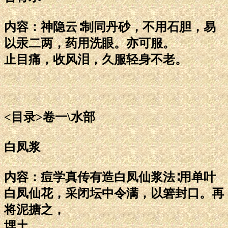
内容：神隐云∶制同丹砂，不用石胆，易
以汞二两，药用洗眼。亦可服。
止目痛，收风泪，久服轻身不老。
<目录>卷一\水部
白凤浆
内容：痘学真传有造白凤仙浆法∶用单叶
白凤仙花，采闭坛中令满，以箬封口。再
将泥搪之，
埋土