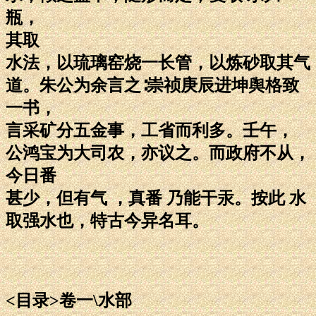
瓶，
其取
水法，以琉璃窑烧一长管，以炼砂取其气
道。朱公为余言之∶崇祯庚辰进坤舆格致
一书，
言采矿分五金事，工省而利多。壬午，
公鸿宝为大司农，亦议之。而政府不从，
今日番
甚少，但有气 ，真番 乃能干汞。按此 水
取强水也，特古今异名耳。
<目录>卷一\水部