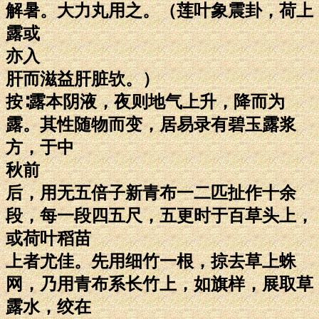
解暑。大力丸用之。（莲叶象震卦，荷上
露或
亦入
肝而滋益肝脏欤。）
按∶露本阴液，夜则地气上升，降而为
露。其性随物而变，居易录有碧玉露浆
方，于中
秋前
后，用无五倍子新青布一二匹扯作十余
段，每一段四五尺，五更时于百草头上，
或荷叶稻苗
上者尤佳。先用细竹一根，掠去草上蛛
网，乃用青布系长竹上，如旗样，展取草
露水，绞在