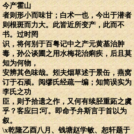
今产霍山
者则形小而味甘；白术一也，今出于潜者
则根斑而力大。此皆近所变产，此而不
书。过时罔
识，将何别于百粤记中之产元黄基治肿
毒，孙公谈圃之用水梅花治痢疾，后且莫
知为何物，
安辨其色味哉。矧夫烟草述于景缶，燕窝
订于石顽。阅缪氏经疏一编；知简误实为
李氏之功
臣，则予拾遗之作，又何有续胫重跖之虞
乎？客应曰∶可。即命予弁斯言于首以为
叙。
\x乾隆乙酉八月、钱塘赵学敏、恕轩题于