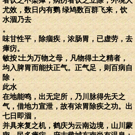
者饮之不染瘴，病疠者饮之立除，外境人
尤效，数日内有鹦 绿鸠数百群飞来，饮
水涸乃去
。
味甘性平，除痼疾，浓肠胃，已虚劳，去
瘴疠。
敏按∶土为万物之母，凡物得土之精者，
均入脾胃而能扶正气。正气足，则百病自
除，
此水
在地能鸣，出无定所，乃川脉得先天之
气，借地力宣泄，故有浓胃除疾之功。出
七日即涸，
并具来复之机，鹤庆为云南边境，山川蒙