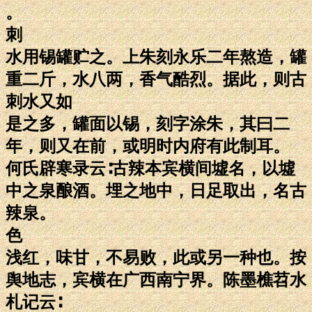
。
刺
水用锡罐贮之。上朱刻永乐二年熬造，罐
重二斤，水八两，香气酷烈。据此，则古
刺水又如
是之多，罐面以锡，刻字涂朱，其曰二
年，则又在前，或明时内府有此制耳。
何氏辟寒录云∶古辣本宾横间墟名，以墟
中之泉酿酒。埋之地中，日足取出，名古
辣泉。
色
浅红，味甘，不易败，此或另一种也。按
舆地志，宾横在广西南宁界。陈墨樵苕水
札记云∶