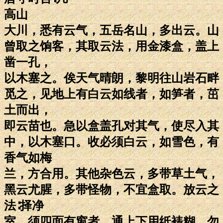
高山
大川，悉有云气，五岳名山，多出云。山
曾取之饷客，其取云法，用金漆盒，盖上
凿一孔，
以木塞之。俟天气晴朗，黎明往山岩石畔
觅之，见地上有白云如线者，如笋者，茁
土而出，
即云苗也。急以盒盖孔对其气，使尽入其
中，以木塞口。收必须白云，如雪色，有
香气如梅
兰，方合用。其他杂色云，多带草土气，
黑云尤腥，多带怪物，不宜盒取。放云之
法∶择净
室，须四面有窗者，通上下用纸裱糊，勿