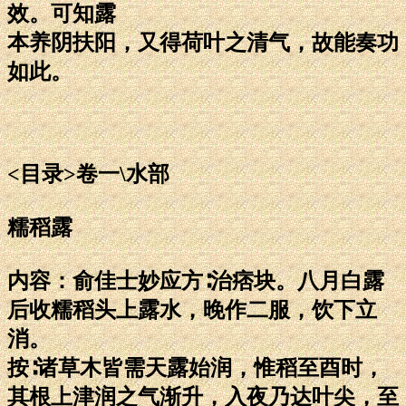
效。可知露
本养阴扶阳，又得荷叶之清气，故能奏功
如此。
<目录>卷一\水部
糯稻露
内容：俞佳士妙应方∶治痞块。八月白露
后收糯稻头上露水，晚作二服，饮下立
消。
按∶诸草木皆需天露始润，惟稻至酉时，
其根上津润之气渐升，入夜乃达叶尖，至