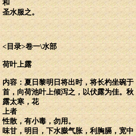
和
圣水服之。
<目录>卷一\水部
荷叶上露
内容：夏日黎明日将出时，将长杓坐碗于
首，向荷池叶上倾泻之，以伏露为佳。秋
露太寒，花
上者
性散，有小毒，勿用。
味甘，明目，下水臌气胀，利胸膈，宽中