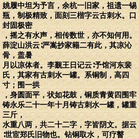
姚履中坦为予言，余杭一旧家，祖遗一锡
瓶，制极精致，面刻三楷字云古刺水。口
封固极密
，摇之有水声，相传数世，亦不知何用。
薛淀山洪云∶严嵩抄家籍二有此，其凉沁
骨，盖暑
月以凉体者。李觐王日记云∶予馆河东裴
氏，其家有古刺水一罐。系铜制，高四
寸；围一拱
，身圆面平，状如花鼓，铜质青黄四围牢
铸永乐二十一年十月铸古刺水一罐，罐重
三斤，
水重八两，共二十二字，字皆阴文。据云
∶世宦郑氏旧物也。钻铜取水，可疗瞽