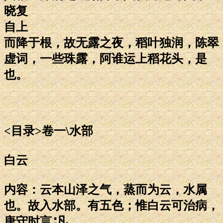
晓复
自上
而降于根，故无露之夜，稻叶独润，陈翠
虚词，一些珠露，阿谁运上稻花头，是
也。
<目录>卷一\水部
白云
内容：云本山泽之气，蒸而为云，水属
也。故入水部。有五色；惟白云可治病，
唐守时言∶凡