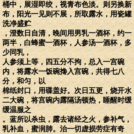
桶中，展湿即绞，视青布色淡。则另换新
布，阳光一见则不展，所取露水，用瓷罐
洗净盛贮
，澄数日自清，晚间用男乳一酒杯，约一
两半，白蜂蜜一酒杯，人参汤一酒杯，多
少同乳，
人参须上等，四五分不拘，总入一宫碗
内，将露水一饭碗搀入宫碗，共得七八
分，和匀，以
棉纸封口，用碟盖好。次日五更，烧开水
二大碗，将宫碗内露隔汤顿热，睡醒时缓
缓温服之
。蓝所以杀虫，露去诸经之火，参补气，
乳补血，蜜润肺。治一切虚损劳症有奇