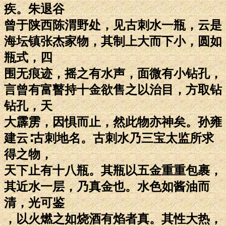
疾。朱退谷
曾于陕西陈渭野处，见古刺水一瓶，云是
海坛镇张杰家物，其制上大而下小，圆如
瓶式，四
围无痕迹，摇之有水声，面微有小钻孔，
言曾有富瞽持十金欲售之以治目，方取钻
钻孔，天
大霹雳，因惧而止，然此物亦神矣。孙雍
建云∶古刺地名。古刺水乃三宝太监所求
得之物，
天下止有十八瓶。其瓶以五金重重包裹，
其近水一层，乃真金也。水色如酱油而
清，光可鉴
，以火燃之如烧酒有焰者真。其性大热，