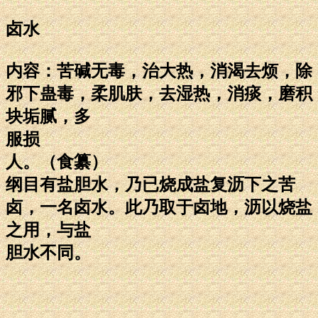
卤水
内容：苦碱无毒，治大热，消渴去烦，除
邪下蛊毒，柔肌肤，去湿热，消痰，磨积
块垢腻，多
服损
人。（食纂）
纲目有盐胆水，乃已烧成盐复沥下之苦
卤，一名卤水。此乃取于卤地，沥以烧盐
之用，与盐
胆水不同。