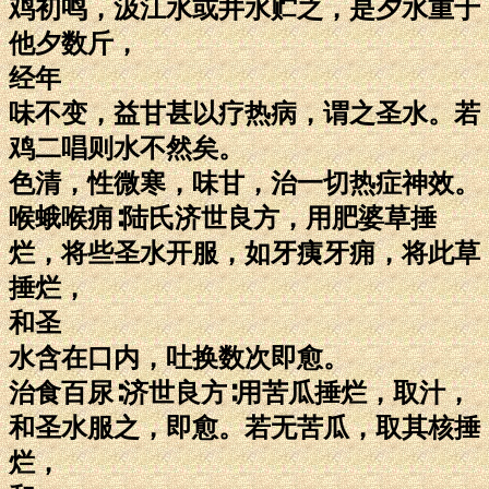
鸡初鸣，汲江水或井水贮之，是夕水重于
他夕数斤，
经年
味不变，益甘甚以疗热病，谓之圣水。若
鸡二唱则水不然矣。
色清，性微寒，味甘，治一切热症神效。
喉蛾喉痈∶陆氏济世良方，用肥婆草捶
烂，将些圣水开服，如牙痍牙痈，将此草
捶烂，
和圣
水含在口内，吐换数次即愈。
治食百尿∶济世良方∶用苦瓜捶烂，取汁，
和圣水服之，即愈。若无苦瓜，取其核捶
烂，