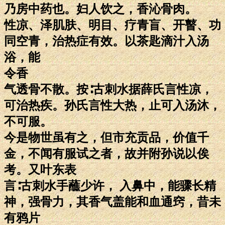
乃房中药也。妇人饮之，香沁骨肉。
性凉、泽肌肤、明目、疗青盲、开瞽、功
同空青，治热症有效。以茶匙滴汁入汤
浴，能
令香
气透骨不散。按∶古刺水据薛氏言性凉，
可治热疾。孙氏言性大热，止可入汤沐，
不可服。
今是物世虽有之，但市充贡品，价值千
金，不闻有服试之者，故并附孙说以俟
考。又叶东表
言∶古刺水手蘸少许， 入鼻中，能骤长精
神，强骨力，其香气盖能和血通窍，昔未
有鸦片