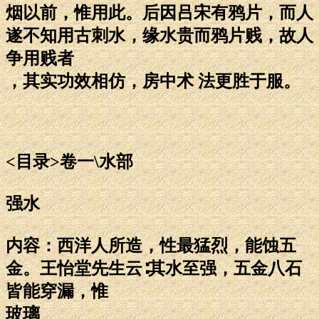
烟以前，惟用此。后因吕宋有鸦片，而人
遂不知用古刺水，缘水贵而鸦片贱，故人
争用贱者
，其实功效相仿，房中术 法更胜于服。
<目录>卷一\水部
强水
内容：西洋人所造，性最猛烈，能蚀五
金。王怡堂先生云∶其水至强，五金八石
皆能穿漏，惟
玻璃