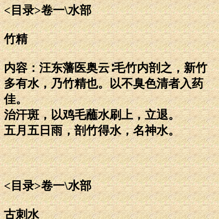
<目录>卷一\水部
竹精
内容：汪东藩医奥云∶毛竹内剖之，新竹
多有水，乃竹精也。以不臭色清者入药
佳。
治汗斑，以鸡毛蘸水刷上，立退。
五月五日雨，剖竹得水，名神水。
<目录>卷一\水部
古刺水