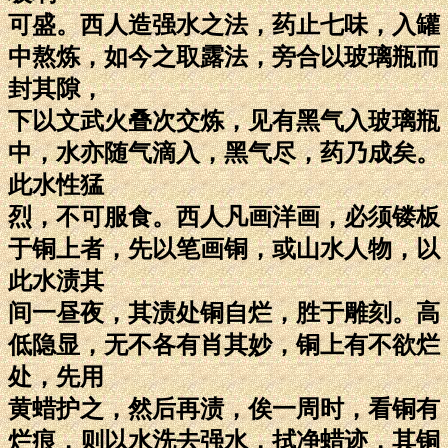
可盛。西人造强水之法，药止七味，入罐
中熬炼，如今之取露法，旁合以玻璃瓶而
封其隙，
下以文武火叠次交炼，见有黑气入玻璃瓶
中，水亦随气滴入，黑气尽，药乃成矣。
此水性猛
烈，不可服食。西人凡画洋画，必须镂板
于铜上者，先以笔画铜，或山水人物，以
此水渍其
间一昼夜，其渍处铜自烂，胜于雕刻。高
低隐显，无不各有肖其妙，铜上有不欲烂
处，先用
黄蜡护之，然后再渍，俟一周时，看铜有
烂痕，则以水洗去强水，拭净蜡迹，其铜