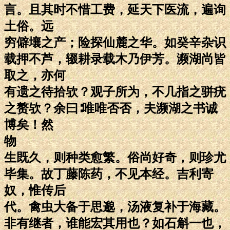
言。且其时不惜工费，延天下医流，遍询
土俗。远
穷僻壤之产；险探仙麓之华。如癸辛杂识
载押不芦，辍耕录载木乃伊芳。濒湖尚皆
取之，亦何
有遗之待拾欤？观子所为，不几指之骈疣
之赘欤？余曰∶唯唯否否，夫濒湖之书诚
博矣！然
物
生既久，则种类愈繁。俗尚好奇，则珍尤
毕集。故丁藤陈药，不见本经。吉利寄
奴，惟传后
代。禽虫大备于思邈，汤液复补于海藏。
非有继者，谁能宏其用也？如石斛一也，