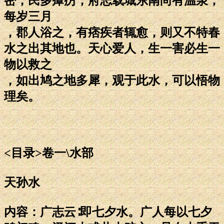
密，民多瘴疠，府志载城东南尚有温泉；
每岁三月
，郡人浴之，有痞疾者辄愈，则又不特春
水之出其地也。天心爱人，生一害必生一
物以救之
，如出鸠之地多犀，观于此水，可以悟物
理矣。
<目录>卷一\水部
天孙水
内容：广志云∶即七夕水。广人每以七夕