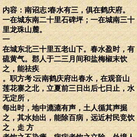
内容：南诏志∶春水有三，俱在鹤庆府。
一在城东南二十里石碑坪；一在城南三十
里龙珠山麓。
一
在城东北三十里五老山下。春水盈时，有
硫黄气。郡人于二三月间和盐梅椒末饮
之，能祛疾
。职方考∶云南鹤庆府出春水，在观音山
莲花寨之北，立夏前三日出后七日止，水
无定所，
每出时，地中漉漉有声，土人循其声掘
之，其水始出，能除百病，远近村民竞饮
之，走 方