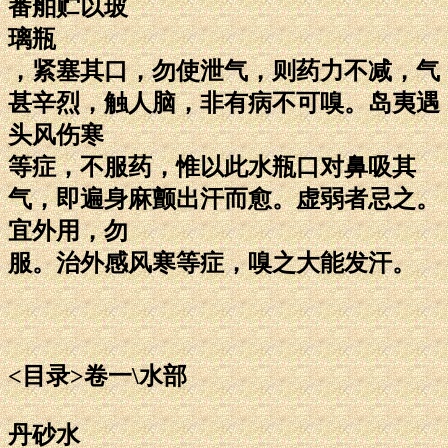
番舶贮以玻
璃瓶
，紧塞其口，勿使泄气，则药力不减，气
甚辛烈，触人脑，非有病不可嗅。岛夷遇
头风伤寒
等症，不服药，惟以此水瓶口对鼻吸其
气，即遍身麻颤出汗而愈。虚弱者忌之。
宜外用，勿
服。治外感风寒等症，嗅之大能发汗。
<目录>卷一\水部
丹砂水