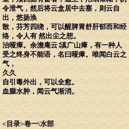
令泄气，然后将云盒居中去塞，则云自
出，悠扬涣
散，芬芳四绕，可以醒脾胃舒肝郁而和经
络，令人有 然出尘之想。
治哑瘴。余澹庵云∶滇广山瘴，有一种人
受之终身不能语，名曰哑瘴。唯闻白云之
气，
久久
自引毒外出，可以全愈。
血臌水肿，闻云气渐消。
<目录>卷一\水部