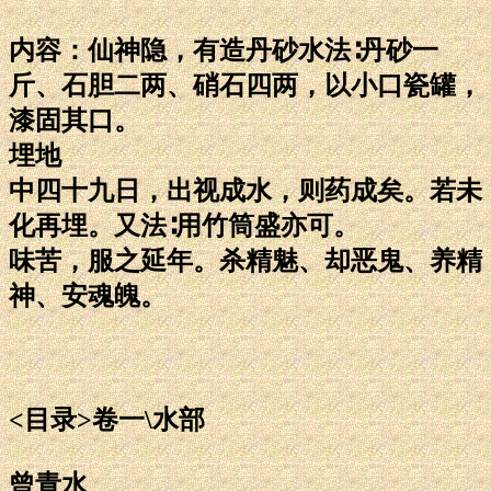
内容：仙神隐，有造丹砂水法∶丹砂一
斤、石胆二两、硝石四两，以小口瓷罐，
漆固其口。
埋地
中四十九日，出视成水，则药成矣。若未
化再埋。又法∶用竹筒盛亦可。
味苦，服之延年。杀精魅、却恶鬼、养精
神、安魂魄。
<目录>卷一\水部
曾青水