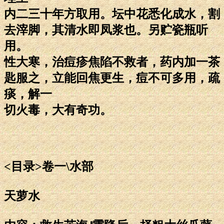
内二三十年方取用。坛中花悉化成水，割
去滓脚，其清水即凤浆也。另贮瓷瓶听
用。
性大寒，治痘疹焦陷不救者，药内加一茶
匙服之，立能回焦更生，痘不可多用，疏
痰，解一
切火毒，大有奇功。
<目录>卷一\水部
天萝水