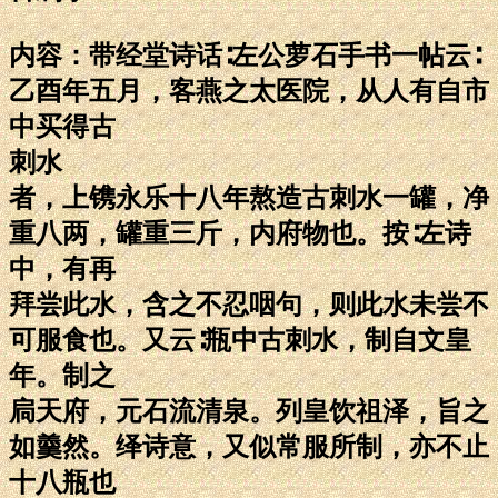
内容：带经堂诗话∶左公萝石手书一帖云∶
乙酉年五月，客燕之太医院，从人有自市
中买得古
刺水
者，上镌永乐十八年熬造古刺水一罐，净
重八两，罐重三斤，内府物也。按∶左诗
中，有再
拜尝此水，含之不忍咽句，则此水未尝不
可服食也。又云∶瓶中古刺水，制自文皇
年。制之
扃天府，元石流清泉。列皇饮祖泽，旨之
如羹然。绎诗意，又似常服所制，亦不止
十八瓶也