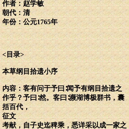
作者：赵学敏
朝代：清
年份：公元1765年
<目录>
本草纲目拾遗小序
内容：客有问于予曰∶闻予有纲目拾遗之
作乎？予曰∶然。客曰∶濒湖博极群书，囊
括百代，
征文
考献，自子史迄稗乘，悉详采以成一家之