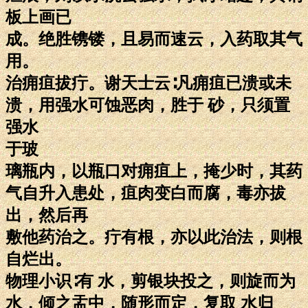
板上画已
成。绝胜镌镂，且易而速云，入药取其气
用。
治痈疽拔疔。谢天士云∶凡痈疽已溃或未
溃，用强水可蚀恶肉，胜于 砂，只须置
强水
于玻
璃瓶内，以瓶口对痈疽上，掩少时，其药
气自升入患处，疽肉变白而腐，毒亦拔
出，然后再
敷他药治之。疔有根，亦以此治法，则根
自烂出。
物理小识∶有 水，剪银块投之，则旋而为
水，倾之盂中，随形而定，复取 水归