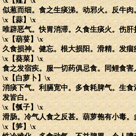
\x【薤】\x
似葱而细。食之生痰涕。动邪火。反牛肉
\x【蒜】\x
唯辟恶气。快胃消滞。久食生痰火。伤肝
\x【葫荽】\x
久食损神。健忘。根大损阳。滑精。发痼
\x【葵菜】\x
食之发宿疾。服一切药俱忌食。同鲤食害
\x【白萝卜】\x
消痰下气。利膈宽中。多食耗脾气。生食
发皆白。
\x【瓠子】\x
滑肠。冷气人食之反甚。葫萝匏有小毒。
\x【笋】\x