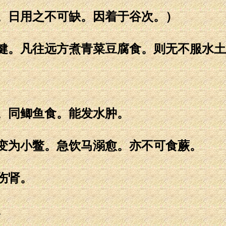
。日用之不可缺。因着于谷次。）
健。凡往远方煮青菜豆腐食。则无不服水土
。同鲫鱼食。能发水肿。
变为小鳖。急饮马溺愈。亦不可食蕨。
伤肾。
。