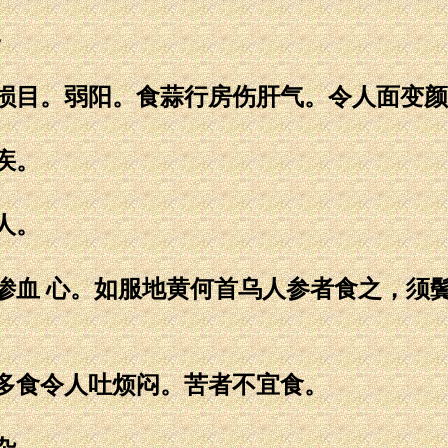
。
损目。弱阳。食蒜行房伤肝气。令人面变颜
疾。
人。
渗血 心。如服地黄何首乌人参者食之，须
多食令人吐烦闷。苦者不宜食。