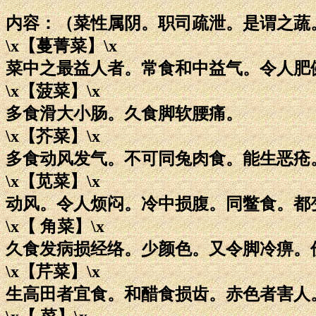
内容：（菜性属阴。职司疏泄。是谓之蔬
\x【蔓菁菜】\x
菜中之最益人者。常食和中益气。令人肥
\x【菠菜】\x
多食滑大小肠。久食脚软腰痛。
\x【芥菜】\x
多食动风发气。不可同兔肉食。能生恶疮
\x【苋菜】\x
动风。令人烦闷。冷中损腹。同鳖食。都
\x【 角菜】\x
久食发病损经络。少颜色。又令脚冷痹。
\x【芹菜】\x
生高田者宜食。和醋食损齿。赤色者害人