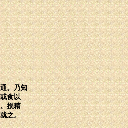
通。乃知
或食以
。损精
就之。