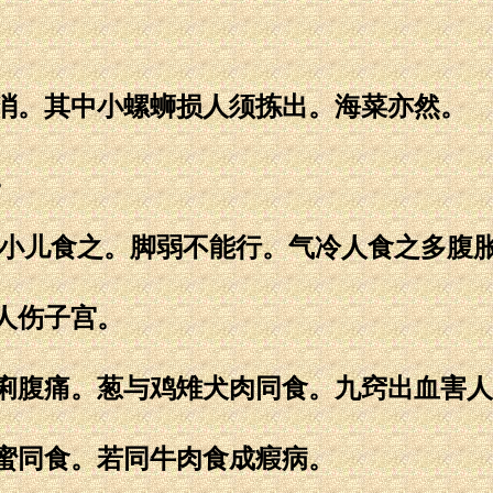
消。其中小螺蛳损人须拣出。海菜亦然。
。
。小儿食之。脚弱不能行。气冷人食之多腹
人伤子宫。
痢腹痛。葱与鸡雉犬肉同食。九窍出血害人
蜜同食。若同牛肉食成瘕病。