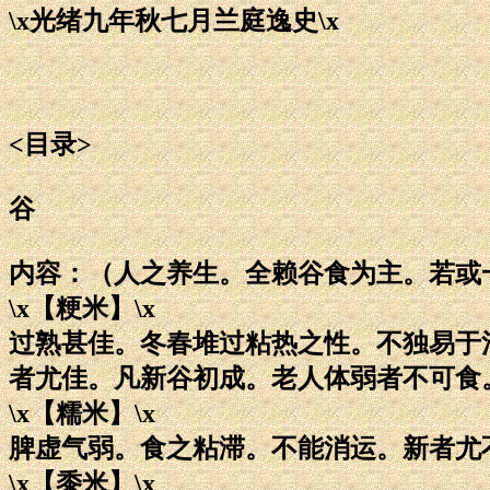
\x光绪九年秋七月兰庭逸史\x
<目录>
谷
内容：（人之养生。全赖谷食为主。若或
\x【粳米】\x
过熟甚佳。冬春堆过粘热之性。不独易于
者尤佳。凡新谷初成。老人体弱者不可食
\x【糯米】\x
脾虚气弱。食之粘滞。不能消运。新者尤
\x【黍米】\x