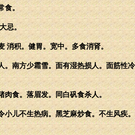
常食。
子大忌。
麦 消积。健胃。宽中。多食消肾。
人。南方少霜雪。面有湿热损人。面筋性冷
猪肉食。落眉发。同白矾食杀人。
令小儿不生热病。黑芝麻炒食。不生风疾。