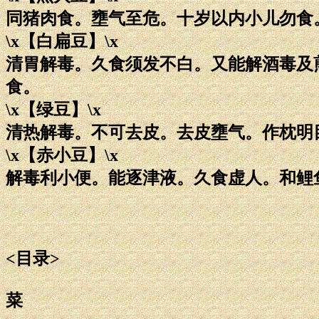
同猪肉食。壅气至危。十岁以内小儿勿食
\x【白扁豆】\x
清胃解毒。久食须发不白。又能解酒毒及
食。
\x【绿豆】\x
清热解毒。不可去皮。去皮壅气。作枕明
\x【赤小豆】\x
解毒利小便。能逐津液。久食虚人。和鲤
<目录>
菜