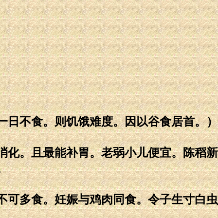
一日不食。则饥饿难度。因以谷食居首。）
消化。且最能补胃。老弱小儿便宜。陈稻新
。
不可多食。妊娠与鸡肉同食。令子生寸白虫