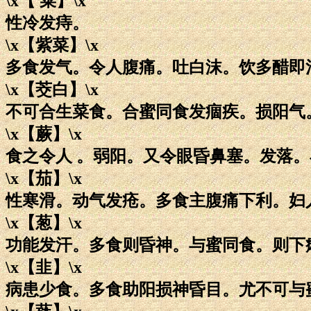
\x【 菜】\x
性冷发痔。
\x【紫菜】\x
多食发气。令人腹痛。吐白沫。饮多醋即
\x【茭白】\x
不可合生菜食。合蜜同食发痼疾。损阳气
\x【蕨】\x
食之令人 。弱阳。又令眼昏鼻塞。发落
\x【茄】\x
性寒滑。动气发疮。多食主腹痛下利。妇
\x【葱】\x
功能发汗。多食则昏神。与蜜同食。则下
\x【韭】\x
病患少食。多食助阳损神昏目。尤不可与