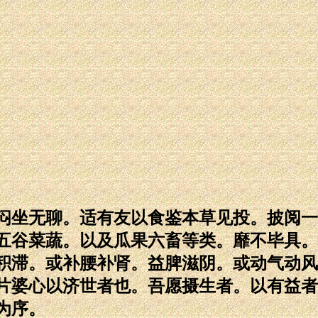
闷坐无聊。适有友以食鉴本草见投。披阅一
五谷菜蔬。以及瓜果六畜等类。靡不毕具。
积滞。或补腰补肾。益脾滋阴。或动气动风
片婆心以济世者也。吾愿摄生者。以有益者
为序。