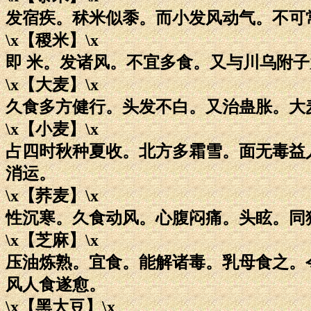
发宿疾。秫米似黍。而小发风动气。不可
\x【稷米】\x
即 米。发诸风。不宜多食。又与川乌附
\x【大麦】\x
久食多方健行。头发不白。又治蛊胀。大
\x【小麦】\x
占四时秋种夏收。北方多霜雪。面无毒益
消运。
\x【荞麦】\x
性沉寒。久食动风。心腹闷痛。头眩。同
\x【芝麻】\x
压油炼熟。宜食。能解诸毒。乳母食之。
风人食遂愈。
\x【黑大豆】\x