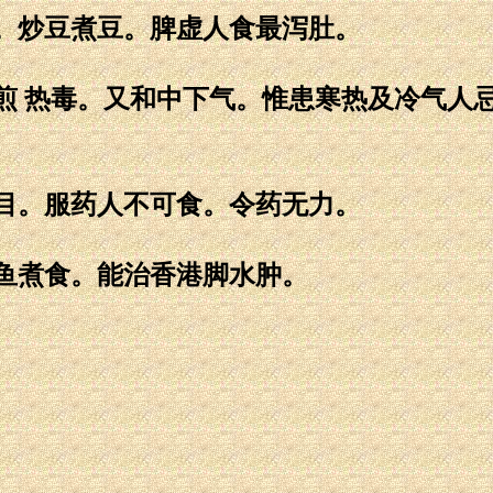
。炒豆煮豆。脾虚人食最泻肚。
煎 热毒。又和中下气。惟患寒热及冷气人
目。服药人不可食。令药无力。
鱼煮食。能治香港脚水肿。