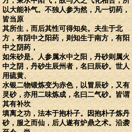
方，秉水中阳气，故与人之气化相合，所
以大能补气。不独人参为然，凡一切药，
皆当原
其所生，而后其性可得知矣。夫生于北
方，有阴中之阳药，则知生于南方，有阳
中之阴药，
如朱砂是。人参属水中之阳，丹砂则属火
中之阴，丹砂生辰州者，名曰辰砂。世人
用硫黄、
水银二物锻炼变为赤色，以冒辰砂，又有
灵砂，亦用二味炼成，名曰二气砂。皆谓
其有补坎
填离之功，法本于抱朴子。因抱朴子炼丹
砂，服之而仙，后人遂有炉鼎之术。沿袭