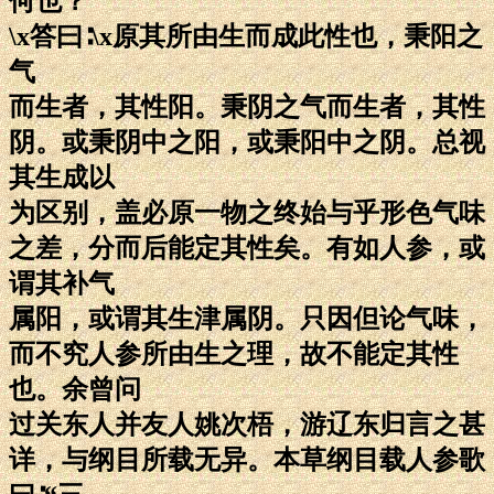
何也？
\x答曰∶\x原其所由生而成此性也，秉阳之
气
而生者，其性阳。秉阴之气而生者，其性
阴。或秉阴中之阳，或秉阳中之阴。总视
其生成以
为区别，盖必原一物之终始与乎形色气味
之差，分而后能定其性矣。有如人参，或
谓其补气
属阳，或谓其生津属阴。只因但论气味，
而不究人参所由生之理，故不能定其性
也。余曾问
过关东人并友人姚次梧，游辽东归言之甚
详，与纲目所载无异。本草纲目载人参歌