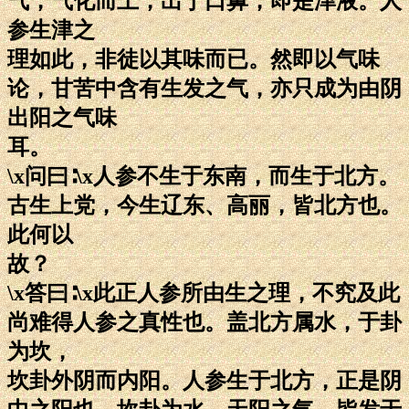
气，气化而上，出于口鼻，即是津液。人
参生津之
理如此，非徒以其味而已。然即以气味
论，甘苦中含有生发之气，亦只成为由阴
出阳之气味
耳。
\x问曰∶\x人参不生于东南，而生于北方。
古生上党，今生辽东、高丽，皆北方也。
此何以
故？
\x答曰∶\x此正人参所由生之理，不究及此
尚难得人参之真性也。盖北方属水，于卦
为坎，
坎卦外阴而内阳。人参生于北方，正是阴