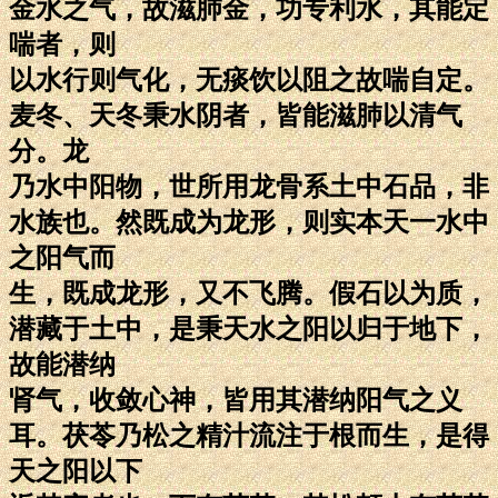
金水之气，故滋肺金，功专利水，其能定
喘者，则
以水行则气化，无痰饮以阻之故喘自定。
麦冬、天冬秉水阴者，皆能滋肺以清气
分。龙
乃水中阳物，世所用龙骨系土中石品，非
水族也。然既成为龙形，则实本天一水中
之阳气而
生，既成龙形，又不飞腾。假石以为质，
潜藏于土中，是秉天水之阳以归于地下，
故能潜纳
肾气，收敛心神，皆用其潜纳阳气之义
耳。茯苓乃松之精汁流注于根而生，是得
天之阳以下