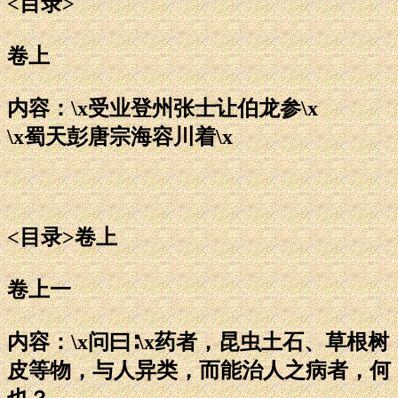
<目录>
卷上
内容：\x受业登州张士让伯龙参\x
\x蜀天彭唐宗海容川着\x
<目录>卷上
卷上一
内容：\x问曰∶\x药者，昆虫土石、草根树
皮等物，与人异类，而能治人之病者，何