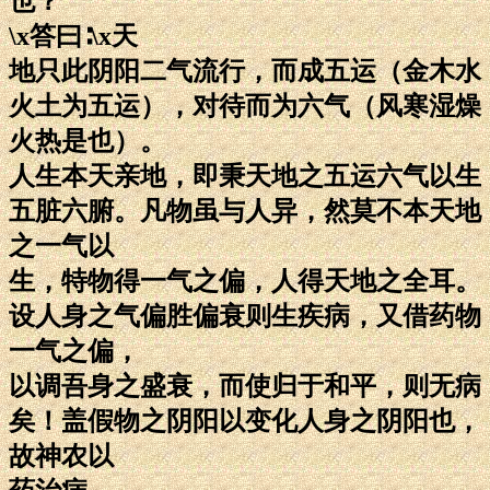
也？
\x答曰∶\x天
地只此阴阳二气流行，而成五运（金木水
火土为五运），对待而为六气（风寒湿燥
火热是也）。
人生本天亲地，即秉天地之五运六气以生
五脏六腑。凡物虽与人异，然莫不本天地
之一气以
生，特物得一气之偏，人得天地之全耳。
设人身之气偏胜偏衰则生疾病，又借药物
一气之偏，
以调吾身之盛衰，而使归于和平，则无病
矣！盖假物之阴阳以变化人身之阴阳也，
故神农以