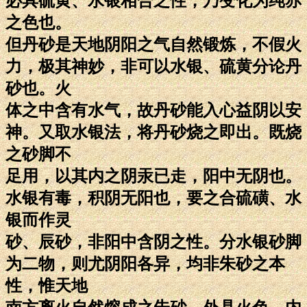
必具硫黄、水银相合之性，乃变化为纯赤
之色也。
但丹砂是天地阴阳之气自然锻炼，不假火
力，极其神妙，非可以水银、硫黄分论丹
砂也。火
体之中含有水气，故丹砂能入心益阴以安
神。又取水银法，将丹砂烧之即出。既烧
之砂脚不
足用，以其内之阴汞已走，阳中无阴也。
水银有毒，积阴无阳也，要之合硫磺、水
银而作灵
砂、辰砂，非阳中含阴之性。分水银砂脚
为二物，则尤阴阳各异，均非朱砂之本
性，惟天地