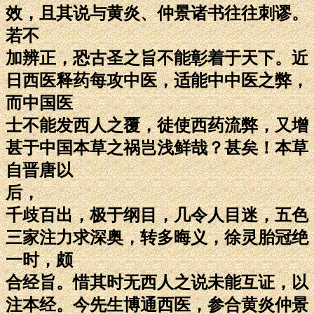
效，且其说与黄炎、仲景诸书往往刺谬。
若不
加辨正，恐古圣之旨不能彰着于天下。近
日西医释药每攻中医，适能中中医之弊，
而中国医
士不能发西人之覆，徒使西药流弊，又增
甚于中国本草之祸岂浅鲜哉？甚矣！本草
自晋唐以
后，
千歧百出，极于纲目，几令人目迷，五色
三家注力求深奥，转多晦义，徐灵胎冠绝
一时，颇
合经旨。惜其时无西人之说未能互证，以
注本经。今先生博通西医，参合黄炎仲景