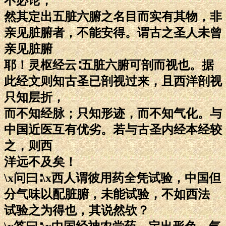
不必论，
然其定出五脏六腑之名目而实有其物，非
亲见脏腑者，不能安得。谓古之圣人未曾
亲见脏腑
耶！灵枢经云∶五脏六腑可剖而视也。据
此经文则知古圣已剖视过来，且西洋剖视
只知层折，
而不知经脉；只知形迹，而不知气化。与
中国近医互有优劣。若与古圣内经本经较
之，则西
洋远不及矣！
\x问曰∶\x西人谓彼用药全凭试验，中国但
分气味以配脏腑，未能试验，不如西法
试验之为得也，其说然欤？