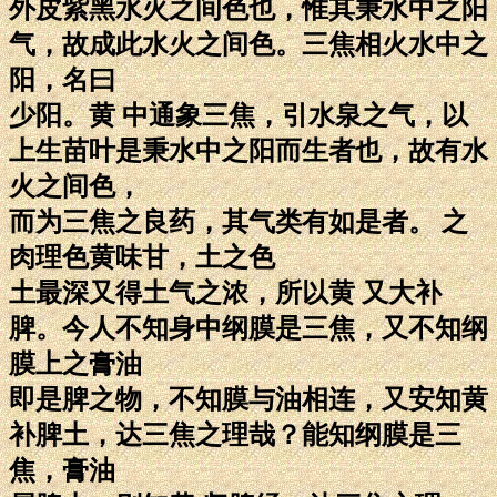
外皮紫黑水火之间色也，惟其秉水中之阳
气，故成此水火之间色。三焦相火水中之
阳，名曰
少阳。黄 中通象三焦，引水泉之气，以
上生苗叶是秉水中之阳而生者也，故有水
火之间色，
而为三焦之良药，其气类有如是者。 之
肉理色黄味甘，土之色
土最深又得土气之浓，所以黄 又大补
脾。今人不知身中纲膜是三焦，又不知纲
膜上之膏油
即是脾之物，不知膜与油相连，又安知黄
补脾土，达三焦之理哉？能知纲膜是三
焦，膏油