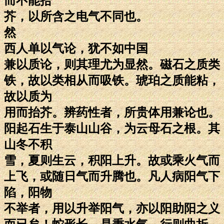
而不能拾
芥，以所含之电气不同也。
然
西人单以气论，犹不如中国
兼以质论，则其理尤为显然。磁石之质类
铁，故以类相从而吸铁。琥珀之质能粘，
故以质为
用而抬芥。辨药性者，所贵体用兼论也。
阳起石生于泰山山谷，为云母石之根。其
山冬不积
雪，夏则生云，积阳上升。故或乘火气而
上飞，或随日气而升腾也。凡人病阳气下
陷，阳物
不举者，用以升举阳气，亦以阳助阳之义