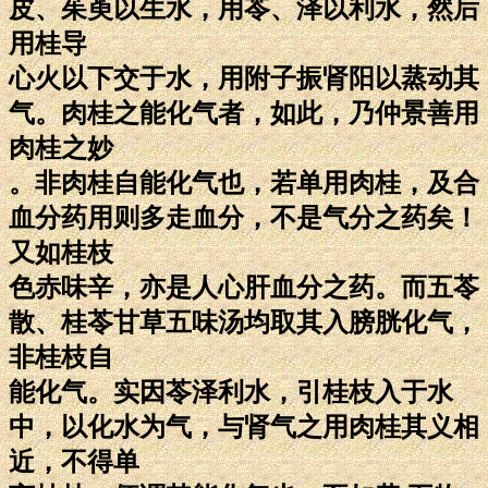
皮、茱萸以生水，用苓、泽以利水，然后
用桂导
心火以下交于水，用附子振肾阳以蒸动其
气。肉桂之能化气者，如此，乃仲景善用
肉桂之妙
。非肉桂自能化气也，若单用肉桂，及合
血分药用则多走血分，不是气分之药矣！
又如桂枝
色赤味辛，亦是人心肝血分之药。而五苓
散、桂苓甘草五味汤均取其入膀胱化气，
非桂枝自
能化气。实因苓泽利水，引桂枝入于水
中，以化水为气，与肾气之用肉桂其义相
近，不得单