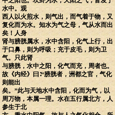
中之阳也。坎卦为水，天阳之气，皆发于
水中。观
西人以火煎水，则气出，而气着于物，又
复化而为水。知水为气之母，气从水而出
矣！人身
肾与膀胱属水，水中含阳，化气上行，出
于口鼻，则为呼吸；充于皮毛，则为卫
气。只此肾
与膀胱，水中之阳，化气而充，周者也。
故《内经》曰∶“膀胱者，洲都之官，气化
则能出
矣。”此与天地水中含阳，化而为气，以
周万物，本属一理。水在五行属北方，人
参生于北