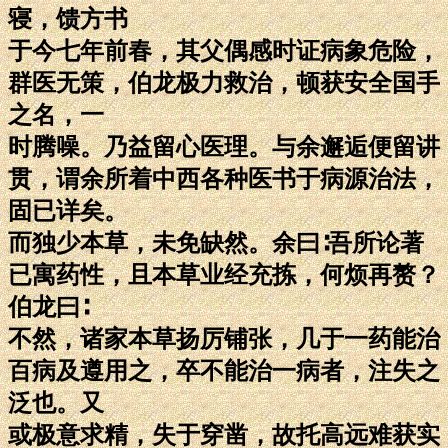
寝，馈方书
于今七年前春，其父偶感时证病象危险，
群医无策，伯龙极力救治，顿获安全国手
之名，一
时腾噪。乃益留心医理。与余邂逅便留讲
贯，谓余所着中西各种医书于病源治法，
固已详矣。
而独少本草，未免缺然。余曰∶吾所论著
已寓药性，且本草业经充拣，何烦再赘？
伯龙曰∶
不然，诸家本草扬厉铺张，几于一药能治
百病及遵用之，卒不能治一病者，注失之
泛也。又
或极意求精，失于穿凿，故托高远难获实