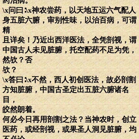
药治病。
\x问曰∶\x神农尝药，以天地五运六气配人
身五脏六腑，审别性味，以治百病，可谓
精
且详矣！乃近出西洋医法，全凭剖视，谓
中国古人未见脏腑，托空配药不足为凭，
然欤？否
欤？
\x答曰∶\x不然，西人初创医法，故必剖割
方知脏腑，中国古圣定出五脏六腑诸名
目，
皎然朗着。
何必今日再用剖割之法？当神农时，创立
医药，或经剖视，或果圣人洞见脏腑，均