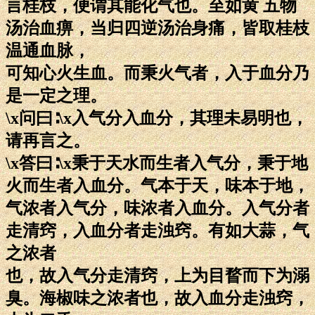
言桂枝，便谓其能化气也。至如黄 五物
汤治血痹，当归四逆汤治身痛，皆取桂枝
温通血脉，
可知心火生血。而秉火气者，入于血分乃
是一定之理。
\x问曰∶\x入气分入血分，其理未易明也，
请再言之。
\x答曰∶\x秉于天水而生者入气分，秉于地
火而生者入血分。气本于天，味本于地，
气浓者入气分，味浓者入血分。入气分者
走清窍，入血分者走浊窍。有如大蒜，气
之浓者
也，故入气分走清窍，上为目瞀而下为溺
臭。海椒味之浓者也，故入血分走浊窍，