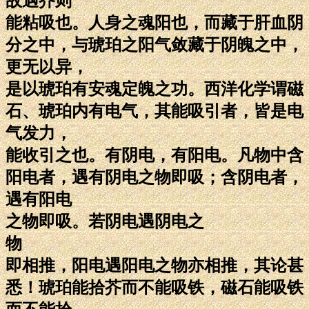
故遇芥则
能粘吸也。人身之魂阳也，而藏于肝血阴
分之中，与琥珀之阳气敛藏于阴魄之中，
更无以异，
是以琥珀有安魂定魄之功。西洋化学谓磁
石、琥珀内有电气，其能吸引者，皆是电
气发力，
能收引之也。有阴电，有阳电。凡物中含
阳电者，遇有阴电之物即吸；含阴电者，
遇有阳电
之物即吸。若阴电遇阴电之
物
即相推，阳电遇阳电之物亦相推，其论甚
悉！琥珀能拾芥而不能吸铁，磁石能吸铁