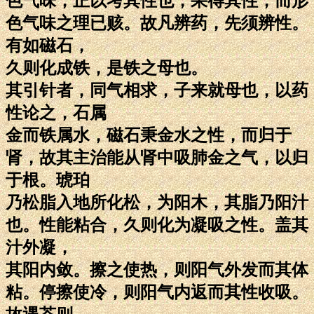
色气味，正以考其性也，果得其性，而形
色气味之理已赅。故凡辨药，先须辨性。
有如磁石，
久则化成铁，是铁之母也。
其引针者，同气相求，子来就母也，以药
性论之，石属
金而铁属水，磁石秉金水之性，而归于
肾，故其主治能从肾中吸肺金之气，以归
于根。琥珀
乃松脂入地所化松，为阳木，其脂乃阳汁
也。性能粘合，久则化为凝吸之性。盖其
汁外凝，
其阳内敛。擦之使热，则阳气外发而其体
粘。停擦使冷，则阳气内返而其性收吸。