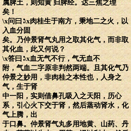
属脾土，则知黄 归脾经。达三焦之理
矣！
\x问曰∶\x肉桂生于南方，秉地二之火，以
入血分固
矣。乃仲景肾气丸用之取其化气，而非取
其化血，此又何说？
\x答曰∶\x血无气不行，气无血不
附，气血二字原非判然两端。且其化气乃
仲景之妙用，非肉桂之本性也，人身之
气，生于肾
中一阳，实则借鼻孔吸入之天阳，历心
系，引心火下交于肾，然后蒸动肾水，化
气上腾，出
于口鼻。仲景肾气丸多用地黄、山药、丹