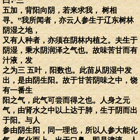
曰∶“三
五加，背阳向阴，若来求我， 树相
寻。”我所闻者，亦云人参生于辽东树林
阴湿之地，
又有人种者，亦须在阴林内植之。夫生于
阴湿，秉水阴润泽之气也。故味苦甘而有
汁液，发
之为三 五叶，阳数也。此苗从阴湿中发
出，是由阴生阳。故于甘苦阴味之中，饶
有一番生
阳之气，此气可尝而得之也。人身之元
气，由肾水之中以上达于肺，生于阴而出
于阳。与人
参由阴生阳，同一理也，所以人参大能化