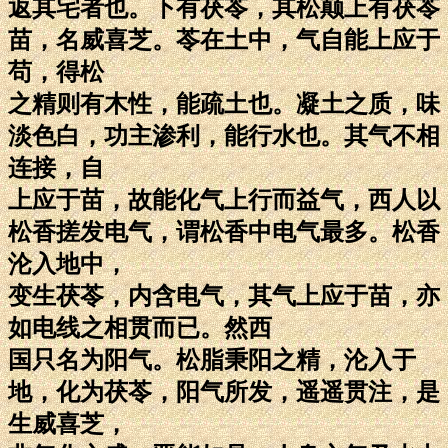
返其宅者也。下有茯苓，其松颠上有茯苓
苗，名威喜芝。苓在土中，气自能上应于
苟，得松
之精则有木性，能疏土也。凝土之质，味
淡色白，功主渗利，能行水也。其气不相
连接，自
上应于苗，故能化气上行而益气，西人以
松香搓发电气，谓松香中电气最多。松香
沦入地中，
变生茯苓，内含电气，其气上应于苗，亦
如电线之相贯而已。然西
国只名为阳气。松脂秉阳之精，沦入于
地，化为茯苓，阳气所发，遥遥贯注，是
生威喜芝，