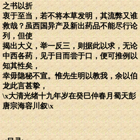
之书以折
衷于至当，若不将本草发明，其流弊又谁
救哉？虽西国异产及新出药品不能尽行论
列，但使
揭出大义，举一反三，则据此以求，无论
中西各药，见于目而尝于口，便可推例以
知其性矣，
幸毋隐秘不宣。惟先生明以教我，余以伯
龙此言甚挚，
\x大清光绪十九年岁在癸巳仲春月蜀天彭
唐宗海容川叙\x