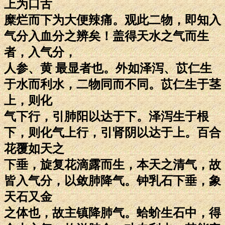
上为口舌
糜烂而下为大便辣痛。观此二物，即知入
气分入血分之辨矣！盖得天水之气而生
者，入气分，
人参、黄 最显者也。外如泽泻、苡仁生
于水而利水，二物同而不同。苡仁生于茎
上，则化
气下行，引肺阳以达于下。泽泻生于根
下，则化气上行，引肾阴以达于上。百合
花覆如天之
下垂，旋复花滴露而生，本天之清气，故
皆入气分，以敛肺降气。钟乳石下垂，象
天石又金
之体也，故主镇降肺气。蛤蚧生石中，得