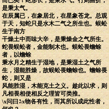
而已矣！蛇形长，是秉水气。行则曲折，
是秉太气。
在辰属已，在象居北，在星象苍龙。总观
于天，知蛇只是水木二气之所生也。蜈蚣
生于南方
干燥土中而味大辛，是秉燥金之气所生。
蛇畏蜈蚣者，金能制木也。蜈蚣畏蟾蜍
者，以蟾蜍
秉水月之精生于湿地，是秉湿土之气所
生，湿能胜燥，故蜈蚣畏蟾蜍也。蟾蜍畏
蛇，则又是
风能胜湿，木能克土之义。趁此以求，则
凡相畏相使相反之理皆可类推。
\x问曰∶\x物各有性，而其所以成此性者，