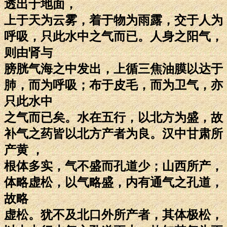
透出于地面，
上于天为云雾，着于物为雨露，交于人为
呼吸，只此水中之气而已。人身之阳气，
则由肾与
膀胱气海之中发出，上循三焦油膜以达于
肺，而为呼吸；布于皮毛，而为卫气，亦
只此水中
之气而已矣。水在五行，以北方为盛，故
补气之药皆以北方产者为良。汉中甘肃所
产黄 ，
根体多实，气不盛而孔道少；山西所产，
体略虚松，以气略盛，内有通气之孔道，
故略
虚松。犹不及北口外所产者，其体极松，