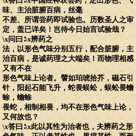
\x答曰∶\x中国经神农尝药，定出形色、气
味、主治脏腑百病，丝毫
不差、所谓尝药即试验也。历数圣人之审
定，盖已详矣！岂待今日始言试验哉？
\x问曰∶\x辨药之
法，以形色气味分别五行，配合脏腑，主
治百病，是诚药理之大端矣！而物理相感
又有不在
形色气味上论者。譬如珀琥拾芥，磁石引
针，阳起石能飞升，蛇畏蜈蚣，蜈蚣畏蟾
蜍，蟾蜍
畏蛇，相制相畏，均不在形色气味上论，
又何故也？
\x答曰∶\x此以其性为治者也，夫辨药之形