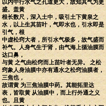
以内中行水气之孔道更大，故知其气为更
盛。盖黄
根长数尺，深入土中，吸引土下黄泉之
水，以上生其苗叶，气即水也，引水即是
引气，根
中虚松窍大者，所引水气极多，故气盛而
补气。人身气生于肾，由气海上循油膜而
达口鼻，
与黄 之气由松窍而上苗叶者无异。 之松
窍象人身油膜中亦有通水之松窍油膜者，
三焦也，
故谓黄 为三焦油膜中药。其能拓里达
表，皆取黄 从油膜中，而上行外通之义
也。且黄