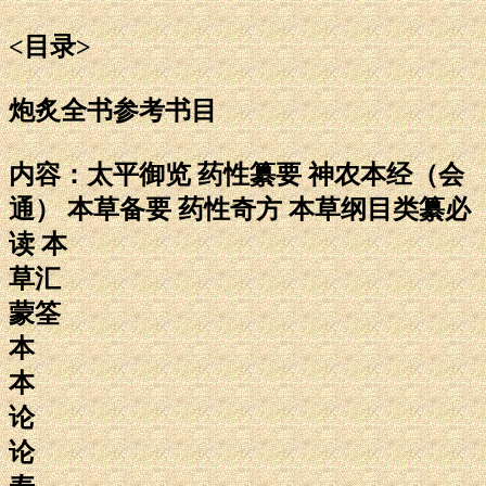
<目录>
炮炙全书参考书目
内容：太平御览 药性纂要 神农本经（会
通） 本草备要 药性奇方 本草纲目类纂必
读 本
草汇
蒙筌
本
本
论
论