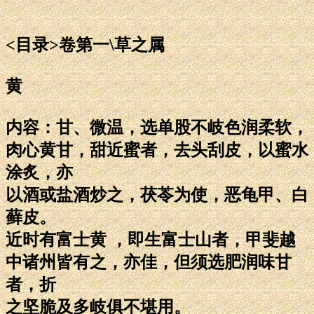
<目录>卷第一\草之属
黄
内容：甘、微温，选单股不岐色润柔软，
肉心黄甘，甜近蜜者，去头刮皮，以蜜水
涂炙，亦
以酒或盐酒炒之，茯苓为使，恶龟甲、白
藓皮。
近时有富士黄 ，即生富士山者，甲斐越
中诸州皆有之，亦佳，但须选肥润味甘
者，折
之坚脆及多岐俱不堪用。