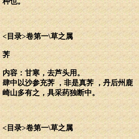
种也。
<目录>卷第一\草之属
荠
内容：甘寒，去芦头用。
肆中以沙参充荠 ，非是真荠 ，丹后州鹿
崎山多有之，具采药独断中。
<目录>卷第一\草之属