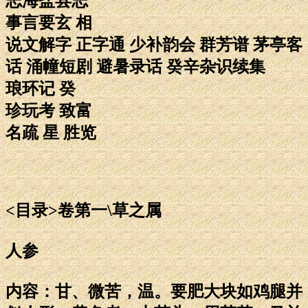
志海盐县志
事言要玄 相
说文解字 正字通 少补韵会 群芳谱 茅亭客
话 涌幢短剧 避暑录话 癸辛杂识续集
琅环记 癸
珍玩考 致富
名疏 星 胜览
<目录>卷第一\草之属
人参
内容：甘、微苦，温。要肥大块如鸡腿并