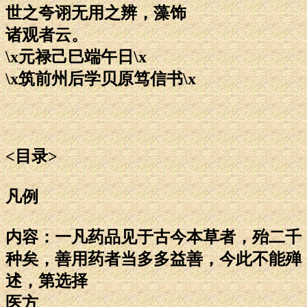
世之夸诩无用之辨，藻饰
诸观者云。
\x元禄己巳端午日\x
\x筑前州后学贝原笃信书\x
<目录>
凡例
内容：一凡药品见于古今本草者，殆二千
种矣，善用药者当多多益善，今此不能殚
述，第选择
医方