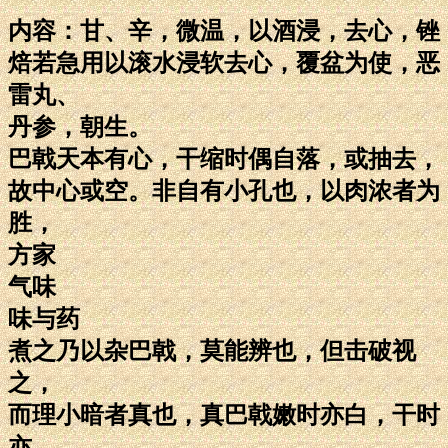
内容：甘、辛，微温，以酒浸，去心，锉
焙若急用以滚水浸软去心，覆盆为使，恶
雷丸、
丹参，朝生。
巴戟天本有心，干缩时偶自落，或抽去，
故中心或空。非自有小孔也，以肉浓者为
胜，
方家
气味
味与药
煮之乃以杂巴戟，莫能辨也，但击破视
之，
而理小暗者真也，真巴戟嫩时亦白，干时
亦