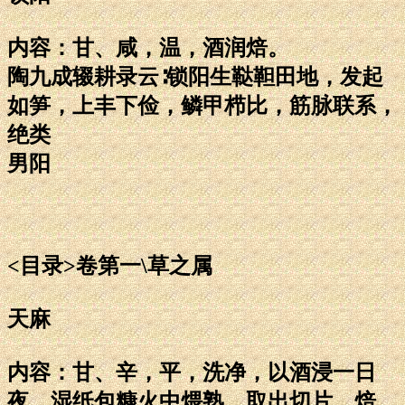
内容：甘、咸，温，酒润焙。
陶九成辍耕录云∶锁阳生鞑靼田地，发起
如笋，上丰下俭，鳞甲栉比，筋脉联系，
绝类
男阳
<目录>卷第一\草之属
天麻
内容：甘、辛，平，洗净，以酒浸一日
夜，湿纸包糠火中煨熟，取出切片，焙