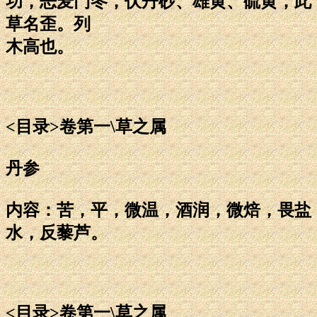
功，恶麦门冬，伏丹砂、雄黄、硫黄，此
草名歪。列
木高也。
<目录>卷第一\草之属
丹参
内容：苦，平，微温，酒润，微焙，畏盐
水，反藜芦。
<目录>卷第一\草之属