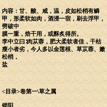
内容：甘、酸、咸，温，皮如松梢有鳞
甲，形柔软如肉，酒浸一宿，刷去浮甲，
劈破中
膜一重，焙干用，或酥炙得所。
李中立曰∶肉苁蓉，肥大柔软者佳，干枯
瘦小者劣，今人多以金莲根、草苁蓉、嫩
松梢，
盐
<目录>卷第一\草之属
锁阳