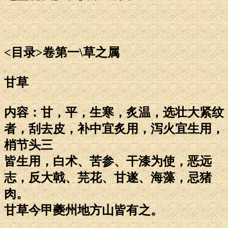
<目录>卷第一\草之属
甘草
内容：甘，平，生寒，炙温，选壮大紧纹
者，刮去皮，补中宜炙用，泻火宜生用，
梢节头三
皆生用，白术、苦参、干漆为使，恶远
志，反大戟、芫花、甘遂、海藻，忌猪
肉。
甘草今甲夔州地方山皆有之。