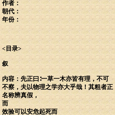
作者：
朝代：
年份：
<目录>
叙
内容：先正曰∶一草一木亦皆有理，不可
不察，夫以物理之学亦大乎哉！其粗者正
名称辨真假，
而
效验可以安危起死而