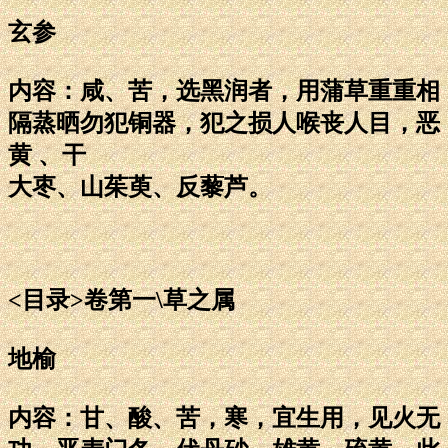
玄参
内容：咸、苦，选黑润者，用蒲草重重相
隔蒸晒勿犯铜器，犯之损人喉丧人目，恶
黄 、干
大枣、山茱萸、反藜芦。
<目录>卷第一\草之属
地榆
内容：甘、酸、苦，寒，宜生用，见火无