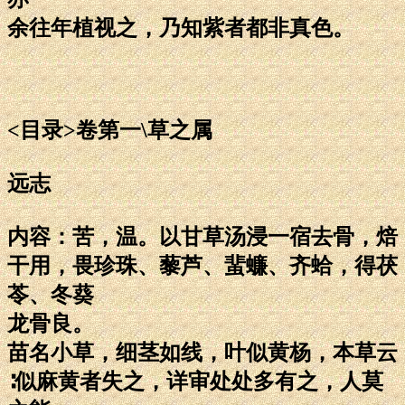
余往年植视之，乃知紫者都非真色。
<目录>卷第一\草之属
远志
内容：苦，温。以甘草汤浸一宿去骨，焙
干用，畏珍珠、藜芦、蜚蠊、齐蛤，得茯
苓、冬葵
龙骨良。
苗名小草，细茎如线，叶似黄杨，本草云
∶似麻黄者失之，详审处处多有之，人莫