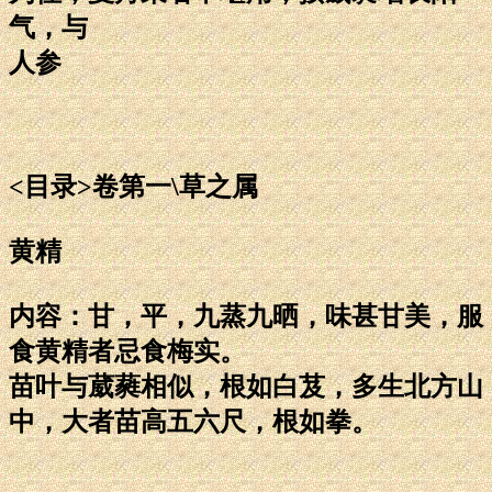
气，与
人参
<目录>卷第一\草之属
黄精
内容：甘，平，九蒸九晒，味甚甘美，服
食黄精者忌食梅实。
苗叶与葳蕤相似，根如白芨，多生北方山
中，大者苗高五六尺，根如拳。