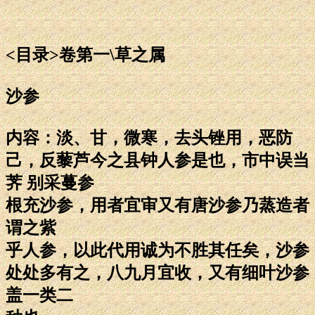
<目录>卷第一\草之属
沙参
内容：淡、甘，微寒，去头锉用，恶防
己，反藜芦今之县钟人参是也，市中误当
荠 别采蔓参
根充沙参，用者宜审又有唐沙参乃蒸造者
谓之紫
乎人参，以此代用诚为不胜其任矣，沙参
处处多有之，八九月宜收，又有细叶沙参
盖一类二