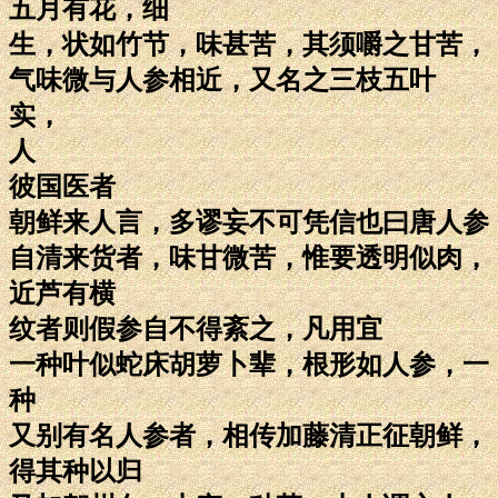
五月有花，细
生，状如竹节，味甚苦，其须嚼之甘苦，
气味微与人参相近，又名之三枝五叶
实，
人
彼国医者
朝鲜来人言，多谬妄不可凭信也曰唐人参
自清来货者，味甘微苦，惟要透明似肉，
近芦有横
纹者则假参自不得紊之，凡用宜
一种叶似蛇床胡萝卜辈，根形如人参，一
种
又别有名人参者，相传加藤清正征朝鲜，
得其种以归