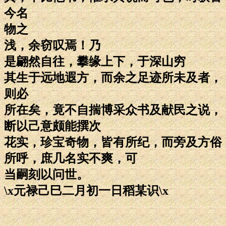
今名
物之
浅，余窃叹焉！乃
是翩然自往，攀缘上下，于深山穷
其生于远地遐方，而余之足迹所未及者，
则必
所在矣，竟不自揣博采众书及献民之说，
断以己意颇能撰次
花实，珍宝奇物，皆有所纪，而旁及方俗
所呼，庶几名实不爽，可
当嗣刻以问世。
\x元禄己巳二月初一日稻某识\x