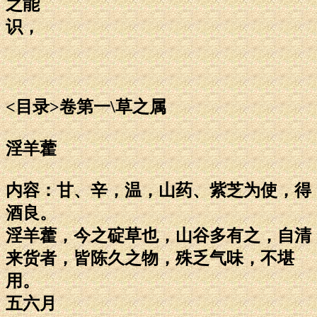
之能
识，
<目录>卷第一\草之属
淫羊藿
内容：甘、辛，温，山药、紫芝为使，得
酒良。
淫羊藿，今之碇草也，山谷多有之，自清
来货者，皆陈久之物，殊乏气味，不堪
用。
五六月