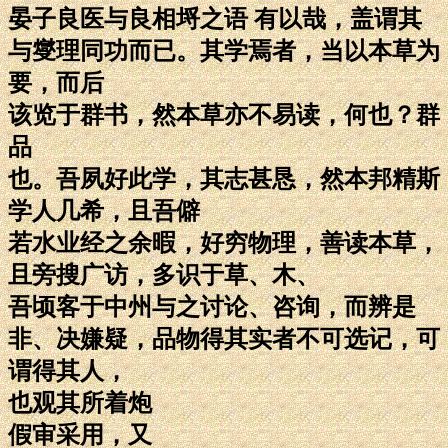
晏子良医与良相埒之语 有以哉，盖谓其
与燮理同功而已。其学焉者，当以本草为
要，而后
该览于群书，然本草亦不易读，何也？群
品
也。吾夙好此学，其志甚恳，然本邦精斯
学人几希，且吾僻
若水业经之余暇，好穷物理，善读本草，
且旁搜广访，多识于草、木、
吾顷客于中州与之讨论、咨询，而辨是
非、决嫌疑，品物得其实者不可选记，可
谓得其人，
也观其所着炮
假审采用，又