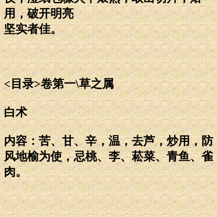
用，破开明亮
坚实者佳。
<目录>卷第一\草之属
白术
内容：苦、甘、辛，温，去芦，炒用，防
风地榆为使，忌桃、李、菘菜、青鱼、雀
肉。