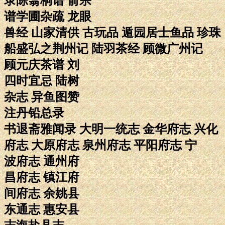
录陈翥桐谱 俞宗
谱学圃杂疏 龙眼
兽经 山家清供 古玩品 遁园居士鱼品 珍珠
船盛弘之荆州记 陆羽茶经 顾微广州记
顾元庆茶谱 刘
四时宜忌 陆树
杂志 异鱼图赞
注丹铅总录
书退斋雅闻录 大明一统志 金华府志 兴化
府志 大原府志 泉州府志 平阳府志 宁
波府志 通州府
昌府志 镇江府
间府志 余姚县
东通志 惠安县