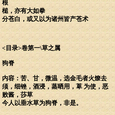
根
槌，亦有大如拳
分苍白，或又以为诸州皆产苍术
<目录>卷第一\草之属
狗脊
内容：苦、甘，微温，选金毛者火燎去
须，细锉，酒浸，蒸晒用，萆 为使，恶
败酱，莎草
今人以垂水草为狗脊，非是。