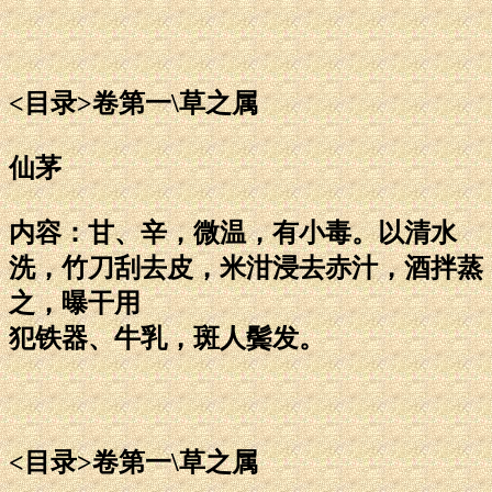
<目录>卷第一\草之属
仙茅
内容：甘、辛，微温，有小毒。以清水
洗，竹刀刮去皮，米泔浸去赤汁，酒拌蒸
之，曝干用
犯铁器、牛乳，斑人鬓发。
<目录>卷第一\草之属