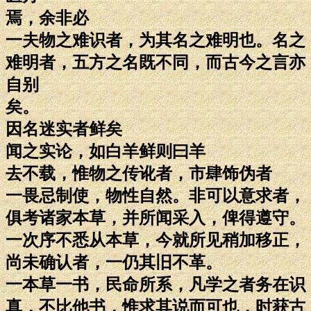
焉，余非必
一夫物之难识者，为其名之难明也。名之
难明者，五方之名既不同，而古今之言亦
自别
矣。
因名迷实者鲜矣
闻之实论，如白羊鲜则曰羊
去不载，惟物之传讹者，市肆饰伪者
一畏忌制使，物性自然。非可以意求者，
俱考诸家本草，并所闻采入，俾得遵守。
一次序不悉从本草，今就所见稍加移正，
尚未确认者，一仍其旧不革。
一本草一书，民命所系，凡学之者务在识
真，不比他书，惟求其说而可也，时获古