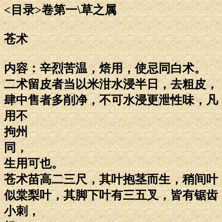
<目录>卷第一\草之属
苍术
内容：辛烈苦温，焙用，使忌同白术。
二术留皮者当以米泔水浸半日，去粗皮，
肆中售者多削净，不可水浸更泄性味，凡
用不
拘州
同，
生用可也。
苍术苗高二三尺，其叶抱茎而生，稍间叶
似棠梨叶，其脚下叶有三五叉，皆有锯齿
小刺，