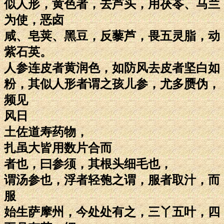
似人形，黄色者，去芦头，用茯苓、马兰
为使，恶卤
咸、皂荚、黑豆，反藜芦，畏五灵脂，动
紫石英。
人参连皮者黄润色，如防风去皮者坚白如
粉，其似人形者谓之孩儿参，尤多赝伪，
频见
风日
土佐道寿药物，
扎虽大皆用数片合而
者也，曰参须，其根头细毛也，
谓汤参也，浮者轻匏之谓，服者取汁，而
服
始生萨摩州，今处处有之，三丫五叶，四