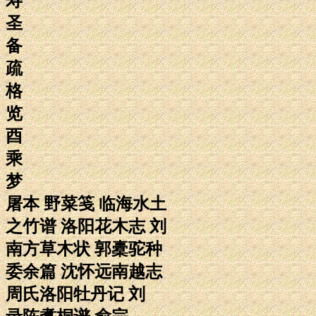
寿
圣
备
疏
格
览
酉
乘
梦
屠本 野菜笺 临海水土
之竹谱 洛阳花木志 刘
南方草木状 郭橐驼种
委余篇 沈怀远南越志
周氏洛阳牡丹记 刘