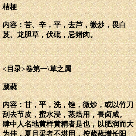
桔梗
内容：苦、辛，平，去芦，微炒，畏白
芨、龙胆草，伏砒，忌猪肉。
<目录>卷第一\草之属
葳蕤
内容：甘，平，洗，锉，微炒，或以竹刀
刮去节皮，蜜水浸，蒸焙用，畏卤咸。
肆中人名地黄样黄精者是也，以肥润而大
为佳，夏月采者不堪用，按葳蕤增长阳