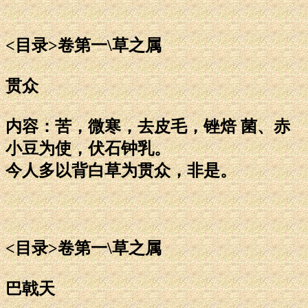
<目录>卷第一\草之属
贯众
内容：苦，微寒，去皮毛，锉焙 菌、赤
小豆为使，伏石钟乳。
今人多以背白草为贯众，非是。
<目录>卷第一\草之属
巴戟天