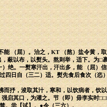
能 （屈）。治之，KT （熬）盐令黄，
出，蔽以布，以熨头。熬则举，适下。为□
一）绝。一熨寒汗出，汗出多，能 （屈）
，过四日自（三二）适。熨先食后食次（恣
沸而抒，浚取其汁，寒和，以饮病者，饮以
强启其口，为灌之。节（即）毋李实时□□
毋禁。尝【试】。●令（三六）。