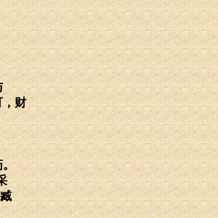
与
可，财
，
药。
采
臧