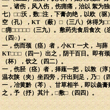
一，诸伤，风入伤，伤痈痛，治以 絮为独□
七）□□沃，数□注，下膏勿绝，以欧（驱）
空（孔），KT （蔽）□（三八）休得为□□□□
□痈□□□□□（三九）。敷药先食后食次（
（四○）。
一，伤而颈（痉）者，小KT 一犬， 与薛
KT□□□（四一）出之，阴干百日。即有
（杯），饮之（四二）。
一，伤胫（痉）者，择薤一把，以敦（淳
温衣陕（夹）坐四旁，汗出到足，乃□（
一，冶黄黔（芩）、甘草相半，即以彘膏
之，予（抒）其汁，□敷□（四四）。