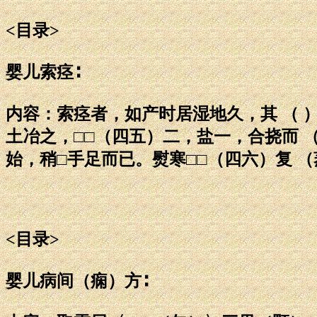
<目录>
婴儿索痉∶
内容：索痉者，如产时居湿地久，其 （ 
土冶之，□□（四五）二，盐一，合挠而 
始，稍□手足而已。熨寒□□（四六）复 
<目录>
婴儿病间（痫）方∶