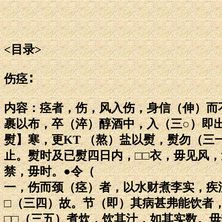
<目录>
伤痉∶
内容：痉者，伤，风入伤，身信（伸）而不
裹以布，卒（淬）醇酒中，入（三○）即
熨】寒，更KT （熬）盐以熨，熨勿（三
止。熨时及已熨四日内，□□衣，毋见风
禁，毋时。●令（
一，伤而颈（痉）者，以水财煮李实，疾
□（三四）故。节（即）其病甚弗能饮者，
□□（三五）煮炊，饮其汁，如其实数。