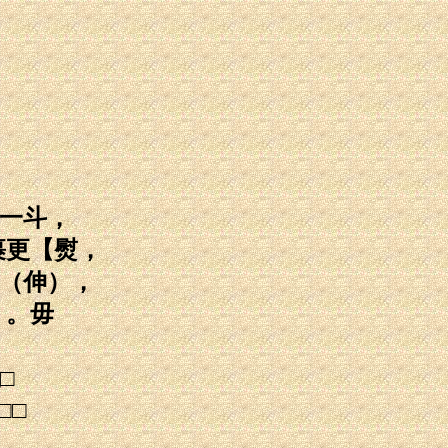
取一斗，
裹更【熨，
信（伸），
）。毋
□
□□