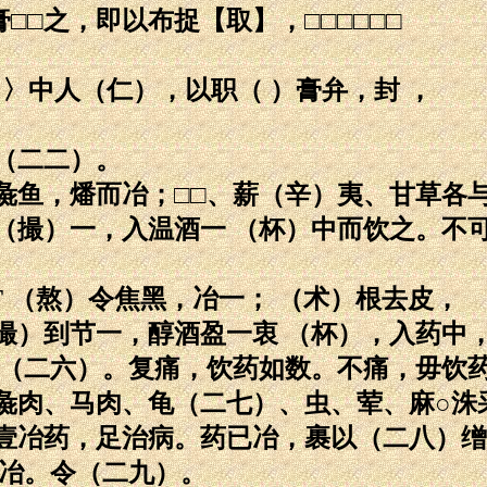
□□之，即以布捉【取】，□□□□□□
）〉中人（仁），以职（ ）膏弁，封 ，
（二二）。
彘鱼，燔而冶；□□、薪（辛）夷、甘草各
（撮）一，入温酒一 （杯）中而饮之。不
 （熬）令焦黑，冶一； （术）根去皮，
撮）到节一，醇酒盈一衷 （杯），入药中
痛（二六）。复痛，饮药如数。不痛，毋饮
彘肉、马肉、龟（二七）、虫、荤、麻○洙
壹冶药，足治病。药已冶，裹以（二八）缯
，冶。令（二九）。