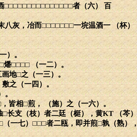
□□□□□□□□□□□□□者（六） 百
灰，冶而□□□□□□□一垸温酒一 （杯）
。
一一）。
燔□□□□ （一二）。
五画地□之（一三）。
，敷之（一四）。
）。
□，皆相□煎， （施）之（一六）。
独□长支（枝）者二廷（梃），黄KT （芩
□（一七）□□□者二瓯，即并煎□孰（熟）