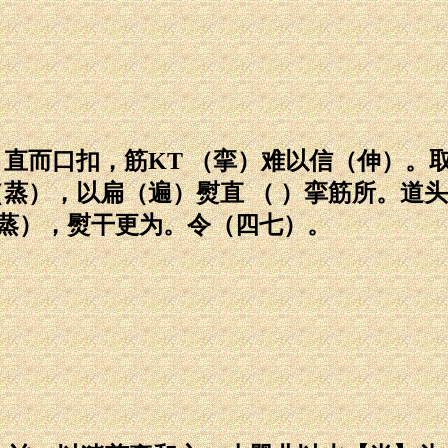
）直而口扣，筋KT （挛）难以信（伸）。
（蒸），以扁（遍）熨直 （ ）挛筋所。道头
（蒸），熨干更为。令（四七）。