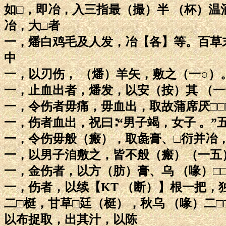
如□，即冶，入三指最（撮）半 （杯）温酒□□
冶，大□者
一，燔白鸡毛及人发，冶【各】等。百草末八
中
一，以刃伤， （燔）羊矢，敷之（一○）
一，止血出者，燔发，以安（按）其 （
一，令伤者毋痛，毋血出，取故蒲席厌□□□
一，伤者血出，祝曰∶“男子竭，女子 。”
一，令伤毋般（瘢），取彘膏、□衍并冶
一，以男子洎敷之，皆不般（瘢）（一五
一，金伤者，以方（肪）膏、乌 （喙）□
一，伤者，以续【KT （断）】根一把，
二□梃，甘草□廷（梃），秋乌 （喙）二□
以布捉取，出其汁，以陈