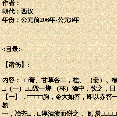
作者：
朝代：西汉
年份：公元前206年-公元8年
<目录>
【诸伤】:
内容：□□膏、甘草各二，桂、 （姜）、椒□□□
□（一）□□毁一垸 （杯）酒中，饮之，
【一】，□□□□朐，令大如答，即以赤答一斗
孰
一，冶齐□，□淳酒渍而饼之， 瓦 炭□□□□□