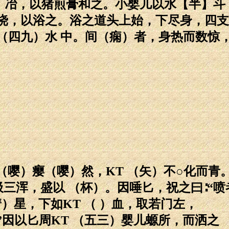
），冶，以猪煎膏和之。小婴儿以水【半】斗
挠，以浴之。浴之道头上始，下尽身，四支
（四九）水 中。间（痫）者，身热而数惊
（嘤）瘿（嘤）然，KT （矢）不○化而青
三浑，盛以 （杯）。因唾匕，祝之曰∶“喷
彗）星，下如KT （ ）血，取若门左，
因以匕周KT （五三）婴儿螈所，而洒之 