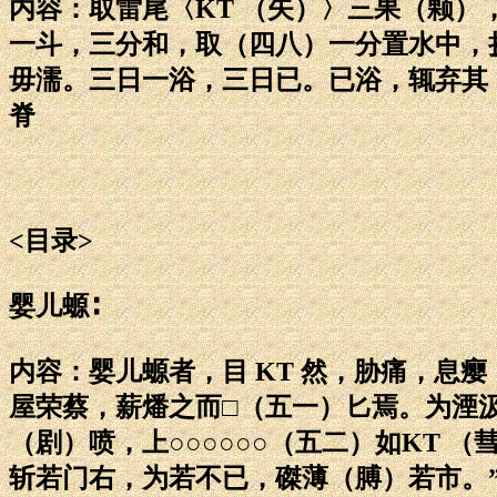
内容：取雷尾〈KT （矢）〉三果（颗
一斗，三分和，取（四八）一分置水中，
毋濡。三日一浴，三日已。已浴，辄弃其
脊
<目录>
婴儿螈∶
内容：婴儿螈者，目 KT 然，胁痛，息瘿
屋荣蔡，薪燔之而□（五一）匕焉。为湮汲
（剧）喷，上○○○○○○（五二）如KT （
斩若门右，为若不已，磔薄（膊）若市。”