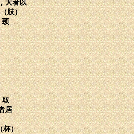
，大者以
（肢）
，颈
。取
者居
（杯）