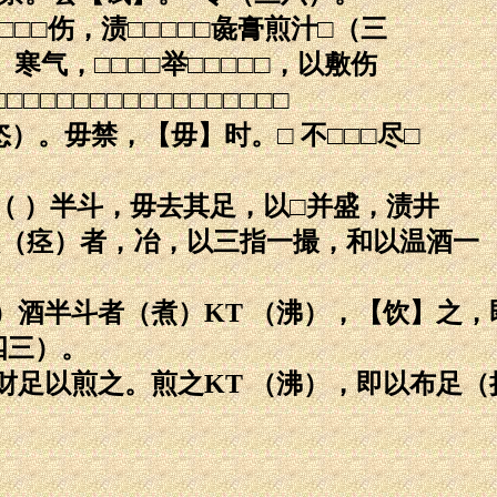
□□伤，渍□□□□□彘膏煎汁□（三
寒气，□□□□举□□□□□，以敷伤
□□□□□□□□□□□□□□□
恣）。毋禁，【毋】时。□ 不□□□尽□
（ ）半斗，毋去其足，以□并盛，渍井
颈（痉）者，冶，以三指一撮，和以温酒一
）酒半斗者（煮）KT （沸），【饮】之，
四三）。
财足以煎之。煎之KT （沸），即以布足（