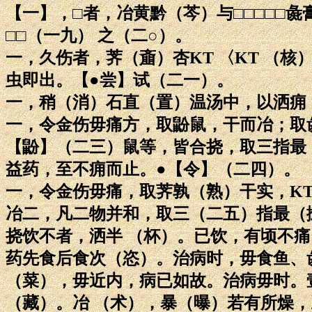
【一】，□者，冶黄黔（芩）与□□□□□彘膏
□□（一九） 之（二○）。
一，久伤者，荠（齑）杏KT 〈KT （核
虫即出。【●尝】试（二一）。
一，稍（消）石直（置）温汤中，以洒痈
一，令金伤毋痛方，取鼢鼠，干而冶；取
【鼢】（二三）鼠等，皆合挠，取三指最
益药，至不痈而止。●【令】（二四）。
一，令金伤毋痛，取荠孰（熟）干实，KT
冶二，凡二物并和，取三（二五）指最（
挠饮不者，洒半 （杯）。已饮，有顷不
药先食后食次（恣）。治病时，毋食鱼、
（菜），毋近内，病已如故。治病毋时。
（藏）。冶 （术），暴（曝）若有所燥