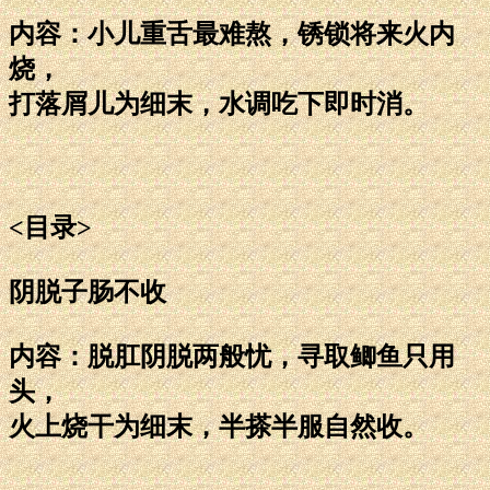
内容：小儿重舌最难熬，锈锁将来火内
烧，
打落屑儿为细末，水调吃下即时消。
<目录>
阴脱子肠不收
内容：脱肛阴脱两般忧，寻取鲫鱼只用
头，
火上烧干为细末，半搽半服自然收。