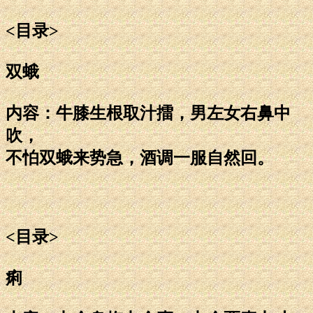
<目录>
双蛾
内容：牛膝生根取汁擂，男左女右鼻中
吹，
不怕双蛾来势急，酒调一服自然回。
<目录>
痢