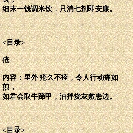
细末一钱调米饮，只消七剂即安康。
<目录>
疮
内容：里外 疮久不痊，令人行动痛如
煎，
如君会取牛蹄甲，油拌烧灰敷患边。
<目录>