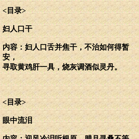
<目录>
妇人口干
内容：妇人口舌并焦干，不治如何得暂
安，
寻取黄鸡肝一具，烧灰调酒似灵丹。
<目录>
眼中流泪
内容：迎风冷泪听根原，腊月寻桑不等