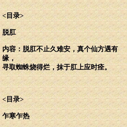
<目录>
脱肛
内容：脱肛不止久难安，真个仙方遇有
缘，
寻取蜘蛛烧得烂，抹于肛上应时痊。
<目录>
乍寒乍热