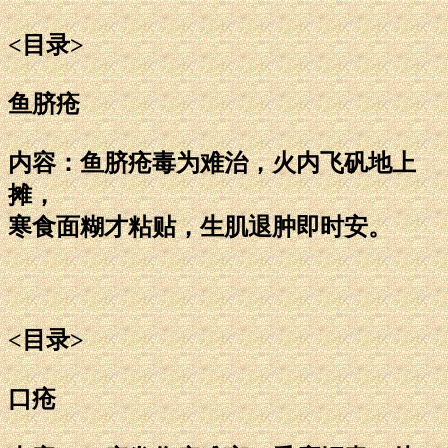
<目录>
鱼脐疮
内容：鱼脐疮毒为难治，火内飞矾地上
摊，
寒食面糊才粘贴，生肌退肿即时安。
<目录>
口疮