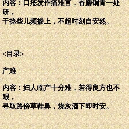
内容：口疮发作痛难言，香麝铜青一处
研，
干捻些儿频掺上，不超时刻自安然。
<目录>
产难
内容：妇人临产十分难，若得良方也不
艰，
寻取路傍草鞋鼻，烧灰酒下即时安。