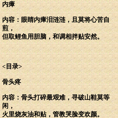
内瘴
内容：眼睛内瘴泪涟涟，且莫将心苦自
煎，
但取鲤鱼用胆脑，和调相拌贴安然。
<目录>
骨头疼
内容：骨头打碎最艰难，寻破山鞋莫等
闲，
火里烧灰油和贴，管教哭脸变欢颜。