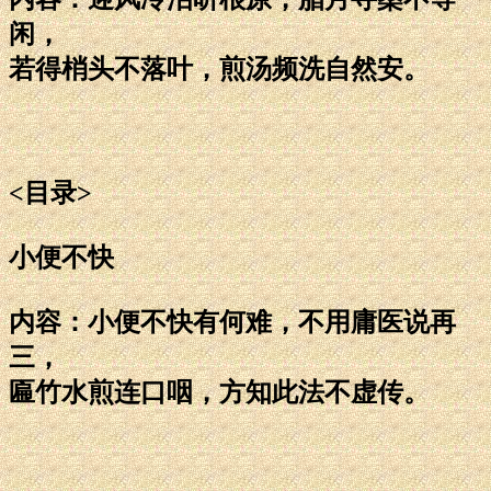
闲，
若得梢头不落叶，煎汤频洗自然安。
<目录>
小便不快
内容：小便不快有何难，不用庸医说再
三，
匾竹水煎连口咽，方知此法不虚传。