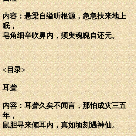
内容：悬梁自缢听根源，急急扶来地上
眠，
皂角细辛吹鼻内，须臾魂魄自还元。
<目录>
耳聋
内容：耳聋久矣不闻言，那怕成灾三五
年，
鼠胆寻来倾耳内，真如顷刻遇神仙。