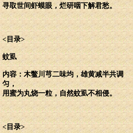
寻取世间虾蟆眼，烂研咽下解君愁。
<目录>
蚊虱
内容：木鳖川芎二味均，雄黄减半共调
匀，
用蜜为丸烧一粒，自然蚊虱不相侵。
<目录>