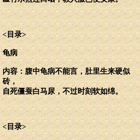
<目录>
龟病
内容：腹中龟病不能言，肚里生来硬似
砖，
自死僵蚕白马尿，不过时刻软如绵。
<目录>