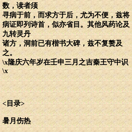
数，读者须
寻病于前，而求方于后，尤为不便，兹将
病证即列诗首，似亦省目。其他风药论及
九转灵丹
诸方，洞前已有楷书大碑，兹不复赘及
之。
\x隆庆六年岁在壬申三月之吉秦王守中识
\x
<目录>
暑月伤热