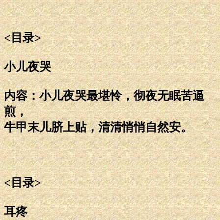
<目录>
小儿夜哭
内容：小儿夜哭最堪怜，彻夜无眠苦逼
煎，
牛甲末儿脐上贴，清清悄悄自然安。
<目录>
耳疼