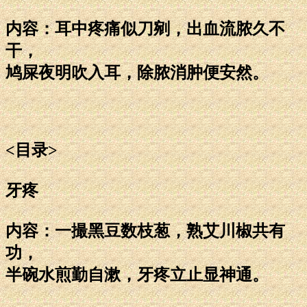
内容：耳中疼痛似刀剜，出血流脓久不
干，
鸠屎夜明吹入耳，除脓消肿便安然。
<目录>
牙疼
内容：一撮黑豆数枝葱，熟艾川椒共有
功，
半碗水煎勤自漱，牙疼立止显神通。