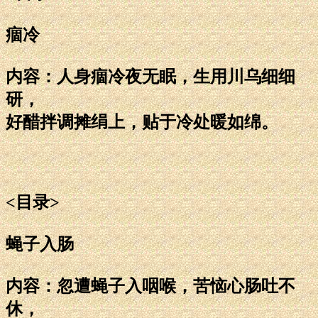
痼冷
内容：人身痼冷夜无眠，生用川乌细细
研，
好醋拌调摊绢上，贴于冷处暖如绵。
<目录>
蝇子入肠
内容：忽遭蝇子入咽喉，苦恼心肠吐不
休，