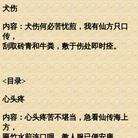
犬伤
内容：犬伤何必苦忧煎，我有仙方只口
传，
刮取砖青和牛粪，敷于伤处即时痊。
<目录>
心头疼
内容：心头疼苦不堪当，急看仙传海上
方，
匾竹水煎连口咽，教人服已便安康。