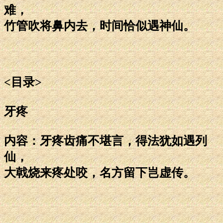
难，
竹管吹将鼻内去，时间恰似遇神仙。
<目录>
牙疼
内容：牙疼齿痛不堪言，得法犹如遇列
仙，
大戟烧来疼处咬，名方留下岂虚传。