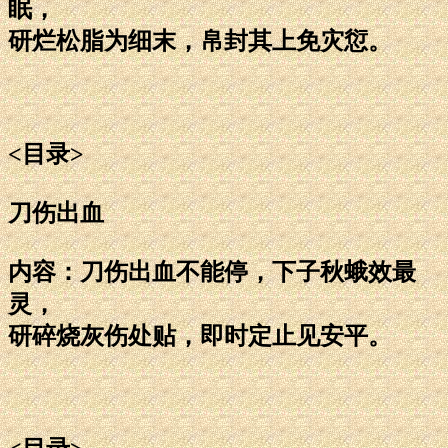
眠，
研烂松脂为细末，帛封其上免灾愆。
<目录>
刀伤出血
内容：刀伤出血不能停，下子秋蛾效最
灵，
研碎烧灰伤处贴，即时定止见安平。