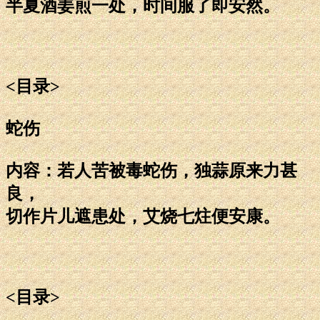
半夏酒姜煎一处，时间服了即安然。
<目录>
蛇伤
内容：若人苦被毒蛇伤，独蒜原来力甚
良，
切作片儿遮患处，艾烧七炷便安康。
<目录>