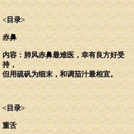
<目录>
赤鼻
内容：肺风赤鼻最难医，幸有良方好受
持，
但用硫矾为细末，和调茄汁最相宜。
<目录>
重舌