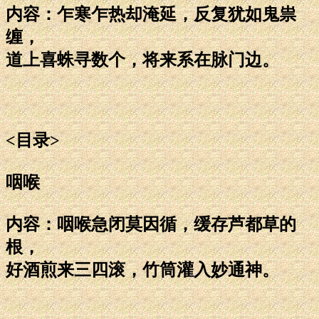
内容：乍寒乍热却淹延，反复犹如鬼祟
缠，
道上喜蛛寻数个，将来系在脉门边。
<目录>
咽喉
内容：咽喉急闭莫因循，缓存芦都草的
根，
好酒煎来三四滚，竹筒灌入妙通神。