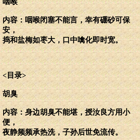
咽喉
内容：咽喉闭塞不能言，幸有硼砂可保
安，
捣和盐梅如枣大，口中噙化即时宽。
<目录>
胡臭
内容：身边胡臭不能堪，授汝良方用小
便，
夜静频频承热洗，子孙后世免流传。