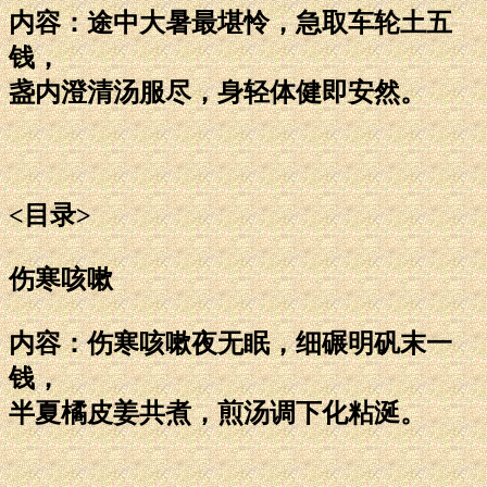
内容：途中大暑最堪怜，急取车轮土五
钱，
盏内澄清汤服尽，身轻体健即安然。
<目录>
伤寒咳嗽
内容：伤寒咳嗽夜无眠，细碾明矾末一
钱，
半夏橘皮姜共煮，煎汤调下化粘涎。