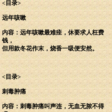
<目录>
远年咳嗽
内容：远年咳嗽最难痊，休要求人枉费
钱，
但用款冬花作末，烧香一吸便安然。
<目录>
刺毒肿痛
内容：刺毒肿痛叫声连，无血无脓不得