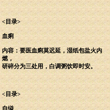
<目录>
血痢
内容：要医血痢莫迟延，湿纸包盐火内
燃，
研碎分为三处用，白调粥饮即时安。
<目录>
自缢