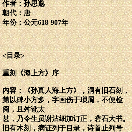
作者：孙思邈
朝代：唐
年份：公元618-907年
<目录>
重刻《海上方》序
内容：《孙真人海上方》，洞有旧石刻，
第以碑小方多，字画伤于琐屑，不便检
阅，且舛讹太
甚，乃令生员谢沾细加订正，砻石大书。
旧有木刻，病证列于目录，诗首止列号