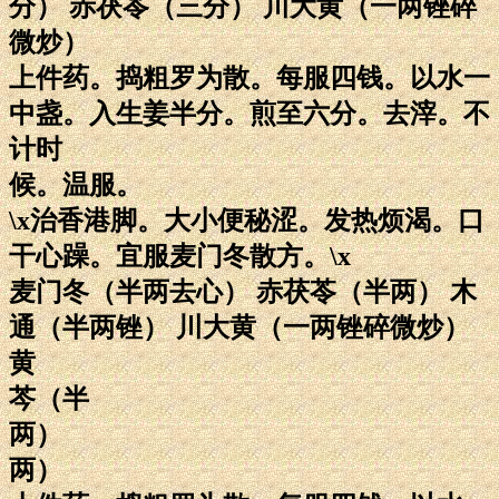
分） 赤茯苓（三分） 川大黄（一两锉碎
微炒）
上件药。捣粗罗为散。每服四钱。以水一
中盏。入生姜半分。煎至六分。去滓。不
计时
候。温服。
\x治香港脚。大小便秘涩。发热烦渴。口
干心躁。宜服麦门冬散方。\x
麦门冬（半两去心） 赤茯苓（半两） 木
通（半两锉） 川大黄（一两锉碎微炒）
黄
芩（半
两）
两）