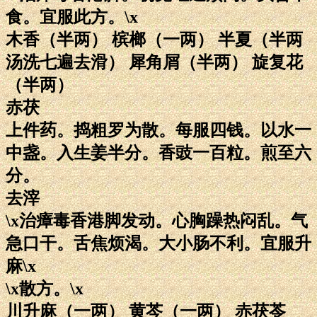
食。宜服此方。\x
木香（半两） 槟榔（一两） 半夏（半两
汤洗七遍去滑） 犀角屑（半两） 旋复花
（半两）
赤茯
上件药。捣粗罗为散。每服四钱。以水一
中盏。入生姜半分。香豉一百粒。煎至六
分。
去滓
\x治瘴毒香港脚发动。心胸躁热闷乱。气
急口干。舌焦烦渴。大小肠不利。宜服升
麻\x
\x散方。\x
川升麻（一两） 黄芩（一两） 赤茯苓