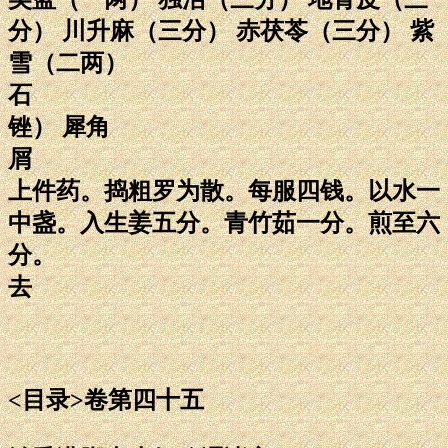
分） 川升麻（三分） 赤茯苓（三分） 紫
雪（二两）
石
锉） 犀角
屑
上件药。捣粗罗为散。每服四钱。以水一
中盏。入生姜五分。青竹茹一分。煎至六
分。
去
<目录>卷第四十五