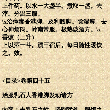
上件药。以水一大盏半。煮取一盏。去
滓。分温三服。
\x治瘴毒香港脚。及利腰脚。除湿痹。去
心神烦闷。岭南常服。极熟豉酒方。\x
香豉（三升）
上以酒一斗。渍三宿后。每日随性暖饮
之。效。
<目录>卷第四十五
治服乳石人香港脚发动诸方
内容：夫乳石之性。坚刚猛烈。服饵之