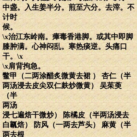
中盏。入生姜半分。煎至六分。去滓。不
计时
候。
\x治江东岭南。瘴毒香港脚。或其中即脚
膝肿满。心神闷乱。寒热痰逆。头痛口
干。\x
\x肩背拘急。
鳖甲（二两涂醋炙微黄去裙 ） 杏仁（半
两汤浸去皮尖双仁麸炒微黄） 吴茱萸
（半
两汤
浸七遍焙干微炒） 陈橘皮（半两汤浸去
白瓤焙） 防风（一两去芦头） 麻黄（半
两去根