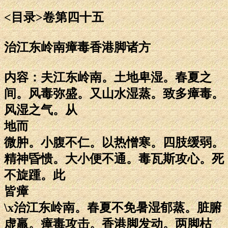
<目录>卷第四十五
治江东岭南瘴毒香港脚诸方
内容：夫江东岭南。土地卑湿。春夏之
间。风毒弥盛。又山水湿蒸。致多瘴毒。
风湿之气。从
地而
微肿。小腹不仁。以热憎寒。四肢缓弱。
精神昏愦。大小便不通。毒瓦斯攻心。死
不旋踵。此
皆瘴
\x治江东岭南。春夏不免暑湿郁蒸。脏腑
虚羸。瘴毒攻击。香港脚发动。两脚枯