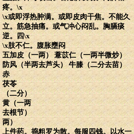
疼。\x
\x或即浮热肿满。或即皮肉干焦。不能久
立。筋急抽痛。或气冲心闷乱。胸膈痰
逆。四\x
\x肢不仁。腹胀壅闷
五加皮（一两） 薏苡仁（一两半微炒）
防风（半两去芦头） 牛膝（二分去苗）
赤
茯苓
（二分）
黄（一两
去根节）
两）
上件药。捣粗罗为散。每服四钱。以水一