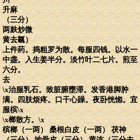
升麻
（三分）
两麸炒微
黄去瓤）
上件药。捣粗罗为散。每服四钱。以水一
中盏。入生姜半分。淡竹叶二七片。煎至
六分。
去
\x治服乳石。致脏腑壅滞。发香港脚肿
满。四肢烦疼。口干心躁。夜卧恍惚。宜
服槟\x
\x榔散方。\x
槟榔（一两） 桑根白皮（一两） 茯神
（三分） 地骨皮（三分） 黄连（三分去