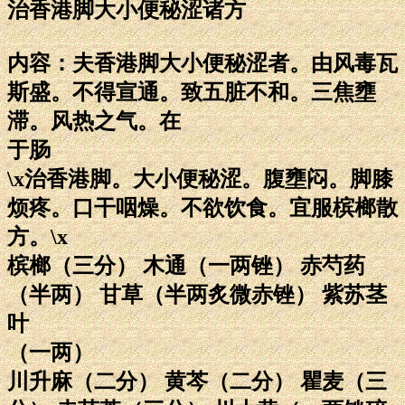
治香港脚大小便秘涩诸方
内容：夫香港脚大小便秘涩者。由风毒瓦
斯盛。不得宣通。致五脏不和。三焦壅
滞。风热之气。在
于肠
\x治香港脚。大小便秘涩。腹壅闷。脚膝
烦疼。口干咽燥。不欲饮食。宜服槟榔散
方。\x
槟榔（三分） 木通（一两锉） 赤芍药
（半两） 甘草（半两炙微赤锉） 紫苏茎
叶
（一两）
川升麻（二分） 黄芩（二分） 瞿麦（三