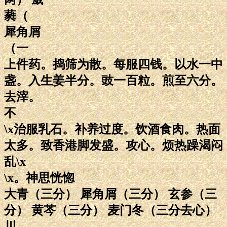
蕤（
犀角屑
（一
上件药。捣筛为散。每服四钱。以水一中
盏。入生姜半分。豉一百粒。煎至六分。
去滓。
不
\x治服乳石。补养过度。饮酒食肉。热面
太多。致香港脚发盛。攻心。烦热躁渴闷
乱\x
\x。神思恍惚
大青（三分） 犀角屑（三分） 玄参（三
分） 黄芩（三分） 麦门冬（三分去心）
川