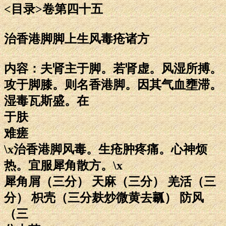
<目录>卷第四十五
治香港脚脚上生风毒疮诸方
内容：夫肾主于脚。若肾虚。风湿所搏。
攻于脚膝。则名香港脚。因其气血壅滞。
湿毒瓦斯盛。在
于肤
难瘥
\x治香港脚风毒。生疮肿疼痛。心神烦
热。宜服犀角散方。\x
犀角屑（三分） 天麻（三分） 羌活（三
分） 枳壳（三分麸炒微黄去瓤） 防风
（三