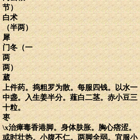
节）
白术
（半两）
犀
门冬（一
两
两）
葳
上件药。捣粗罗为散。每服四钱。以水一
中盏。入生姜半分。薤白二茎。赤小豆三
十粒。
枣
\x治瘴毒香港脚。身体肤胀。胸心痞涩。
或时壮热。小腹不仁。两脚全弱。宜服小