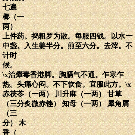
七遍
榔（一
两）
上件药。捣粗罗为散。每服四钱。以水一
中盏。入生姜半分。煎至六分。去滓。不
计时
候。
\x治瘴毒香港脚。胸膈气不通。乍寒乍
热。头痛心闷。不下饮食。宜服此方。\x
赤茯苓（一两） 川升麻（一两） 甘草
（三分炙微赤锉） 知母（一两） 犀角屑
（三
分） 木
香（