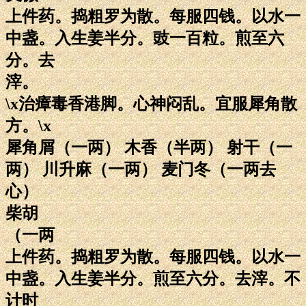
上件药。捣粗罗为散。每服四钱。以水一
中盏。入生姜半分。豉一百粒。煎至六
分。去
滓。
\x治瘴毒香港脚。心神闷乱。宜服犀角散
方。\x
犀角屑（一两） 木香（半两） 射干（一
两） 川升麻（一两） 麦门冬（一两去
心）
柴胡
（一两
上件药。捣粗罗为散。每服四钱。以水一
中盏。入生姜半分。煎至六分。去滓。不
计时