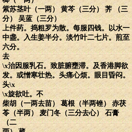
紫苏茎叶（一两） 黄芩（三分） 荠 （三
分） 吴蓝（三分）
上件药。捣粗罗为散。每服四钱。以水一
中盏。入生姜半分。淡竹叶二七片。煎至
六分。
去
\x治因服乳石。致脏腑壅滞。及香港脚欲
发。或憎寒壮热。头痛心烦。眼目昏闷。
头\x
\x旋欲吐。不
柴胡（一两去苗） 葛根（半两锉） 赤茯
苓（半两） 麦门冬（三分去心） 石膏
（二
两） 葳