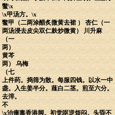
鳖\x
\x甲汤方。\x
鳖甲（二两涂醋炙微黄去裙 ） 杏仁（一
两汤浸去皮尖双仁麸炒微黄） 川升麻
（一
两）
黄芩
两） 乌梅
（七
上件药。捣筛为散。每服四钱。以水一中
盏。入生姜半分。薤白二茎。煎至六分。
去滓。
不
\x治瘴毒香港脚。初觉呕逆烦闷。头昏不