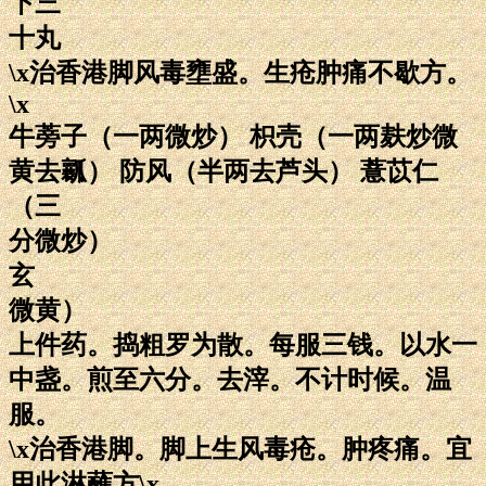
下三
十丸
\x治香港脚风毒壅盛。生疮肿痛不歇方。
\x
牛蒡子（一两微炒） 枳壳（一两麸炒微
黄去瓤） 防风（半两去芦头） 薏苡仁
（三
分微炒）
玄
微黄）
上件药。捣粗罗为散。每服三钱。以水一
中盏。煎至六分。去滓。不计时候。温
服。
\x治香港脚。脚上生风毒疮。肿疼痛。宜
用此淋蘸方\x