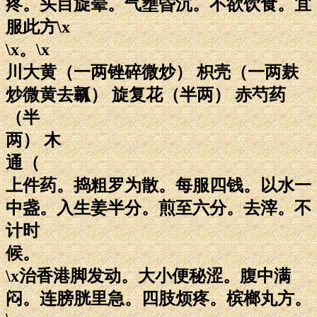
疼。头目旋晕。气壅昏沉。不欲饮食。宜
服此方\x
\x。\x
川大黄（一两锉碎微炒） 枳壳（一两麸
炒微黄去瓤） 旋复花（半两） 赤芍药
（半
两） 木
通（
上件药。捣粗罗为散。每服四钱。以水一
中盏。入生姜半分。煎至六分。去滓。不
计时
候。
\x治香港脚发动。大小便秘涩。腹中满
闷。连膀胱里急。四肢烦疼。槟榔丸方。