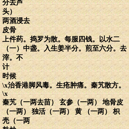
分去芦
头）
两酒浸去
皮骨
上件药。捣罗为散。每服四钱。以水二
（一）中盏。入生姜半分。煎至六分。去
滓。不
计
时候
\x治香港脚风毒。生疮肿痛。秦艽散方。
\x
秦艽（一两去苗） 玄参（一两） 地骨皮
（一两） 独活（一两） 黄 （一两） 枳
壳（一两