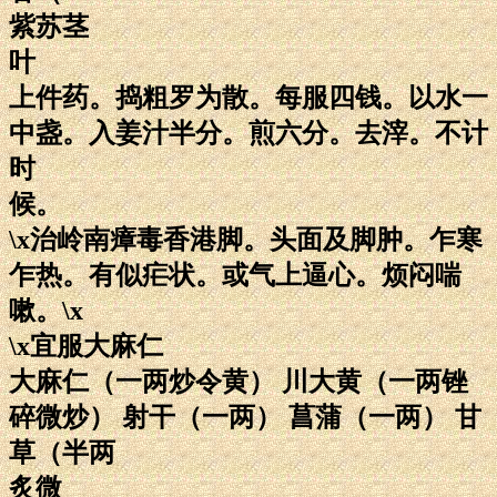
紫苏茎
叶
上件药。捣粗罗为散。每服四钱。以水一
中盏。入姜汁半分。煎六分。去滓。不计
时
候。
\x治岭南瘴毒香港脚。头面及脚肿。乍寒
乍热。有似疟状。或气上逼心。烦闷喘
嗽。\x
\x宜服大麻仁
大麻仁（一两炒令黄） 川大黄（一两锉
碎微炒） 射干（一两） 菖蒲（一两） 甘
草（半两
炙微