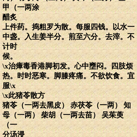
甲（一两涂
醋炙
上件药。捣粗罗为散。每服四钱。以水一
中盏。入生姜半分。煎至六分。去滓。不
计时
候。
\x治瘴毒香港脚初发。心中壅闷。四肢烦
热。时时恶寒。脚膝疼痛。不欲饮食。宜
服\x
\x此猪苓散方
猪苓（一两去黑皮） 赤茯苓（一两） 知
母（一两） 柴胡（一两去苗） 吴茱萸
（一
分汤浸