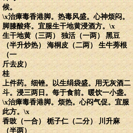
候。
\x治瘴毒香港脚。热毒风盛。心神烦闷。
脚膝酸疼。宜服生干地黄浸酒方。\x
生干地黄（三两） 独活（一两） 黑豆
（半升炒热） 海桐皮（二两） 生牛蒡根
（一
斤去皮）
桂
上件药。细锉。以生绢袋盛。用无灰酒二
斗。浸三两日。每于食前。暖饮一小盏。
\x治瘴毒香港脚。烦热。心闷气促。宜服
此方。\x
香豉（一合） 栀子仁（二分） 川升麻
（半两）