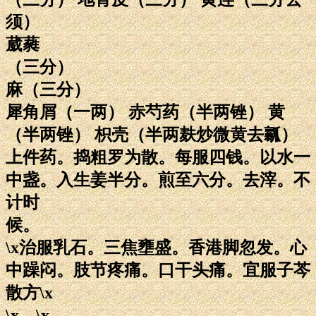
须）
葳蕤
（三分）
麻（三分）
犀角屑（一两） 赤芍药（半两锉） 黄
（半两锉） 枳壳（半两麸炒微黄去瓤）
上件药。捣粗罗为散。每服四钱。以水一
中盏。入生姜半分。煎至六分。去滓。不
计时
候。
\x治服乳石。三焦壅盛。香港脚忽发。心
中躁闷。肢节疼痛。口干头痛。宜服子芩
散方\x
\x。\x