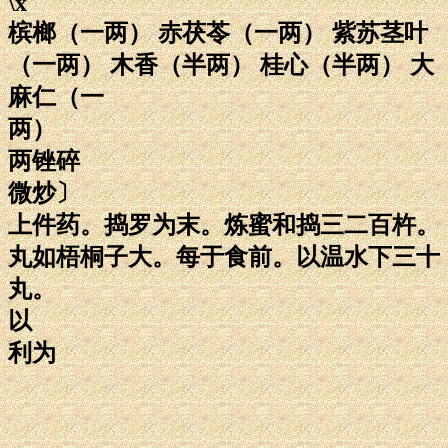
\x
槟榔（一两） 赤茯苓（一两） 紫苏茎叶
（一两） 木香（半两） 桂心（半两） 大
麻仁（一
两）
两锉碎
微炒〕
上件药。捣罗为末。炼蜜和捣三二百杵。
丸如梧桐子大。每于食前。以温水下三十
丸。
以
利为