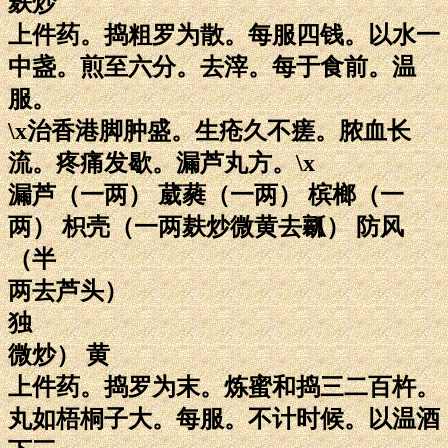
麸炒
上件药。捣粗罗为散。每服四钱。以水一
中盏。煎至六分。去滓。每于食前。温
服。
\x治香港脚肿盛。生疮久不瘥。脓血长
流。疼痛发歇。漏芦丸方。\x
漏芦（一两） 葳蕤（一两） 槟榔（一
两） 枳壳（一两麸炒微黄去瓤） 防风
（半
两去芦头）
独
微炒） 黄
上件药。捣罗为末。炼蜜和捣三二百杵。
丸如梧桐子大。每服。不计时候。以温酒