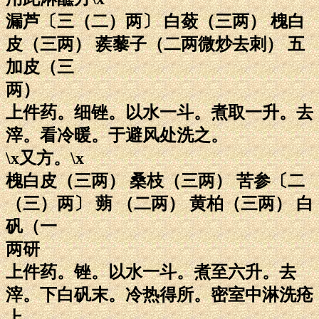
漏芦〔三（二）两〕 白蔹（三两） 槐白
皮（三两） 蒺藜子（二两微炒去刺） 五
加皮（三
两）
上件药。细锉。以水一斗。煮取一升。去
滓。看冷暖。于避风处洗之。
\x又方。\x
槐白皮（三两） 桑枝（三两） 苦参〔二
（三）两〕 蒴 （二两） 黄柏（三两） 白
矾（一
两研
上件药。锉。以水一斗。煮至六升。去
滓。下白矾末。冷热得所。密室中淋洗疮
上。