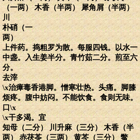
（一两） 木香（半两） 犀角屑（半两）
川
朴硝（一
两）
上件药。捣粗罗为散。每服四钱。以水一
中盏。入生姜半分。青竹茹二分。煎至六
分。
去滓
\x治瘴毒香港脚。憎寒壮热。头痛。脚膝
烦疼。腹中妨闷。不能饮食。食则无味。
口\x
\x干多渴。宜
知母（二分） 川升麻（三分） 木香（半
两） 赤茯苓（三两） 黄芩（三分） 鳖