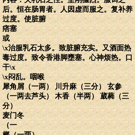
后。恒在肠胃者。人因虚而服之。复补养
过度。使脏腑
痞塞
或
\x治服乳石太多。致脏腑充实。又酒面热
毒过度。致令香港脚壅塞。心神烦热。口
干\x
\x闷乱。咽喉
犀角屑（一两） 川升麻（三分） 玄参
（一两去芦头） 木香（半两） 葳蕤（三
分）
麦门冬
（一
榔（一两）