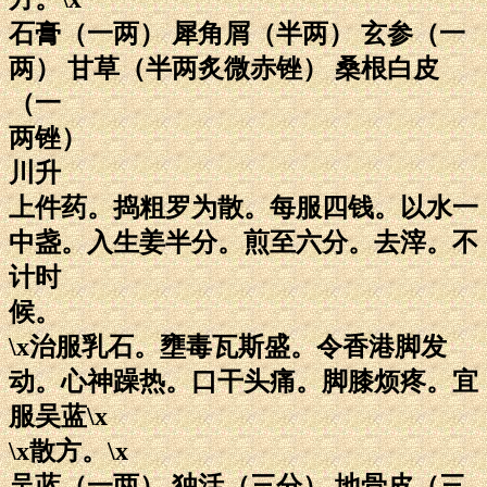
石膏（一两） 犀角屑（半两） 玄参（一
两） 甘草（半两炙微赤锉） 桑根白皮
（一
两锉）
川升
上件药。捣粗罗为散。每服四钱。以水一
中盏。入生姜半分。煎至六分。去滓。不
计时
候。
\x治服乳石。壅毒瓦斯盛。令香港脚发
动。心神躁热。口干头痛。脚膝烦疼。宜
服吴蓝\x
\x散方。\x
吴蓝（一两） 独活（三分） 地骨皮（三