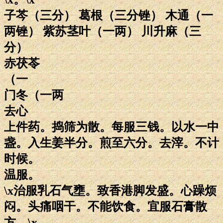
子芩（三分） 葛根（三分锉） 木通（一
两锉） 紫苏茎叶（一两） 川升麻（三
分）
赤茯苓
（一
门冬（一两
去心
上件药。捣筛为散。每服三钱。以水一中
盏。入生姜半分。煎至六分。去滓。不计
时候。
温服。
\x治服乳石气壅。致香港脚发盛。心躁烦
闷。头痛咽干。不能饮食。宜服石膏散
方。\x