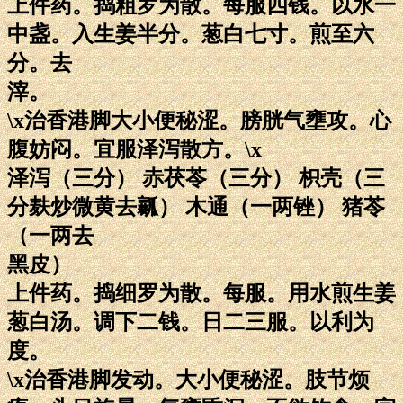
上件药。捣粗罗为散。每服四钱。以水一
中盏。入生姜半分。葱白七寸。煎至六
分。去
滓。
\x治香港脚大小便秘涩。膀胱气壅攻。心
腹妨闷。宜服泽泻散方。\x
泽泻（三分） 赤茯苓（三分） 枳壳（三
分麸炒微黄去瓤） 木通（一两锉） 猪苓
（一两去
黑皮）
上件药。捣细罗为散。每服。用水煎生姜
葱白汤。调下二钱。日二三服。以利为
度。
\x治香港脚发动。大小便秘涩。肢节烦