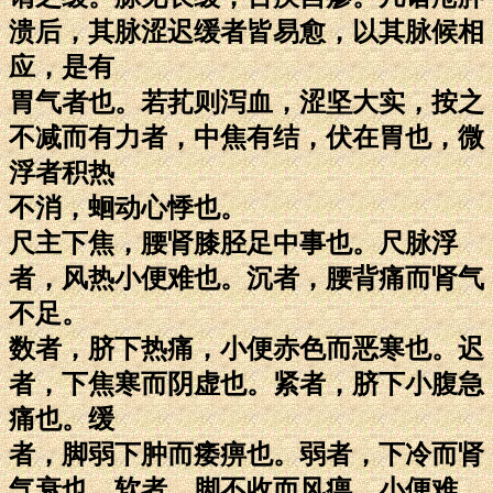
溃后，其脉涩迟缓者皆易愈，以其脉候相
应，是有
胃气者也。若芤则泻血，涩坚大实，按之
不减而有力者，中焦有结，伏在胃也，微
浮者积热
不消，蛔动心悸也。
尺主下焦，腰肾膝胫足中事也。尺脉浮
者，风热小便难也。沉者，腰背痛而肾气
不足。
数者，脐下热痛，小便赤色而恶寒也。迟
者，下焦寒而阴虚也。紧者，脐下小腹急
痛也。缓
者，脚弱下肿而痿痹也。弱者，下冷而肾
气衰也。软者，脚不收而风痹，小便难