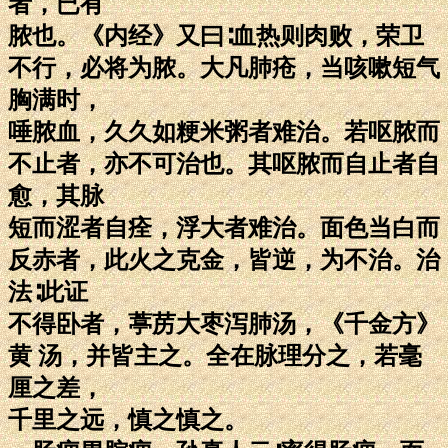
者，已有
脓也。《内经》又曰∶血热则肉败，荣卫
不行，必将为脓。大凡肺疮，当咳嗽短气
胸满时，
唾脓血，久久如粳米粥者难治。若呕脓而
不止者，亦不可治也。其呕脓而自止者自
愈，其脉
短而涩者自痊，浮大者难治。面色当白而
反赤者，此火之克金，皆逆，为不治。治
法∶此证
不得卧者，葶苈大枣泻肺汤，《千金方》
黄 汤，并皆主之。全在脉理分之，若毫
厘之差，
千里之远，慎之慎之。