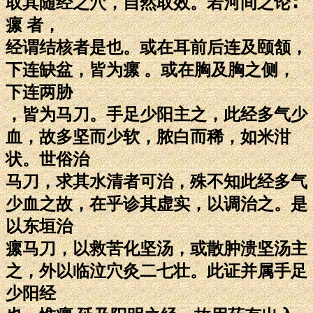
取其随经之穴，自然取效。若河间之论∶
瘰 者，
经谓结核者是也。或在耳前后连及颐颔，
下连缺盆，皆为瘰 。或在胸及胸之侧，
下连两胁
，皆为马刀。手足少阳主之，此经多气少
血，故多坚而少软，脓白而稀，如米泔
状。世俗治
马刀，求其水清者可治，殊不知此经多气
少血之故，在乎诊其虚实，以调治之。是
以东垣治
瘰马刀，以救苦化坚汤，或散肿溃坚汤主
之，外以临泣穴灸二七壮。此证并属手足
少阳经