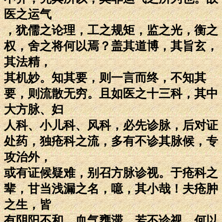
医之运气
，犹儒之论理，工之规矩，监之光，衡之
权，舍之将何以焉？盖其道博，其旨玄，
其法精，
其机妙。知其要，则一言而终，不知其
要，则流散无穷。且如医之十三科，其中
大方脉、妇
人科、小儿科、风科，必先诊脉，后对证
处药，独疮科之流，多有不诊其脉候，专
攻治外，
或有证候疑难，别召方脉诊视。于疮科之
辈，甘当浅漏之名，噫，其小哉！夫疮肿
之生，皆
有阴阳不和，血气壅滞，若不诊视，何以