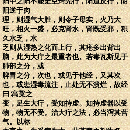
阳中之阳不能走空窍先行，阳道反行，阴
阳逆于肉
理，则湿气大胜，则令子母实，火乃大
旺，相火一盛，必克肾水，肾既受邪，积
久水乏，水
乏则从湿热之化而上行，其疮多出背出
脑，此为大疔之最重者也。若毒瓦斯见于
肺部之分，或
脾胃之分，次也，或见于他经，又其次
也，或患湿毒流注，止处无不溃烂，故经
曰∶高粱之
变，足生大疔，受如持虚。如持虚器以受
物，物无不受。治大疔之法，必当泻其营
气。以标