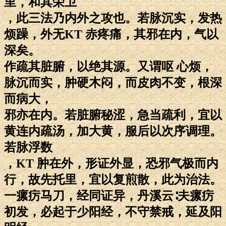
里，和其荣卫
，此三法乃内外之攻也。若脉沉实，发热
烦躁，外无KT 赤疼痛，其邪在内，气以
深矣。
作疏其脏腑，以绝其源。又谓呕 心烦，
脉沉而实，肿硬木闷，而皮肉不变，根深
而病大，
邪亦在内。若脏腑秘涩，急当疏利，宜以
黄连内疏汤，加大黄，服后以次序调理。
若脉浮数
，KT 肿在外，形证外显，恐邪气极而内
行，故先托里，宜以复煎散，此为治法。
一瘰疠马刀，经同证异，丹溪云∶夫瘰疠
初发，必起于少阳经，不守禁戒，延及阳