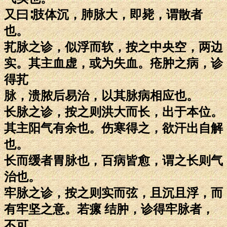
又曰∶肢体沉，肺脉大，即毙，谓散者
也。
芤脉之诊，似浮而软，按之中央空，两边
实。其主血虚，或为失血。疮肿之病，诊
得芤
脉，溃脓后易治，以其脉病相应也。
长脉之诊，按之则洪大而长，出于本位。
其主阳气有余也。伤寒得之，欲汗出自解
也。
长而缓者胃脉也，百病皆愈，谓之长则气
治也。
牢脉之诊，按之则实而弦，且沉且浮，而
有牢坚之意。若瘰 结肿，诊得牢脉者，
不可