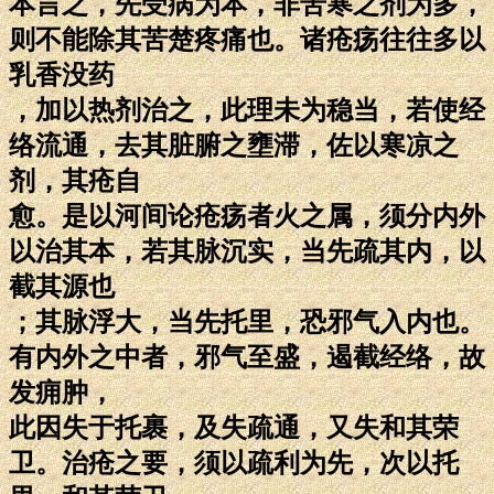
本言之，先受病为本，非苦寒之剂为多，
则不能除其苦楚疼痛也。诸疮疡往往多以
乳香没药
，加以热剂治之，此理未为稳当，若使经
络流通，去其脏腑之壅滞，佐以寒凉之
剂，其疮自
愈。是以河间论疮疡者火之属，须分内外
以治其本，若其脉沉实，当先疏其内，以
截其源也
；其脉浮大，当先托里，恐邪气入内也。
有内外之中者，邪气至盛，遏截经络，故
发痈肿，
此因失于托裹，及失疏通，又失和其荣
卫。治疮之要，须以疏利为先，次以托