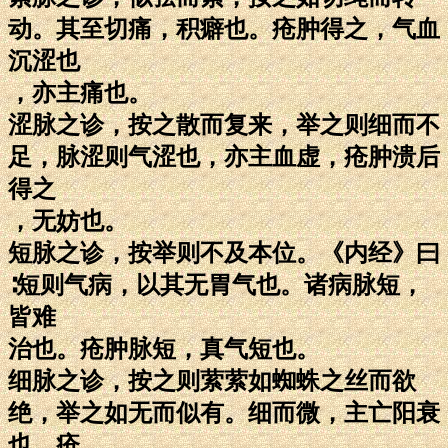
动。其至切痛，积癖也。疮肿得之，气血
沉涩也
，亦主痛也。
涩脉之诊，按之散而复来，举之则细而不
足，脉涩则气涩也，亦主血虚，疮肿溃后
得之
，无妨也。
短脉之诊，按举则不及本位。《内经》曰
∶短则气病，以其无胃气也。诸病脉短，
皆难
治也。疮肿脉短，真气短也。
细脉之诊，按之则萦萦如蜘蛛之丝而欲
绝，举之如无而似有。细而微，主亡阳衰
也。疮