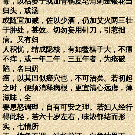
毒，以栝蒌子或加青橘皮皂角刺金银花当
归头，或汤
或随宜加减，佐以少酒，仍加艾火两三壮
于肿处，甚效。切勿妄用针刀，引惹拙
病。又有妇
人积忧，结成隐核，有如鳖棋子大，不痛
不痒，或一年二年，三五年者，为疮破
陷，名曰奶
癌，以其凹似癌穴也，不可治矣。若初起
之时，便须消释病根，更宜清心远虑，薄
滋味，全
要息怒调理，自有可安之理。若妇人经行
得此轻，若六十岁左右，味浓郁结而形
实，七情所