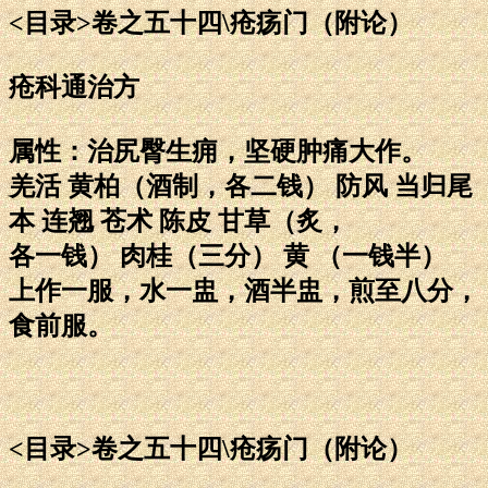
<目录>卷之五十四\疮疡门（附论）
疮科通治方
属性：治尻臀生痈，坚硬肿痛大作。
羌活 黄柏（酒制，各二钱） 防风 当归尾
本 连翘 苍术 陈皮 甘草（炙，
各一钱） 肉桂（三分） 黄 （一钱半）
上作一服，水一盅，酒半盅，煎至八分，
食前服。
<目录>卷之五十四\疮疡门（附论）