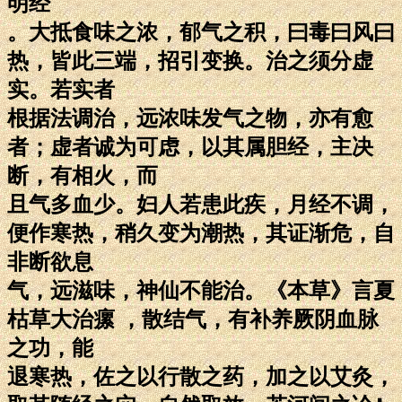
明经
。大抵食味之浓，郁气之积，曰毒曰风曰
热，皆此三端，招引变换。治之须分虚
实。若实者
根据法调治，远浓味发气之物，亦有愈
者；虚者诚为可虑，以其属胆经，主决
断，有相火，而
且气多血少。妇人若患此疾，月经不调，
便作寒热，稍久变为潮热，其证渐危，自
非断欲息
气，远滋味，神仙不能治。《本草》言夏
枯草大治瘰 ，散结气，有补养厥阴血脉
之功，能
退寒热，佐之以行散之药，加之以艾灸，