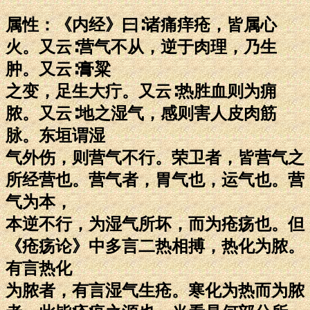
属性：《内经》曰∶诸痛痒疮，皆属心
火。又云∶营气不从，逆于肉理，乃生
肿。又云∶膏粱
之变，足生大疔。又云∶热胜血则为痈
脓。又云∶地之湿气，感则害人皮肉筋
脉。东垣谓湿
气外伤，则营气不行。荣卫者，皆营气之
所经营也。营气者，胃气也，运气也。营
气为本，
本逆不行，为湿气所坏，而为疮疡也。但
《疮疡论》中多言二热相搏，热化为脓。
有言热化
为脓者，有言湿气生疮。寒化为热而为脓