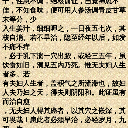
干，性急不调，结核前证，自觉神思不
佳，不知食味，便可用人参汤调青皮甘草
末等分，少
入生姜汁，细细呷之，一日夜五七次，其
核自消。若不早治，隐至经年以后，如发
不痛不痒
，必于乳下溃一穴出脓，或经三五年，虽
饮食如旧，洞见五内乃死。惟无夫妇人生
者多。若
有夫妇人生者，盖积气之所流滞也，故妇
人夫乃妇之天，得夫则阴阳和。此证虽有
而治自愈
，无夫妇人得其癌者，以其穴之嵌深，其
可畏哉！患此者必须早治，必经岁月，九