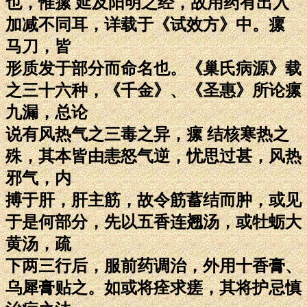
也，惟瘰 延及阳明之经，故用药有出入
加减不同耳，详载于《试效方》中。瘰
马刀，皆
形质发于部分而命名也。《巢氏病源》载
之三十六种，《千金》、《圣惠》所论瘰
九漏，总论
说有风热气之三毒之异，瘰 结核寒热之
殊，其本皆由恚怒气逆，忧思过甚，风热
邪气，内
搏于肝，肝主筋，故令筋蓄结而肿，或见
于是何部分，先以五香连翘汤，或牡蛎大
黄汤，疏
下两三行后，服前药调治，外用十香膏、
乌犀膏贴之。如或将痊求瘥，其将护忌慎