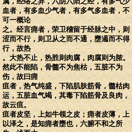
属，经络之异，六阴六阳之经，有多气少
血者，有多血少气者，有多气多血者，不
可一概论
之。经言痈者，荣卫稽留于经脉之中，则
涩而不行，则卫从之而不通，壅遏而不得
行，故热
。大热不止，热胜则肉腐，肉腐则为脓。
然此不能陷，骨髓不为焦枯，五脏不为
伤，故曰痈
疽者，热气纯盛，下陷肌肤筋骨，髓枯肉
运，五脏血气竭，其毒下陷筋骨及良肉，
故云疽。
疽者皮坚，上如牛领之皮；痈者皮薄，上
以泽之，是知痈者壅也，六腑不和之所