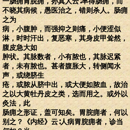
一肠痈胃脘痈，孙真人云∶率得肠痈，而
不晓其病候，愚医治之，错则杀人。肠痈
之为
病，小腹肿，而强抑之则痛，小便涩似
淋，时时汗出，复恶寒，其身皮甲耸然，
腹皮急大如
肿状。其脉数者，小有脓也，其脉迟紧
者，未有脓也。甚者腹胀大，转侧闻水
声，或绕脐生
疮，或脓从脐中出，或大便如脓血，故治
之以大黄牡丹皮之类，选而用之。或外以
灸法，此
肠痈之形证，盖可知矣。胃脘痈者，何以
别之？《内经》云∶人病胃脘痈者，诊当