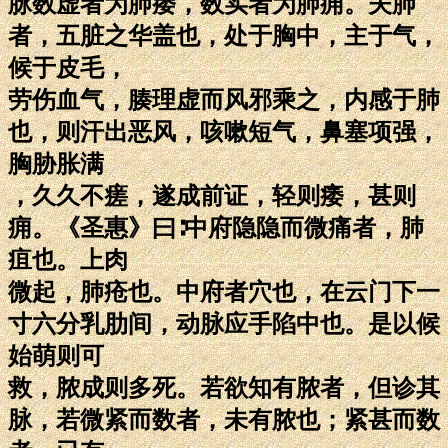
脉数虚者为肺痿，数实者为肺痈。夫肺
者，五脏之华盖也，处于胸中，主于气，
候于皮毛，
劳伤血气，腠理虚而风邪乘之，内感于肺
也，则汗出恶风，咳嗽短气，鼻塞项强，
胸胁胀满
，久久不瘥，遂成前证，轻则痿，甚则
痈。《圣惠》曰∶中府隐隐而微痛者，肺
疽也。上肉
微起，肺疮也。中府者穴也，在云门下一
寸六分乳肋间，动脉应手陷中也。是以候
始萌则可
救，脓成则多死。若欲知有脓者，但诊其
脉，若微紧而数者，未有脓也；紧甚而数