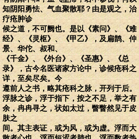
知阴阳勇怯、气血聚散耶？由是观之，治
疗疮肿诊
候之道，不可阙也。是以《素问》、《难
经》、《灵枢》、《甲乙》，及扁鹊、仲
景、华佗、叔和、
《千金》、《外台》、《圣惠》、《总
录》，古今名医诸家方论中，诊候疮科之
详，至矣尽矣。今
遵前人之书，略其疮科之脉，开列于后。
浮脉之诊，浮于指下，按之不足，举之有
余，冉冉寻之，状如太过，瞥瞥然见于皮
肤之
间。其主表证，或为风，或为虚。浮而大
散者心也，浮而短涩者肺也，浮而数者热