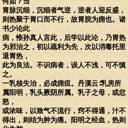
何如？当
胃脉沉细，沉细者气逆，逆者人迎反盛，
则热聚于胃口而不行，故胃脘为痈也。诸
书少论此
病，惟孙真人言此，后学以此论，乃胃热
为邪治之，初以疏利为先，次以消毒托里
退胃热，
此为良法。不识病者，误人不浅，可不慎
之。
一乳核失治，必成痈疽。丹溪云∶乳房所
属阳明，乳头厥阴所属。乳子之母，或忿
怒，
或浓味，以致气不流行，窍不得通，汁不
得出，则结为肿为痛。阳明之经血，热则