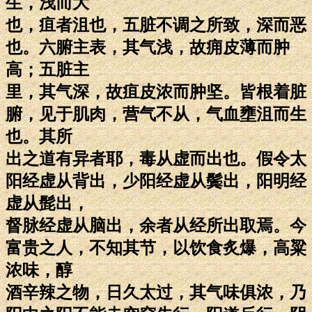
生，浅而大
也，疽者沮也，五脏不调之所致，深而恶
也。六腑主表，其气浅，故痈皮薄而肿
高；五脏主
里，其气深，故疽皮浓而肿坚。皆根着脏
腑，见于肌肉，营气不从，气血壅沮而生
也。其所
出之道有异者耶，毒从虚而出也。假令太
阳经虚从背出，少阳经虚从鬓出，阳明经
虚从髭出，
督脉经虚从脑出，余者从经所出取焉。今
富贵之人，不知其节，以饮食炙爆，高粱
浓味，醇
酒辛辣之物，日久太过，其气味俱浓，乃