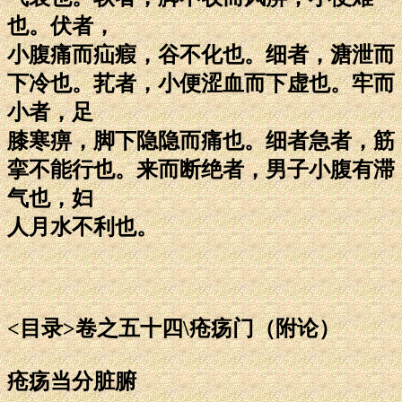
也。伏者，
小腹痛而疝瘕，谷不化也。细者，溏泄而
下冷也。芤者，小便涩血而下虚也。牢而
小者，足
膝寒痹，脚下隐隐而痛也。细者急者，筋
挛不能行也。来而断绝者，男子小腹有滞
气也，妇
人月水不利也。
<目录>卷之五十四\疮疡门（附论）
疮疡当分脏腑