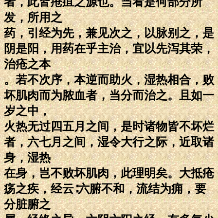
者，此皆疮疽之源也。当看是何部分所
发，所用之
药，引经为先，兼见次之，以脉别之，是
阴是阳，用药在乎主治，宜以先泻其荣，
治疮之本
。若不次序，本逆而助火，湿热相合，败
坏肌肉而为脓血者，当分而治之。且如一
岁之中，
火热无过四五月之间，是时诸物皆不坏烂
者，六七月之间，湿令大行之际，近取诸
身，湿热
在身，岂不败坏肌肉，此理明矣。大抵疮
疡之疾，经云∶六腑不和，流结为痈，要
分脏腑之