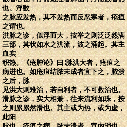
也。浮数
之脉应发热，其不发热而反恶寒者，疮疽
之谓也。
洪脉之诊，似浮而大，按举之则泛泛然满
三部，其状如水之洪流，波之涌起。其主
血实
积热。《疮肿论》曰∶脉洪大者，疮疽之
病进也。如疮疽结脓未成者宜下之，脓溃
之后，脉
见洪大则难治，若自利者，不可救治也。
滑脉之诊，实大相兼，往来流利如珠，按
之则累累然滑也。其主或为热，或为虚，
此阳
脉也。疮疽之病，脓未溃者，宜内消也，