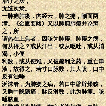
治疗之法，
无造次焉。
一肺痈肺痿，内经云，肺之痈，喘而两
满。《金匮要略》又以肺痈肺痿并论辩
之，所
谓热在上焦者，因咳为肺痿。肺痿之病，
何从得之？或从汗出，或从呕吐，或从消
渴，小便
利数，或从便难，又被疏利之药，重亡津
液，故得之。若寸口脉数，其人咳，口中
反有浊唾
涎沫者，为肺痿之病。若口中辟辟燥咳，
又胸中隐隐痛，脉反滑数，此为肺痈。咳
唾脓血，