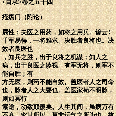
<目录>卷之五十四
疮疡门（附论）
属性：夫医之用药，如将之用兵。谚云∶
千军易得，一将难求。决胜者良将也。决
效者良医也
，知兵之胜，出于良将之机谋；知人之
病，出于良医之诊视。有军无将，则军不
能自胜；有
方无医，则药不能自效。盖医者人之司命
也，脉者人之大要也。盖医家苟不明脉，
则如冥行
索途，动致颠覆矣。人生其间，虽病万有
不齐，究其所以，莫非运气之所为也。故