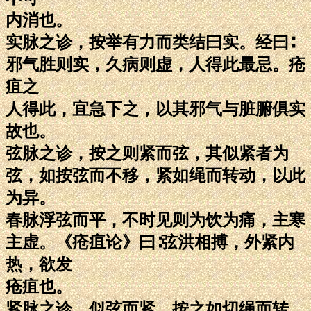
内消也。
实脉之诊，按举有力而类结曰实。经曰∶
邪气胜则实，久病则虚，人得此最忌。疮
疽之
人得此，宜急下之，以其邪气与脏腑俱实
故也。
弦脉之诊，按之则紧而弦，其似紧者为
弦，如按弦而不移，紧如绳而转动，以此
为异。
春脉浮弦而平，不时见则为饮为痛，主寒
主虚。《疮疽论》曰∶弦洪相搏，外紧内
热，欲发
疮疽也。
紧脉之诊，似弦而紧，按之如切绳而转