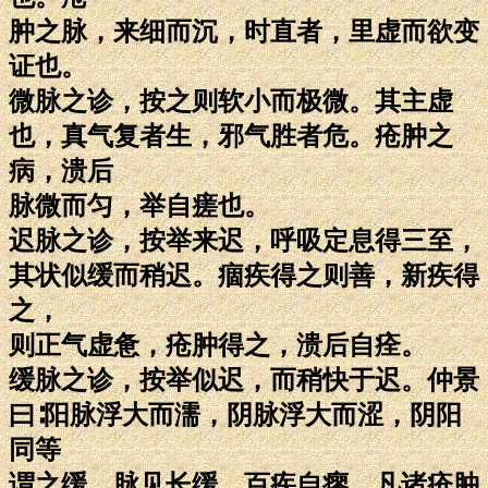
肿之脉，来细而沉，时直者，里虚而欲变
证也。
微脉之诊，按之则软小而极微。其主虚
也，真气复者生，邪气胜者危。疮肿之
病，溃后
脉微而匀，举自瘥也。
迟脉之诊，按举来迟，呼吸定息得三至，
其状似缓而稍迟。痼疾得之则善，新疾得
之，
则正气虚惫，疮肿得之，溃后自痊。
缓脉之诊，按举似迟，而稍快于迟。仲景
曰∶阳脉浮大而濡，阴脉浮大而涩，阴阳
同等
谓之缓。脉见长缓，百疾自瘳。凡诸疮肿