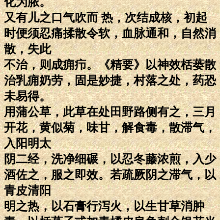
化为脓。
又有儿之口气吹而 热，次结成核，初起
时便须忍痛揉散令软，血脉通和，自然消
散，失此
不治，则成痈疖。《精要》以神效栝蒌散
治乳痈奶劳，固是妙捷，村落之处，药恐
未易得。
用蒲公草，此草在处田野路侧有之，三月
开花，黄似菊，味甘，解食毒，散滞气，
入阳明太
阴二经，洗净细碾，以忍冬藤浓煎，入少
酒佐之，服之即效。若疏厥阴之滞气，以
青皮清阳
明之热，以石膏行泻火，以生甘草消肿