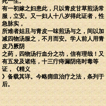
死一生。
有一初嫁之妇患此，只以青皮甘草煎汤常
服，立安。又一妇人十八岁得此证者，性
急脉实，
所难者姑且与青皮一味煎汤与之，间以加
减四物汤服之，不月而安。学人前人用青
皮乃厥阴
之药，四物汤行血分之功，信有理哉！又
有五发及诸疮，十三疔痔漏阴疮时毒等
证，《精义
》备载其详。今略痈疽治疗之法，条列于
后。