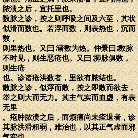
脓溃之后，宜托里也。
数脉之诊，按之则呼吸之间及六至，其状
似滑而数也。若浮而数，则表热也，沉而
数，
则里热也。又曰∶诸数为热。仲景曰∶数脉
不时见，则生恶疮也。又曰∶肺脉俱数，
则生疮
也。诊诸疮洪数者，里欲有脓结也。
散脉之诊，似浮而散，按之即散而欲去，
举之则大而无力。其主气实而血虚，有表
无里
。疮肿脓溃之后，而烦痛尚未痊退者，诊
其脉洪滑粗弱，难治也，以其正气虚而邪
气实也。