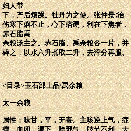
妇人带
下，产后烦躁。牡丹为之使。张仲景∶治
伤寒下痢不止，心下痞硬，利在下焦者，
赤石脂禹
余粮汤主之。赤石脂、禹余粮各一片，并
碎之，以水六升煮取二升，去滓分再服。
<目录>玉石部上品\禹余粮
太一余粮
属性：味甘，平，无毒。主咳逆上气，症
瘕，血闭，漏下，除邪气，肢节不利，大