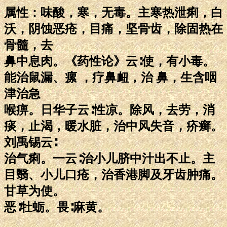
属性：味酸，寒，无毒。主寒热泄痢，白
沃，阴蚀恶疮，目痛，坚骨齿，除固热在
骨髓，去
鼻中息肉。《药性论》云∶使，有小毒。
能治鼠漏、瘰 ，疗鼻衄，治 鼻，生含咽
津治急
喉痹。日华子云∶性凉。除风，去劳，消
痰，止渴，暖水脏，治中风失音，疥癣。
刘禹锡云∶
治气痢。一云∶治小儿脐中汁出不止。主
目翳、小儿口疮，治香港脚及牙齿肿痛。
甘草为使。
恶∶牡蛎。畏∶麻黄。