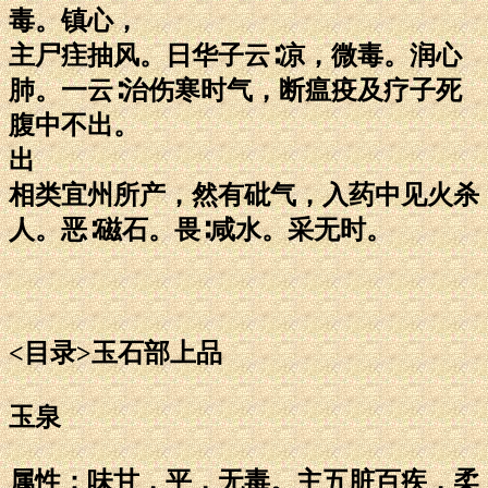
毒。镇心，
主尸疰抽风。日华子云∶凉，微毒。润心
肺。一云∶治伤寒时气，断瘟疫及疗子死
腹中不出。
出
相类宜州所产，然有砒气，入药中见火杀
人。恶∶磁石。畏∶咸水。采无时。
<目录>玉石部上品
玉泉
属性：味甘，平，无毒。主五脏百疾，柔