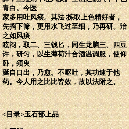
青白。今医
家多用吐风痰。其法∶拣取上色精好者，
先捣下筛，更用水飞过至细，乃再研。治
之如风痰
眩闷，取二、三钱匕，同生龙脑三、四豆
许，研匀，以生薄荷汁合酒温调服，使仰
卧，须臾
涎自口出，乃愈。不呕吐，其功速于他
药。今人用之比比皆效，故以法附之。
<目录>玉石部上品