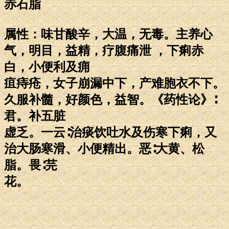
赤石脂
属性：味甘酸辛，大温，无毒。主养心
气，明目，益精，疗腹痛泄 ，下痢赤
白，小便利及痈
疽痔疮，女子崩漏中下，产难胞衣不下。
久服补髓，好颜色，益智。《药性论》∶
君。补五脏
虚乏。一云∶治痰饮吐水及伤寒下痢，又
治大肠寒滑、小便精出。恶∶大黄、松
脂。畏∶芫
花。