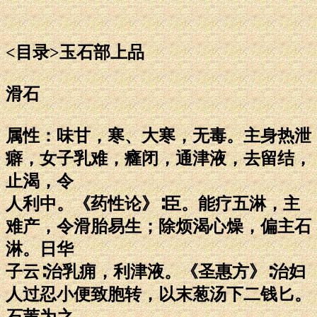
<目录>玉石部上品
滑石
属性：味甘，寒、大寒，无毒。主身热泄
癖，女子乳难，癃闭，通津液，去留结，
止渴，令
人利中。《药性论》∶臣。能疗五淋，主
难产，令滑胎易生；除烦渴心燥，偏主石
淋。日华
子云∶治乳痈，利津液。《圣惠方》∶治妇
人过忍小便致胞转，以末葱汤下二钱匕。
石苇为之