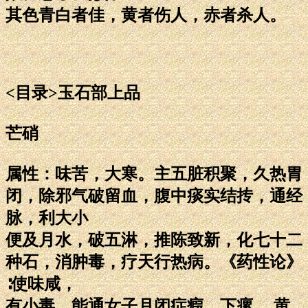
其色青白者佳，黄者伤人，赤者杀人。
<目录>玉石部上品
芒硝
属性：味苦，大寒。主五脏积聚，久热胃
闭，除邪气破留血，腹中痰实结抟，通经
脉，利大小
便及月水，破五淋，推陈致新，化七十二
种石，消肿毒，疗天行热病。《药性论》
∶使味咸，
有小毒。能通女子月闭症瘕，下瘰 ，黄