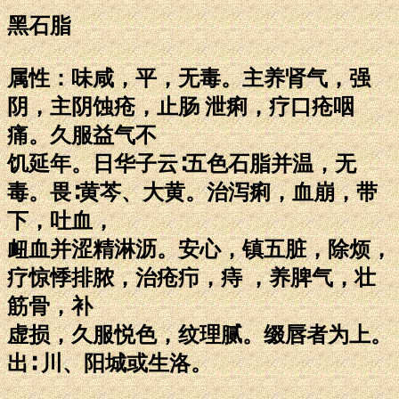
黑石脂
属性：味咸，平，无毒。主养肾气，强
阴，主阴蚀疮，止肠 泄痢，疗口疮咽
痛。久服益气不
饥延年。日华子云∶五色石脂并温，无
毒。畏∶黄芩、大黄。治泻痢，血崩，带
下，吐血，
衄血并涩精淋沥。安心，镇五脏，除烦，
疗惊悸排脓，治疮疖，痔 ，养脾气，壮
筋骨，补
虚损，久服悦色，纹理腻。缀唇者为上。
出∶ 川、阳城或生洛。