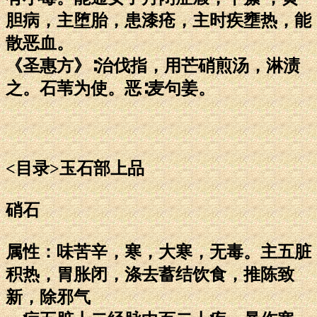
胆病，主堕胎，患漆疮，主时疾壅热，能
散恶血。
《圣惠方》∶治伐指，用芒硝煎汤，淋渍
之。石苇为使。恶∶麦句姜。
<目录>玉石部上品
硝石
属性：味苦辛，寒，大寒，无毒。主五脏
积热，胃胀闭，涤去蓄结饮食，推陈致
新，除邪气