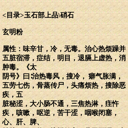
<目录>玉石部上品\硝石
玄明粉
属性：味辛甘，冷，无毒。治心热烦躁并
五脏宿滞，症结，明目，退膈上虚热，消
肿毒。《太
阴号》曰∶治热毒风，搜冷， 癖气胀满，
五劳七伤，骨蒸传尸，头痛烦热，搜除恶
疾，五
脏秘涩，大小肠不通，三焦热淋，疰忤
疾，咳嗽，呕逆，苦干涩，咽喉闭塞，
心、肝、脾、