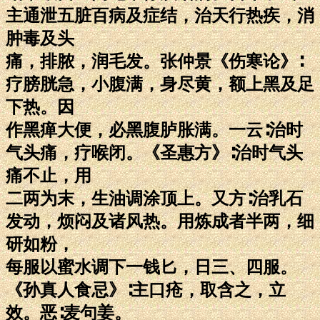
主通泄五脏百病及症结，治天行热疾，消
肿毒及头
痛，排脓，润毛发。张仲景《伤寒论》∶
疗膀胱急，小腹满，身尽黄，额上黑及足
下热。因
作黑瘅大便，必黑腹胪胀满。一云∶治时
气头痛，疗喉闭。《圣惠方》∶治时气头
痛不止，用
二两为末，生油调涂顶上。又方∶治乳石
发动，烦闷及诸风热。用炼成者半两，细
研如粉，
每服以蜜水调下一钱匕，日三、四服。
《孙真人食忌》∶主口疮，取含之，立
效。恶∶麦句姜。