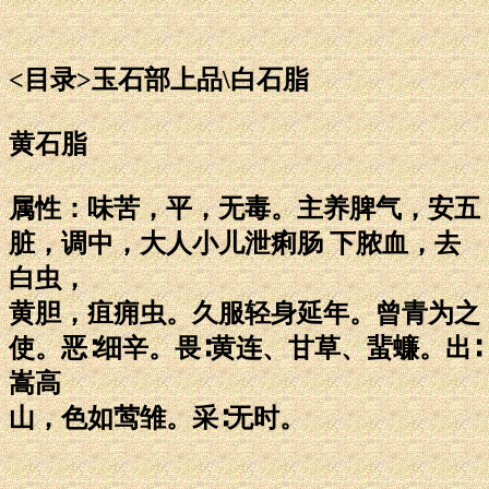
<目录>玉石部上品\白石脂
黄石脂
属性：味苦，平，无毒。主养脾气，安五
脏，调中，大人小儿泄痢肠 下脓血，去
白虫，
黄胆，疽痈虫。久服轻身延年。曾青为之
使。恶∶细辛。畏∶黄连、甘草、蜚蠊。出∶
嵩高
山，色如莺雏。采∶无时。