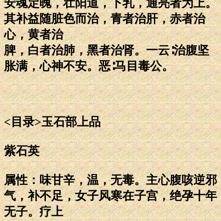
安魂定魄，壮阳道，下乳，通亮者为上。
其补益随脏色而治，青者治肝，赤者治
心，黄者治
脾，白者治肺，黑者治肾。一云∶治腹坚
胀满，心神不安。恶∶马目毒公。
<目录>玉石部上品
紫石英
属性：味甘辛，温，无毒。主心腹咳逆邪
气，补不足，女子风寒在子宫，绝孕十年
无子。疗上