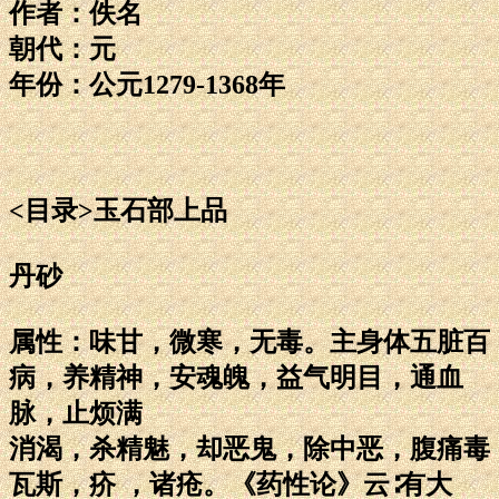
作者：佚名
朝代：元
年份：公元1279-1368年
<目录>玉石部上品
丹砂
属性：味甘，微寒，无毒。主身体五脏百
病，养精神，安魂魄，益气明目，通血
脉，止烦满
消渴，杀精魅，却恶鬼，除中恶，腹痛毒
瓦斯，疥 ，诸疮。《药性论》云∶有大