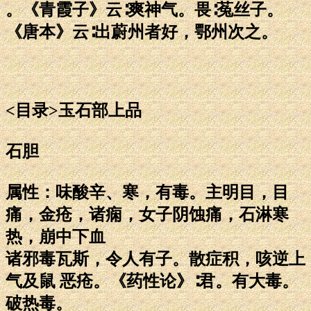
。《青霞子》云∶爽神气。畏∶菟丝子。
《唐本》云∶出蔚州者好，鄂州次之。
<目录>玉石部上品
石胆
属性：味酸辛、寒，有毒。主明目，目
痛，金疮，诸痫，女子阴蚀痛，石淋寒
热，崩中下血
诸邪毒瓦斯，令人有子。散症积，咳逆上
气及鼠 恶疮。《药性论》∶君。有大毒。
破热毒。