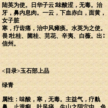
陆英为使。日华子云∶味酸涩，无毒。治
牙，鼻内息肉。一云，下血赤白，面黄，
女子脏
寒，疗齿痛，治中风瘫痪。水英为之使。
畏∶牡桂、菌桂、芫花、辛夷、白薇。出∶
信州。
<目录>玉石部上品
绿青
属性：味酸，寒，无毒。主益气，疗鼽
鼻，止泄痢，吐风痰。生山之阴穴中，色