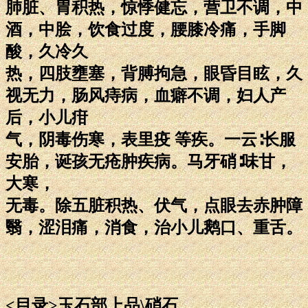
肺脏、胃积热，惊悸健忘，营卫不调，中
酒，中脍，饮食过度，腰膝冷痛，手脚
酸，久冷久
热，四肢壅塞，背膊拘急，眼昏目眩，久
视无力，肠风痔病，血癖不调，妇人产
后，小儿疳
气，阴毒伤寒，表里疫 等疾。一云∶长服
安胎，诞孩无疮肿疾病。马牙硝∶味甘，
大寒，
无毒。除五脏积热、伏气，点眼去赤肿障
翳，涩泪痛，消食，治小儿鹅口、重舌。
<目录>玉石部上品\硝石