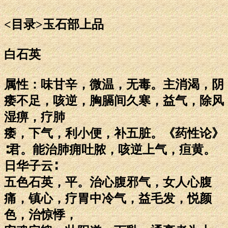
<目录>玉石部上品
白石英
属性：味甘辛，微温，无毒。主消渴，阴
痿不足，咳逆，胸膈间久寒，益气，除风
湿痹，疗肺
痿，下气，利小便，补五脏。《药性论》
∶君。能治肺痈吐脓，咳逆上气，疸黄。
日华子云∶
五色石英，平。治心腹邪气，女人心腹
痛，镇心，疗胃中冷气，益毛发，悦颜
色，治惊悸，