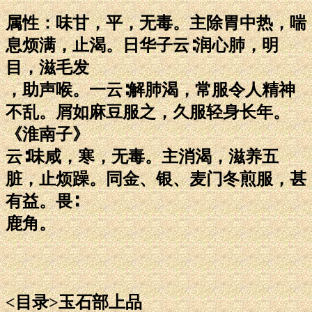
属性：味甘，平，无毒。主除胃中热，喘
息烦满，止渴。日华子云∶润心肺，明
目，滋毛发
，助声喉。一云∶解肺渴，常服令人精神
不乱。屑如麻豆服之，久服轻身长年。
《淮南子》
云∶味咸，寒，无毒。主消渴，滋养五
脏，止烦躁。同金、银、麦门冬煎服，甚
有益。畏∶
鹿角。
<目录>玉石部上品