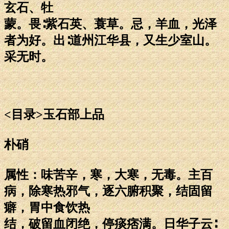
玄石、牡
蒙。畏∶紫石英、蓑草。忌，羊血，光泽
者为好。出∶道州江华县，又生少室山。
采无时。
<目录>玉石部上品
朴硝
属性：味苦辛，寒，大寒，无毒。主百
病，除寒热邪气，逐六腑积聚，结固留
癖，胃中食饮热
结，破留血闭绝，停痰痞满。日华子云∶