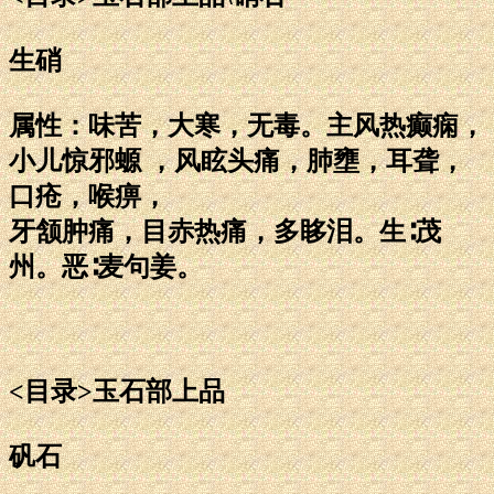
生硝
属性：味苦，大寒，无毒。主风热癫痫，
小儿惊邪螈 ，风眩头痛，肺壅，耳聋，
口疮，喉痹，
牙颔肿痛，目赤热痛，多眵泪。生∶茂
州。恶∶麦句姜。
<目录>玉石部上品
矾石