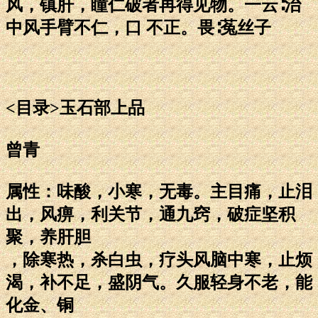
风，镇肝，瞳仁破者再得见物。一云∶治
中风手臂不仁，口 不正。畏∶菟丝子
<目录>玉石部上品
曾青
属性：味酸，小寒，无毒。主目痛，止泪
出，风痹，利关节，通九窍，破症坚积
聚，养肝胆
，除寒热，杀白虫，疗头风脑中寒，止烦
渴，补不足，盛阴气。久服轻身不老，能
化金、铜