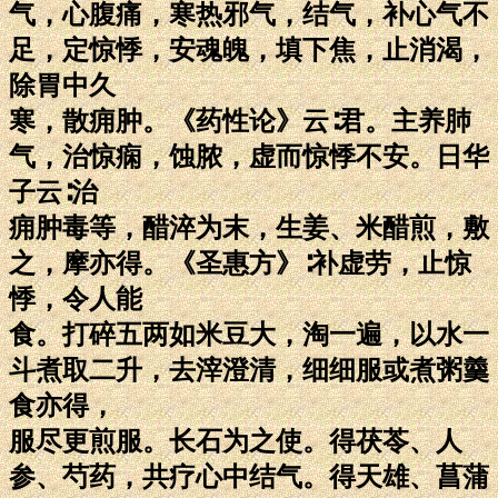
气，心腹痛，寒热邪气，结气，补心气不
足，定惊悸，安魂魄，填下焦，止消渴，
除胃中久
寒，散痈肿。《药性论》云∶君。主养肺
气，治惊痫，蚀脓，虚而惊悸不安。日华
子云∶治
痈肿毒等，醋淬为末，生姜、米醋煎，敷
之，摩亦得。《圣惠方》∶补虚劳，止惊
悸，令人能
食。打碎五两如米豆大，淘一遍，以水一
斗煮取二升，去滓澄清，细细服或煮粥羹
食亦得，
服尽更煎服。长石为之使。得茯苓、人
参、芍药，共疗心中结气。得天雄、菖蒲