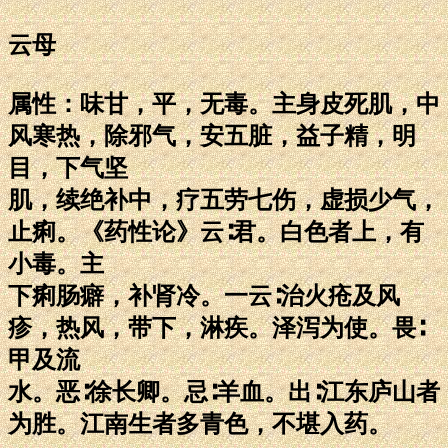
云母
属性：味甘，平，无毒。主身皮死肌，中
风寒热，除邪气，安五脏，益子精，明
目，下气坚
肌，续绝补中，疗五劳七伤，虚损少气，
止痢。《药性论》云∶君。白色者上，有
小毒。主
下痢肠癖，补肾冷。一云∶治火疮及风
疹，热风，带下，淋疾。泽泻为使。畏∶
甲及流
水。恶∶徐长卿。忌∶羊血。出∶江东庐山者
为胜。江南生者多青色，不堪入药。