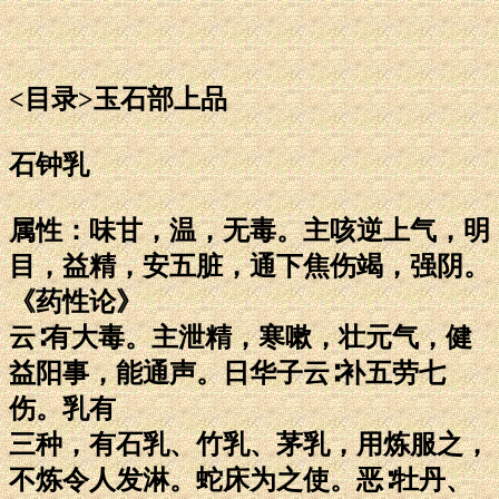
<目录>玉石部上品
石钟乳
属性：味甘，温，无毒。主咳逆上气，明
目，益精，安五脏，通下焦伤竭，强阴。
《药性论》
云∶有大毒。主泄精，寒嗽，壮元气，健
益阳事，能通声。日华子云∶补五劳七
伤。乳有
三种，有石乳、竹乳、茅乳，用炼服之，
不炼令人发淋。蛇床为之使。恶∶牡丹、