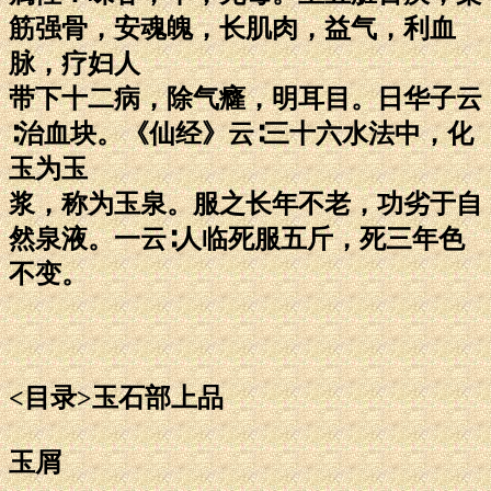
筋强骨，安魂魄，长肌肉，益气，利血
脉，疗妇人
带下十二病，除气癃，明耳目。日华子云
∶治血块。《仙经》云∶三十六水法中，化
玉为玉
浆，称为玉泉。服之长年不老，功劣于自
然泉液。一云∶人临死服五斤，死三年色
不变。
<目录>玉石部上品
玉屑