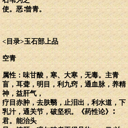
使。恶∶曾青。
<目录>玉石部上品
空青
属性：味甘酸，寒、大寒，无毒。主青
盲，耳聋，明目，利九窍，通血脉，养精
神，益肝气，
疗目赤肿，去肤翳，止泪出，利水道，下
乳汁，通关节，破坚积。《药性论》∶
君。能治头