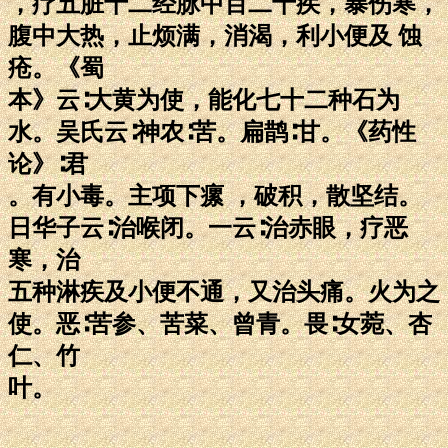
，疗五脏十二经脉中百二十疾，暴伤寒，
腹中大热，止烦满，消渴，利小便及 蚀
疮。《蜀
本》云∶大黄为使，能化七十二种石为
水。吴氏云∶神农∶苦。扁鹊∶甘。《药性
论》∶君
。有小毒。主项下瘰 ，破积，散坚结。
日华子云∶治喉闭。一云∶治赤眼，疗恶
寒，治
五种淋疾及小便不通，又治头痛。火为之
使。恶∶苦参、苦菜、曾青。畏∶女菀、杏
仁、竹
叶。