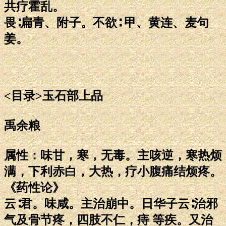
共疗霍乱。
畏∶扁青、附子。不欲∶ 甲、黄连、麦句
姜。
<目录>玉石部上品
禹余粮
属性：味甘，寒，无毒。主咳逆，寒热烦
满，下利赤白，大热，疗小腹痛结烦疼。
《药性论》
云∶君。味咸。主治崩中。日华子云∶治邪
气及骨节疼，四肢不仁，痔 等疾。又治