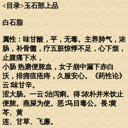
<目录>玉石部上品
白石脂
属性：味甘酸，平，无毒。主养肺气，浓
肠，补骨髓，疗五脏惊悸不足，心下烦，
止腹痛下水，
小肠 热溏便脓血，女子崩中漏下赤白
沃，排痈疽疮痔，久服安心。《药性论》
云∶味甘辛。
涩大肠。一云∶治泻痢。得∶浓朴并米饮止
便脓。燕屎为使。恶∶马目毒公。畏∶黄
芩、黄
连、甘草、飞廉。