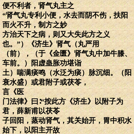
便不利者，肾气丸主之
“肾气丸专利小便，水去而阴不伤，扶阳
而火不升，制方之妙
方治天下之病，则又大失此方之义
也。”）《济生》肾气（丸严用
（前），（于《金匮》肾气丸中加牛膝、
车前。）阳虚蛊胀功堪诣
土）喘满痰鸣（水泛为痰）脉沉细。（阳
衰水盛）或君附子或茯苓，
言《医
门法律》曰∶“按此方《济生》以附子为
君，薛新甫以茯苓
子回阳，蒸动肾气，其关始开，胃中积水
始下，以阳主开故