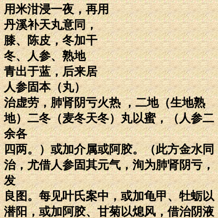
用米泔浸一夜，再用
丹溪补天丸意同，
膝、陈皮，冬加干
冬、人参、熟地
青出于蓝，后来居
人参固本（丸）
治虚劳，肺肾阴亏火热 ，二地（生地熟
地）二冬（麦冬天冬）丸以蜜，（人参二
余各
四两。）或加介属或阿胶。（此方金水同
治，尤借人参固其元气，洵为肺肾阴亏，
发
良图。每见叶氏案中，或加龟甲、牡蛎以
潜阳，或加阿胶、甘菊以熄风，借治阴液