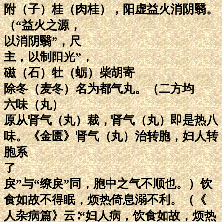
附（子）桂（肉桂），阳虚益火消阴翳。
（“益火之源，
以消阴翳”，尺
主，以制阳光”，
磁（石）牡（蛎）柴胡寄
除冬（麦冬）名为都气丸。（二方均
六味（丸）
原从肾气（丸）裁，肾气（丸）即是热八
味。《金匮》肾气（丸）治转胞，妇人转
胞系
了
戾”与“缭戾”同，胞中之气不顺也。）饮
食如故不得眠，烦热倚息溺不利。（《
人杂病篇》云∶“妇人病，饮食如故，烦热