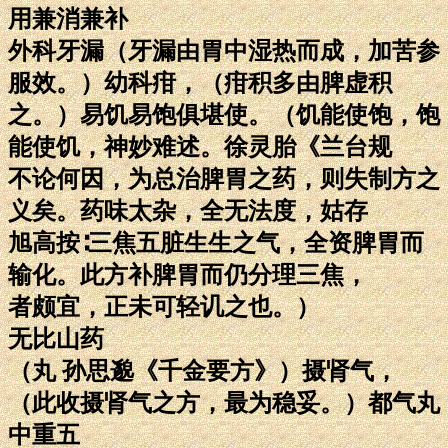
用兼消兼补
外科牙漏（牙漏由胃中湿热而成，加苦参
服效。）幼科疳，（疳积多由脾虚积
之。）易饥易饱俱堪使。（饥能使饱，饱
能使饥，神妙难述。徐灵胎《兰台规
不论何因，为总治脾胃之药，则失制方之
义矣。药味太杂，全无法度，姑存
旭高按∶三焦五脏生生之气，全资脾胃而
输化。此方补脾胃而仍分理三焦，
者颇宜，正未可轻讥之也。）
无比山药
（丸 孙思邈《千金要方》）摄肾气，
（此收摄肾气之方，最为稳妥。）都气丸
中重五