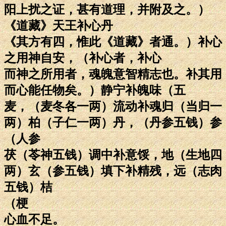
阳上扰之证，甚有道理，并附及之。）
《道藏》天王补心丹
《其方有四，惟此《道藏》者通。）补心
之用神自安，（补心者，补心
而神之所用者，魂魄意智精志也。补其用
而心能任物矣。）静宁补魄味（五
麦，（麦冬各一两）流动补魂归（当归一
两）柏（子仁一两）丹，（丹参五钱）参
（人参
茯（苓神五钱）调中补意馁，地（生地四
两）玄（参五钱）填下补精残，远（志肉
五钱）桔
（梗
心血不足。