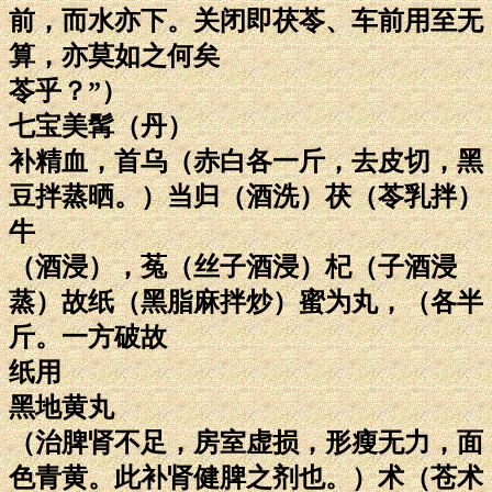
前，而水亦下。关闭即茯苓、车前用至无
算，亦莫如之何矣
苓乎？”）
七宝美髯（丹）
补精血，首乌（赤白各一斤，去皮切，黑
豆拌蒸晒。）当归（酒洗）茯（苓乳拌）
牛
（酒浸），菟（丝子酒浸）杞（子酒浸
蒸）故纸（黑脂麻拌炒）蜜为丸，（各半
斤。一方破故
纸用
黑地黄丸
（治脾肾不足，房室虚损，形瘦无力，面
色青黄。此补肾健脾之剂也。）术（苍术