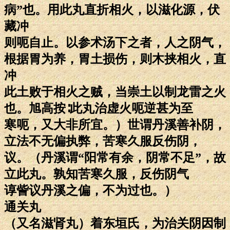
病”也。用此丸直折相火，以滋化源，伏
藏冲
则呃自止。以参术汤下之者，人之阴气，
根据胃为养，胃土损伤，则木挟相火，直
冲
此土败于相火之贼，当崇土以制龙雷之火
也。旭高按∶此丸治虚火呃逆甚为至
寒呃，又大非所宜。）世谓丹溪善补阴，
立法不无偏执弊，苦寒久服反伤阴，
议。（丹溪谓“阳常有余，阴常不足”，故
立此丸。孰知苦寒久服，反伤阴气
谆訾议丹溪之偏，不为过也。）
通关丸
（又名滋肾丸）着东垣氏，为治关阴因制