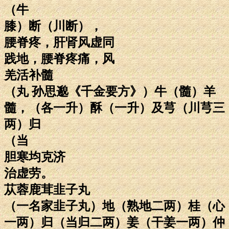
（牛
膝）断（川断），
腰脊疼，肝肾风虚同
践地，腰脊疼痛，风
羌活补髓
（丸 孙思邈《千金要方》）牛（髓）羊
髓，（各一升）酥（一升）及芎（川芎三
两）归
（当
胆寒均克济
治虚劳。
苁蓉鹿茸韭子丸
（一名家韭子丸）地（熟地二两）桂（心
一两）归（当归二两）姜（干姜一两）仲