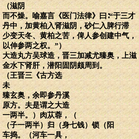
（滋阴
而不燥。喻嘉言《医门法律》曰∶“于三才
丹中，加黄柏入肾滋阴，砂仁入脾行滞
少变天冬、黄柏之苦，俾人参创建中气，
以伸参两之权。”）
大造丸方吴球造，晋三加减尤臻奥，上滋
金水下肾肝，潜阳固阴颇周到。
（王晋三《古方选
未
臻玄奥，余即参丹溪
原方。夫是谓之大造
一两半。）肉苁蓉，（
（子一两半）归（身七钱）锁（阳
车捣。（河车一具，