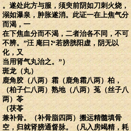
。遂处此方与服，须臾前阴如刀刺火烧，
溺如瀑泉，肿胀遂消。此证一在上焦气分
而渴，一
在下焦血分而不渴，二者治各不同，不可
不辨。”汪 庵曰∶“若膀胱阳虚，阴无以
化，又
当用肾气丸治之。”）
斑龙（丸）
鹿角胶（八两）霜（鹿角霜八两）柏，
（柏子仁八两）熟地（八两）菟（丝子八
两）苓
（茯苓
兼补骨。（补骨脂四两）搬运精髓填骨
空，归就肾膀通督脉。（凡入房竭精，耗