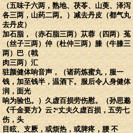
（五味子六两，熟地、茯苓、山萸、泽泻
各三两，山药二两。）减去丹皮（都气丸
去丹皮）
加石脂，（赤石脂三两）苁蓉（四两）菟
（丝子三两）仲（杜仲三两）膝（牛膝三
两）巴（戟
肉三两）汇
驻颜健体响音声，（诸药炼蜜丸，服一
钱，加至钱半，温酒下。服后令人身健体
润，面光
响为验也。）久虚百损劳伤慰。（孙思邈
《千金要方》云∶“丈夫久虚百损，五劳七
伤，头
目眩、支厥，或烦热，或脾疼，腰 不