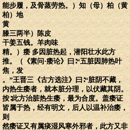
能步履，及骨蒸劳热。）知（母）柏（黄
柏）地
黄
膝三两半）陈皮
干姜五钱。羊肉味
精。）痿 多因脏热起，潜阳壮水此方
推。（《素问·痿论》曰∶“五脏因肺热叶
焦，发
。”王晋三《古方选注》曰∶“脏阴不藏，
内热生痿者，就本脏分理，以伏藏其阴。
按∶此方治脏热生痿，最为合度。盖痿证
皆属于热，经有明文，后人以温补治痿，
则
然痿证又有属痰湿风寒外邪者，此方又非