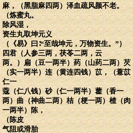
麻，（黑脂麻四两）泽血疏风颜不老。
（炼蜜丸。
除风湿，
资生丸取坤元义
（《易》曰∶“至哉坤元，万物资生。”）
四君（人参三两，茯苓二两，云
两。）扁（豆一两半）药（山药二两）芡
（实一两半）连（黄连四钱）苡，（薏苡
仁一
蔻（仁八钱）砂（仁一两半）藿（香一
两）曲（神曲二两）桔（梗一两）楂（肉
一两半）陈，
（陈皮
气阻或滑胎