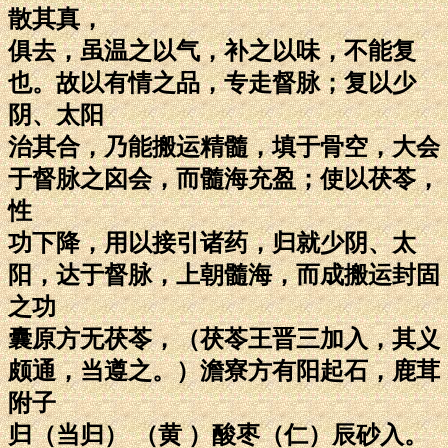
散其真，
俱去，虽温之以气，补之以味，不能复
也。故以有情之品，专走督脉；复以少
阴、太阳
治其合，乃能搬运精髓，填于骨空，大会
于督脉之囟会，而髓海充盈；使以茯苓，
性
功下降，用以接引诸药，归就少阴、太
阳，达于督脉，上朝髓海，而成搬运封固
之功
囊原方无茯苓，（茯苓王晋三加入，其义
颇通，当遵之。）澹寮方有阳起石，鹿茸
附子
归（当归） （黄 ）酸枣（仁）辰砂入。