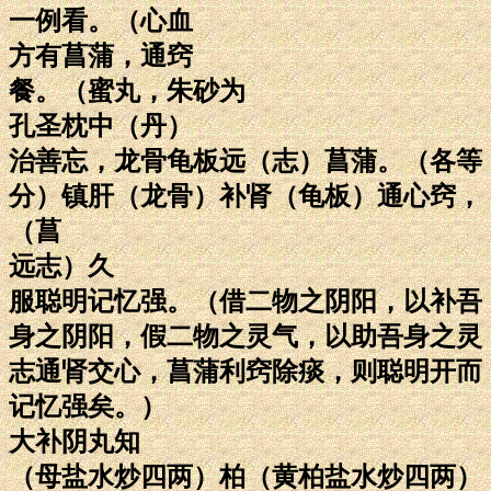
一例看。（心血
方有菖蒲，通窍
餐。（蜜丸，朱砂为
孔圣枕中（丹）
治善忘，龙骨龟板远（志）菖蒲。（各等
分）镇肝（龙骨）补肾（龟板）通心窍，
（菖
远志）久
服聪明记忆强。（借二物之阴阳，以补吾
身之阴阳，假二物之灵气，以助吾身之灵
志通肾交心，菖蒲利窍除痰，则聪明开而
记忆强矣。）
大补阴丸知
（母盐水炒四两）柏（黄柏盐水炒四两）