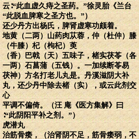
云∶“此血虚久痔之圣药。”徐灵胎《兰台
“此脱血脾寒之圣方也。”）
还少丹方出杨氏，脾肾虚寒功颇着。
地黄（二两）山药肉苁蓉，仲（杜仲）膝
（牛膝）杞（枸杞）萸
（香）巴戟（天）五味子，楮实茯苓（各
一两）石菖蒲（五钱）。一加续断苓易
茯神）方名打老儿丸是。丹溪滋阴大补
丸，还少丹中除去楮（实），或云此剂交
心
平调不偏倚。（汪 庵《医方集解》曰
∶“此阴阳平补之剂。”）
虎潜丸
治筋骨痿，（治肾阴不足，筋骨痿弱，不