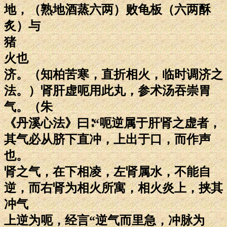
地，（熟地酒蒸六两）败龟板（六两酥
炙）与
猪
火也
济。（知柏苦寒，直折相火，临时调济之
法。）肾肝虚呃用此丸，参术汤吞崇胃
气。（朱
《丹溪心法》曰∶“呃逆属于肝肾之虚者，
其气必从脐下直冲，上出于口，而作声
也。
肾之气，在下相凌，左肾属水，不能自
逆，而右肾为相火所寓，相火炎上，挟其
冲气
上逆为呃，经言“逆气而里急，冲脉为