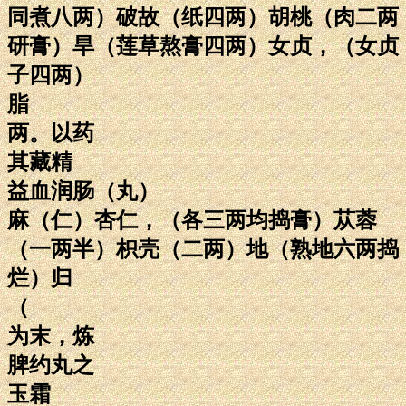
同煮八两）破故（纸四两）胡桃（肉二两
研膏）旱（莲草熬膏四两）女贞，（女贞
子四两）
脂
两。以药
其藏精
益血润肠（丸）
麻（仁）杏仁，（各三两均捣膏）苁蓉
（一两半）枳壳（二两）地（熟地六两捣
烂）归
（
为末，炼
脾约丸之
玉霜