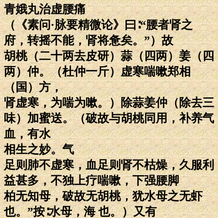
青娥丸治虚腰痛
（《素问·脉要精微论》曰∶“腰者肾之
府，转摇不能，肾将惫矣。”）故
胡桃（二十两去皮研）蒜（四两）姜（四
两）仲。（杜仲一斤）虚寒喘嗽郑相
（国）方，
肾虚寒，为喘为嗽。）除蒜姜仲（除去三
味）加蜜送。（破故与胡桃同用，补养气
血，有水
相生之妙。气
足则肺不虚寒，血足则肾不枯燥，久服利
益甚多，不独上疗喘嗽，下强腰脚
柏无知母，破故无胡桃，犹水母之无虾
也。”按∶水母，海 也。）又有