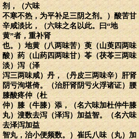
剂，（六味
不寒不热，为平补足三阴之剂。）酸苦甘
辛咸淡比，（六味之名以此。曰“地
黄”者，重补肾
也。）地黄（八两味苦）萸（山萸四两味
酸）药（山药四两味甘）苓（茯苓三两味
淡）泻（泽
泻三两味咸）丹，（丹皮三两味辛）肝肾
阴亏洵堪倚。（治肝肾阴亏火浮诸证）腰
膝酸疼仲（杜
仲）膝（牛膝）添，（名六味加杜仲牛膝
丸）溲数去泻（泽泻）加益智。（名六味
去泽泻加益
智丸，治小便频数。）崔氏八味（丸）加