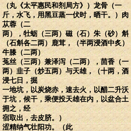
（丸《太平惠民和剂局方》）龙骨（一
斤，水飞，用黑豆蒸一伏时，晒干。）肉
苁蓉（二
两），牡蛎（三两）磁（石）朱（砂）斛
（石斛各二两）鹿茸，（半两浸酒中炙）
牛膝（二两）
菟丝（三两）兼泽泻（二两），茴香（一
两）韭子（炒五两）与天雄，（十两，酒
浸七日，掘
一地坑，以炭烧赤，速去火，以醋二升沃
于坑，候干，乘便投天雄在内，以盆合土
拥之，经
宿取出，去皮脐。）
涩精纳气壮阳功。（此