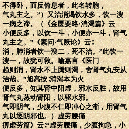
不得卧，而反倚息者，此名转胞，
气丸主之。”）又治消渴饮水多，饮一溲
一病之谛。（《金匮要略·消渴篇》云
小便反多，以饮一斗，小便亦一斗，肾气
丸主之。”《素问·气厥论》云∶
消，肺消者饮一溲二，死不治。”此饮一
溲一，故犹可救。喻嘉言《医门
趋则消，肾水不上腾则渴，舍肾气丸安从
治哉。”旭高按∶消渴本为火
便反多，知其肾中阳虚，邪水反胜，故用
肾气丸蒸动肾阳，以驱水邪。
气即阴气，少腹不仁即冲心之渐，用肾气
丸以逐阴邪也。）虚劳腰痛
痹虚劳篇》云∶“虚劳腰痛，少腹拘急，小