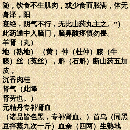
随，饮食不生肌肉，或少食而胀满，体无
膏泽，阳
衰绝，阴气不行，无比山药丸主之。”）
此药通中入脑门，脑鼻酸疼慎勿畏。
羊肾（丸）
地（熟地） （黄 ）仲（杜仲）膝（牛
膝）丝（菟丝），斛（石斛）断山药五加
皮，
沉香肉桂
肾气（此降
肾劳也。）
元精丹专补肾血
（诸品皆色黑，专补肾血。）首乌（同黑
豆拌蒸九次一斤）血余（四两）生熟地