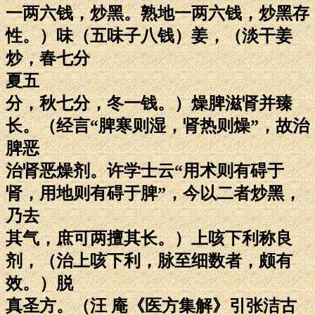
一两六钱，炒黑。熟地一两六钱，炒黑存
性。）味（五味子八钱）姜，（淡干姜
炒，春七分
夏五
分，秋七分，冬一钱。）燥脾滋肾并臻
长。（经言“脾寒则湿，肾热则燥”，故治
脾恶
治肾恶燥剂。许学士云“用术则有碍于
肾，用地则有碍于脾”，今以二者炒黑，
乃去
其气，庶可两擅其长。）上咳下利称良
剂，（治上咳下利，脉至细数者，颇有
效。）脱
真圣方。（汪 庵《医方集解》引张洁古