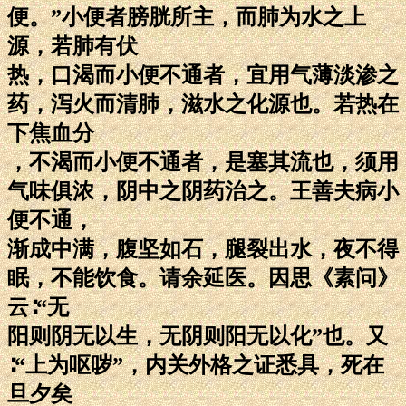
便。”小便者膀胱所主，而肺为水之上
源，若肺有伏
热，口渴而小便不通者，宜用气薄淡渗之
药，泻火而清肺，滋水之化源也。若热在
下焦血分
，不渴而小便不通者，是塞其流也，须用
气味俱浓，阴中之阴药治之。王善夫病小
便不通，
渐成中满，腹坚如石，腿裂出水，夜不得
眠，不能饮食。请余延医。因思《素问》
云∶“无
阳则阴无以生，无阴则阳无以化”也。又
∶“上为呕哕”，内关外格之证悉具，死在
旦夕矣