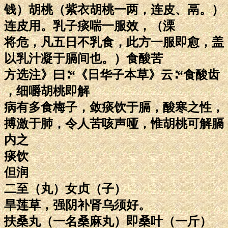
钱）胡桃（紫衣胡桃一两，连皮、鬲。）
连皮用。乳子痰喘一服效，（溧
将危，凡五日不乳食，此方一服即愈，盖
以乳汁凝于膈间也。）食酸苦
方选注》曰∶“《日华子本草》云∶“食酸齿
，细嚼胡桃即解
病有多食梅子，敛痰饮于膈，酸寒之性，
搏激于肺，令人苦咳声哑，惟胡桃可解膈
内之
痰饮
但润
二至（丸）女贞（子）
旱莲草，强阴补肾乌须好。
扶桑丸（一名桑麻丸）即桑叶（一斤）