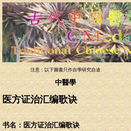
注意：以下圖書只作自學研究自途
中醫學
医方证治汇编歌诀
书名：医方证治汇编歌诀