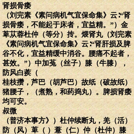
肾损骨痿
（刘完素《素问病机气宜保命集》云∶“肾
损骨痿，不能起于床者，宜益精。”）金
萆苁蓉杜仲（等分）抟。煨肾丸（刘完素
《素问病机气宜保命集》云∶“肾肝损及脾
谷不化，宜益精缓中消谷。腰痛不起者，
甚效。”）中加菟（丝子）膝（牛膝），
防风白蒺（
桂枝攒，芦巴（胡芦巴）故纸（破故纸）
猪腰子，（煮熟，和药捣丸）。脾损肾痿
均可安。
叔微
（普济本事方》）杜仲续断丸，羌（活）
防（风）萆（ ）薏（仁）仲（杜仲）膝