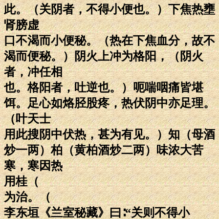
此。（关阴者，不得小便也。）下焦热壅
肾膀虚
口不渴而小便秘。（热在下焦血分，故不
渴而便秘。）阴火上冲为格阳，（阴火
者，冲任相
也。格阳者，吐逆也。）呃喘咽痛皆堪
饵。足心如烙胫股疼，热伏阴中亦足理。
（叶天士
用此搜阴中伏热，甚为有见。）知（母酒
炒一两）柏（黄柏酒炒二两）味浓大苦
寒，寒因热
用桂（
为治。（
李东垣《兰室秘藏》曰∶“关则不得小