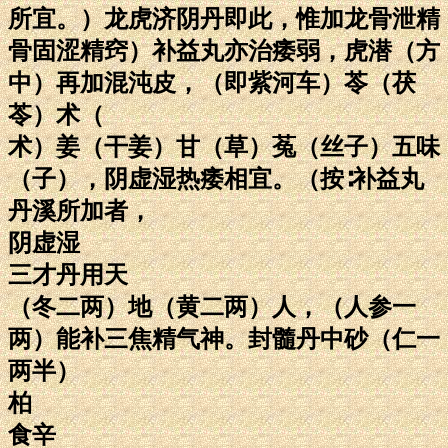
所宜。）龙虎济阴丹即此，惟加龙骨泄精
骨固涩精窍）补益丸亦治痿弱，虎潜（方
中）再加混沌皮，（即紫河车）苓（茯
苓）术（
术）姜（干姜）甘（草）菟（丝子）五味
（子），阴虚湿热痿相宜。（按∶补益丸
丹溪所加者，
阴虚湿
三才丹用天
（冬二两）地（黄二两）人，（人参一
两）能补三焦精气神。封髓丹中砂（仁一
两半）
柏
食辛