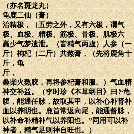
（亦名斑龙丸）
龟鹿二仙（膏）
治精极，（五劳之外，又有六极，谓气
极、血极、精极、筋极、骨极、肌极六
羸少气梦遗泄。（皆精气两虚）人参（一
斤）枸杞（二斤）共熬膏，（先将鹿角十
斤，龟
斤，
桑柴火熬胶，再将参杞膏和服。）气血精
神交补益。（李时珍《本草纲目》曰∶“龟
腹，能通任脉，故取其甲，以补心补肾补
血以养阴也。鹿首常返向尾，能通督脉，
以补命补精补气以养阳也。”同用可以补
神者，精气足则神自旺也。）