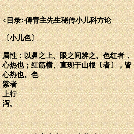
<目录>傅青主先生秘传小儿科方论
〔小儿色〕
属性：以鼻之上、眼之间辨之。色红者，
心热也；红筋横、直现于山根〔者〕，皆
心热也。色
紫者
上行
泻。