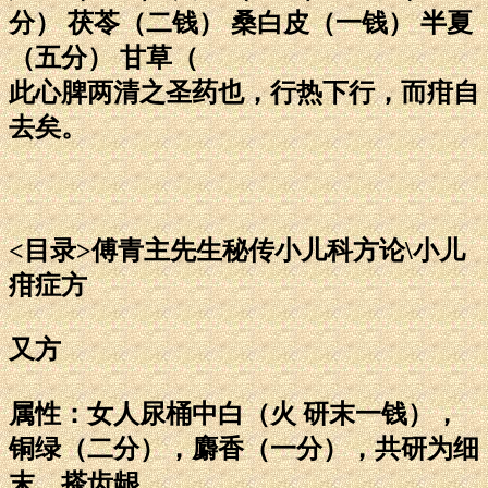
分） 茯苓（二钱） 桑白皮（一钱） 半夏
（五分） 甘草（
此心脾两清之圣药也，行热下行，而疳自
去矣。
<目录>傅青主先生秘传小儿科方论\小儿
疳症方
又方
属性：女人尿桶中白（火 研末一钱），
铜绿（二分），麝香（一分），共研为细
末，搽齿龈