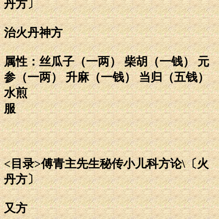
丹方〕
治火丹神方
属性：丝瓜子（一两） 柴胡（一钱） 元
参（一两） 升麻（一钱） 当归（五钱）
水煎
服
<目录>傅青主先生秘传小儿科方论\〔火
丹方〕
又方