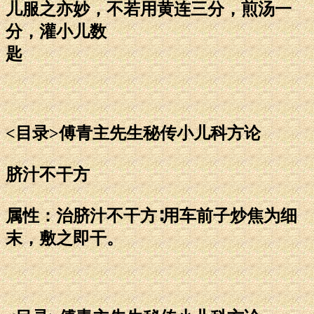
儿服之亦妙，不若用黄连三分，煎汤一
分，灌小儿数
匙
<目录>傅青主先生秘传小儿科方论
脐汁不干方
属性：治脐汁不干方∶用车前子炒焦为细
末，敷之即干。