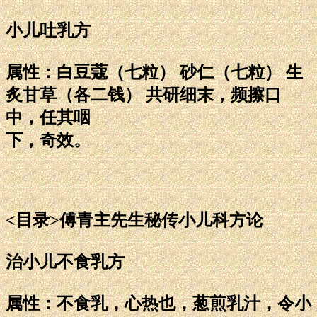
小儿吐乳方
属性：白豆蔻（七粒） 砂仁（七粒） 生
炙甘草（各二钱） 共研细末，频擦口
中，任其咽
下，奇效。
<目录>傅青主先生秘传小儿科方论
治小儿不食乳方
属性：不食乳，心热也，葱煎乳汁，令小