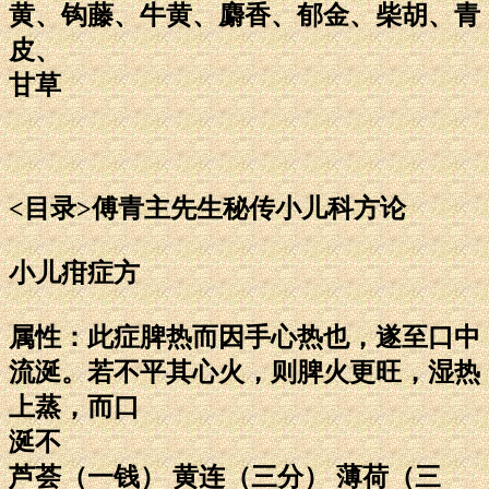
黄、钩藤、牛黄、麝香、郁金、柴胡、青
皮、
甘草
<目录>傅青主先生秘传小儿科方论
小儿疳症方
属性：此症脾热而因手心热也，遂至口中
流涎。若不平其心火，则脾火更旺，湿热
上蒸，而口
涎不
芦荟（一钱） 黄连（三分） 薄荷（三