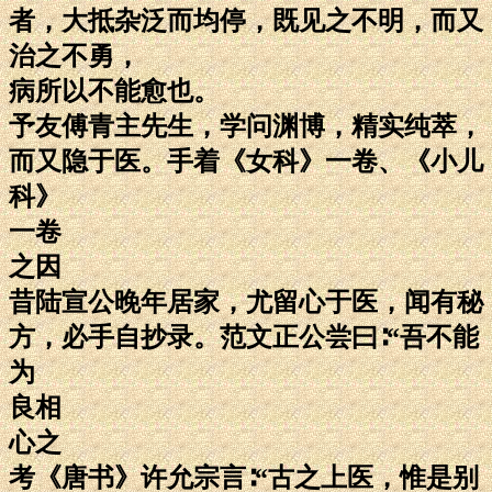
者，大抵杂泛而均停，既见之不明，而又
治之不勇，
病所以不能愈也。
予友傅青主先生，学问渊博，精实纯萃，
而又隐于医。手着《女科》一卷、《小儿
科》
一卷
之因
昔陆宣公晚年居家，尤留心于医，闻有秘
方，必手自抄录。范文正公尝曰∶“吾不能
为
良相
心之
考《唐书》许允宗言∶“古之上医，惟是别