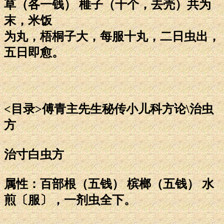
草（各一钱） 榧子（十个，去壳）共为
末，米饭
为丸，梧桐子大，每服十丸，二日虫出，
五日即愈。
<目录>傅青主先生秘传小儿科方论\治虫
方
治寸白虫方
属性：百部根（五钱） 槟榔（五钱） 水
煎〔服〕，一剂虫全下。