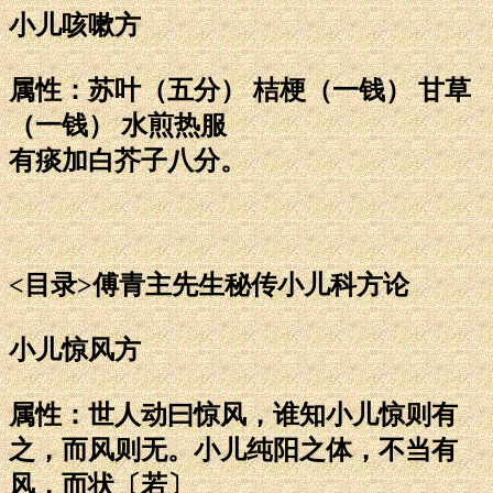
小儿咳嗽方
属性：苏叶（五分） 桔梗（一钱） 甘草
（一钱） 水煎热服
有痰加白芥子八分。
<目录>傅青主先生秘传小儿科方论
小儿惊风方
属性：世人动曰惊风，谁知小儿惊则有
之，而风则无。小儿纯阳之体，不当有
风，而状〔若〕