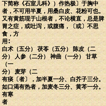
下简称《石室儿科》）作热极〕于胸中
者，不可用半夏，用桑白皮、花粉可也。
又有黄筋现于山根者，不论横直，总是脾
胃之症，或吐泻，或腹痛，〔或〕不思
食，方
用∶
白术（五分） 茯苓（五分） 陈皮（二
分） 人参（二分） 神曲（一分） 甘草
（一
分） 麦芽（二
有痰〔者〕，加半夏一分、白芥子三分。
如口渴有热者，加麦冬三分、黄芩一分。
有寒
者