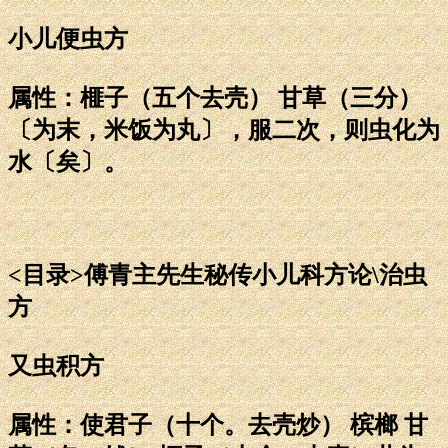
小儿便虫方
属性：榧子（五个去壳） 甘草（三分）
〔为末，米饭为丸〕，服二次，则虫化为
水〔矣〕。
<目录>傅青主先生秘传小儿科方论\治虫
方
又虫积方
属性：使君子（十个。去壳炒） 槟榔 甘