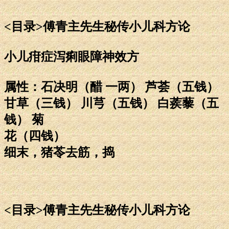
<目录>傅青主先生秘传小儿科方论
小儿疳症泻痢眼障神效方
属性：石决明（醋 一两） 芦荟（五钱）
甘草（三钱） 川芎（五钱） 白蒺藜（五
钱） 菊
花（四钱）
细末，猪苓去筋，捣
<目录>傅青主先生秘传小儿科方论