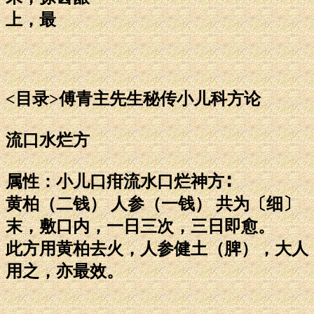
上，最
<目录>傅青主先生秘传小儿科方论
流口水烂方
属性：小儿口疳流水口烂神方∶
黄柏（二钱） 人参（一钱） 共为〔细〕
末，敷口内，一日三次，三日即愈。
此方用黄柏去火，人参健土（脾），大人
用之，亦最效。