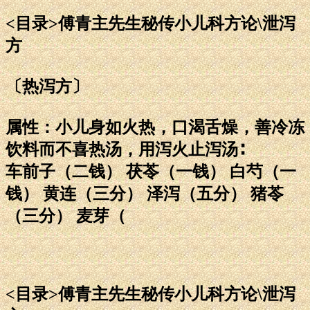
<目录>傅青主先生秘传小儿科方论\泄泻
方
〔热泻方〕
属性：小儿身如火热，口渴舌燥，善冷冻
饮料而不喜热汤，用泻火止泻汤∶
车前子（二钱） 茯苓（一钱） 白芍（一
钱） 黄连（三分） 泽泻（五分） 猪苓
（三分） 麦芽（
<目录>傅青主先生秘传小儿科方论\泄泻