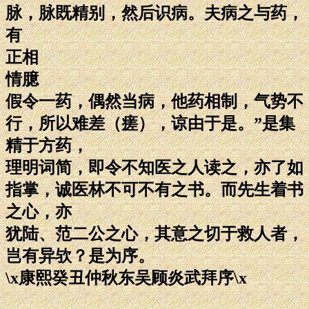
脉，脉既精别，然后识病。夫病之与药，
有
正相
情臆
假令一药，偶然当病，他药相制，气势不
行，所以难差（瘥），谅由于是。”是集
精于方药，
理明词简，即令不知医之人读之，亦了如
指掌，诚医林不可不有之书。而先生着书
之心，亦
犹陆、范二公之心，其意之切于救人者，
岂有异欤？是为序。
\x康熙癸丑仲秋东吴顾炎武拜序\x