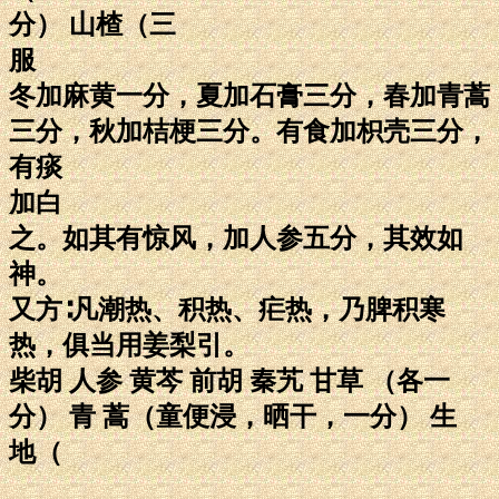
分） 山楂（三
服
冬加麻黄一分，夏加石膏三分，春加青蒿
三分，秋加桔梗三分。有食加枳壳三分，
有痰
加白
之。如其有惊风，加人参五分，其效如
神。
又方∶凡潮热、积热、疟热，乃脾积寒
热，俱当用姜梨引。
柴胡 人参 黄芩 前胡 秦艽 甘草 （各一
分） 青 蒿（童便浸，晒干，一分） 生
地（