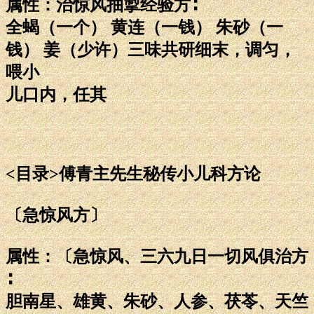
属性：治惊风抽掣经验方∶
全蝎（一个） 黄连（一钱） 朱砂（一
钱） 姜（少许）三味共研细末，调匀，
喂小
儿口内，任其
<目录>傅青主先生秘传小儿科方论
〔急惊风方〕
属性：〔急惊风、三六九日一切风俱治方
∶
胆南星、雄黄、朱砂、人参、茯苓、天竺