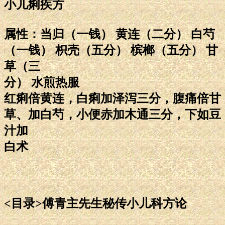
小儿痢疾方
属性：当归（一钱） 黄连（二分） 白芍
（一钱） 枳壳（五分） 槟榔（五分） 甘
草（三
分） 水煎热服
红痢倍黄连，白痢加泽泻三分，腹痛倍甘
草、加白芍，小便赤加木通三分，下如豆
汁加
白术
<目录>傅青主先生秘传小儿科方论