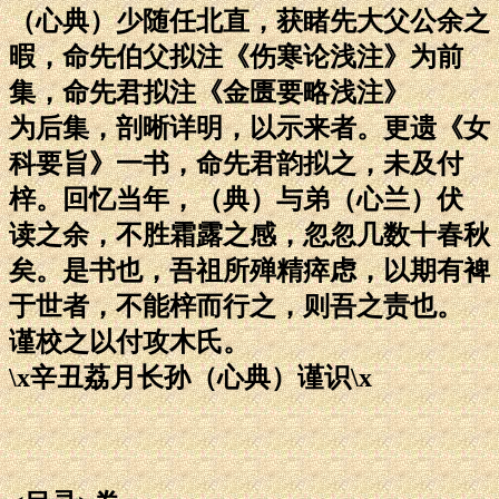
（心典）少随任北直，获睹先大父公余之
暇，命先伯父拟注《伤寒论浅注》为前
集，命先君拟注《金匮要略浅注》
为后集，剖晰详明，以示来者。更遗《女
科要旨》一书，命先君韵拟之，未及付
梓。回忆当年，（典）与弟（心兰）伏
读之余，不胜霜露之感，忽忽几数十春秋
矣。是书也，吾祖所殚精瘁虑，以期有裨
于世者，不能梓而行之，则吾之责也。
谨校之以付攻木氏。
\x辛丑荔月长孙（心典）谨识\x