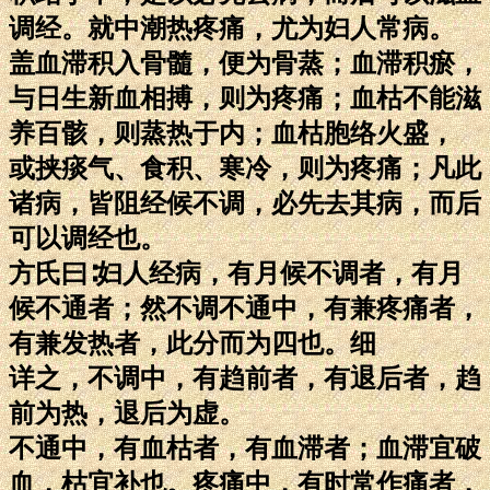
调经。就中潮热疼痛，尤为妇人常病。
盖血滞积入骨髓，便为骨蒸；血滞积瘀，
与日生新血相搏，则为疼痛；血枯不能滋
养百骸，则蒸热于内；血枯胞络火盛，
或挟痰气、食积、寒冷，则为疼痛；凡此
诸病，皆阻经候不调，必先去其病，而后
可以调经也。
方氏曰∶妇人经病，有月候不调者，有月
候不通者；然不调不通中，有兼疼痛者，
有兼发热者，此分而为四也。细
详之，不调中，有趋前者，有退后者，趋
前为热，退后为虚。
不通中，有血枯者，有血滞者；血滞宜破
血，枯宜补也。疼痛中，有时常作痛者，