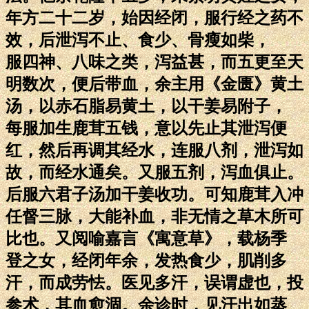
年方二十二岁，始因经闭，服行经之药不
效，后泄泻不止、食少、骨瘦如柴，
服四神、八味之类，泻益甚，而五更至天
明数次，便后带血，余主用《金匮》黄土
汤，以赤石脂易黄土，以干姜易附子，
每服加生鹿茸五钱，意以先止其泄泻便
红，然后再调其经水，连服八剂，泄泻如
故，而经水通矣。又服五剂，泻血俱止。
后服六君子汤加干姜收功。可知鹿茸入冲
任督三脉，大能补血，非无情之草木所可
比也。又阅喻嘉言《寓意草》，载杨季
登之女，经闭年余，发热食少，肌削多
汗，而成劳怯。医见多汗，误谓虚也，投
参术，其血愈涸。余诊时，见汗出如蒸