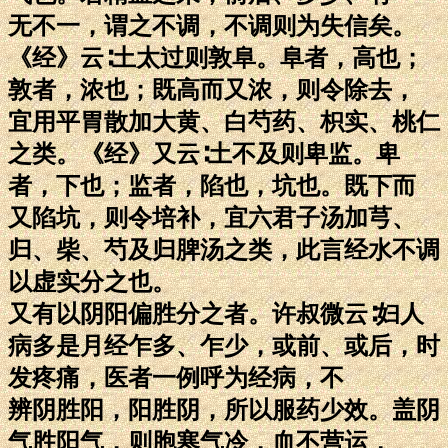
无不一，谓之不调，不调则为失信矣。
《经》云∶土太过则敦阜。阜者，高也；
敦者，浓也；既高而又浓，则令除去，
宜用平胃散加大黄、白芍药、枳实、桃仁
之类。《经》又云∶土不及则卑监。卑
者，下也；监者，陷也，坑也。既下而
又陷坑，则令培补，宜六君子汤加芎、
归、柴、芍及归脾汤之类，此言经水不调
以虚实分之也。
又有以阴阳偏胜分之者。许叔微云∶妇人
病多是月经乍多、乍少，或前、或后，时
发疼痛，医者一例呼为经病，不
辨阴胜阳，阳胜阴，所以服药少效。盖阴
气胜阳气，则胞寒气冷，血不营运，