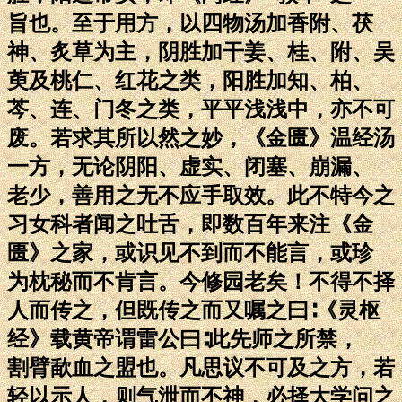
旨也。至于用方，以四物汤加香附、茯
神、炙草为主，阴胜加干姜、桂、附、吴
萸及桃仁、红花之类，阳胜加知、柏、
芩、连、门冬之类，平平浅浅中，亦不可
废。若求其所以然之妙，《金匮》温经汤
一方，无论阴阳、虚实、闭塞、崩漏、
老少，善用之无不应手取效。此不特今之
习女科者闻之吐舌，即数百年来注《金
匮》之家，或识见不到而不能言，或珍
为枕秘而不肯言。今修园老矣！不得不择
人而传之，但既传之而又嘱之曰∶《灵枢
经》载黄帝谓雷公曰∶此先师之所禁，
割臂歃血之盟也。凡思议不可及之方，若
轻以示人，则气泄而不神，必择大学问之