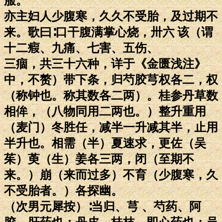
服。
亦主妇人少腹寒，久久不受胎，及过期不
来。歌曰∶口干腹满掌心烧，卅六 该（谓
十二瘕、九痛、七害、五伤、
三痼，共三十六种，详于《金匮浅注》
中，不赘）带下条，归芍胶芎权各二，权
（称钟也。称其数各二两）。桂参丹草数
相侔，（八物同用二两也。）整升重用
（麦门）冬胜任，减半一升减其半，止用
半升也。相需（半）夏速求，更佐（吴
茱）萸（生）姜各三两，闭（至期不
来。）崩（来而过多）不育（少腹寒，久
不受胎者。）各探幽。
（次男元犀按）∶当归、芎 、芍药、阿