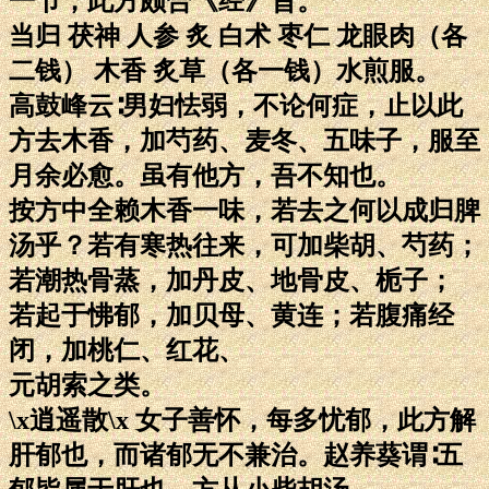
一节，此方颇合《经》旨。
当归 茯神 人参 炙 白术 枣仁 龙眼肉（各
二钱） 木香 炙草（各一钱）水煎服。
高鼓峰云∶男妇怯弱，不论何症，止以此
方去木香，加芍药、麦冬、五味子，服至
月余必愈。虽有他方，吾不知也。
按方中全赖木香一味，若去之何以成归脾
汤乎？若有寒热往来，可加柴胡、芍药；
若潮热骨蒸，加丹皮、地骨皮、栀子；
若起于怫郁，加贝母、黄连；若腹痛经
闭，加桃仁、红花、
元胡索之类。
\x逍遥散\x 女子善怀，每多忧郁，此方解
肝郁也，而诸郁无不兼治。赵养葵谓∶五