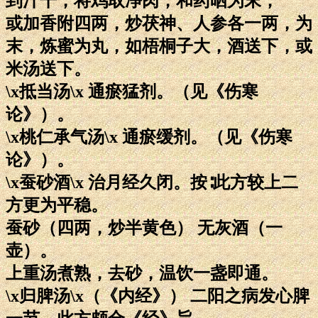
到汁干，将鸡取净肉，和药晒为末；
或加香附四两，炒茯神、人参各一两，为
末，炼蜜为丸，如梧桐子大，酒送下，或
米汤送下。
\x抵当汤\x 通瘀猛剂。（见《伤寒
论》）。
\x桃仁承气汤\x 通瘀缓剂。（见《伤寒
论》）。
\x蚕砂酒\x 治月经久闭。按∶此方较上二
方更为平稳。
蚕砂（四两，炒半黄色） 无灰酒（一
壶）。
上重汤煮熟，去砂，温饮一盏即通。
\x归脾汤\x（《内经》） 二阳之病发心脾