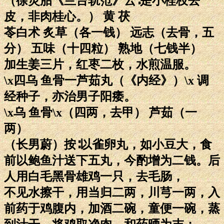
（徐灵胎《兰台轨范》云∶是小桂枝去
皮，非肉桂心。） 黄 茯
苓白术 炙草（各一钱） 远志（去骨，五
分） 五味（十四粒） 熟地（七钱半）
加生姜三片，红枣二枚，水煎温服。
\x四乌 鱼骨一芦茹丸（《内经》）\x 调
经种子，亦治男子阳痿。
\x乌 鱼骨\x（四两，去甲） 芦茹（一
两）
（长男蔚）按∶以雀卵丸，如小豆大，食
前以鲍鱼汁送下五丸，今酌增为二钱。后
人用白毛黑骨雄鸡一只，去毛肠，
不见水擦干，用当归二两，川芎一两，入
前药于鸡腹内，加酒二碗，童便一碗，蒸