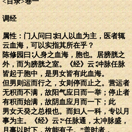
<目录>卷一
调经
属性：门人问曰∶妇人以血为主，医者辄
云血海，可以实指其所在乎？
陈修园曰∶人身之血海，胞也。居膀胱之
外，而为膀胱之室。《经》云∶冲脉任脉
皆起于胞中，是男女皆有此血海。
但男则运而行之，女则停而止之。营运者
无积而不满，故阳气应日而一举；停止者
有积而始满，故阴血应月而一下；此
男女天癸之总根也。而妇人一科，专以月
事为主。《经》云∶“任脉通，太冲脉盛，
月事以时下，故能有子。”盖时者，