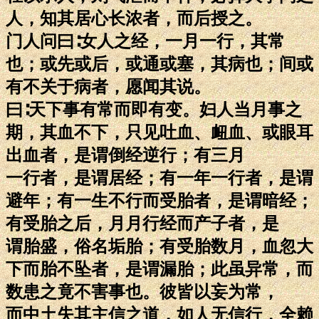
人，知其居心长浓者，而后授之。
门人问曰∶女人之经，一月一行，其常
也；或先或后，或通或塞，其病也；间或
有不关于病者，愿闻其说。
曰∶天下事有常而即有变。妇人当月事之
期，其血不下，只见吐血、衄血、或眼耳
出血者，是谓倒经逆行；有三月
一行者，是谓居经；有一年一行者，是谓
避年；有一生不行而受胎者，是谓暗经；
有受胎之后，月月行经而产子者，是
谓胎盛，俗名垢胎；有受胎数月，血忽大
下而胎不坠者，是谓漏胎；此虽异常，而
数患之竟不害事也。彼皆以妄为常，
而中土失其主信之道，如人无信行，全赖