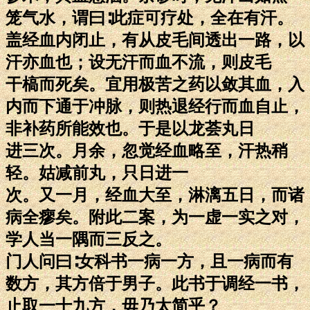
笼气水，谓曰∶此症可疗处，全在有汗。
盖经血内闭止，有从皮毛间透出一路，以
汗亦血也；设无汗而血不流，则皮毛
干槁而死矣。宜用极苦之药以敛其血，入
内而下通于冲脉，则热退经行而血自止，
非补药所能效也。于是以龙荟丸日
进三次。月余，忽觉经血略至，汗热稍
轻。姑减前丸，只日进一
次。又一月，经血大至，淋漓五日，而诸
病全瘳矣。附此二案，为一虚一实之对，
学人当一隅而三反之。
门人问曰∶女科书一病一方，且一病而有
数方，其方倍于男子。此书于调经一书，
止取一十九方，毋乃太简乎？