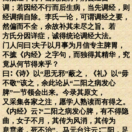
调；若因经不行而后生病，当先调经，则
经调病自除。李氏一论，可谓调经之要，
然偏而不全，余故补其未尽之旨。若
方氏分因详症，诚得统论调经大法。
门人问曰∶夫子以月事为月信专主脾胃，
不摭《内经》之字句，而独得其精华，究
竟从何节得来乎？
曰∶《诗》以“思无邪”蔽之，《礼》以“毋
不敬”该之，余此论从“二阳之病发心
脾”一节领会出来。今录其原文，
又采集各家之注，愿学人熟读而有得之。
《内经》云∶“二阳之病发心脾，有不得隐
曲，女子不月，其传为风消，其传为
息贲者，死不治”。马元台注云∶二阳，足