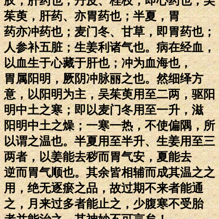
胶，肝药也；丹皮、桂枝，即心药也；吴
茱萸，肝药、亦胃药也；半夏，胃
药亦冲药也；麦门冬、甘草，即胃药也；
人参补五脏；生姜利诸气也。病在经血，
以血生于心藏于肝也；冲为血海也，
胃属阳明，厥阴冲脉丽之也。然细绎方
意，以阳明为主，吴茱萸用至二两，驱阳
明中土之寒；即以麦门冬用至一升，滋
阳明中土之燥；一寒一热，不使偏隅，所
以谓之温也。半夏用至半升、生姜用至三
两者，以姜能去秽而胃气安，夏能去
逆而胃气顺也。其余皆相辅而成其温之之
用，绝无逐瘀之品，故过期不来者能通
之，月来过多者能止之，少腹寒不受胎