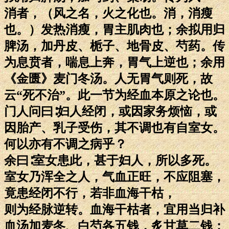
消者，（风之名，火之化也。消，消瘦
也。）发热消瘦，胃主肌肉也；余拟用归
脾汤，加丹皮、栀子、地骨皮、芍药。传
为息贲者，喘息上奔，胃气上逆也；余用
《金匮》麦门冬汤。人无胃气则死，故
云“死不治”。此一节为经血本原之论也。
门人问曰∶妇人经闭，或因家务烦恼，或
因胎产、乳子受伤，其不调也有自室女。
何以亦有不调之病乎？
余曰∶室女患此，甚于妇人，所以多死。
室女乃浑全之人，气血正旺，不应阻塞，
竟患经闭不行，若非血海干枯，
则为经脉逆转。血海干枯者，宜用当归补
血汤加麦冬、白芍各五钱，炙甘草二钱；