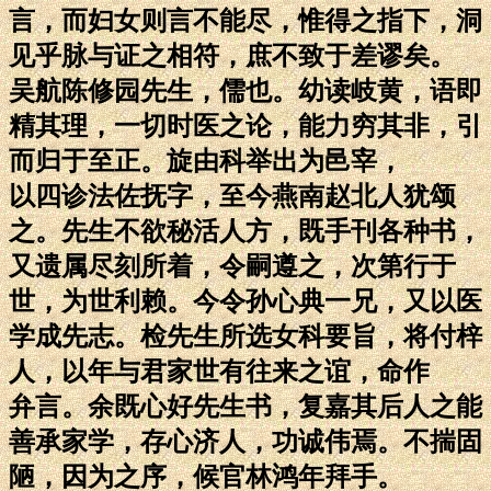
言，而妇女则言不能尽，惟得之指下，洞
见乎脉与证之相符，庶不致于差谬矣。
吴航陈修园先生，儒也。幼读岐黄，语即
精其理，一切时医之论，能力穷其非，引
而归于至正。旋由科举出为邑宰，
以四诊法佐抚字，至今燕南赵北人犹颂
之。先生不欲秘活人方，既手刊各种书，
又遗属尽刻所着，令嗣遵之，次第行于
世，为世利赖。今令孙心典一兄，又以医
学成先志。检先生所选女科要旨，将付梓
人，以年与君家世有往来之谊，命作
弁言。余既心好先生书，复嘉其后人之能
善承家学，存心济人，功诚伟焉。不揣固
陋，因为之序，候官林鸿年拜手。