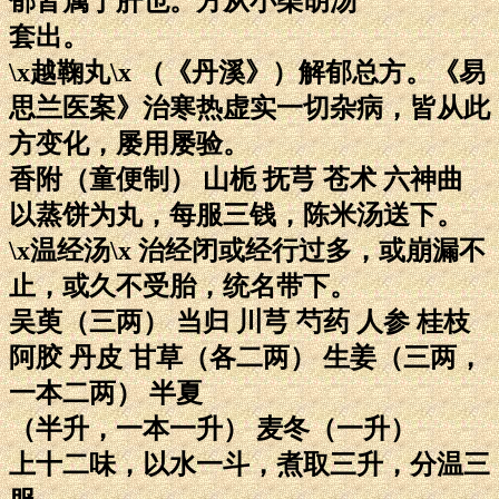
郁皆属于肝也。方从小柴胡汤
套出。
\x越鞠丸\x （《丹溪》）解郁总方。《易
思兰医案》治寒热虚实一切杂病，皆从此
方变化，屡用屡验。
香附（童便制） 山栀 抚芎 苍术 六神曲
以蒸饼为丸，每服三钱，陈米汤送下。
\x温经汤\x 治经闭或经行过多，或崩漏不
止，或久不受胎，统名带下。
吴萸（三两） 当归 川芎 芍药 人参 桂枝
阿胶 丹皮 甘草（各二两） 生姜（三两，
一本二两） 半夏
（半升，一本一升） 麦冬（一升）
上十二味，以水一斗，煮取三升，分温三