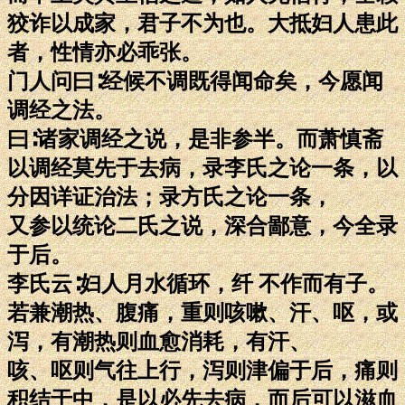
狡诈以成家，君子不为也。大抵妇人患此
者，性情亦必乖张。
门人问曰∶经候不调既得闻命矣，今愿闻
调经之法。
曰∶诸家调经之说，是非参半。而萧慎斋
以调经莫先于去病，录李氏之论一条，以
分因详证治法；录方氏之论一条，
又参以统论二氏之说，深合鄙意，今全录
于后。
李氏云∶妇人月水循环，纤 不作而有子。
若兼潮热、腹痛，重则咳嗽、汗、呕，或
泻，有潮热则血愈消耗，有汗、
咳、呕则气往上行，泻则津偏于后，痛则
积结于中，是以必先去病，而后可以滋血