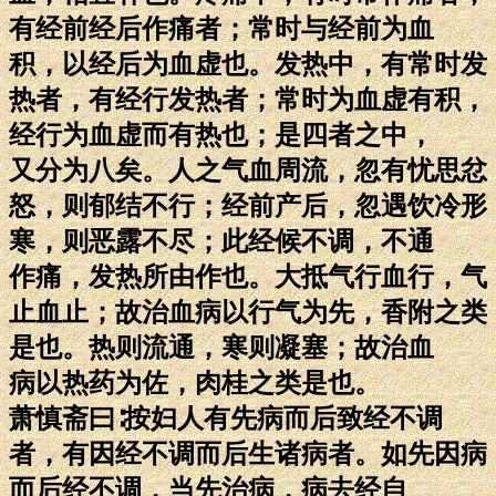
有经前经后作痛者；常时与经前为血
积，以经后为血虚也。发热中，有常时发
热者，有经行发热者；常时为血虚有积，
经行为血虚而有热也；是四者之中，
又分为八矣。人之气血周流，忽有忧思忿
怒，则郁结不行；经前产后，忽遇饮冷形
寒，则恶露不尽；此经候不调，不通
作痛，发热所由作也。大抵气行血行，气
止血止；故治血病以行气为先，香附之类
是也。热则流通，寒则凝塞；故治血
病以热药为佐，肉桂之类是也。
萧慎斋曰∶按妇人有先病而后致经不调
者，有因经不调而后生诸病者。如先因病
而后经不调，当先治病，病去经自