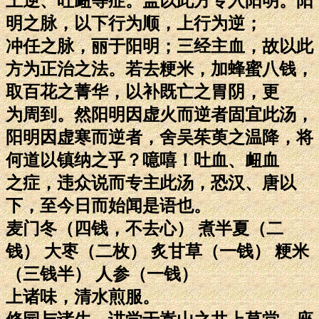
上逆、吐衄等症。盖以此方专入阳明。阳
明之脉，以下行为顺，上行为逆；
冲任之脉，丽于阳明；三经主血，故以此
方为正治之法。若去粳米，加蜂蜜八钱，
取百花之菁华，以补既亡之胃阴，更
为周到。然阳明因虚火而逆者固宜此汤，
阳明因虚寒而逆者，舍吴茱萸之温降，将
何道以镇纳之乎？噫嘻！吐血、衄血
之症，违众说而专主此汤，恐汉、唐以
下，至今日而始闻是语也。
麦门冬（四钱，不去心） 煮半夏（二
钱） 大枣（二枚） 炙甘草（一钱） 粳米
（三钱半） 人参（一钱）
上诸味，清水煎服。