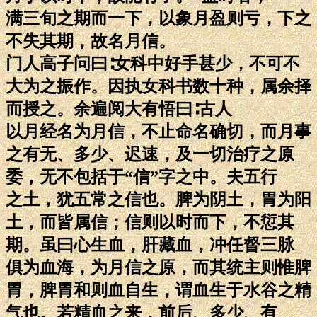
满三旬之期而一下，以象月盈则亏，下之
不失其期，故名月信。
门人高子问曰∶女科中好手甚少，不可不
大为之振作。因执女科书数十种，属余择
而授之。余遍阅大有悟曰∶古人
以月经名为月信，不止命名确切，而月事
之有无、多少、迟速，及一切治疗之原
委，无不包括于“信”字之中。夫五行
之土，犹五常之信也。脾为阴土，胃为阳
土，而皆属信；信则以时而下，不愆其
期。虽曰心生血，肝藏血，冲任督三脉
俱为血海，为月信之原，而其统主则惟脾
胃，脾胃和则血自生，谓血生于水谷之精
气也。若精血之来，前后、多少、有