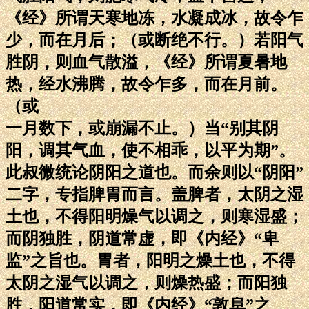
《经》所谓天寒地冻，水凝成冰，故令乍
少，而在月后；（或断绝不行。）若阳气
胜阴，则血气散溢，《经》所谓夏暑地
热，经水沸腾，故令乍多，而在月前。
（或
一月数下，或崩漏不止。）当“别其阴
阳，调其气血，使不相乖，以平为期”。
此叔微统论阴阳之道也。而余则以“阴阳”
二字，专指脾胃而言。盖脾者，太阴之湿
土也，不得阳明燥气以调之，则寒湿盛；
而阴独胜，阴道常虚，即《内经》“卑
监”之旨也。胃者，阳明之燥土也，不得
太阴之湿气以调之，则燥热盛；而阳独
胜，阳道常实，即《内经》“敦阜”之