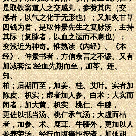
是取铁翁道人之交感丸，参赞其内（交
感者，以气之化于无形也）；又加炙甘草
四钱为君，是取仲景先生之复脉汤，主持
其际（复脉者，以血之运而不息也）；
变浅近为神奇。惟熟读《内经》、《本
经》、仲景书者，方信余言之不谬。又有
加减套法∶经血先期而至，加芩、连、
知、
柏；后期而至，加姜、桂、艾叶。实者加
陈皮、枳实；虚者加人参、白术；大实而
闭者，加大黄、枳实、桃仁、牛膝，
更佐以抵当汤、桃仁承气汤；大虚而枯
者，加参、术、鹿茸、牛膝外，更加以人
参养荣汤。经行而腹痛拒按者，加延胡