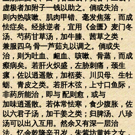
虚极者加附子一钱以助之。倘或失治，
则内热咳嗽、肌肉甲错、毫发焦落，而成
怯症矣。经脉逆者，宜用《金匮》麦门冬
汤、芍药甘草汤，加牛膝、茜草之类，
兼服四乌 骨一芦茹丸以调之。倘或失
治，则为吐血、衄血、咳嗽、骨蒸，而成
瘵病矣。若肝火炽盛，左胁刺痛，颈生
瘰，佐以逍遥散，加栝蒌、川贝母、生牡
蛎、青皮之类。若肝木弦，上寸口鱼际，
非药所能治，即与 配则愈，或与
加味逍遥散。若体常怯寒，食少腹胀，佐
以六君子汤，加干姜之类；归脾汤、八珍
汤可以出入互用。然余又有深一层治
法。忆余乾隆辛丑岁，朱紫坊黄姓之女，