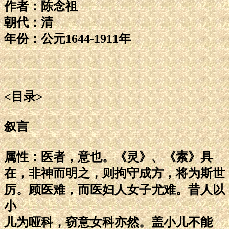
作者：陈念祖
朝代：清
年份：公元1644-1911年
<目录>
叙言
属性：医者，意也。《灵》、《素》具
在，非神而明之，则拘守成方，将为斯世
厉。顾医难，而医妇人女子尤难。昔人以
小
儿为哑科，窃意女科亦然。盖小儿不能