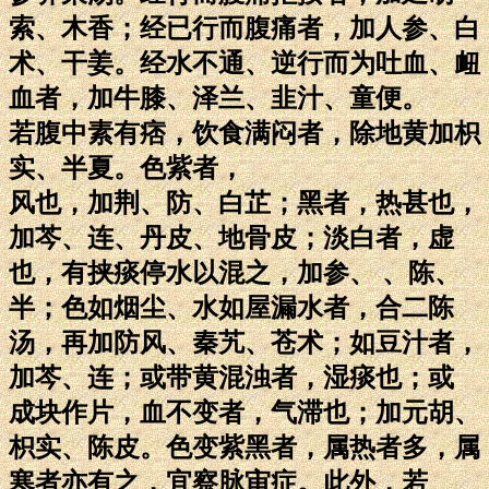
索、木香；经已行而腹痛者，加人参、白
术、干姜。经水不通、逆行而为吐血、衄
血者，加牛膝、泽兰、韭汁、童便。
若腹中素有痞，饮食满闷者，除地黄加枳
实、半夏。色紫者，
风也，加荆、防、白芷；黑者，热甚也，
加芩、连、丹皮、地骨皮；淡白者，虚
也，有挟痰停水以混之，加参、 、陈、
半；色如烟尘、水如屋漏水者，合二陈
汤，再加防风、秦艽、苍术；如豆汁者，
加芩、连；或带黄混浊者，湿痰也；或
成块作片，血不变者，气滞也；加元胡、
枳实、陈皮。色变紫黑者，属热者多，属
寒者亦有之，宜察脉审症。此外，若