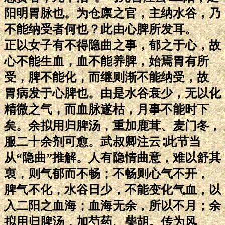
阳明胃脉也。为仓廪之官，主纳水谷，乃
不能纳受者何也？此由心脾所发耳。
正以女子有不得隐曲之事，郁之于心，故
心不能生血，血不能养脾，始焉胃有所
受，脾不能化，而继则渐不能纳受，故
胃病发于心脾也。由是水谷衰少，无以化
精微之气，而血脉遂枯，月事不能时下
矣。余拟用归脾汤，重加鹿茸、麦门冬，
服二十余剂可愈。武叔卿注云∶此节当
从“隐曲”推解。人有隐情曲意，难以舒其
衷，则气郁而不畅；不畅则心气不开，
脾气不化，水谷日少，不能变化气血，以
入二阳之血海；血海无余，所以不月；余
拟用归脾汤，加芍药、柴胡。传为风