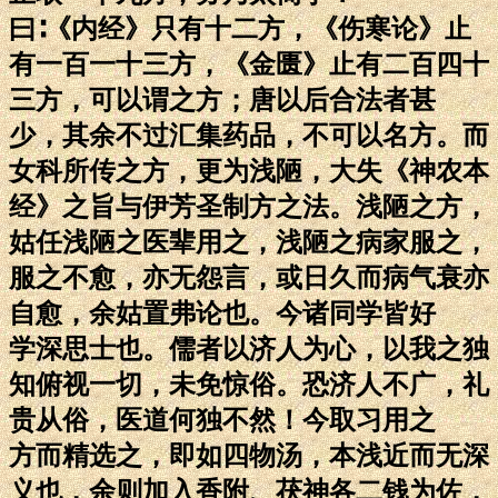
曰∶《内经》只有十二方，《伤寒论》止
有一百一十三方，《金匮》止有二百四十
三方，可以谓之方；唐以后合法者甚
少，其余不过汇集药品，不可以名方。而
女科所传之方，更为浅陋，大失《神农本
经》之旨与伊芳圣制方之法。浅陋之方，
姑任浅陋之医辈用之，浅陋之病家服之，
服之不愈，亦无怨言，或日久而病气衰亦
自愈，余姑置弗论也。今诸同学皆好
学深思士也。儒者以济人为心，以我之独
知俯视一切，未免惊俗。恐济人不广，礼
贵从俗，医道何独不然！今取习用之
方而精选之，即如四物汤，本浅近而无深
义也，余则加入香附、茯神各二钱为佐，