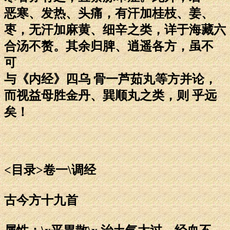
恶寒、发热、头痛，有汗加桂枝、姜、
枣，无汗加麻黄、细辛之类，详于海藏六
合汤不赘。其余归脾、逍遥各方，虽不
可
与《内经》四乌 骨一芦茹丸等方并论，
而视益母胜金丹、巽顺丸之类，则 乎远
矣！
<目录>卷一\调经
古今方十九首