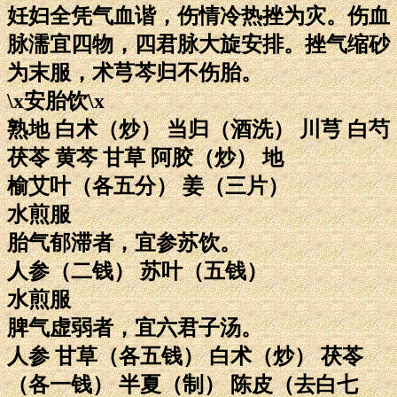
妊妇全凭气血谐，伤情冷热挫为灾。伤血
脉濡宜四物，四君脉大旋安排。挫气缩砂
为末服，术芎芩归不伤胎。
\x安胎饮\x
熟地 白术（炒） 当归（酒洗） 川芎 白芍
茯苓 黄芩 甘草 阿胶（炒） 地
榆艾叶（各五分） 姜（三片）
水煎服
胎气郁滞者，宜参苏饮。
人参（二钱） 苏叶（五钱）
水煎服
脾气虚弱者，宜六君子汤。
人参 甘草（各五钱） 白术（炒） 茯苓
（各一钱） 半夏（制） 陈皮（去白七