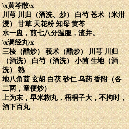
\x黄芩散\x
川芎 川归（酒洗、炒） 白芍 苍术（米泔
浸） 甘草 天花粉 知母 黄芩
水一盅，煎七八分温服，渣并。
\x调经丸\x
三棱（醋炒） 莪术（醋炒） 川芎 川归
（酒洗） 白芍（酒洗） 小茴 生地（酒
洗） 熟
地八角茴 玄胡 白茯 砂仁 乌药 香附（各
二两，童便炒）
上为末，早米糊丸，梧桐子大，不拘时，
酒下百丸