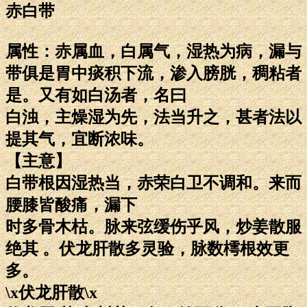
赤白带
属性：赤属血，白属气，湿热为病，漏与
带俱是胃中痰积下流，渗入膀胱，稠粘者
是。又有如白汤者，名曰
白浊，主燥湿为先，法当升之，甚者法以
提其气，宜断浓味。
【主意】
白带根因湿热当，赤荣白卫不调和。来而
腰膝皆酸痛，漏下
时多骨木枯。脉来弦缓伤乎风，炒姜散服
绝其 。伏龙肝散多灵验，脉数樗根效更
多。
\x伏龙肝散\x