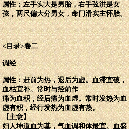
属性：左手实大是男胎，右手弦洪是女
孩，两尺偏大分男女，命门滑实主怀胎。
<目录>卷二
调经
属性：赶前为热，退后为虚。血滞宜破，
血枯宜补。常时与经前作
痛为血积，经后痛为血虚。常时发热为血
虚有积，经行发热为血虚有热。
【主意】
妇人坤道血为基，气血调和体最宜。血盛