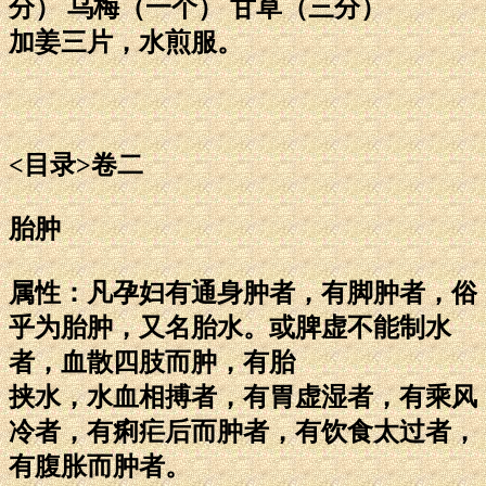
分） 乌梅（一个） 甘草（三分）
加姜三片，水煎服。
<目录>卷二
胎肿
属性：凡孕妇有通身肿者，有脚肿者，俗
乎为胎肿，又名胎水。或脾虚不能制水
者，血散四肢而肿，有胎
挟水，水血相搏者，有胃虚湿者，有乘风
冷者，有痢疟后而肿者，有饮食太过者，
有腹胀而肿者。