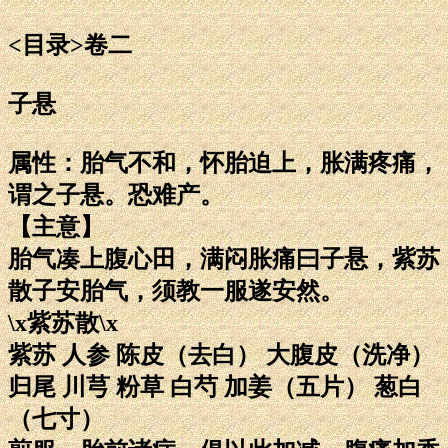
<目录>卷二
子悬
属性：胎气不和，怀胎迫上，胀满疼痛，
谓之子悬。恐难产。
【主意】
胎气凑上腹心田，满闷胀痛曰子悬，紫苏
散子安胎气，须教一服遂安然。
\x紫苏散\x
紫苏 人参 陈皮（去白） 大腹皮（洗净）
归尾 川芎 粉草 白芍 加姜（五片） 葱白
（七寸）