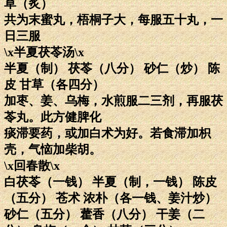
草（炙）
共为末蜜丸，梧桐子大，每服五十丸，一
日三服
\x半夏茯苓汤\x
半夏（制） 茯苓（八分） 砂仁（炒） 陈
皮 甘草（各四分）
加枣、姜、乌梅，水煎服二三剂，再服茯
苓丸。此方健脾化
痰滞要药，或加白术为好。若食滞加枳
壳，气恼加柴胡。
\x回春散\x
白茯苓（一钱） 半夏（制，一钱） 陈皮
（五分） 苍术 浓朴（各一钱、姜汁炒）
砂仁（五分） 藿香（八分） 干姜（二