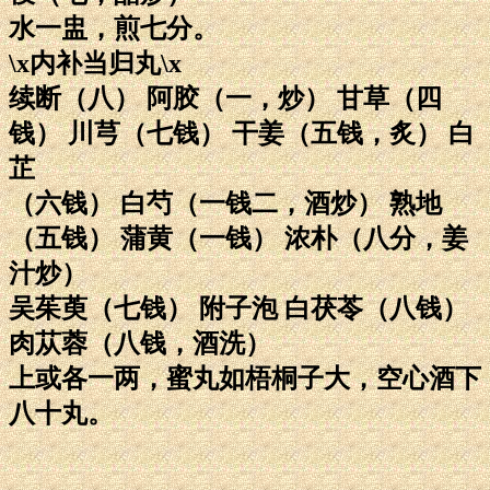
水一盅，煎七分。
\x内补当归丸\x
续断（八） 阿胶（一，炒） 甘草（四
钱） 川芎（七钱） 干姜（五钱，炙） 白
芷
（六钱） 白芍（一钱二，酒炒） 熟地
（五钱） 蒲黄（一钱） 浓朴（八分，姜
汁炒）
吴茱萸（七钱） 附子泡 白茯苓（八钱）
肉苁蓉（八钱，酒洗）
上或各一两，蜜丸如梧桐子大，空心酒下
八十丸。