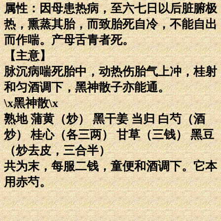
属性：因母患热病，至六七日以后脏腑极
热，熏蒸其胎，而致胎死自冷，不能自出
而作喘。产母舌青者死。
【主意】
脉沉病喘死胎中，动热伤胎气上冲，桂射
和匀酒调下，黑神散子亦能通。
\x黑神散\x
熟地 蒲黄（炒） 黑干姜 当归 白芍（酒
炒） 桂心（各三两） 甘草（三钱） 黑豆
（炒去皮，三合半）
共为末，每服二钱，童便和酒调下。它本
用赤芍。