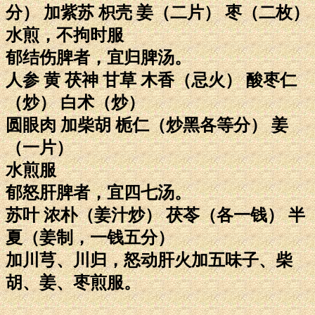
分） 加紫苏 枳壳 姜（二片） 枣（二枚）
水煎，不拘时服
郁结伤脾者，宜归脾汤。
人参 黄 茯神 甘草 木香（忌火） 酸枣仁
（炒） 白术（炒）
圆眼肉 加柴胡 栀仁（炒黑各等分） 姜
（一片）
水煎服
郁怒肝脾者，宜四七汤。
苏叶 浓朴（姜汁炒） 茯苓（各一钱） 半
夏（姜制，一钱五分）
加川芎、川归，怒动肝火加五味子、柴
胡、姜、枣煎服。