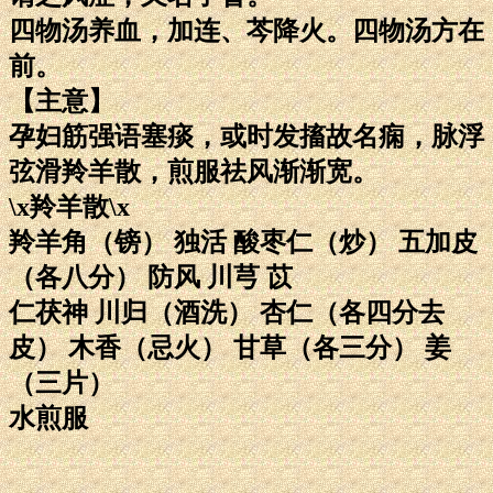
四物汤养血，加连、芩降火。四物汤方在
前。
【主意】
孕妇筋强语塞痰，或时发搐故名痫，脉浮
弦滑羚羊散，煎服祛风渐渐宽。
\x羚羊散\x
羚羊角（镑） 独活 酸枣仁（炒） 五加皮
（各八分） 防风 川芎 苡
仁茯神 川归（酒洗） 杏仁（各四分去
皮） 木香（忌火） 甘草（各三分） 姜
（三片）
水煎服