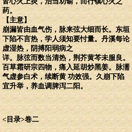
皆心火上炎，治当劝谕，而行镇心火之
药。
【主意】
崩漏皆由血气伤，脉来弦大细而长。东垣
下陷不言热，学人须知要忖量。丹溪每论
虚湿热，阴搏阳弱病之
详。脉弦而数当清热，荆芥黄芩未服良。
百草霜研宗四物，痛入延胡炒黑姜。脉濡
气虚参白术，续断黄 功效强。久崩下陷
宜升举，养血调脾泻二阳。
<目录>卷二