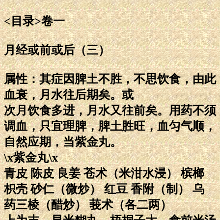
<目录>卷一
月经或前或后（三）
属性：其症因脾土不胜，不思饮食，由此
血衰，月水往后期矣。或
次月饮食多进，月水又往前矣。用药不须
调血，只宜理脾，脾土胜旺，血匀气顺，
自然应期，当紫金丸。
\x紫金丸\x
青皮 陈皮 良姜 苍术（米泔水浸） 槟榔
枳壳 砂仁（微炒） 红豆 香附（制） 乌
药三棱（醋炒） 莪术（各二两）