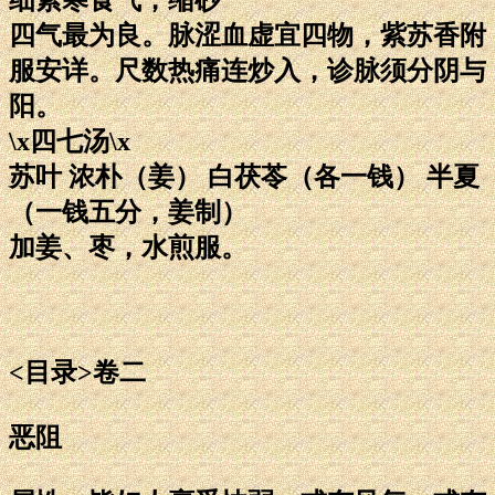
四气最为良。脉涩血虚宜四物，紫苏香附
服安详。尺数热痛连炒入，诊脉须分阴与
阳。
\x四七汤\x
苏叶 浓朴（姜） 白茯苓（各一钱） 半夏
（一钱五分，姜制）
加姜、枣，水煎服。
<目录>卷二
恶阻