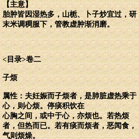
【主意】
胎肿皆因湿热多，山栀、卜子炒宜过，研
末米调稠服下，管教虚肿渐消磨。
<目录>卷二
子烦
属性：夫妊娠而子烦者，是肺脏虚热乘于
心，则心烦。停痰积饮在
心胸之间，或中于心，亦烦也。若热烦
者，但热而已。若有痰而烦者，恶闻食，
气则烦燥。