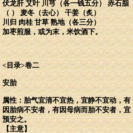
伏龙肝 艾叶 川芎（各一钱五分） 赤石脂
（ ） 麦冬（去心） 干姜（炙）
川归 肉桂 甘草 熟地（各三分）
加枣煎服，或为末，米饮酒下。
<目录>卷二
安胎
属性：胎气宜清不宜热，宜静不宜动，有
因胎病不安者，有因母病而胎不安者，宜
预安之。
【主意】