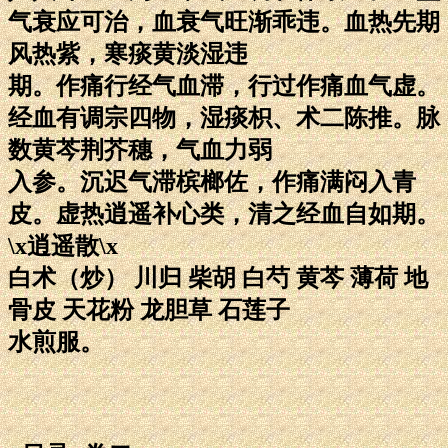
气衰应可治，血衰气旺渐乖违。血热先期
风热紫，寒痰黄淡湿违
期。作痛行经气血滞，行过作痛血气虚。
经血有调宗四物，湿痰枳、术二陈推。脉
数黄芩荆芥穗，气血力弱
入参。沉迟气滞槟榔佐，作痛满闷入青
皮。虚热逍遥补心类，清之经血自如期。
\x逍遥散\x
白术（炒） 川归 柴胡 白芍 黄芩 薄荷 地
骨皮 天花粉 龙胆草 石莲子
水煎服。