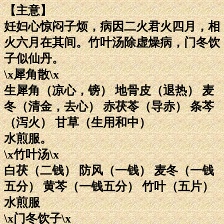
【主意】
妊妇心惊闷子烦，病因二火君火四月，相
火六月在其间。竹叶汤除虚燥病，门冬饮
子似仙丹。
\x犀角散\x
生犀角（凉心，镑） 地骨皮（退热） 麦
冬（清金，去心） 赤茯苓（导赤） 条芩
（泻火） 甘草（生用和中）
水煎服。
\x竹叶汤\x
白茯（二钱） 防风（一钱） 麦冬（一钱
五分） 黄芩（一钱五分） 竹叶（五片）
水煎服
\x门冬饮子\x