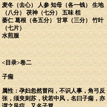
麦冬（去心） 人参 知母（各一钱） 生地
（八分） 茯神（七分） 五味 栝
蒌仁 葛根（各五分） 甘草（三分） 竹叶
（七片）
水煎服
<目录>卷二
子痫
属性：孕妇忽然冒闷，不识人事，角弓反
张，须臾则苏，状若中风，名曰子痫，亦
谓之风症，又名子冒。