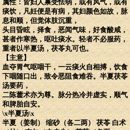
属性：皆妇人禀受怯弱，或有风气，或有
痰饮，凡妊便是有病，其妇颜色如故，脉
息和顺，但觉体肢沉重，
头目昏眩，择食，恶闻气味，好食酸咸，
甚者作寒热，呕吐痰水。轻者不必服药，
重者以半夏汤，茯苓丸可也。
【主意】
血夺胃气呕咽干，一云痰火自相搏，饮食
下咽随口出，致令恶阻食难吞。半夏茯苓
汤要药，
二陈藿术亦为尊。脉分热冷并虚实，顺气
和脾胎自安。
\x半夏汤\x
半夏（姜制） 缩砂（各二两） 茯苓 白术