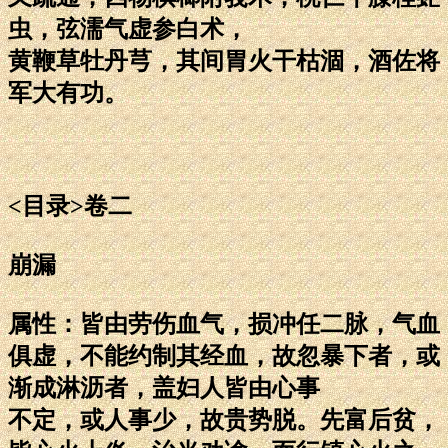
虫，弦濡气虚参白术，
黄鞭草牡丹芎，其间胃火干枯涸，酒佐将
军大有功。
<目录>卷二
崩漏
属性：皆由劳伤血气，损冲任二脉，气血
俱虚，不能约制其经血，故忽暴下者，或
渐成淋沥者，盖妇人皆由心事
不定，或人事少，故贵势脱。先富后贫，