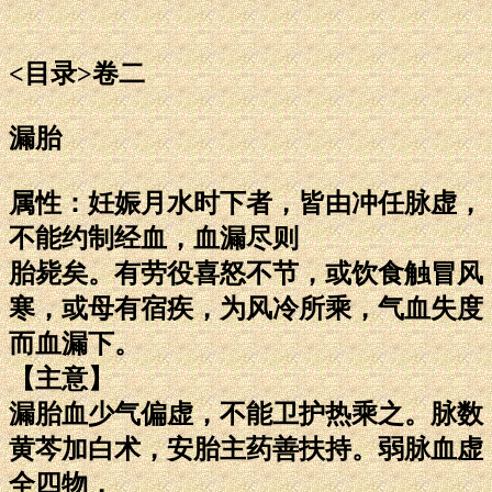
<目录>卷二
漏胎
属性：妊娠月水时下者，皆由冲任脉虚，
不能约制经血，血漏尽则
胎毙矣。有劳役喜怒不节，或饮食触冒风
寒，或母有宿疾，为风冷所乘，气血失度
而血漏下。
【主意】
漏胎血少气偏虚，不能卫护热乘之。脉数
黄芩加白术，安胎主药善扶持。弱脉血虚
全四物，