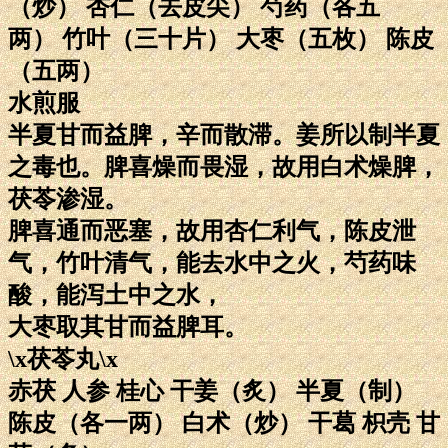
（炒） 杏仁（去皮尖） 芍药（各五
两） 竹叶（三十片） 大枣（五枚） 陈皮
（五两）
水煎服
半夏甘而益脾，辛而散滞。姜所以制半夏
之毒也。脾喜燥而畏湿，故用白术燥脾，
茯苓渗湿。
脾喜通而恶塞，故用杏仁利气，陈皮泄
气，竹叶清气，能去水中之火，芍药味
酸，能泻土中之水，
大枣取其甘而益脾耳。
\x茯苓丸\x
赤茯 人参 桂心 干姜（炙） 半夏（制）
陈皮（各一两） 白术（炒） 干葛 枳壳 甘