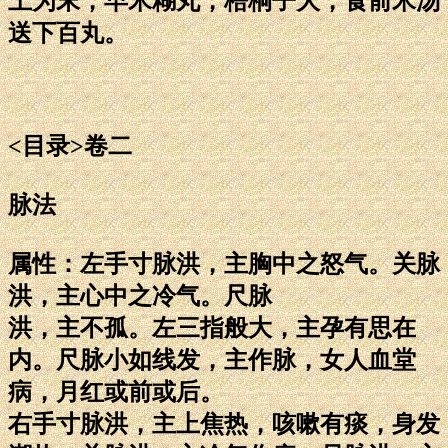
上为末，早米糊丸，梧桐子大，食前米汤
送下百丸。
<目录>卷二
脉法
属性：左手寸脉洪，主胸中之怒气。关脉
洪，主心中之冷气。尺脉
洪，主不孤。左三指般大，主孕有思在
内。尺脉小如线发，主作脉，女人血堂
病，月红或前或后。
右手寸脉洪，主上焦热，咳嗽有痰，身发