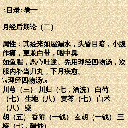
<目录>卷一
月经后期论（二）
属性：其经来如屋漏水，头昏目暗，小腹
作痛，更兼白带，咽中臭
如鱼腥，恶心吐逆。先用理经四物汤，次
服内补当归丸，下月疾愈。
\x理经四物汤\x
川芎（三） 川归（七，酒洗） 白芍
（七） 生地（八） 黄芩（七） 白术
（八） 柴
胡（五） 香附（一钱） 玄胡（一钱） 三
棱（七，醋炒）