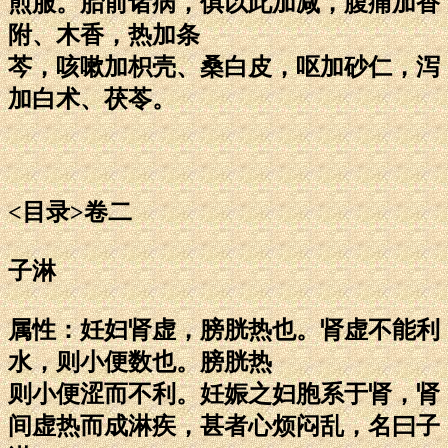
煎服。胎前诸病，俱以此加减，腹痛加香
附、木香，热加条
芩，咳嗽加枳壳、桑白皮，呕加砂仁，泻
加白术、茯苓。
<目录>卷二
子淋
属性：妊妇肾虚，膀胱热也。肾虚不能利
水，则小便数也。膀胱热
则小便涩而不利。妊娠之妇胞系于肾，肾
间虚热而成淋疾，甚者心烦闷乱，名曰子