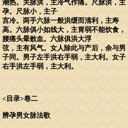
潮热。关脉洪，主冷气作痛。尺脉洪，主
孕。尺脉小，主子
宫冷。两手六脉一般洪缓而清利，主寿
高。六脉俱小如线大，主胃弱不能饮食，
腰痛头晕败血。六脉俱洪大浮
弦，主有风气。女人除此与产后，余与男
子同。男子左手洪右手弱，主大利。女子
右手洪左手弱，主大利。
<目录>卷二
辨孕男女脉法歌