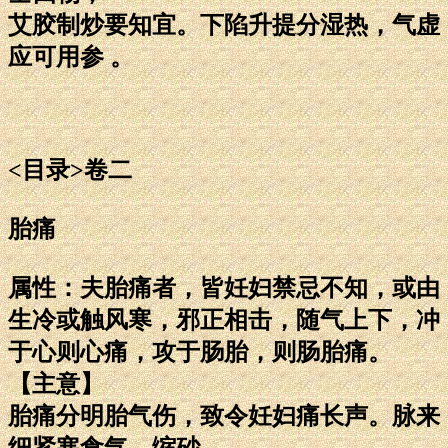
艾胶制炒要知宜。下陷升提分湿热，气虚
应可用参 。
<目录>卷二
胎痛
属性：夫胎痛者，皆妊妇禁忌不知，或由
生冷或触风寒，邪正相击，随气上下，冲
于心则心痛，攻于肠胎，则肠胎痛。
【主意】
胎痛分明胎气伤，致令妊妇痛长声。脉来
细紧寒食气，缩砂