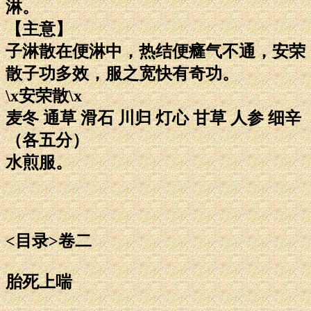
淋。
【主意】
子淋散在便淋中，热结便癃气不通，安荣
散子功多效，服之宽快有奇功。
\x安荣散\x
麦冬 通草 滑石 川归 灯心 甘草 人参 细辛
（各五分）
水煎服。
<目录>卷二
胎死上喘