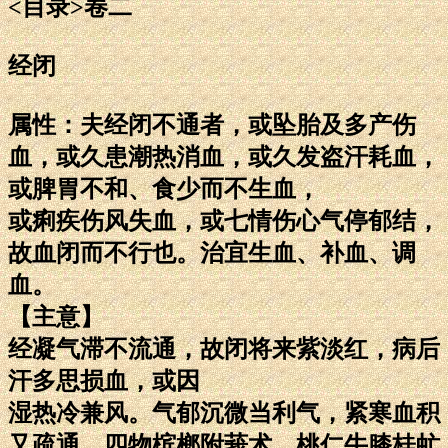
<目录>卷二
经闭
属性：夫经闭不通者，或坠胎及多产伤
血，或久患潮热消血，或久发盗汗耗血，
或脾胃不和、食少而不生血，
或痢疾伤风失血，或七情伤心气停郁结，
故血闭而不行也。治宜生血、补血、调
血。
【主意】
经凝气滞不流通，故闭将来紫淡红，病后
汗多思损血，或因
湿热冷兼风。气郁沉微当利气，紧寒血积
又疏通，四物槟榔附莪术，桃仁牛膝桂虻