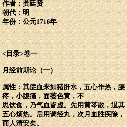
作者：龚廷贤
朝代：明
年份：公元1716年
<目录>卷一
月经前期论（一）
属性：其症血来如猪肝水，五心作热，腰
疼，小腹痛，面萎色黄，不
思饮食，乃气血皆虚。先用黄芩散，退其
五心烦热。后用调经丸，次月血胜疾除，
而人清安矣。