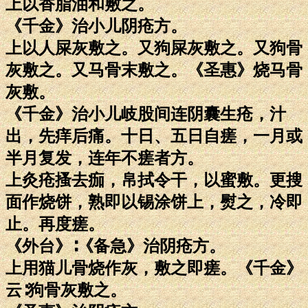
上以香脂油和敷之。
《千金》治小儿阴疮方。
上以人屎灰敷之。又狗屎灰敷之。又狗骨
灰敷之。又马骨末敷之。《圣惠》烧马骨
灰敷。
《千金》治小儿岐股间连阴囊生疮，汁
出，先痒后痛。十日、五日自瘥，一月或
半月复发，连年不瘥者方。
上灸疮搔去痂，帛拭令干，以蜜敷。更搜
面作烧饼，熟即以锡涂饼上，熨之，冷即
止。再度瘥。
《外台》∶《备急》治阴疮方。
上用猫儿骨烧作灰，敷之即瘥。《千金》
云∶狗骨灰敷之。