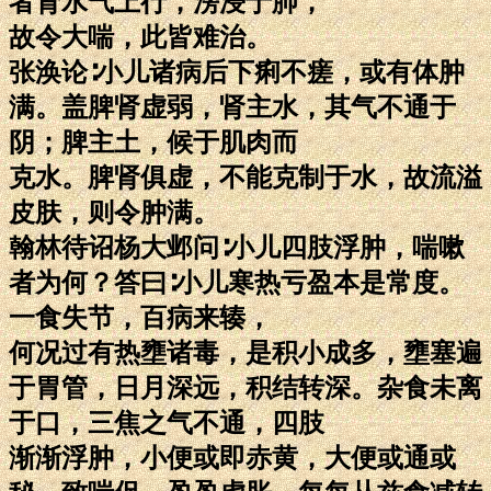
者肾水气上行，滂浸于肺，
故令大喘，此皆难治。
张涣论∶小儿诸病后下痢不瘥，或有体肿
满。盖脾肾虚弱，肾主水，其气不通于
阴；脾主土，候于肌肉而
克水。脾肾俱虚，不能克制于水，故流溢
皮肤，则令肿满。
翰林待诏杨大邺问∶小儿四肢浮肿，喘嗽
者为何？答曰∶小儿寒热亏盈本是常度。
一食失节，百病来辏，
何况过有热壅诸毒，是积小成多，壅塞遍
于胃管，日月深远，积结转深。杂食未离
于口，三焦之气不通，四肢
渐渐浮肿，小便或即赤黄，大便或通或