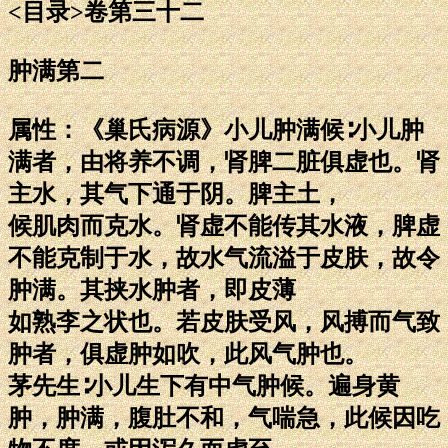
<目录>卷第三十二
肿满第二
属性：《巢氏病源》小儿肿满候∶小儿肿
满者，由将养不调，肾脾二脏俱虚也。肾
主水，其气下通于阴。脾主土，
候肌肉而克水。肾虚不能传其水液，脾虚
不能克制于水，故水气流溢于皮肤，故令
肿满。其挟水肿者，即皮薄
如熟李之状也。若皮肤受风，风搏而气致
肿者，俱虚肿如吹，此风气肿也。
茅先生∶小儿生下有中气肿候。遍身黄
肿，肿满，腹肚不和，气喘急，此候因吃