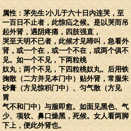
属性：茅先生∶小儿于六十日内连哭，至
一百日不止者，此惊疝之候。是以哭而吊
起外肾，遇阴疼痛，四肢强直，
哭至天明不已者，此候才见啼叫，急看外
肾，或一个在，或一个不在，或两个俱不
见。如一个不见，下两粒桃
奴丸；两个不见，下四粒桃奴丸。后用铁
掬散（二方并见本门中）贴外肾，常服朱
砂膏（方见惊积门中）、匀气散（方见
胃
气不和门中）与服即愈。如面见黑色、气
少、项软、鼻口燥黑，死候。女人看两脚
下上，便此外肾也。