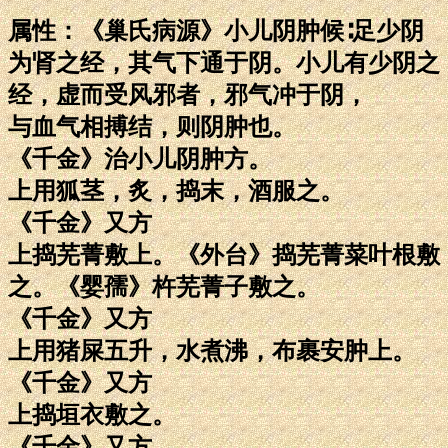
属性：《巢氏病源》小儿阴肿候∶足少阴
为肾之经，其气下通于阴。小儿有少阴之
经，虚而受风邪者，邪气冲于阴，
与血气相搏结，则阴肿也。
《千金》治小儿阴肿方。
上用狐茎，炙，捣末，酒服之。
《千金》又方
上捣芜菁敷上。《外台》捣芜菁菜叶根敷
之。《婴孺》杵芜菁子敷之。
《千金》又方
上用猪屎五升，水煮沸，布裹安肿上。
《千金》又方
上捣垣衣敷之。
《千金》又方