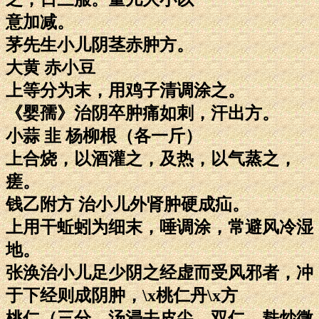
意加减。
茅先生小儿阴茎赤肿方。
大黄 赤小豆
上等分为末，用鸡子清调涂之。
《婴孺》治阴卒肿痛如刺，汗出方。
小蒜 韭 杨柳根（各一斤）
上合烧，以酒灌之，及热，以气蒸之，
瘥。
钱乙附方 治小儿外肾肿硬成疝。
上用干蚯蚓为细末，唾调涂，常避风冷湿
地。
张涣治小儿足少阴之经虚而受风邪者，冲
于下经则成阴肿，\x桃仁丹\x方
桃仁（三分，汤浸去皮尖、双仁，麸炒微