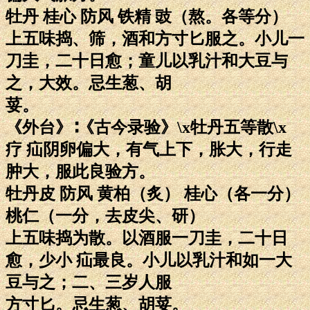
牡丹 桂心 防风 铁精 豉（熬。各等分）
上五味捣、筛，酒和方寸匕服之。小儿一
刀圭，二十日愈；童儿以乳汁和大豆与
之，大效。忌生葱、胡
荽。
《外台》∶《古今录验》\x牡丹五等散\x
疗 疝阴卵偏大，有气上下，胀大，行走
肿大，服此良验方。
牡丹皮 防风 黄柏（炙） 桂心（各一分）
桃仁（一分，去皮尖、研）
上五味捣为散。以酒服一刀圭，二十日
愈，少小 疝最良。小儿以乳汁和如一大
豆与之；二、三岁人服
方寸匕。忌生葱、胡荽。