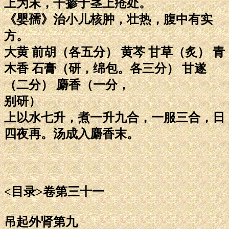
上为末，干掺于茎上疮处。
《婴孺》治小儿核肿，壮热，腹中有实
方。
大黄 前胡（各五分） 黄芩 甘草（炙） 青
木香 石膏（研，绵包。各三分） 甘遂
（二分） 麝香（一分，
别研）
上以水七升，煮一升九合，一服三合，日
四夜再。汤成入麝香末。
<目录>卷第三十一
吊起外肾第九