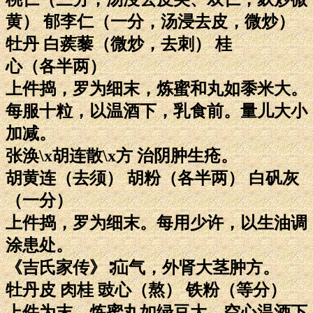
黄） 郁李仁（一分，汤浸去皮，微炒）
牡丹 白蒺藜（微炒，去刺） 桂
心（各半两）
上件捣，罗为细末，炼蜜和丸如黍米大。
每服十粒，以温酒下，乳食前。量儿大小
加减。
张涣\x胡连散\x方 治阴肿生疮。
胡黄连（去须） 胡粉（各半两） 白矾灰
（一分）
上件捣，罗为细末。每用少许，以生油调
涂患处。
《吉氏家传》∶疝气，外肾大茎肿方。
牡丹皮 肉桂 豉心（熬） 铁粉（等分）
上件为末，炼蜜丸如绿豆大。空心温酒下