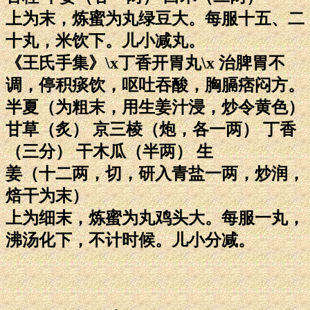
上为末，炼蜜为丸绿豆大。每服十五、二
十丸，米饮下。儿小减丸。
《王氏手集》\x丁香开胃丸\x 治脾胃不
调，停积痰饮，呕吐吞酸，胸膈痞闷方。
半夏（为粗末，用生姜汁浸，炒令黄色）
甘草（炙） 京三棱（炮，各一两） 丁香
（三分） 干木瓜（半两） 生
姜（十二两，切，研入青盐一两，炒润，
焙干为末）
上为细末，炼蜜为丸鸡头大。每服一丸，
沸汤化下，不计时候。儿小分减。