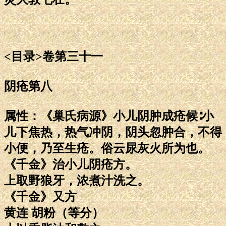
<目录>卷第三十一
阴疮第八
属性：《巢氏病源》小儿阴肿成疮候∶小
儿下焦热，热气冲阴，阴头忽肿合，不得
小便，乃至生疮。俗云尿灰火所为也。
《千金》治小儿阴疮方。
上取野狼牙，浓煮汁洗之。
《千金》又方
黄连 胡粉（等分）