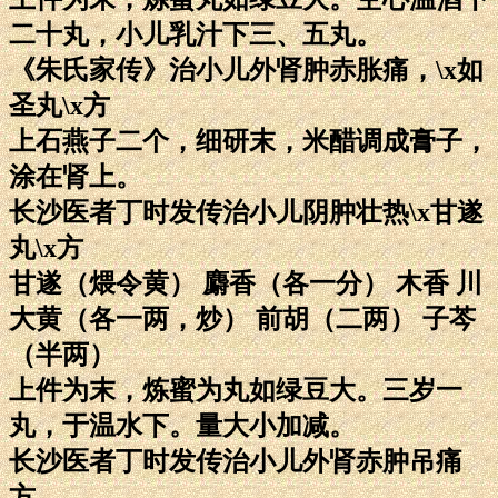
二十丸，小儿乳汁下三、五丸。
《朱氏家传》治小儿外肾肿赤胀痛，\x如
圣丸\x方
上石燕子二个，细研末，米醋调成膏子，
涂在肾上。
长沙医者丁时发传治小儿阴肿壮热\x甘遂
丸\x方
甘遂（煨令黄） 麝香（各一分） 木香 川
大黄（各一两，炒） 前胡（二两） 子芩
（半两）
上件为末，炼蜜为丸如绿豆大。三岁一
丸，于温水下。量大小加减。
长沙医者丁时发传治小儿外肾赤肿吊痛
方。