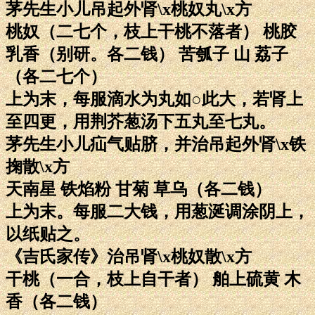
茅先生小儿吊起外肾\x桃奴丸\x方
桃奴（二七个，枝上干桃不落者） 桃胶
乳香（别研。各二钱） 苦瓠子 山 荔子
（各二七个）
上为末，每服滴水为丸如○此大，若肾上
至四更，用荆芥葱汤下五丸至七丸。
茅先生小儿疝气贴脐，并治吊起外肾\x铁
掬散\x方
天南星 铁焰粉 甘菊 草乌（各二钱）
上为末。每服二大钱，用葱涎调涂阴上，
以纸贴之。
《吉氏家传》治吊肾\x桃奴散\x方
干桃（一合，枝上自干者） 舶上硫黄 木
香（各二钱）