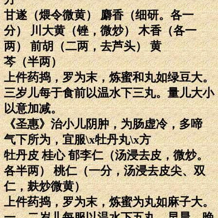
甘遂（煨令微黄） 麝香（细研。各一
分） 川大黄（锉，微炒） 木香（各一
两） 前胡（二两，去芦头） 黄
芩（半两）
上件药捣，罗为末，炼蜜和丸如绿豆大。
三岁儿每于食前以温水下三丸。量儿大小
以意加减。
《圣惠》治小儿阴肿，为肠虚冷，多啼
气下所为，宜服\x牡丹丸\x方
牡丹皮 桂心 郁李仁（汤浸去皮，微炒。
各半两） 桃仁（一分，汤浸去皮尖、双
仁，麸炒微黄）
上件药捣，罗为末，炼蜜为丸如麻子大。
一、二岁儿每服以温水下五丸，早晨、晚