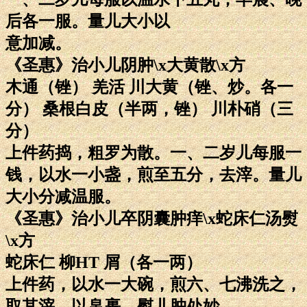
后各一服。量儿大小以
意加减。
《圣惠》治小儿阴肿\x大黄散\x方
木通（锉） 羌活 川大黄（锉、炒。各一
分） 桑根白皮（半两，锉） 川朴硝（三
分）
上件药捣，粗罗为散。一、二岁儿每服一
钱，以水一小盏，煎至五分，去滓。量儿
大小分减温服。
《圣惠》治小儿卒阴囊肿痒\x蛇床仁汤熨
\x方
蛇床仁 柳HT 屑（各一两）
上件药，以水一大碗，煎六、七沸洗之，
取其滓，以帛裹，熨儿肿处妙。