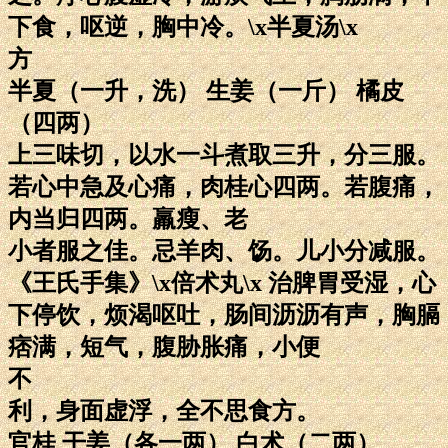
下食，呕逆，胸中冷。\x半夏汤\x
方
半夏（一升，洗） 生姜（一斤） 橘皮
（四两）
上三味切，以水一斗煮取三升，分三服。
若心中急及心痛，肉桂心四两。若腹痛，
内当归四两。羸瘦、老
小者服之佳。忌羊肉、饧。儿小分减服。
《王氏手集》\x倍术丸\x 治脾胃受湿，心
下停饮，烦渴呕吐，肠间沥沥有声，胸膈
痞满，短气，腹胁胀痛，小便
不
利，身面虚浮，全不思食方。
官桂 干姜（各一两） 白术（二两）