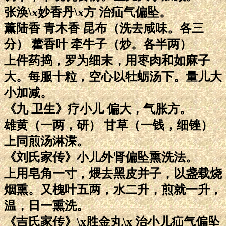
张涣\x妙香丹\x方 治疝气偏坠。
薰陆香 青木香 昆布（洗去咸味。各三
分） 藿香叶 牵牛子（炒。各半两）
上件药捣，罗为细末，用枣肉和如麻子
大。每服十粒，空心以牡蛎汤下。量儿大
小加减。
《九 卫生》疗小儿 偏大，气胀方。
雄黄（一两，研） 甘草（一钱，细锉）
上同煎汤淋渫。
《刘氏家传》小儿外肾偏坠熏洗法。
上用皂角一寸，煨去黑皮并子，以盏载烧
烟熏。又槐叶五两，水二升，煎就一升，
温，日一熏洗。
《吉氏家传》\x胜金丸\x 治小儿疝气偏坠