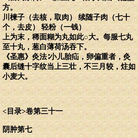
方。
川楝子（去核，取肉） 续随子肉（七十
个，去皮） 轻粉（一钱）
上为末，稀面糊为丸如此○大。每服七丸
至十丸，葱白薄荷汤吞下。
《圣惠》灸法∶小儿胎疝，卵偏重者，灸
囊后缝十字纹当上三壮，不三月较，炷如
小麦大。
<目录>卷第三十一
阴肿第七