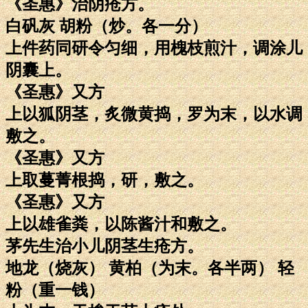
《圣惠》治阴疮方。
白矾灰 胡粉（炒。各一分）
上件药同研令匀细，用槐枝煎汁，调涂儿
阴囊上。
《圣惠》又方
上以狐阴茎，炙微黄捣，罗为末，以水调
敷之。
《圣惠》又方
上取蔓菁根捣，研，敷之。
《圣惠》又方
上以雄雀粪，以陈酱汁和敷之。
茅先生治小儿阴茎生疮方。
地龙（烧灰） 黄柏（为末。各半两） 轻
粉（重一钱）