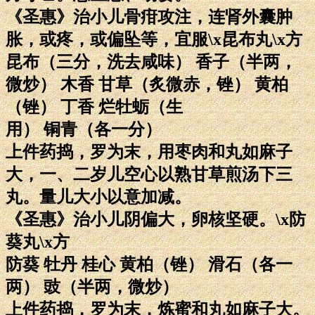
《圣惠》治小儿骨疳攻注，连肾外囊肿
胀，或疼，或偏坠等，宜服\x昆布丸\x方
昆布（三分，洗去咸味） 香子（半两，
微炒） 木香 甘草（炙微赤，锉） 黄柏
（锉） 丁香 烂牡蛎（生
用） 铜青（各一分）
上件药捣，罗为末，用枣肉和丸如麻子
大，一、二岁儿空心以熟甘草煎汤下三
丸。量儿大小以意加减。
《圣惠》治小儿阴偏大，卵核坚硬。\x防
葵丸\x方
防葵 牡丹 桂心 黄柏（锉） 滑石（各一
两） 豉（半两，微炒）
上件药捣，罗为末，炼蜜和丸如麻子大。