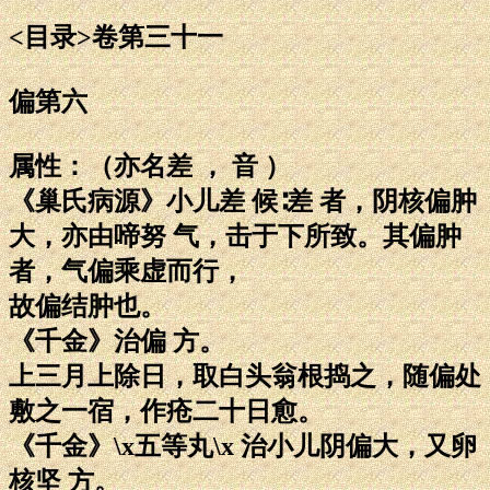
<目录>卷第三十一
偏第六
属性：（亦名差 ， 音 ）
《巢氏病源》小儿差 候∶差 者，阴核偏肿
大，亦由啼努 气，击于下所致。其偏肿
者，气偏乘虚而行，
故偏结肿也。
《千金》治偏 方。
上三月上除日，取白头翁根捣之，随偏处
敷之一宿，作疮二十日愈。
《千金》\x五等丸\x 治小儿阴偏大，又卵
核坚 方。