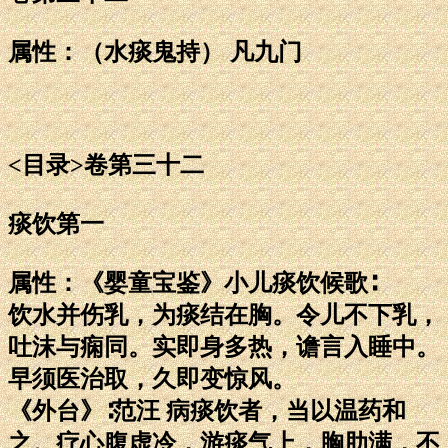
属性：（水痰鬼持） 凡九门
<目录>卷第三十二
痰饮第一
属性：《婴童宝鉴》小儿痰饮候歌∶
饮水并伤乳，为痰结在胸。令儿不下乳，
吐沫与痫同。实即身多热，谵言入睡中。
早须医治取，久即变惊风。
《外台》∶范汪 病痰饮者，当以温药和
之。疗心腹虚冷，游痰气上，胸肋满，不