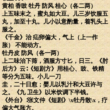
黄柏 香豉 牡丹 防风 桂心（各二两）
上五味末之，蜜丸如大豆。儿三岁饮服五
丸，加至十丸。儿小以意酌量，着乳头上
服之。
《千金》治 疝卵偏大，气上（上一作
胀） 不能动方。
牡丹皮 防风（各一两）
上二味治下筛，酒服方寸匕，日三。《肘
后方》云∶《短剧方》用桂心、豉、铁精
等分为五味。小儿一刀
圭，二十日愈；婴儿以乳汁和大豆许与
之。《九 卫生》以米饮调下半钱。
《外台》∶张文仲《短剧》\x牡丹散\x，疗
偏大气胀方。