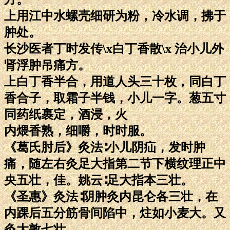
上用江中水螺壳细研为粉，冷水调，拂于
肿处。
长沙医者丁时发传\x白丁香散\x 治小儿外
肾浮肿吊痛方。
上白丁香半合，用道人头三十枚，同白丁
香合子，取霜子半钱，小儿一字。葱五寸
同药纸裹定，酒浸，火
内煨香熟，细嚼，时时服。
《葛氏肘后》灸法∶小儿阴疝，发时肿
痛，随左右灸足大指第二节下横纹理正中
央五壮，佳。姚云∶足大指本三壮。
《圣惠》灸法∶阴肿灸内昆仑各三壮，在
内踝后五分筋骨间陷中，炷如小麦大。又
灸大敦七壮。