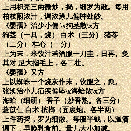
上用枳壳三两微炒，捣，细罗为散。每用
柏枝煎浓汁，调浓涂儿偏肿处妙。
《婴孺》治少小偏 \x狗茎散\x方
狗茎（一具，烧） 白术（三分） 猪苓
（二分） 桂心（一分）
上为末，米饮汁若酒服一刀圭，日再。灸
其对 足大指毛上，各二壮。
《婴孺》又方
上以蜘蛛一个烧灰作末，饮服之，愈。
张涣治小儿疝疾偏坠\x海蛤散\x方
海蛤（细研） 香子（炒香熟。各三分）
薏苡仁 白术 槟榔（面裹炮。各半两）
上件药捣，罗为细散。每服半钱，以温酒
调下，早晚乳食前。量儿大小加减。