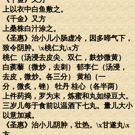
上以衣中白鱼敷之。
《千金》又方
上桑株白汁涂之。
《圣惠》治小儿小肠虚冷，因多啼气下，
致令阴肿。\x桃仁丸\x方
桃仁（汤浸去皮尖、双仁，麸炒微黄）
白蒺藜（微炒，去刺） 郁李仁（汤浸，
去皮，微炒。各三分） 黄柏（一
分，微炙，锉） 牡丹 桂心（各半两）
上件药捣，罗为末，炼蜜和丸如绿豆大。
三岁儿每于食前以温酒下七丸。量儿大小
以意加减。
《圣惠》治小儿阴肿，壮热。\x甘遂丸\x
方