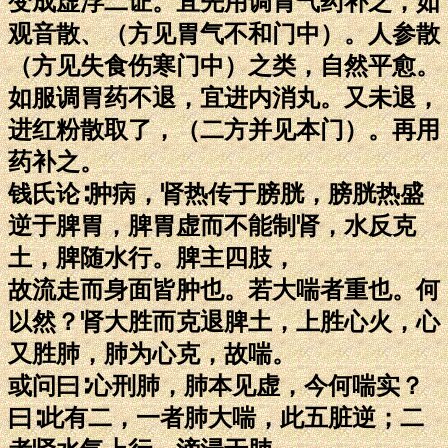
变成虚浮二证。宜先用调胃气药补之，如
观音散、（方见胃气不和门中）。人参散
（方见失食伤寒门中）之类，自然平愈。
如服调胃药不退，宜进内消丸。又未退，
进红粉散取了，（二方并见本门）。再用
药补之。
钱氏论∶肿病，肾热传于膀胱，膀胱热盛
逆于脾胃，脾胃虚而不能制肾，水反克
土，脾随水行。脾主四肢，
故流走而身面皆肿也。若大喘者重也。何
以然？肾大胜而克退脾土，上胜心火，心
又胜肺，肺为心克，故喘。
或问曰∶心刑肺，肺本见虚，今何喘实？
曰∶此有二，一者肺大喘，此五脏逆；二