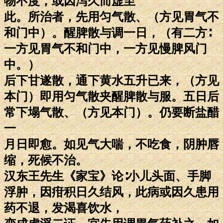
物不度，或因泻久而虚至
此。所治者，先用匀气散、（方见胃气不
和门中）。醒脾散与调一日，（有二方∶
一方见胃气不和门中，一方见慢脾风门
中。）
后下甘遂散，通下黄水五升已来，（方见
本门）即用匀气散夹醒脾散与服。五日后
常下塌气散、（方见本门）。仍要断盐醋
一
月日即愈。如见气大喘，不吃食，阴肿唇
缩，死候不治。
汉东王先生《家宝》论∶小儿头面、手脚
浮肿，因疳积日久结风，此病或因久患用
药不退，发渴喜饮水，