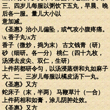
三、四岁儿每服以粥饮下五丸，早晨、晚
后各一服。量儿大小以
意加减。
《圣惠》治小儿偏坠，或气攻小腹疼痛。
\x 香子丸\x方
香子（微炒，捣为末） 古文钱青（研）
砂（细研。各一分） 桃仁（四十九枚，
汤浸去皮尖、双仁，生研）
上件药都研令匀，以汤浸蒸饼和丸如麻子
大。二、三岁儿每服以橘皮汤下一丸。
《圣惠》又方
蛇床子（末，半两） 马鞭草汁（一合）
上件药相和如膏，涂儿阴肿处效。
《圣惠》又方