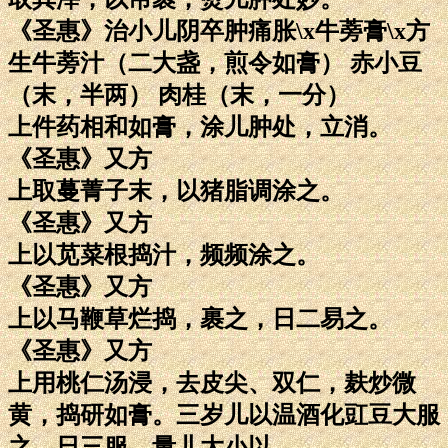
《圣惠》治小儿阴卒肿痛胀\x牛蒡膏\x方
生牛蒡汁（二大盏，煎令如膏） 赤小豆
（末，半两） 肉桂（末，一分）
上件药相和如膏，涂儿肿处，立消。
《圣惠》又方
上取蔓菁子末，以猪脂调涂之。
《圣惠》又方
上以苋菜根捣汁，频频涂之。
《圣惠》又方
上以马鞭草烂捣，裹之，日二易之。
《圣惠》又方
上用桃仁汤浸，去皮尖、双仁，麸炒微
黄，捣研如膏。三岁儿以温酒化豇豆大服
之，日三服。量儿大小以