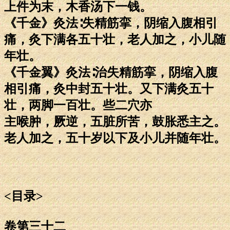
上件为末，木香汤下一钱。
《千金》灸法∶失精筋挛，阴缩入腹相引
痛，灸下满各五十壮，老人加之，小儿随
年壮。
《千金翼》灸法∶治失精筋挛，阴缩入腹
相引痛，灸中封五十壮。又下满灸五十
壮，两脚一百壮。些二穴亦
主喉肿，厥逆，五脏所苦，鼓胀悉主之。
老人加之，五十岁以下及小儿并随年壮。
<目录>
卷第三十二