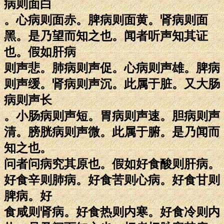
病则面白
。心病则面赤。脾病则面黄。肾病则面
黑。是乃望而知之也。闻者听声知其证
也。假如肝病
则声悲。肺病则声促。心病则声雄。脾病
则声缓。肾病则声沉。此属于脏。又大肠
病则声长
。小肠病则声短。胃病则声速。胆病则声
清。膀胱病则声微。此属于腑。是乃闻而
知之也。
问者问病究其原也。假如好食酸则肝病。
好食辛则肺病。好食苦则心病。好食甘则
脾病。好
食咸则肾病。好食热则内寒。好食冷则内