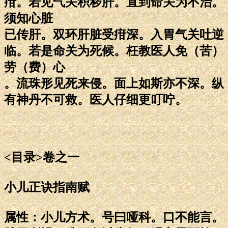
疳。若见气关积秽肝。直到命关为不治。
须知心脏
已传肝。双环肝脏受疳深。入胃气关吐逆
临。若是命关为死候。枉教医人免（苦）
劳（费）心
。流珠形见死来侵。面上如斯亦不深。纵
有神丹不可救。医人仔细更叮咛。
<目录>卷之一
小儿正诀指南赋
属性：小儿方术。号曰哑科。口不能言。