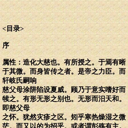
<目录>
序
属性：造化大慈也。有所授之。于焉有晰
于其微。而身皆传之者。是帝之力臣。而
轩岐氏嗣响
慈父母涂阱陷设夏威。顾乃于意实嗜好而
犊之。有形无形之别也。无形而汨天和。
即慈父母
之怀。犹然灾疹之区。矧乎寒热燥湿之微
茫。而又以的为招乎。或者谓彭殇有主。