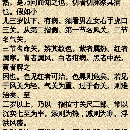
热。是乃问而知之也。切者切脉察其病
也。假如小
儿三岁以下。有病。须看男左女右手虎口
三关。从第二指侧。第一节名风关。二节
名气关。
三节名命关。辨其纹色。紫者属热。红者
属寒。青者属风。白者疳病。黑者中恶。
黄者脾之
困也。色见红者可治。色黑则危矣。若见
于风关为轻。气关为重。过于命关。则难
治矣。至
三岁以上。乃以一指按寸关尺三部。常以
沉实七至为率。添则为热，减则为寒。浮
洪风盛。