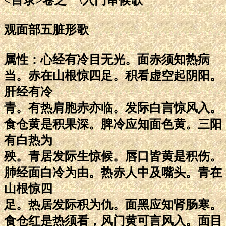
观面部五脏形歌
属性：心经有冷目无光。面赤须知热病
当。赤在山根惊四足。积看虚空起阴阳。
肝经有冷
青。有热肩胞赤亦临。发际白言惊风入。
食仓黄是积果深。脾冷应知面色黄。三阳
有白热为
殃。青居发际生惊候。唇口皆黄是积伤。
肺经面白冷为由。热赤人中及嘴头。青在
山根惊四
足。热居发际积为仇。面黑应知肾肠寒。
食仓红是热须看，风门黄可言风入。面目