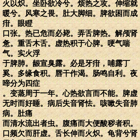
火以炽。坐卧欲冷兮。烦热之攻。伸缩就
暖兮。风寒之畏。肚大脚细。脾欲困而成
疳。眼瞪
口张。热已危而必毙。弄舌脾热。解颅肾
惫。重舌木舌。虚热积于心脾。哽气喘
气。实火浮
于脾肺。龈宣臭露。必是牙疳，哺露丁
奚。多缘食积。唇干作渴。肠鸣自利。夜
啼分为四症
。变蒸周于一年。心热欲言而不能。脾虚
无时而好睡。病后失音肾怯。咳嗽失音肺
病。肚痛
而清水流出者虫。腹痛而大便酸秽者积。
口频欠而肝虚。舌长伸而火炽。龟背兮肾