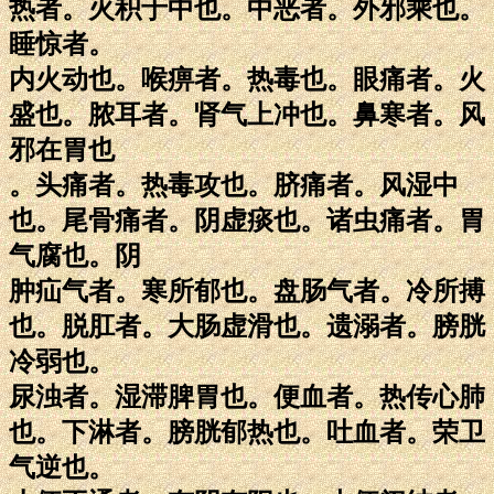
热者。火积于中也。中恶者。外邪乘也。
睡惊者。
内火动也。喉痹者。热毒也。眼痛者。火
盛也。脓耳者。肾气上冲也。鼻寒者。风
邪在胃也
。头痛者。热毒攻也。脐痛者。风湿中
也。尾骨痛者。阴虚痰也。诸虫痛者。胃
气腐也。阴
肿疝气者。寒所郁也。盘肠气者。冷所搏
也。脱肛者。大肠虚滑也。遗溺者。膀胱
冷弱也。
尿浊者。湿滞脾胃也。便血者。热传心肺
也。下淋者。膀胱郁热也。吐血者。荣卫
气逆也。