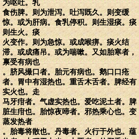
为呕吐。乳
食伤脾。则为泄泻。吐泻既久。则变缓
惊。或为肝病。食乳停积。则生湿痰。痰
则生火。痰
火变作。则为急惊。或成喉痹。痰火结
滞。或成痛吊。或为喘嗽。又如胎寒者，
禀受有病也
。脐风撮口者。胎元有病也。鹅口口疮
者。胃中有湿热也。重舌木舌者。脾经有
实火也。走
马牙疳者。气虚实热也。爱吃泥土者。脾
脏生疳也。胎惊夜啼者。邪热乘心也。变
蒸发热者
。胎毒将散也。丹毒者。火行于外也。蕴