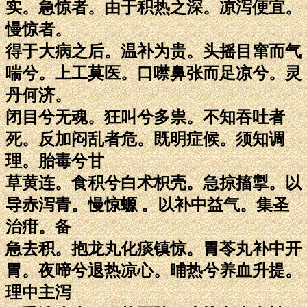
实。急惊者。由于积热之深。凉泻便宜。
慢惊者。
得于大病之后。温补为贵。头摇目窜而气
喘兮。上工莫医。口噤鼻张而足凉兮。灵
丹何济。
闭目兮无魂。狂叫兮多祟。不知吞吐者
死。反加闷乱者危。既明症候。须知调
理。胎毒兮甘
草黄连。食积兮白术枳壳。急掠搐掣。以
导赤泻青。慢惊螈 。以补中益气。集圣
治疳。备
急去积。抱龙丸化痰镇惊。胃苓丸补中开
胃。夜啼兮退热凉心。晡热兮养血升提。
理中主泻