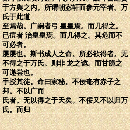
于方舆之内。所谓朝宓轩而参元宰者。万
氏于此道
至焉哉。广嗣者弓 皇皇焉。而几得之。
已痘者 治皇皇焉。而几得之。其危而不
可必者。
屡屡也。斯书成人之命。所必欲得者。无
不得之于万氏。则非 龙之诡。而甘脆之
可递尝也。
手授其徒。命曰家秘。不佞奄有赤子之
邦。不以广而
氏者。无以得之于天矣。不佞又不以归万
氏。而归