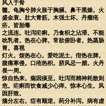
风入于骨
髓。龟胸兮肺火胀于胸膈。鼻干黑燥。火
盛金衰。肚大青筋。木强土坏。丹瘤疮
疥。皆胎毒
之流连。吐泻疟痢。乃食积之沾滞。不能
吮乳者。热在心脾。常欲俯卧者。热蒸肠
胃。喜视
灯火。烦热在心。爱吃泥土。疳热在脾。
腹痛寒侵。口疮热积。脐风忌一腊。火丹
畏一周。
惊自热来。痫因痰至。吐泻而精神耗散则
危。疟痢而饮食减少心瘁。惊本心生。风
因肝致。
搐分左右。症有顺逆。药分补泻。病有虚