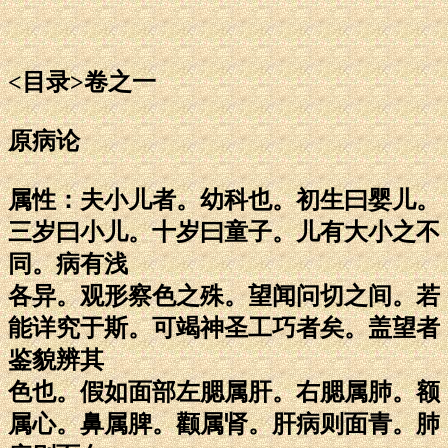
<目录>卷之一
原病论
属性：夫小儿者。幼科也。初生曰婴儿。
三岁曰小儿。十岁曰童子。儿有大小之不
同。病有浅
各异。观形察色之殊。望闻问切之间。若
能详究于斯。可竭神圣工巧者矣。盖望者
鉴貌辨其
色也。假如面部左腮属肝。右腮属肺。额
属心。鼻属脾。颧属肾。肝病则面青。肺