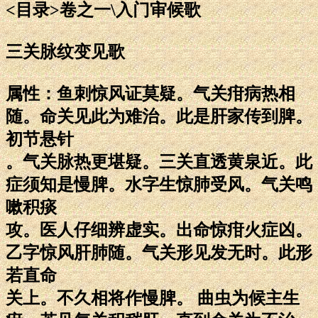
<目录>卷之一\入门审候歌
三关脉纹变见歌
属性：鱼刺惊风证莫疑。气关疳病热相
随。命关见此为难治。此是肝家传到脾。
初节悬针
。气关脉热更堪疑。三关直透黄泉近。此
症须知是慢脾。水字生惊肺受风。气关鸣
嗽积痰
攻。医人仔细辨虚实。出命惊疳火症凶。
乙字惊风肝肺随。气关形见发无时。此形
若直命
关上。不久相将作慢脾。 曲虫为候主生