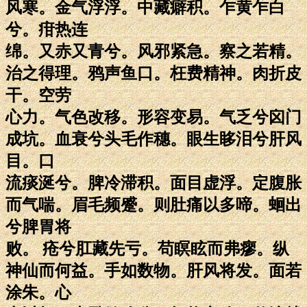
风寒。金气浮浮。中藏癖积。乍黄乍白
兮。疳热连
绵。又赤又青兮。风邪紧急。察之若精。
治之得理。鸦声鱼口。枉费精神。肉折皮
干。空劳
心力。气色改移。形容变易。气乏兮囟门
成坑。血衰兮头毛作穗。眼生眵泪兮肝风
目。口
流痰涎兮。脾冷滞积。面目虚浮。定腹胀
而气喘。眉毛频蹙。则肚痛以多啼。蛔出
兮脾胃将
败。 疮兮肛藏先亏。苟瞑眩而弗瘳。纵
神仙而何益。手如数物。肝风将发。面若
涂朱。心