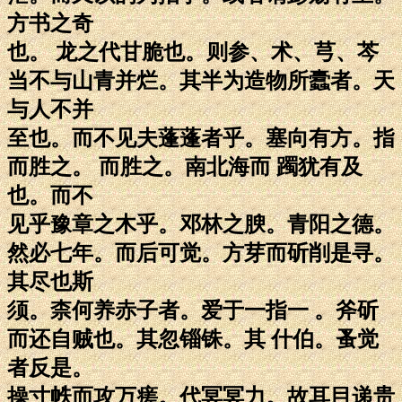
方书之奇
也。 龙之代甘脆也。则参、术、芎、芩
当不与山青并烂。其半为造物所蠹者。天
与人不并
至也。而不见夫蓬蓬者乎。塞向有方。指
而胜之。 而胜之。南北海而 躅犹有及
也。而不
见乎豫章之木乎。邓林之腴。青阳之德。
然必七年。而后可觉。方芽而斫削是寻。
其尽也斯
须。柰何养赤子者。爱于一指一 。斧斫
而还自贼也。其忽锱铢。其 什伯。蚤觉
者反是。
操寸帙而攻万瘥。代冥冥力。故耳目递贵