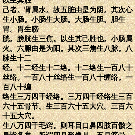
以生其胜
己者。肾属水。故五脏由是为阴。其次心
生小肠。小肠生大肠。大肠生胆。胆生
胃。胃生膀
胱。膀胱生三焦。以生其己胜也。小肠属
火。六腑由是为阳。其次三焦生八脉。八
脉生十二
经。十二经生十二络。十二络生一百八十
丝络。一百八十丝络生一百八十缠络。一
百八十缠
络生三万四千经络。三万四千经络生三百
六十五骨节。生三百六十五大穴。三百六
十五大穴。
生八万四千毛窍。则耳目口鼻四肢百骸之