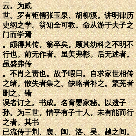
云。为贰
世。罗有钜儒张玉泉、胡柳溪。讲明律历
史纲之学。翁知全可教。命从游于夫子之
门而学焉
。颇得其传。翁卒矣。顾其幼科之不明不
行也。前无作者。虽美弗彰。后无述者。
虽盛弗传
。不肖之责也。故予暇日。自求家世相传
之绪。散失者集之。缺略者补之。繁芜者
删之。错
误者订之。书成。名育婴家秘。以遗子
孙。为三世。惜乎有子十人。未有能而行
之者。其书
已流传于荆、襄、闽、洛、吴、越之间。