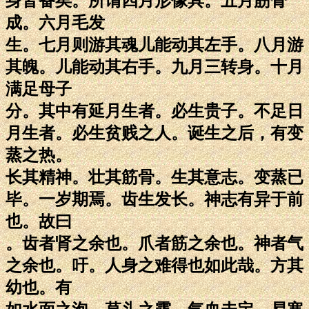
身皆备矣。所谓四月形像具。五月筋骨
成。六月毛发
生。七月则游其魂儿能动其左手。八月游
其魄。儿能动其右手。九月三转身。十月
满足母子
分。其中有延月生者。必生贵子。不足日
月生者。必生贫贱之人。诞生之后，有变
蒸之热。
长其精神。壮其筋骨。生其意志。变蒸已
毕。一岁期焉。齿生发长。神志有异于前
也。故曰
。齿者肾之余也。爪者筋之余也。神者气
之余也。吁。人身之难得也如此哉。方其
幼也。有