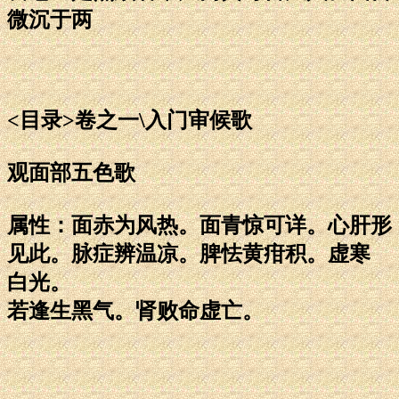
微沉于两
<目录>卷之一\入门审候歌
观面部五色歌
属性：面赤为风热。面青惊可详。心肝形
见此。脉症辨温凉。脾怯黄疳积。虚寒
白光。
若逢生黑气。肾败命虚亡。