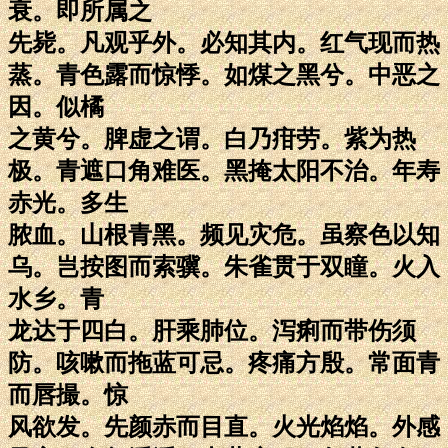
衰。即所属之
先毙。凡观乎外。必知其内。红气现而热
蒸。青色露而惊悸。如煤之黑兮。中恶之
因。似橘
之黄兮。脾虚之谓。白乃疳劳。紫为热
极。青遮口角难医。黑掩太阳不治。年寿
赤光。多生
脓血。山根青黑。频见灾危。虽察色以知
乌。岂按图而索骥。朱雀贯于双瞳。火入
水乡。青
龙达于四白。肝乘肺位。泻痢而带伤须
防。咳嗽而拖蓝可忌。疼痛方殷。常面青
而唇撮。惊
风欲发。先颜赤而目直。火光焰焰。外感