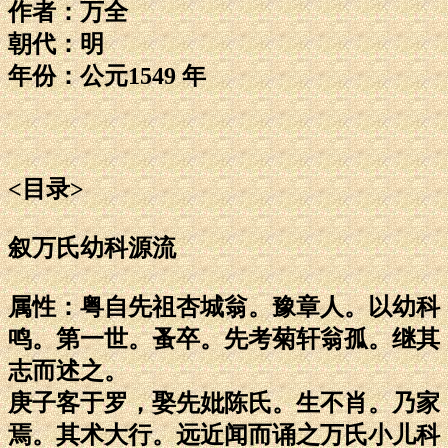
作者：万全
朝代：明
年份：公元1549 年
<目录>
叙万氏幼科源流
属性：粤自先祖杏城翁。豫章人。以幼科
鸣。第一世。蚤卒。先考菊轩翁孤。继其
志而述之。
庚子客于罗，娶先妣陈氏。生不肖。乃家
焉。其术大行。远近闻而诵之万氏小儿科