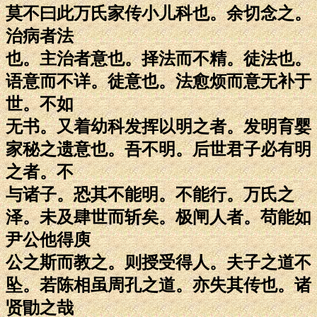
莫不曰此万氏家传小儿科也。余切念之。
治病者法
也。主治者意也。择法而不精。徒法也。
语意而不详。徒意也。法愈烦而意无补于
世。不如
无书。又着幼科发挥以明之者。发明育婴
家秘之遗意也。吾不明。后世君子必有明
之者。不
与诸子。恐其不能明。不能行。万氏之
泽。未及肆世而斩矣。极闸人者。苟能如
尹公他得庾
公之斯而教之。则授受得人。夫子之道不
坠。若陈相虽周孔之道。亦失其传也。诸
贤勖之哉