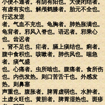
小便不通者。有阴有阳也。大便闭结者。
有虚有实也。解颅鹤膝者。胎元不全也。
行迟发逆
者。气血不充也。龟胸者。肺热胀满也。
龟背者。邪风入脊也。语迟者。邪乘心
也。齿迟者
。肾不足也。疟者。膈上痰结也。痢者。
腹中食积也。咳嗽者。肺伤风也。喘急
者。痰气盛
也。心痛者。虫所啮也。腹痛者。食所伤
也。内伤发热。则口苦舌干也。外感发
热。则鼻塞
声重也。腹胀者。脾胃虚弱也。水肿者。
土虚火旺也。黄胆者。脾胃湿热也。斑疹