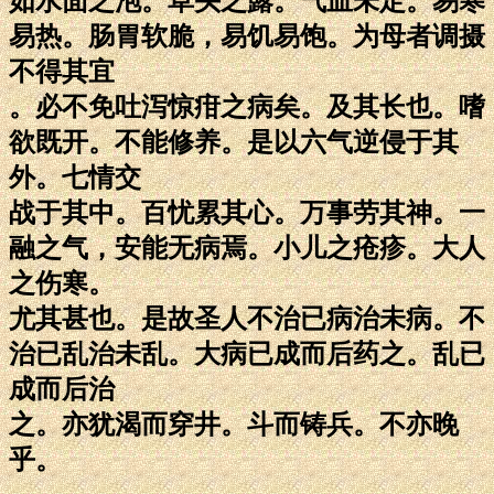
如水面之泡。草头之露。气血未定。易寒
易热。肠胃软脆，易饥易饱。为母者调摄
不得其宜
。必不免吐泻惊疳之病矣。及其长也。嗜
欲既开。不能修养。是以六气逆侵于其
外。七情交
战于其中。百忧累其心。万事劳其神。一
融之气，安能无病焉。小儿之疮疹。大人
之伤寒。
尤其甚也。是故圣人不治已病治未病。不
治已乱治未乱。大病已成而后药之。乱已
成而后治
之。亦犹渴而穿井。斗而铸兵。不亦晚
乎。