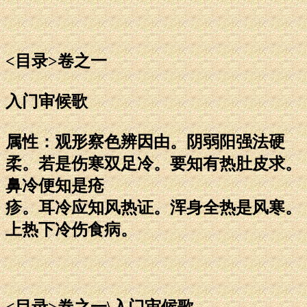
<目录>卷之一
入门审候歌
属性：观形察色辨因由。阴弱阳强法硬
柔。若是伤寒双足冷。要知有热肚皮求。
鼻冷便知是疮
疹。耳冷应知风热证。浑身全热是风寒。
上热下冷伤食病。
<目录>卷之一\入门审候歌