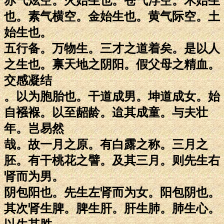
赤气炫空。火始生也。苍气浮空。木始生
也。素气横空。金始生也。黄气际空。土
始生也。
五行备。万物生。三才之道着矣。是以人
之生也。禀天地之阴阳。假父母之精血。
交感凝结
。以为胞胎也。干道成男。坤道成女。始
自襁褓。以至龆龄。迨其成童。与夫壮
年。岂易然
哉。故一月之原。有白露之称。三月之
胚。有干桃花之譬。及其三月。则先生右
肾而为男。
阴包阳也。先生左肾而为女。阳包阴也。
其次肾生脾。脾生肝。肝生肺。肺生心。