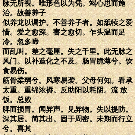
脉无所视。唯形色以为凭。竭心思而施
治。故善养子
似养龙以调护。不善养子者。如舐犊之爱
惜。爱之愈深。害之愈切。乍头温而足
冷。忽多啼
而乱叫。差之毫厘。失之千里。此无脉之
风门。以补造化之不及。肠胃脆薄兮。饮
食易伤。
筋骨柔弱兮。风寒易袭。父母何知。看承
太重。重绵浓褥。反助阳以耗阴。流 放
饭。总败
脾而损胃。闻异声。见异物。失以提防。
深其居。简其出。固于周密。未期而行立
兮。喜其