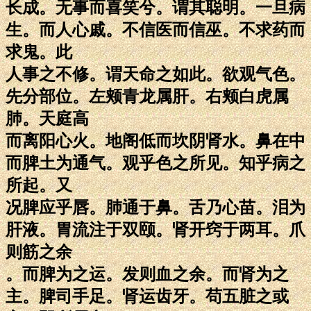
长成。无事而喜笑兮。谓其聪明。一旦病
生。而人心戚。不信医而信巫。不求药而
求鬼。此
人事之不修。谓天命之如此。欲观气色。
先分部位。左颊青龙属肝。右颊白虎属
肺。天庭高
而离阳心火。地阁低而坎阴肾水。鼻在中
而脾土为通气。观乎色之所见。知乎病之
所起。又
况脾应乎唇。肺通于鼻。舌乃心苗。泪为
肝液。胃流注于双颐。肾开窍于两耳。爪
则筋之余
。而脾为之运。发则血之余。而肾为之
主。脾司手足。肾运齿牙。苟五脏之或