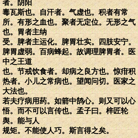
者。阴阳
毒瓦斯也。自汗者。气虚也。积者有常
所。有形之血也。聚者无定位。无形之气
也。胃者主纳
受。脾者主运化。脾胃壮实。四肢安宁。
脾胃虚弱。百病蜂起。故调理脾胃者。医
中之王道
也。节戒饮食者。却病之良方也。惊疳积
热者。小儿之常病也。望闻问切。医家之
大法也。
若夫疗病用药。如箭中鹄心。则又可以心
悟。而不可以言传也。孟子曰。梓匠轮
舆。能与人
规矩。不能使人巧。斯言得之矣。