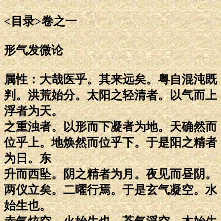
<目录>卷之一
形气发微论
属性：大哉医乎。其来远矣。粤自混沌既
判。洪荒始分。太阳之轻清者。以气而上
浮者为天。
之重浊者。以形而下凝者为地。天确然而
位乎上。地焕然而位乎下。于是阳之精者
为日。东
升而西坠。阴之精者为月。夜见而昼阴。
两仪立矣。二曜行焉。于是玄气凝空。水
始生也。