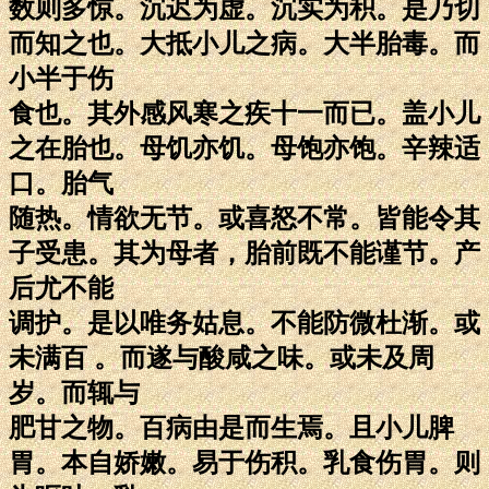
数则多惊。沉迟为虚。沉实为积。是乃切
而知之也。大抵小儿之病。大半胎毒。而
小半于伤
食也。其外感风寒之疾十一而已。盖小儿
之在胎也。母饥亦饥。母饱亦饱。辛辣适
口。胎气
随热。情欲无节。或喜怒不常。皆能令其
子受患。其为母者，胎前既不能谨节。产
后尤不能
调护。是以唯务姑息。不能防微杜渐。或
未满百 。而遂与酸咸之味。或未及周
岁。而辄与
肥甘之物。百病由是而生焉。且小儿脾
胃。本自娇嫩。易于伤积。乳食伤胃。则