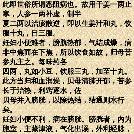
此即世俗所谓恶阻病也。故用干姜一两止
寒，人参一两补虚，制半
夏二两以治痰散逆，即以生姜汁和丸，饮
服十丸，日三服。
妊妇小便难者，膀胱热郁，气结成燥，病
非中焦而在下焦，所以饮食如故，归母苦
参丸主之。每味药各
四两，丸如小豆，饮服三丸，加至十丸。
此方当归和血润燥，贝母清肺开郁，苦参
长于治热，利窍逐水，佐
贝母并入膀胱，以除热结，结通则水行
矣。
妊妇小便不利，病在膀胱。膀胱者，内为
胞室，主藏津液，气化出溺，外利经脉，