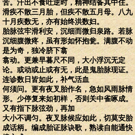
苦。汗出不食吐逆时，精神结备其中住。
滑疾不散三月胎，但疾不散五月母。八九
十月疾数无，亦有始终洪数妇。
胎脉弦牢滑利安，沉细而微归泉路。若脉
沉细腹微疼，虽有形如怀抱瓮。满腹不动
是为奇，独冷脐下翕
翕动。更兼早暮尺不同，大小浮沉无定
论。或动或止或有无，此是鬼胎脉现证。
连诊数日皆如此，补气活血
何须问。更有夜叉胎作名，急如风雨脉情
形。少停复来如初样，否则关中雀啄成。
又有指下脉弦劲，再加
大小不调匀。夜叉脉候应如此，切莫安胎
成话柄。编成胎证脉诀歌，熟读自能通快