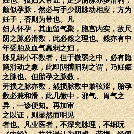
妊也。按妇人带证，足少阴脉亦多滑利，
颇似孕脉，然必与手少阴脉动相应，方为
妊子，否则为带也。凡
妇人怀孕，其血留气聚，胞宫内实，故尺
阴之脉必滑数，此必然之理也。然亦有中
年受胎及血气羸弱之妇，
脉见细小不数者，但于微弱之中，必有隐
隐滑动之象，此即阴搏阳别之谓，乃妊娠
之脉也。但胎孕之脉数，
劳损之脉亦数，然损脉数中兼弦涩，胎孕
数必兼和滑，此几微中，邪气、胃气之
异，一诊便知。再加审
之以证，则显然而明见
者也。凡业医者，不深究脉理，不细玩