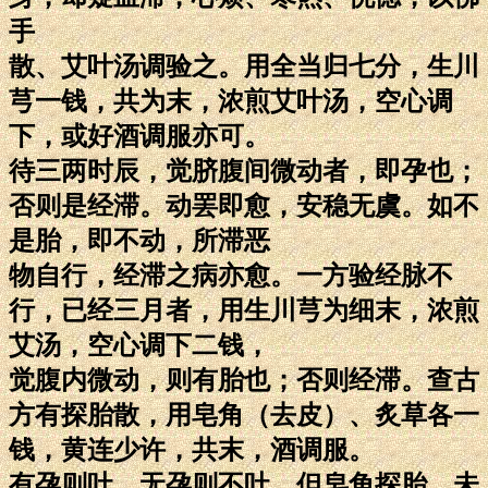
手
散、艾叶汤调验之。用全当归七分，生川
芎一钱，共为末，浓煎艾叶汤，空心调
下，或好酒调服亦可。
待三两时辰，觉脐腹间微动者，即孕也；
否则是经滞。动罢即愈，安稳无虞。如不
是胎，即不动，所滞恶
物自行，经滞之病亦愈。一方验经脉不
行，已经三月者，用生川芎为细末，浓煎
艾汤，空心调下二钱，
觉腹内微动，则有胎也；否则经滞。查古
方有探胎散，用皂角（去皮）、炙草各一
钱，黄连少许，共末，酒调服。
有孕则吐，无孕则不吐。但皂角探胎，未