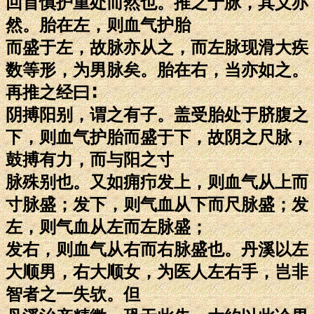
回首慎护重处而然也。推之于脉，其义亦
然。胎在左，则血气护胎
而盛于左，故脉亦从之，而左脉现滑大疾
数等形，为男脉矣。胎在右，当亦如之。
再推之经曰∶
阴搏阳别，谓之有子。盖受胎处于脐腹之
下，则血气护胎而盛于下，故阴之尺脉，
鼓搏有力，而与阳之寸
脉殊别也。又如痈疖发上，则血气从上而
寸脉盛；发下，则气血从下而尺脉盛；发
左，则气血从左而左脉盛；
发右，则血气从右而右脉盛也。丹溪以左
大顺男，右大顺女，为医人左右手，岂非
智者之一失欤。但