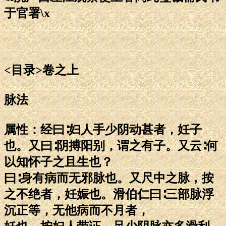
于官署\x
<目录>卷之上
脉法
属性：经曰∶妇人手少阴动甚者，妊子
也。又曰∶阴搏阳别，谓之有子。又云∶何
以知怀子之且生也？
曰∶身有病而无邪脉也。又尺中之脉，按
之不绝者，妊娠也。滑伯仁曰∶三部脉浮
沉正等，无他病而不月者，