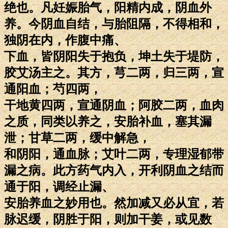
绝也。凡妊娠胎气，阳精内成，阴血外
养。今阴血自结，与胎阻隔，不得相和，
独阴在内，作腹中痛、
下血，皆阴阳失于抱负，坤土失于堤防，
胶艾汤主之。其方，芎二两，归三两，宣
通阳血；芍四两，
干地黄四两，宣通阴血；阿胶二两，血肉
之质，同类以养之，安胎补血，塞其漏
泄；甘草二两，缓中解急，
和阴阳，通血脉；艾叶二两，专理湿郁带
漏之病。此方药气内入，开利阴血之结而
通于阳，调经止漏、
安胎养血之妙用也。然加减又必从宜，若
脉迟缓，阴胜于阳，则加干姜，或见数