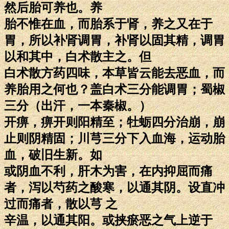
然后胎可养也。养
胎不惟在血，而胎系于肾，养之又在于
胃，所以补肾调胃，补肾以固其精，调胃
以和其中，白术散主之。但
白术散方药四味，本草皆云能去恶血，而
养胎用之何也？盖白术三分能调胃；蜀椒
三分（出汗，一本秦椒。）
开痹，痹开则阳精至；牡蛎四分治崩，崩
止则阴精固；川芎三分下入血海，运动胎
血，破旧生新。如
或阴血不利，肝木为害，在内抑屈而痛
者，泻以芍药之酸寒，以通其阴。设直冲
过而痛者，散以芎 之
辛温，以通其阳。或挟瘀恶之气上逆于