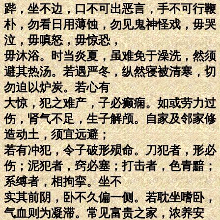
跸，坐不边，口不可出恶言，手不可行鞭
朴，勿看日用薄蚀，勿见鬼神怪戏，毋哭
泣，毋嗔怒，毋惊恐，
毋沐浴。时当炎夏，虽难免于澡洗，然须
避其热汤。若遇严冬，纵然寝被清寒，切
勿迫以炉炭。若心有
大惊，犯之难产，子必癫痫。如或劳力过
伤，肾气不足，生子解颅。自家及邻家修
造动土，须宜远避；
若有冲犯，令子破形殒命。刀犯者，形必
伤；泥犯者，窍必塞；打击者，色青黯；
系缚者，相拘挛。坐不
实其前阴，卧不久偏一侧。若耽坐嗜卧，
气血则为凝滞。常见富贵之家，浓养安