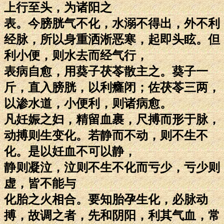
上行至头，为诸阳之
表。今膀胱气不化，水溺不得出，外不利
经脉，所以身重洒淅恶寒，起即头眩。但
利小便，则水去而经气行，
表病自愈，用葵子茯苓散主之。葵子一
斤，直入膀胱，以利癃闭；佐茯苓三两，
以渗水道，小便利，则诸病愈。
凡妊娠之妇，精留血裹，尺搏而形于脉，
动搏则生变化。若静而不动，则不生不
化。是以妊血不可以静，
静则凝泣，泣则不生不化而亏少，亏少则
虚，皆不能与
化胎之火相合。要知胎孕生化，必脉动
搏，故调之者，先和阴阳，利其气血，常