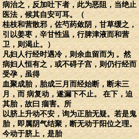
病治之，反加吐下者，此为恶阻，当绝止
医法，候其自安可耳。（
桂枝和营散邪，佐芍药敛阴，甘草缓之，
引以姜枣，辛甘性温，行脾津液而和营
卫，则渴止。）
凡妇人行经时遇冷，则余血留而为 。然
病妇人恒有之，或不碍子宫，则仍行经而
受孕，虽得
血聚成胎，胎成三月而经始断，断未三
月，而 病复动，遂漏下不止。 在下，迫
其胎，故曰 痼害。所
以脐上升动不安，询为正胎无疑。若是鬼
胎，即属阴气结聚，断无动于阳位之理。
今动于脐上，是胎