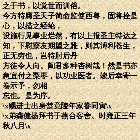
之于书，以觉世而训俗。
今方特膺圣天子简命监使西粤，固将拴是
心，以措之经纶，
设施行见事业烂然，有以上报圣主特达之
知，下慰寮友期望之雅，则其溥利苍生，
正无穷也，岂特肘后丹
方徒令人向。阎君多种杏树哉！然是书亦
急宜付之梨枣，以功业医者。竣后幸寄一
卷示予，勿相
忘也。是为序。
\x赐进士出身楚竟陵年家眷同寅\x
\x弟龚健扬拜书于燕台客舍。时雍正三年
秋八月\x