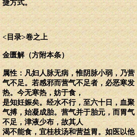
捷方式。
<目录>卷之上
金匮解（方附本条）
属性：凡妇人脉无病，惟阴脉小弱，乃营
气不足。若感邪而营气不足者，必恶寒发
热。今无寒热，妨于食，
是知妊娠矣。经水不行，至六十日，血聚
气搏，始凝成胎。营气并于胎元，而胃气
不足，津液少布，故其人
渴不能食，宜桂枝汤和营益胃。如医以他