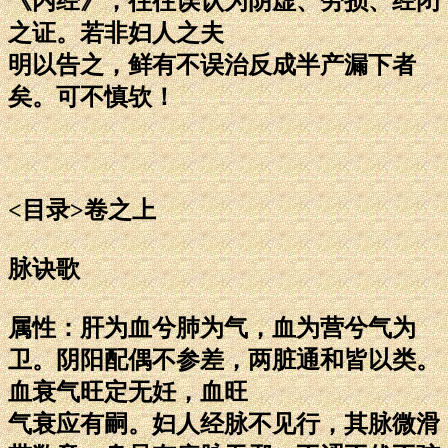
《内经》，往往误认为阴虚、劳损、经闭
之证。若非妇人之夫
明以告之，鲜有不误治反成半产漏下者
矣。可不慎欤！
<目录>卷之上
脉诀歌
属性：肝为血兮肺为气，血为营兮气为
卫。阴阳配偶不参差，两脏通和皆以类。
血衰气旺定无妊，血旺
气衰应有嗣。妇人经脉不见行，其脉微滑