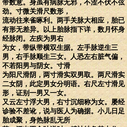
带数意。身虽有病脉无邪，不涩不伏不弦
劲。寸微关滑尺数形，
流动往来雀啄利。两手关脉大相应，胎已
有形无差异。以上胎脉指下详，数月怀身
经脉闭。左疾为男右
为女，带纵带横双生据。左手脉逆生三
男，右手脉顺生三女。人恐左右脏气偏，
不若阳男与阴女。寸滑
为阳尺滑阴，两寸滑实双男取。两尺滑实
二女阴，此定男女分明语。右尺左寸滑见
形，证别一男又一女。
又云左寸浮大男，右寸沉细称为女。屡经
诊验不差讹，说与医人为确据。小儿日足
胎成聚，身热脉乱无所