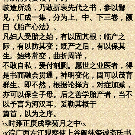
岐途所惑，乃敢折衷先代之书，参以鄙
见，汇成一集，分为上、中、下三卷，颜
曰《胎产心法》。
凡妇人受胎之始，有以固其根；临产之
际，有以防其变；既产之后，有以保其
生。始终常变，曲折周详，
不敢自私，爰付剞劂。愿世之业医者，得
是书而融会贯通，神明变化，固可以茂育
群生。即不然，根据论择方，对症加减，
亦可以保全子母。后之善学胎产者，当不
以予言为河汉耳。爰勒其概于
篇首，以为之序。
\x时雍正庚戌季菊月之中\x
\x浣广西左江观察使上谷阎纯玺诚斋氏书