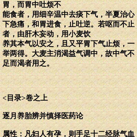
胃，而胃中吐烦不
能食者，用细辛温中去痰下气，半夏治心
下急痛，和胃进食，止吐逆。若呕而不止
者，由肝木妄动，用小麦饮
养其本气以安之，且又平胃下气止烦，一
举两得。大麦主消渴益气调中，故中气不
足而渴者用之。
<目录>卷之上
逐月养胎辨并慎择医药论
属性：凡妇人有孕，则手足十二经脉气血