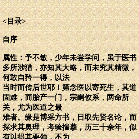
<目录>
自序
属性：予不敏，少年未尝学问，虽于医书
多所涉猎，亦知其大略，而未究其精微，
何敢自矜一得，以法
当时而传后世耶！第念医以寄死生，其道
固难，而胎产一门，宗嗣攸系，两命所
关，尤为医道之最
难者。缘是博采方书，日取先贤名论，而
探求其奥理，考验揣摹，历三十余年，似
有以得其要领，不为