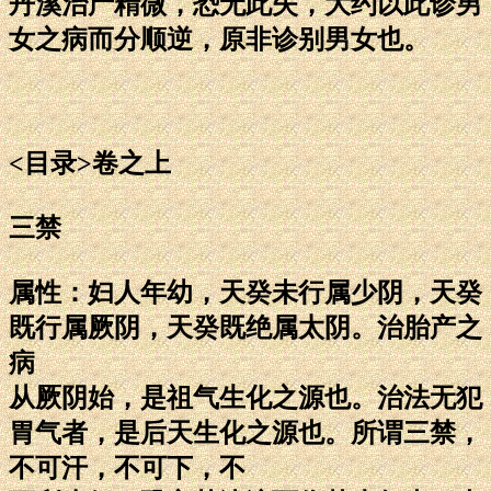
丹溪治产精微，恐无此失，大约以此诊男
女之病而分顺逆，原非诊别男女也。
<目录>卷之上
三禁
属性：妇人年幼，天癸未行属少阴，天癸
既行属厥阴，天癸既绝属太阴。治胎产之
病
从厥阴始，是祖气生化之源也。治法无犯
胃气者，是后天生化之源也。所谓三禁，
不可汗，不可下，不