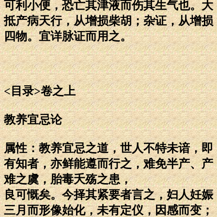
可利小便，恐亡其津液而伤其生气也。大
抵产病天行，从增损柴胡；杂证，从增损
四物。宜详脉证而用之。
<目录>卷之上
教养宜忌论
属性：教养宜忌之道，世人不特未谙，即
有知者，亦鲜能遵而行之，难免半产、产
难之虞，胎毒夭殇之患，
良可慨矣。今择其紧要者言之，妇人妊娠
三月而形像始化，未有定仪，因感而变；