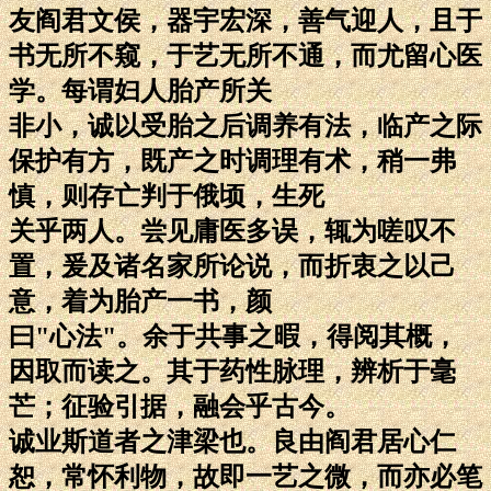
友阎君文侯，器宇宏深，善气迎人，且于
书无所不窥，于艺无所不通，而尤留心医
学。每谓妇人胎产所关
非小，诚以受胎之后调养有法，临产之际
保护有方，既产之时调理有术，稍一弗
慎，则存亡判于俄顷，生死
关乎两人。尝见庸医多误，辄为嗟叹不
置，爰及诸名家所论说，而折衷之以己
意，着为胎产一书，颜
曰"心法"。余于共事之暇，得阅其概，
因取而读之。其于药性脉理，辨析于毫
芒；征验引据，融会乎古今。
诚业斯道者之津梁也。良由阎君居心仁
恕，常怀利物，故即一艺之微，而亦必笔