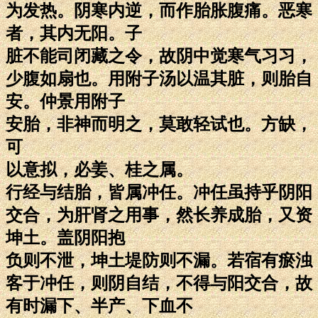
为发热。阴寒内逆，而作胎胀腹痛。恶寒
者，其内无阳。子
脏不能司闭藏之令，故阴中觉寒气习习，
少腹如扇也。用附子汤以温其脏，则胎自
安。仲景用附子
安胎，非神而明之，莫敢轻试也。方缺，
可
以意拟，必姜、桂之属。
行经与结胎，皆属冲任。冲任虽持乎阴阳
交合，为肝肾之用事，然长养成胎，又资
坤土。盖阴阳抱
负则不泄，坤土堤防则不漏。若宿有瘀浊
客于冲任，则阴自结，不得与阳交合，故
有时漏下、半产、下血不