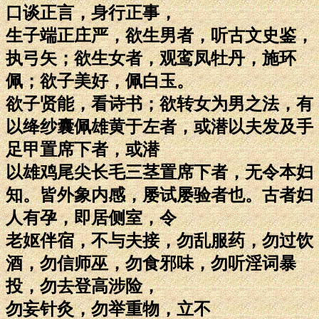
口谈正言，身行正事，
生子端正庄严，欲生男者，听古文史鉴，
执弓矢；欲生女者，观鸾凤牡丹，施环
佩；欲子美好，佩白玉。
欲子贤能，看诗书；欲转女为男之法，有
以绛纱囊佩雄黄于左者，或潜以夫发及手
足甲置席下者，或潜
以雄鸡尾尖长毛三茎置席下者，无令本妇
知。皆外象内感，屡试屡验者也。古者妇
人有孕，即居侧室，令
老妪伴宿，不与夫接，勿乱服药，勿过饮
酒，勿信师巫，勿食邪味，勿听淫词暴
投，勿去登高涉险，
勿妄针灸，勿举重物，立不