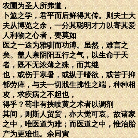
农圃为圣人所弗道，
卜筮之学，君平而后鲜得其传。则夫士大
夫从博览之余，一分其聪明才力以寄其爱
人利物之心者，要莫如
医之一途为雅驯而功溥。虽然，难言之
矣。盖人禀阴阳五行之气，以生命于天
者，既不无浓薄之殊，而其继
也，或伤于寒暑，或纵于嗜欲，或苦于抑
郁劳瘁，与夫一切戕生拂性之端，种种相
攻，求疾病之不起也，
得乎？苟非有挟岐黄之术者以调剂
其间，则斯人贸贸，亦大觉可哀。故诸家
之中，唯医道为难；而医道之中，惟治胎
产为更难也。余同寅