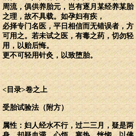
周流，俱供养胎元，岂有逐月某经养某胎
之理，故不具载。如孕妇有疾，
必择专门名医，平日相信而无错误者，方
可用之。若未试之医，有毒之药，切勿轻
用，以贻后悔。
更不可轻用针灸，以致堕胎。
<目录>卷之上
受胎试验法（附方）
属性：妇人经水不行，过二三月，疑是两
身，却疑血滞，心烦、寒热、恍惚，以佛