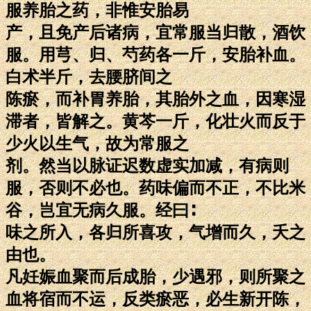
服养胎之药，非惟安胎易
产，且免产后诸病，宜常服当归散，酒饮
服。用芎、归、芍药各一斤，安胎补血。
白术半斤，去腰脐间之
陈瘀，而补胃养胎，其胎外之血，因寒湿
滞者，皆解之。黄芩一斤，化壮火而反于
少火以生气，故为常服之
剂。然当以脉证迟数虚实加减，有病则
服，否则不必也。药味偏而不正，不比米
谷，岂宜无病久服。经曰∶
味之所入，各归所喜攻，气增而久，夭之
由也。
凡妊娠血聚而后成胎，少遇邪，则所聚之
血将宿而不运，反类瘀恶，必生新开陈，