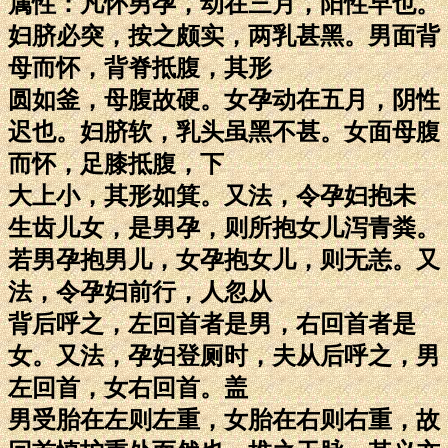
属性：凡怀男孕，动在三月，阳性早也。
妇脐必突，按之颇实，两乳甚黑。男面背
母而怀，背脊抵腹，其形
圆如釜，母腹故硬。女孕动在五月，阴性
迟也。妇脐软，乳头虽黑不甚。女面母腹
而怀，足膝抵腹，下
大上小，其形如箕。又法，令孕妇抱未
生齿儿女，是男孕，则所抱女儿泻青粪。
若男孕抱男儿，女孕抱女儿，则无恙。又
法，令孕妇前行，人忽从
背后呼之，左回首者是男，右回首者是
女。又法，孕妇登厕时，夫从后呼之，男
左回首，女右回首。盖
男受胎在左则左重，女胎在右则右重，故