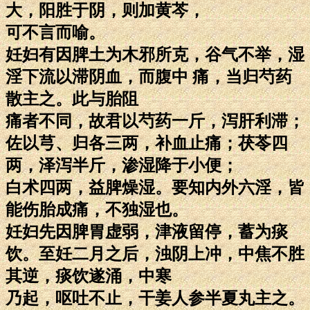
大，阳胜于阴，则加黄芩，
可不言而喻。
妊妇有因脾土为木邪所克，谷气不举，湿
淫下流以滞阴血，而腹中 痛，当归芍药
散主之。此与胎阻
痛者不同，故君以芍药一斤，泻肝利滞；
佐以芎、归各三两，补血止痛；茯苓四
两，泽泻半斤，渗湿降于小便；
白术四两，益脾燥湿。要知内外六淫，皆
能伤胎成痛，不独湿也。
妊妇先因脾胃虚弱，津液留停，蓄为痰
饮。至妊二月之后，浊阴上冲，中焦不胜
其逆，痰饮遂涌，中寒
乃起，呕吐不止，干姜人参半夏丸主之。