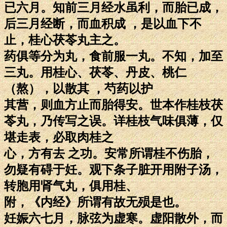
已六月。知前三月经水虽利，而胎已成，
后三月经断，而血积成 ，是以血下不
止，桂心茯苓丸主之。
药俱等分为丸，食前服一丸。不知，加至
三丸。用桂心、茯苓、丹皮、桃仁
（熬），以散其 ，芍药以护
其营，则血方止而胎得安。世本作桂枝茯
苓丸，乃传写之误。详桂枝气味俱薄，仅
堪走表，必取肉桂之
心，方有去 之功。安常所谓桂不伤胎，
勿疑有碍于妊。观下条子脏开用附子汤，
转胞用肾气丸，俱用桂、
附，《内经》所谓有故无殒是也。
妊娠六七月，脉弦为虚寒。虚阳散外，而