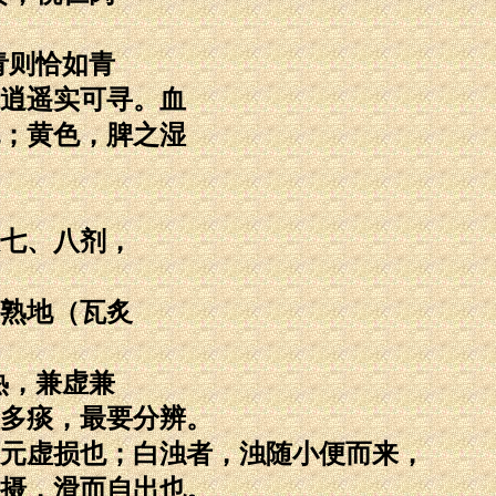
青则恰如青
逍遥实可寻。血
；黄色，脾之湿
七、八剂，
熟地（瓦炙
热，兼虚兼
多痰，最要分辨。
元虚损也；白浊者，浊随小便而来，
摄，滑而自出也。