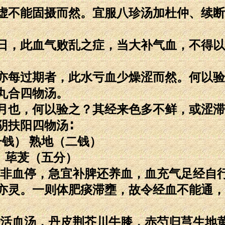
虚不能固摄而然。宜服八珍汤加杜仲、续断
日，此血气败乱之症，当大补气血，不得以
亦每过期者，此水亏血少燥涩而然。何以验
丸合四物汤。
月也，何以验之？其经来色多不鲜，或涩滞
阴扶阳四物汤∶
一钱） 熟地（二钱）
 荜茇（五分）
亏非血停，急宜补脾还养血，血充气足经自
亦灵。一则体肥痰滞壅，故令经血不能通，
经活血汤，丹皮荆芥川牛膝，赤芍归芎生地