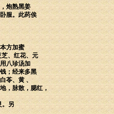
，炮熟黑姜
卧服。此药俟
本方加蜜
灵芝、红花、元
用八珍汤加
钱；经来多黑
白苓、黄 、
地，脉散，腮红，
灵。另