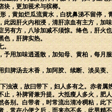
痞块，更加莪术与槟榔。
绛形，黄如烂瓜流黄水，白犹鼻涕不留停，
，此因肝火内相浸，清肝凉血有主方，加味
症另有方，八珍加减不须惊。绛色，肝火也
黑色，肝脾实热。
七。
，予用加味逍遥散，加知母、黄柏，每月服
用归脾汤去木香，加阿胶、续断、淡吴萸、
。
而下浊液，故曰带下，妇人多有之。赤者属
不止，补脾肾兼升提。大抵瘦人多火，肥人
然各别。白带者，时常流出清冷稠粘，此下
者，常在小便之后，而来亦不多，此男精不