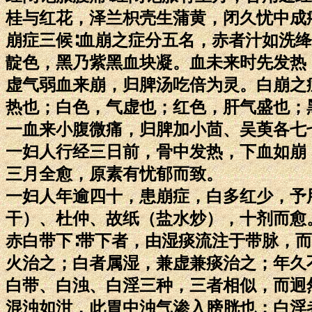
桂与红花，泽兰枳壳生蒲黄，闭久忧中成
崩症三候∶血崩之症分五名，赤者汁如洗
靛色，黑乃紫黑血块凝。血未来时先发热
虚气弱血来崩，归脾汤吃倍为灵。白崩之
热也；白色，气虚也；红色，肝气盛也；
一血来小腹微痛，归脾加小茴、吴萸各七
一妇人行经三日前，骨中发热，下血如崩
三月全愈，原素有忧郁而致。
一妇人年逾四十，患崩症，白多红少，予
干）、杜仲、故纸（盐水炒），十剂而愈
赤白带下∶带下者，由湿痰流注于带脉，
火治之；白者属湿，兼虚兼痰治之；年久
白带、白浊、白淫三种，三者相似，而迥
混浊如泔，此胃中浊气渗入膀胱也；白淫