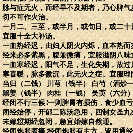
脉与症无火，而经早不及期者，乃心脾气
切不可作火治。
一月二、三至，或半月，或旬日，或二十
宜服十全大补汤。
一血热经迟，由妇人阴火内烁，血本热而
经来必多紫黑，腹兼微痛，宜服滋阴八味
一血寒经迟，阳气不足，生化失期，故过
寒喜暖，脉多微沉，此无火之症。宜服理
当归（二钱） 川芎（钱半） 白芍（酒炒
黑姜（钱半） 肉桂（一钱） 吴萸（六分）
经闭不行三候∶一则脾胃有损伤，食少血
闭经始停，开郁二陈汤急用，四制女圣丸
未嫁愆期经忽闭，急宜婚嫁自然通。
经闭饱胀腹痛∶经闭饱胀有主方，皆用通