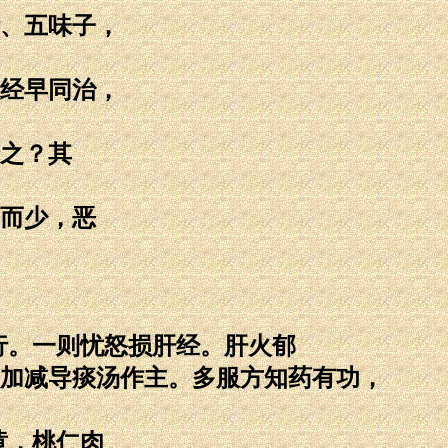
、五味子，
经早同治，
之？其
而少，恶
行。一则忧怒损肝经。肝火郁
加减导痰汤作主。多服方知药有功，
黄，桃仁肉