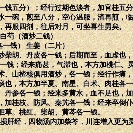
一钱五分）；经行过期色淡者，加官桂五分
水一碗，煎至八分，空心温服，渣再煎，临
，再服四剂，往后对月，可坐喜生男矣。
） 白芍（酒炒二钱）
各一钱） 生姜（二片）
炒柴胡、丹皮各一钱；后期而至，血虚也，
各一钱；经来痛甚，气滞也，本方加桃仁、
术、山楂核俱用酒炒，各一钱；经行作痛，
痰也，本方加半夏、南星、白术、肉桂各一
、丹参各一钱；经来多黄水，血不足也，加
，加桂枝、防风、秦艽各一钱；经来卒倒仆
胆草。桃红、柴胡、黄芩各一钱。
气损肝经，四物汤内加柴芩，川连增入更为