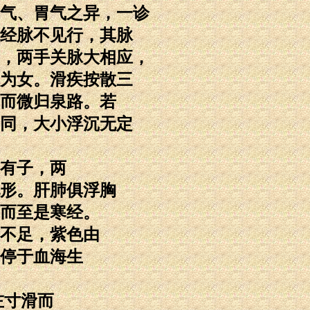
气、胃气之异，一诊
经脉不见行，其脉
，两手关脉大相应，
为女。滑疾按散三
而微归泉路。若
同，大小浮沉无定
有子，两
形。肝肺俱浮胸
而至是寒经。
不足，紫色由
停于血海生
左寸滑而