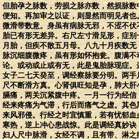
但胎孕之脉数，劳损之脉亦数，然损脉数
便知。再加审之以证，则显然而明见者也
微滑带数意。身虽有病脉无邪，不涩不伏
胎已有形无差异。右尺左寸滑见形，症别
月胎，但疾不散五月母。八九十月疾数无
脉沉细腹微疼，虽有形如怀抱瓮。腹满不
论。或动或止或有无，此是鬼胎脉现症。
女子二七天癸至，调经察脉要分明。两手
尺不断滑方真。心肾俱旺知是孕，肺大肝
膈痛，两关沉紧腹中疼。一月一行为经信
经来疼痛为气滞，行后而痛气之虚。其色
来风邪侵。行经之时宜慎重，若有忧郁血
寒热，逆上冲心患战惊。此是调经真妙诀
妇人尺中脉滑，女经不调，且有带、淋之