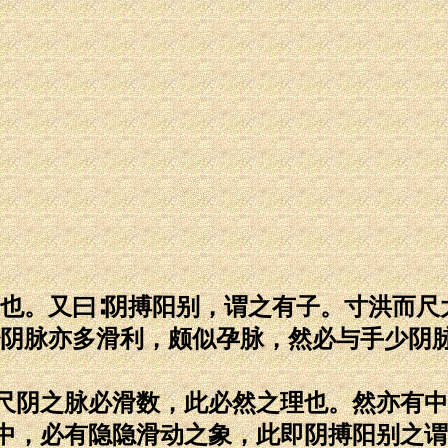
子也。又曰∶阴搏阳别，谓之有子。寸洪而尺
少阴脉亦多滑利，颇似孕脉，然必与手少阴
尺阴之脉必滑数，此必然之理也。然亦有中
中，必有隐隐滑动之象，此即阴搏阳别之谓