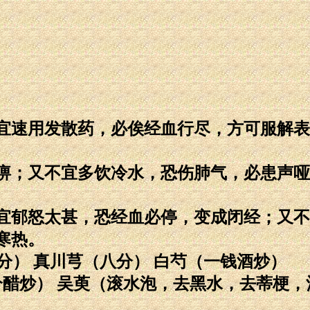
宜速用发散药，必俟经血行尽，方可服解表
痹；又不宜多饮冷水，恐伤肺气，必患声哑
宜郁怒太甚，恐经血必停，变成闭经；又不
寒热。
七分） 真川芎（八分） 白芍（一钱酒炒）
分醋炒） 吴萸（滚水泡，去黑水，去蒂梗