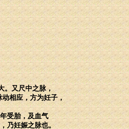
大。又尺中之脉，
脉动相应，方为妊子，
年受胎，及血气
，乃妊娠之脉也。