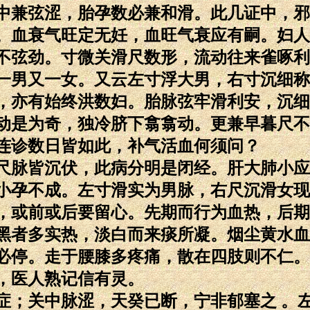
中兼弦涩，胎孕数必兼和滑。此几证中，邪
。血衰气旺定无妊，血旺气衰应有嗣。妇人
不弦劲。寸微关滑尺数形，流动往来雀啄利
一男又一女。又云左寸浮大男，右寸沉细称
，亦有始终洪数妇。胎脉弦牢滑利安，沉细
动是为奇，独冷脐下翕翕动。更兼早暮尺不
连诊数日皆如此，补气活血何须问？
尺脉皆沉伏，此病分明是闭经。肝大肺小应
小孕不成。左寸滑实为男脉，右尺沉滑女现
，或前或后要留心。先期而行为血热，后期
黑者多实热，淡白而来痰所凝。烟尘黄水血
必停。走于腰膝多疼痛，散在四肢则不仁。
，医人熟记信有灵。
症；关中脉涩，天癸已断，宁非郁塞之 。