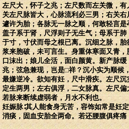
左尺大，怀子之兆；左尺数而左关微，有
关左尺脉皆大，心脉流利必三男；右关右
遽许为胎；各脉无一脉之顺，何敢轻言是
盖子系于肾，尺浮则子无生气；母系于肺
于寸，寸伏而母之根已离。沉细之脉，胎
浆来胞破，未可言生。身重体寒面又青，
口沫出；娘儿全活，面白颜黄。新产脉缓
兆；弦急兼现，岂是□祥？沉小实为顺候
最嫌逆冷。欲知有妊，尺中滑疾。左尺沉
定生两男；左右俱浮，二女脉真。左尺偏
若脉来断续虚弱者，月水不利也。
妊娠脉∶其人能食身无苦，容饰如常是妊
消痰，固血安胎全两命。若还腰腹俱疼痛