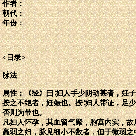
作者：
朝代：
年份：
<目录>
脉法
属性：《经》曰∶妇人手少阴动甚者，妊
按之不绝者，妊娠也。按∶妇人带证，足
否则为带也。
凡妇人怀孕，其血留气聚，胞宫内实，故
羸弱之妇，脉见细小不数者，但于微弱之