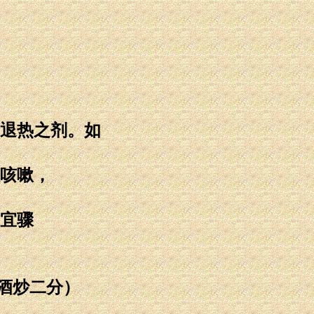
退热之剂。如
咳嗽，
宜骤
，酒炒二分）