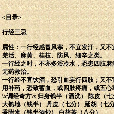
<目录>
行经三忌
属性：一行经感冒风寒，不宜发汗，又不
羌活、麻黄、桂枝、防风、细辛之类。
一行经之时，不亦多浴冷水，恐患四肢麻
无药救治。
一行经不宜饮酒，恐引血妄行四肢；又不
用补药，恐致蓄血，或四肢疼痛，或五心
\x调经奇方\x 归身钱半（酒洗） 陈皮（
大熟地（钱半） 丹皮（七分） 延胡（七
香附米（钱半酒炒） 白茯苓（八分）