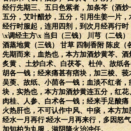
经行先期三、五日色紫者，加条芩（酒炒
五分，艾叶醋炒，五分，引用生姜一片，
经行时服起，连用四剂，到次月经再行时
\x调经主方\x 当归（三钱） 川芎（二钱
酒蒸地黄（三钱） 甘草 四制香附 陈皮（
先期而来，血热也，本方加酒炒黄芩、酒
炙黄 、土炒白术、白茯苓、杜仲、故纸
胡各一钱；经来痛甚有痞块，加三棱、莪
吴萸、故纸、小茴各一钱；血淡不红者，
块，实热也，本方加酒炒黄连五分，红花
肉桂、人参、白术各一钱；经来手足酸痛
火热肝也，不可认作中风、中痰，本方加
经水一月再行∶经水一月再来行，多因怒
加知柏为丸服，滋阴降火治冲任。