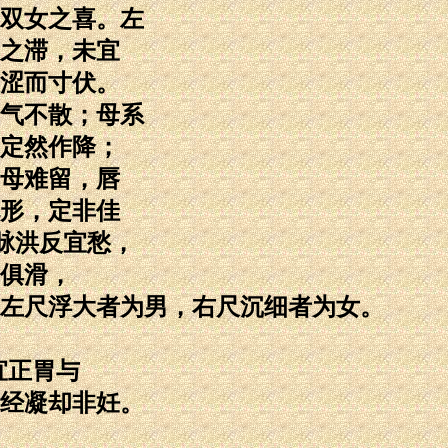
双女之喜。左
之滞，未宜
涩而寸伏。
气不散；母系
定然作降；
母难留，唇
形，定非佳
脉洪反宜愁，
俱滑，
左尺浮大者为男，右尺沉细者为女。
宜正胃与
经凝却非妊。