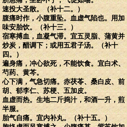
速投大圣散。（补十二。）
腹痛时作，小腹重坠。血虚气陷也。用加
味安胎饮。（补十三。）
宿寒搏血，血凝气滞。宜五灵脂、蒲黄并
炒炭，醋调下；或用五君子汤。（补十
四。）
遍身痛，冲心欲死，不能饮食。宜白术、
芍药、黄芩。
心下满，气急切痛。赤茯苓、桑白皮、前
胡、郁李仁、苏梗、五加皮。
血虚而热。生地二斤捣汁，和酒一升，煎
半服。
胎气自痛。宜内补丸。（补十五。）
胞络虚而风寒搏之，少腹痛甚。紫苏饮加