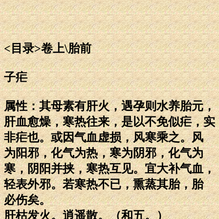
<目录>卷上\胎前
子疟
属性：其母素有肝火，遇孕则水养胎元，
肝血愈燥，寒热往来，是以不免似疟，实
非疟也。或因气血虚损，风寒乘之。风
为阳邪，化气为热，寒为阴邪，化气为
寒，阴阳并挟，寒热互见。宜大补气血，
轻表外邪。若寒热不已，熏蒸其胎，胎
必伤矣。
肝枯发火。逍遥散。（和五。）