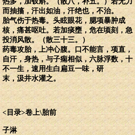
热多，加钗斛。（散八，补五。）若无力
而抽搐，汗出如油，汗绝也，不治。
胎气伤于热毒。头眩眼花，腮项暴肿成
核，痛甚呕吐。若加痰壅，危在顷刻，急
投消风散。（散三十三。）
药毒攻胎，上冲心腹。口不能言，项直，
自汗，身热，与子痫相似，六脉浮数，十
不一生，速用生白扁豆一味，研
末，汲井水灌之。
<目录>卷上\胎前
子淋