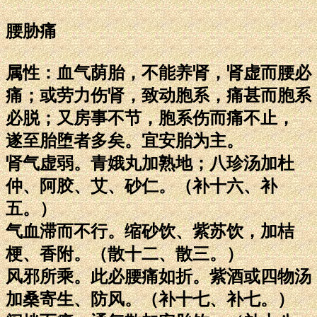
腰胁痛
属性：血气荫胎，不能养肾，肾虚而腰必
痛；或劳力伤肾，致动胞系，痛甚而胞系
必脱；又房事不节，胞系伤而痛不止，
遂至胎堕者多矣。宜安胎为主。
肾气虚弱。青娥丸加熟地；八珍汤加杜
仲、阿胶、艾、砂仁。（补十六、补
五。）
气血滞而不行。缩砂饮、紫苏饮，加桔
梗、香附。（散十二、散三。）
风邪所乘。此必腰痛如折。紫酒或四物汤
加桑寄生、防风。（补十七、补七。）