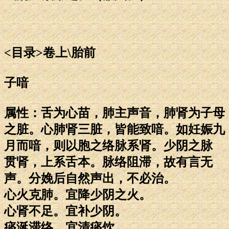
<目录>卷上\胎前
子喑
属性：舌为心苗，肺主声音，肺肾为子母
之脏。心肺肾三脏，皆能致喑。如妊娠九
月而喑，则以胞之络脉系肾。少阴之脉
贯肾，上系舌本。脉络阻滞，故有言无
声。分娩后自然声出，不必治。
心火克肺。宜降少阴之火。
心肾不足。宜补少阴。
痰涎滞络。宜清痰饮。