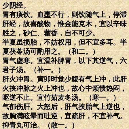
少阴经。
胃有痰饮。血壅不行，则饮随气上，停滞
肝经，故喜酸物，惟金能克木，宜以辛味
胜之，砂仁、藿香，自不可少。
半夏虽损胎，不妨权用，但不宜多耳。半
夏茯苓汤可酌用之。（和二。）
胃气虚寒。宜温补脾胃，以下其逆气，六
君子汤。（补一。）
肝火冲胃。寅卯时觉少腹有气上冲，此肝
火挟冲脉之火上冲也，故心中烦愦热闷，
呕逆不止。宜竹茹麦冬汤。（寒一。）
气郁伤肝。大怒后，肝气挟胎气上逆也，
故胸满眩晕而吐逆，宜疏肝，不宜补气。
抑青丸可治。（散一。）