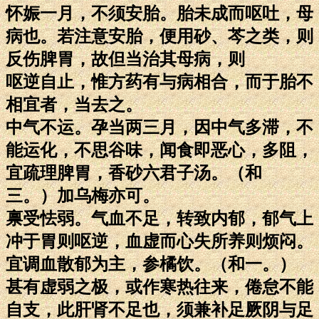
怀娠一月，不须安胎。胎未成而呕吐，母
病也。若注意安胎，便用砂、芩之类，则
反伤脾胃，故但当治其母病，则
呕逆自止，惟方药有与病相合，而于胎不
相宜者，当去之。
中气不运。孕当两三月，因中气多滞，不
能运化，不思谷味，闻食即恶心，多阻，
宜疏理脾胃，香砂六君子汤。（和
三。）加乌梅亦可。
禀受怯弱。气血不足，转致内郁，郁气上
冲于胃则呕逆，血虚而心失所养则烦闷。
宜调血散郁为主，参橘饮。（和一。）
甚有虚弱之极，或作寒热往来，倦怠不能
自支，此肝肾不足也，须兼补足厥阴与足