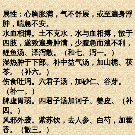
属性：心胸胀满，气不舒展，或至遍身浮
肿，喘急不安。
水血相搏。土不克水，水与血相搏，散于
四肢，遂致遍身肿满，少腹急而溲不利，
鲤鱼汤、泽泻散。（和七、泻一。）
湿热肿于下部。补中益气汤，加山栀、茯
苓。（补六。）
伤食吐泻。六君子汤，加砂仁、谷芽。
（补一。）
脾虚胃弱。四君子汤加诃子、姜皮。（补
四。）
风邪外袭。紫苏饮，去人参、白芍，加藿
香。（散三。）