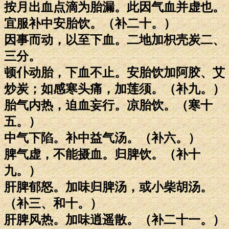
按月出血点滴为胎漏。此因气血并虚也。
宜服补中安胎饮。（补二十。）
因事而动，以至下血。二地加枳壳炭二、
三分。
顿仆动胎，下血不止。安胎饮加阿胶、艾
炒炭；如感寒头痛，加莲须。（补九。）
胎气内热，迫血妄行。凉胎饮。（寒十
五。）
中气下陷。补中益气汤。（补六。）
脾气虚，不能摄血。归脾饮。（补十
九。）
肝脾郁怒。加味归脾汤，或小柴胡汤。
（补三、和十。）
肝脾风热。加味逍遥散。（补二十一。）