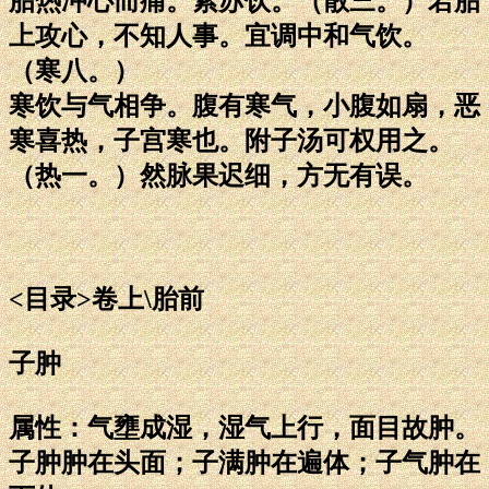
胎热冲心而痛。紫苏饮。（散三。）若胎
上攻心，不知人事。宜调中和气饮。
（寒八。）
寒饮与气相争。腹有寒气，小腹如扇，恶
寒喜热，子宫寒也。附子汤可权用之。
（热一。）然脉果迟细，方无有误。
<目录>卷上\胎前
子肿
属性：气壅成湿，湿气上行，面目故肿。
子肿肿在头面；子满肿在遍体；子气肿在