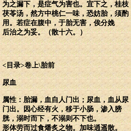
为之漏下，是症气为害也。宜下之，桂枝
茯苓汤，然方中桃仁一味，恐妨胎，须酌
用。若症在腹中，于胎无害，俟分娩
后治之为妥。（散十六。）
<目录>卷上\胎前
尿血
属性：胎漏，血自人门出；尿血，血从尿
门出。因心经有火，移于小肠，渗入膀
胱，溺时而下，不溺则不下也。
形体劳而过食燔炙之物。加味逍遥散。