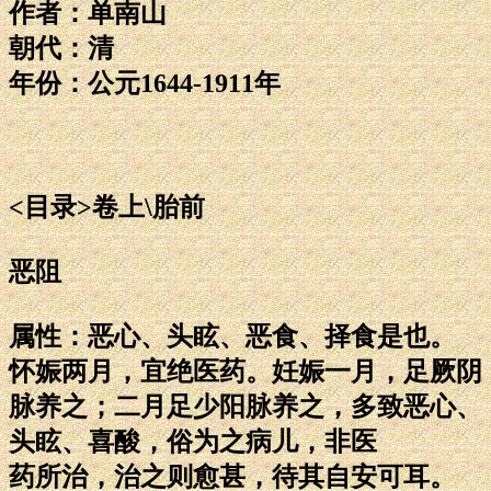
作者：单南山
朝代：清
年份：公元1644-1911年
<目录>卷上\胎前
恶阻
属性：恶心、头眩、恶食、择食是也。
怀娠两月，宜绝医药。妊娠一月，足厥阴
脉养之；二月足少阳脉养之，多致恶心、
头眩、喜酸，俗为之病儿，非医
药所治，治之则愈甚，待其自安可耳。