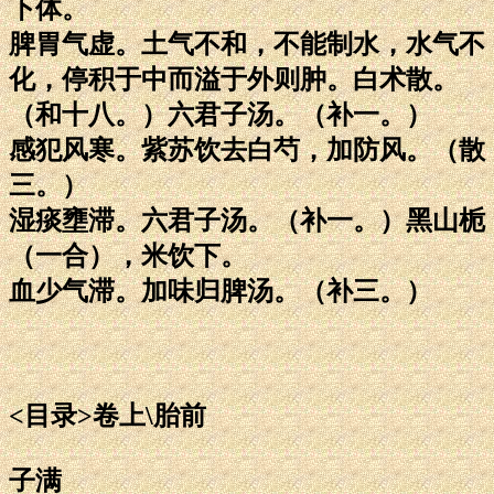
下体。
脾胃气虚。土气不和，不能制水，水气不
化，停积于中而溢于外则肿。白术散。
（和十八。）六君子汤。（补一。）
感犯风寒。紫苏饮去白芍，加防风。（散
三。）
湿痰壅滞。六君子汤。（补一。）黑山栀
（一合），米饮下。
血少气滞。加味归脾汤。（补三。）
<目录>卷上\胎前
子满