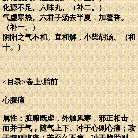
化源不足。六味丸。（补二。）
气虚寒热。六君子汤去半夏，加藿香。
（补一。）
阴阳之气不和。宜和解，小柴胡汤。（和
十。）
<目录>卷上\胎前
心腹痛
属性：脏腑既虚，外触风寒，邪正相击，
而并于气，随气上下。冲于心则心痛；攻
于腹则腹痛；若至久不瘥，冲于胞胎则