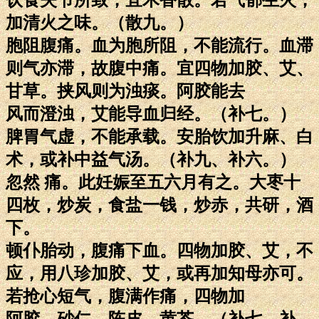
加清火之味。（散九。）
胞阻腹痛。血为胞所阻，不能流行。血滞
则气亦滞，故腹中痛。宜四物加胶、艾、
甘草。挟风则为浊痰。阿胶能去
风而澄浊，艾能导血归经。（补七。）
脾胃气虚，不能承载。安胎饮加升麻、白
术，或补中益气汤。（补九、补六。）
忽然 痛。此妊娠至五六月有之。大枣十
四枚，炒炭，食盐一钱，炒赤，共研，酒
下。
顿仆胎动，腹痛下血。四物加胶、艾，不
应，用八珍加胶、艾，或再加知母亦可。
若抢心短气，腹满作痛，四物加
阿胶、砂仁、陈皮、黄芩。（补七、补