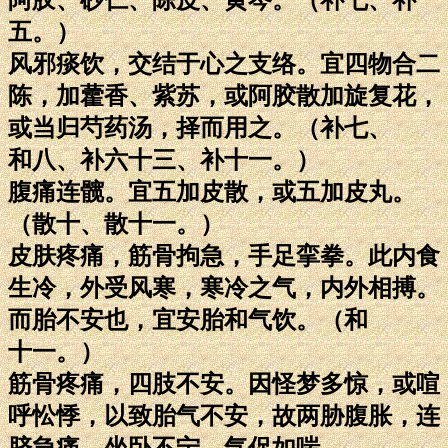
五。）
风邪痰饮，交结于心之支络。宜四物合二
陈，加藿香、紫苏，或阿胶散加旋复花，
或当归芍药汤，择而用之。（补七、
和八、补六十三、补十一。）
腹痛连髋。宜五加皮散，或五加皮丸。
（散十、散十一。）
皮肤疼痛，筋骨拘急，手足挛拳。此内食
生冷，外受风寒，寒冷之气，内外相搏。
而胎不安也，宜安胎和气饮。（和
十一。）
筋骨疼痛，四肢不安。因怪梦多惊，或喧
呼忪悸，以致胎气不安，故两胁腹胀，连
脐急痛，坐卧不宁，气促如喘。