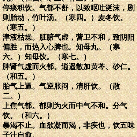
停痰积饮。气郁不舒，以致呕吐涎沫，剧
则胎动，竹叶汤。（寒四。）麦冬饮。
（寒五。）
津液枯燥。脏腑气虚，营卫不和，致阴阳
偏胜，而热入心脾也。知母丸。（寒
六。）知母饮。（寒七。）
脾肾气虚而火郁。逍遥散加黄芩、砂仁。
（和五。）
胎气上逼。气逆胀闷，清肝饮。（散
二。）
上焦气郁。郁则为火而中气不和。分气
饮。（和六。）
暴渴不止。血欲凝而渴，非疾也，饮五味
子汁自愈。