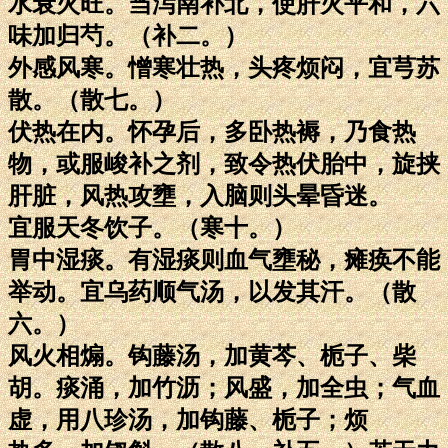
水衰火旺。当泻南补北，使肝火平和，六
味加归芍。（补二。）
外感风寒。憎寒壮热，头疼烦闷，宜芎苏
散。（散七。）
伏热在内。怀孕后，多卧热褥，乃食热
物，或服峻补之剂，致令热伏胎中，旋挟
肝脏，风热攻壅，入脑则头晕昏迷。
宜服天冬饮子。（寒十。）
胃中湿痰。有湿痰则血气壅秘，瘫痪不能
举动。宜乌药顺气汤，以发其汗。（散
六。）
风火相煽。钩藤汤，加黄芩、栀子、柴
胡。痰涌，加竹沥；风盛，加全虫；气血
虚，用八珍汤，加钩藤、栀子；烦