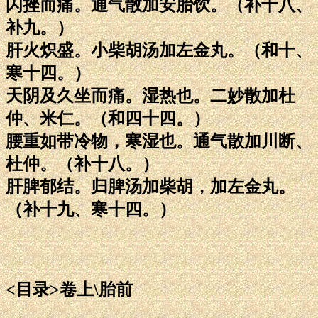
闪挫而痛。通气散加安胎饮。（补十八、
补九。）
肝火炽盛。小柴胡汤加左金丸。（和十、
寒十四。）
天阴及久坐而痛。湿热也。二妙散加杜
仲、米仁。（和四十四。）
腰重如带冷物，寒湿也。通气散加川断、
杜仲。（补十八。）
肝脾郁结。归脾汤加柴胡，加左金丸。
（补十九、寒十四。）
<目录>卷上\胎前