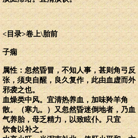
<目录>卷上\胎前
子痫
属性：忽然昏冒，不知人事，甚则角弓反
张，须臾自醒，良久复作，此由血虚而外
邪袭之也。
血燥类中风。宜清热养血，加味羚羊角
散。（寒九。）又忽然昏迷倒地者，乃血
气养胎，母乏精力，以致眩仆。只宜
饮食以补之。