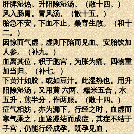
肝脾湿热。升阳除湿汤。（散十四。）
风入肠胃。胃风汤。（散十五。）
胎急不安，下血不止。桑寄生散。（和十
二。）
因惊而气虚，虚则下陷而见血。安胎饮加
人参。（补九。）
血离其位，积于胞宫，为胀为痛。四物重
加当归。（补七。）
下黄汁如胶，或如豆汁。此湿热也。用升
阳除湿汤，又用黄 六两、糯米五合，水
五升，煎半分，作两服。（散十四。）
症气相妨，亦为漏下。行经之时，血虚而
寒气乘之，血遂凝结而成症，其症不结于
子宫，仍能行经成孕。既孕见血，