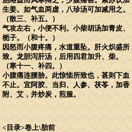
生姜。如气血两虚，八珍汤可加减用之。
（散三、补五。）
气攻左右，小便不利。小柴胡汤加青皮、
栀子。（和十。）
因怒而小腹疼痛，水道重坠。肝火炽盛所
致。龙胆泻肝汤，后用四君加升、柴。
（寒十一、补四。）
小腹痛连腰胁。此惊恼所致也，甚则下血
不止。宜阿胶、当归、人参、茯苓，加香
附、艾，并炒炭，煎服。
<目录>卷上\胎前