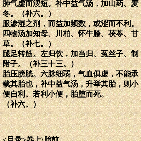
肺气虚而溲短。补中益气汤，加山药、麦
冬。（补六。）
服渗湿之剂，而益加频数，或涩而不利。
四物汤加知母、川柏、怀牛膝、茯苓、甘
草。（补七。）
腿足转筋。左归饮，加当归、菟丝子、制
附子。（补三十三。）
胎压膀胱。六脉细弱，气血俱虚，不能承
载其胎也，补中益气汤，升举其胎，则小
便自利。若利小便，胎堕而死。
（补六。）
<目录>卷上\胎前