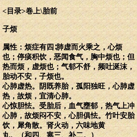
<目录>卷上\胎前
子烦
属性：烦症有四∶肺虚而火乘之，心烦
也；停痰积饮，恶闻食气，胸中烦也；但
热而烦，虚烦也；气郁不舒，频吐涎沫，
胎动不安，子烦也。
心肺虚热。阴既养胎，孤阳独旺，心肺虚
热，故烦，宜清心肺。
心惊胆怯。受胎后，血气壅郁，热气上冲
心肺，故烦闷不安，心胆俱怯。竹叶安胎
饮，犀角散。肾火动，六味地黄
丸。（和四、寒三、补二。）