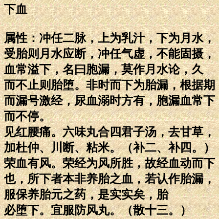
下血
属性：冲任二脉，上为乳汁，下为月水，
受胎则月水应断，冲任气虚，不能固摄，
血常溢下，名曰胞漏，莫作月水论，久
而不止则胎堕。非时而下为胎漏，根据期
而漏号激经，尿血溺时方有，胞漏血常下
而不停。
见红腰痛。六味丸合四君子汤，去甘草，
加杜仲、川断、粘米。（补二、补四。）
荣血有风。荣经为风所胜，故经血动而下
也，所下者本非养胎之血，若认作胎漏，
服保养胎元之药，是实实矣，胎
必堕下。宜服防风丸。（散十三。）