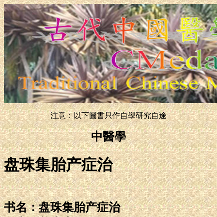
注意：以下圖書只作自學研究自途
中醫學
盘珠集胎产症治
书名：盘珠集胎产症治