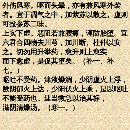
外伤风寒。呕而头晕，亦有兼风寒外袭
者。宜于调气之中，加紫苏以散之。虚则
可投参苏二味。
上实下虚。恶阻若兼腰痛，谨防胎堕。宜
六君合四物去川芎，加川断、杜仲以安
之。切勿用升举药，愈升则上愈实
而下愈虚，是促其堕矣。（补一、补
七。）
呕吐不受药。津液燥涸，少阴虚火上浮，
厥阴郁火上达，少阳伏火上乘，是以呕吐
不能受药也。速当救急以治其标，
滋阴清燥汤。（寒一。）