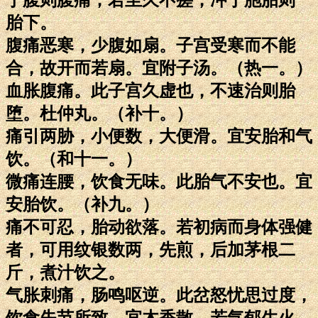
胎下。
腹痛恶寒，少腹如扇。子宫受寒而不能
合，故开而若扇。宜附子汤。（热一。）
血胀腹痛。此子宫久虚也，不速治则胎
堕。杜仲丸。（补十。）
痛引两胁，小便数，大便滑。宜安胎和气
饮。（和十一。）
微痛连腰，饮食无味。此胎气不安也。宜
安胎饮。（补九。）
痛不可忍，胎动欲落。若初病而身体强健
者，可用纹银数两，先煎，后加茅根二
斤，煮汁饮之。
气胀刺痛，肠鸣呕逆。此岔怒忧思过度，
饮食失节所致，宜木香散。若气郁生火，