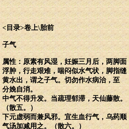
<目录>卷上\胎前
子气
属性：原素有风湿，妊娠三月后，两脚面
浮肿，行走艰难，喘闷似水气状，脚指缝
黄水出，谓之子气。切勿作水病治，至
分娩自消。
中气不得升发。当疏理郁滞，天仙藤散。
（散五。）
下元虚弱而兼风邪。宜生血行气，乌药顺
气汤加减用之。（散六。）