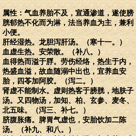
属性：气血养胎不及，宣通渗道，遂使膀
胱郁热不化而为淋，法当养血为主，兼利
小便。
肝经湿热。龙胆泻肝汤。（寒十一。）
血虚生热。安荣散。（补八。）
血得热而溢于脬。劳伤经络，热生于内，
热盛血溢，故血随溺中出也，宜养血安
胎，四苓加阿胶。（泻二。）
肾虚不能制水。虚则热客于膀胱，地肤子
汤。又四物汤，加知、柏、玄参、麦冬、
北五味。（泻三、补七。）
脐腹胀痛。脾胃气虚也，安胎饮加二陈
汤。（补九、和八。）