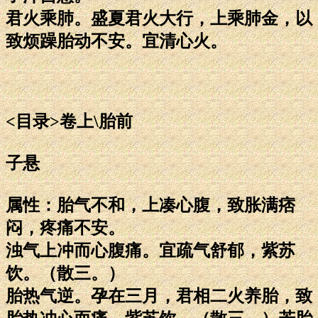
君火乘肺。盛夏君火大行，上乘肺金，以
致烦躁胎动不安。宜清心火。
<目录>卷上\胎前
子悬
属性：胎气不和，上凑心腹，致胀满痞
闷，疼痛不安。
浊气上冲而心腹痛。宜疏气舒郁，紫苏
饮。（散三。）
胎热气逆。孕在三月，君相二火养胎，致