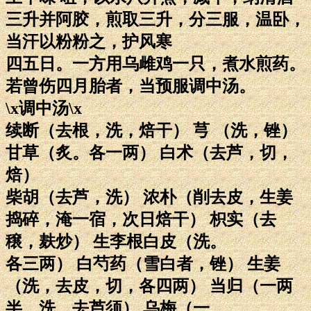
三升并阿胶，煎取三升，分三服，温卧，
当汗以粉粉之，护风寒
四五日。一方用乌雌鸡一只，煮水煎药。
若曾伤四月胎者，当预服调中汤。
\x调中汤\x
续断（去根，洗，焙干） 芎 （洗，锉）
甘草（炙。各一两） 白术（去芦，切，
焙）
柴胡（去芦，洗） 浓朴（削去皮，生姜
捣碎，淹一宿，次日焙干） 枳实（去
穣，麸炒） 生李根白皮（洗。
各三两） 白芍药（雪白者，锉） 生姜
（洗，去皮，切，各四两） 当归（一两
半，洗，去芦须） 乌梅（一