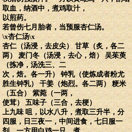
取血，纳酒中，煮鸡取汁，
以煎药。
若曾伤七月胎者，当预服杏仁汤。
\x杏仁汤\x
杏仁（汤浸，去皮尖） 甘草（炙，各二
两） 麦门冬（汤浸，去心，焙） 吴茱萸
（拣净，汤洗三、二
次，焙。各一升） 钟乳（使炼成者粉尤
胜生钟乳） 干姜（炮烈。各二两） 粳米
（五合） 紫菀（一两，
使茸） 五味子（三合，去梗）
上九味 咀，以水八升，煮取三升半，分
四服，日三夜一，中间进食，七日服一
剂。一方用白鸡一只，煮