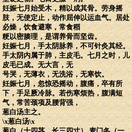
妊娠七月始受木，精以成其骨。劳身摇
肢，无使定止，动作屈伸以运血气。居处
必燥，饮食避寒，常食稻
粳以密腠理，是谓养骨而坚齿。
妊娠七月，手太阴脉养，不可针灸其经。
手太阴内属于肺，主皮毛。七月之时，儿
皮毛已成。无大言，无
号哭，无薄衣，无洗浴，无寒饮。
妊娠七月，忽惊恐摇动，腹痛，卒有所
下，手足厥冷脉。若伤寒烦热，腹满短
气，常苦颈项及腰背强，
葱白汤主之。
\x葱白汤\x
葱白（十四茎，长三四寸） 麦门冬（一