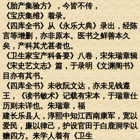
《胎产集验方》，今皆不传，
《宝庆集维》着录。
《四库全书》从《永乐大典》录出，经陈
言等增删，亦非原本。医书之鲜善本久
矣，产科其尤甚者也。
《卫生家宝产科备要》八卷，宋朱瑞章辑
《宋史艺文志》篇，于录明《文渊阁书》
目亦有其书。
《四库全书》未收阮文达，亦未见钱遵
王，《读书敏术》记载有宋本，于瑞章仕
历则未详也。朱瑞章，福
建长乐县人，淳熙中知江西南康军，宽以
爱民，廉以律己，护设官田于白鹿洞学以
赡四方。来学人着有《卫生