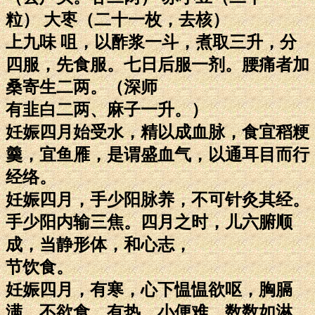
粒） 大枣（二十一枚，去核）
上九味 咀，以酢浆一斗，煮取三升，分
四服，先食服。七日后服一剂。腰痛者加
桑寄生二两。（深师
有韭白二两、麻子一升。）
妊娠四月始受水，精以成血脉，食宜稻粳
羹，宜鱼雁，是谓盛血气，以通耳目而行
经络。
妊娠四月，手少阳脉养，不可针灸其经。
手少阳内输三焦。四月之时，儿六腑顺
成，当静形体，和心志，
节饮食。
妊娠四月，有寒，心下愠愠欲呕，胸膈
满，不欲食。有热，小便难，数数如淋