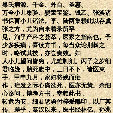
巢氏病源、千金、外台、圣惠、
万全小儿集验、婴童宝鉴。钱乙、张涣诸
书保育小儿诸法。李、陆两集赖此以存虞
张之方，尤为自来着录所罕
见。洵乎产科之荟萃，医家之指南也。予
少多疾病，喜读方书，每当众论荆棘之
时，略试其技，亦尝奏效。妇
人小儿望问皆穷，尤难制剂。丙子之岁细
君临娩，胎死腹中，三日不下，诸医束
手。甲申九月，家妇将娩而疟
作，疟发之际心痛欲死，医亦无策。余细
心诊问，博考方书，幸赖此书，
转危为安。细君惩勇付梓爰雕印，以广其
传。差乎，秦汉以来，医书经林亿、孙兆