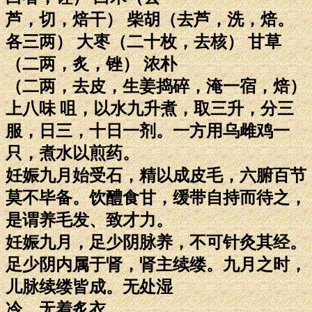
芦，切，焙干） 柴胡（去芦，洗，焙。
各三两） 大枣（二十枚，去核） 甘草
（二两，炙，锉） 浓朴
（二两，去皮，生姜捣碎，淹一宿，焙）
上八味 咀，以水九升煮，取三升，分三
服，日三，十日一剂。一方用乌雌鸡一
只，煮水以煎药。
妊娠九月始受石，精以成皮毛，六腑百节
莫不毕备。饮醴食甘，缓带自持而待之，
是谓养毛发、致才力。
妊娠九月，足少阴脉养，不可针灸其经。
足少阴内属于肾，肾主续缕。九月之时，
儿脉续缕皆成。无处湿
冷，无着炙衣。