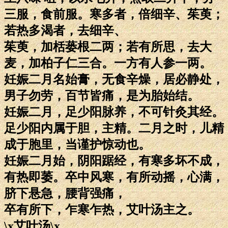
三服，食前服。寒多者，倍细辛、茱萸；
若热多渴者，去细辛、
茱萸，加栝蒌根二两；若有所思，去大
麦，加柏子仁三合。一方有人参一两。
妊娠二月名始膏，无食辛燥，居必静处，
男子勿劳，百节皆痛，是为胎始结。
妊娠二月，足少阳脉养，不可针灸其经。
足少阳内属于胆，主精。二月之时，儿精
成于胞里，当谨护惊动也。
妊娠二月始，阴阳踞经，有寒多坏不成，
有热即萎。卒中风寒，有所动摇，心满，
脐下悬急，腰背强痛，
卒有所下，乍寒乍热，艾叶汤主之。
\x艾叶汤\x