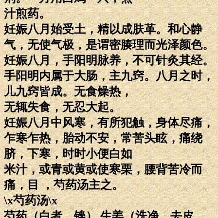
汁煎药。
妊娠八月始受土，精以成肤革。和心静
气，无使气极，是谓密腠理而光泽颜色。
妊娠八月，手阳明脉养，不可针灸其经。
手阳明内属于大肠，主九窍。八月之时，
儿九窍皆成。无食燥热，
无辄失食，无忍大起。
妊娠八月中风寒，有所犯触，身体尽痛，
乍寒乍热，胎动不安，常苦头眩，痛绕
脐，下寒，时时小便白如
米汁，或青或黄或使寒栗，腰背苦冷而
痛，目 ，芍药汤主之。
\x芍药汤\x
芍药（白者，锉） 生姜（洗净，去皮。