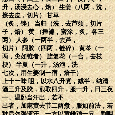
升，汤浸去心，焙） 生姜（八两，洗，
擦去皮，切片） 甘草
（炙，锉） 当归（洗，去芦须，切片
子，焙） 黄 （捶褊，蜜涂，炙。各三
两） 人参（一两半，去芦，
切片） 阿胶（四两，锉碎） 黄芩（一
两，尖如锥者） 旋复花（一合，去枝
梗） 半夏（一升，汤泡，洗
七次，用生姜制一宿，焙干）
上十一味 咀，以水八升煮，减半，纳清
酒三升及胶，煎取四升，服一升，日三夜
一。温卧当汗出，若不
出者，加麻黄去节二两煮，服如前法，若
秋后勿强渍汗。一方以黄雌鸡一只，割咽