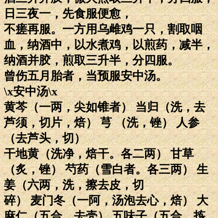
日三夜一，先食服便愈，
不瘥再服。一方用乌雌鸡一只，割取咽
血，纳酒中，以水煮鸡，以煎药，减半，
纳酒并胶，煎取三升半，分四服。
曾伤五月胎者，当预服安中汤。
\x安中汤\x
黄芩（一两，尖如锥者） 当归（洗，去
芦须，切片，焙） 芎 （洗，锉） 人参
（去芦头，切）
干地黄（洗净，焙干。各二两） 甘草
（炙，锉） 芍药（雪白者。各三两） 生
姜（六两，洗，擦去皮，切
碎） 麦门冬（一阿，汤泡去心，焙） 大
麻仁（五合，去壳） 五味子（五合，拣