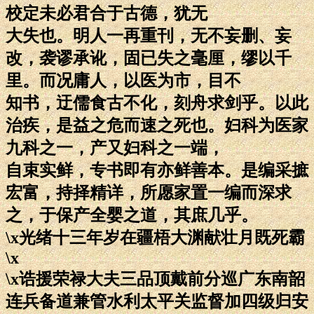
校定未必君合于古德，犹无
大失也。明人一再重刊，无不妄删、妄
改，袭谬承讹，固已失之毫厘，缪以千
里。而况庸人，以医为市，目不
知书，迂儒食古不化，刻舟求剑乎。以此
治疾，是益之危而速之死也。妇科为医家
九科之一，产又妇科之一端，
自束实鲜，专书即有亦鲜善本。是编采摭
宏富，持择精详，所愿家置一编而深求
之，于保产全婴之道，其庶几乎。
\x光绪十三年岁在疆梧大渊献壮月既死霸
\x
\x诰援荣禄大夫三品顶戴前分巡广东南韶
连兵备道兼管水利太平关监督加四级归安