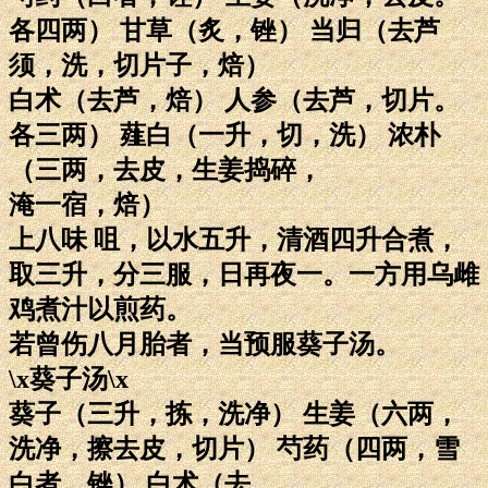
各四两） 甘草（炙，锉） 当归（去芦
须，洗，切片子，焙）
白术（去芦，焙） 人参（去芦，切片。
各三两） 薤白（一升，切，洗） 浓朴
（三两，去皮，生姜捣碎，
淹一宿，焙）
上八味 咀，以水五升，清酒四升合煮，
取三升，分三服，日再夜一。一方用乌雌
鸡煮汁以煎药。
若曾伤八月胎者，当预服葵子汤。
\x葵子汤\x
葵子（三升，拣，洗净） 生姜（六两，
洗净，擦去皮，切片） 芍药（四两，雪
白者，锉） 白术（去