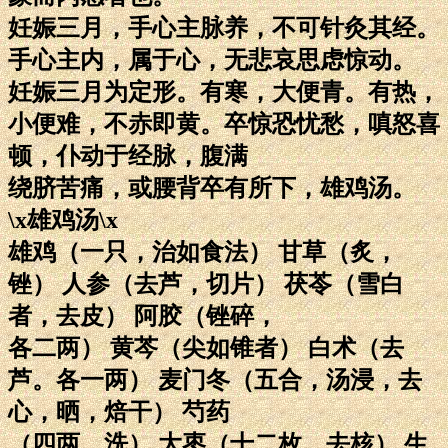
妊娠三月，手心主脉养，不可针灸其经。
手心主内，属于心，无悲哀思虑惊动。
妊娠三月为定形。有寒，大便青。有热，
小便难，不赤即黄。卒惊恐忧愁，嗔怒喜
顿，仆动于经脉，腹满
绕脐苦痛，或腰背卒有所下，雄鸡汤。
\x雄鸡汤\x
雄鸡（一只，治如食法） 甘草（炙，
锉） 人参（去芦，切片） 茯苓（雪白
者，去皮） 阿胶（锉碎，
各二两） 黄芩（尖如锥者） 白术（去
芦。各一两） 麦门冬（五合，汤浸，去
心，晒，焙干） 芍药
（四两，洗） 大枣（十二枚，去核） 生