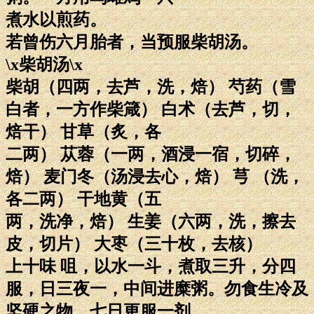
煮水以煎药。
若曾伤六月胎者，当预服柴胡汤。
\x柴胡汤\x
柴胡（四两，去芦，洗，焙） 芍药（雪
白者，一方作柴箴） 白术（去芦，切，
焙干） 甘草（炙，各
二两） 苁蓉（一两，酒浸一宿，切碎，
焙） 麦门冬（汤浸去心，焙） 芎 （洗，
各二两） 干地黄（五
两，洗净，焙） 生姜（六两，洗，擦去
皮，切片） 大枣（三十枚，去核）
上十味 咀，以水一斗，煮取三升，分四
服，日三夜一，中间进糜粥。勿食生冷及
坚硬之物。七日更服一剂。