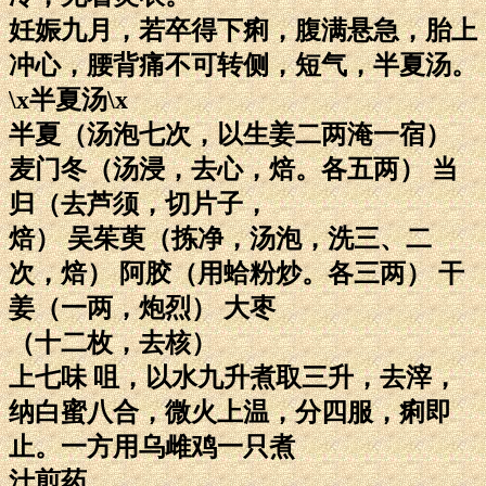
妊娠九月，若卒得下痢，腹满悬急，胎上
冲心，腰背痛不可转侧，短气，半夏汤。
\x半夏汤\x
半夏（汤泡七次，以生姜二两淹一宿）
麦门冬（汤浸，去心，焙。各五两） 当
归（去芦须，切片子，
焙） 吴茱萸（拣净，汤泡，洗三、二
次，焙） 阿胶（用蛤粉炒。各三两） 干
姜（一两，炮烈） 大枣
（十二枚，去核）
上七味 咀，以水九升煮取三升，去滓，
纳白蜜八合，微火上温，分四服，痢即
止。一方用乌雌鸡一只煮
汁煎药。