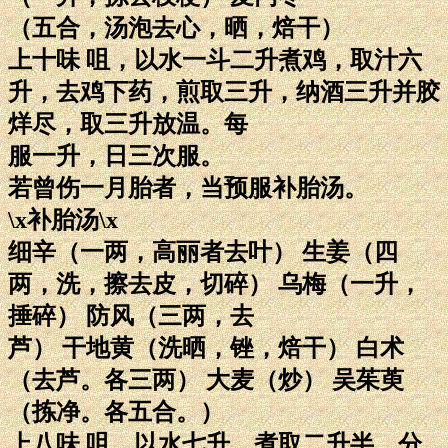
（五合，汤泡去心，晒，焙干）
上十味 咀，以水一斗二升煮鸡，取汁六
升，去鸡下药，煎取三升，纳酒三升并胶
烊尽，取三升放温。每
服一升，日三次服。
若曾伤一月胎者，当预服补胎汤。
\x补胎汤\x
细辛（一两，高丽者去叶） 生姜（四
两，洗，擦去皮，切碎） 乌梅（一升，
捶碎） 防风（三两，去
芦） 干地黄（洗晒，锉，焙干） 白术
（去芦。各三两） 大麦（炒） 吴茱萸
（拣净。各五合。）
上八味 咀，以水七升，煮取二升半，分