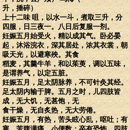
升，捶碎）
上十二味 咀，以水一斗，煮取三升，分
四服，日三夜一。八日后复服一剂。
妊娠五月始受火，精以成其气。卧必晏
起，沐浴浣衣，深其居处，浓其衣裳，朝
吸天光，以避寒殃。其食
稻麦，其羹牛羊，和以茱萸，调以五味，
是谓养气，以定五脏。
妊娠五月，足太阴脉养，不可针灸其经。
足太阴内输于脾。五月之时，儿四肢皆
成，无大饥，无甚饱，无
食干燥，无自炙热，无大劳倦。
妊娠五月，有热，苦头眩心乱，呕吐；有
寒，苦腹满痛，小便数；卒有恐怖，四肢