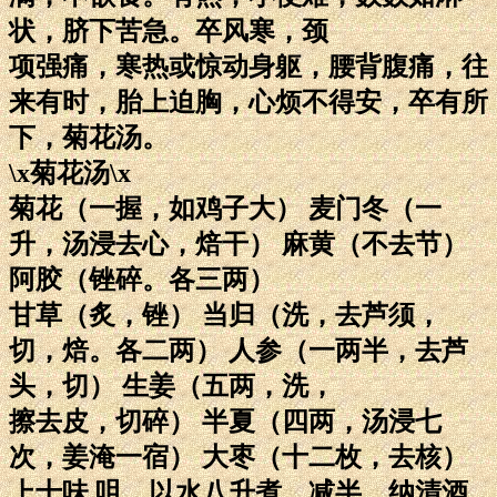
状，脐下苦急。卒风寒，颈
项强痛，寒热或惊动身躯，腰背腹痛，往
来有时，胎上迫胸，心烦不得安，卒有所
下，菊花汤。
\x菊花汤\x
菊花（一握，如鸡子大） 麦门冬（一
升，汤浸去心，焙干） 麻黄（不去节）
阿胶（锉碎。各三两）
甘草（炙，锉） 当归（洗，去芦须，
切，焙。各二两） 人参（一两半，去芦
头，切） 生姜（五两，洗，
擦去皮，切碎） 半夏（四两，汤浸七
次，姜淹一宿） 大枣（十二枚，去核）
上十味 咀，以水八升煮，减半，纳清酒