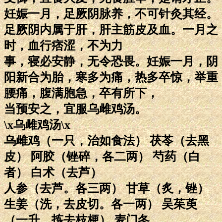
妊娠一月，足厥阴脉养，不可针灸其经。
足厥阴内属于肝，肝主筋皮及血。一月之
时，血行痞涩，不为力
事，寝必安静，无令恐畏。妊娠一月，阴
阳新合为胎，寒多为痛，热多卒惊，举重
腰痛，腹满胞急，卒有所下，
当预安之，宜服乌雌鸡汤。
\x乌雌鸡汤\x
乌雌鸡（一只，治如食法） 茯苓（去黑
皮） 阿胶（锉碎，各二两） 芍药（白
者） 白术（去芦）
人参（去芦。各三两） 甘草（炙，锉）
生姜（洗，去皮切。各一两） 吴茱萸
（一升，拣去枝梗） 麦门冬