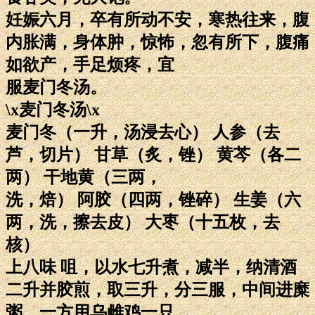
妊娠六月，卒有所动不安，寒热往来，腹
内胀满，身体肿，惊怖，忽有所下，腹痛
如欲产，手足烦疼，宜
服麦门冬汤。
\x麦门冬汤\x
麦门冬（一升，汤浸去心） 人参（去
芦，切片） 甘草（炙，锉） 黄芩（各二
两） 干地黄（三两，
洗，焙） 阿胶（四两，锉碎） 生姜（六
两，洗，擦去皮） 大枣（十五枚，去
核）
上八味 咀，以水七升煮，减半，纳清酒
二升并胶煎，取三升，分三服，中间进糜
粥。一方用乌雌鸡一只