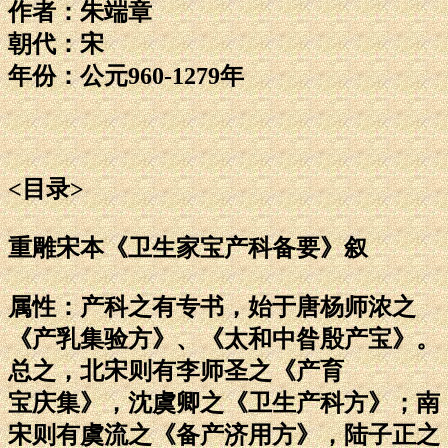
作者：朱端章
朝代：宋
年份：公元960-1279年
<目录>
重雕宋本《卫生家宝产科备要》叙
属性：产科之有专书，始于唐杨师浓之
《产乳集验方》、《太和中昝殷产宝》。
总之，北宋则有李师圣之《产育
宝庆集》，沈虞卿之《卫生产科方》；南
宋则有虞流之《备产济用方》，陆子正之