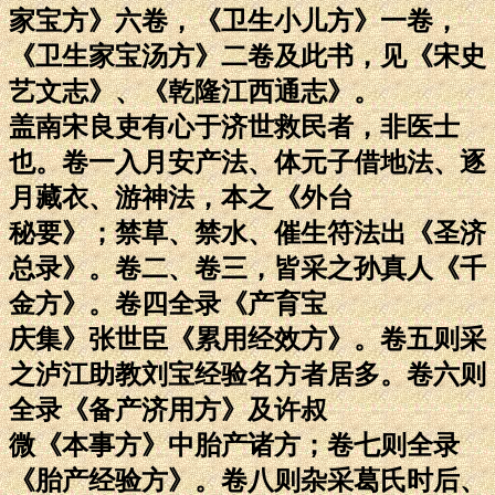
家宝方》六卷，《卫生小儿方》一卷，
《卫生家宝汤方》二卷及此书，见《宋史
艺文志》、《乾隆江西通志》。
盖南宋良吏有心于济世救民者，非医士
也。卷一入月安产法、体元子借地法、逐
月藏衣、游神法，本之《外台
秘要》；禁草、禁水、催生符法出《圣济
总录》。卷二、卷三，皆采之孙真人《千
金方》。卷四全录《产育宝
庆集》张世臣《累用经效方》。卷五则采
之泸江助教刘宝经验名方者居多。卷六则
全录《备产济用方》及许叔
微《本事方》中胎产诸方；卷七则全录
《胎产经验方》。卷八则杂采葛氏时后、