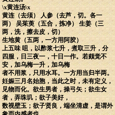
\x黄连汤\x
黄连（去须） 人参（去芦，切。各一
两） 吴茱萸（五合，拣净） 生姜（三
两，洗，擦去皮，切）
生地黄（五两，一方用阿胶）
上五味 咀，以酢浆七升，煮取三升，分
四服，日三夜一，十日一作。若颇觉不
安，加乌梅一升，加乌梅
者不用浆，只用水耳。一方用当归半两。
妊娠三月名始胞，当此之时，未有定义，
见物而化。欲生男者，操弓矢；欲生女
者，弄珠玑；欲子美好，
数视壁玉；欲子贤良，端坐清虚，是谓外
象而内感者也。