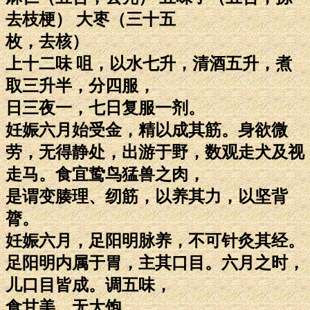
去枝梗） 大枣（三十五
枚，去核）
上十二味 咀，以水七升，清酒五升，煮
取三升半，分四服，
日三夜一，七日复服一剂。
妊娠六月始受金，精以成其筋。身欲微
劳，无得静处，出游于野，数观走犬及视
走马。食宜鸷鸟猛兽之肉，
是谓变腠理、纫筋，以养其力，以坚背
膂。
妊娠六月，足阳明脉养，不可针灸其经。
足阳明内属于胃，主其口目。六月之时，
儿口目皆成。调五味，
食甘美，无大饱。