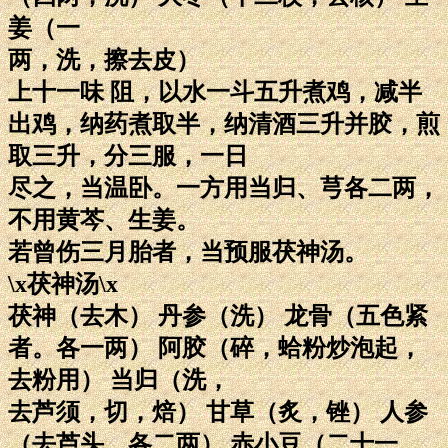
姜（一
两，洗，擦去皮）
上十一味 阻，以水一斗五升煮鸡，减半
出鸡，纳药煮取半，纳清酒三升并胶，煎
取三升，分三服，一日
尽之，当温卧。一方用当归、芎各二两，
不用黄芩、生姜。
若曾伤三月胎者，当预服茯神汤。
\x茯神汤\x
茯神（去木） 丹参（洗） 龙骨（五色紧
者。各一两） 阿胶（碎，蛤粉炒泡起，
去粉用） 当归（洗，
去芦须，切，焙） 甘草（炙，锉） 人参
（去芦头。各二两） 赤小豆（二十一