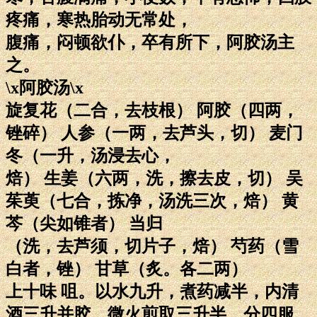
疼痛，寒热胎动无常处，
腹痛，闷顿欲仆，卒有所下，阿胶汤主
之。
\x阿胶汤\x
旋复花（二合，去枝根） 阿胶（四两，
锉碎） 人参（一两，去芦头，切） 麦门
冬（一升，汤浸去心，
焙） 生姜（六两，洗，擦去皮，切） 吴
茱萸（七合，拣净，汤洗三次，焙） 黄
芩（尖如锥者） 当归
（洗，去芦须，切片子，焙） 芍药（雪
白者，锉） 甘草（炙。各二两）
上十味 咀。以水九升，煮药减半，内清
酒三升并胶，微火煎取三升半，分四服，