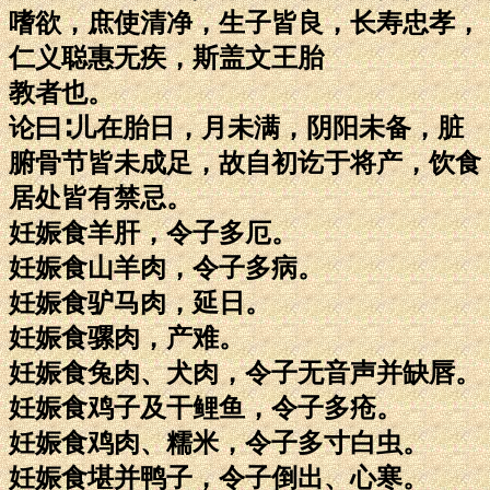
嗜欲，庶使清净，生子皆良，长寿忠孝，
仁义聪惠无疾，斯盖文王胎
教者也。
论曰∶儿在胎日，月未满，阴阳未备，脏
腑骨节皆未成足，故自初讫于将产，饮食
居处皆有禁忌。
妊娠食羊肝，令子多厄。
妊娠食山羊肉，令子多病。
妊娠食驴马肉，延日。
妊娠食骡肉，产难。
妊娠食兔肉、犬肉，令子无音声并缺唇。
妊娠食鸡子及干鲤鱼，令子多疮。
妊娠食鸡肉、糯米，令子多寸白虫。
妊娠食堪并鸭子，令子倒出、心寒。