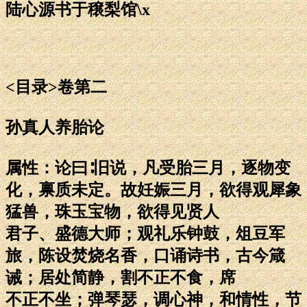
陆心源书于穣梨馆\x
<目录>卷第二
孙真人养胎论
属性：论曰∶旧说，凡受胎三月，逐物变
化，禀质未定。故妊娠三月，欲得观犀象
猛兽，珠玉宝物，欲得见贤人
君子、盛德大师；观礼乐钟鼓，俎豆军
旅，陈设焚烧名香，口诵诗书，古今箴
诫；居处简静，割不正不食，席
不正不坐；弹琴瑟，调心神，和情性，节