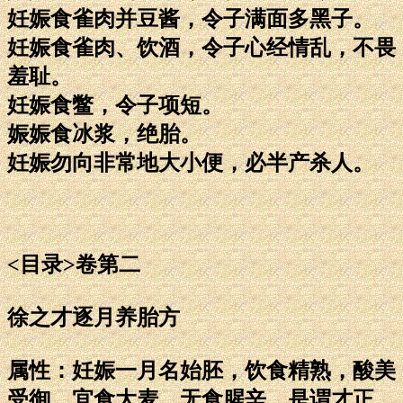
妊娠食雀肉并豆酱，令子满面多黑子。
妊娠食雀肉、饮酒，令子心经情乱，不畏
羞耻。
妊娠食鳖，令子项短。
娠娠食冰浆，绝胎。
妊娠勿向非常地大小便，必半产杀人。
<目录>卷第二
徐之才逐月养胎方
属性：妊娠一月名始胚，饮食精熟，酸美
受御，宜食大麦，无食腥辛，是谓才正。