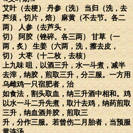
艾叶（去梗） 丹参（洗） 当归（洗，去
芦须，切片，焙） 麻黄（不去节。各二
两） 人参（去芦头，
切） 阿胶（锉碎。各三两） 甘草（一
两，炙） 生姜（六两，洗，擦去皮，
切） 大枣（十二枚，去核）
上九味 咀，以酒三升，水一斗煮，减半
去滓，纳胶，煎取三升，分三服。一方用
乌雌鸡一只宿肥者，治
如食法，割头取血，纳三升酒中相和。鸡
以水一斗二升先煮，取汁去鸡，纳药煎取
三升，纳血酒并胶，煎取三
升，分作三服。若曾伤二月胎者，当预服
黄连汤。