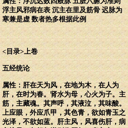
属性：浮沉迟数四般脉 五脏六腑为准则
浮主风邪病在表 沉主在里及筋骨 迟脉为
寒兼是虚 数者热多根据此例
<目录>上卷
五经统论
属性：肝在天为风，在地为木，在人为
肝，在时为春。肾水为母，心火为子。主
筋，主藏魂。其声呼，其液泣，其味酸。
上应眼，外应爪甲，其色青，欲如青玉之
光泽，不欲如蓝。肝主风，风喜伤肝，病