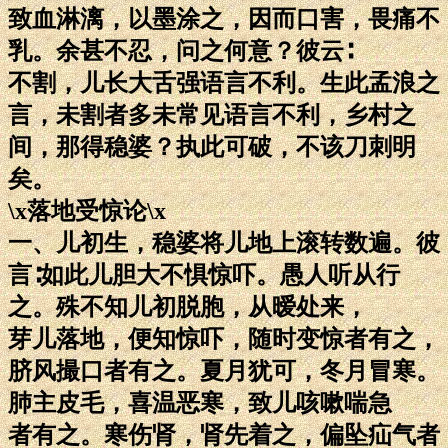
致血淋漓，以墨涂之，因而口害，畏痛不
乳。余甚不忍，问之何意？彼云∶
不割，儿长大舌强语言不利。生此孟浪之
言，未割者多未常见语言不利，乡村之
间，那得稳婆？执此可破，不该刀刺明
矣。
\x落地受惊论\x
一、儿初生，稳婆将儿地上滚转数遍。彼
言∶如此儿胆大不惧惊吓。愚人听从行
之。殊不知儿初脱胞，从暧处来，
芽儿落地，便知惊吓，随时变惊者有之，
脐风撮口者有之。夏月犹可，冬月冒寒。
肺主皮毛，喜温恶寒，致儿咳嗽喘急
者有之。寒伤肾，肾先着之，偏坠疝气者