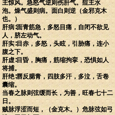
主惊风。急怒气逆则伤肝气。痘主水
泡。燥气盛则病。面白则逆（金邪克木
也。）
肝病∶面青筋急，多怒目痛，自闭不欲见
人，脐左动气。
肝实∶目赤，多怒，头眩，引胁痛，连小
腹之下。
肝虚∶目昏，胸痛，筋缩拘挛，恐惧如人
将捕。
肝绝∶唇反腮青，四肢多汗，多泣，舌卷
囊缩。
当春之脉则弦缓而长，为善，旺春七十二
日。
贼脉浮涩而短，（金克木。）危脉弦如弓