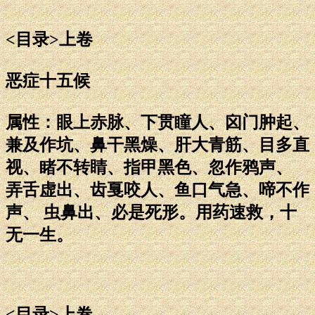
<目录>上卷
恶症十五候
属性：眼上赤脉、下贯瞳人、囟门肿起、
兼及作坑、鼻干黑燥、肝大青筋、目多直
视、睹不转睛、指甲黑色、忽作鸦声、
弄舌虚出、齿戛咬人、鱼口气急、啼不作
声、 虫鼻出、必是死形。用药速救，十
无一生。
<目录>上卷