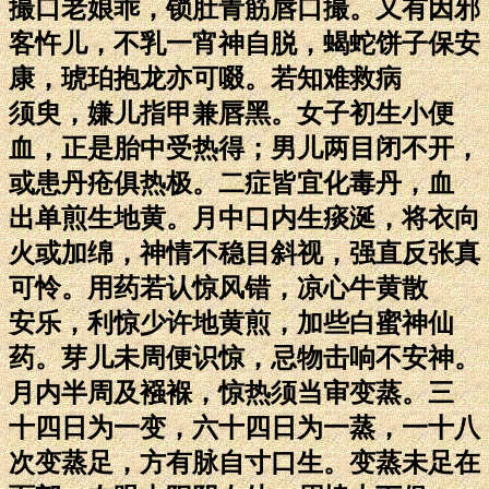
撮口老娘乖，锁肚青筋唇口撮。又有因邪
客忤儿，不乳一宵神自脱，蝎蛇饼子保安
康，琥珀抱龙亦可啜。若知难救病
须臾，嫌儿指甲兼唇黑。女子初生小便
血，正是胎中受热得；男儿两目闭不开，
或患丹疮俱热极。二症皆宜化毒丹，血
出单煎生地黄。月中口内生痰涎，将衣向
火或加绵，神情不稳目斜视，强直反张真
可怜。用药若认惊风错，凉心牛黄散
安乐，利惊少许地黄煎，加些白蜜神仙
药。芽儿未周便识惊，忌物击响不安神。
月内半周及襁褓，惊热须当审变蒸。三
十四日为一变，六十四日为一蒸，一十八
次变蒸足，方有脉自寸口生。变蒸未足在