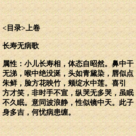
<目录>上卷
长寿无病歌
属性：小儿长寿相，体态自昭然。鼻中干
无涕，喉中绝没涎，头如青黛染，唇似点
朱鲜，脸方花映竹，颊绽水中莲。喜引
方才笑，非时手不宣，纵哭无多哭，虽眠
不久眠。意同波浪静，性似镜中天。此子
身多吉，何忧病患缠。