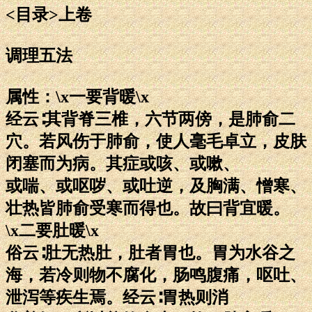
<目录>上卷
调理五法
属性：\x一要背暖\x
经云∶其背脊三椎，六节两傍，是肺俞二
穴。若风伤于肺俞，使人毫毛卓立，皮肤
闭塞而为病。其症或咳、或嗽、
或喘、或呕哕、或吐逆，及胸满、憎寒、
壮热皆肺俞受寒而得也。故曰背宜暖。
\x二要肚暖\x
俗云∶肚无热肚，肚者胃也。胃为水谷之
海，若冷则物不腐化，肠鸣腹痛，呕吐、
泄泻等疾生焉。经云∶胃热则消