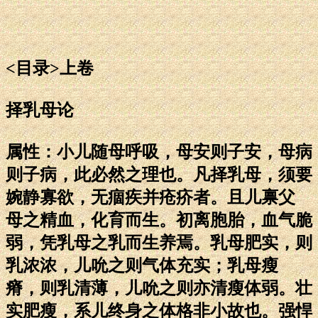
<目录>上卷
择乳母论
属性：小儿随母呼吸，母安则子安，母病
则子病，此必然之理也。凡择乳母，须要
婉静寡欲，无痼疾并疮疥者。且儿禀父
母之精血，化育而生。初离胞胎，血气脆
弱，凭乳母之乳而生养焉。乳母肥实，则
乳浓浓，儿吮之则气体充实；乳母瘦
瘠，则乳清薄，儿吮之则亦清瘦体弱。壮
实肥瘦，系儿终身之体格非小故也。强悍