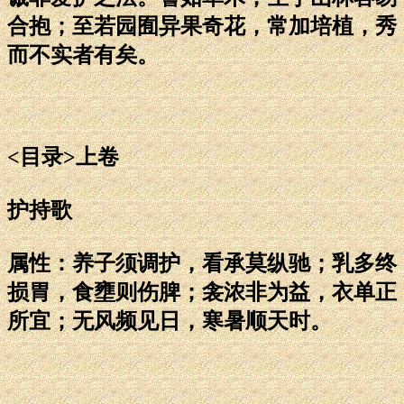
合抱；至若园囿异果奇花，常加培植，秀
而不实者有矣。
<目录>上卷
护持歌
属性：养子须调护，看承莫纵驰；乳多终
损胃，食壅则伤脾；衾浓非为益，衣单正
所宜；无风频见日，寒暑顺天时。