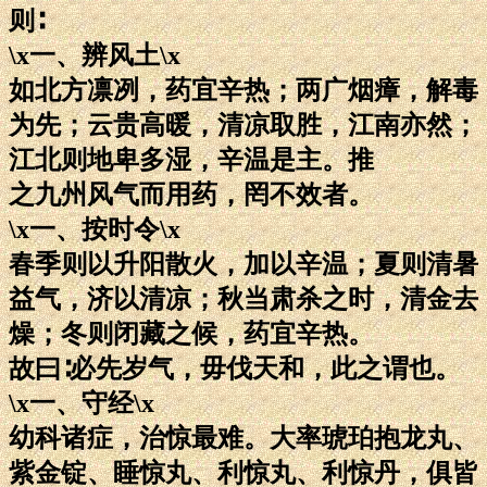
则∶
\x一、辨风土\x
如北方凛冽，药宜辛热；两广烟瘴，解毒
为先；云贵高暖，清凉取胜，江南亦然；
江北则地卑多湿，辛温是主。推
之九州风气而用药，罔不效者。
\x一、按时令\x
春季则以升阳散火，加以辛温；夏则清暑
益气，济以清凉；秋当肃杀之时，清金去
燥；冬则闭藏之候，药宜辛热。
故曰∶必先岁气，毋伐天和，此之谓也。
\x一、守经\x
幼科诸症，治惊最难。大率琥珀抱龙丸、
紫金锭、睡惊丸、利惊丸、利惊丹，俱皆