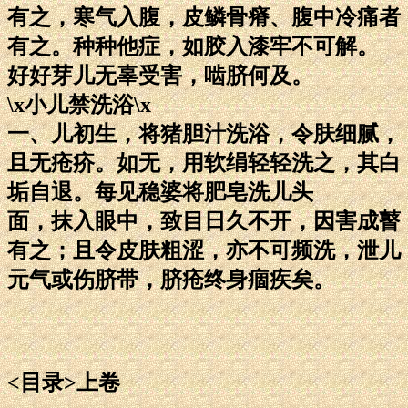
有之，寒气入腹，皮鳞骨瘠、腹中冷痛者
有之。种种他症，如胶入漆牢不可解。
好好芽儿无辜受害，啮脐何及。
\x小儿禁洗浴\x
一、儿初生，将猪胆汁洗浴，令肤细腻，
且无疮疥。如无，用软绢轻轻洗之，其白
垢自退。每见稳婆将肥皂洗儿头
面，抹入眼中，致目日久不开，因害成瞽
有之；且令皮肤粗涩，亦不可频洗，泄儿
元气或伤脐带，脐疮终身痼疾矣。
<目录>上卷