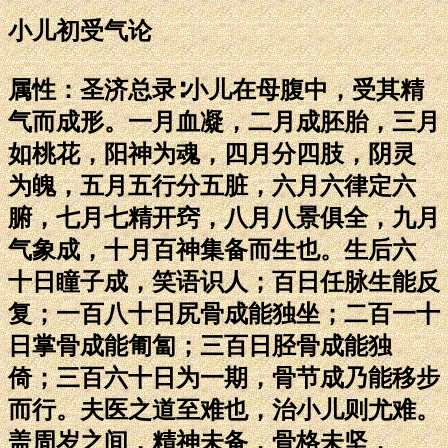
小儿初受气论
属性：圣济总录∶小儿在母腹中，受其精
气而成形。一月血凝，二月成胚胎，三月
如桃花，阳神为魂，四月分四肢，阴灵
为魄，五月五行分五脏，六月六律定六
腑，七月七精开窍，八月八景俱全，九月
气象成，十月百神集备而生也。生后六
十日瞳子成，笑语识人；百日任脉生能反
复；一百八十日尻骨成能独坐；二百一十
日掌骨成能匍匐；三百日胫骨成能独
倚；三百六十日为一期，骨节成乃能移步
而行。夫医之道至难也，治小儿则尤难。
盖周岁之间，精神未备，骨格未坚，