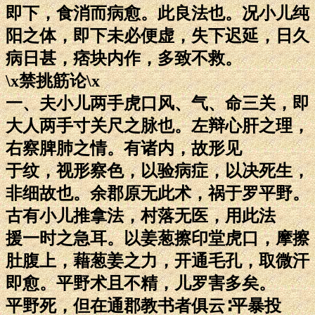
即下，食消而病愈。此良法也。况小儿纯
阳之体，即下未必便虚，失下迟延，日久
病日甚，痞块内作，多致不救。
\x禁挑筋论\x
一、夫小儿两手虎口风、气、命三关，即
大人两手寸关尺之脉也。左辩心肝之理，
右察脾肺之情。有诸内，故形见
于纹，视形察色，以验病症，以决死生，
非细故也。余郡原无此术，祸于罗平野。
古有小儿推拿法，村落无医，用此法
援一时之急耳。以姜葱擦印堂虎口，摩擦
肚腹上，藉葱姜之力，开通毛孔，取微汗
即愈。平野术且不精，儿罗害多矣。
平野死，但在通郡教书者俱云∶平暴投