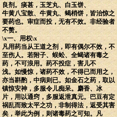
良剂。痰甚，玉芝丸、白玉饼、
牛黄八宝散、牛黄丸、蝎梢饼，皆治惊之
要药也。审症而投，无有不效。非经验者
不赘。
\x一、用权\x
凡用药当从王道之剂，即有偶尔不效，不
至伤人。若附子、蜈蚣、全蝎诸有毒之
药，不可浪用。药不投症，害儿不
浅。如慢惊，诸药不效，不得已而用之，
亦当斟酌，中病则已。如金石之药，取以
镇惊安神，多服令儿痴呆。麝香、冰
片，用以通窍，多服返泄真元。巴豆有定
祸乱而致太平之功，非制得法，返受其害
矣，举此为例，则诸毒药之可知。凡