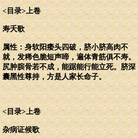
<目录>上卷
寿夭歌
属性：身软阳痿头四破，脐小脐高肉不
就，发稀色脆短声啼，遍体青筋俱不寿。
尻肿膑骨若不成，能踞能行能立死。脐深
囊黑性尊持，方是人家长命子。
<目录>上卷
杂病证候歌