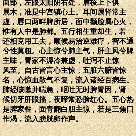
面部，左眼太阳阴右处，眉棱上下俱
属木，准是中宫镇心土。耳间属肾常主
虚，唇口两畔脾所居，面中颧脸属心火，
惟有人中是肺都。五行相生重却生，若
还相克用工夫，顺候易治逆难疗，智不通
兮性莫粗。心主惊兮肺主气，肝主风兮脾
主味，胃家不溽冷兼虚，吐泻不止惊
风至。自古皆言心主惊，五脏六腑皆惊
名，心惊血散气不复，流入诸经百病生。
肺经咳嗽并喘急，呕吐无时脾胃因，肾
候切牙肝眼搐，夜啼常恐脸红心。五心热
是脾家咎，面青翻白胆主惊，若是三焦口
作渴，流入膀胱卵作声。