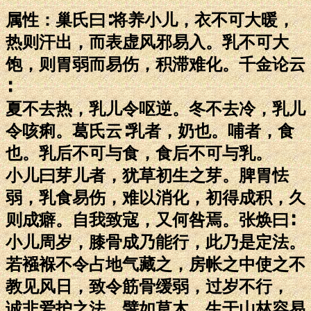
属性：巢氏曰∶将养小儿，衣不可大暖，
热则汗出，而表虚风邪易入。乳不可大
饱，则胃弱而易伤，积滞难化。千金论云
∶
夏不去热，乳儿令呕逆。冬不去冷，乳儿
令咳痢。葛氏云∶乳者，奶也。哺者，食
也。乳后不可与食，食后不可与乳。
小儿曰芽儿者，犹草初生之芽。脾胃怯
弱，乳食易伤，难以消化，初得成积，久
则成癖。自我致寇，又何咎焉。张焕曰∶
小儿周岁，膝骨成乃能行，此乃是定法。
若襁褓不令占地气藏之，房帐之中使之不
教见风日，致令筋骨缓弱，过岁不行，
诚非爱护之法。譬如草木，生于山林容易