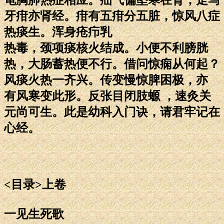
牙疳亦肾经。疳有五疳分五脏，惊风八症
热痰生。浑身疮疖乳
热毒，颈项痰核火结成。小便不利膀胱
热，大肠蓄热便不行。借问惊痫从何起？
风痰火热一齐兴。传变慢惊脾困极，亦
有风寒变此形。反张目闭肢螈 ，速灸关
元尚可生。此是幼科入门诀，请君牢记在
心经。
<目录>上卷
一见生死歌