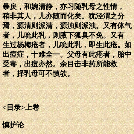
暴戾，和婉清静，亦习随乳母之性情，
稍非其人，儿亦随而化矣。犹泾渭之分
焉，源清则派清，源浊则派浊。又有体气
者，儿吮此乳，则腋下狐臭不免。又有
生过杨梅疮者，儿吮此乳，即生此疮。如
出痘症，十难全一。父母有此疮者，胎中
受毒，出痘亦然。余目击非药所能救
者，择乳母可不慎欤。
<目录>上卷
慎护论