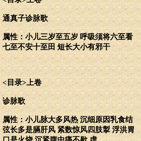
通真子诊脉歌
属性：小儿三岁至五岁 呼吸须将六至看
七至不安十至田 短长大小有邪干
<目录>上卷
诊脉歌
属性：小儿脉大多风热 沉细原因乳食结
弦长多是膈肝风 紧数惊风四肢掣 浮洪胃
口是火烧 沉紧腹中痛不歇 虚