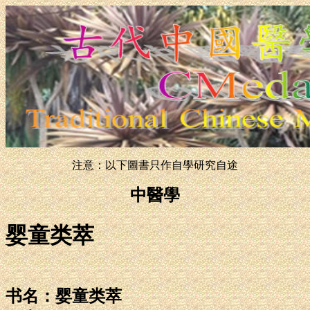
注意：以下圖書只作自學研究自途
中醫學
婴童类萃
书名：婴童类萃