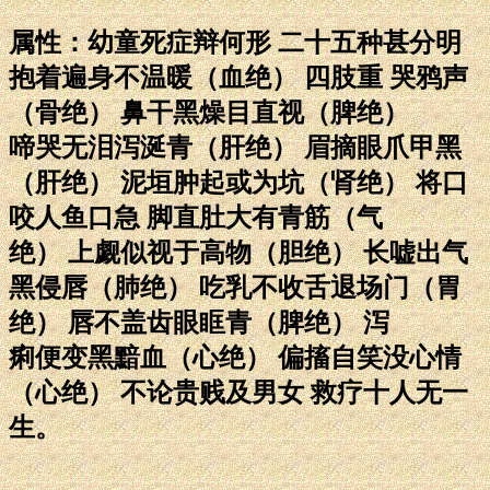
属性：幼童死症辩何形 二十五种甚分明
抱着遍身不温暖（血绝） 四肢重 哭鸦声
（骨绝） 鼻干黑燥目直视（脾绝）
啼哭无泪泻涎青（肝绝） 眉摘眼爪甲黑
（肝绝） 泥垣肿起或为坑（肾绝） 将口
咬人鱼口急 脚直肚大有青筋（气
绝） 上觑似视于高物（胆绝） 长嘘出气
黑侵唇（肺绝） 吃乳不收舌退场门（胃
绝） 唇不盖齿眼眶青（脾绝） 泻
痢便变黑黯血（心绝） 偏搐自笑没心情
（心绝） 不论贵贱及男女 救疗十人无一
生。