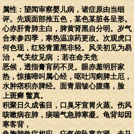
属性：望闻审察婴儿病，诸症原由当细
评。先观面部推五色，某色某脏各呈形。
心赤肝青肺主白，脾黄肾黑自分明。岁气
合来参四季，寒热温凉药更改。次观虎口
何色现，红轻青重黑非轻。风关初见为易
治，气关纹见病 ；若在命关危
恶候，透指膏肓药不灵。眼赤羞明肝家
热，惊搐啼叫属心经，呕吐泻痢脾土厄，
水肿痞积亦脾经。面青眉皱心腹痛，脸
上斑癣 鳖真。
积聚日久成雀目，口臭牙宣胃火蒸。伤风
咳嗽病在肺，痰喘气急肺寒凝。龟背却因
寒客背，
龟胸肺热症相应。疝气偏坠寒在肾，走马