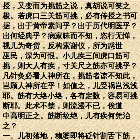
授，又变而为挑筋之说，真胡说可笑之
极。若虎口三关筋可挑，必有传授之书可
据，出于黄帝素问乎？出于历代明医乎？
出何经典乎？病家昧而不知，恣行无惮，
视儿为奇货，反构索谢仪，所为惑世
巫民，深为可恨。小儿疾三间虎口筋可
挑，则大人有疾，寸关尺之筋亦可挑乎？
凡针灸必看人神所在，挑筋者谅不知此，
岂顾人神所在乎！如值之，儿受祸岂浅浅
耶。筋有大络小络，各有定数，容易可挑
断耶。此术不禁，则流漫不已，俟道
中高明正之。筋断纹绝，儿有疾何凭治
之？
一、儿初落地，稳婆即将砭针割舌下筋，