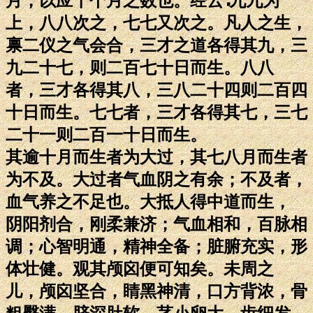
月，以应十个月之数也。经云∶九九为
上，八八次之，七七又次之。凡人之生，
禀二仪之气会合，三才之道各得其九，三
九二十七，则二百七十日而生。八八
者，三才各得其八，三八二十四则二百四
十日而生。七七者，三才各得其七，三七
二十一则二百一十日而生。
其逾十月而生者为大过，其七八月而生者
为不及。大过者气血阴之有余；不及者，
血气养之不足也。大抵人得中道而生，
阴阳剂合，刚柔兼济；气血相和，百脉相
调；心智明通，精神全备；脏腑充实，形
体壮健。观其颅囟便可知矣。未周之
儿，颅囟坚合，睛黑神清，口方背浓，骨