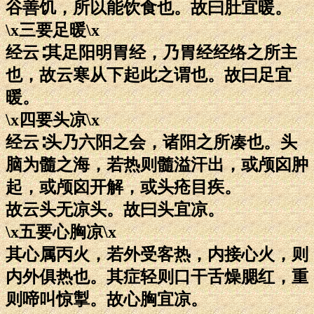
谷善饥，所以能饮食也。故曰肚宜暖。
\x三要足暖\x
经云∶其足阳明胃经，乃胃经经络之所主
也，故云寒从下起此之谓也。故曰足宜
暖。
\x四要头凉\x
经云∶头乃六阳之会，诸阳之所凑也。头
脑为髓之海，若热则髓溢汗出，或颅囟肿
起，或颅囟开解，或头疮目疾。
故云头无凉头。故曰头宜凉。
\x五要心胸凉\x
其心属丙火，若外受客热，内接心火，则
内外俱热也。其症轻则口干舌燥腮红，重
则啼叫惊掣。故心胸宜凉。