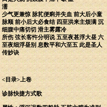
濡
少气更兼惊 脉芤便痢并失血 前大后小童
脉顺 前小后大必食结 四至洪来主烦满 沉
细腹中痛切切 滑主雾露冷
所伤 弦长客忤分明说 五至夜甚浮大昼 六
至夜细浮昼别 息数平和六至五 此是圣人
传妙诀
<目录>上卷
诊脉快捷方式歌