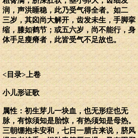
粗臀满，脐深肚软，茎小卵大，齿细发
润，声洪睡稳，此乃受气得全者。如二
三岁，其囟尚大解开，齿发未生，手脚挛
缩，膝如鹤节；或五六岁，尚不能行，身
体手足瘦瘠者，此皆受气不足故也。
<目录>上卷
小儿形证歌
属性：初生芽儿一块血，也无形症也无
脉，有惊须知是胎惊，有热须知是母热。
三朝绷抱未安和，七日一腊古来说，脐风