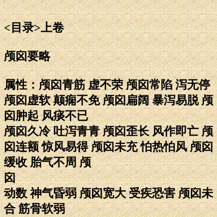
<目录>上卷
颅囟要略
属性：颅囟青筋 虚不荣 颅囟常陷 泻无停
颅囟虚软 颠痫不免 颅囟扁阔 暴泻易脱 颅
囟肿起 风痰不已
颅囟久冷 吐泻青青 颅囟歪长 风作即亡 颅
囟连额 惊风易得 颅囟未充 怕热怕风 颅囟
缓收 胎气不周 颅
囟
动数 神气昏弱 颅囟宽大 受疾恐害 颅囟未
合 筋骨软弱