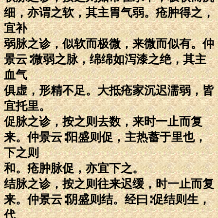
细，亦谓之软，其主胃气弱。疮肿得之，
宜补
弱脉之诊，似软而极微，来微而似有。仲
景云∶微弱之脉，绵绵如泻漆之绝，其主
血气
俱虚，形精不足。大抵疮家沉迟濡弱，皆
宜托里。
促脉之诊，按之则去数，来时一止而复
来。仲景云∶阳盛则促，主热蓄于里也，
下之则
和。疮肿脉促，亦宜下之。
结脉之诊，按之则往来迟缓，时一止而复
来。仲景云∶阴盛则结。经曰∶促结则生，
代