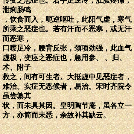
传变之恶症也。若手足逆冷，肚腹疼痛，
泄痢肠鸣
，饮食而入，呃逆呕吐，此阳气虚，寒气
所乘之恶症也。若有汗而不恶寒，或无汗
而恶寒，
口噤足冷，腰背反张，颈项劲强，此血气
虚极，变痉之恶症也，急用参、 、归、
术、附子
救之，间有可生者。大抵虚中见恶症者，
难治。实症无恶候者，易治。宋时齐院令
虽尝纂其
状，而未具其因。皇明陶节庵，虽各立一
方，亦简而未悉，余故补其缺云。