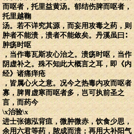
而呕者，托里益黄汤。郁结伤脾而呕者，
托里越鞠
汤。若不详究其源，而妄用攻毒之药，则
肿者不能溃，溃者不能敛矣。丹溪虽曰∶
肿疡时呕
，当作毒瓦斯攻心治之。溃疡时呕，当作
阴虚补之。殊不知此大概言之耳，即《内
经》诸痛痒疮
，皆属心火之意。况今之热毒内攻而呕者
寡，脾胃虚寒而呕者多，岂可执前圣之
言，而药今
\x治验\x
进士张德泓背疽，微肿微赤，饮食少思，
余用六君等药，脓成而溃；再用大补阳气