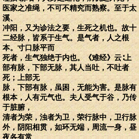
医家之准绳，不可不精究而熟察。至于太
溪、
冲阳，又为诊法之要，生死之机也。故十
二经脉，皆系于生气。是气者，人之根
本。寸口脉平而
死者，生气独绝于内也。《难经》云∶上
部有脉，下部无脉，其人当吐，不吐者
死；上部无
脉，下部有脉，虽困，无能为害。是脉有
根本，人有元气也。夫人受气于谷，乃传
于脏腑，
清者为荣，浊者为卫，荣行脉中，卫行脉
外，阴阳相贯，如环无端，周流一身，昼
夜各有常