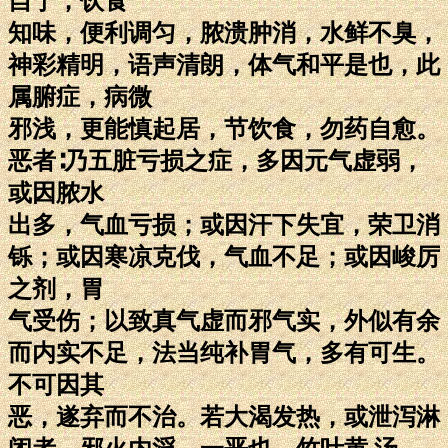
自宁，饮食
知味，便利调匀，脓溃肿消，水鲜不臭，
神彩精明，语声清朗，体气和平是也，此
属腑症，病微
邪浅，更能慎起居，节饮食，勿药自愈。
恶者∶乃五脏亏损之症，多因元气虚弱，
或因脓水
出多，气血亏损；或因汗下失宜，荣卫消
铄；或因寒凉克伐，气血不足；或因峻厉
之剂，胃
气受伤；以致真气虚而邪气实，外似有余
而内实不足，法当纯补胃气，多有可生。
不可因其
恶，遂弃而不治。若大渴发热，或泄泻淋