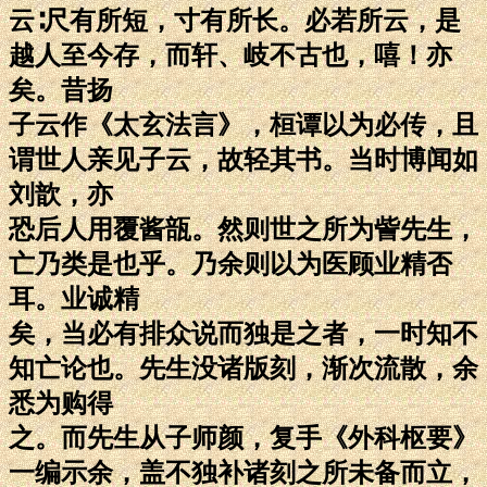
云∶尺有所短，寸有所长。必若所云，是
越人至今存，而轩、岐不古也，嘻！亦
矣。昔扬
子云作《太玄法言》，桓谭以为必传，且
谓世人亲见子云，故轻其书。当时博闻如
刘歆，亦
恐后人用覆酱瓿。然则世之所为訾先生，
亡乃类是也乎。乃余则以为医顾业精否
耳。业诚精
矣，当必有排众说而独是之者，一时知不
知亡论也。先生没诸版刻，渐次流散，余
悉为购得
之。而先生从子师颜，复手《外科枢要》
一编示余，盖不独补诸刻之所未备而立，