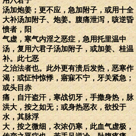
用六君子
汤加炮姜；更不应，急加附子，或用十全
大补汤加附子、炮姜。腹痛泄泻，咳逆昏
愦者，阳
气虚，寒气内淫之恶症，急用托里温中
汤，复用六君子汤加附子，或加姜、桂温
补。此七恶
之治法者也。此外更有溃后发热，恶寒作
渴；或怔忡惊悸，寤寐不宁，牙关紧急；
或头目赤
痛，自汗盗汗，寒战切牙，手撒身热，脉
洪大，按之如无；或身热恶衣，欲投于
水，其脉浮
大，按之微细，衣浓仍寒，此血气虚极，