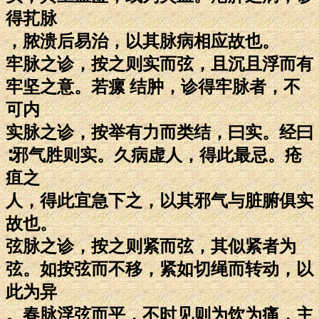
得芤脉
，脓溃后易治，以其脉病相应故也。
牢脉之诊，按之则实而弦，且沉且浮而有
牢坚之意。若瘰 结肿，诊得牢脉者，不
可内
实脉之诊，按举有力而类结，曰实。经曰
∶邪气胜则实。久病虚人，得此最忌。疮
疽之
人，得此宜急下之，以其邪气与脏腑俱实
故也。
弦脉之诊，按之则紧而弦，其似紧者为
弦。如按弦而不移，紧如切绳而转动，以
此为异
。春脉浮弦而平，不时见则为饮为痛，主