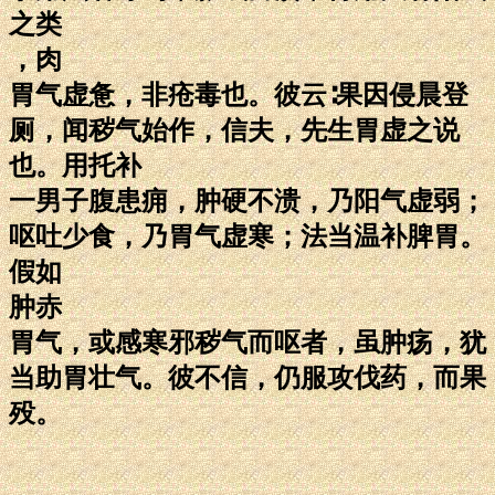
之类
，肉
胃气虚惫，非疮毒也。彼云∶果因侵晨登
厕，闻秽气始作，信夫，先生胃虚之说
也。用托补
一男子腹患痈，肿硬不溃，乃阳气虚弱；
呕吐少食，乃胃气虚寒；法当温补脾胃。
假如
肿赤
胃气，或感寒邪秽气而呕者，虽肿疡，犹
当助胃壮气。彼不信，仍服攻伐药，而果
殁。