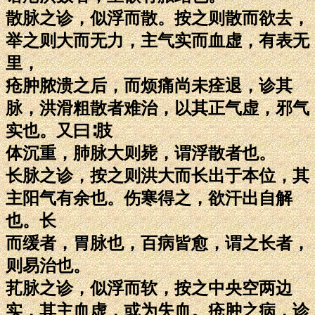
散脉之诊，似浮而散。按之则散而欲去，
举之则大而无力，主气实而血虚，有表无
里，
疮肿脓溃之后，而烦痛尚未痊退，诊其
脉，洪滑粗散者难治，以其正气虚，邪气
实也。又曰∶肢
体沉重，肺脉大则毙，谓浮散者也。
长脉之诊，按之则洪大而长出于本位，其
主阳气有余也。伤寒得之，欲汗出自解
也。长
而缓者，胃脉也，百病皆愈，谓之长者，
则易治也。
芤脉之诊，似浮而软，按之中央空两边
实，其主血虚，或为失血。疮肿之病，诊