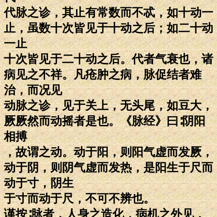
代脉之诊，其止有常数而不忒，如十动一
止，虽数十次皆见于十动之后；如二十动
一止
十次皆见于二十动之后。代者气衰也，诸
病见之不祥。凡疮肿之病，脉促结者难
治，而况见
动脉之诊，见于关上，无头尾，如豆大，
厥厥然而动摇者是也。《脉经》曰∶阴阳
相搏
，故谓之动。动于阳，则阳气虚而发厥，
动于阴，则阴气虚而发热，是阳生于尺而
动于寸，阴生
于寸而动于尺，不可不辨也。
谨按∶脉者，人身之造化，病机之外见，