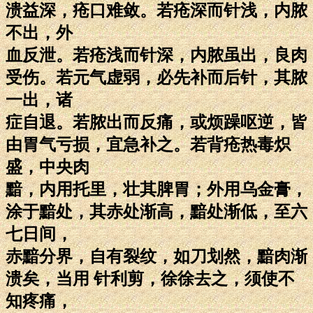
溃益深，疮口难敛。若疮深而针浅，内脓
不出，外
血反泄。若疮浅而针深，内脓虽出，良肉
受伤。若元气虚弱，必先补而后针，其脓
一出，诸
症自退。若脓出而反痛，或烦躁呕逆，皆
由胃气亏损，宜急补之。若背疮热毒炽
盛，中央肉
黯，内用托里，壮其脾胃；外用乌金膏，
涂于黯处，其赤处渐高，黯处渐低，至六
七日间，
赤黯分界，自有裂纹，如刀划然，黯肉渐
溃矣，当用 针利剪，徐徐去之，须使不
知疼痛，