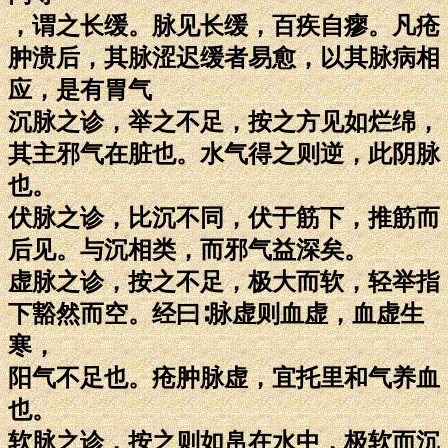
，谓之长缓。脉见长缓，百疾自瘳。凡疮
肿溃后，其脉涩迟缓者易愈，以其脉病相
应，是有胃气
沉脉之诊，举之不足，按之方见如烂绵，
其主邪气在脏也。水气得之则逆，此阴脉
也。
伏脉之诊，比沉不同，伏于筋下，推筋而
后见。与沉相类，而邪气益深矣。
虚脉之诊，按之不足，极大而软，轻举指
下豁然而空。经曰∶脉虚则血虚，血虚生
寒，
阳气不足也。疮肿脉虚，宜托里和气养血
也。
软脉之诊，按之则如帛在水中，极软而沉