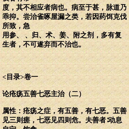
度，其不相应者病也。病至于甚，脉道乃
乖抑。尝治雀啄屋漏之类，若因药饵克伐
所致，急
用参、 、归、术、姜、附之剂，多有复
生者，不可遂弃而不治也。
<目录>卷一
论疮疡五善七恶主治（二）
属性：疮疡之症，有五善，有七恶。五善
见三则瘥，七恶见四则危。夫善者∶动息