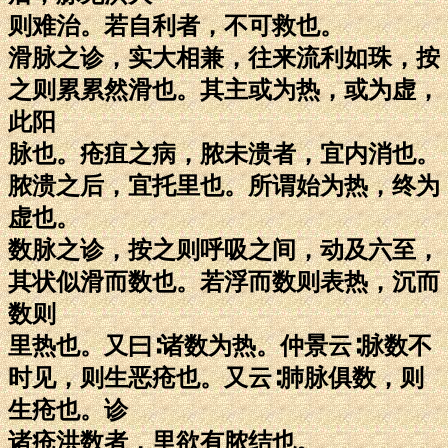
则难治。若自利者，不可救也。
滑脉之诊，实大相兼，往来流利如珠，按
之则累累然滑也。其主或为热，或为虚，
此阳
脉也。疮疽之病，脓未溃者，宜内消也。
脓溃之后，宜托里也。所谓始为热，终为
虚也。
数脉之诊，按之则呼吸之间，动及六至，
其状似滑而数也。若浮而数则表热，沉而
数则
里热也。又曰∶诸数为热。仲景云∶脉数不
时见，则生恶疮也。又云∶肺脉俱数，则
生疮也。诊
诸疮洪数者，里欲有脓结也。