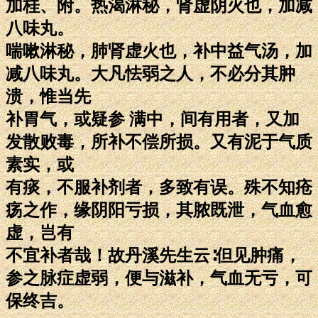
加桂、附。热渴淋秘，肾虚阴火也，加减
八味丸。
喘嗽淋秘，肺肾虚火也，补中益气汤，加
减八味丸。大凡怯弱之人，不必分其肿
溃，惟当先
补胃气，或疑参 满中，间有用者，又加
发散败毒，所补不偿所损。又有泥于气质
素实，或
有痰，不服补剂者，多致有误。殊不知疮
疡之作，缘阴阳亏损，其脓既泄，气血愈
虚，岂有
不宜补者哉！故丹溪先生云∶但见肿痛，
参之脉症虚弱，便与滋补，气血无亏，可
保终吉。