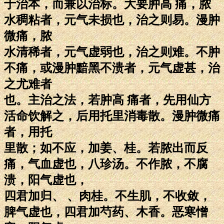
于治本，而兼以治标。大要肿高 痛，脓
水稠粘者，元气未损也，治之则易。漫肿
微痛，脓
水清稀者，元气虚弱也，治之则难。不肿
不痛，或漫肿黯黑不溃者，元气虚甚，治
之尤难者
也。主治之法，若肿高 痛者，先用仙方
活命饮解之，后用托里消毒散。漫肿微痛
者，用托
里散；如不应，加姜、桂。若脓出而反
痛，气血虚也，八珍汤。不作脓，不腐
溃，阳气虚也，
四君加归、 、肉桂。不生肌，不收敛，
脾气虚也，四君加芍药、木香。恶寒憎