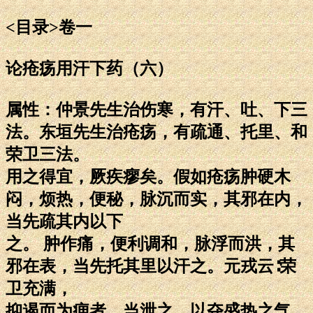
<目录>卷一
论疮疡用汗下药（六）
属性：仲景先生治伤寒，有汗、吐、下三
法。东垣先生治疮疡，有疏通、托里、和
荣卫三法。
用之得宜，厥疾瘳矣。假如疮疡肿硬木
闷，烦热，便秘，脉沉而实，其邪在内，
当先疏其内以下
之。 肿作痛，便利调和，脉浮而洪，其
邪在表，当先托其里以汗之。元戎云∶荣
卫充满，
抑遏而为痈者，当泄之，以夺盛热之气。