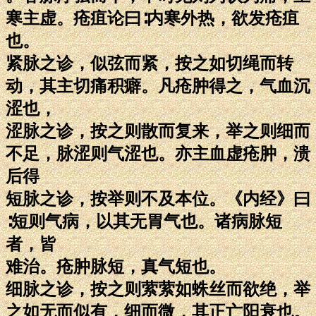
寒主虚。疮疽论曰∶内寒外热，欲发疮疽
也。
紧脉之诊，似弦而紧，按之如切绳而转
动，其主切痛积癖。凡疮肿得之，气血沉
涩也，
涩脉之诊，按之则散而复来，举之则细而
不足，脉涩则气涩也。亦主血虚疮肿，溃
后得
短脉之诊，按举则不及本位。《内经》曰
∶短则气病，以其无胃气也。诸病脉短
者，皆
难治。疮肿脉短，真气短也。
细脉之诊，按之则萦萦如蛛丝而欲绝，举
之如无而似有，细而微，其正亡阳衰也。