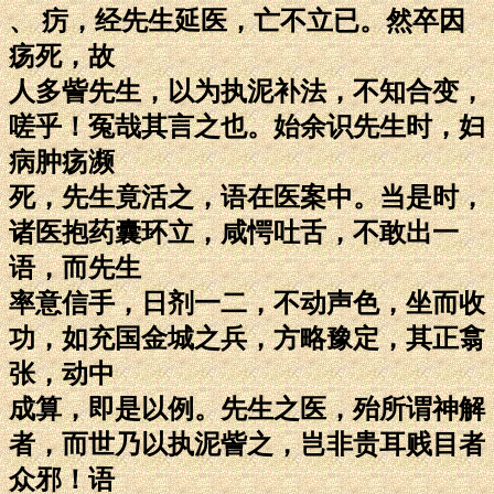
、 疠，经先生延医，亡不立已。然卒因
疡死，故
人多訾先生，以为执泥补法，不知合变，
嗟乎！冤哉其言之也。始余识先生时，妇
病肿疡濒
死，先生竟活之，语在医案中。当是时，
诸医抱药囊环立，咸愕吐舌，不敢出一
语，而先生
率意信手，日剂一二，不动声色，坐而收
功，如充国金城之兵，方略豫定，其正翕
张，动中
成算，即是以例。先生之医，殆所谓神解
者，而世乃以执泥訾之，岂非贵耳贱目者
众邪！语