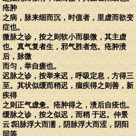
疮肿
之病，脉来细而沉，时值者，里虚而欲变
症也。
微脉之诊，按之则软小而极微，其主虚
也。真气复者生，邪气胜者危。疮肿溃
后，脉微
而匀，举自瘥也。
迟脉之诊，按举来迟，呼吸定息，方得三
至。其状似缓而稍迟，痼疾得之则善，新
疾得
之则正气虚惫。疮肿得之，溃后自痊也。
缓脉之诊，按之似迟，而稍 于迟。仲景
云∶阳脉浮大而濡，阴脉浮大而涩，阴阳
同等