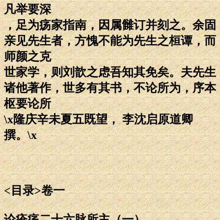
凡举要深
，足为疡家指南，因属雠订并刻之。余固
亲见先生者，方愧不能为先生之桓谭，而
师颜之克
世家学，则刘歆之虑吾知其免矣。夫先生
诸他著作，世多有其书，不论所为，序本
枢要论所
\x隆庆辛未夏五既望， 李沈启原道卿
撰。\x
<目录>卷一
论疮疡二十六脉所主（一）