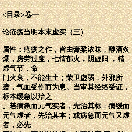
<目录>卷一
论疮疡当明本末虚实（三）
属性：疮疡之作，皆由膏粱浓味，醇酒炙
爆，房劳过度，七情郁火，阴虚阳 ，精
虚气节，命
门火衰，不能生土；荣卫虚弱，外邪所
袭，气血受伤而为患。当审其经络受证，
标本缓急以治之
。若病急而元气实者，先治其标；病缓而
元气虚者，先治其本；或病急而元气又虚
者，必先