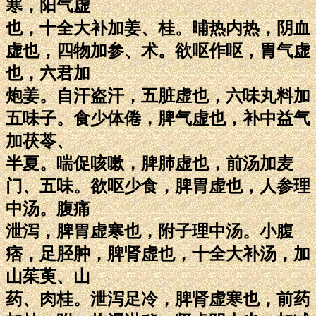
寒，阳气虚
也，十全大补加姜、桂。晡热内热，阴血
虚也，四物加参、术。欲呕作呕，胃气虚
也，六君加
炮姜。自汗盗汗，五脏虚也，六味丸料加
五味子。食少体倦，脾气虚也，补中益气
加茯苓、
半夏。喘促咳嗽，脾肺虚也，前汤加麦
门、五味。欲呕少食，脾胃虚也，人参理
中汤。腹痛
泄泻，脾胃虚寒也，附子理中汤。小腹
痞，足胫肿，脾肾虚也，十全大补汤，加
山茱萸、山
药、肉桂。泄泻足冷，脾肾虚寒也，前药