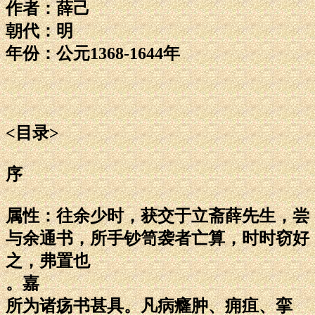
作者：薛己
朝代：明
年份：公元1368-1644年
<目录>
序
属性：往余少时，获交于立斋薛先生，尝
与余通书，所手钞笥袭者亡算，时时窃好
之，弗置也
。嘉
所为诸疡书甚具。凡病癃肿、痈疽、挛