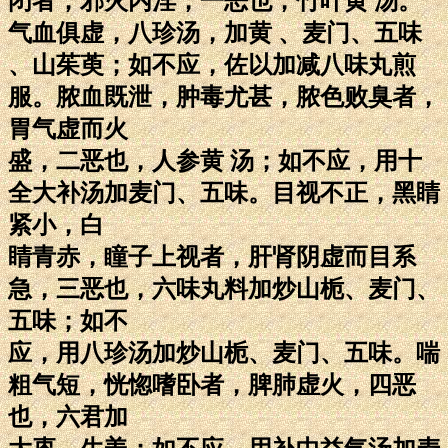
闭者，邪火内淫，一恶也，竹叶黄 汤。
气血俱虚，八珍汤，加黄 、麦门、五味
、山茱萸；如不应，佐以加减八味丸煎
服。脓血既泄，肿毒尤甚，脓色败臭者，
胃气虚而火
盛，二恶也，人参黄 汤；如不应，用十
全大补汤加麦门、五味。目视不正，黑睛
紧小，白
睛青赤，瞳子上视者，肝肾阴虚而目系
急，三恶也，六味丸料加炒山栀、麦门、
五味；如不
应，用八珍汤加炒山栀、麦门、五味。喘
粗气短，恍惚嗜卧者，脾肺虚火，四恶
也，六君加