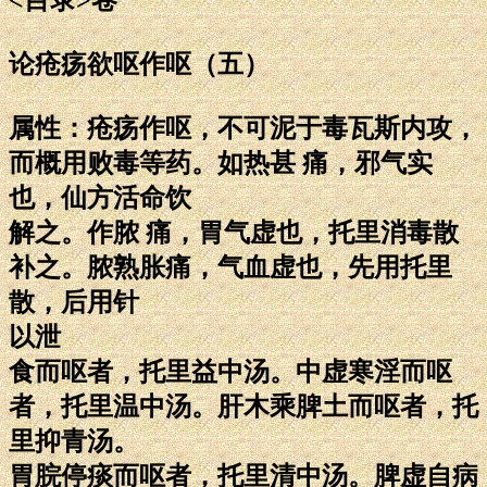
论疮疡欲呕作呕（五）
属性：疮疡作呕，不可泥于毒瓦斯内攻，
而概用败毒等药。如热甚 痛，邪气实
也，仙方活命饮
解之。作脓 痛，胃气虚也，托里消毒散
补之。脓熟胀痛，气血虚也，先用托里
散，后用针
以泄
食而呕者，托里益中汤。中虚寒淫而呕
者，托里温中汤。肝木乘脾土而呕者，托
里抑青汤。
胃脘停痰而呕者，托里清中汤。脾虚自病