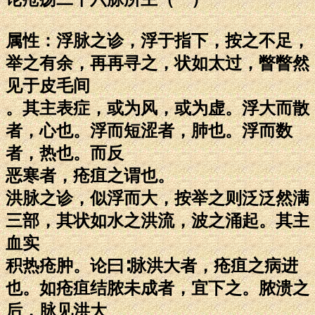
属性：浮脉之诊，浮于指下，按之不足，
举之有余，再再寻之，状如太过，瞥瞥然
见于皮毛间
。其主表症，或为风，或为虚。浮大而散
者，心也。浮而短涩者，肺也。浮而数
者，热也。而反
恶寒者，疮疽之谓也。
洪脉之诊，似浮而大，按举之则泛泛然满
三部，其状如水之洪流，波之涌起。其主
血实
积热疮肿。论曰∶脉洪大者，疮疽之病进
也。如疮疽结脓未成者，宜下之。脓溃之
后，脉见洪大