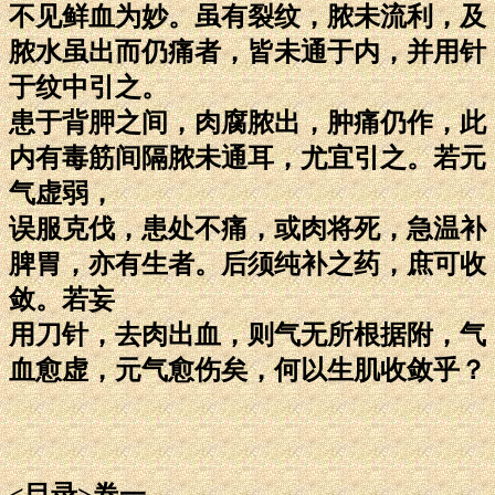
不见鲜血为妙。虽有裂纹，脓未流利，及
脓水虽出而仍痛者，皆未通于内，并用针
于纹中引之。
患于背胛之间，肉腐脓出，肿痛仍作，此
内有毒筋间隔脓未通耳，尤宜引之。若元
气虚弱，
误服克伐，患处不痛，或肉将死，急温补
脾胃，亦有生者。后须纯补之药，庶可收
敛。若妄
用刀针，去肉出血，则气无所根据附，气
血愈虚，元气愈伤矣，何以生肌收敛乎？
<目录>卷一