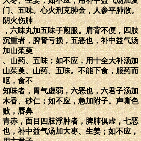
大枣、生姜；如不应，用补中益气汤加麦
门、五味。心火刑克肺金，人参平肺散。
阴火伤肺
，六味丸加五味子煎服。肩背不便，四肢
沉重者，脾肾亏损，五恶也，补中益气汤
加山茱萸
、山药、五味；如不应，用十全大补汤加
山茱萸、山药、五味。不能下食，服药而
呕，食不
知味者，胃气虚弱，六恶也，六君子汤加
木香、砂仁；如不应，急加附子。声嘶色
败，唇鼻
青赤，面目四肢浮肿者，脾肺俱虚，七恶
也，补中益气汤加大枣、生姜；如不应，