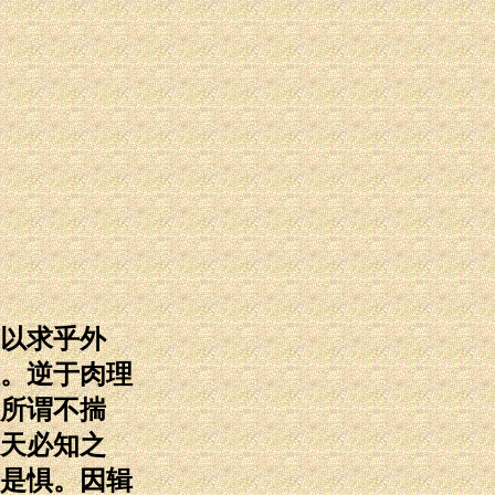
以求乎外
。逆于肉理
所谓不揣
天必知之
是惧。因辑