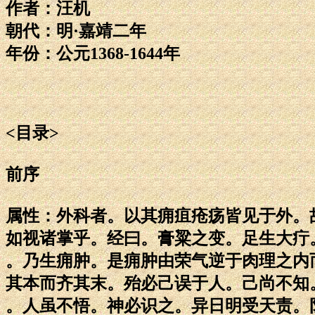
作者：汪机
朝代：明·嘉靖二年
年份：公元1368-1644年
<目录>
前序
属性：外科者。以其痈疽疮疡皆见于外。
如视诸掌乎。经曰。膏粱之变。足生大疔
。乃生痈肿。是痈肿由荣气逆于肉理之内
其本而齐其末。殆必己误于人。己尚不知
。人虽不悟。神必识之。异日明受天责。