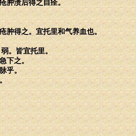
。疮肿溃后得之自痊。
。疮肿得之。宜托里和气养血也。
 弱。皆宜托里。
亦急下之。
代脉乎。
。