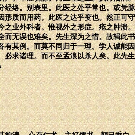
分经络。别表里。此医之处乎常也。或凭脉
因形质而用药。此医之达乎变也。然正可守
今之业外科者。惟视外之形症。疮之肿溃。
全而无误也难矣。先生深为之惜。故辑此书
各有其例。而莫不同归于一理。学人诚能因
。必求诸理。而不至孟浪以杀人矣。此先生
x