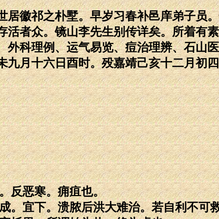
世居徽祁之朴墅。早岁习春补邑庠弟子员。
存活者众。镜山李先生别传详矣。所着有素
、外科理例、运气易览、痘治理辨、石山医
未九月十六日酉时。殁嘉靖己亥十二月初四
热。反恶寒。痈疽也。
未成。宜下。溃脓后洪大难治。若自利不可