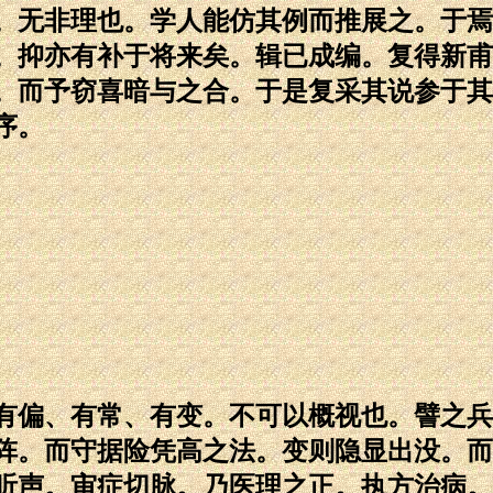
。无非理也。学人能仿其例而推展之。于焉
。抑亦有补于将来矣。辑已成编。复得新甫
。而予窃喜暗与之合。于是复采其说参于其
序。
有偏、有常、有变。不可以概视也。譬之兵
阵。而守据险凭高之法。变则隐显出没。而
听声。审症切脉。乃医理之正。执方治病。