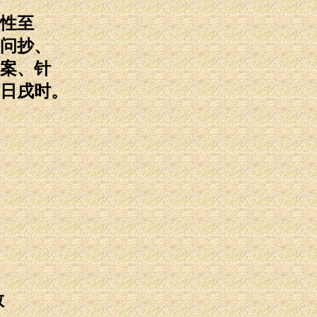
性至
问抄、
案、针
日戌时。
救