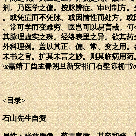
剂。乃医学之偏。按脉辨症。审时制方。
。或凭症而不凭脉。或因情性而处方。或
。常可学而变难穷。医岂可以易言哉。何
其脉理虚实之殊。经络表里之异。欲其药
外科理例。盖以其正、偏、常、变之用。
未书之旨。扩其未言之妙。则其临病用药
\x嘉靖丁酉孟春朔旦新安祁门石墅陈桷书\
<目录>
石山先生自赞