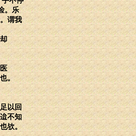
。手不停
俭。乐
。谓我
却
医
也。
足以回
迨不知
也欤。