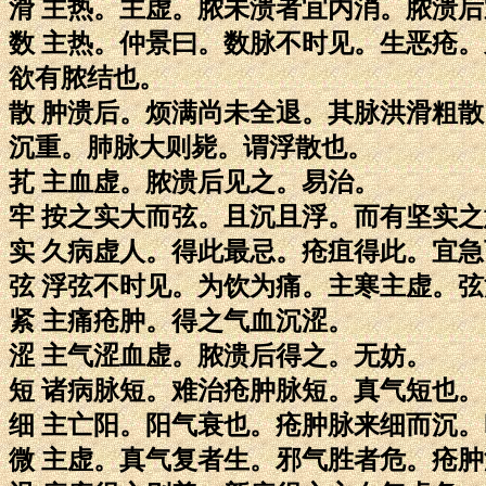
滑 主热。主虚。脓未溃者宜内消。脓溃
数 主热。仲景曰。数脉不时见。生恶疮
欲有脓结也。
散 肿溃后。烦满尚未全退。其脉洪滑粗
沉重。肺脉大则毙。谓浮散也。
芤 主血虚。脓溃后见之。易治。
牢 按之实大而弦。且沉且浮。而有坚实之
实 久病虚人。得此最忌。疮疽得此。宜
弦 浮弦不时见。为饮为痛。主寒主虚。
紧 主痛疮肿。得之气血沉涩。
涩 主气涩血虚。脓溃后得之。无妨。
短 诸病脉短。难治疮肿脉短。真气短也。
细 主亡阳。阳气衰也。疮肿脉来细而沉
微 主虚。真气复者生。邪气胜者危。疮