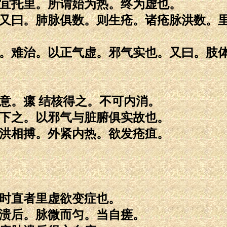
后宜托里。所谓始为热。终为虚也。
。又曰。肺脉俱数。则生疮。诸疮脉洪数。
散。难治。以正气虚。邪气实也。又曰。肢
意。瘰 结核得之。不可内消。
急下之。以邪气与脏腑俱实故也。
弦洪相搏。外紧内热。欲发疮疽。
。时直者里虚欲变症也。
肿溃后。脉微而匀。当自瘥。