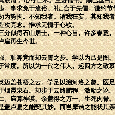
其貌清 。心存仁术。主好儒书。颠已垂白
违。事求免于流俗。礼□合于先儒。谦约节
勿为势拘。不知我者。谓我狂妄。其知我者
造次克念。惟求无愧于心欤。
三分似得石山居士。一种心苗。许多春意。
卢扁再生今世。
强。耻奔竞而却云霄之步。学以为己是图。
于常度。所以为一代之伟人。起四方之敬慕
英迈盖苍梧之云。学足以溯河洛之趣。医足
于烟霞泉石。却步于云路鹏程。激励之论。
仁。庙算神谟。余盖得之万一。生死肉骨。
是盖卢扁之能契其妙。而岂摩诘之能状其亲