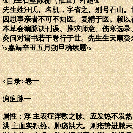
\x门生石墅陈桷（惟宜）拜题\x
先生姓汪氏。名机，字省之。别号石山。
因思事亲者不可不知医。复精于医。赖以
本草会编脉诀刊误、推求师意、伤寒选录
灸问对诸书若干卷行于世。先生生天顺癸
\x嘉靖辛丑五月朔旦桷续题\x
<目录>卷一
痈疽脉一
属性：浮 主表症浮数之脉。应发热不发
洪 主血实积热。肿疡洪大。则疮势进脓