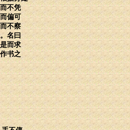
而不凭
而偏可
而不察
。名曰
是而求
作书之