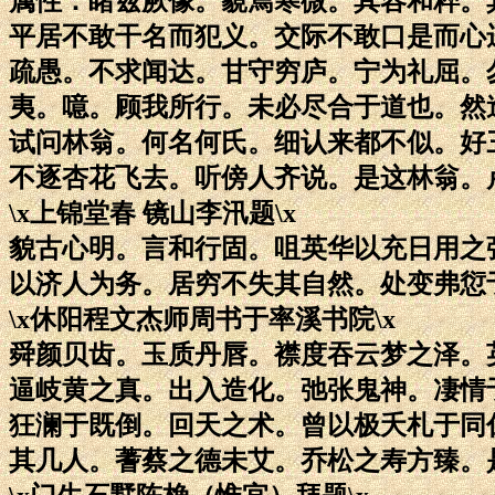
属性：睹兹厥像。藐焉寒微。其容和粹。
平居不敢干名而犯义。交际不敢口是而心
疏愚。不求闻达。甘守穷庐。宁为礼屈。
夷。噫。顾我所行。未必尽合于道也。然
试问林翁。何名何氏。细认来都不似。好
不逐杏花飞去。听傍人齐说。是这林翁。
\x上锦堂春 镜山李汛题\x
貌古心明。言和行固。咀英华以充日用之
以济人为务。居穷不失其自然。处变弗愆
\x休阳程文杰师周书于率溪书院\x
舜颜贝齿。玉质丹唇。襟度吞云梦之泽。
逼岐黄之真。出入造化。弛张鬼神。凄情
狂澜于既倒。回天之术。曾以极夭札于同
其几人。蓍蔡之德未艾。乔松之寿方臻。