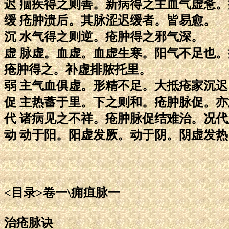
迟 痼疾得之则善。新病得之主血气虚惫
缓 疮肿溃后。其脉涩迟缓者。皆易愈。
沉 水气得之则逆。疮肿得之邪气深。
虚 脉虚。血虚。血虚生寒。阳气不足也
疮肿得之。补虚排脓托里。
弱 主气血俱虚。形精不足。大抵疮家沉迟
促 主热蓄于里。下之则和。疮肿脉促。
代 诸病见之不祥。疮肿脉促结难治。况
动 动于阳。阳虚发厥。动于阴。阴虚发热
<目录>卷一\痈疽脉一
治疮脉诀