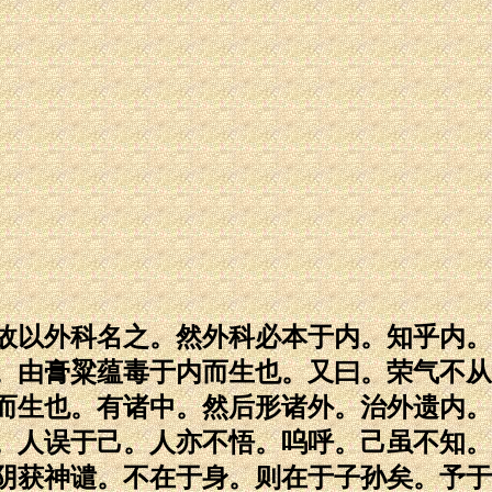
故以外科名之。然外科必本于内。知乎内。
。由膏粱蕴毒于内而生也。又曰。荣气不从
而生也。有诸中。然后形诸外。治外遗内。
。人误于己。人亦不悟。呜呼。己虽不知。
阴获神谴。不在于身。则在于子孙矣。予于