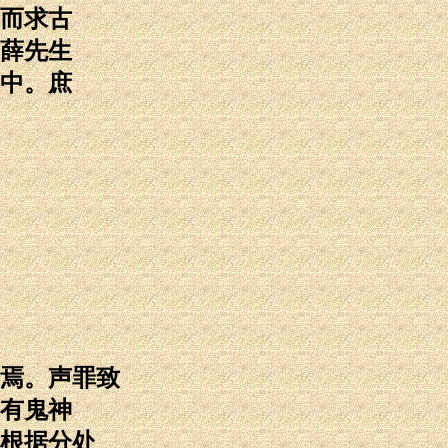
而求古
薛先生
中。庶
焉。声罪致
有鬼神
根据分处