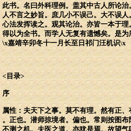
此书。名曰外科理例。盖其中古人所论治
人不言之妙旨。庶几小不误己。大不误人
心法发挥读之。观其论治。亦皆一本于理
得以为全书。而学人无复有遗憾矣。是为
\x嘉靖辛卯冬十一月长至日祁门汪机识\x
<目录>
序
属性：夫天下之事。莫不有理。然有正、
。正也。潜师掠境者。偏也。常则按图布
不测之机。夫医之道。亦犹是焉。故望气