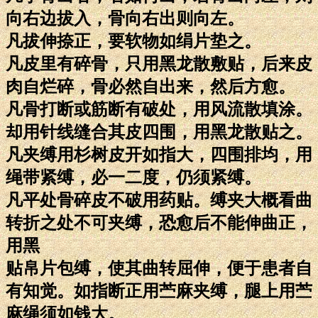
向右边拔入，骨向右出则向左。
凡拔伸捺正，要软物如绢片垫之。
凡皮里有碎骨，只用黑龙散敷贴，后来皮
肉自烂碎，骨必然自出来，然后方愈。
凡骨打断或筋断有破处，用风流散填涂。
却用针线缝合其皮四围，用黑龙散贴之。
凡夹缚用杉树皮开如指大，四围排均，用
绳带紧缚，必一二度，仍须紧缚。
凡平处骨碎皮不破用药贴。缚夹大概看曲
转折之处不可夹缚，恐愈后不能伸曲正，
用黑
贴帛片包缚，使其曲转屈伸，便于患者自
有知觉。如指断正用苎麻夹缚，腿上用苎
麻绳须如钱大。