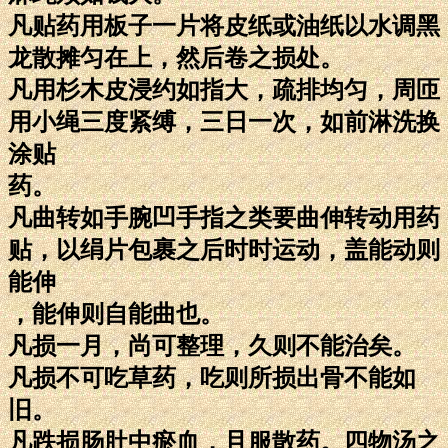
凡贴药用板子一片将皮纸或油纸以水调黑
龙散摊匀在上，然后卷之损处。
凡用杉木皮浸约如指大，疏排均匀，周匝
用小绳三度紧缚，三日一次，如前淋洗换
涂贴
药。
凡曲转如手腕凹手指之类要曲伸转动用药
贴，以绢片包裹之后时时运动，盖能动则
能伸
，能伸则自能曲也。
凡损一月，尚可整理，久则不能治矣。
凡损不可吃草药，吃则所损出骨不能如
旧。
凡跌损肠肚中瘀血，且服散药。四物汤之