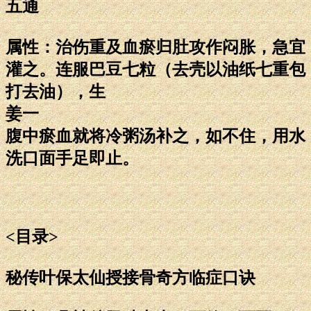
五通
属性：治伤重及血瘀归肚攻作闷胀，急宜
灌之。连服巴豆七粒（去壳以油纸七重包
打去油），生
姜一
腹中瘀血就将冷粥汤补之，如不住，用水
洗口面手足即止。
<目录>
秘传叶保太仙授接骨奇方临症口诀