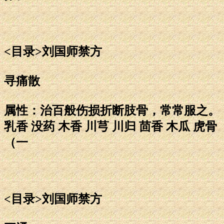
<目录>刘国师禁方
寻痛散
属性：治百般伤损折断肢骨，常常服之。
乳香 没药 木香 川芎 川归 茴香 木瓜 虎骨
（一
<目录>刘国师禁方