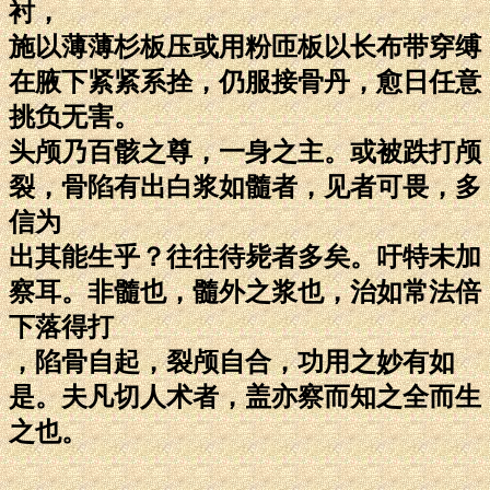
衬，
施以薄薄杉板压或用粉匝板以长布带穿缚
在腋下紧紧系拴，仍服接骨丹，愈日任意
挑负无害。
头颅乃百骸之尊，一身之主。或被跌打颅
裂，骨陷有出白浆如髓者，见者可畏，多
信为
出其能生乎？往往待毙者多矣。吁特未加
察耳。非髓也，髓外之浆也，治如常法倍
下落得打
，陷骨自起，裂颅自合，功用之妙有如
是。夫凡切人术者，盖亦察而知之全而生
之也。