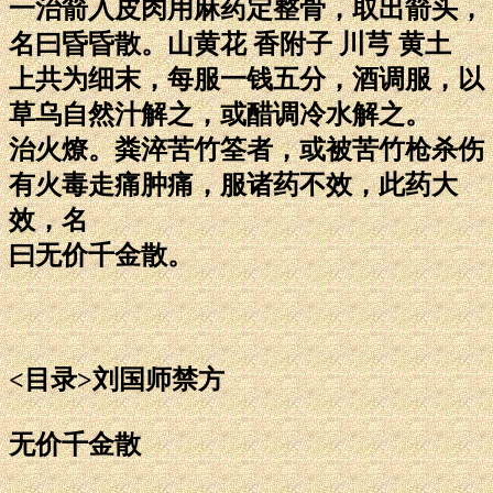
一治箭入皮肉用麻药定整骨，取出箭头，
名曰昏昏散。山黄花 香附子 川芎 黄土
上共为细末，每服一钱五分，酒调服，以
草乌自然汁解之，或醋调冷水解之。
治火燎。粪淬苦竹筌者，或被苦竹枪杀伤
有火毒走痛肿痛，服诸药不效，此药大
效，名
曰无价千金散。
<目录>刘国师禁方
无价千金散