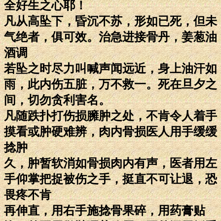
全好生之心耶！
凡从高坠下，昏沉不苏，形如已死，但未
气绝者，俱可效。治急进接骨丹，姜葱油
酒调
若坠之时尽力叫喊声闻远近，身上油汗如
雨，此内伤五脏，万不救一。死在旦夕之
间，切勿贪利害名。
凡随跌扑打伤损臃肿之处，不肯令人着手
摸看或肿硬难辨，肉内骨损医人用手缓缓
捻肿
久，肿暂软消如骨损肉内有声，医者用左
手仰掌把捉被伤之手，挺直不可让退，恐
畏疼不肯
再伸直，用右手施捻骨果碎，用药膏贴