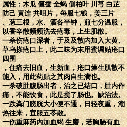
属性：木瓜 僵蚕 全蝎 侧柏叶 川芎 白芷
防己 黄连 共咀片，每服七钱，姜三片
、葱三根，水、酒各半钟，煎七分温服，
以香辛散频频洗去疮毒，上生肌散。
一杀伤疮口深者，于及及散内加入大黄、
草乌搽疮口上，此二味为末用蜜调贴疮口
四围
，住痛去旧血，生新血，疮口燥生肌散不
能入，用此药贴之其肉自生满也。
一杀破肚腹肠出者，治之已结口，肚内作
痛，不能饮食，此是搅了肠也。缺治法。
一跌粪门膀胱大小便不通，日轻夜重，潮
热往来，宜服五苓散。
一伤重麻药内加血竭 生磨，若胸膈有血