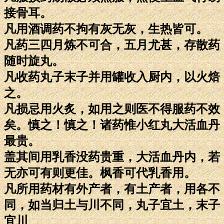
接骨耳。
凡用酒调药不拘有灰无灰，生热皆可。
凡药三四月炼不可合，五月尤甚，存散药
随时旋丸。
凡收药丸子末子并用罐收入厨内，以火焙
之。
凡损忌用火炙，如用之则医不得服药不效
矣。慎之！慎之！诸药惟小红丸大活血丹
最贵。
盖其间用乳香没药贵重，大活血丹内，若
无亦可有则更佳。枫香可代乳香用。
凡所用药材有外产者，有土产者，用各不
同，如当归土与川不同，丸子宜土，末子
宜川