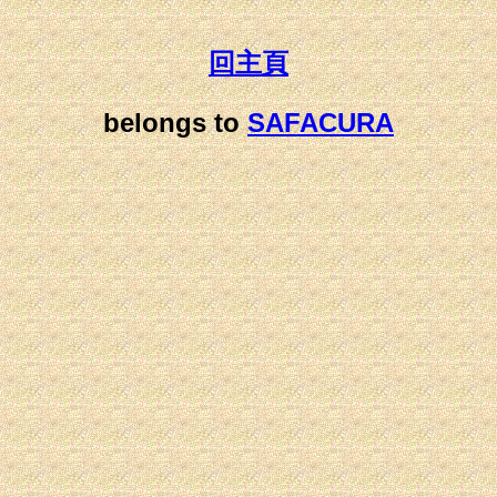
回主頁
belongs to
SAFACURA