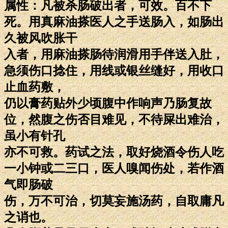
属性：凡被杀肠破出者，可效。百不下
死。用真麻油搽医人之手送肠入，如肠出
久被风吹胀干
入者，用麻油搽肠待润滑用手伴送入肚，
急须伤口捻住，用线或银丝缝好，用收口
止血药敷，
仍以膏药贴外少顷腹中作响声乃肠复故
位，然腹之伤否目难见，不待屎出难治，
虽小有针孔
亦不可救。药试之法，取好烧酒令伤人吃
一小钟或二三口，医人嗅闻伤处，若作酒
气即肠破
伤，万不可治，切莫妄施汤药，自取庸凡
之诮也。