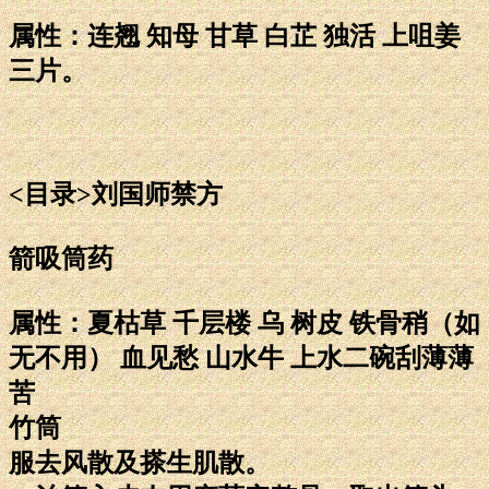
属性：连翘 知母 甘草 白芷 独活 上咀姜
三片。
<目录>刘国师禁方
箭吸筒药
属性：夏枯草 千层楼 乌 树皮 铁骨稍（如
无不用） 血见愁 山水牛 上水二碗刮薄薄
苦
竹筒
服去风散及搽生肌散。