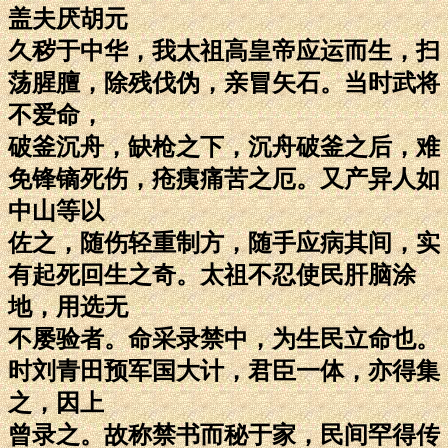
盖夫厌胡元
久秽于中华，我太祖高皇帝应运而生，扫
荡腥膻，除残伐伪，亲冒矢石。当时武将
不爱命，
破釜沉舟，缺枪之下，沉舟破釜之后，难
免锋镝死伤，疮痍痛苦之厄。又产异人如
中山等以
佐之，随伤轻重制方，随手应病其间，实
有起死回生之奇。太祖不忍使民肝脑涂
地，用选无
不屡验者。命采录禁中，为生民立命也。
时刘青田预军国大计，君臣一体，亦得集
之，因上
曾录之。故称禁书而秘于家，民间罕得传