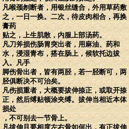
凡喉颈刎断者，用银丝缝合，外用草药敷
之，一日一换。二次，待皮肉相合，再换
膏药
贴之，上生肌散，内服上部汤药。
凡刀斧损伤肠胃突出者，用麻油、药和
水，浸湿青布，搭在肠上，候软托边拔
入。凡手
脚伤骨出者，皆有两胫，若一胫断可，两
胫俱断决不可治矣。
凡伤损重者，大概要拔伸捺正，或取开捺
正，然后缚贴顿涂夹缚。拔伸当相近本体
损处
，不可别去一节骨上。
凡拔伸且要相度左右骨如何出，有正拔伸