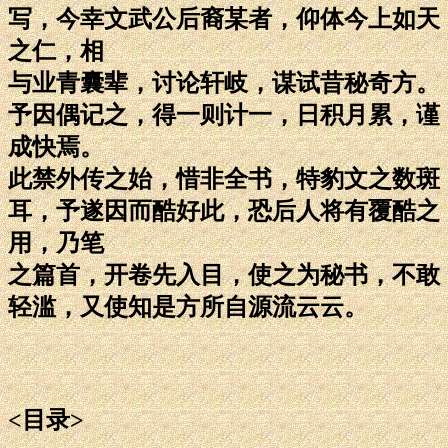
写，今幸文武公后裔某者，仰体今上如天
之仁，相
与业青囊辈，讨论轩岐，谋试昔秘奇方。
予因偶记之，得一则计一，日积月累，谨
成快焉。
此禁外传之始，惜非全书，特豹文之数斑
耳，予遂因而酷好此，恐后人将有覆酷之
用，乃笔
之篇首，开卷先入目，使之为秘书，不敢
轻滥，又使知是方所自源流云云。
<目录>