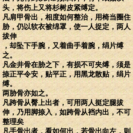
头，将伤上又将杉树皮紧缚定。
凡肩甲骨出，相度如何整治，用椅当圈住
胁，仍以软衣被绵罩，使一人捉定，两人
拔伸
，却坠下手腕，又着曲手着腕，绢片缚
之。
凡金井骨在胁之下，有损不可夹缚，须是
捺正平令安，贴平正，用黑龙散贴，绢片
缚。
两胁骨亦如之。
凡跨骨从臀上出者，可用两人挺定腿拔
伸，乃用脚捺入，如跨骨从裆内出，不可
整理矣
凡手骨出者，看如何出，若骨出向左，则