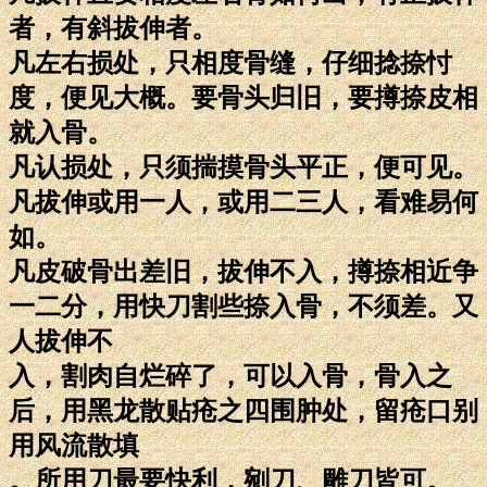
者，有斜拔伸者。
凡左右损处，只相度骨缝，仔细捻捺忖
度，便见大概。要骨头归旧，要撙捺皮相
就入骨。
凡认损处，只须揣摸骨头平正，便可见。
凡拔伸或用一人，或用二三人，看难易何
如。
凡皮破骨出差旧，拔伸不入，撙捺相近争
一二分，用快刀割些捺入骨，不须差。又
人拔伸不
入，割肉自烂碎了，可以入骨，骨入之
后，用黑龙散贴疮之四围肿处，留疮口别
用风流散填
。所用刀最要快利，剜刀、雕刀皆可。