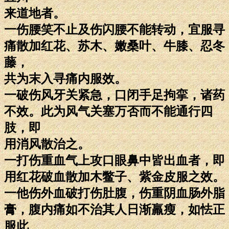
来道地者。
一伤腰笑不止及伤闪腰不能转动，宜服寻
痛散加红花、苏木、嫩桑叶、牛膝、忍冬
藤，
共为末入寻痛内服效。
一破伤风牙关紧急，口闭手足拘挛，诸药
不效。此为风气关塞万否而不能通行四
肢，即
用消风散治之。
一打伤重血气上攻口眼鼻中皆出血者，即
用红花破血散加木鳖子、紫金皮服之效。
一他伤外血破打伤肚腹，伤重阴血肠外脂
膏，腹内痛如不治其人日渐羸瘦，如怯正
服此