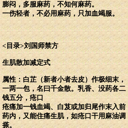
膨闷，多服麻药，不知何麻药。
一伤轻者，不必用麻药，只加血竭服。
<目录>刘国师禁方
生肌散加减定式
属性：白芷（新者小者去皮）作极细末，
一两一包，名曰千金散。乳香、没药各二
钱五分，疮口
疮痛加一钱血竭、白芨或加归尾作末入前
药内，又能住痛生肌，如疮口干用麻油调
搽。