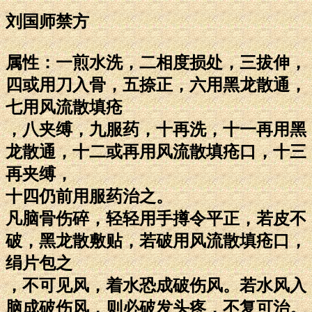
刘国师禁方
属性：一煎水洗，二相度损处，三拔伸，
四或用刀入骨，五捺正，六用黑龙散通，
七用风流散填疮
，八夹缚，九服药，十再洗，十一再用黑
龙散通，十二或再用风流散填疮口，十三
再夹缚，
十四仍前用服药治之。
凡脑骨伤碎，轻轻用手撙令平正，若皮不
破，黑龙散敷贴，若破用风流散填疮口，
绢片包之
，不可见风，着水恐成破伤风。若水风入
脑成破伤风，则必破发头疼，不复可治。