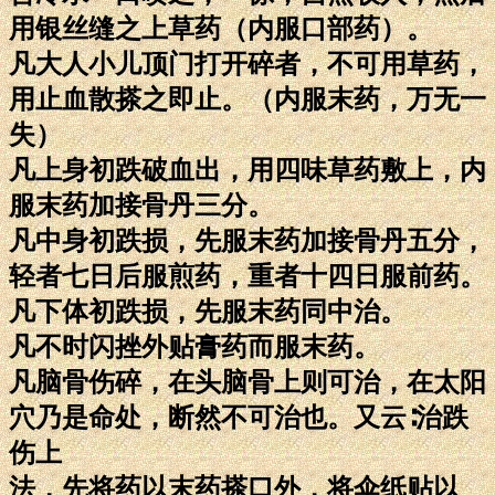
用银丝缝之上草药（内服口部药）。
凡大人小儿顶门打开碎者，不可用草药，
用止血散搽之即止。（内服末药，万无一
失）
凡上身初跌破血出，用四味草药敷上，内
服末药加接骨丹三分。
凡中身初跌损，先服末药加接骨丹五分，
轻者七日后服煎药，重者十四日服前药。
凡下体初跌损，先服末药同中治。
凡不时闪挫外贴膏药而服末药。
凡脑骨伤碎，在头脑骨上则可治，在太阳
穴乃是命处，断然不可治也。又云∶治跌
伤上
法，先将药以末药搽口外，将伞纸贴以