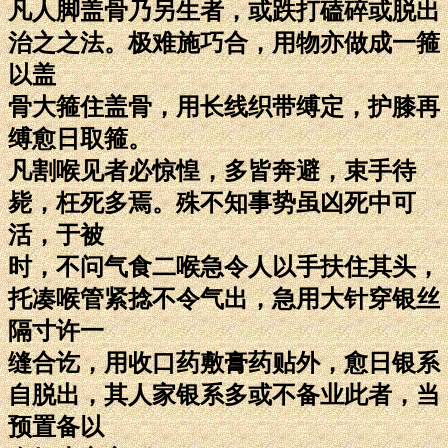
凡人脚盖骨乃另生者，或跌打磕碎或脱出
治之之法。极难施巧合，用物亦做成一箍
以盖
骨大箍住盖骨，用长线织带缚定，护膝再
缚愈日取箍。
凡割喉见者必惊惶，多皆奔避，束手待
毙，枉死多焉。殊不知事势虽凶死中可
活，于被
时，不问气食二喉急令人以手扶住其头，
托凑喉管紧捻不令气出，急用大针穿银丝
隔寸许一
缝合讫，用收口药敷膏药贴外，愈日银系
自脱出，其人家银系多或不备业此者，当
预置备以