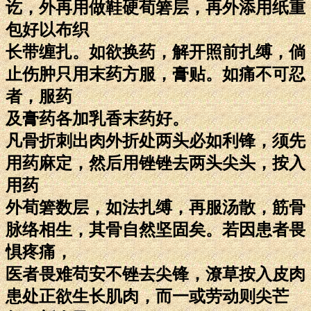
讫，外再用做鞋硬荀箬层，再外添用纸重
包好以布织
长带缠扎。如欲换药，解开照前扎缚，倘
止伤肿只用末药方服，膏贴。如痛不可忍
者，服药
及膏药各加乳香末药好。
凡骨折刺出肉外折处两头必如利锋，须先
用药麻定，然后用锉锉去两头尖头，按入
用药
外荀箬数层，如法扎缚，再服汤散，筋骨
脉络相生，其骨自然坚固矣。若因患者畏
惧疼痛，
医者畏难苟安不锉去尖锋，潦草按入皮肉
患处正欲生长肌肉，而一或劳动则尖芒