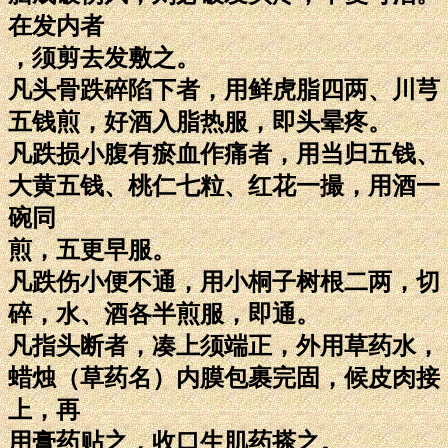
在发内者
，须剪去发敷之。
凡头骨跌碎陷下者，用鲜虎脂四两、川芎
五钱煎，好酒入脂热服，即头晕疼。
凡跌损小腹有瘀血作痛者，用当归五钱、
大黄五钱、桃仁七粒、红花一撮，用酒一
碗同
煎，五更早服。
凡跌伤小便不通，用小桐子树根二两，切
碎，水、酒各半煎服，即通。
凡指头断者，凑上须端正，外用草药水，
蜡烛（草药名）内膜包裹完固，候皮肉接
上，再
用膏药贴之，收口生肌药搽之。