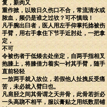
复，新肉又
重作掀，以致日久伤口不合，常流清水或
脓血，频仍是谁之过欤？可不慎哉！
凡手腕出臼者，医人用左手仰掌托捻被伤
手臂，用右手拿住下节手近肘处，一把拿
定，
不可
令被伤者于低矮去处坐定，自两手指相叉
抱膝上，将膝借力着实一衬其手臂，随手
直前轻轻
一放两手就入故位，若假他人扯拽反受痛
苦，未必就入臂臼也。
凡肩胫之间其骨谓之天井骨，此骨若折必
一头高跷不相平，服以膏贴之用纸数层铺