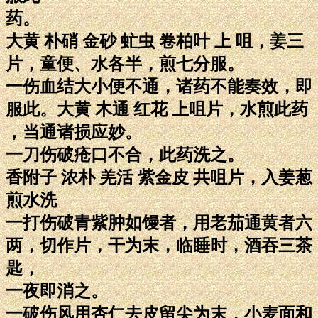
药。
大黄 朴硝 金砂 虻虫 卷柏叶 上 咀，姜三
片，童便、水各半，煎七分服。
一伤血结大小便不通，诸药不能奏效，即
服此。大黄 木通 红花 上咀片，水煎此药
，当通诸损应妙。
一刀伤破疮口不合，此药洗之。
香附子 浓朴 羌活 紫金皮 共咀片，入姜葱
煎水洗
一打伤破青紫肿如馒者，用老茄通黄者六
两，切作片，干为末，临睡时，酒吞三茶
匙，
一夜即消之。
一破伤风用杏仁去皮留尖为末，小麦面和