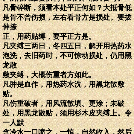
凡骨碎断，须看本处平正何如？大抵骨低
是骨不曾伤损，左右看骨方是损处。要拔
伸捺
正，用药贴缚，要平正方是。
凡夹缚三两日，冬四五日，解开用热药水
泡洗，去旧药时，不可惊动损处，仍用黑
龙散
敷夹缚，大概伤重者方如此。
凡肿是血作，用热药水洗，用黑龙散敷
贴。
凡伤重破者，用风流散填、更涂；未破
处，用黑龙散贴，须用杉木皮夹缚上。令
一人默
含冷水一口喷之，一惊，自然收入，然后