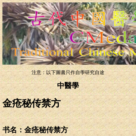
注意：以下圖書只作自學研究自途
中醫學
金疮秘传禁方
书名：金疮秘传禁方