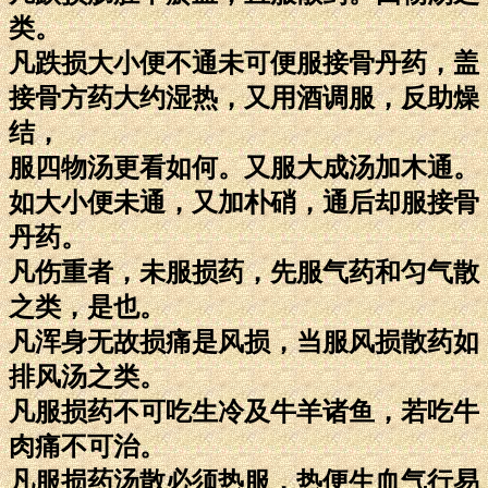
类。
凡跌损大小便不通未可便服接骨丹药，盖
接骨方药大约湿热，又用酒调服，反助燥
结，
服四物汤更看如何。又服大成汤加木通。
如大小便未通，又加朴硝，通后却服接骨
丹药。
凡伤重者，未服损药，先服气药和匀气散
之类，是也。
凡浑身无故损痛是风损，当服风损散药如
排风汤之类。
凡服损药不可吃生冷及牛羊诸鱼，若吃牛
肉痛不可治。
凡服损药汤散必须热服，热便生血气行易