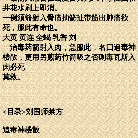
井花水刷上即消。
一倒须箭射入骨痛抽箭扯带筋出肿痛欲
死，服此有命也。
大黄 黄连 全蝎 乳香 刘
一治毒药箭射入肉，急服此，名曰追毒神
楼散，更用另煎药竹筒吸之否则毒瓦斯入
肉必死
莫救。
<目录>刘国师禁方
追毒神楼散