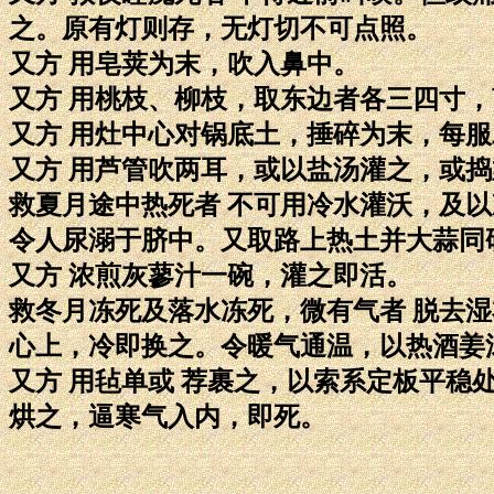
之。原有灯则存，无灯切不可点照。
又方 用皂荚为末，吹入鼻中。
又方 用桃枝、柳枝，取东边者各三四寸
又方 用灶中心对锅底土，捶碎为末，每
又方 用芦管吹两耳，或以盐汤灌之，或
救夏月途中热死者 不可用冷水灌沃，及
令人尿溺于脐中。又取路上热土并大蒜同
又方 浓煎灰蓼汁一碗，灌之即活。
救冬月冻死及落水冻死，微有气者 脱去
心上，冷即换之。令暖气通温，以热酒姜
又方 用毡单或 荐裹之，以索系定板平稳
烘之，逼寒气入内，即死。