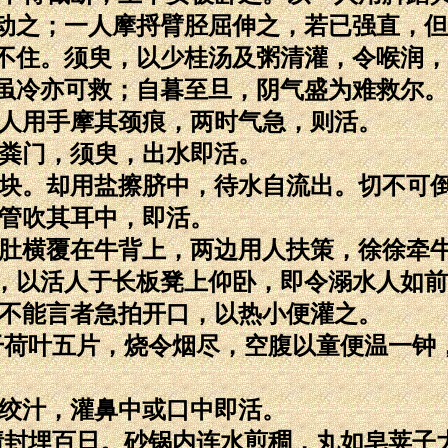
动之；一人摩捋臂胫屈伸之，若已强直，但
不住。须臾，以少桂汤及粥清灌，令喉润，
虽冷亦可救；自暮至旦，阴气盛为难救尔。
一人用手摩其颈痕，两时气急，则活。
塞粪门，须臾，出水即活。
二块。却用盐擦脐中，待水自流出。切不可
芦管吹其耳中，即活。
人肚横覆在牛背上，两边用人扶策，徐徐牵
，以活人于长板凳上仰卧，即令溺水人如前
绝不能言者急拍开口，以热小便灌之。
用干荷叶五片，烧令烟尽，空腹以童便温一钟
捣绞汁，灌鼻中或口中即活。
水渍封埋百日。砂锅内连水煎稠，丸如皂荚子