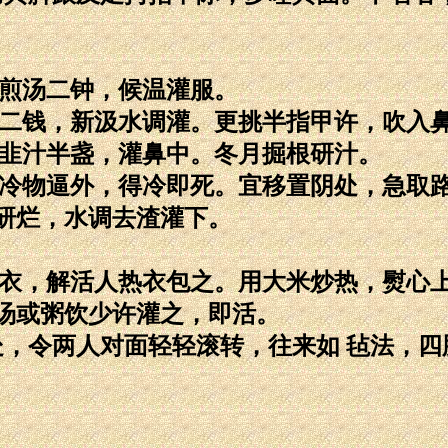
，煎汤二钟，候温灌服。
服二钱，新汲水调灌。更挑半指甲许，吹入
捣韭汁半盏，灌鼻中。冬月掘根研汁。
以冷物逼外，得冷即死。宜移置阴处，急取
研烂，水调去渣灌下。
湿衣，解活人热衣包之。用大米炒热，熨心
汤或粥饮少许灌之，即活。
处，令两人对面轻轻滚转，往来如 毡法，