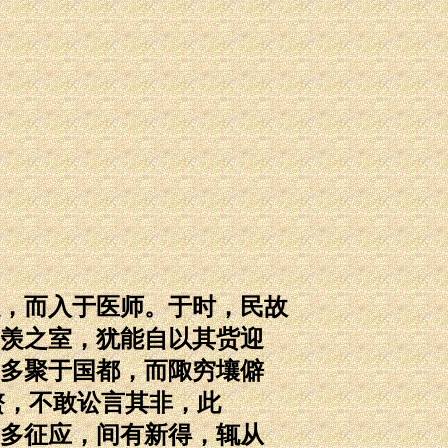
，而入于医师。于时，民故
羡之室，犹能自以其赀迎
多聚于国都，而陬穷壤僻
螫，不敢讼言其非，此
多征应，间有新得，辄从