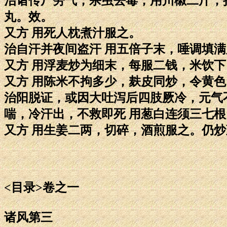
治诸传尸劳气，杀虫去毒，用川椒二斤，
丸。效。
又方 用死人枕煮汁服之。
治自汗并夜间盗汗 用五倍子末，唾调填
又方 用浮麦炒为细末，每服二钱，米饮下
又方 用陈米不拘多少，麸皮同炒，令黄
治阳脱证，或因大吐泻后四肢厥冷，元气
喘，冷汗出，不救即死 用葱白连须三七
又方 用生姜二两，切碎，酒煎服之。仍
<目录>卷之一
诸风第三