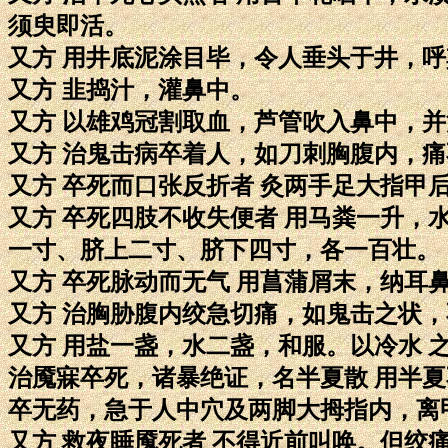
须臾即活。
又方 用井底泥涂目毕，令人垂头于井，
又方 韭捣汁，灌鼻中。
又方 以雄鸡冠割取血，芦管吹入鼻中，
又方 治鬼击病卒着人，如刀刺胸腹内，
又方 卒死而口张反折者 灸两手足大指甲
又方 卒死四肢不收失便者 用马粪一升
一寸、脐上二寸、脐下四寸，各一百壮。
又方 卒死脉动而无气 用菖蒲屑末，纳耳
又方 治胸胁腹内绞急切痛，如鬼击之状
又方 用盐一盏，水二盏，和服。以冷水 
治魇寐卒死，诸暴绝证，名半夏散 用半
卒无药，急于人中穴及两脚大拇指内，离
又方 救夜睡魇死者 不得近前叫唤。但