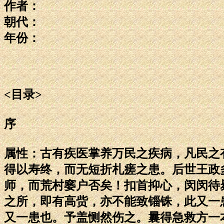
作者：
朝代：
年份：
<目录>
序
属性：古有疾医掌养万民之疾病，凡民之
得以寿终，而无短折札瘥之患。后世王政
师，而荒村窭户否矣！扣首抑心，闵闵待
之所，即有高赀，亦不能致锱铢，此又一患
又一患也。予盖恻然伤之。曩得急救方一