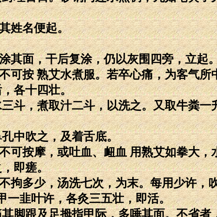
呼其姓名便起。
并涂其面，干后复涂，仍以灰围四旁，立起
痛不可按 熟艾水煮服。若卒心痛，为客气所
后，各十四壮。
，水三斗，煮取汁二斗，以洗之。又取牛粪一
鼻孔中吹之，及着舌底。
，不可按摩，或吐血、衄血 用熟艾如拳大，
之，即瘥。
夏不拘多少，汤洗七次，为末。每用少许，
甲一韭叶许，各灸三五壮，即活。
绞痛其脚跟及足拇指甲际，多唾其面。不省者