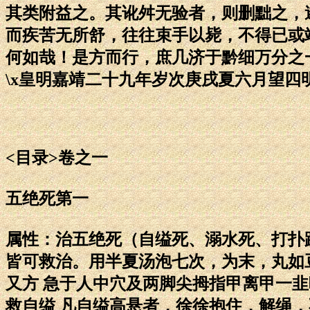
其类附益之。其讹舛无验者，则删黜之，
而疾苦无所舒，往往束手以毙，不得已或
何如哉！是方而行，庶几济于黔细万分之
\x皇明嘉靖二十九年岁次庚戌夏六月望四
<目录>卷之一
五绝死第一
属性：治五绝死（自缢死、溺水死、打扑
皆可救治。用半夏汤泡七次，为末，丸如
又方 急于人中穴及两脚尖拇指甲离甲一
救自缢 凡自缢高悬者，徐徐抱住，解绳