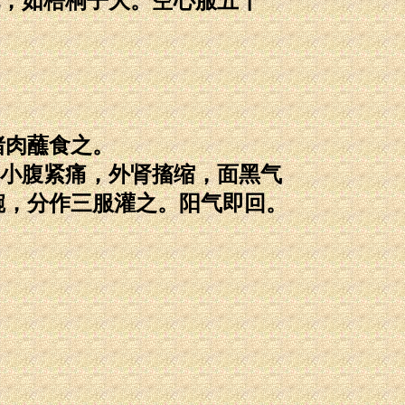
，如梧桐子大。空心服五十
猪肉蘸食之。
小腹紧痛，外肾搐缩，面黑气
碗，分作三服灌之。阳气即回。