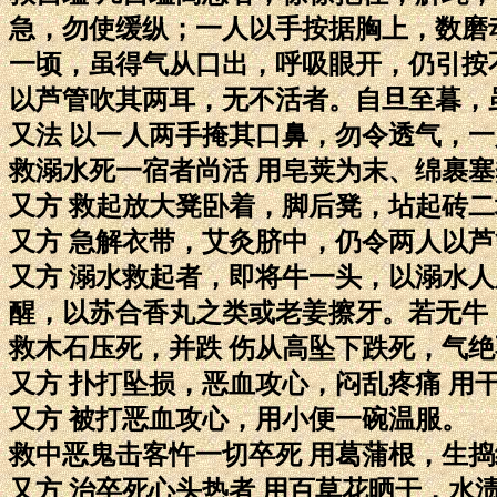
急，勿使缓纵；一人以手按据胸上，数磨
一顷，虽得气从口出，呼吸眼开，仍引按
以芦管吹其两耳，无不活者。自旦至暮，
又法 以一人两手掩其口鼻，勿令透气，
救溺水死一宿者尚活 用皂荚为末、绵裹
又方 救起放大凳卧着，脚后凳，坫起砖
又方 急解衣带，艾灸脐中，仍令两人以
又方 溺水救起者，即将牛一头，以溺水
醒，以苏合香丸之类或老姜擦牙。若无牛
救木石压死，并跌 伤从高坠下跌死，气
又方 扑打坠损，恶血攻心，闷乱疼痛 
又方 被打恶血攻心，用小便一碗温服。
救中恶鬼击客忤一切卒死 用葛蒲根，生
又方 治卒死心头热者 用百草花晒干，