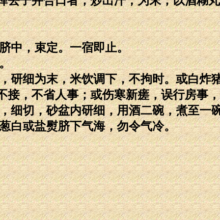
择去子并合口者，炒出汗，为末，以酒糊丸
满脐中，束定。一宿即止。
。
色，研细为末，米饮调下，不拘时。或白炸
不接，不省人事；或伤寒新瘥，误行房事，
根，细切，砂盆内研细，用酒二碗，煮至一
炒葱白或盐熨脐下气海，勿令气冷。