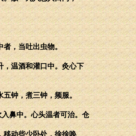
。
中者，当吐出虫物。
升，温酒和灌口中。灸心下
水五钟，煮三钟，频服。
吹入鼻中。心头温者可治。仓
，移动些少卧处，徐徐唤