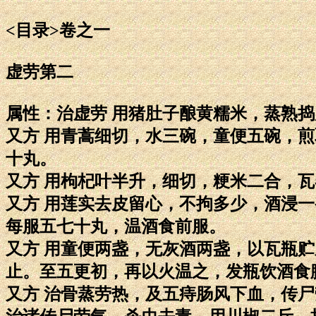
<目录>卷之一
虚劳第二
属性：治虚劳 用猪肚子酿黄糯米，蒸熟
又方 用青蒿细切，水三碗，童便五碗，
十丸。
又方 用枸杞叶半升，细切，粳米二合，
又方 用莲实去皮留心，不拘多少，酒浸
每服五七十丸，温酒食前服。
又方 用童便两盏，无灰酒两盏，以瓦瓶
止。至五更初，再以火温之，发瓶饮酒食
又方 治骨蒸劳热，及五痔肠风下血，传尸