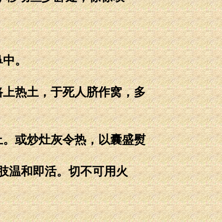
鼻中。
路上热土，于死人脐作窝，多
上。或炒灶灰令热，以囊盛熨
四肢温和即活。切不可用火