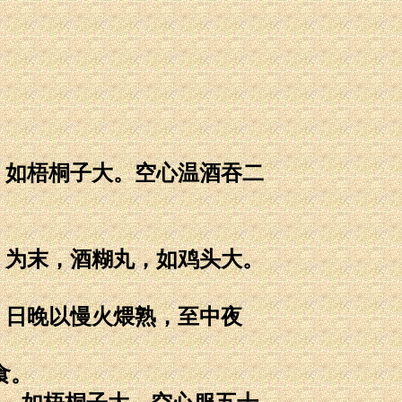
，如梧桐子大。空心温酒吞二
，为末，酒糊丸，如鸡头大。
，日晚以慢火煨熟，至中夜
食。