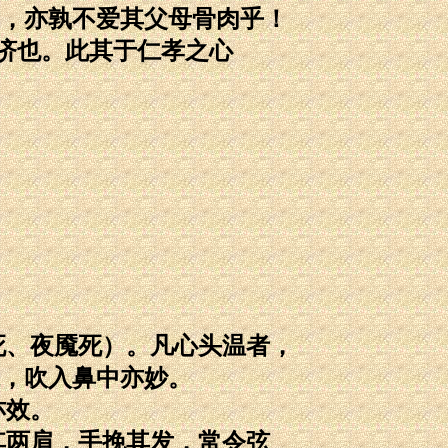
，亦孰不爱其父母骨肉乎！
济也。此其于仁孝之心
死、夜魇死）。凡心头温者，
，吹入鼻中亦妙。
亦效。
其两肩，手挽其发，常令弦