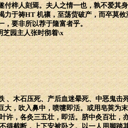
遂付梓人刻焉。夫人之情一也，孰不爱其身
竭力于祷HT 机禳，至荡赀破产，而卒莫攸
一，要非所以荐于隆富者乎。
明芝园主人张时彻着\x
跌 、木石压死、产后血迷晕死、中恶鬼击
豆大，吹入鼻中，喷嚏即活。或用皂荚为末
韭叶许，各灸三五壮，即活。脐中灸百壮，
，不得截断，上下安被卧之。以一人用脚踏