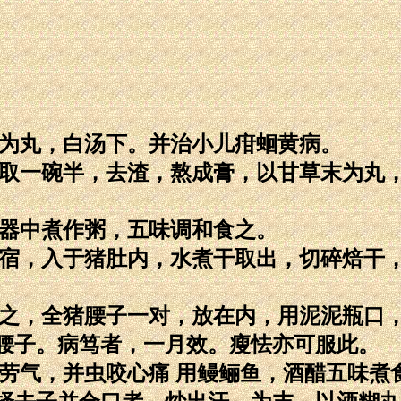
捣为丸，白汤下。并治小儿疳蛔黄病。
煎取一碗半，去渣，熬成膏，以甘草末为丸
瓦器中煮作粥，五味调和食之。
一宿，入于猪肚内，水煮干取出，切碎焙干
贮之，全猪腰子一对，放在内，用泥泥瓶口
腰子。病笃者，一月效。瘦怯亦可服此。
劳气，并虫咬心痛 用鳗鲡鱼，酒醋五味煮