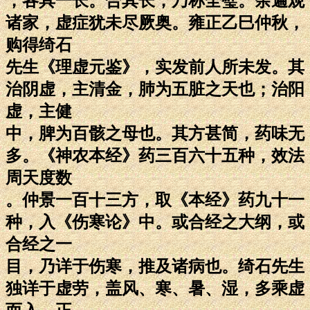
，各具一长。合其长，乃称全璧。余遍观
诸家，虚症犹未尽厥奥。雍正乙巳仲秋，
购得绮石
先生《理虚元鉴》，实发前人所未发。其
治阴虚，主清金，肺为五脏之天也；治阳
虚，主健
中，脾为百骸之母也。其方甚简，药味无
多。《神农本经》药三百六十五种，效法
周天度数
。仲景一百十三方，取《本经》药九十一
种，入《伤寒论》中。或合经之大纲，或
合经之一
目，乃详于伤寒，推及诸病也。绮石先生
独详于虚劳，盖风、寒、暑、湿，多乘虚