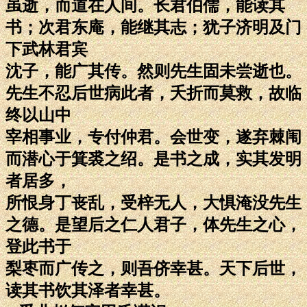
虽逝，而道在人间。长君伯儒，能读其
书；次君东庵，能继其志；犹子济明及门
下武林君宾
沈子，能广其传。然则先生固未尝逝也。
先生不忍后世病此者，夭折而莫救，故临
终以山中
宰相事业，专付仲君。会世变，遂弃棘闱
而潜心于箕裘之绍。是书之成，实其发明
者居多，
所恨身丁丧乱，受梓无人，大惧淹没先生
之德。是望后之仁人君子，体先生之心，
登此书于
梨枣而广传之，则吾侪幸甚。天下后世，
读其书饮其泽者幸甚。