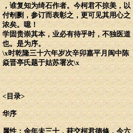
，谁复知为绮石作者。今柯君不掠美，以
付剞劂，参订而表彰之，更可见其用心之
浓矣。噫！
学固贵崇其本，业必有待乎时，不独医道
也。是为序。
\x时乾隆三十六年岁次辛卯嘉平月闽中陈
焱晋亭氏题于姑苏署次\x
<目录>
华序
属性：余年未三十，获交柯君德修，今六