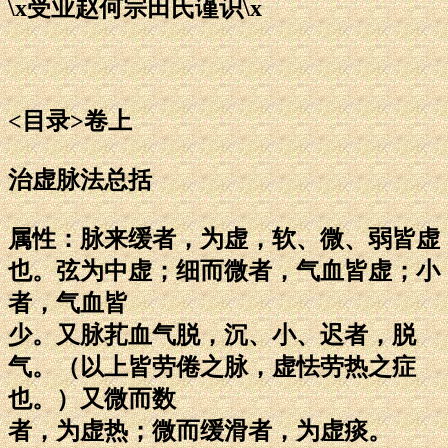
\x受业赵何宗田氏谨识\x
<目录>卷上
治虚脉法总括
属性：脉来缓者，为虚，软、微、弱皆虚
也。弦为中虚；细而微者，气血皆虚；小
者，气血皆
少。又脉芤血气脱，沉、小、迟者，脱
气。（以上皆劳倦之脉，虚怯劳热之症
也。）又微而数
者，为虚热；微而缓滑者，为虚痰。