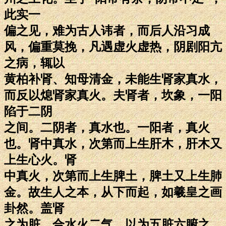
此实一
偏之见，难为古人讳者，而后人沿习成
风，偏重莫挽，凡遇虚火虚热，阴剧阳亢
之病，辄以
黄柏补肾、知母清金，未能生肾家真水，
而反以熄肾家真火。夫肾者，坎象，一阳
陷于二阴
之间。二阴者，真水也。一阳者，真火
也。肾中真水，次第而上生肝木，肝木又
上生心火。肾
中真火，次第而上生脾土，脾土又上生肺
金。故生人之本，从下而起，如羲皇之画
卦然。盖肾
之为脏，合水火二气，以为五脏六腑之