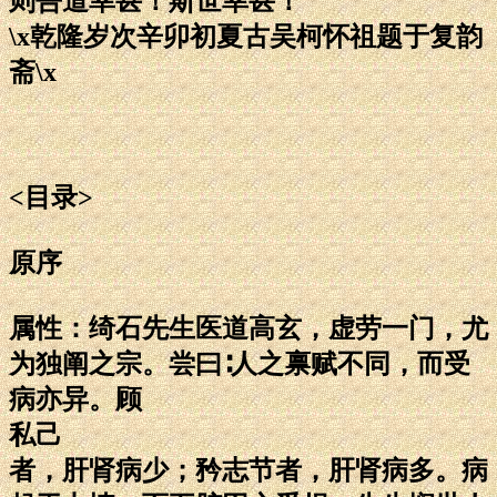
则吾道幸甚！斯世幸甚！
\x乾隆岁次辛卯初夏古吴柯怀祖题于复韵
斋\x
<目录>
原序
属性：绮石先生医道高玄，虚劳一门，尤
为独阐之宗。尝曰∶人之禀赋不同，而受
病亦异。顾
私己
者，肝肾病少；矜志节者，肝肾病多。病