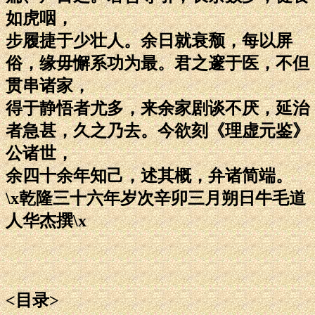
如虎咽，
步履捷于少壮人。余日就衰颓，每以屏
俗，缘毋懈系功为最。君之邃于医，不但
贯串诸家，
得于静悟者尤多，来余家剧谈不厌，延治
者急甚，久之乃去。今欲刻《理虚元鉴》
公诸世，
余四十余年知己，述其概，弁诸简端。
\x乾隆三十六年岁次辛卯三月朔日牛毛道
人华杰撰\x
<目录>