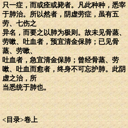
只一症，而或痊或毙者。凡此种种，悉宰
于肺治。所以然者，阴虚劳症，虽有五
劳、七伤之
异名，而要之以肺为极则。故未见骨蒸、
劳嗽、吐血者，预宜清金保肺；已见骨
蒸、劳嗽、
吐血者，急宜清金保肺；曾经骨蒸、劳
嗽、吐血而愈者，终身不可忘护肺。此阴
虚之治，所
当悉统于肺也。
<目录>卷上