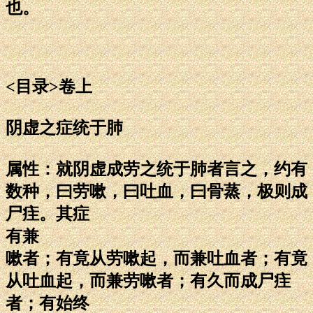
也。
<目录>卷上
阴虚之症统于肺
属性：就阴虚成劳之统于肺者言之，约有
数种，曰劳嗽，曰吐血，曰骨蒸，极则成
尸疰。其症
有兼
嗽者；有竟从劳嗽起，而兼吐血者；有竟
从吐血起，而兼劳嗽者；有久而成尸疰
者；有始终