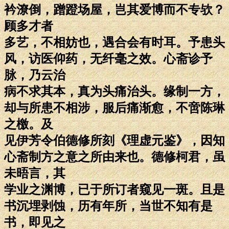
衿潦倒，蹭蹬场屋，岂其爱博而不专欤？
顾多才者
多艺，不相妨也，遇合会有时耳。予患头
风，访医仰药，无纤毫之效。心斋诊予
脉，乃云治
病不求其本，真为头痛治头。缘制一方，
却与所患不相涉，服后痛渐愈，不啻陈琳
之檄。及
见伊芳令伯德修所刻《理虚元鉴》，因知
心斋制方之意之所由来也。德修柯君，虽
未晤言，其
学业之渊博，已于所订者窥见一斑。且是
书沉埋剥蚀，历有年所，当世不知有是
书，即见之