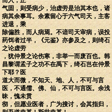
而入，正
气固，则受病少，治虚劳是治其本也，诸
病其余事耳。余素留心于六气司天，主客
进退，乘
除偏胜，而人病焉。不谙司天审病，误投
药饵者过半，《元鉴》亦参及之，则绮石
之论虚劳
，犹仲景之论伤寒，非举一而废百也。韩
昌黎谓孟子之功不在禹下，绮石岂在仲景
下耶？医
道大而微，不知天、地、人，不可与言
医，不通儒、佛、仙，不可与言医。余浅
昧，愧未贯
彻，但愿业医者，广为搜讨，会其指归，