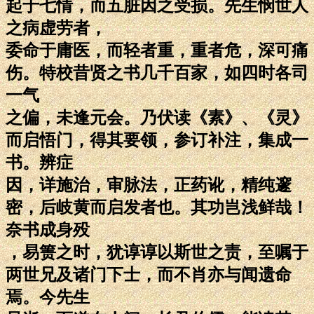
起于七情，而五脏因之受损。先生悯世人
之病虚劳者，
委命于庸医，而轻者重，重者危，深可痛
伤。特校昔贤之书几千百家，如四时各司
一气
之偏，未逢元会。乃伏读《素》、《灵》
而启悟门，得其要领，参订补注，集成一
书。辨症
因，详施治，审脉法，正药讹，精纯邃
密，后岐黄而启发者也。其功岂浅鲜哉！
奈书成身殁
，易箦之时，犹谆谆以斯世之责，至嘱于
两世兄及诸门下士，而不肖亦与闻遗命
焉。今先生