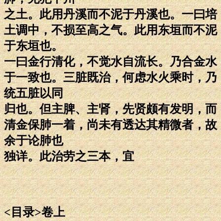
之土。此用丹溪而不泥于丹溪也。一曰培
土调中，不损至高之气。此用东垣而不泥
于东垣也。
一曰金行清化，不觉水自流长。乃合金水
于一致也。三脏既治，何虑水火乘时，乃
统五脏以同
归也。但主脾、主肾，先贤颇有发明，而
清金保肺一着，尚未有透达其精微者，故
余于论肺也
独详。此治劳之三本，宜
<目录>卷上