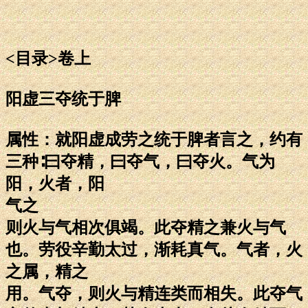
<目录>卷上
阳虚三夺统于脾
属性：就阳虚成劳之统于脾者言之，约有
三种∶曰夺精，曰夺气，曰夺火。气为
阳，火者，阳
气之
则火与气相次俱竭。此夺精之兼火与气
也。劳役辛勤太过，渐耗真气。气者，火
之属，精之
用。气夺，则火与精连类而相失。此夺气