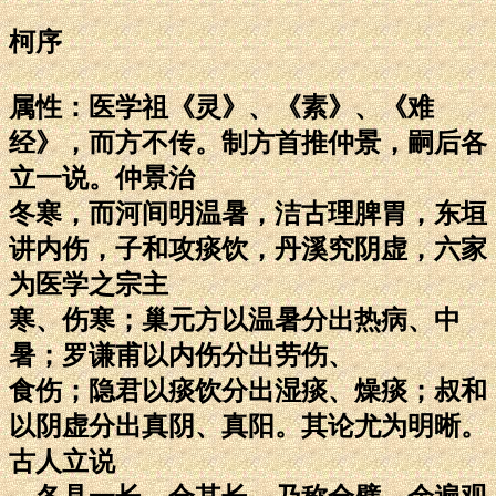
柯序
属性：医学祖《灵》、《素》、《难
经》，而方不传。制方首推仲景，嗣后各
立一说。仲景治
冬寒，而河间明温暑，洁古理脾胃，东垣
讲内伤，子和攻痰饮，丹溪究阴虚，六家
为医学之宗主
寒、伤寒；巢元方以温暑分出热病、中
暑；罗谦甫以内伤分出劳伤、
食伤；隐君以痰饮分出湿痰、燥痰；叔和
以阴虚分出真阴、真阳。其论尤为明晰。
古人立说