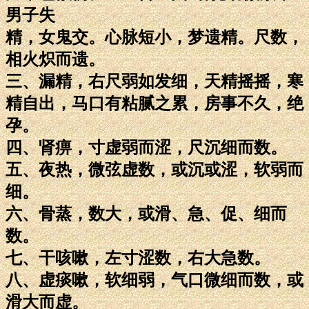
男子失
精，女鬼交。心脉短小，梦遗精。尺数，
相火炽而遗。
三、漏精，右尺弱如发细，天精摇摇，寒
精自出，马口有粘腻之累，房事不久，绝
孕。
四、肾痹，寸虚弱而涩，尺沉细而数。
五、夜热，微弦虚数，或沉或涩，软弱而
细。
六、骨蒸，数大，或滑、急、促、细而
数。
七、干咳嗽，左寸涩数，右大急数。
八、虚痰嗽，软细弱，气口微细而数，或
滑大而虚。