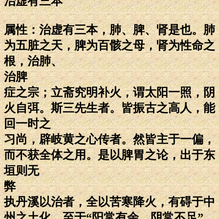
治虚有三本
属性：治虚有三本，肺、脾、肾是也。肺
为五脏之天，脾为百骸之母，肾为性命之
根，治肺、
治脾
症之宗；立斋究明补火，谓太阳一照，阴
火自弭。斯三先生者。皆振古之高人，能
回一时之
习尚，辟岐黄之心传者。然皆主于一偏，
而不获全体之用。是以脾胃之论，出于东
垣则无
弊
执丹溪以治者，全以苦寒降火，有碍于中
州之土化。至于“阳常有余，阴常不足”，