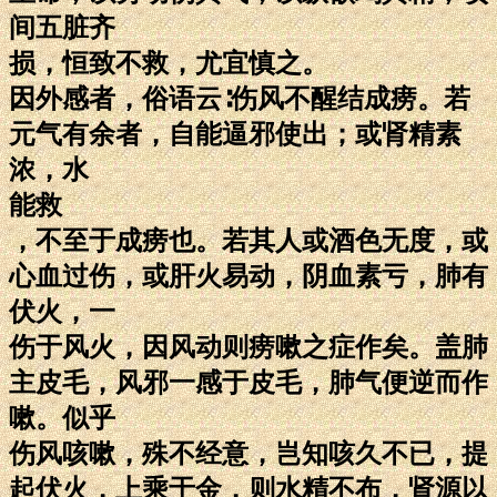
间五脏齐
损，恒致不救，尤宜慎之。
因外感者，俗语云∶伤风不醒结成痨。若
元气有余者，自能逼邪使出；或肾精素
浓，水
能救
，不至于成痨也。若其人或酒色无度，或
心血过伤，或肝火易动，阴血素亏，肺有
伏火，一
伤于风火，因风动则痨嗽之症作矣。盖肺
主皮毛，风邪一感于皮毛，肺气便逆而作
嗽。似乎
伤风咳嗽，殊不经意，岂知咳久不已，提
起伏火，上乘于金，则水精不布，肾源以