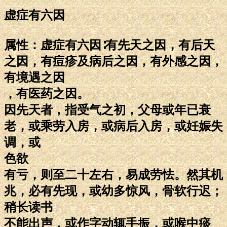
虚症有六因
属性：虚症有六因∶有先天之因，有后天
之因，有痘疹及病后之因，有外感之因，
有境遇之因
，有医药之因。
因先天者，指受气之初，父母或年已衰
老，或乘劳入房，或病后入房，或妊娠失
调，或
色欲
有亏，则至二十左右，易成劳怯。然其机
兆，必有先现，或幼多惊风，骨软行迟；
稍长读书
不能出声，或作字动辄手振，或喉中痰