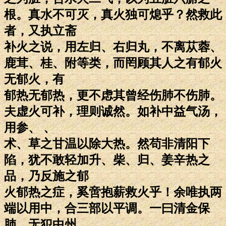
根。真水不可灭，真火独可熄乎？然救此
者，又执立斋
补火之说，用左归、右归丸，不离苁蓉、
鹿茸、桂、附等类，而罔顾其人之有郁火
无郁火，有
郁热无郁热，更不虑其曾经伤肺不伤肺。
夫虚火可补，理则诚然。如补中益气汤，
用参、 、
术、草之甘温以除大热。然苟非清阳下
陷，犹不敢轻加升、柴、归、姜辛热之
品，乃反施之郁
火郁热之症，奚啻抱薪救火乎！余唯执两
端以用中，合三部以平调。一曰清金保
肺，无犯中州