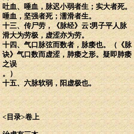
吐血、唾血，脉迟小弱者生；实大者死。
唾血，坚强者死；濡滑者生。
十三、传尸劳，《脉经》云∶男子平人脉
滑大为劳极，虚涩亦为劳。
十四、气口脉弦而数者，脉痿也。（《脉
诀》气口数而虚涩，肺痿之形。疑即肺痿
之误
。）
十五、六脉软弱，阳虚极也。
<目录>卷上