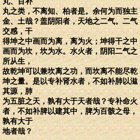
丸、百补
丸之类，不离知、柏者是。余何为而独主
金、土哉？盖阴阳者，天地之二气。二气
交感，干
得坤之中画而为离，离为火；坤得干之中
画而为坎，坎为水。水火者，阴阳二气之
所从生，
故乾坤可以兼坎离之功，而坎离不能尽乾
坤之量。是以专补肾水者，不如补肺以滋
其源，肺
为五脏之天，孰有大于天者哉？专补命火
者，不如补脾以建其中，脾为百骸之母，
孰有大于
地者哉？