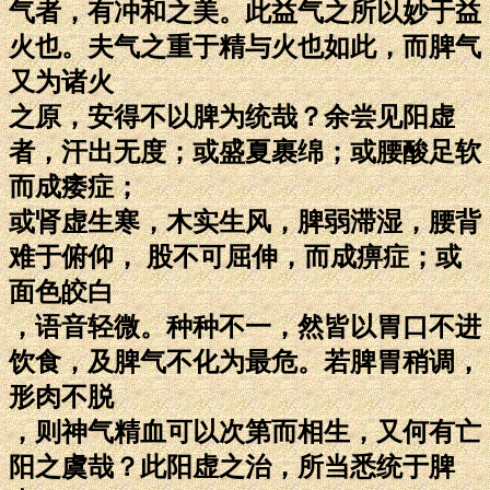
气者，有冲和之美。此益气之所以妙于益
火也。夫气之重于精与火也如此，而脾气
又为诸火
之原，安得不以脾为统哉？余尝见阳虚
者，汗出无度；或盛夏裹绵；或腰酸足软
而成痿症；
或肾虚生寒，木实生风，脾弱滞湿，腰背
难于俯仰， 股不可屈伸，而成痹症；或
面色皎白
，语音轻微。种种不一，然皆以胃口不进
饮食，及脾气不化为最危。若脾胃稍调，
形肉不脱
，则神气精血可以次第而相生，又何有亡
阳之虞哉？此阳虚之治，所当悉统于脾