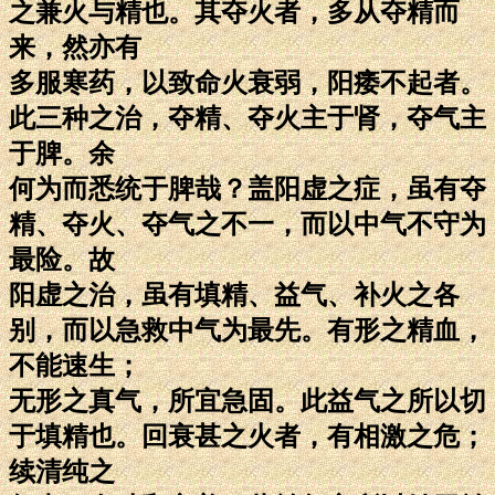
之兼火与精也。其夺火者，多从夺精而
来，然亦有
多服寒药，以致命火衰弱，阳痿不起者。
此三种之治，夺精、夺火主于肾，夺气主
于脾。余
何为而悉统于脾哉？盖阳虚之症，虽有夺
精、夺火、夺气之不一，而以中气不守为
最险。故
阳虚之治，虽有填精、益气、补火之各
别，而以急救中气为最先。有形之精血，
不能速生；
无形之真气，所宜急固。此益气之所以切
于填精也。回衰甚之火者，有相激之危；
续清纯之