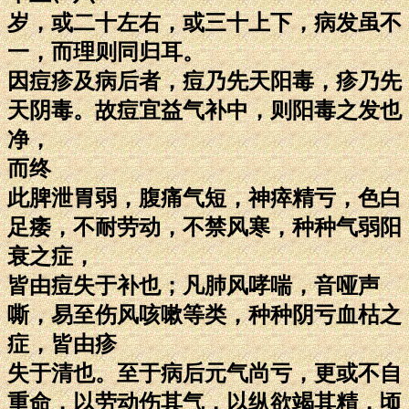
岁，或二十左右，或三十上下，病发虽不
一，而理则同归耳。
因痘疹及病后者，痘乃先天阳毒，疹乃先
天阴毒。故痘宜益气补中，则阳毒之发也
净，
而终
此脾泄胃弱，腹痛气短，神瘁精亏，色白
足痿，不耐劳动，不禁风寒，种种气弱阳
衰之症，
皆由痘失于补也；凡肺风哮喘，音哑声
嘶，易至伤风咳嗽等类，种种阴亏血枯之
症，皆由疹
失于清也。至于病后元气尚亏，更或不自
重命，以劳动伤其气，以纵欲竭其精，顷