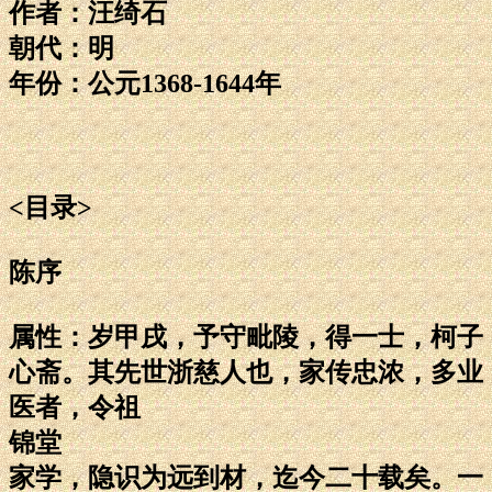
作者：汪绮石
朝代：明
年份：公元1368-1644年
<目录>
陈序
属性：岁甲戌，予守毗陵，得一士，柯子
心斋。其先世浙慈人也，家传忠浓，多业
医者，令祖
锦堂
家学，隐识为远到材，迄今二十载矣。一