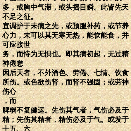
多，或胸中气滞，或头摇目瞬。此皆先天
不足之征。
宜调护于未病之先，或预服补药，或节养
心力，未可以其无寒无热，能饮能食，并
可应接世
务，而恃为无惧也。即其病初起，无过精
神倦怠
因后天者，不外酒色、劳倦、七情、饮食
所伤。或色欲伤肾，而肾不强固；或劳神
伤心
，而
脾弱不复健运。先伤其气者，气伤必及于
精；先伤其精者，精伤必及于气。或发于
十五、六