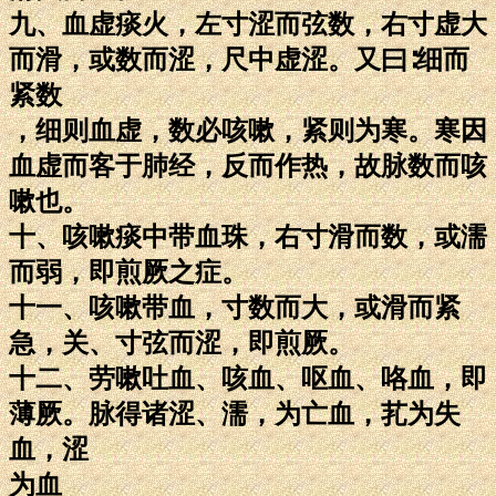
九、血虚痰火，左寸涩而弦数，右寸虚大
而滑，或数而涩，尺中虚涩。又曰∶细而
紧数
，细则血虚，数必咳嗽，紧则为寒。寒因
血虚而客于肺经，反而作热，故脉数而咳
嗽也。
十、咳嗽痰中带血珠，右寸滑而数，或濡
而弱，即煎厥之症。
十一、咳嗽带血，寸数而大，或滑而紧
急，关、寸弦而涩，即煎厥。
十二、劳嗽吐血、咳血、呕血、咯血，即
薄厥。脉得诸涩、濡，为亡血，芤为失
血，涩
为血