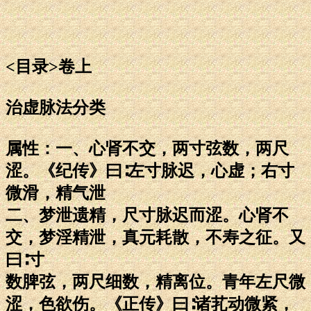
<目录>卷上
治虚脉法分类
属性：一、心肾不交，两寸弦数，两尺
涩。《纪传》曰∶左寸脉迟，心虚；右寸
微滑，精气泄
二、梦泄遗精，尺寸脉迟而涩。心肾不
交，梦淫精泄，真元耗散，不寿之征。又
曰∶寸
数脾弦，两尺细数，精离位。青年左尺微
涩，色欲伤。《正传》曰∶诸芤动微紧，