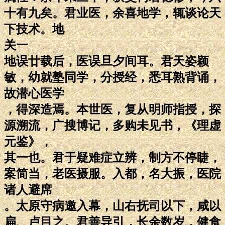
十有九矣。君业医，余喜地学，辄谈论天
下技术。地
关一
地误廿载后，医误旦夕间耳。君天姿颖
敏，幼就塾同学，分授经，悉耳熟背诵，
故潜心医学
，得深造焉。本世医，复从明师指授，探
源溯流，广搜博记，多购未见书，《理虚
元鉴》，
其一也。君于疑难症立辨，制方不停睫，
案简当，老医摄服。入都，名大振，医院
诸人避席
。太原守病邀入幕，山右抚司以下，咸以
扁、卢目之。君善导引，长余数岁，健食