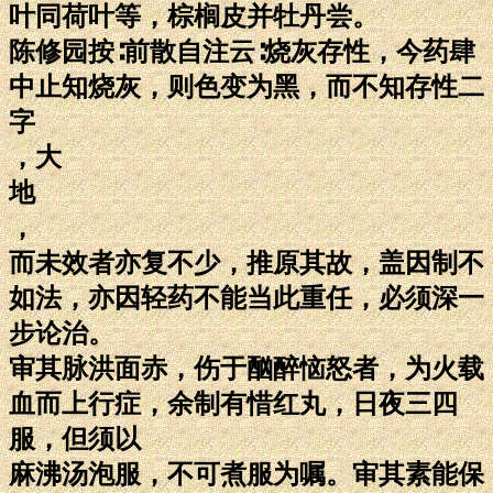
叶同荷叶等，棕榈皮并牡丹尝。
陈修园按∶前散自注云∶烧灰存性，今药肆
中止知烧灰，则色变为黑，而不知存性二
字
，大
地
，
而未效者亦复不少，推原其故，盖因制不
如法，亦因轻药不能当此重任，必须深一
步论治。
审其脉洪面赤，伤于酗醉恼怒者，为火载
血而上行症，余制有惜红丸，日夜三四
服，但须以
麻沸汤泡服，不可煮服为嘱。审其素能保