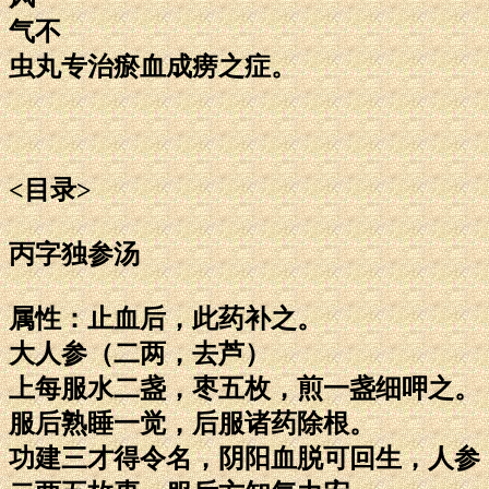
气不
虫丸专治瘀血成痨之症。
<目录>
丙字独参汤
属性：止血后，此药补之。
大人参（二两，去芦）
上每服水二盏，枣五枚，煎一盏细呷之。
服后熟睡一觉，后服诸药除根。
功建三才得令名，阴阳血脱可回生，人参