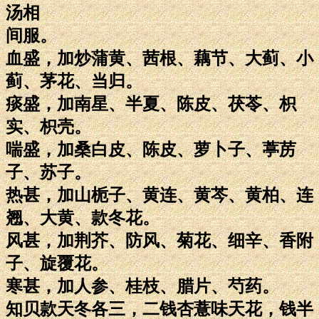
汤相
间服。
血盛，加炒蒲黄、茜根、藕节、大蓟、小
蓟、茅花、当归。
痰盛，加南星、半夏、陈皮、茯苓、枳
实、枳壳。
喘盛，加桑白皮、陈皮、萝卜子、葶苈
子、苏子。
热甚，加山栀子、黄连、黄芩、黄柏、连
翘、大黄、款冬花。
风甚，加荆芥、防风、菊花、细辛、香附
子、旋覆花。
寒甚，加人参、桂枝、腊片、芍药。
知贝款天冬各三，二钱杏薏味天花，钱半