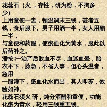
花蕊石（火 ，存性，研为粉，不拘多
少）
上用童便一盅，顿温调末三钱，甚者五
钱，食后服下。男子用酒一半，女人用醋
一半，
与童便和药服，使瘀血化为黄水，服此以
后药补之。
潘按∶一治产后败血不尽，血迷血晕，胎
衣不下，脉急，不省人事，但心头温者，
急用
一服灌下，瘀血化水而出，其人即苏，效
验如神。
花蕊石须火 研，炖分酒醋和童便，功能
化瘀为黄水，轻用三钱重五钱。