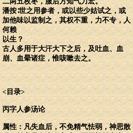
二两五枚枣，服后方知气力宏。
潘按∶世之用参者，或以些少姑试之，或
加他味以监制之，其权不重，力不专，人
何赖
以生？
古人多用于大汗大下之后，及吐血、血
崩、血晕诸症，惟咳嗽去之。
<目录>
丙字人参汤论
属性：凡失血后，不免精气怯弱，神思散