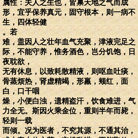
属性：夫人之生也，皆禀天地之气而成
形，宜乎保养真元，固守根本，则一病不
生，四体轻健
。若
难，盖因人之壮年血气充聚，津液完足之
际，不能守养，惟务酒色，岂分饥饱，日
夜耽欲，
无有休息，以致耗散精液，则呕血吐痰，
骨蒸烦热，肾虚精竭，形羸，颊红，面
白，口干咽
燥，小便白浊，遗精盗汗，饮食难进，气
力全无。斯因火乘金位，重则半年而毙，
轻则一载
而倾。况为医者，不究其源，不通其治，