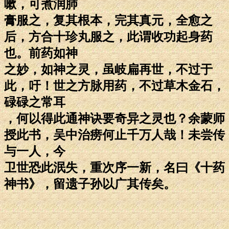
嗽，可煮润肺
膏服之，复其根本，完其真元，全愈之
后，方合十珍丸服之，此谓收功起身药
也。前药如神
之妙，如神之灵，虽岐扁再世，不过于
此，吁！世之方脉用药，不过草木金石，
碌碌之常耳
，何以得此通神诀要奇异之灵也？余蒙师
授此书，吴中治痨何止千万人哉！未尝传
与一人，今
卫世恐此泯失，重次序一新，名曰《十药
神书》，留遗子孙以广其传矣。