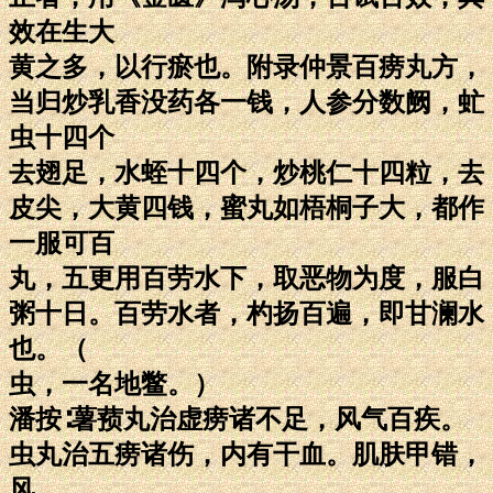
效在生大
黄之多，以行瘀也。附录仲景百痨丸方，
当归炒乳香没药各一钱，人参分数阙，虻
虫十四个
去翅足，水蛭十四个，炒桃仁十四粒，去
皮尖，大黄四钱，蜜丸如梧桐子大，都作
一服可百
丸，五更用百劳水下，取恶物为度，服白
粥十日。百劳水者，杓扬百遍，即甘澜水
也。（
虫，一名地鳖。）
潘按∶薯蓣丸治虚痨诸不足，风气百疾。
虫丸治五痨诸伤，内有干血。肌肤甲错，
风