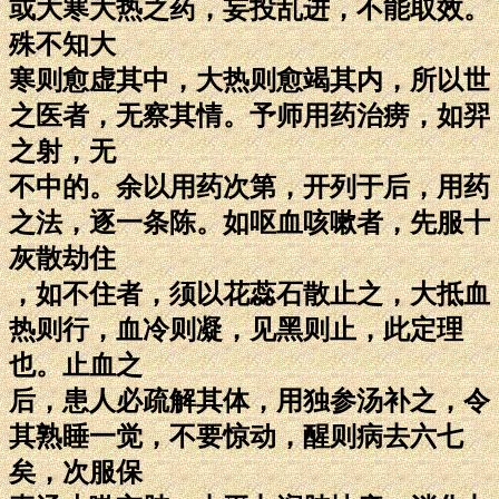
或大寒大热之药，妄投乱进，不能取效。
殊不知大
寒则愈虚其中，大热则愈竭其内，所以世
之医者，无察其情。予师用药治痨，如羿
之射，无
不中的。余以用药次第，开列于后，用药
之法，逐一条陈。如呕血咳嗽者，先服十
灰散劫住
，如不住者，须以花蕊石散止之，大抵血
热则行，血冷则凝，见黑则止，此定理
也。止血之
后，患人必疏解其体，用独参汤补之，令
其熟睡一觉，不要惊动，醒则病去六七
矣，次服保