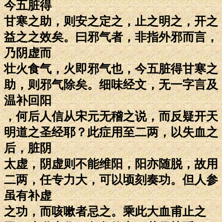
今五脏得
甘寒之助，则安之定之，止之明之，开之
益之之效矣。曰邪气者，非指外邪而言，
乃阴虚而
壮火食气，火即邪气也，今五脏得甘寒之
助，则邪气除矣。细味经文，无一字言及
温补回阳
，何后人信从宋元无稽之说，而反疑开天
明道之圣经耶？此症用至二两，以失血之
后，脏阴
太虚，阴虚则不能维阳，阳亦随脱，故用
二两，任专力大，可以顷刻奏功。但人参
虽有补虚
之功，而咳嗽者忌之。乘此大血甫止之