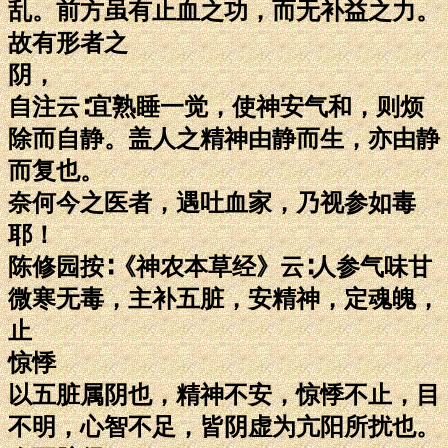
乱。前方虽有止血之功，而无补益之力。
故有形者之
阴，
自注云∶宜熟睡一觉，使神安气和，则烦
除而自静。盖人之精神由静而生，亦由静
而复也。
奈何今之医者，遇吐血家，乃视参如毒
耶！
陈修园按∶《神农本草经》云∶人参气味甘
微寒无毒，主补五脏，安精神，定魂魄，
止
惊悸
以五脏属阴也，精神不安，惊悸不止，目
不明，心智不足，皆阴虚为亢阳所扰也。