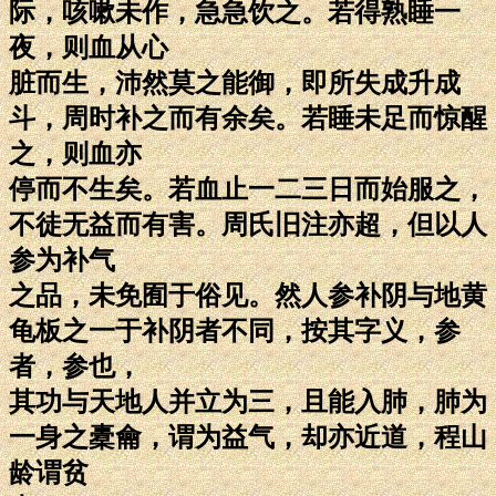
际，咳嗽未作，急急饮之。若得熟睡一
夜，则血从心
脏而生，沛然莫之能御，即所失成升成
斗，周时补之而有余矣。若睡未足而惊醒
之，则血亦
停而不生矣。若血止一二三日而始服之，
不徒无益而有害。周氏旧注亦超，但以人
参为补气
之品，未免囿于俗见。然人参补阴与地黄
龟板之一于补阴者不同，按其字义，参
者，参也，
其功与天地人并立为三，且能入肺，肺为
一身之橐龠，谓为益气，却亦近道，程山
龄谓贫