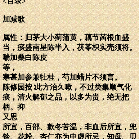
<目录>
加减歌
属性：归茅大小蓟蒲黄，藕节茜根血盛
当，痰盛南星陈半入，茯苓枳实壳须将。
喘加桑白陈皮
等，
寒甚加参兼牡桂，芍加蜡片不须言。
陈修园按∶此方治久嗽，不过类集顺气化
痰，清火解郁之品，以多为贵，绝无把
柄。抑
又思
所宜，百部、款冬苦温，非血后所宜，兜
铃、花粉、杏仁亦为中虚所忌，知母、贝