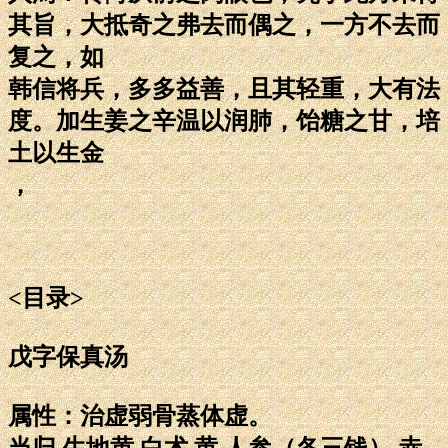
其旨，大抵奇之弗去而偶之，一方不去而
复之，如
韩信将兵，多多益善，且其轻重，大有法
度。加生姜之辛温以润肺，饴糖之甘，培
土以生金
，
<目录>
戊字保真汤
属性：治虚弱骨蒸体虚。
当归 生地黄 白术 黄 人参（各三钱） 赤