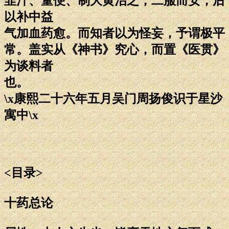
韭汁、童便、制大黄治之，二服而安，后
以补中益
气加血药愈。而知者以为怪妄，予谓极平
常。盖实从《神书》究心，而置《医贯》
为谈料者
也。
\x康熙二十六年五月吴门周扬俊识于星沙
寓中\x
<目录>
十药总论