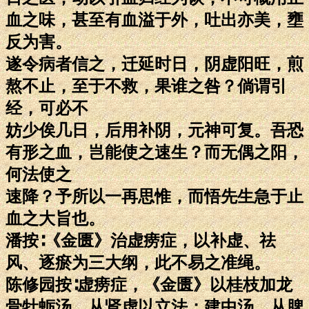
血之味，甚至有血溢于外，吐出亦美，壅
反为害。
遂令病者信之，迁延时日，阴虚阳旺，煎
熬不止，至于不救，果谁之咎？倘谓引
经，可必不
妨少俟几日，后用补阴，元神可复。吾恐
有形之血，岂能使之速生？而无偶之阳，
何法使之
速降？予所以一再思惟，而悟先生急于止
血之大旨也。
潘按∶《金匮》治虚痨症，以补虚、祛
风、逐瘀为三大纲，此不易之准绳。
陈修园按∶虚痨症，《金匮》以桂枝加龙
骨牡蛎汤，从肾虚以立法；建中汤，从脾