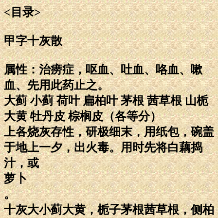
<目录>
甲字十灰散
属性：治痨症，呕血、吐血、咯血、嗽
血、先用此药止之。
大蓟 小蓟 荷叶 扁柏叶 茅根 茜草根 山栀
大黄 牡丹皮 棕榈皮（各等分）
上各烧灰存性，研极细末，用纸包，碗盖
于地上一夕，出火毒。用时先将白藕捣
汁，或
萝卜
。
十灰大小蓟大黄，栀子茅根茜草根，侧柏