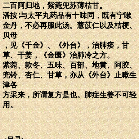
二百阿归地，紫菀兜苏薄桔甘。
潘按∶与太平丸药品有十味同，既有宁嗽
金丹，不必再服此汤。薏苡仁以及桔梗、
贝母
，见《千金》、《外台》，治肺痿，甘
草、干姜，《金匮》治肺冷之方。
紫菀、款冬、五味、百部、地黄、阿胶、
兜铃、杏仁、甘草，亦从《外台》止嗽生
津各
方采来，所谓复方是也。肺症生姜不可轻
用。