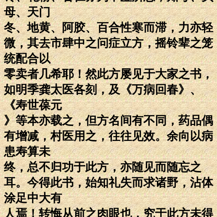
母、天门
冬、地黄、阿胶、百合性寒而滞，力亦轻
微，其去市肆中之问症立方，摇铃辈之笼
统配合以
零卖者几希耶！然此方屡见于大家之书，
如明季龚太医各刻，及《万病回春》、
《寿世葆元
》等本亦载之，但方名间有不同，药品偶
有增减，村医用之，往往见效。余向以病
患寿算未
终，总不归功于此方，亦随见而随忘之
耳。今得此书，始知礼失而求诸野，沾体
涂足中大有
人焉！转悔从前之肉眼也，究于此方未得