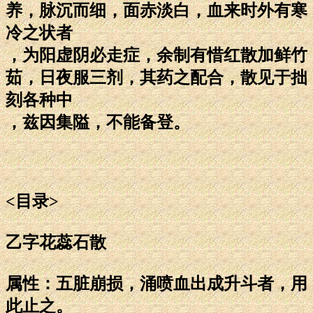
养，脉沉而细，面赤淡白，血来时外有寒
冷之状者
，为阳虚阴必走症，余制有惜红散加鲜竹
茹，日夜服三剂，其药之配合，散见于拙
刻各种中
，兹因集隘，不能备登。
<目录>
乙字花蕊石散
属性：五脏崩损，涌喷血出成升斗者，用
此止之。