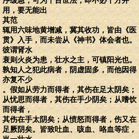
序缓急，可为千百世法，即不必十方并
用，要无能出
其范
辄用六味地黄增减，冀其收功，皆由《医
贯》入手，而未尝从《神书》体会者也。
彼谓肾水
衰则火炎为患，壮水之主，可镇阳光也。
孰知人之犯此病者，阴虚固多，而他因得
亦复不少
。假如从劳力而得者，其伤在足太阴矣；
从忧思而得者，其伤在手少阴矣；从嗜饮
而得者，
其伤在手太阴矣；从愤怒而得者，伤又在
足厥阴矣。皆致吐血、咳血、咯血等症，