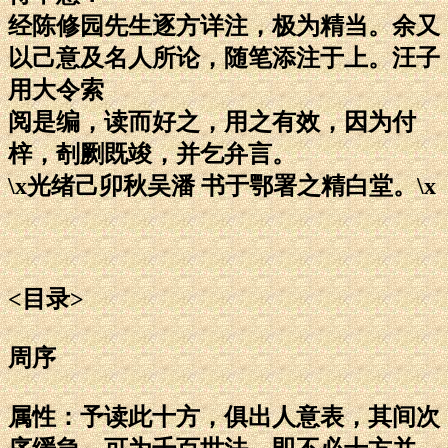
经陈修园先生逐方详注，极为精当。余又
以己意及名人所论，随笔添注于上。汪子
用大令索
阅是编，读而好之，用之有效，因为付
梓，剞劂既竣，并乞弁言。
\x光绪己卯秋吴潘 书于鄂署之精白堂。\x
<目录>
周序
属性：予读此十方，俱出人意表，其间次