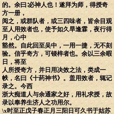
的。余曰∶必神人也！遂拜为师，得授奇
方一册，
阅之，或群队者，或三四味者，皆余目观
至人用效者也，使予如久旱逢霖，夜行得
月，心中
豁然。自此回至吴中，一用一捷，无不刻
验。信乎奇方，可锓梓者也。余以三余暇
日，将至
人所授奇方，并日用决效之法，类成一
帙，名曰《十药神书》。盖用效者，辄记
录之。今西
浙大痴道人与余通家之好，用礼求授，故
录以奉养生济人之功用尔。
\x时至正戊子春正月三阳日可久书于姑苏