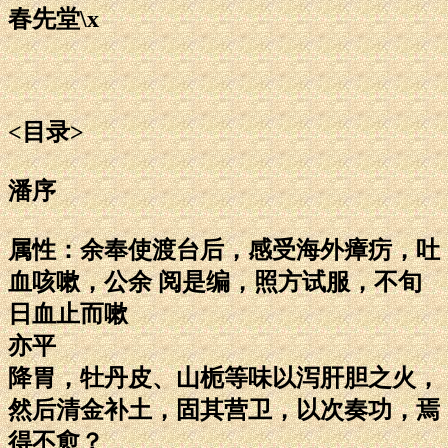
春先堂\x
<目录>
潘序
属性：余奉使渡台后，感受海外瘴疠，吐
血咳嗽，公余 阅是编，照方试服，不旬
日血止而嗽
亦平
降胃，牡丹皮、山栀等味以泻肝胆之火，
然后清金补土，固其营卫，以次奏功，焉
得不愈？