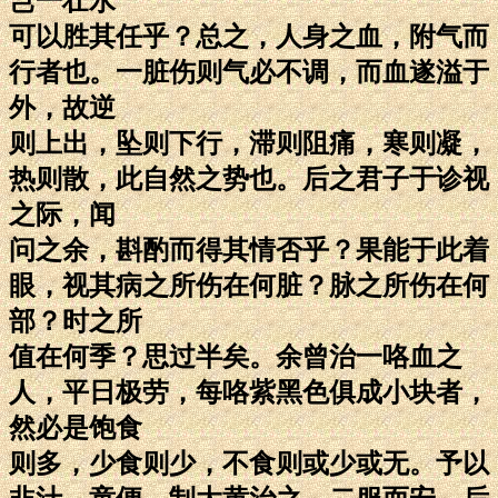
岂一壮水
可以胜其任乎？总之，人身之血，附气而
行者也。一脏伤则气必不调，而血遂溢于
外，故逆
则上出，坠则下行，滞则阻痛，寒则凝，
热则散，此自然之势也。后之君子于诊视
之际，闻
问之余，斟酌而得其情否乎？果能于此着
眼，视其病之所伤在何脏？脉之所伤在何
部？时之所
值在何季？思过半矣。余曾治一咯血之
人，平日极劳，每咯紫黑色俱成小块者，
然必是饱食
则多，少食则少，不食则或少或无。予以