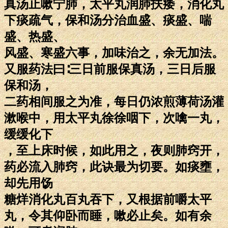
真汤止嗽宁肺，太平丸润肺扶痿，消化丸
下痰疏气，保和汤分治血盛、痰盛、喘
盛、热盛、
风盛、寒盛六事，加味治之，余无加法。
又服药法曰∶三日前服保真汤，三日后服
保和汤，
二药相间服之为准，每日仍浓煎薄荷汤灌
漱喉中，用太平丸徐徐咽下，次噙一丸，
缓缓化下
，至上床时候，如此用之，夜则肺窍开，
药必流入肺窍，此诀最为切要。如痰壅，
却先用饧
糖烊消化丸百丸吞下，又根据前嚼太平
丸，令其仰卧而睡，嗽必止矣。如有余