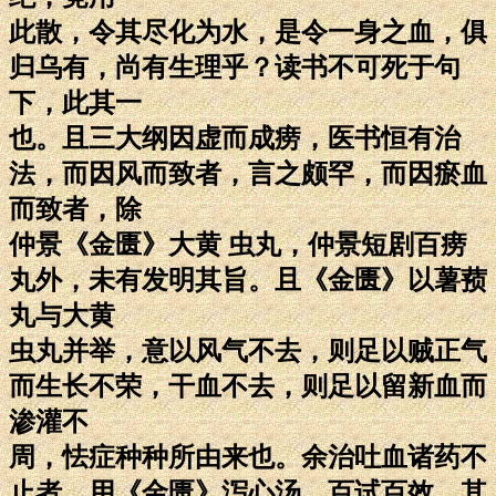
此散，令其尽化为水，是令一身之血，俱
归乌有，尚有生理乎？读书不可死于句
下，此其一
也。且三大纲因虚而成痨，医书恒有治
法，而因风而致者，言之颇罕，而因瘀血
而致者，除
仲景《金匮》大黄 虫丸，仲景短剧百痨
丸外，未有发明其旨。且《金匮》以薯蓣
丸与大黄
虫丸并举，意以风气不去，则足以贼正气
而生长不荣，干血不去，则足以留新血而
渗灌不
周，怯症种种所由来也。余治吐血诸药不
止者，用《金匮》泻心汤，百试百效，其