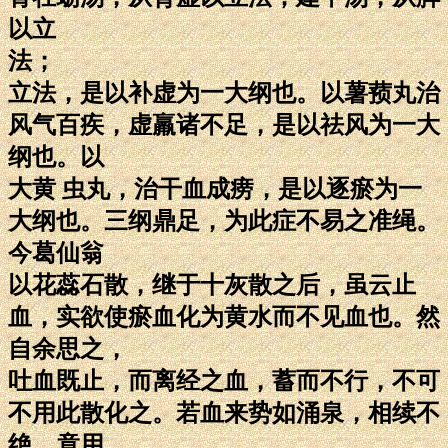
以立
法；
立法，是以补虚为一大纲也。以薯蓣丸治
风气百疾，虚羸诸不足，是以祛风为一大
纲也。以
大黄 虫丸，治干血成痨，是以逐瘀为一
大纲也。三纲鼎足，为此症不易之准绳。
今葛仙翁
以花蕊石散，继于十灰散之后，虽云止
血，实欲使瘀血化为黄水而不见血也。然
自余思之，
吐血既止，而离经之血，蓄而不行，不可
不用此散化之。若血来势如涌泉，相续不
绝，竟用