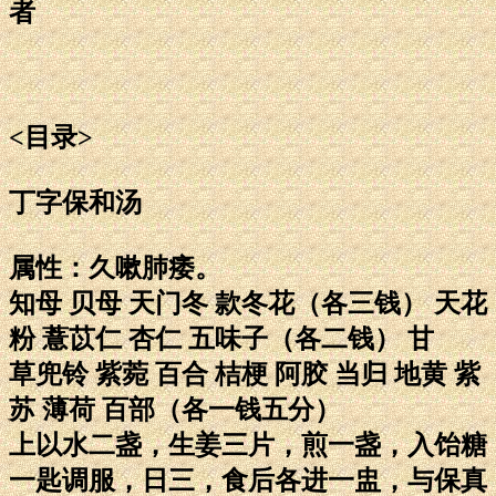
者
<目录>
丁字保和汤
属性：久嗽肺痿。
知母 贝母 天门冬 款冬花（各三钱） 天花
粉 薏苡仁 杏仁 五味子（各二钱） 甘
草兜铃 紫菀 百合 桔梗 阿胶 当归 地黄 紫
苏 薄荷 百部（各一钱五分）
上以水二盏，生姜三片，煎一盏，入饴糖
一匙调服，日三，食后各进一盅，与保真