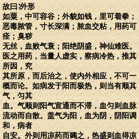
故曰∶外形
如粟，中可容谷；外貌如钱，里可着拳；
恶毒脓管，寸长深满；脓血交粘，用药可
痊；臭秽
无丝，血败气衰；阳绝阴盛，神仙难医。
医之用药，当量人虚实，察病冷热，推其
所因，究
其所原，而后治之，使内外相应，不可一
概而论。如病发于阳而极热，则当有顺其
气，匀其
血。气顺则阳气宣通而不滞，血匀则血脉
流动而自散。盖气为阳，血为阴，阴阳调
和，病者
自安。外则用凉药而蠲之，热盛则血得凉