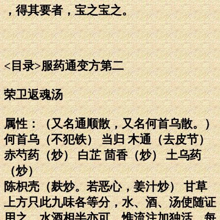
，得其要者，宝之宝之。
<目录>服药通变方第二
荣卫返魂汤
属性：（又名通顺散，又名何首乌散。）
何首乌（不犯铁） 当归 木通（去皮节）
赤芍药（炒） 白芷 茴香（炒） 土乌药
（炒）
陈枳壳（麸炒。若恶心，姜汁炒） 甘草
上方只此九味各等分，水、酒、汤使随证
用之，水酒相半亦可。惟流注加独活。每