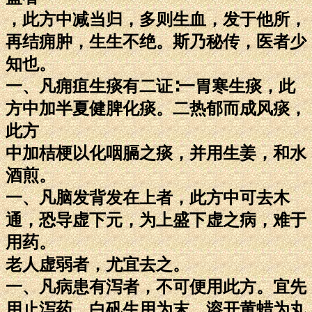
，此方中减当归，多则生血，发于他所，
再结痈肿，生生不绝。斯乃秘传，医者少
知也。
一、凡痈疽生痰有二证∶一胃寒生痰，此
方中加半夏健脾化痰。二热郁而成风痰，
此方
中加桔梗以化咽膈之痰，并用生姜，和水
酒煎。
一、凡脑发背发在上者，此方中可去木
通，恐导虚下元，为上盛下虚之病，难于
用药。
老人虚弱者，尤宜去之。
一、凡病患有泻者，不可便用此方。宜先
用止泻药，白矾生用为末，溶开黄蜡为丸