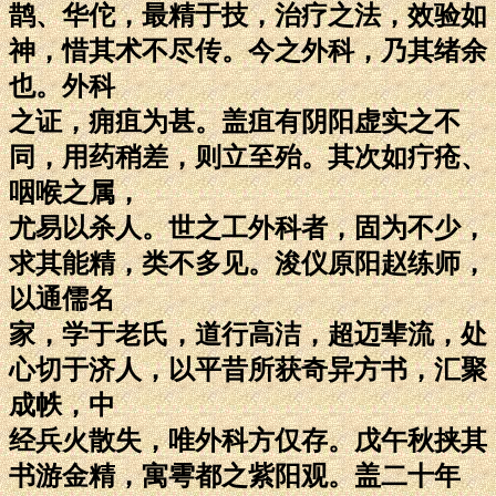
鹊、华佗，最精于技，治疗之法，效验如
神，惜其术不尽传。今之外科，乃其绪余
也。外科
之证，痈疽为甚。盖疽有阴阳虚实之不
同，用药稍差，则立至殆。其次如疔疮、
咽喉之属，
尤易以杀人。世之工外科者，固为不少，
求其能精，类不多见。浚仪原阳赵练师，
以通儒名
家，学于老氏，道行高洁，超迈辈流，处
心切于济人，以平昔所获奇异方书，汇聚
成帙，中
经兵火散失，唯外科方仅存。戊午秋挟其
书游金精，寓雩都之紫阳观。盖二十年