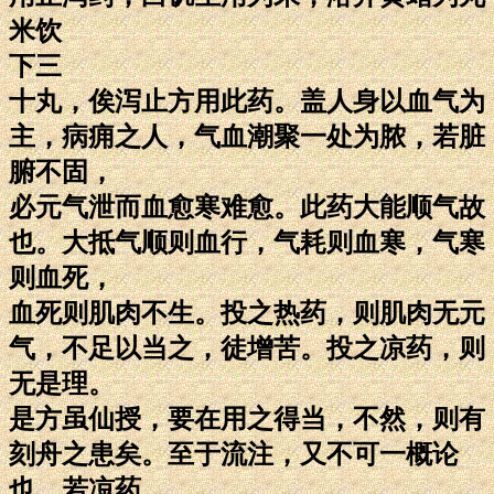
米饮
下三
十丸，俟泻止方用此药。盖人身以血气为
主，病痈之人，气血潮聚一处为脓，若脏
腑不固，
必元气泄而血愈寒难愈。此药大能顺气故
也。大抵气顺则血行，气耗则血寒，气寒
则血死，
血死则肌肉不生。投之热药，则肌肉无元
气，不足以当之，徒增苦。投之凉药，则
无是理。
是方虽仙授，要在用之得当，不然，则有
刻舟之患矣。至于流注，又不可一概论
也。若凉药