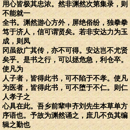
用心皆极其忠浓。然非渊然次第集录，则
不能就一
全书。渊然游心方外，屏绝俗纷，独拳拳
笃于济人，信可谓贤矣。若非安达力为玉
成，则凤
冈虽欲广其传，亦不可得。安达岂不尤贤
矣乎。是书之行，可以拯危急，利仓卒。
使凡为
人子者，皆得此书，可不陷于不孝。使凡
为医者，皆得此书，可不堕于不仁。则仁
人孝子之
心具在此。吾乡前辈申齐刘先生本草单方
序语也。予故为渊然诵之，庶几不负其编
辑之勤也