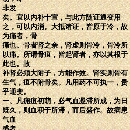
非发
矣。宜以内补十宣，与此方随证通变用
之，可以内消。大抵诸证，皆原于冷，故
为痛者，骨
痛也。骨者肾之余，肾虚则骨冷，骨冷所
以痛。所谓骨疽，皆起肾者，亦以其根于
此也。故
补肾必须大附子，方能作效。肾实则骨有
生气，疽不附骨矣。凡用药不可执一，贵
乎通变。
一、凡痈疽初萌，必气血凝滞所成，为日
既久，则血积于所滞，而后盛作。故病患
气血
盛者