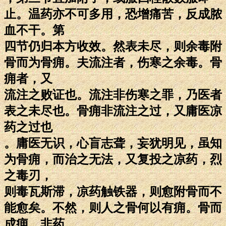
止。温药亦不可多用，恐增痛苦，反成脓
血不干。第
四节仍归本方收效。然表未尽，则余毒附
骨而为骨痈。夫流注者，伤寒之余毒。骨
痈者，又
流注之败证也。流注非伤寒之罪，乃医者
表之未尽也。骨痈非流注之过，又庸医凉
药之过也
。庸医无识，心盲志聋，妄犹明见，虽知
为骨痈，而治之无法，又复投之凉药，烈
之毒刃，
则毒瓦斯滞，凉药触铁器，则愈附骨而不
能愈矣。不然，则人之骨何以有痈。骨而
成痈，非药