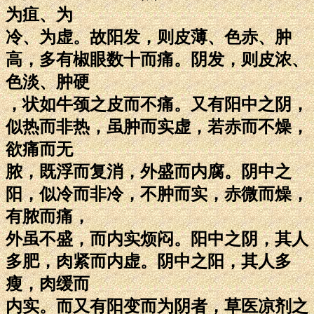
为疽、为
冷、为虚。故阳发，则皮薄、色赤、肿
高，多有椒眼数十而痛。阴发，则皮浓、
色淡、肿硬
，状如牛颈之皮而不痛。又有阳中之阴，
似热而非热，虽肿而实虚，若赤而不燥，
欲痛而无
脓，既浮而复消，外盛而内腐。阴中之
阳，似冷而非冷，不肿而实，赤微而燥，
有脓而痛，
外虽不盛，而内实烦闷。阳中之阴，其人
多肥，肉紧而内虚。阴中之阳，其人多
瘦，肉缓而
内实。而又有阳变而为阴者，草医凉剂之