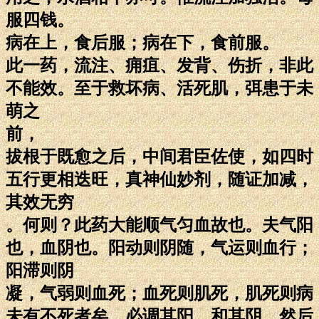
服四钱。
病在上，食后服；病在下，食前服。
此一药，流注、痈疽、发背、伤折，非此
不能效。至于救坏病、活死肌，弭患于未
萌之
前，
拔根于既愈之后，中间君臣佐使，如四时
五行更相迭旺，真神仙妙剂，随证加减，
其效无穷
。何则？此药大能顺气匀血故也。夫气阳
也，血阴也。阳动则阴随，气运则血行；
阳滞则阴
凝，气弱则血死；血死则肌死，肌死则病
未有不死者矣，必调其阳，和其阴，然后