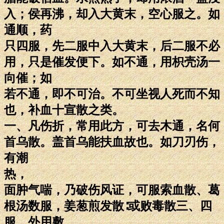
入；侯再沸，却入大黄末，空心服之。如
通顺，药
只四服，先二服中入大黄末，后二服不必
用，只是催发便下。如不通，用枳壳汤一
向催；如
若不通，即不可治。不可坐视人死而不知
也，补血十宣散之类。
一、凡伤折，常用此方，可去木通，名何
首乌散。盖首乌能扶血故也。如刀刃伤，
有潮
热，
面肿气喘，乃破伤风证，可服索血散、葛
根汤数服，姜葱煎发散∶或败毒散三、四
服，外用敷