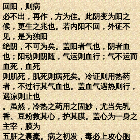
回阳，则病
必不出，再作，方为佳。此阴变为阳之
候，更生之兆也。若内阳不回，外证不
见，是为独阳
绝阴，不可为矣。盖阳者气也，阴者血
也；阳动则阴随，气运则血行；气不运而
血死，血死
则肌死，肌死则病死矣。冷证则用热药
者，不过行其气血也。盖血气遇热则行，
遇凉则止也
。虽然，冷热之药用之固妙，尤当先乳
香、豆粉救其心，护其膜。盖心为一身之
主宰，膜为
五脏之囊橐。病之初发，毒必上攻心胞