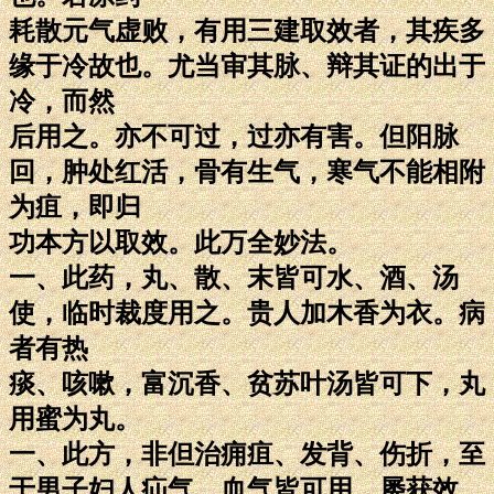
耗散元气虚败，有用三建取效者，其疾多
缘于冷故也。尤当审其脉、辩其证的出于
冷，而然
后用之。亦不可过，过亦有害。但阳脉
回，肿处红活，骨有生气，寒气不能相附
为疽，即归
功本方以取效。此万全妙法。
一、此药，丸、散、末皆可水、酒、汤
使，临时裁度用之。贵人加木香为衣。病
者有热
痰、咳嗽，富沉香、贫苏叶汤皆可下，丸
用蜜为丸。
一、此方，非但治痈疽、发背、伤折，至
于男子妇人疝气、血气皆可用，屡获效