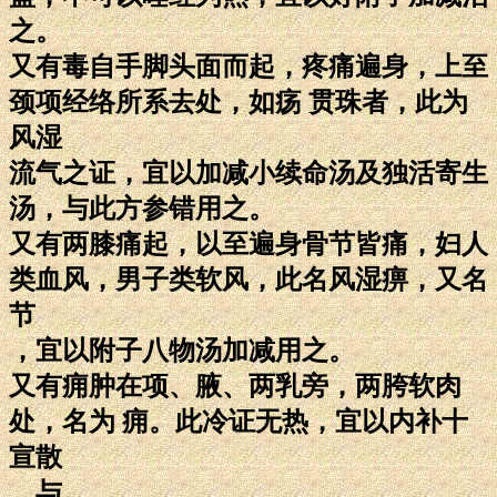
之。
又有毒自手脚头面而起，疼痛遍身，上至
颈项经络所系去处，如疡 贯珠者，此为
风湿
流气之证，宜以加减小续命汤及独活寄生
汤，与此方参错用之。
又有两膝痛起，以至遍身骨节皆痛，妇人
类血风，男子类软风，此名风湿痹，又名
节
，宜以附子八物汤加减用之。
又有痈肿在项、腋、两乳旁，两胯软肉
处，名为 痈。此冷证无热，宜以内补十
宣散
，与