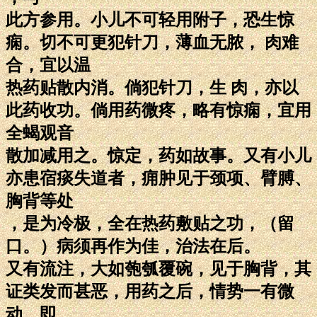
此方参用。小儿不可轻用附子，恐生惊
痫。切不可更犯针刀，薄血无脓， 肉难
合，宜以温
热药贴散内消。倘犯针刀，生 肉，亦以
此药收功。倘用药微疼，略有惊痫，宜用
全蝎观音
散加减用之。惊定，药如故事。又有小儿
亦患宿痰失道者，痈肿见于颈项、臂膊、
胸背等处
，是为冷极，全在热药敷贴之功，（留
口。）病须再作为佳，治法在后。
又有流注，大如匏瓠覆碗，见于胸背，其
证类发而甚恶，用药之后，情势一有微
动，即