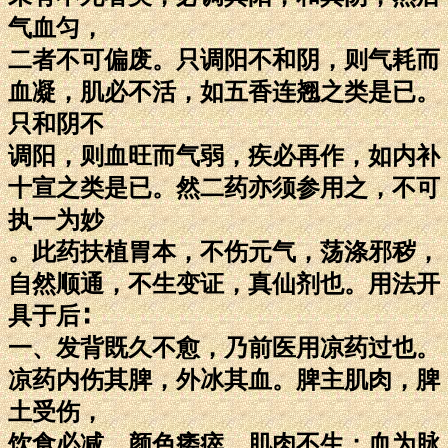
气血匀，
二者不可偏废。只调阳不和阴，则气耗而
血凝，肌必不活，如五香连翘之类是已。
只和阴不
调阳，则血旺而气弱，疾必再作，如内补
十宣之类是已。然二药亦须参用之，不可
执一为妙
。此药扶植胃本，不伤元气，荡涤邪秽，
自然顺通，不生变证，真仙剂也。用法开
具于后∶
一、发背既久不愈，乃前医用凉药过也。
凉药内伤其脾，外冰其血。脾主肌肉，脾
土受伤，
饮食必减，颜色痿瘁，肌肉不生；血为脉