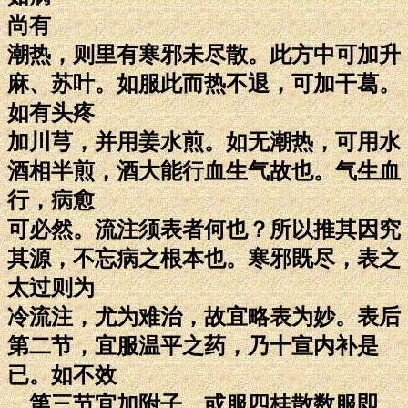
尚有
潮热，则里有寒邪未尽散。此方中可加升
麻、苏叶。如服此而热不退，可加干葛。
如有头疼
加川芎，并用姜水煎。如无潮热，可用水
酒相半煎，酒大能行血生气故也。气生血
行，病愈
可必然。流注须表者何也？所以推其因究
其源，不忘病之根本也。寒邪既尽，表之
太过则为
冷流注，尤为难治，故宜略表为妙。表后
第二节，宜服温平之药，乃十宣内补是
已。如不效
，第三节宜加附子，或服四桂散数服即