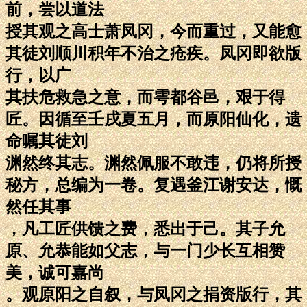
前，尝以道法
授其观之高士萧凤冈，今而重过，又能愈
其徒刘顺川积年不治之疮疾。凤冈即欲版
行，以广
其扶危救急之意，而雩都谷邑，艰于得
匠。因循至壬戌夏五月，而原阳仙化，遗
命嘱其徒刘
渊然终其志。渊然佩服不敢违，仍将所授
秘方，总编为一卷。复遇釜江谢安达，慨
然任其事
，凡工匠供馈之费，悉出于己。其子允
原、允恭能如父志，与一门少长互相赞
美，诚可嘉尚
。观原阳之自叙，与凤冈之捐资版行，其