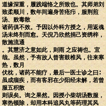
道缘深重，履践端恪之所致也。其师弟刘
致柔顺川，数年间遍身苦疮疖，服荆煎
汤、败毒散
诸药俱不效。予因以外科方授之，用返魂
汤未终剂而愈。天倪乃欣然捐己资绣梓，
散施流通
。其慧济之意如此，则雨 之应祷也。宜
哉。虽然，予有故人曾害鼓椎风，往来寒
热，数月
伏枕，诸药不能疗，最后一医士诊之曰∶
虽成痼疾，而有客邪在少阳经未解，若曾
服五积散
则误矣。询之果然。因授小柴胡汤数服，
寒热顿除，却用本科追风丸等药理其风