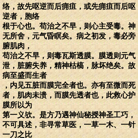
络，故先呕逆而后痈疽，或先痈疽而后呕
逆者，胞络
根于心也。苟治之不早，则心主受毒。神
无所舍，元气昏瞑矣。病之初发，毒必旁
腑肌肉，
苟治之不早，则毒瓦斯透膜。膜透则元气
泄，脏腑失养，精神枯槁，脉坏绝矣。故
病至盛而生者
，内见五脏而膜完全者也。亦有至微而死
者，肌肉未溃，而膜先透者也，此救心护
膜所以为
第一义欤。是方乃遇神仙秘授神圣工巧，
不可具述，非寻常草医，一草一木、一针
一刀之比