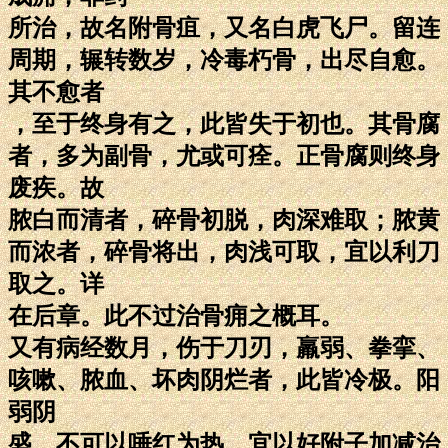
所治，故名附骨疽，又名白虎飞尸。留连
周期，辗转数岁，冷毒朽骨，出尽自愈。
其不愈者
，至于终身有之，此皆失于初也。其骨腐
者，多为副骨，尤或可痊。正骨腐则终身
废疾。故
脓白而清者，碎骨初脱，肉深难取；脓黄
而浓者，碎骨将出，肉浅可取，宜以利刀
取之。详
在后章。此不过治骨痈之概耳。
又有病经数月，伤于刀刃，羸弱、拳挛、
咳嗽、脓血、坏肉阴烂者，此皆冷极。阳
弱阴
盛，不可以唾红为热，宜以好附子加减治