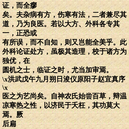
证，而全瘳
矣。夫杂病有方，伤寒有法，二者兼尽其
道，乃为良医。若以大方、外科各专其
一，正恐或
有所误，而不自知，则又岂能全美乎。此
外科论证处方，虽极其造理，校于诸方为
独优，在
圆机之士，临证之时，尤当加审焉。
\x洪武戊午九月朔日浚仪原阳子赵宜真序
\x
医之为艺尚矣。自神农氏始尝百草，辩温
凉寒热之性，以济民于夭枉，其功莫大
焉。厥
后扁