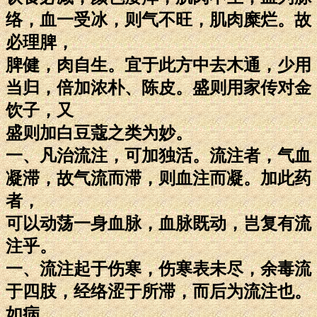
络，血一受冰，则气不旺，肌肉糜烂。故
必理脾，
脾健，肉自生。宜于此方中去木通，少用
当归，倍加浓朴、陈皮。盛则用家传对金
饮子，又
盛则加白豆蔻之类为妙。
一、凡治流注，可加独活。流注者，气血
凝滞，故气流而滞，则血注而凝。加此药
者，
可以动荡一身血脉，血脉既动，岂复有流
注乎。
一、流注起于伤寒，伤寒表未尽，余毒流
于四肢，经络涩于所滞，而后为流注也。
如病