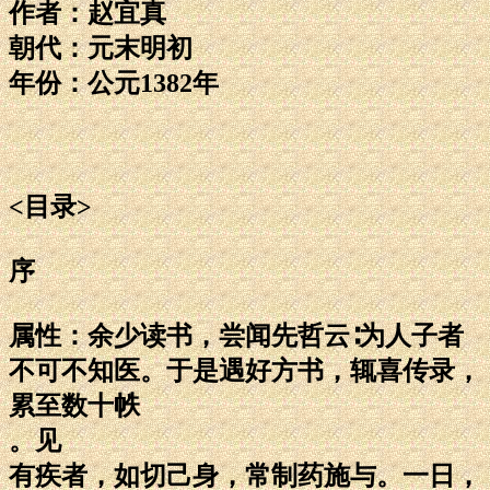
作者：赵宜真
朝代：元末明初
年份：公元1382年
<目录>
序
属性：余少读书，尝闻先哲云∶为人子者
不可不知医。于是遇好方书，辄喜传录，
累至数十帙
。见
有疾者，如切己身，常制药施与。一日，