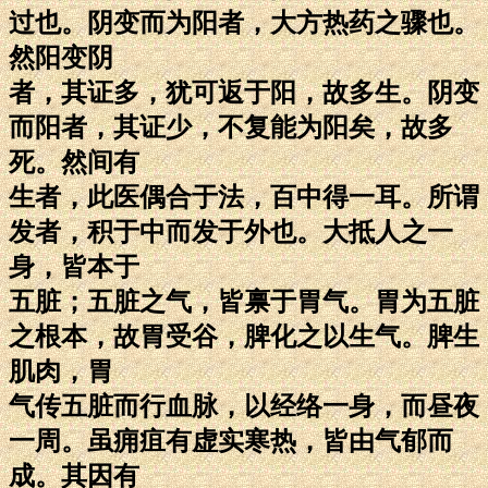
过也。阴变而为阳者，大方热药之骤也。
然阳变阴
者，其证多，犹可返于阳，故多生。阴变
而阳者，其证少，不复能为阳矣，故多
死。然间有
生者，此医偶合于法，百中得一耳。所谓
发者，积于中而发于外也。大抵人之一
身，皆本于
五脏；五脏之气，皆禀于胃气。胃为五脏
之根本，故胃受谷，脾化之以生气。脾生
肌肉，胃
气传五脏而行血脉，以经络一身，而昼夜
一周。虽痈疽有虚实寒热，皆由气郁而
成。其因有