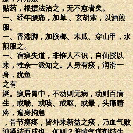
贴药，根据法治之，无不愈者矣。
一、经年腰痛，加萆 、玄胡索，以酒煎
服。
一、香港脚，加槟榔、木瓜、穿山甲，水
煎服之。
一、宿痰失道，非惟人不识，自仙授以
来，惟余一派知之。人身有痰，润滑一
身，犹鱼
之有
涎。痰居胃中，不动则无病，动则百病
生，或喘、或咳、或呕、或晕，头痛睛
疼，遍身拘急
，骨节痹疼，皆外来新益之痰，乃血气败
浊凝结而成也。何则？脏腑气逆郁结生