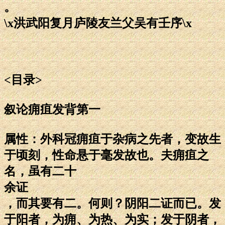
。
\x洪武阳复月庐陵友兰父吴有壬序\x
<目录>
叙论痈疽发背第一
属性：外科冠痈疽于杂病之先者，变故生
于顷刻，性命悬于毫发故也。夫痈疽之
名，虽有二十
余证
，而其要有二。何则？阴阳二证而已。发
于阳者，为痈、为热、为实；发于阴者，