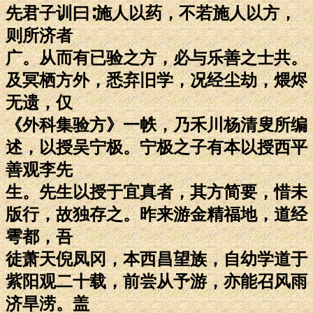
先君子训曰∶施人以药，不若施人以方，
则所济者
广。从而有已验之方，必与乐善之士共。
及冥栖方外，悉弃旧学，况经尘劫，煨烬
无遗，仅
《外科集验方》一帙，乃禾川杨清叟所编
述，以授吴宁极。宁极之子有本以授西平
善观李先
生。先生以授于宜真者，其方简要，惜未
版行，故独存之。昨来游金精福地，道经
雩都，吾
徒萧天倪凤冈，本西昌望族，自幼学道于
紫阳观二十载，前尝从予游，亦能召风雨
济旱涝。盖