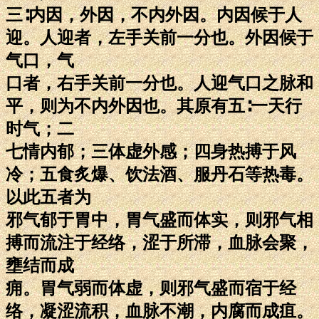
三∶内因，外因，不内外因。内因候于人
迎。人迎者，左手关前一分也。外因候于
气口，气
口者，右手关前一分也。人迎气口之脉和
平，则为不内外因也。其原有五∶一天行
时气；二
七情内郁；三体虚外感；四身热搏于风
冷；五食炙爆、饮法酒、服丹石等热毒。
以此五者为
邪气郁于胃中，胃气盛而体实，则邪气相
搏而流注于经络，涩于所滞，血脉会聚，
壅结而成
痈。胃气弱而体虚，则邪气盛而宿于经
络，凝涩流积，血脉不潮，内腐而成疽。