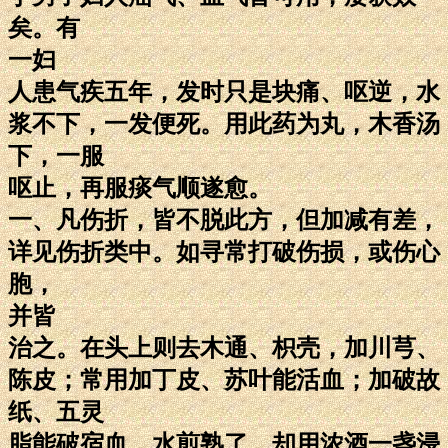
矣。有
一妇
人患气疾五年，发时只是块痛、呕逆，水
浆不下，一发便死。用此药为丸，木香汤
下，一服
呕止，再服痰气顺遂愈。
一、凡伤折，皆不脱此方，但加减有差，
详见伤折类中。如寻常打破伤损，或伤心
胞，
并皆
治之。在头上则去木通、枳壳，加川芎、
陈皮；常用加丁皮、苏叶能活血；加破故
纸、五灵
脂能破宿血。水煎熟了，却用浓酒一盏浸