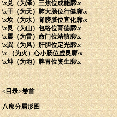
\x兑（为泽）三焦位成能廓\x
\x干（为天）肺大肠位行健廓\x
\x坎（为水）肾膀胱位宜化廓\x
\x艮（为山）包络位育德廓\x
\x震（为雷）命门位靖镇廓\x
\x巽（为风）肝胆位定光廓\x
\x （为火）心小肠位虚灵廓\x
\x坤（为地）脾胃位资生廓\x
<目录>卷首
八廓分属形图