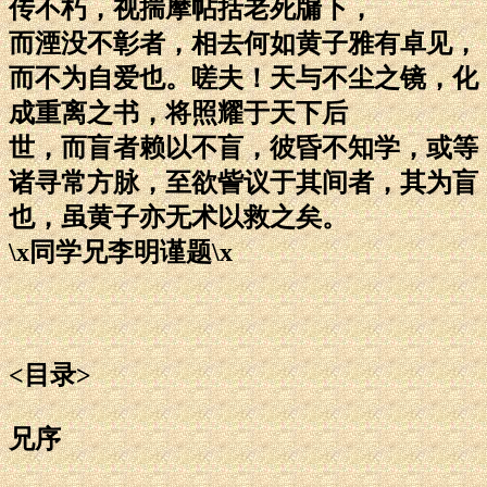
传不朽，视揣摩帖括老死牖下，
而湮没不彰者，相去何如黄子雅有卓见，
而不为自爱也。嗟夫！天与不尘之镜，化
成重离之书，将照耀于天下后
世，而盲者赖以不盲，彼昏不知学，或等
诸寻常方脉，至欲訾议于其间者，其为盲
也，虽黄子亦无术以救之矣。
\x同学兄李明谨题\x
<目录>
兄序