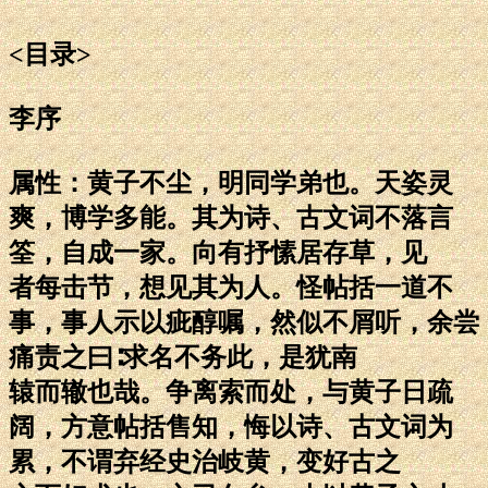
<目录>
李序
属性：黄子不尘，明同学弟也。天姿灵
爽，博学多能。其为诗、古文词不落言
筌，自成一家。向有抒愫居存草，见
者每击节，想见其为人。怪帖括一道不
事，事人示以疵醇嘱，然似不屑听，余尝
痛责之曰∶求名不务此，是犹南
辕而辙也哉。争离索而处，与黄子日疏
阔，方意帖括售知，悔以诗、古文词为
累，不谓弃经史治岐黄，变好古之