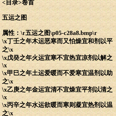
<目录>卷首
五运之图
属性：\r五运之图\p05-c28a8.bmp\r
\x丁壬之年木运恶寒而又怕燥宜和剂以平
之\x
\x戊癸之年火运宜寒不宜热宜凉剂以解之
\x
\x甲巳之年土运爱暖而不爱寒宜温剂以助
之\x
\x乙庚之年金运宜清不宜燥宜平剂以清之
\x
\x丙辛之年水运欲暖而寒则凝宜热剂以温
之\x