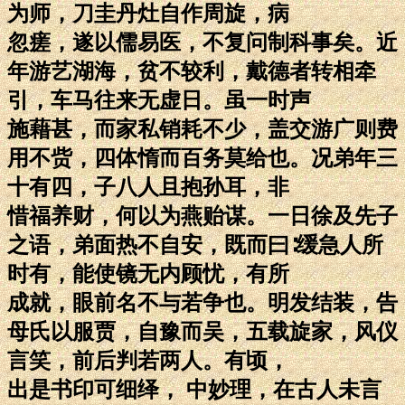
为师，刀圭丹灶自作周旋，病
忽瘥，遂以儒易医，不复问制科事矣。近
年游艺湖海，贫不较利，戴德者转相牵
引，车马往来无虚日。虽一时声
施藉甚，而家私销耗不少，盖交游广则费
用不赀，四体惰而百务莫给也。况弟年三
十有四，子八人且抱孙耳，非
惜福养财，何以为燕贻谋。一日徐及先子
之语，弟面热不自安，既而曰∶缓急人所
时有，能使镜无内顾忧，有所
成就，眼前名不与若争也。明发结装，告
母氏以服贾，自豫而吴，五载旋家，风仪
言笑，前后判若两人。有顷，
出是书印可细绎， 中妙理，在古人未言