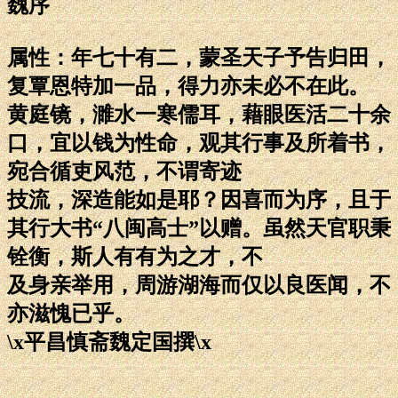
魏序
属性：年七十有二，蒙圣天子予告归田，
复覃恩特加一品，得力亦未必不在此。
黄庭镜，濉水一寒儒耳，藉眼医活二十余
口，宜以钱为性命，观其行事及所着书，
宛合循吏风范，不谓寄迹
技流，深造能如是耶？因喜而为序，且于
其行大书“八闽高士”以赠。虽然天官职秉
铨衡，斯人有有为之才，不
及身亲举用，周游湖海而仅以良医闻，不
亦滋愧已乎。
\x平昌慎斋魏定国撰\x