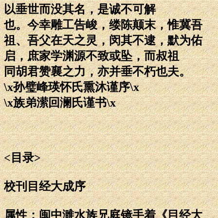
以垂世而没其名，是诚不可解
也。今幸雕工告峻，缕陈颠末，惟冀吾
祖、吾父在天之灵，闵其不逮，默为佑
启，庶家学渊源不致或坠，而叔祖
同胡君赞襄之力，亦并垂不朽也夫。
\x孙璧峰瑛怀氏熏沐谨序\x
\x族弟潆回澜氏谨书\x
<目录>
校刊目经大成序
属性：闽中濉水族兄庭镜手着《目经大