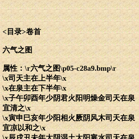
<目录>卷首
六气之图
属性：\r六气之图\p05-c28a9.bmp\r
\x司天主在上半年\x
\x在泉主在下半年\x
\x子午卯酉年少阴君火阳明燥金司天在泉
宜清之\x
\x寅申巳亥年少阳相火厥阴风木司天在泉
宜凉以和之\x
\x辰戌丑未年太阴湿土太阳寒水司天在泉