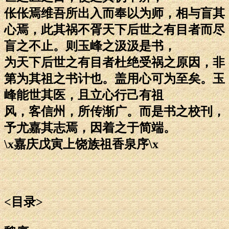
伥伥焉维吾所出入而奉以为师，相与盲其
心焉，此其祸不胥天下后世之有目者而尽
盲之不止。则玉峰之汲汲是书，
为天下后世之有目者杜绝受祸之原因，非
第为其祖之书计也。盖用心可为至矣。玉
峰能世其医，且立心行己有祖
风，客信州，所传渐广。而是书之校刊，
予尤嘉其志焉，因着之于简端。
\x嘉庆戊寅上饶族祖香泉序\x
<目录>