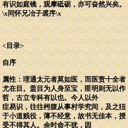
有识如庭镜，观摩砥砺，亦可奋然兴矣。
\x同怀兄冶子裘序\x
<目录>
自序
属性：理通太元者莫如医，而医责十全者
尤在目。盖目为人身至宝，匪明则无以作
哲，古立专科有以也。今人以外
症易识，往往枵腹从事村学究间，及之狃
于小道贱役，薄不经意，故书无佳本，授
受不得其人。余时命不犹，因