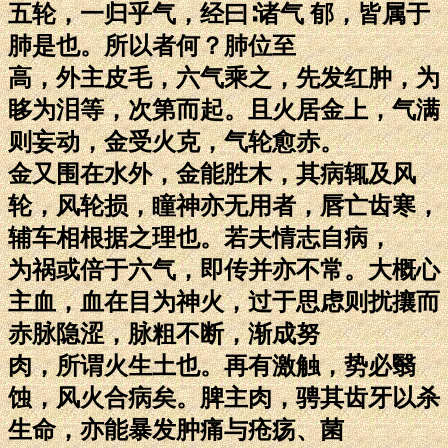
五轮，一归乎气，经曰∶诸气 郁，皆属于
肺是也。所以者何？肺位至
高，外主皮毛，六气乘之，先发红肿，为
眵为泪等，次第而起。且火居金上，气满
则妄动，金受火克，气轮愈赤。
金又围在水外，金能胜木，其病辄及风
轮，风轮损，瞳神亦无用者，唇亡齿寒，
辅车相根据之理也。若夫情志自病，
为祸或倍于六气，即传并亦不常。大概心
主血，血在目为神火，过于思虑则扰攘而
赤脉隐涩，脉粗不断，渐成努
肉，所谓火生土也。再有激触，势必翳
蚀，风火合病矣。脾主肉，骋其齿牙以杀
生命，亦能暴发肿痛与疮疡、菌