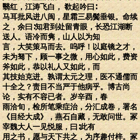
翳红，江涛飞白， 欷起吟曰∶
马耳批风进八闽，星霜三易鬓垂银。命续
之，余曰∶知君到处留青眼，长恐江湖断
送人。语冷而隽，山人以为知
言，大笑策马而去。呜呼！以庭镜之才，
未为驽下，顾一事之微，用心如此，费资
斧如此，恭以礼人又如此，而
其技始克进。孰谓太元之理，医不通儒而
十全之？责目不当严于他病乎。博古尚
论，实有不容已者。岁辛酉，春
雨洽旬，检所笔乘症治，分汇成卷，署名
《目经大成》，燕石自藏，无敢问世。冢
宰魏大人一见悦服，曰∶此有
用之书，愿与天下共之，为序趣付梓。冢