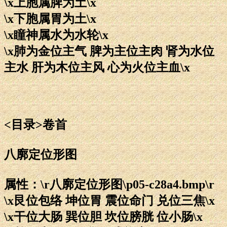
\x上胞属脾为土\x
\x下胞属胃为土\x
\x瞳神属水为水轮\x
\x肺为金位主气 脾为主位主肉 肾为水位
主水 肝为木位主风 心为火位主血\x
<目录>卷首
八廓定位形图
属性：\r八廓定位形图\p05-c28a4.bmp\r
\x艮位包络 坤位胃 震位命门 兑位三焦\x
\x干位大肠 巽位胆 坎位膀胱 位小肠\x