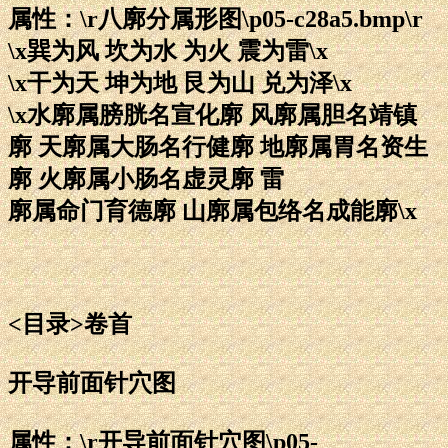
属性：\r八廓分属形图\p05-c28a5.bmp\r
\x巽为风 坎为水 为火 震为雷\x
\x干为天 坤为地 艮为山 兑为泽\x
\x水廓属膀胱名宣化廓 风廓属胆名靖镇
廓 天廓属大肠名行健廓 地廓属胃名资生
廓 火廓属小肠名虚灵廓 雷
廓属命门育德廓 山廓属包络名成能廓\x
<目录>卷首
开导前面针穴图
属性：\r开导前面针穴图\p05-