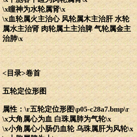
\x瞳神为水轮属肾\x
\x血轮属火主治心 风轮属木主治肝 水轮
属水主治肾 肉轮属土主治脾 气轮属金主
治肺\x
<目录>卷首
五轮定位形图
属性：\r五轮定位形图\p05-c28a7.bmp\r
\x大角属心为血 白珠属肺为气轮\x
\x小角属心小肠仍血轮 乌珠属肝为风轮\x