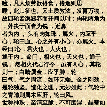
睑，凡人烦劳欲得食，倦逸则思
睡，此其征也。又土质敦浓，发育万物，
故四轮皆渠涵养而开阖以时；肉轮两角为
，外决于面者为锐 ，近鼻
者为内 ， 头有肉如珠，属火，内应乎
心，轮曰血。心之外有小心，亦属火。本
经曰∶心，君火也，人火也，
通于内 。命门，相火也，天火也，通于
锐 。然相火代君行令，虽有两心，其轮
则一；白睛属金，应乎肺，轮
曰气。气之周流，如环无端。金之刚劲，
是轮独坚。造化之理，元妙如此；气轮中
之青睛则属木应肝，轮曰风。
世称神珠，至清至脆，不可磨涅，晶莹如