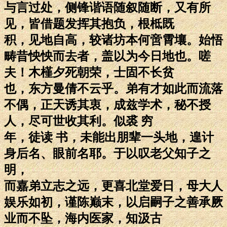
与言过处，侧锋谐语随叙随断，又有所
见，皆借题发挥其抱负，根柢既
积，见地自高，较诸坊本何啻霄壤。始悟
畴昔怏怏而去者，盖以为今日地也。嗟
夫！木槿夕死朝荣，士固不长贫
也，东方曼倩不云乎。弟有才如此而流落
不偶，正天诱其衷，成兹学术，秘不授
人，尽可世收其利。似裘 穷
年，徒读 书，未能出朋辈一头地，遑计
身后名、眼前名耶。于以叹老父知子之
明，
而嘉弟立志之远，更喜北堂爱日，母大人
娱乐如初，谨陈巅末，以启嗣子之善承厥
业而不坠，海内医家，知汲古