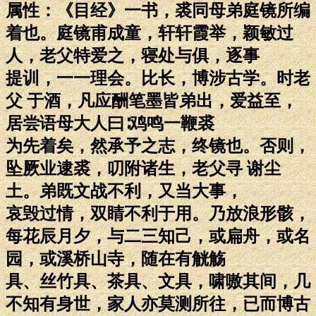
属性：《目经》一书，裘同母弟庭镜所编
着也。庭镜甫成童，轩轩霞举，颖敏过
人，老父特爱之，寝处与俱，逐事
提训，一一理会。比长，博涉古学。时老
父 于酒，凡应酬笔墨皆弟出，爱益至，
居尝语母大人曰∶鸡鸣一鞭裘
为先着矣，然承予之志，终镜也。否则，
坠厥业逮裘，叨附诸生，老父寻 谢尘
土。弟既文战不利，又当大事，
哀毁过情，双睛不利于用。乃放浪形骸，
每花辰月夕，与二三知己，或扁舟，或名
园，或溪桥山寺，随在有觥觞
具、丝竹具、茶具、文具，啸嗷其间，几
不知有身世，家人亦莫测所往，已而博古