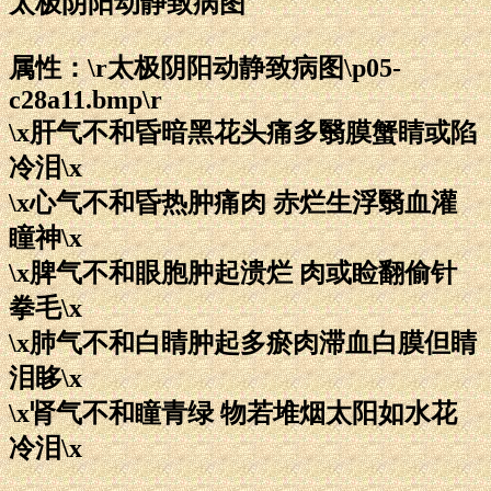
太极阴阳动静致病图
属性：\r太极阴阳动静致病图\p05-
c28a11.bmp\r
\x肝气不和昏暗黑花头痛多翳膜蟹睛或陷
冷泪\x
\x心气不和昏热肿痛肉 赤烂生浮翳血灌
瞳神\x
\x脾气不和眼胞肿起溃烂 肉或睑翻偷针
拳毛\x
\x肺气不和白睛肿起多瘀肉滞血白膜但睛
泪眵\x
\x肾气不和瞳青绿 物若堆烟太阳如水花
冷泪\x