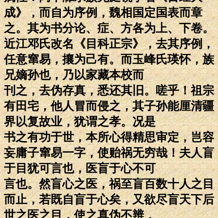
成》，而自为序例，魏相国定国表而章
之。其为书分论、症、方各为上、下卷。
近江邓氏改名《目科正宗》，去其序例，
任意窜易，攘为己有。而玉峰氏瑛怀，族
兄嫡孙也，乃以家藏本校而
刊之，去伪存真，悉还其旧。嗟乎！祖宗
有田宅，他人冒而侵之，其子孙能厘清疆
界以复故业，犹谓之孝。况是
书之有功于世，本所心得精思审定，岂容
妄庸子窜易一字，使贻祸无穷哉！夫人盲
于目犹可言也，医盲于心不可
言也。然盲心之医，祸至盲百数十人之目
而止，若既自盲于心矣，又欲尽盲天下后
世之医之目，使之真伪不辨，