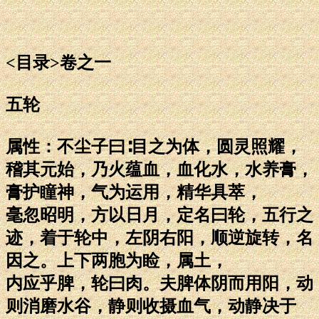
<目录>卷之一
五轮
属性：不尘子曰∶目之为体，圆灵照耀，
稽其元始，乃火蕴血，血化水，水养膏，
膏护瞳神，气为运用，精华具萃，
毫忽昭明，方以日月，定名曰轮，五行之
迹，着于轮中，左阴右阳，顺逆旋转，名
因之。上下两胞为睑，属土，
内应乎脾，轮曰肉。夫脾体阴而用阳，动
则消磨水谷，静则收摄血气，动静决于