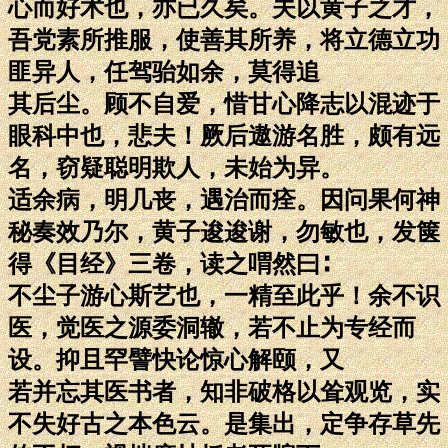
心而好术也，亦已久矣。夫以黄子之才，
吾党素所推服，使善其所养，将立德立功
匪异人，任驾骀如余，莫得追
其后尘。顾不自爱，惜甘心降志以混迹于
眼科中也，悲夫！厥后遨游名胜，颇有远
名，窃疑聪明欺人，未始为异。
适余病，明几丧，遇治而痊。因问果何神
秘奏效乃尔，黄子逡逡谢，勿敏也，发箧
得《目经》三卷，读之喟然曰∶
不尘子游心斯艺也，一精至此乎！余不识
医，觉医之源委洞辙，若不止为专经而
设。抑且罕譬快论惊心解颐，又
若并忘其医书者，知非破格以耸观览，实
不失好古之本色云。是集出，定争存草先