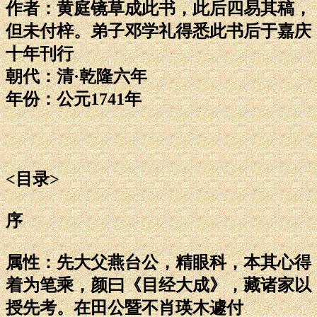
作者：黄庭镜草成此书，此后四易其稿，
但未付梓。弟子邓学礼得悉此书后于嘉庆
十年刊行
朝代：清·乾隆六年
年份：公元1741年
<目录>
序
属性：先大父燕台公，精眼科，本其心得
着为笔乘，颜曰《目经大成》，藏诸家以
授先考。在田公暨不肖瑛木遽付