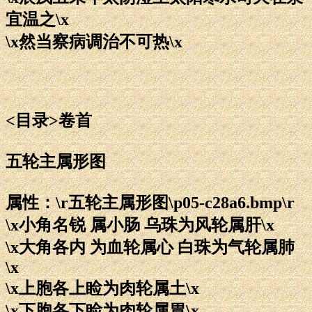
宜温之\x
\x然当察病调治不可热\x
<目录>卷首
五轮主属形图
属性：\r五轮主属形图\p05-c28a6.bmp\r
\x小角名锐 属小肠 乌珠为风轮属肝\x
\x大角各内 为血轮属心 白珠为气轮属肺
\x
\x上胞各上睑为肉轮属土\x
\x下胞各下睑为肉轮属胃\x