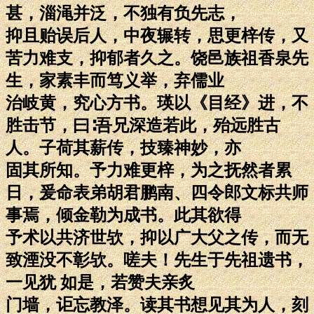
甚，淄渑并泛，不独有负先志，
抑且贻误后人，中夜辗转，思更梓传，又
苦力难支，抑郁者久之。饶邑族祖香泉先
生，家素丰而笃义举，弃儒业
治岐黄，究心方书。瑛以《目经》进，不
胜击节，曰∶吾兄深造若此，殆远胜古
人。子荷其薪传，技臻神妙，亦
固其所知。予力难更梓，为之抚然者累
日，爰命表弟胡君鹏南、四令郎文标共师
事焉，倾金勒为成书。此其欲得
予术以共济世欤，抑以广大父之传，而无
致湮没不彰欤。嗟夫！先生于先祖遗书，
一见犹 如是，若赞夫亲炙
门墙，讵忘教泽。读其书想见其为人，刻