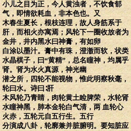
小儿之目为正，今人黄浊者，不饮食郁
气，即情欲耗血，非本色也。又
木春生夏长，根枝连理，故人身筋系于
肝，而相火亦寓焉；风轮下一圈收放者为
金井，井内黑水曰神膏，有如卵
白涂以墨汁。膏中有珠，澄澈而软，状类
水晶棋子，曰“黄精”，总名瞳神，均属乎
肾。肾为水火真源，神光幽
潜之所，四轮不能视物，惟此明察秋毫，
轮曰水。诗曰∶肝
木风轮乃青睛，肉轮黄土睑脾荣，水轮肾
水瞳神黑，肺本金轮白气清，两 血轮心
火赤，五轮元自五行生。五行
分演成八卦，轮廓兼并脏腑明。要知脏应