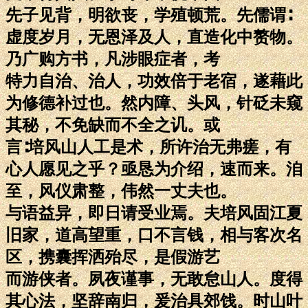
先子见背，明欲丧，学殖顿荒。先儒谓∶
虚度岁月，无恩泽及人，直造化中赘物。
乃广购方书，凡涉眼症者，考
特力自治、治人，功效倍于老宿，遂藉此
为修德补过也。然内障、头风，针砭未窥
其秘，不免缺而不全之讥。或
言∶培风山人工是术，所许治无弗瘥，有
心人愿见之乎？亟恳为介绍，速而来。洎
至，风仪肃整，伟然一丈夫也。
与语益异，即日请受业焉。夫培风固江夏
旧家，道高望重，口不言钱，相与客次名
区，携囊挥洒殆尽，是假游艺
而游侠者。夙夜谨事，无敢怠山人。度得
其心法，坚辞南归，爰治具郊饯。时山叶