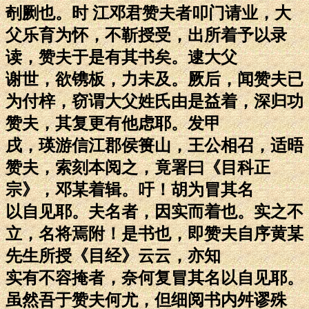
剞劂也。时 江邓君赞夫者叩门请业，大
父乐育为怀，不靳授受，出所着予以录
读，赞夫于是有其书矣。逮大父
谢世，欲镌板，力未及。厥后，闻赞夫已
为付梓，窃谓大父姓氏由是益着，深归功
赞夫，其复更有他虑耶。发甲
戌，瑛游信江郡侯篑山，王公相召，适晤
赞夫，索刻本阅之，竟署曰《目科正
宗》，邓某着辑。吁！胡为冒其名
以自见耶。夫名者，因实而着也。实之不
立，名将焉附！是书也，即赞夫自序黄某
先生所授《目经》云云，亦知
实有不容掩者，奈何复冒其名以自见耶。
虽然吾于赞夫何尤，但细阅书内舛谬殊