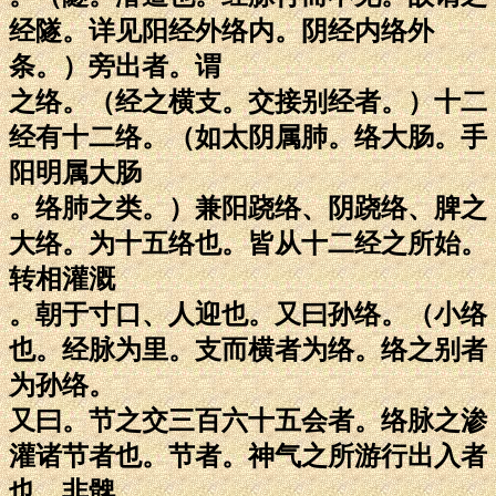
经隧。详见阳经外络内。阴经内络外
条。）旁出者。谓
之络。（经之横支。交接别经者。）十二
经有十二络。（如太阴属肺。络大肠。手
阳明属大肠
。络肺之类。）兼阳跷络、阴跷络、脾之
大络。为十五络也。皆从十二经之所始。
转相灌溉
。朝于寸口、人迎也。又曰孙络。（小络
也。经脉为里。支而横者为络。络之别者
为孙络。
又曰。节之交三百六十五会者。络脉之渗
灌诸节者也。节者。神气之所游行出入者
也。非髀