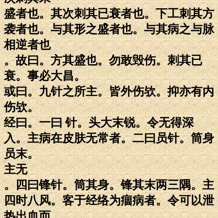
盛者也。其次刺其已衰者也。下工刺其方
袭者也。与其形之盛者也。与其病之与脉
相逆者也
。故曰。方其盛也。勿敢毁伤。刺其已
衰。事必大昌。
或曰。九针之所主。皆外伤欤。抑亦有内
伤欤。
经曰。一曰 针。头大末锐。令无得深
入。主病在皮肤无常者。二曰员针。筒身
员末。
主无
。四曰锋针。筒其身。锋其末两三隅。主
四时八风。客于经络为痼病者。令可以泄
热出血而