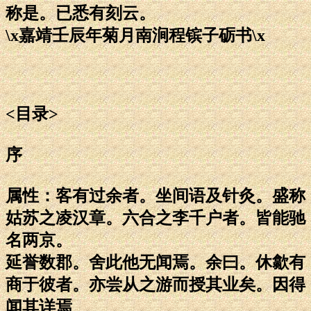
称是。已悉有刻云。
\x嘉靖壬辰年菊月南涧程镔子砺书\x
<目录>
序
属性：客有过余者。坐间语及针灸。盛称
姑苏之凌汉章。六合之李千户者。皆能驰
名两京。
延誉数郡。舍此他无闻焉。余曰。休歙有
商于彼者。亦尝从之游而授其业矣。因得
闻其详焉