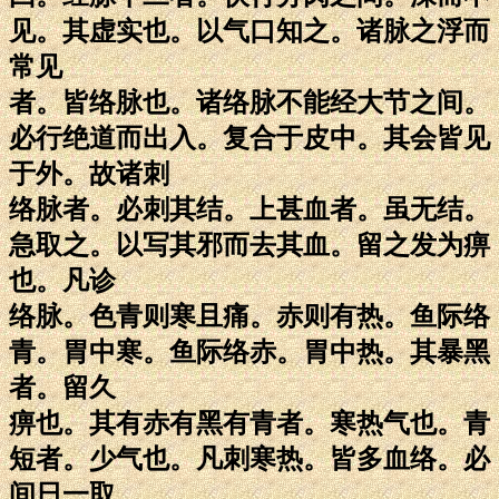
见。其虚实也。以气口知之。诸脉之浮而
常见
者。皆络脉也。诸络脉不能经大节之间。
必行绝道而出入。复合于皮中。其会皆见
于外。故诸刺
络脉者。必刺其结。上甚血者。虽无结。
急取之。以写其邪而去其血。留之发为痹
也。凡诊
络脉。色青则寒且痛。赤则有热。鱼际络
青。胃中寒。鱼际络赤。胃中热。其暴黑
者。留久
痹也。其有赤有黑有青者。寒热气也。青
短者。少气也。凡刺寒热。皆多血络。必
间日一取。