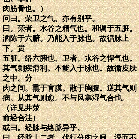
肉筋骨也。）
问曰。荣卫之气。亦有别乎。
曰。荣者。水谷之精气也。和调于五脏。
洒陈于六腑。乃能入于脉也。故循脉上
下。贯
五脏。络六腑也。卫者。水谷之悍气也。
其气剽疾滑利。不能入于脉也。故循皮肤
之中。分
肉之间。熏于肓膜。散于胸腹。逆其气则
病。从其气则愈。不与风寒湿气合也。
（详见井荥
俞经合注）
或曰。经脉与络脉异乎。
曰。经脉十二者。伏行分肉之间。深而不