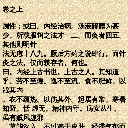
卷之上
属性：或曰。内经治病。汤液醪醴为甚
少。所载服饵之法才一二。而灸者四五。
其他则明针
法无虑十八九。厥后方药之说肆行。而针
灸之法。仅而获存者。何也。
曰。内经上古书也。上古之人。其知道
乎。劳不至倦。逸不至流。食不肥鲜。以
戕其内
。衣不蕴热。以伤其外。起居有常。寒暑
知避。恬 虚无。精神内守。病安从生。
虽有贼风虚邪
。莫能深入。不过凑于皮肤。经滞气郁而