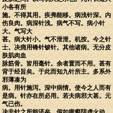
小各有所
施。不得其用。疾弗能移。病浅针深。内
伤良肉。病深针浅。病气不写。病小针
大。气写大
甚。病大针小。气不泄泄。机按。今之针
士。决痈用锋针铍针。其他诸病。无分皮
肤肌肉血
脉筋骨。皆用毫针。余者置而不用。甚有
背于经旨矣。于此而知九针所主。多系外
邪薄凑为
病。用针施泻。深中病情。使今之人而有
是病。针亦在所必用。若夫病邪大甚。元
气已伤。
决非针之所能济矣。假如痨瘵阴虚火动。