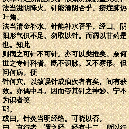
法当滋阴降火。针能滋阴否乎。痿症肺热
叶焦。
法当清金补水。针能补水否乎。经曰。阴
阳形气俱不足。勿取以针。而调以甘药是
也。知此
则病之可针不可针。亦可以类推矣。奈何
世之专针科者。既不识脉。又不察形。但
问何病。便
针何穴。以致误针成痼疾者有矣。间有获
效。亦偶中耳。因而夸其针之神妙。宁不
为识者笑
耶。
或曰。针灸当明经络。可晓以否。
曰。直行者。谓之经。经有十二。所以行