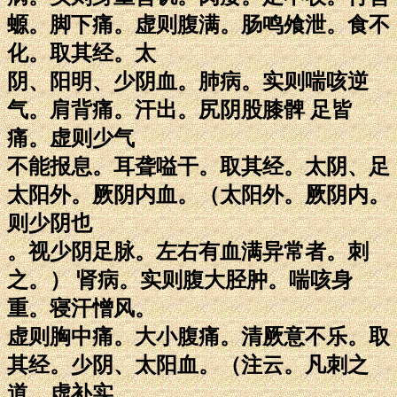
螈。脚下痛。虚则腹满。肠鸣飧泄。食不
化。取其经。太
阴、阳明、少阴血。肺病。实则喘咳逆
气。肩背痛。汗出。尻阴股膝髀 足皆
痛。虚则少气
不能报息。耳聋嗌干。取其经。太阴、足
太阳外。厥阴内血。（太阳外。厥阴内。
则少阴也
。视少阴足脉。左右有血满异常者。刺
之。） 肾病。实则腹大胫肿。喘咳身
重。寝汗憎风。
虚则胸中痛。大小腹痛。清厥意不乐。取
其经。少阴、太阳血。（注云。凡刺之
道。虚补实