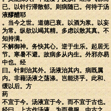
已。以针行滞散郁。则病随已。何待于汤
液醪醴耶
。当今之世。道德已衰。以酒为浆。以妄
为常。纵欲以竭其精。多虑以散其真。不
知持满。
不解御神。务快其心。逆于生乐。起居无
节。寒暑不避。故病多从内生。外邪亦易
中也。经
曰。针刺治其外。汤液治其内。病既属
内。非藉汤液之荡涤。岂能济乎。此和、
缓以后。方
药
不宜于今。汤液宜于今。而不宜于古也。
经曰。上古作汤液。为而弗服。中古之