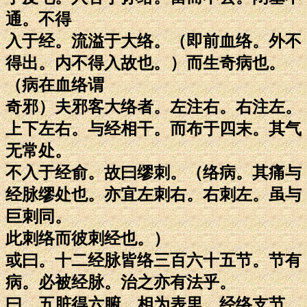
通。不得
入于经。流溢于大络。（即前血络。外不
得出。内不得入故也。）而生奇病也。
（病在血络谓
奇邪）夫邪客大络者。左注右。右注左。
上下左右。与经相干。而布于四末。其气
无常处。
不入于经俞。故曰缪刺。（络病。其痛与
经脉缪处也。亦宜左刺右。右刺左。虽与
巨刺同。
此刺络而彼刺经也。）
或曰。十二经脉皆络三百六十五节。节有
病。必被经脉。治之亦有法乎。
曰。五脏得六腑。相为表里。经络支节。