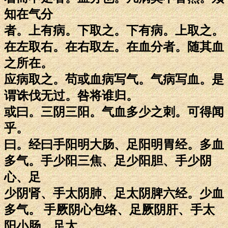
知在气分
者。上有病。下取之。下有病。上取之。
在左取右。在右取左。在血分者。随其血
之所在。
应病取之。苟或血病写气。气病写血。是
谓诛伐无过。咎将谁归。
或曰。三阴三阳。气血多少之刺。可得闻
乎。
曰。经曰手阳明大肠、足阳明胃经。多血
多气。手少阳三焦、足少阳胆、手少阴
心、足
少阴肾、手太阴肺、足太阴脾六经。少血
多气。 手厥阴心包络、足厥阴肝、手太
阳小肠、足太