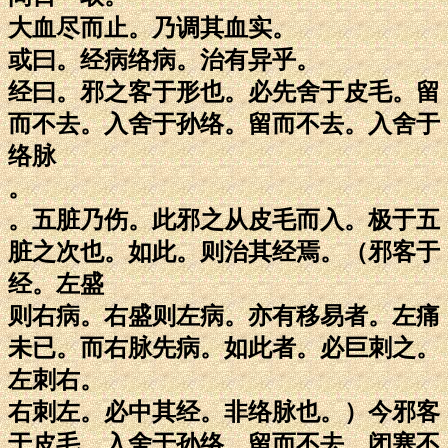
大血尽而止。乃调其血实。
或曰。经病络病。治有异乎。
经曰。邪之客于形也。必先舍于皮毛。留
而不去。入舍于孙络。留而不去。入舍于
络脉
。
。五脏乃伤。此邪之从皮毛而入。极于五
脏之次也。如此。则治其经焉。（邪客于
经。左盛
则右病。右盛则左病。亦有移易者。左痛
未已。而右脉先病。如此者。必巨刺之。
左刺右。
右刺左。必中其经。非络脉也。）今邪客
于皮毛。入舍于孙络。留而不去。闭塞不