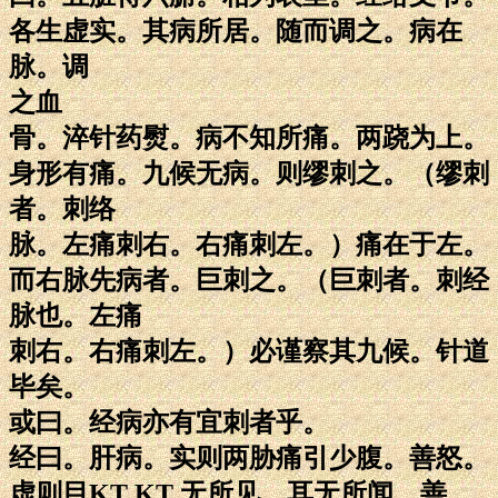
各生虚实。其病所居。随而调之。病在
脉。调
之血
骨。淬针药熨。病不知所痛。两跷为上。
身形有痛。九候无病。则缪刺之。（缪刺
者。刺络
脉。左痛刺右。右痛刺左。）痛在于左。
而右脉先病者。巨刺之。（巨刺者。刺经
脉也。左痛
刺右。右痛刺左。）必谨察其九候。针道
毕矣。
或曰。经病亦有宜刺者乎。
经曰。肝病。实则两胁痛引少腹。善怒。
虚则目KT KT 无所见。耳无所闻。善