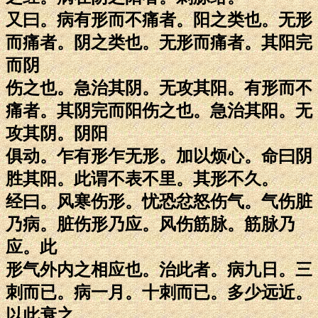
又曰。病有形而不痛者。阳之类也。无形
而痛者。阴之类也。无形而痛者。其阳完
而阴
伤之也。急治其阴。无攻其阳。有形而不
痛者。其阴完而阳伤之也。急治其阳。无
攻其阴。阴阳
俱动。乍有形乍无形。加以烦心。命曰阴
胜其阳。此谓不表不里。其形不久。
经曰。风寒伤形。忧恐忿怒伤气。气伤脏
乃病。脏伤形乃应。风伤筋脉。筋脉乃
应。此
形气外内之相应也。治此者。病九日。三
刺而已。病一月。十刺而已。多少远近。
以此衰之