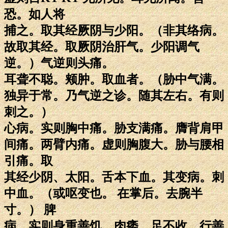
恐。如人将
捕之。取其经厥阴与少阳。（非其络病。
故取其经。取厥阴治肝气。少阳调气
逆。）气逆则头痛。
耳聋不聪。颊肿。取血者。（胁中气满。
独异于常。乃气逆之诊。随其左右。有则
刺之。）
心病。实则胸中痛。胁支满痛。膺背肩甲
间痛。两臂内痛。虚则胸腹大。胁与腰相
引痛。取
其经少阴、太阳。舌本下血。其变病。刺
中血。（或呕变也。 在掌后。去腕半
寸。） 脾
病。实则身重善饥。肉痿。足不收。行善