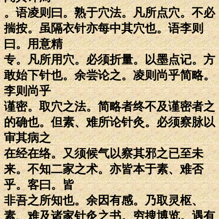
。语凌则曰。熟于穴法。凡所点穴。不必
揣按。虽隔衣针亦每中其穴也。语李则
曰。用意精
专。凡所用穴。必须折量。以墨点记。方
敢始下针也。余尝论之。凌则尚乎简略。
李则尚乎
谨密。取穴之法。简略者终不及谨密者之
的确也。但素、难所论针灸。必须察脉以
审其病之
在经在络。又须候气以察其邪之已至未
来。不知二家之术。亦皆本于素、难否
乎。客曰。皆
非吾之所知也。余因有感。乃取灵枢、
素、难及诸家针灸之书。穷搜博览。遇有