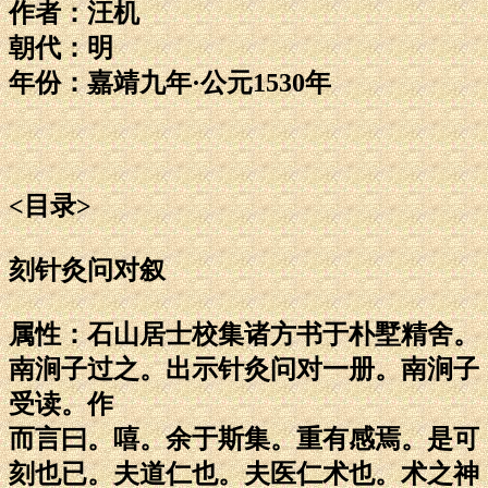
作者：汪机
朝代：明
年份：嘉靖九年·公元1530年
<目录>
刻针灸问对叙
属性：石山居士校集诸方书于朴墅精舍。
南涧子过之。出示针灸问对一册。南涧子
受读。作
而言曰。嘻。余于斯集。重有感焉。是可
刻也已。夫道仁也。夫医仁术也。术之神