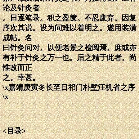
论及针灸者
。日逐笔录。积之盈箧。不忍废弃。因复
序次其说。设为问难以着明之。遂用装潢
成帖。名
曰针灸问对。以便老景之检阅焉。庶或亦
有补于针灸之万一也。后之精于此者。尚
惟改而正
之。幸甚。
\x嘉靖庚寅冬长至日祁门朴墅汪机省之序
\x
<目录>