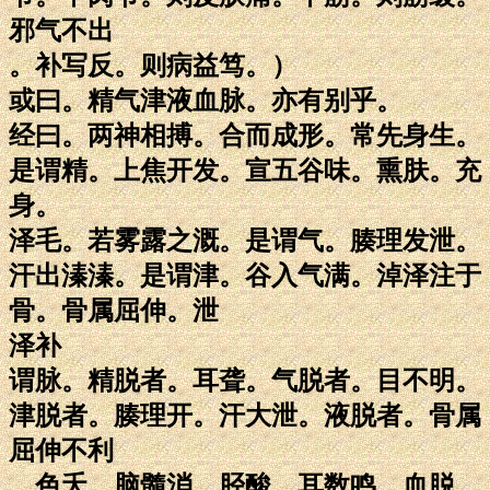
邪气不出
。补写反。则病益笃。）
或曰。精气津液血脉。亦有别乎。
经曰。两神相搏。合而成形。常先身生。
是谓精。上焦开发。宣五谷味。熏肤。充
身。
泽毛。若雾露之溉。是谓气。腠理发泄。
汗出溱溱。是谓津。谷入气满。淖泽注于
骨。骨属屈伸。泄
泽补
谓脉。精脱者。耳聋。气脱者。目不明。
津脱者。腠理开。汗大泄。液脱者。骨属
屈伸不利
。色夭。脑髓消。胫酸。耳数鸣。血脱