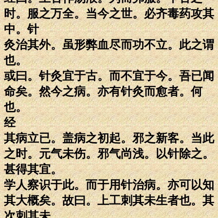
时。服之万全。当今之世。必齐毒药攻其
中。针
灸治其外。虽形弊血尽而功不立。此之谓
也。
或曰。针灸宜于古。而不宜于今。吾已闻
命矣。然今之病。亦有针灸而愈者。何
也。
经
其病立已。盖病之初起。邪之新客。当此
之时。元气未伤。邪气尚浅。以针除之。
甚得其宜。
学人察识于此。而于用针治病。亦可以知
其大概矣。故曰。上工刺其未生者也。其
次刺其未