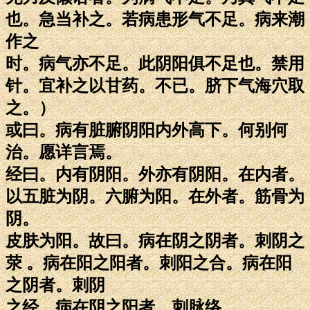
也。急当补之。若病患形气不足。病来潮
作之
时。病气亦不足。此阴阳俱不足也。禁用
针。宜补之以甘药。不已。脐下气海穴取
之。）
或曰。病有脏腑阴阳内外高下。何别何
治。愿详言焉。
经曰。内有阴阳。外亦有阴阳。在内者。
以五脏为阴。六腑为阳。在外者。筋骨为
阴。
皮肤为阳。故曰。病在阴之阴者。刺阴之
荥 。病在阳之阳者。刺阳之合。病在阳
之阴者。刺阴
之经。病在阴之阳者。刺脉络。