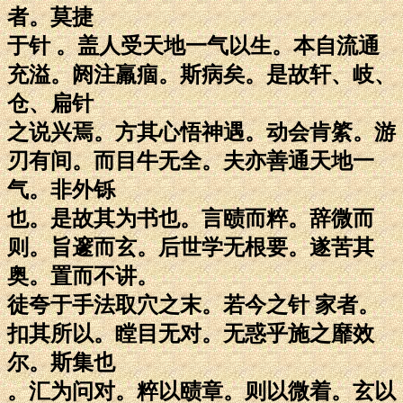
者。莫捷
于针 。盖人受天地一气以生。本自流通
充溢。阏注羸痼。斯病矣。是故轩、岐、
仓、扁针
之说兴焉。方其心悟神遇。动会肯綮。游
刃有间。而目牛无全。夫亦善通天地一
气。非外铄
也。是故其为书也。言赜而粹。辞微而
则。旨邃而玄。后世学无根要。遂苦其
奥。置而不讲。
徒夸于手法取穴之末。若今之针 家者。
扣其所以。瞠目无对。无惑乎施之靡效
尔。斯集也
。汇为问对。粹以赜章。则以微着。玄以