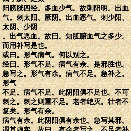
阳膀胱四经。多血少气。故刺阳明。出血
气。刺太阳、厥阴。出血恶气。刺少阳、
太阴、少阴
。出气恶血。故曰。知脏腑血气之多少。
而用补写是也。
或曰。形气病气。何以别之。
经曰。形气不足。病气有余。是邪胜也。
急写之。形气有余。病气不足。急补之。
形气
不足。病气不足。此阴阳俱不足也。不可
刺之。刺之则重不足。老者绝灭。壮者不
复矣。形气有余。
病气有余。此阴阳俱有余也。急写其邪。
调其虚实。故曰。有余者写之。不足者补