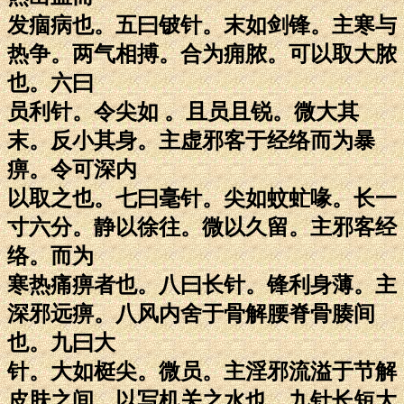
发痼病也。五曰铍针。末如剑锋。主寒与
热争。两气相搏。合为痈脓。可以取大脓
也。六曰
员利针。令尖如 。且员且锐。微大其
末。反小其身。主虚邪客于经络而为暴
痹。令可深内
以取之也。七曰毫针。尖如蚊虻喙。长一
寸六分。静以徐往。微以久留。主邪客经
络。而为
寒热痛痹者也。八曰长针。锋利身薄。主
深邪远痹。八风内舍于骨解腰脊骨腠间
也。九曰大
针。大如梃尖。微员。主淫邪流溢于节解
皮肤之间。以写机关之水也。九针长短大