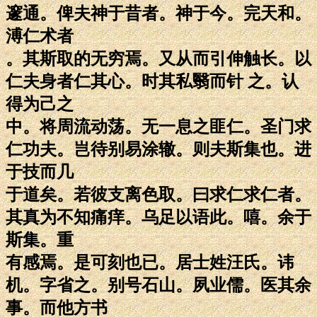
邃通。俾夫神于昔者。神于今。完天和。
溥仁术者
。其斯取的无穷焉。又从而引伸触长。以
仁夫身者仁其心。时其私翳而针 之。认
得为己之
中。将周流动荡。无一息之匪仁。圣门求
仁功夫。岂待别易涂辙。则夫斯集也。进
于技而几
于道矣。若彼支离色取。曰求仁求仁者。
其真为不知痛痒。乌足以语此。嘻。余于
斯集。重
有感焉。是可刻也已。居士姓汪氏。讳
机。字省之。别号石山。夙业儒。医其余
事。而他方书