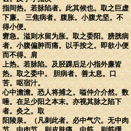
指间热。若脉陷者。此其候也。取之巨虚
下廉。 三焦病者。腹胀。小腹尤坚。不
得小便。
窘急。溢则水留为胀。取之委阳。膀胱病
者。小腹偏肿而痛。以手按之。即欲小便
而不得。肩
上热。若脉陷。及胫踝后足小指外廉皆
热。取之委中。 胆病者。善太息。口
苦。呕宿汁。
心中澹澹。恐人将捕之。嗌仲介介然。数
唾。在足少阳之本末。亦视其脉之陷下
者。灸之。取
阳陵泉。（凡刺此者。必中气穴。无中肉
节。中肉节。则皮肤痛。中筋。则筋缓。