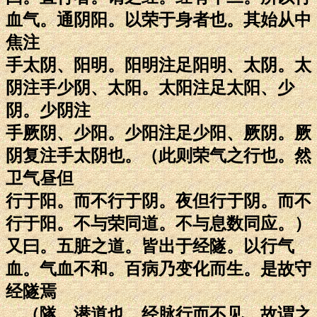
血气。通阴阳。以荣于身者也。其始从中
焦注
手太阴、阳明。阳明注足阳明、太阴。太
阴注手少阴、太阳。太阳注足太阳、少
阴。少阴注
手厥阴、少阳。少阳注足少阳、厥阴。厥
阴复注手太阴也。（此则荣气之行也。然
卫气昼但
行于阳。而不行于阴。夜但行于阴。而不
行于阳。不与荣同道。不与息数同应。）
又曰。五脏之道。皆出于经隧。以行气
血。气血不和。百病乃变化而生。是故守
经隧焉
。（隧。潜道也。经脉行而不见。故谓之