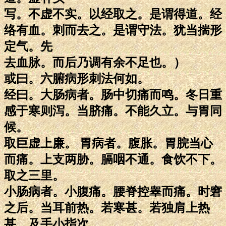
写。不虚不实。以经取之。是谓得道。经
络有血。刺而去之。是谓守法。犹当揣形
定气。先
去血脉。而后乃调有余不足也。）
或曰。六腑病形刺法何如。
经曰。大肠病者。肠中切痛而鸣。冬日重
感于寒则泻。当脐痛。不能久立。与胃同
候。
取巨虚上廉。 胃病者。腹胀。胃脘当心
而痛。上支两胁。膈咽不通。食饮不下。
取之三里。
小肠病者。小腹痛。腰脊控睾而痛。时窘
之后。当耳前热。若寒甚。若独肩上热
甚。及手小指次