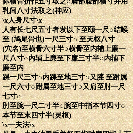
际横骨折作五寸取之○膺部腹部横寸并用
乳间八寸法取之(神应)
\x人身尺寸\x
人有长七尺五寸者发以下至颐一尺○结喉
至 (鸠尾骨也)一尺三寸○ 至天枢八寸
(穴名)至横骨六寸半○横骨至内辅上廉一
尺八寸○内辅上廉至下廉三寸半○内辅下
廉至内
踝一尺三寸○内踝至地三寸○又膝 至跗属
一尺六寸○跗属至地三寸○又肩至肘一尺
七寸○
肘至腕一尺二寸半○腕至中指本节四寸○
本节至末四寸半(灵枢)
\x一夫法\x