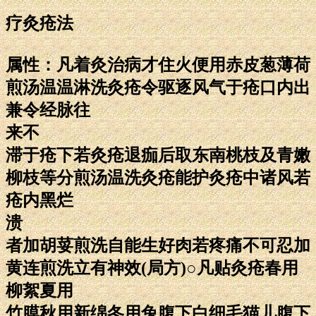
疗灸疮法
属性：凡着灸治病才住火便用赤皮葱薄荷
煎汤温温淋洗灸疮令驱逐风气于疮口内出
兼令经脉往
来不
滞于疮下若灸疮退痂后取东南桃枝及青嫩
柳枝等分煎汤温洗灸疮能护灸疮中诸风若
疮内黑烂
溃
者加胡荽煎洗自能生好肉若疼痛不可忍加
黄连煎洗立有神效(局方)○凡贴灸疮春用
柳絮夏用
竹膜秋用新绵冬用兔腹下白细毛猫儿腹下