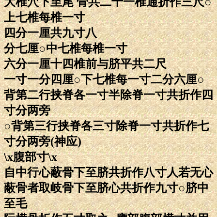
大椎穴下至尾 骨共二十一椎通折作三尺○
上七椎每椎一寸
四分一厘共九寸八
分七厘○中七椎每椎一寸
六分一厘十四椎前与脐平共二尺
一寸一分四厘○下七椎每一寸二分六厘○
背第二行挟脊各一寸半除脊一寸共折作四
寸分两旁
○背第三行挟脊各三寸除脊一寸共折作七
寸分两旁(神应)
\x腹部寸\x
自中行心蔽骨下至脐共折作八寸人若无心
蔽骨者取岐骨下至脐心共折作九寸○脐中
至毛