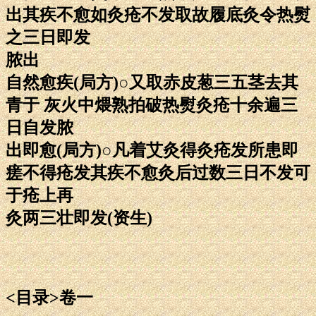
出其疾不愈如灸疮不发取故履底灸令热熨
之三日即发
脓出
自然愈疾(局方)○又取赤皮葱三五茎去其
青于 灰火中煨熟拍破热熨灸疮十余遍三
日自发脓
出即愈(局方)○凡着艾灸得灸疮发所患即
瘥不得疮发其疾不愈灸后过数三日不发可
于疮上再
灸两三壮即发(资生)
<目录>卷一