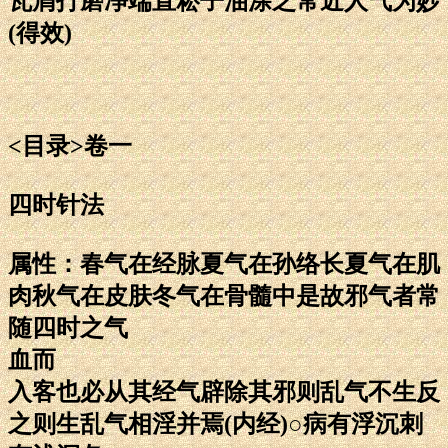
瓦屑打磨净端直菘子油涂之常近人气为妙
(得效)
<目录>卷一
四时针法
属性：春气在经脉夏气在孙络长夏气在肌
肉秋气在皮肤冬气在骨髓中是故邪气者常
随四时之气
血而
入客也必从其经气辟除其邪则乱气不生反
之则生乱气相淫并焉(内经)○病有浮沉刺