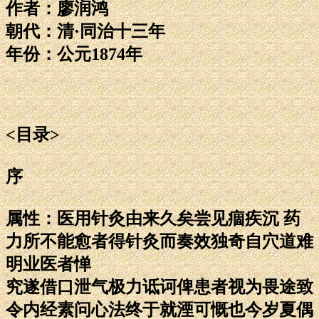
作者：廖润鸿
朝代：清·同治十三年
年份：公元1874年
<目录>
序
属性：医用针灸由来久矣尝见痼疾沉 药
力所不能愈者得针灸而奏效独奇自穴道难
明业医者惮
究遂借口泄气极力诋诃俾患者视为畏途致
令内经素问心法终于就湮可慨也今岁夏偶