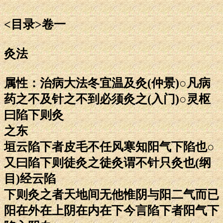
<目录>卷一
灸法
属性：治病大法冬宜温及灸(仲景)○凡病
药之不及针之不到必须灸之(入门)○灵枢
曰陷下则灸
之东
垣云陷下者皮毛不任风寒知阳气下陷也○
又曰陷下则徒灸之徒灸谓不针只灸也(纲
目)经云陷
下则灸之者天地间无他惟阴与阳二气而已
阳在外在上阴在内在下今言陷下者阳气下