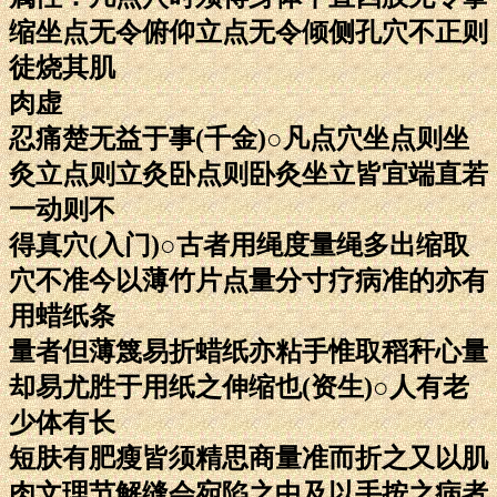
缩坐点无令俯仰立点无令倾侧孔穴不正则
徒烧其肌
肉虚
忍痛楚无益于事(千金)○凡点穴坐点则坐
灸立点则立灸卧点则卧灸坐立皆宜端直若
一动则不
得真穴(入门)○古者用绳度量绳多出缩取
穴不准今以薄竹片点量分寸疗病准的亦有
用蜡纸条
量者但薄篾易折蜡纸亦粘手惟取稻秆心量
却易尤胜于用纸之伸缩也(资生)○人有老
少体有长
短肤有肥瘦皆须精思商量准而折之又以肌
肉文理节解缝会宛陷之中及以手按之病者