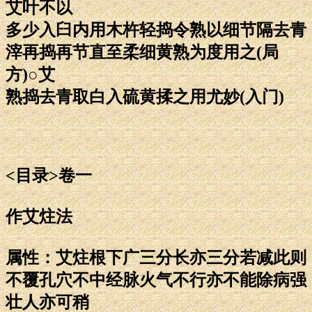
艾叶不以
多少入臼内用木杵轻捣令熟以细节隔去青
滓再捣再节直至柔细黄熟为度用之(局
方)○艾
熟捣去青取白入硫黄揉之用尤妙(入门)
<目录>卷一
作艾炷法
属性：艾炷根下广三分长亦三分若减此则
不覆孔穴不中经脉火气不行亦不能除病强
壮人亦可稍