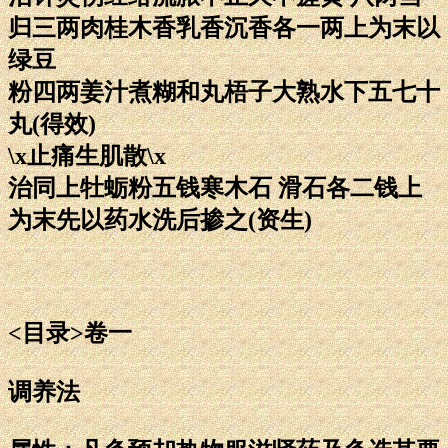
归三两肉桂木香乳香沉香各一两上为末以
绿豆
粉四两姜汁煮糊和丸梧子大熟水下五七十
丸(得效)
\x止痛生肌散\x
治同上牡蛎粉五钱寒木石 滑石各二钱上
为末先以药水洗后掺之(资生)
<目录>卷一
调养法