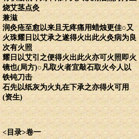
烧艾茎点灸
兼滋
润灸疮至愈以来且无疼痛用蜡烛更佳○又
火珠耀日以艾承之遂得火出此火灸病为良
次有火照
耀日以艾引之便得火出此火亦可火照即火
镜也(局方)○凡取火者宜敲石取火今人以
铁钝刀击
石先以纸灰为火丸在下承之亦得火可用
(资生)
<目录>卷一