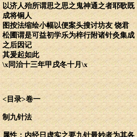
以济人殆所谓思之思之鬼神通之者耶歌既
成将铜人
图按法缩绘小幅以便案头搜讨坊友 饶君
松圃谓是可益初学乐为梓行附诸针灸集成
之后因记
其爰起如此
\x同治十三年甲戌冬十月\x
<目录>卷一
制九针法
属性：内经日虚实之要九针最妙者为其各