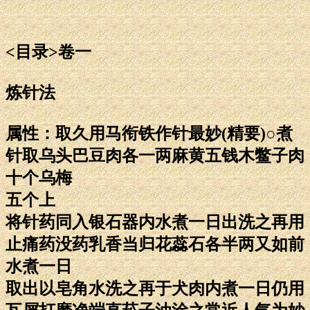
<目录>卷一
炼针法
属性：取久用马衔铁作针最妙(精要)○煮
针取乌头巴豆肉各一两麻黄五钱木鳖子肉
十个乌梅
五个上
将针药同入银石器内水煮一日出洗之再用
止痛药没药乳香当归花蕊石各半两又如前
水煮一日
取出以皂角水洗之再于犬肉内煮一日仍用