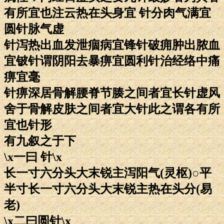
有所宜也注云热在头身宜 针分肉气满宜
圆针脉气虚
针泻热出血发泄痼病宜锋针破痈肿出脓血
宜铍针谓阴阳去暴痹宜圆利针治经络中痛
痹宜毫
针痹深居骨解腰脊节腠之间者宜长针虚风
舍于骨解皮肤之间者宜大针此之谓各有所
宜也针形
有九叙之于下
\x一曰 针\x
长一寸六分头大末锐主泻阳气(灵枢)○平
半寸长一寸六分头大末锐主热在头分(易
老)
\x二曰圆针\x