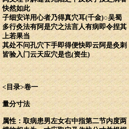
快然如此
子细安详用心者乃得真穴耳(千金)○吴蜀
多行灸法有阿是穴之法言人有病即令捏其
上若果当
其处不问孔穴下手即得便快即云阿是灸刺
皆验入门云天应穴是也(资生)
<目录>卷一
量分寸法
属性：取病患男左女右中指第二节内度两