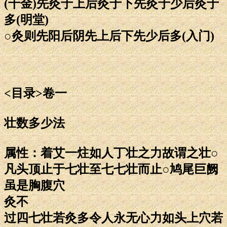
(千金)先灸于上后灸于下先灸于少后灸于
多(明堂)
○灸则先阳后阴先上后下先少后多(入门)
<目录>卷一
壮数多少法
属性：着艾一炷如人丁壮之力故谓之壮○
凡头顶止于七壮至七七壮而止○鸠尾巨阙
虽是胸腹穴
灸不
过四七壮若灸多令人永无心力如头上穴若