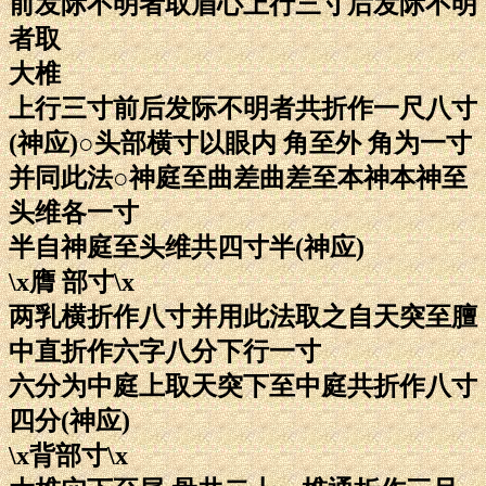
前发际不明者取眉心上行三寸后发际不明
者取
大椎
上行三寸前后发际不明者共折作一尺八寸
(神应)○头部横寸以眼内 角至外 角为一寸
并同此法○神庭至曲差曲差至本神本神至
头维各一寸
半自神庭至头维共四寸半(神应)
\x膺 部寸\x
两乳横折作八寸并用此法取之自天突至膻
中直折作六字八分下行一寸
六分为中庭上取天突下至中庭共折作八寸
四分(神应)
\x背部寸\x