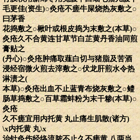
毛更佳(资生)○灸疮不瘥牛屎烧热灰敷之○
曰茅香
花捣敷之○楸叶或根皮捣为末敷之(本草)○
灸疮久不合黄连甘草节白芷黄丹香油同煎
膏贴之
(丹心)○灸疮肿痛取薤白切与猪脂及苦酒
浸经宿微火煎去滓敷之○伏龙肝煎水令热
淋渍之(
本草)○灸疮出血不止蓝青布烧灰敷之○鳢
肠草捣敷之○百草霜蚌粉为末干糁(本草)○
灸疮
久不瘥宜用内托黄 丸止痛生肌散(诸方)
\x内托黄 丸\x
治针灸伤经络流脓不止久不瘥黄 八两当