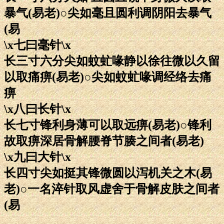
暴气(易老)○尖如毫且圆利调阴阳去暴气
(易
\x七曰毫针\x
长三寸六分尖如蚊虻喙静以徐往微以久留
以取痛痹(易老)○尖如蚊虻喙调经络去痛
痹
\x八曰长针\x
长七寸锋利身薄可以取远痹(易老)○锋利
故取痹深居骨解腰脊节腠之间者(易老)
\x九曰大针\x
长四寸尖如挺其锋微圆以泻机关之木(易
老)○一名淬针取风虚舍于骨解皮肤之间者
(易