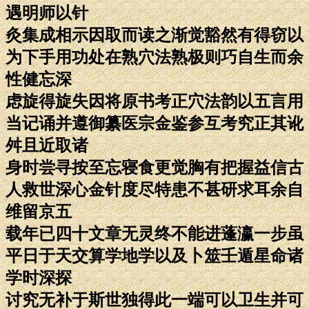
遇明师以针
灸集成相示因取而读之渐觉豁然有得窃以
为下手用功处在熟穴法熟极则巧自生而余
性健忘深
虑旋得旋失因将原书考正穴法韵以五言用
当记诵并遵御纂医宗金鉴参互考究正其讹
舛且近取诸
身时尝寻按至忘寝食更觉胸有把握益信古
人救世深心金针度尽特患不甚研求耳余自
维留京五
载年已四十文章无灵终不能进蓬瀛一步虽
平日于天交算学地学以及卜筮壬遁星命诸
学时深探
讨究无补于斯世独得此一端可以卫生并可