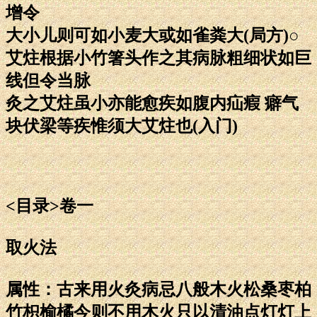
增令
大小儿则可如小麦大或如雀粪大(局方)○
艾炷根据小竹箸头作之其病脉粗细状如巨
线但令当脉
灸之艾炷虽小亦能愈疾如腹内疝瘕 癖气
块伏梁等疾惟须大艾炷也(入门)
<目录>卷一
取火法
属性：古来用火灸病忌八般木火松桑枣柏
竹枳榆橘今则不用木火只以清油点灯灯上