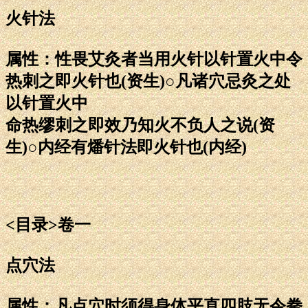
火针法
属性：性畏艾灸者当用火针以针置火中令
热刺之即火针也(资生)○凡诸穴忌灸之处
以针置火中
命热缪刺之即效乃知火不负人之说(资
生)○内经有燔针法即火针也(内经)
<目录>卷一
点穴法
属性：凡点穴时须得身体平直四肢无令拳