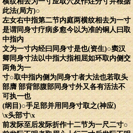
横纹相去为一寸应取穴及作炷分寸并根据
此法(局方)○
左女右中指第二节内庭两横纹相去为一寸
是谓同身寸疗病多愈今以为准的铜人曰取
中指内
文为一寸内经曰同身寸是也(资生)○窦汉
卿同身寸法以中指大指相屈如环取内侧交
两角为一
寸○取中指内侧为同身寸者大法也若取头
部膺 部背部腹部同身寸外又各有活法不
可执一也
(纲目)○手足部并用同身寸取之(神应)
\x头部寸\x
前发际至后发际折作十二节为一尺二寸○