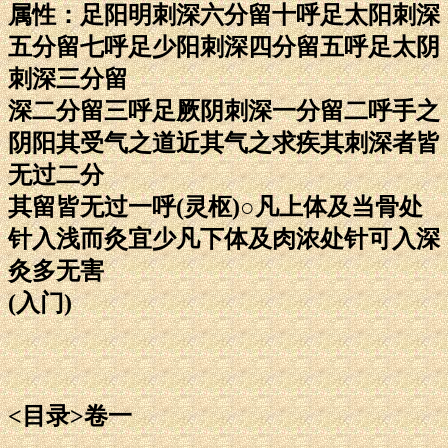
属性：足阳明刺深六分留十呼足太阳刺深
五分留七呼足少阳刺深四分留五呼足太阴
刺深三分留
深二分留三呼足厥阴刺深一分留二呼手之
阴阳其受气之道近其气之求疾其刺深者皆
无过二分
其留皆无过一呼(灵枢)○凡上体及当骨处
针入浅而灸宜少凡下体及肉浓处针可入深
灸多无害
(入门)
<目录>卷一