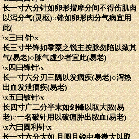
长一寸六分针如卵形揩摩分间不得伤肌肉
以泻分气(灵枢)○锋如卵形肉分气病宜用
此(
\x三曰 针\x
长三寸半锋如黍粟之锐主按脉勿陷以致其
气(易老)○脉气虚少者宜此(易老)
\x四曰锋针\x
长一寸六分刃三隅以发痼疾(易老)○泻热
出血发泄痼疾(易老)
\x五曰铍针\x
长四寸广二分半末如剑锋以取大脓(易
老)○一名破针用以破痈肿出脓血(易老)
\x六曰圆利针\x
长一寸六分大如 且圆且锐中身微大以取