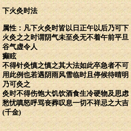
下火灸时法
属性：凡下火灸时皆以日正午以后乃可下
火灸之之时谓阴气未至灸无不着午前平旦
谷气虚令人
癫眩
不得针灸慎之慎之其大法如此卒急者不可
用此例也若遇阴雨风雪临时且停候待晴明
乃可灸之
灸时不得伤饱大饥饮酒食生冷硬物及思虑
愁忧嗔怒呼骂丧葬叹息一切不祥忌之大吉
(千金)