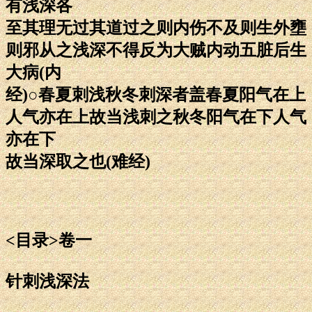
有浅深各
至其理无过其道过之则内伤不及则生外壅
则邪从之浅深不得反为大贼内动五脏后生
大病(内
经)○春夏刺浅秋冬刺深者盖春夏阳气在上
人气亦在上故当浅刺之秋冬阳气在下人气
亦在下
故当深取之也(难经)
<目录>卷一
针刺浅深法