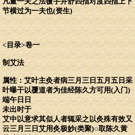
凡量一夫之法覆手并舒四指对度四指上下
节横过为一夫也(资生)
<目录>卷一
制艾法
属性：艾叶主灸者病三月三日五月五日采
叶曝干以覆道者为佳经陈久方可用(入门)
端午日日
未出时于
艾中以意求其似人者辄采之以灸殊有效又
云三月三日艾用灸极妙(类聚)○取陈久黄