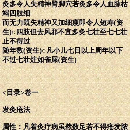
灸多令人失精神臂脚穴若灸多令人血脉枯
竭四肢细
而无力既失精神又加细瘦即令人短寿(资
生)○四肢但去风邪不宜多灸七壮至七七壮
止不得过
随年数(资生)○凡小儿七日以上周年以下
不过七壮炷如雀屎(资生)
<目录>卷一
发灸疮法
属性：凡着灸疗病虽然数足若不得疮发脓