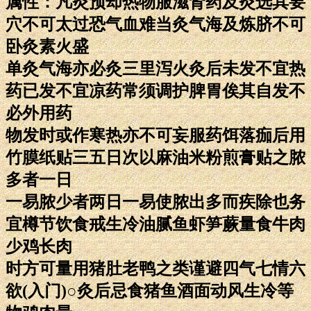
属性：凡灸预却热物服滋肾药及灸选其要
穴不可太过恐气血难当灸气海及炼脐不可
卧灸素火盛
单灸气海亦必灸三里泻火灸后未发不宜热
药已发不宜凉药常须调护脾胃俟其自发不
必外用药
物发时或作寒热亦不可妄服药饵落痂后用
竹膜纸贴三五日次以麻油米粉煎膏贴之脓
多者一日
一易脓少者两日一易使脓出多而疾除也务
宜樽节饮食戒生冷油腻鱼虾笋蕨量食牛肉
少鸡长肉
时方可量用猪肚老鸭之类谨避四气七情六
欲(入门)○灸后忌食猪鱼酒面动风生冷等