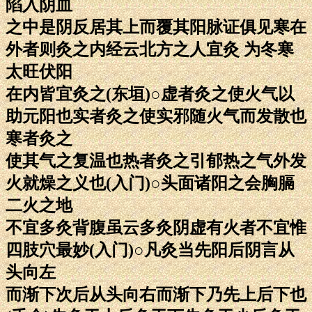
陷入阴血
之中是阴反居其上而覆其阳脉证俱见寒在
外者则灸之内经云北方之人宜灸 为冬寒
太旺伏阳
在内皆宜灸之(东垣)○虚者灸之使火气以
助元阳也实者灸之使实邪随火气而发散也
寒者灸之
使其气之复温也热者灸之引郁热之气外发
火就燥之义也(入门)○头面诸阳之会胸膈
二火之地
不宜多灸背腹虽云多灸阴虚有火者不宜惟
四肢穴最妙(入门)○凡灸当先阳后阴言从
头向左
而渐下次后从头向右而渐下乃先上后下也