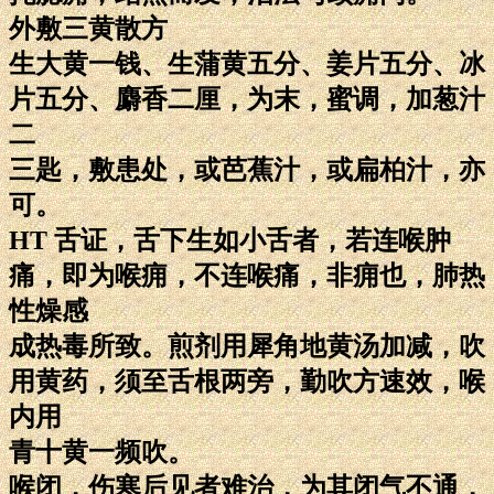
外敷三黄散方
生大黄一钱、生蒲黄五分、姜片五分、冰
片五分、麝香二厘，为末，蜜调，加葱汁
二
三匙，敷患处，或芭蕉汁，或扁柏汁，亦
可。
HT 舌证，舌下生如小舌者，若连喉肿
痛，即为喉痈，不连喉痛，非痈也，肺热
性燥感
成热毒所致。煎剂用犀角地黄汤加减，吹
用黄药，须至舌根两旁，勤吹方速效，喉
内用
青十黄一频吹。
喉闭，伤寒后见者难治，为其闭气不通，