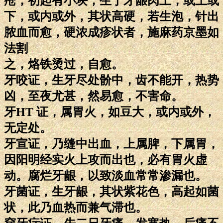
疮，初起有小块，生于牙龈肉上，或上或
下，或内或外，其状高硬，若生泡，针出
脓血而愈，硬浓成疹状者，施麻药京墨如
法割
之，烙铁烫过，自愈。
牙咬证，生牙尽处骱中，齿不能开，热势
凶，至夜尤甚，然易愈，不害命。
牙HT 证，属胃火，如豆大，或内或外，
无定处。
牙宣证，乃缝中出血，上属脾，下属胃，
因阳明经实火上攻而出也，必有胃火虚
动。腐烂牙龈，以致淡血常常渗漏也。
牙菌证，生牙龈，其状紫花色，高起如菌
状，此乃血热而兼气滞也。