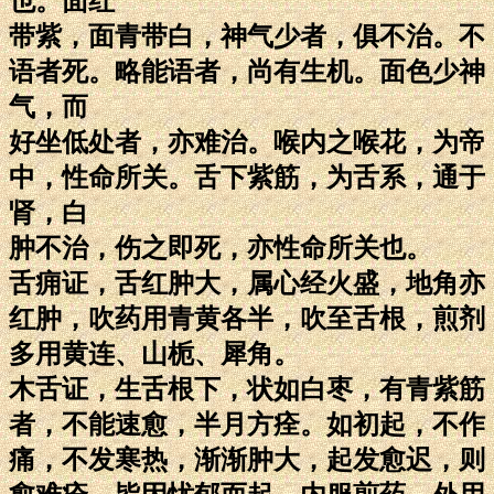
也。面红
带紫，面青带白，神气少者，俱不治。不
语者死。略能语者，尚有生机。面色少神
气，而
好坐低处者，亦难治。喉内之喉花，为帝
中，性命所关。舌下紫筋，为舌系，通于
肾，白
肿不治，伤之即死，亦性命所关也。
舌痈证，舌红肿大，属心经火盛，地角亦
红肿，吹药用青黄各半，吹至舌根，煎剂
多用黄连、山栀、犀角。
木舌证，生舌根下，状如白枣，有青紫筋
者，不能速愈，半月方痊。如初起，不作
痛，不发寒热，渐渐肿大，起发愈迟，则