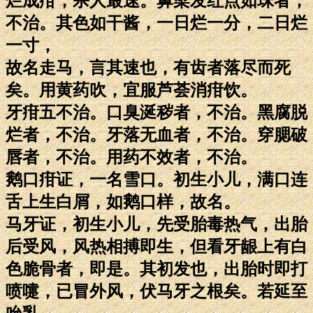
烂成疳，杀人最速。鼻梁发红点如珠者，
不治。其色如干酱，一日烂一分，二日烂
一寸，
故名走马，言其速也，有齿者落尽而死
矣。用黄药吹，宜服芦荟消疳饮。
牙疳五不治。口臭涎秽者，不治。黑腐脱
烂者，不治。牙落无血者，不治。穿腮破
唇者，不治。用药不效者，不治。
鹅口疳证，一名雪口。初生小儿，满口连
舌上生白屑，如鹅口样，故名。
马牙证，初生小儿，先受胎毒热气，出胎
后受风，风热相搏即生，但看牙龈上有白
色脆骨者，即是。其初发也，出胎时即打
喷嚏，已冒外风，伏马牙之根矣。若延至