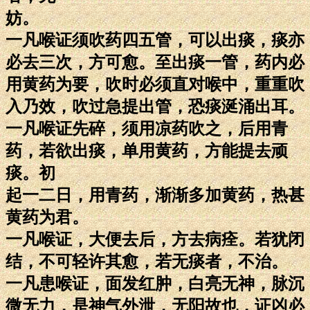
妨。
一凡喉证须吹药四五管，可以出痰，痰亦
必去三次，方可愈。至出痰一管，药内必
用黄药为要，吹时必须直对喉中，重重吹
入乃效，吹过急提出管，恐痰涎涌出耳。
一凡喉证先碎，须用凉药吹之，后用青
药，若欲出痰，单用黄药，方能提去顽
痰。初
起一二日，用青药，渐渐多加黄药，热甚
黄药为君。
一凡喉证，大便去后，方去病痊。若犹闭
结，不可轻许其愈，若无痰者，不治。
一凡患喉证，面发红肿，白亮无神，脉沉
微无力，是神气外泄，无阳故也，证凶必