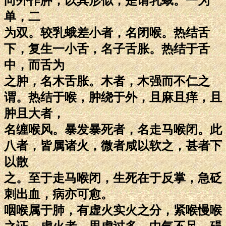
向外作肿，以其形似，是谓乳蛾。一为
单，二
为双。较乳蛾差小者，名闭喉。热结舌
下，复生一小舌，名子舌胀。热结于舌
中，而舌为
之肿，名木舌胀。木者，木强而不仁之
谓。热结于喉，肿绕于外，且麻且痒，且
肿且大者，
名缠喉风。暴发暴死者，名走马喉闭。此
八者，皆属诸火，微者咸以软之，甚者下
以散
之。至于走马喉闭，生死在于反掌，急砭
刺出血，病亦可愈。
咽喉属于肺，有虚火实火之分，紧喉慢喉