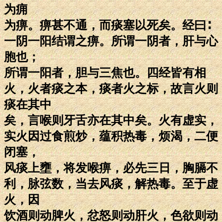
为痈
为痹。痹甚不通，而痰塞以死矣。经曰∶
一阴一阳结谓之痹。所谓一阴者，肝与心
胞也；
所谓一阳者，胆与三焦也。四经皆有相
火，火者痰之本，痰者火之标，故言火则
痰在其中
矣，言喉则牙舌亦在其中矣。火有虚实，
实火因过食煎炒，蕴积热毒，烦渴，二便
闭塞，
风痰上壅，将发喉痹，必先三日，胸膈不
利，脉弦数，当去风痰，解热毒。至于虚
火，因
饮酒则动脾火，忿怒则动肝火，色欲则动