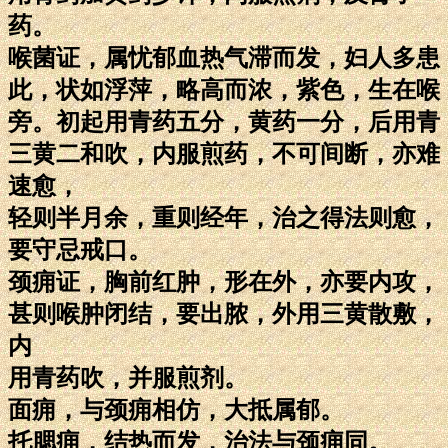
药。
喉菌证，属忧郁血热气滞而发，妇人多患
此，状如浮萍，略高而浓，紫色，生在喉
旁。初起用青药五分，黄药一分，后用青
三黄二和吹，内服煎药，不可间断，亦难
速愈，
轻则半月余，重则经年，治之得法则愈，
要守忌戒口。
颈痈证，胸前红肿，形在外，亦要内攻，
甚则喉肿闭结，要出脓，外用三黄散敷，
内
用青药吹，并服煎剂。
面痈，与颈痈相仿，大抵属郁。
托腮痈，结热而发，治法与颈痈同。