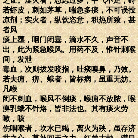
之证。虚火者，思虑过多，中气不足，碍
若虾皮，刺如茅草，喘急多痰，不可误投
凉剂；实火者，纵饮恣意，积热所致，甚
者风
痰上壅，咽门闭塞，滴水不久，声音不
出，此为紧急喉风。用药不及，惟针刺喉
间，发泄
毒血，次则拔发咬指，吐痰嗅鼻，乃效。
若夫痈、痹、蛾者，皆标病，虽重无妨。
凡喉
闭不刺血，喉风不倒痰，喉痈不放脓，喉
痹乳蛾不针烙，皆非法也。其有痰火劳
嗽，咳
伤咽喉者，坎水已竭，离火为殃，虽存济