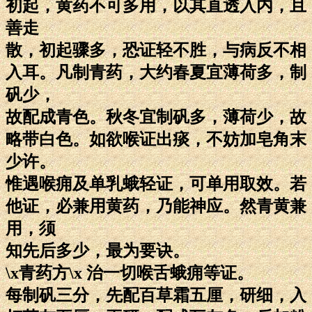
初起，黄药不可多用，以其直透入内，且
善走
散，初起骤多，恐证轻不胜，与病反不相
入耳。凡制青药，大约春夏宜薄荷多，制
矾少，
故配成青色。秋冬宜制矾多，薄荷少，故
略带白色。如欲喉证出痰，不妨加皂角末
少许。
惟遇喉痈及单乳蛾轻证，可单用取效。若
他证，必兼用黄药，乃能神应。然青黄兼
用，须
知先后多少，最为要诀。
\x青药方\x 治一切喉舌蛾痈等证。
每制矾三分，先配百草霜五厘，研细，入