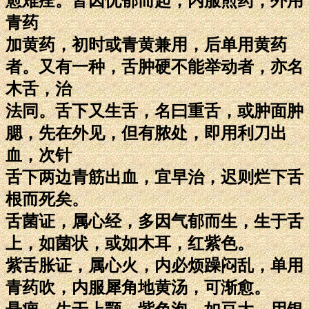
愈难痊。皆因忧郁而起，内服煎药，外用
青药
加黄药，初时或青黄兼用，后单用黄药
者。又有一种，舌肿硬不能举动者，亦名
木舌，治
法同。舌下又生舌，名曰重舌，或肿面肿
腮，先在外见，但有脓处，即用利刀出
血，次针
舌下两边青筋出血，宜早治，迟则烂下舌
根而死矣。
舌菌证，属心经，多因气郁而生，生于舌
上，如菌状，或如木耳，红紫色。
紫舌胀证，属心火，内必烦躁闷乱，单用
青药吹，内服犀角地黄汤，可渐愈。