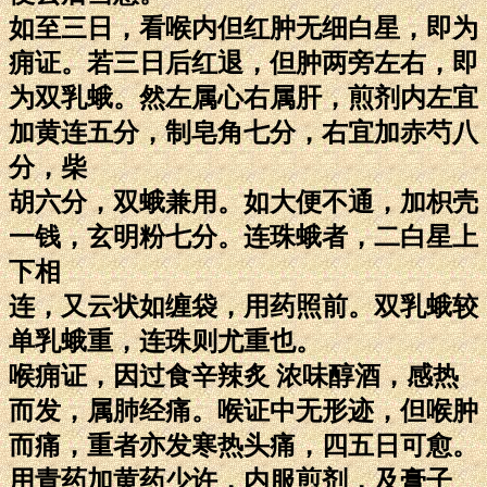
如至三日，看喉内但红肿无细白星，即为
痈证。若三日后红退，但肿两旁左右，即
为双乳蛾。然左属心右属肝，煎剂内左宜
加黄连五分，制皂角七分，右宜加赤芍八
分，柴
胡六分，双蛾兼用。如大便不通，加枳壳
一钱，玄明粉七分。连珠蛾者，二白星上
下相
连，又云状如缠袋，用药照前。双乳蛾较
单乳蛾重，连珠则尤重也。
喉痈证，因过食辛辣炙 浓味醇酒，感热
而发，属肺经痛。喉证中无形迹，但喉肿
而痛，重者亦发寒热头痛，四五日可愈。
用青药加黄药少许，内服煎剂，及膏子