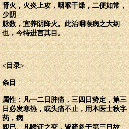
肾火，火炎上攻，咽喉干燥，二便如常，
少阴
脉数，宜养阴降火。此治咽喉病之大纲
也，今特进言其目。
<目录>
条目
属性：凡一二日肿痛，三四日势定，第三
日必发寒热，或头痛不止，用本医士秋字
药，病
即已。凡喉证之变，皆疏忽于第三日故