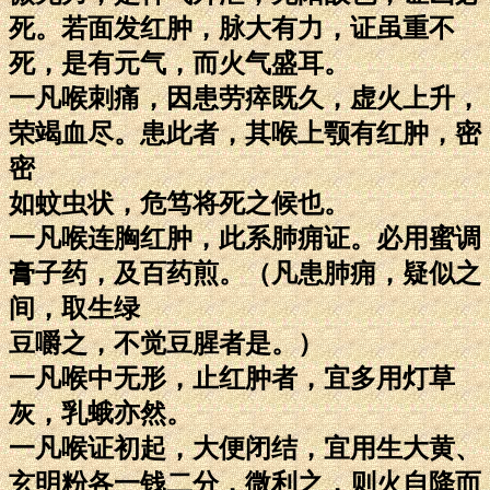
死。若面发红肿，脉大有力，证虽重不
死，是有元气，而火气盛耳。
一凡喉刺痛，因患劳瘁既久，虚火上升，
荣竭血尽。患此者，其喉上颚有红肿，密
密
如蚊虫状，危笃将死之候也。
一凡喉连胸红肿，此系肺痈证。必用蜜调
膏子药，及百药煎。（凡患肺痈，疑似之
间，取生绿
豆嚼之，不觉豆腥者是。）
一凡喉中无形，止红肿者，宜多用灯草
灰，乳蛾亦然。
一凡喉证初起，大便闭结，宜用生大黄、
玄明粉各一钱二分，微利之，则火自降而