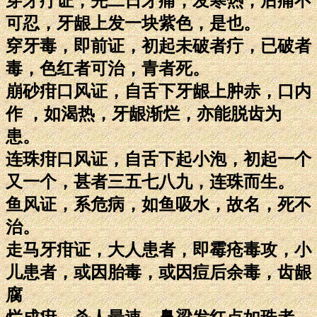
穿牙疔证，先二日牙痛，发寒热，后痛不
可忍，牙龈上发一块紫色，是也。
穿牙毒，即前证，初起未破者疔，已破者
毒，色红者可治，青者死。
崩砂疳口风证，自舌下牙龈上肿赤，口内
作 ，如渴热，牙龈渐烂，亦能脱齿为
患。
连珠疳口风证，自舌下起小泡，初起一个
又一个，甚者三五七八九，连珠而生。
鱼风证，系危病，如鱼吸水，故名，死不
治。
走马牙疳证，大人患者，即霉疮毒攻，小
儿患者，或因胎毒，或因痘后余毒，齿龈
腐