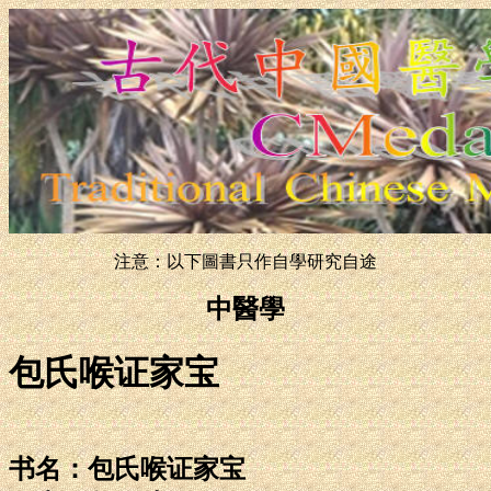
注意：以下圖書只作自學研究自途
中醫學
包氏喉证家宝
书名：包氏喉证家宝