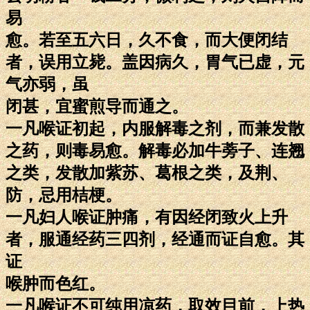
易
愈。若至五六日，久不食，而大便闭结
者，误用立毙。盖因病久，胃气已虚，元
气亦弱，虽
闭甚，宜蜜煎导而通之。
一凡喉证初起，内服解毒之剂，而兼发散
之药，则毒易愈。解毒必加牛蒡子、连翘
之类，发散加紫苏、葛根之类，及荆、
防，忌用桔梗。
一凡妇人喉证肿痛，有因经闭致火上升
者，服通经药三四剂，经通而证自愈。其
证
喉肿而色红。
一凡喉证不可纯用凉药，取效目前，上热