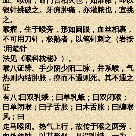
血。喉痈，命门合相火也，如灌脓，即以
银针挑破之。牙痈肿痛，亦灌脓也，宜挑
之。
喉瘤，生于喉旁，形如圆眼，血丝相裹，
不可用刀针，极熟者，以笔针刺之（岩按
∶用笔针
法见《喉科枕秘》）。
喉八证辨。手少阴少阳二脉，并系喉，气
热则内结肿胀，痹而不通则死。其不通之
证
有八∶曰双乳蛾；曰单乳蛾；曰双闭喉；
曰单闭喉；曰子舌胀；曰木舌胀；曰缠喉
风；曰
走马喉闭。热气上行，故传于喉之两旁，