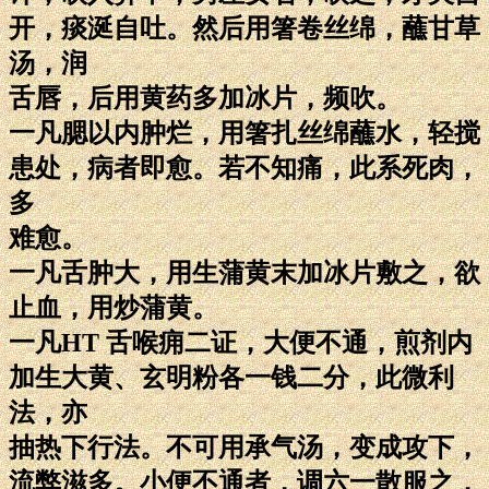
开，痰涎自吐。然后用箸卷丝绵，蘸甘草
汤，润
舌唇，后用黄药多加冰片，频吹。
一凡腮以内肿烂，用箸扎丝绵蘸水，轻搅
患处，病者即愈。若不知痛，此系死肉，
多
难愈。
一凡舌肿大，用生蒲黄末加冰片敷之，欲
止血，用炒蒲黄。
一凡HT 舌喉痈二证，大便不通，煎剂内
加生大黄、玄明粉各一钱二分，此微利
法，亦
抽热下行法。不可用承气汤，变成攻下，
流弊滋多。小便不通者，调六一散服之，