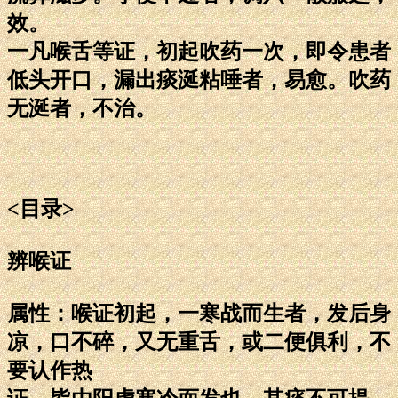
效。
一凡喉舌等证，初起吹药一次，即令患者
低头开口，漏出痰涎粘唾者，易愈。吹药
无涎者，不治。
<目录>
辨喉证
属性：喉证初起，一寒战而生者，发后身
凉，口不碎，又无重舌，或二便俱利，不
要认作热