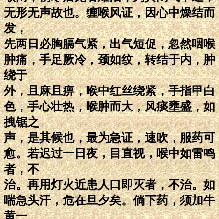
无形无声故也。缠喉风证，因心中燥结而
发，
先两日必胸膈气紧，出气短促，忽然咽喉
肿痛，手足厥冷，颈如纹，转结于内，肿
绕于
外，且麻且痹，喉中红丝绕紧，手指甲白
色，手心壮热，喉肿而大，风痰壅盛，如
拽锯之
声，是其候也，最为急证，速吹，服药可
愈。若迟过一日夜，目直视，喉中如雷鸣
者，不
治。再用灯火近患人口即灭者，不治。如
喘急头汗，危在旦夕矣。倘下药，须加牛
黄一