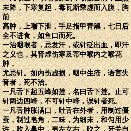
未降，下寒复起，毒瓦斯乘虚而入腹，胸
前
高肿，上喘下泄，手足指甲青黑，七日后
全不进食，如鱼口而死。
一治咽喉者，忌发汗，或针砭出血，即汗
之义也，其肾虚伤寒及蒂中喉内之喉花
肿，
尤忌针。如内伤虚损，咽中生疮，语言失
音者，死不治。
一凡舌下起五峰如莲，名曰舌下莲。止可
针两边四峰，不可针中峰，误针者死。
一凡舌肿胀满口，吐舌在外者，用制过僵
蚕，制过皂角，二味，为细末，和匀用少
许，吹入鼻中，男左女右，吹之，牙关自