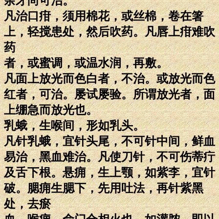
余牙尚可治。
凡治口疳，须用棉花，或丝棉，卷在箸
上，轻搅患处，然后吹药。凡唇上疳难吹
药
者，或蜜调，或温水润，再敷。
凡面上放光而色白者，不治。或放光而色
红者，可治。屡试屡验。所谓放光者，面
上绷急而放光也。
乳蛾，生喉间，形如乳头。
凡针乳蛾，宜针头尾，不可针中间，鲜血
易治，黑血难治。凡使刀针，不可伤蒂疔
及舌下根。悬痈，生上颚，如紫李，宜针
破。腮痈生腮下，先用吐法，再针紫黑
处，去瘀