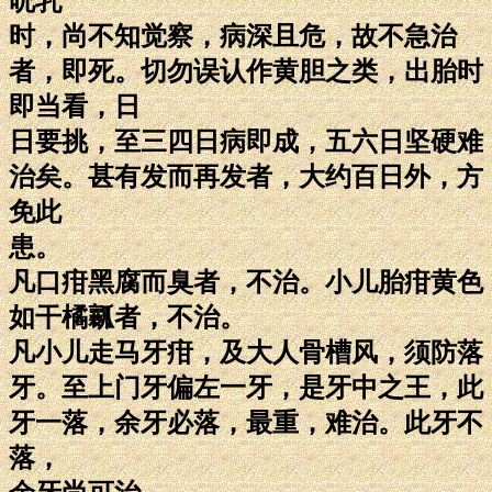
吮乳
时，尚不知觉察，病深且危，故不急治
者，即死。切勿误认作黄胆之类，出胎时
即当看，日
日要挑，至三四日病即成，五六日坚硬难
治矣。甚有发而再发者，大约百日外，方
免此
患。
凡口疳黑腐而臭者，不治。小儿胎疳黄色
如干橘瓤者，不治。
凡小儿走马牙疳，及大人骨槽风，须防落
牙。至上门牙偏左一牙，是牙中之王，此
牙一落，余牙必落，最重，难治。此牙不
落，