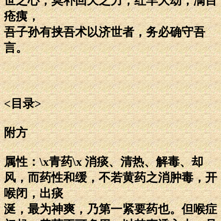
世之心，莫补回天之力，红羊大劫，满目
疮痍，
吾子孙有挟吾术以济世者，务必确守吾
言。
<目录>
附方
属性：\x青药\x 消痰、清热、解毒、却
风，而药性和缓，不若黄药之消肿毒，开
喉闭，出痰
涎，最为神爽，乃第一紧要药也。但喉症