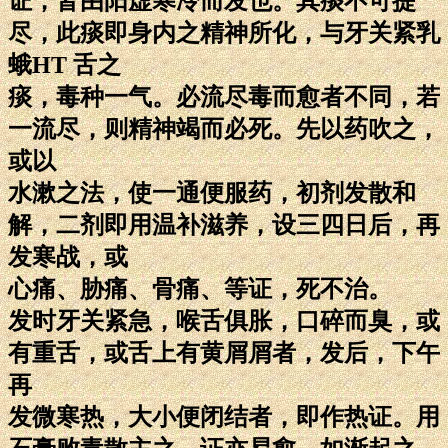
证，皆由阳虚寒冷而发也。其痰不可提
尽，此痰即身内之精神所化，与牙关紧乳
蛾HT 舌之
痰，毒种一气。必流尽毒而愈者不同，若
一流尽，则精神竭而必死。先以药吹之，
或以
水漱之法，使一通便服药，初剂发散和
解，二剂即用温补滋养，设三四日后，再
发寒战，或
心痛、胁痛、骨痛、等证，死不治。
发时牙关紧急，喉舌俱胀，口碎而臭，或
有重舌，或舌上有黄屑屑者，发后，下午
再
发微寒热，大小便闭结者，即作热证。用