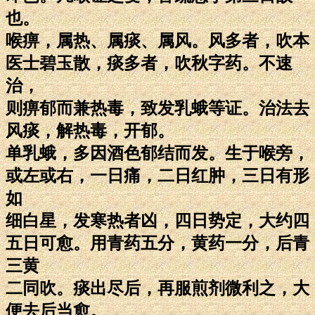
也。
喉痹，属热、属痰、属风。风多者，吹本
医士碧玉散，痰多者，吹秋字药。不速
治，
则痹郁而兼热毒，致发乳蛾等证。治法去
风痰，解热毒，开郁。
单乳蛾，多因酒色郁结而发。生于喉旁，
或左或右，一日痛，二日红肿，三日有形
如
细白星，发寒热者凶，四日势定，大约四
五日可愈。用青药五分，黄药一分，后青
三黄
二同吹。痰出尽后，再服煎剂微利之，大
便去后当愈。