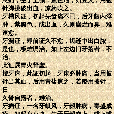
悬痈，生于上颚，紫色泡，如豆大，用银
针脚挑破出血，凉药吹之。
牙槽风证，初起先齿痛不已，后牙龈内浮
肿，紫黑色，或出血，久则腐烂而臭，难
速愈。
牙漏证，即前证久不愈，齿缝中出白脓，
是也，极难调治。如上左边门牙落者，不
治。
此证属胃火肾虚。
搜牙床，此证初起，牙床必肿痛，当用披
针出其血，后用青盐擦之，若屡用披针，
日
久骨自露者，难治。
牙痈证，一名牙蜞风，牙龈肿病，毒盛成