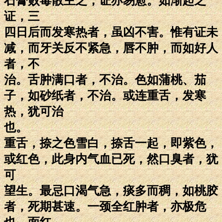
石膏败毒散主之，证亦易愈。如渐起之
证，三
四日后而发寒热者，虽凶不害。惟有证未
减，而牙关反不紧急，唇不肿，而如好人
者，不
治。舌肿满口者，不治。色如蒲桃、茄
子，如砂纸者，不治。或连重舌，发寒
热，犹可治
也。
重舌，捺之色雪白，捺舌一起，即紫色，
或红色，此身内气血已死，然口臭者，犹
可
望生。最忌口渴气急，痰多而稠，如桃胶
者，死期甚速。一颈全红肿者，亦极危