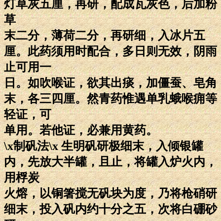
灯草灰五厘，再研，配成瓦灰色，后加粉
草
末二分，薄荷二分，再研细，入冰片五
厘。此药须用时配合，多日则无效，阴雨
止可用一
日。如吹喉证，欲其出痰，加僵蚕、皂角
末，各三四厘。然青药惟遇单乳蛾喉痈等
轻证，可
单用。若他证，必兼用黄药。
\x制矾法\x 生明矾研极细末，入倾银罐
内，先放大半罐，且止，将罐入炉火内，
用桴炭
火熔，以铜箸搅无矾块为度，乃将枪硝研
细末，投入矾内约十分之五，次将白硼砂