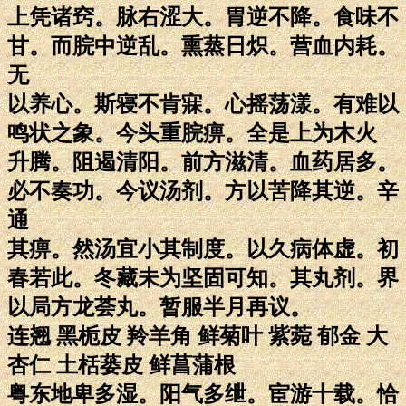
上凭诸窍。脉右涩大。胃逆不降。食味不
甘。而脘中逆乱。熏蒸日炽。营血内耗。
无
以养心。斯寝不肯寐。心摇荡漾。有难以
鸣状之象。今头重脘痹。全是上为木火
升腾。阻遏清阳。前方滋清。血药居多。
必不奏功。今议汤剂。方以苦降其逆。辛
通
其痹。然汤宜小其制度。以久病体虚。初
春若此。冬藏未为坚固可知。其丸剂。界
以局方龙荟丸。暂服半月再议。
连翘 黑栀皮 羚羊角 鲜菊叶 紫菀 郁金 大
杏仁 土栝蒌皮 鲜菖蒲根
粤东地卑多湿。阳气多绁。宦游十载。恰