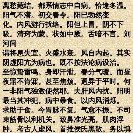
离愁菀结。都系情志中自病。恰逢冬温。
阳气不潜。初交春令。阳已勃然变
化。内风游行扰络。阳但上冒。阴不下
吸。清窍为蒙。状如中厥。舌喑不言。刘
河间
谓将息失宜。火盛水衰。风自内起。其实
阴虚阳亢为病也。既不按法论病设治。
至惊蛰雷鸣。身即汗泄。春分气暖。而昼
夜寤不肯寐。甚至焦烦。迥异于平时。何
一非阳气独激使然耶。夫肝风内扰。阳明
最当其冲犯。病中暴食。以内风消烁。
求助于食。今胃脉不复。气愈不振。不司
束筋骨以利机关。致鼻准光亮。肌肉浮
肿。考古人虚风。首推侯氏黑散。务以填