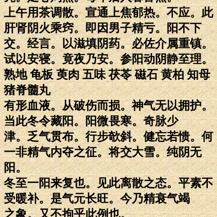
上午用茶调散。宣通上焦郁热。不应。此
肝肾阴火乘窍。即因男子精亏。阳不下
交。经言。以滋填阴药。必佐介属重镇。
试以安寝。竟夜乃安。参阳动阴静至理。
熟地 龟板 萸肉 五味 茯苓 磁石 黄柏 知母
猪脊髓丸
有形血液。从破伤而损。神气无以拥护。
当此冬令藏阳。阳微畏寒。奇脉少
津。乏气贯布。行步欹斜。健忘若愦。何
一非精气内夺之征。将交大雪。纯阴无
阳。
冬至一阳来复也。见此离散之态。平素不
受暖补。是气元长旺。今乃精衰气竭
之象。又不拘乎此例也。