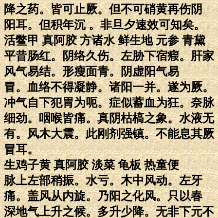
降之药。皆可止厥。但不可硝黄再伤阴
阳耳。但积年沉 。非旦夕速效可知矣。
活鳖甲 真阿胶 方诸水 鲜生地 元参 青黛
平昔肠红。阴络久伤。左胁下宿瘕。肝家
风气易结。形瘦面青。阴虚阳气易
冒。血络不得凝静。诸阳一并。遂为厥。
冲气自下犯胃为呃。症似蓄血为狂。奈脉
细劲。咽喉皆痛。真阴枯槁之象。水液无
有。风木大震。此刚剂强镇。不能息其厥
冒耳。
生鸡子黄 真阿胶 淡菜 龟板 热童便
脉上左部稍振。水亏。木中风动。左牙
痛。盖风从内旋。乃阳之化风。只以春
深地气上升之候。多升少降。无非下元不