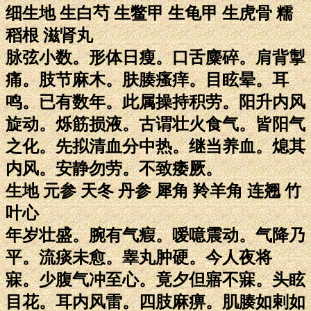
细生地 生白芍 生鳖甲 生龟甲 生虎骨 糯
稻根 滋肾丸
脉弦小数。形体日瘦。口舌麋碎。肩背掣
痛。肢节麻木。肤腠瘙痒。目眩晕。耳
鸣。已有数年。此属操持积劳。阳升内风
旋动。烁筋损液。古谓壮火食气。皆阳气
之化。先拟清血分中热。继当养血。熄其
内风。安静勿劳。不致痿厥。
生地 元参 天冬 丹参 犀角 羚羊角 连翘 竹
叶心
年岁壮盛。腕有气瘕。嗳噫震动。气降乃
平。流痰未愈。睾丸肿硬。今人夜将
寐。少腹气冲至心。竟夕但寤不寐。头眩
目花。耳内风雷。四肢麻痹。肌腠如剌如