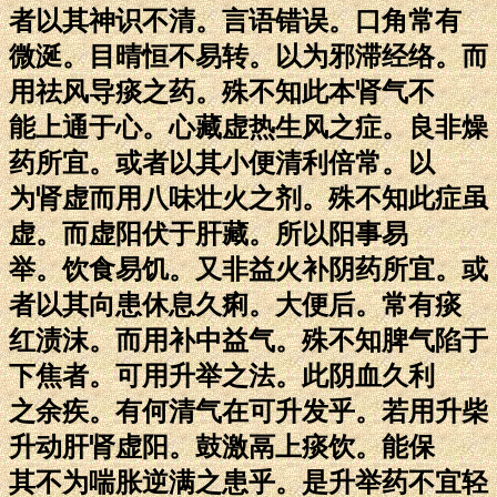
者以其神识不清。言语错误。口角常有
微涎。目晴恒不易转。以为邪滞经络。而
用祛风导痰之药。殊不知此本肾气不
能上通于心。心藏虚热生风之症。良非燥
药所宜。或者以其小便清利倍常。以
为肾虚而用八味壮火之剂。殊不知此症虽
虚。而虚阳伏于肝藏。所以阳事易
举。饮食易饥。又非益火补阴药所宜。或
者以其向患休息久痢。大便后。常有痰
红渍沫。而用补中益气。殊不知脾气陷于
下焦者。可用升举之法。此阴血久利
之余疾。有何清气在可升发乎。若用升柴
升动肝肾虚阳。鼓激鬲上痰饮。能保
其不为喘胀逆满之患乎。是升举药不宜轻