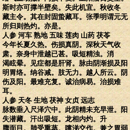
斯时亦可撑半壁矣。失此机宜。秋收冬
藏主令。其在封固蛰藏耳。张季明谓元无
所归则热灼。亦是。
人参 河车 熟地 五味 莲肉 山药 茯苓
今年长夏久热。伤损真阴。深秋天气收
肃。奈身中泄越已甚。吸短精浊。消
渴眩晕。见症都是肝肾。脉由阴渐损及阳
明胃络。纳谷减。肢无力。越人所云。阴
伤及阳。最难充复。诚治病易。治损难
耳。
人参 天冬 生地 茯神 女贞 远志
脉数垂入尺泽穴中。此阴精未充早泄。阳
失潜藏。汗出吸短。龙相内灼。升
腾面目。肺受熏蒸。嚏涕交作。兼之胃弱