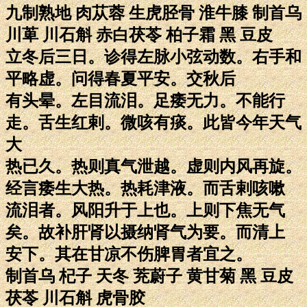
九制熟地 肉苁蓉 生虎胫骨 淮牛膝 制首乌
川萆 川石斛 赤白茯苓 柏子霜 黑 豆皮
立冬后三日。诊得左脉小弦动数。右手和
平略虚。问得春夏平安。交秋后
有头晕。左目流泪。足痿无力。不能行
走。舌生红剌。微咳有痰。此皆今年天气
大
热已久。热则真气泄越。虚则内风再旋。
经言痿生大热。热耗津液。而舌剌咳嗽
流泪者。风阳升于上也。上则下焦无气
矣。故补肝肾以摄纳肾气为要。而清上
安下。其在甘凉不伤脾胃者宜之。
制首乌 杞子 天冬 茺蔚子 黄甘菊 黑 豆皮
茯苓 川石斛 虎骨胶