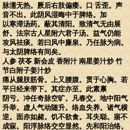
脉濡无热。厥后右肢偏痿。口 舌歪。声
音不出。此阴风湿晦中于脾络。加
以寒滞汤药。蔽其清阳。致清气无由展
舒。法宗古人星附六君子汤。益气仍能
攻风祛痰。若曰风中廉泉。乃任脉为病。
与太阴脾络有间矣。
人参 茯苓 新会皮 香附汁 南星姜汁炒 竹
节白附子姜汁炒
痛从腿肢筋骨。上又腰腹。贯于心胸。若
平日经来带下。其症亦至。此素禀
阴亏。冲任奇脉空旷。凡春交。地中阳气
升举。虚人气动随升。络血失养。诸气横
逆。面赤如赭。饥不欲食。耳失聪。寤不
成寐。阳浮脉络交空显然。先和阳治络。