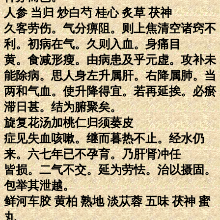
人参 当归 炒白芍 桂心 炙草 茯神
久客劳伤。气分痹阻。则上焦清空诸窍不
利。初病在气。久则入血。身痛目
黄。食减形瘦。由病患及乎元虚。攻补未
能除病。思人身左升属肝。右降属肺。当
两和气血。使升降得宜。若再延挨。必瘀
滞日甚。结为腑聚矣。
旋复花汤加桃仁归须蒌皮
症见失血咳嗽。继而暮热不止。经水仍
来。六七年已不孕育。乃肝肾冲任
皆损。二气不交。延为劳怯。治以摄固。
包举其泄越。
鲜河车胶 黄柏 熟地 淡苁蓉 五味 茯神 蜜
丸