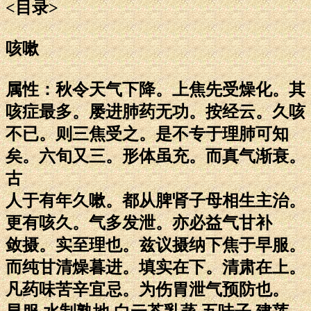
<目录>
咳嗽
属性：秋令天气下降。上焦先受燥化。其
咳症最多。屡进肺药无功。按经云。久咳
不已。则三焦受之。是不专于理肺可知
矣。六旬又三。形体虽充。而真气渐衰。
古
人于有年久嗽。都从脾肾子母相生主治。
更有咳久。气多发泄。亦必益气甘补
敛摄。实至理也。兹议摄纳下焦于早服。
而纯甘清燥暮进。填实在下。清肃在上。
凡药味苦辛宜忌。为伤胃泄气预防也。