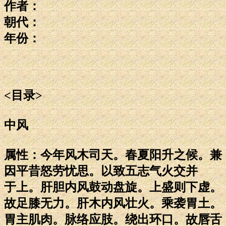
作者：
朝代：
年份：
<目录>
中风
属性：今年风木司天。春夏阳升之候。兼
因平昔怒劳忧思。以致五志气火交并
于上。肝胆内风鼓动盘旋。上盛则下虚。
故足膝无力。肝木内风壮火。乘袭胃土。
胃主肌肉。脉络应肢。绕出环口。故唇舌