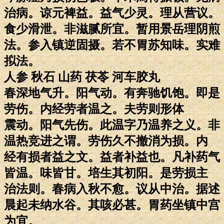
治病。谅元裨益。益气少灵。理从营议。
食少滑泄。非滋腻所宜。暂用景岳理阴煎
法。参入镇逆固摄。若不胃苏知味。实难
拟法。
人参 秋石 山药 茯苓 河车胶丸
春深地气升。阳气动。有奔驰饥饱。即是
劳伤。内经劳者温之。夫劳则形体
震动。阳气先伤。此温字乃温养之义。非
温热竞进之谓。劳伤久不撤消为损。内
经有损者益之文。益者补益也。凡补药气
皆温。味皆甘。培生其初阳。是劳损主
治法则。春病入秋不愈。议从中治。据述
晨起未纳水谷。其咳必甚。胃药坐镇中宫
为宜。