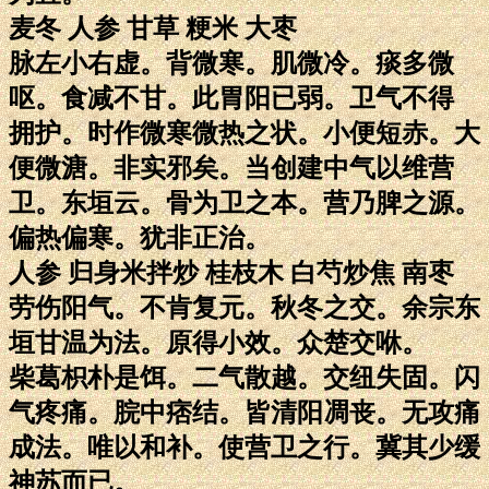
麦冬 人参 甘草 粳米 大枣
脉左小右虚。背微寒。肌微冷。痰多微
呕。食减不甘。此胃阳已弱。卫气不得
拥护。时作微寒微热之状。小便短赤。大
便微溏。非实邪矣。当创建中气以维营
卫。东垣云。骨为卫之本。营乃脾之源。
偏热偏寒。犹非正治。
人参 归身米拌炒 桂枝木 白芍炒焦 南枣
劳伤阳气。不肯复元。秋冬之交。余宗东
垣甘温为法。原得小效。众楚交咻。
柴葛枳朴是饵。二气散越。交纽失固。闪
气疼痛。脘中痞结。皆清阳凋丧。无攻痛
成法。唯以和补。使营卫之行。冀其少缓
神苏而已。