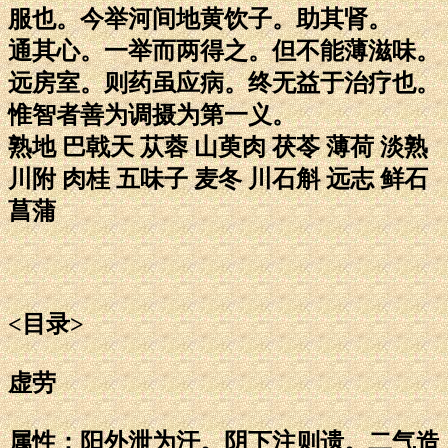
服也。今举河间地黄饮子。助其肾。
通其心。一举而两得之。但不能薄滋味。
远房室。则药虽应病。终无益于治疗也。
惟智者善为调摄为第一义。
熟地 巴戟天 苁蓉 山萸肉 茯苓 薄荷 淡熟
川附 肉桂 五味子 麦冬 川石斛 远志 鲜石
菖蒲
<目录>
虚劳
属性：阳外泄为汗。阴下注则遗。二气造