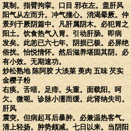
莫制。指臂拘挛。口目 邪在左。盖肝风
阳气从左而升。冲气撞心。消渴晕厥。仲
景列于厥阴篇中。凡肝属阴木。必犯胃之
阳土。饮食热气入胃。引动肝肠。即病
发矣。此恙已六七年。阴损已极。必屏绝
俗扰。怡悦情怀。然后滋养堪固其阴。必
有小效。无期速功。
炒松熟地 陈阿胶 大淡菜 萸肉 五味 芡实
金樱子粉
右痪。舌喑。足痱。头重。面载阳。呵
欠。微呃。诊脉小濡而缓。此肾纳失司。
肝风
震突。但病起耳后暴肿。必兼温热客气。
清上轻扬。肿势颇减。七日以来。当阴阳