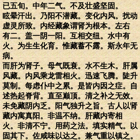
已五旬。中年二气。不及壮盛坚固。
眩晕汗出。乃阳不潜藏。变化内风。扰动
虚灵所致。内经藏象谓肾为根本。左右
有二。盖一阴一阳。互相交纽。水中有
火。为生生化育。惟藏蓄不露。斯永年无
病。
而肝为肾子。母气既衰。水不生木。肝属
风藏。内风乘龙雷相火。迅速飞腾。陡升
莫制。每虑仆中之累。是皆内因之症。自
述热起脊背。直至巅顶。清之补之无效。
未免藏阴内乏。阳气独升之旨。古人以肾
藏内寓真阳。非温不纳。肝藏内寄相
火。非清不宁。用药之法。填实精气。以
固其下。佐咸味以达之。兼气重以镇之。