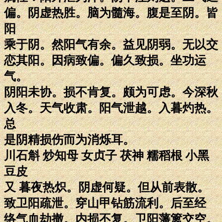
偏。阴虚热胜。脑为髓海。腹是至阴。皆
阳
乘于阴。然阳气有余。益见阴弱。无以交
恋其阳。因病致偏。偏久致损。坐功运
气。
阴阳未协。损不肯复。颇为可虑。今深秋
入冬。天气收肃。阳气泄越。入暮灼热。
总
是阴精损伤而为消烁耳。
川石斛 炒知母 女贞子 茯神 糯稻根 小黑
豆皮
又 暮夜热炽。阴虚何疑。但从前表散。
致卫阳疏泄。穿山甲钻筋流利。后至经
络气血劫撤。内损不复。卫阳藩篱交空。