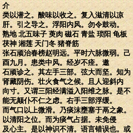
介
类以潜之。酸味以收之。复入滋清以凉
肝。引之导之。浮阳内风。勿令鼓动。
熟地 北五味子 萸肉 磁石 青盐 琐阳 龟板
茯神 湘莲 天门冬 猪脊筋
张石顽治春榜赵明远。平时六脉微弱。己
酉九月。患类中风。经岁不痊。邀
石顽诊之。其左手三部。弦大而坚。知为
肾藏阴伤。壮火食气之候。且人迎斜内
向寸。又谓三阳经满溢入阳维之脉。是不
能无颠仆不仁之虑。右手三部浮缓。
而气口以上微滑。乃痰沫壅塞于鬲之象。
以清阳之位。而为痰气占据。未免侵
及心主。是以神识不清。语言错误也。或