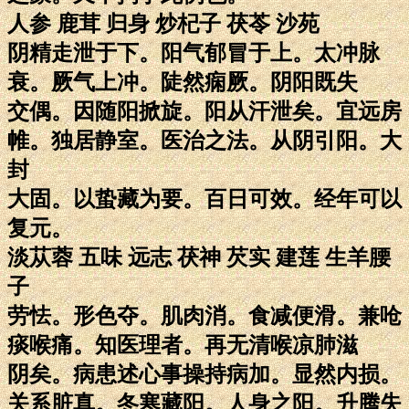
人参 鹿茸 归身 炒杞子 茯苓 沙苑
阴精走泄于下。阳气郁冒于上。太冲脉
衰。厥气上冲。陡然痫厥。阴阳既失
交偶。因随阳掀旋。阳从汗泄矣。宜远房
帷。独居静室。医治之法。从阴引阳。大
封
大固。以蛰藏为要。百日可效。经年可以
复元。
淡苁蓉 五味 远志 茯神 芡实 建莲 生羊腰
子
劳怯。形色夺。肌肉消。食减便滑。兼呛
痰喉痛。知医理者。再无清喉凉肺滋
阴矣。病患述心事操持病加。显然内损。
关系脏真。冬寒藏阳。人身之阳。升腾失