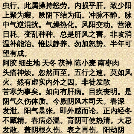
虫行。此属操持怒劳。内损乎肝。致少阳
上聚为瘕。厥阴下结为疝。冲脉不静。脉
中气逆混扰。气燥热化。风阳交动。营液
日耗。变乱种种。总是肝风之害。非攻消
温补能治。惟以静养。勿加怒势。半年可
望有成。
阿胶 细生地 天冬 茯神 陈小麦 南枣肉
头痛神烦。忽然而至。五行之速。莫如风
火。然有虚实内外之因。非徒发散
苦寒为事矣。如向有肝病。目疾丧明。是
阴气久伤体质。今厥阴风木司天。春深
发泄。阳气暴张。即外感而论。正内经冬
不藏精。春病必温。育阴可使热清。大忌
发散。盖阴根久伤。表之再伤。阳劫阴