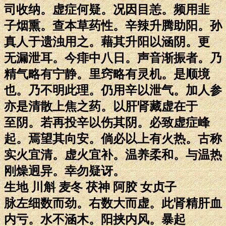
司收纳。虚症何疑。况因目恙。频用韭
子烟熏。查本草药性。辛辣升腾助阳。孙
真人于遗浊用之。藉其升阳以涵阴。更
无漏泄耳。今痱中八日。声音渐振者。乃
精气略有宁静。里窍略有灵机。是顺境
也。乃不明此理。仍用辛以泄气。加人参
亦是清散上焦之药。以肝肾藏虚在于
至阴。若再投辛以伤其阴。必致虚症峰
起。焉望其向安。倘必以上有火热。古称
实火宜清。虚火宜补。温养柔和。与温热
刚燥迥异。幸勿疑讶。
生地 川斛 麦冬 茯神 阿胶 女贞子
脉左细数而劲。右数大而虚。此肾精肝血
内亏。水不涵木。阳挟内风。暴起