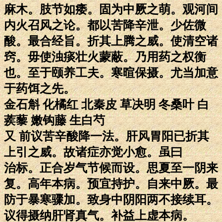
麻木。肢节如痿。固为中厥之萌。观河间
内火召风之论。都以苦降辛泄。少佐微
酸。最合经旨。折其上腾之威。使清空诸
窍。毋使浊痰壮火蒙蔽。乃用药之权衡
也。至于颐养工夫。寒暄保摄。尤当加意
于药饵之先。
金石斛 化橘红 北秦皮 草决明 冬桑叶 白
蒺藜 嫩钩藤 生白芍
又 前议苦辛酸降一法。肝风胃阳已折其
上引之威。故诸症亦觉小愈。虽曰
治标。正合岁气节候而设。思夏至一阴来
复。高年本病。预宜持护。自来中厥。最
防于暴寒骤加。致身中阴阳两不接续耳。
议得摄纳肝肾真气。补益上虚本病。