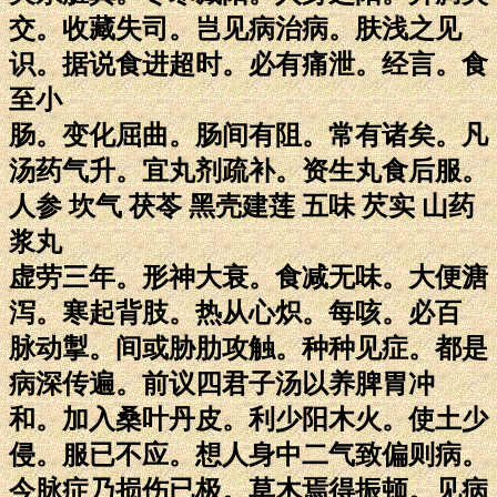
交。收藏失司。岂见病治病。肤浅之见
识。据说食进超时。必有痛泄。经言。食
至小
肠。变化屈曲。肠间有阻。常有诸矣。凡
汤药气升。宜丸剂疏补。资生丸食后服。
人参 坎气 茯苓 黑壳建莲 五味 芡实 山药
浆丸
虚劳三年。形神大衰。食减无味。大便溏
泻。寒起背肢。热从心炽。每咳。必百
脉动掣。间或胁肋攻触。种种见症。都是
病深传遍。前议四君子汤以养脾胃冲
和。加入桑叶丹皮。利少阳木火。使土少
侵。服已不应。想人身中二气致偏则病。
今脉症乃损伤已极。草木焉得振顿。见病