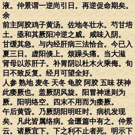
液。仲景谓一逆尚引日。再逆促命期矣。
余
前主阿胶鸡子黄汤。佐地冬壮水。芍甘培
土。亟和其厥阳冲逆之威。咸味入阴。
甘缓其急。与内经肝病三法恰合。今已入
夏三日。虚阳倏上。烦躁头痛。当大滋
肾母以苏肝子。补胃阴以杜木火乘侮。旬
日不致反复。经月可望全好。
人参 熟地 麦冬 天冬 龟胶 阿胶 五味 茯神
此痿厥也。盖厥阴风旋。阳冒神迷则为
厥。阳明络空。四末不用而为痿厥。
午后黄昏。乃厥阴阳明旺时。病机发现
矣。凡此皆属络病。金匮篇中有之。仲景
云。诸厥宜下。下之利不止者死。明示下