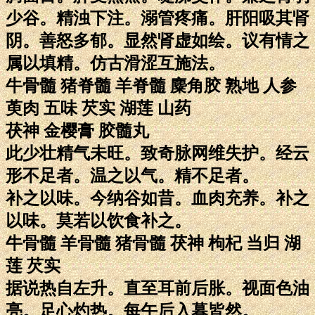
少谷。精浊下注。溺管疼痛。肝阳吸其肾
阴。善怒多郁。显然肾虚如绘。议有情之
属以填精。仿古滑涩互施法。
牛骨髓 猪脊髓 羊脊髓 麋角胶 熟地 人参
萸肉 五味 芡实 湖莲 山药
茯神 金樱膏 胶髓丸
此少壮精气未旺。致奇脉网维失护。经云
形不足者。温之以气。精不足者。
补之以味。今纳谷如昔。血肉充养。补之
以味。莫若以饮食补之。
牛骨髓 羊骨髓 猪骨髓 茯神 枸杞 当归 湖
莲 芡实
据说热自左升。直至耳前后胀。视面色油
亮。足心灼热。每午后入暮皆然。