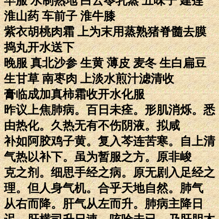
早服 水制熟地 白云苓乳蒸 五味子 建莲
淮山药 车前子 淮牛膝
紫衣胡桃肉霜 上为末用蒸熟猪脊髓去膜
捣丸开水送下
晚服 真北沙参 生黄 薄皮 麦冬 生白扁豆
生甘草 南枣肉 上淡水煎汁滤清收
膏临成加真柿霜收开水化服
昨议上焦肺病。百日未痊。形肌消烁。悉
由热化。久热无有不伤阴液。拟咸
补如阿胶鸡子黄。复入芩连苦寒。自上清
气热以补下。虽为暂服之方。原非峻
克之剂。细思手经之病。原无剧入足经之
理。但人身气机。合乎天地自然。肺气
从右而降。肝气从左而升。肺病主降日