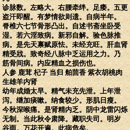
诊脉数。左略大。右腰牵绊。足痿。五更
盗汗即醒。有梦情欲则遗。自病半年。
脊椎六七节骨形凸出。自述书斋坐卧受
湿。若六淫致病。新邪自解。验色脉推
病。是先天禀赋原怯。未经充旺。肝血肾
精受戕。致奇经八脉中乏运用之力。乃
筋骨间病。内应精血之损伤也。
人参 鹿茸 杞子 当归 舶茴香 紫衣胡桃肉
生雄羊内肾
幼年成婚太早。精气未充先泄。上年泄
泻。继加痰嗽。纳食较少。形肌日瘦。
今秋深喉痛。是肾精内乏。阴中龙雷闪烁
无制。当此秋令肃降。藏职失司。明岁
谷雨。万花开遍。此病危矣。