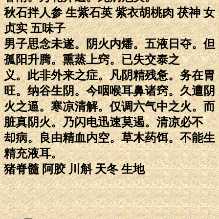
秋石拌人参 生紫石英 紫衣胡桃肉 茯神 女
贞实 五味子
男子思念未遂。阴火内燔。五液日夺。但
孤阳升腾。熏蒸上窍。已失交泰之
义。此非外来之症。凡阴精残惫。务在胃
旺。纳谷生阴。今咽喉耳鼻诸窍。久遭阴
火之逼。寒凉清解。仅调六气中之火。而
脏真阴火。乃闪电迅速莫遏。清凉必不
却病。良由精血内空。草木药饵。不能生
精充液耳。
猪脊髓 阿胶 川斛 天冬 生地