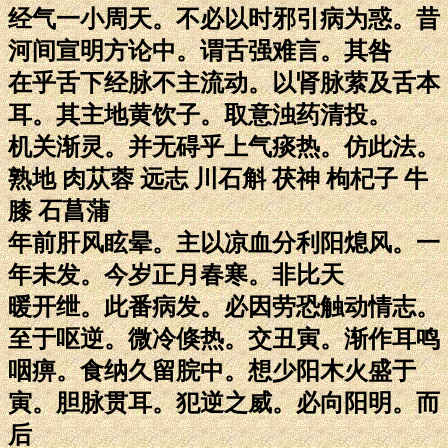
经气一小周天。不必以时邪引病为惑。昔
河间宣明方论中。谓舌强难言。其咎
在乎舌下经脉不主流动。以肾脉萦及舌本
耳。其主地黄饮子。取意浊药清投。
机关渐灵。并无碍乎上气痰热。仿此法。
熟地 肉苁蓉 远志 川石斛 茯神 枸杞子 牛
膝 石菖蒲
年前肝风眩晕。主以凉血分利阳熄风。一
年未发。今岁正月春寒。非比天
暖开绁。此番病发。必因劳恐触动情志。
至于呕逆。微冷倏热。交丑寅。渐作耳鸣
咽痹。食纳久留脘中。想少阳木火盛于
寅。胆脉贯耳。犯逆之威。必向阳明。而
后