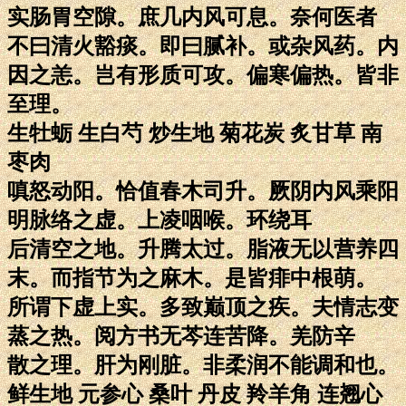
实肠胃空隙。庶几内风可息。奈何医者
不曰清火豁痰。即曰腻补。或杂风药。内
因之恙。岂有形质可攻。偏寒偏热。皆非
至理。
生牡蛎 生白芍 炒生地 菊花炭 炙甘草 南
枣肉
嗔怒动阳。恰值春木司升。厥阴内风乘阳
明脉络之虚。上凌咽喉。环绕耳
后清空之地。升腾太过。脂液无以营养四
末。而指节为之麻木。是皆痱中根萌。
所谓下虚上实。多致巅顶之疾。夫情志变
蒸之热。阅方书无芩连苦降。羌防辛
散之理。肝为刚脏。非柔润不能调和也。
鲜生地 元参心 桑叶 丹皮 羚羊角 连翘心