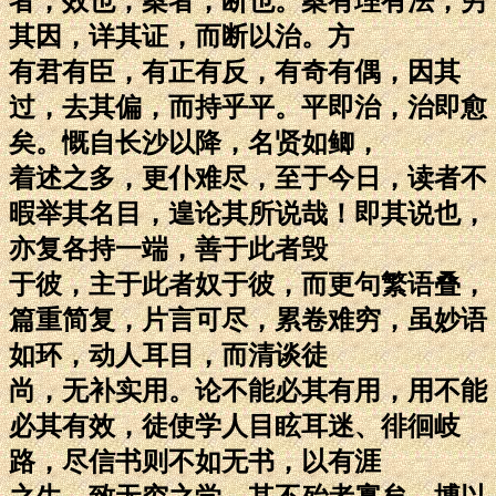
者，效也；案者，断也。案有理有法，穷
其因，详其证，而断以治。方
有君有臣，有正有反，有奇有偶，因其
过，去其偏，而持乎平。平即治，治即愈
矣。慨自长沙以降，名贤如鲫，
着述之多，更仆难尽，至于今日，读者不
暇举其名目，遑论其所说哉！即其说也，
亦复各持一端，善于此者毁
于彼，主于此者奴于彼，而更句繁语叠，
篇重简复，片言可尽，累卷难穷，虽妙语
如环，动人耳目，而清谈徒
尚，无补实用。论不能必其有用，用不能
必其有效，徒使学人目眩耳迷、徘徊岐
路，尽信书则不如无书，以有涯