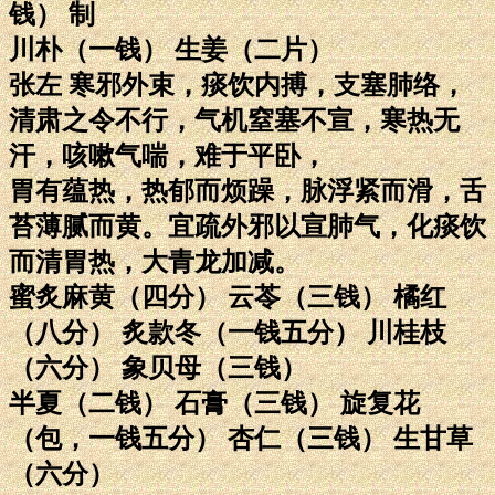
钱） 制
川朴（一钱） 生姜（二片）
张左 寒邪外束，痰饮内搏，支塞肺络，
清肃之令不行，气机窒塞不宣，寒热无
汗，咳嗽气喘，难于平卧，
胃有蕴热，热郁而烦躁，脉浮紧而滑，舌
苔薄腻而黄。宜疏外邪以宣肺气，化痰饮
而清胃热，大青龙加减。
蜜炙麻黄（四分） 云苓（三钱） 橘红
（八分） 炙款冬（一钱五分） 川桂枝
（六分） 象贝母（三钱）
半夏（二钱） 石膏（三钱） 旋复花
（包，一钱五分） 杏仁（三钱） 生甘草
（六分）