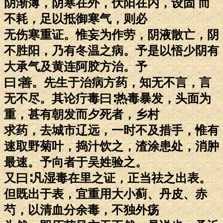
阴渐薄，阴寒在外，伏阳在内，设固 而
不耗，足以抵御寒气，则必
无伤寒重证。惟妄为作劳，阴液散亡，阴
不胜阳，乃有冬温之病。予是以悟少阴有
大承气及黄连阿胶方治。予
曰∶善。先生于治病方药，知无不言，言
无不尽。其论疔毒曰∶热毒暴发，头面为
重，甚有朝发而夕死者，乡村
求药，去城市辽远，一时不及措手，惟有
速取野菊叶，捣汁饮之，渣涂患处，消肿
最速。予向者于吴姓验之。
又曰∶凡湿毒在里之证，正当祛之出表。
但既出于表，宜重用大小蓟、丹皮、赤
芍，以清血分余毒，不独外疡