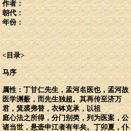
作者：
朝代：
年份：
<目录>
马序
属性：丁甘仁先生，孟河名医也，孟河故
医学渊薮，而先生独超。其再传至济万
君，箕裘弗替，衣钵克承，以祖
庭心法之所得，分门别类，列为医案，公
诸当世，悬壶申江者有年矣。丁卯夏，仆