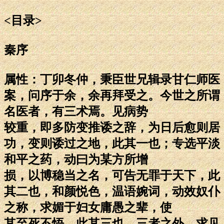
<目录>
秦序
属性：丁卯冬仲，秉臣世兄辑录甘仁师医
案，问序于余，余再拜受之。今世之所谓
名医者，有三术焉。见病势
较重，即多防变推诿之辞，为日后愈则居
功，变则诿过之地，此其一也；专选平淡
和平之药，动曰为某方所增
损，以博稳当之名，可告无罪于天下，此
其二也，和颜悦色，温语婉词，动效奴仆
之称，求媚于妇女庸愚之辈，使
其至死不悟，此其三也。三者之外，求见