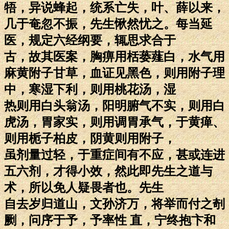
牾，异说蜂起，统系亡失，叶、薛以来，
几于奄忽不振，先生愀然忧之。每当延
医，规定六经纲要，辄思求合于
古，故其医案，胸痹用栝蒌薤白，水气用
麻黄附子甘草，血证见黑色，则用附子理
中，寒湿下利，则用桃花汤，湿
热则用白头翁汤，阳明腑气不实，则用白
虎汤，胃家实，则用调胃承气，于黄瘅、
则用栀子柏皮，阴黄则用附子，
虽剂量过轻，于重症间有不应，甚或连进
五六剂，才得小效，然此即先生之道与
术，所以免人疑畏者也。先生
自去岁归道山，文孙济万，将举而付之剞
劂，问序于予，予率性 直，宁终抱卞和