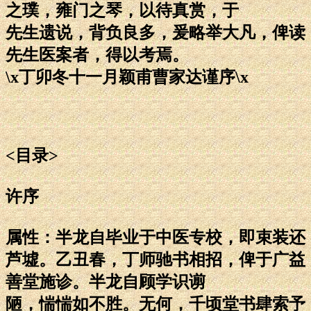
之璞，雍门之琴，以待真赏，于
先生遗说，背负良多，爰略举大凡，俾读
先生医案者，得以考焉。
\x丁卯冬十一月颖甫曹家达谨序\x
<目录>
许序
属性：半龙自毕业于中医专校，即束装还
芦墟。乙丑春，丁师驰书相招，俾于广益
善堂施诊。半龙自顾学识谫
陋，惴惴如不胜。无何，千顷堂书肆索予