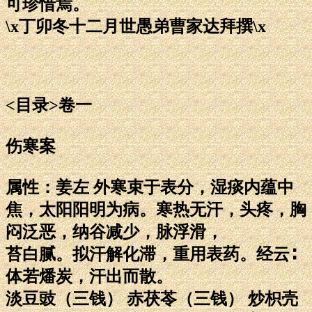
可珍惜焉。
\x丁卯冬十二月世愚弟曹家达拜撰\x
<目录>卷一
伤寒案
属性：姜左 外寒束于表分，湿痰内蕴中
焦，太阳阳明为病。寒热无汗，头疼，胸
闷泛恶，纳谷减少，脉浮滑，
苔白腻。拟汗解化滞，重用表药。经云∶
体若燔炭，汗出而散。
淡豆豉（三钱） 赤茯苓（三钱） 炒枳壳