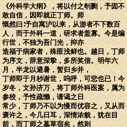
《外科学大纲》，将以付之剞劂，予固不
敢自信，因即就正丁师。师
慨然曰∶予自寓沪以来，从游者不下数百
人，而于外科一道，研求者盖寡。今是编
行世，不独为吾门光，抑亦
造福于病家者，殊匪浅鲜也。越日，丁师
为序文，辞意深挚，多所奖借。明年六
月，半龙以避暑，暂归乡井，
丁师即于月杪谢世，呜呼，可悲也已！今
岁冬，文孙济万，将丁师外科医案，属为
参校，予性疏懒，请谒之日
常少，丁师乃不以为慢而优容之，又从而
褒许之，今几日耳，深情浓貌，犹在目
前，而丁师之墓草宿矣，然则