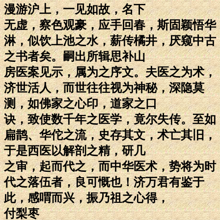
漫游沪上，一见如故，名下
无虚，察色观豪，应手回春，斯固颖悟华
淋，似饮上池之水，薪传橘井，厌窥中古
之书者矣。嗣出所辑思补山
房医案见示，属为之序文。夫医之为术，
济世活人，而世往往视为神秘，深隐莫
测，如佛家之心印，道家之口
诀，致使数千年之医学，竟尔失传。至如
扁鹊、华佗之流，史存其文，术亡其旧，
于是西医以解剖之精，研几
之审，起而代之，而中华医术，势将为时
代之落伍者，良可慨也！济万君有鉴于
此，感喟而兴，振乃祖之心得，
付梨枣