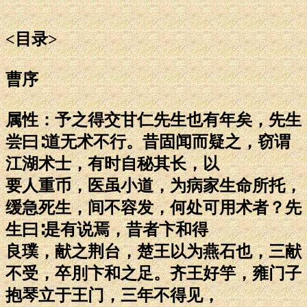
<目录>
曹序
属性：予之得交甘仁先生也有年矣，先生
尝曰∶道无术不行。昔固闻而疑之，窃谓
江湖术士，有时自秘其长，以
要人重币，医虽小道，为病家生命所托，
缓急死生，间不容发，何处可用术者？先
生曰∶是有说焉，昔者卞和得
良璞，献之荆台，楚王以为燕石也，三献
不受，卒刖卞和之足。齐王好竽，雍门子
抱琴立于王门，三年不得见，