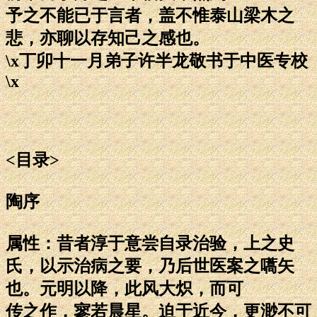
予之不能已于言者，盖不惟泰山梁木之
悲，亦聊以存知己之感也。
\x丁卯十一月弟子许半龙敬书于中医专校
\x
<目录>
陶序
属性：昔者淳于意尝自录治验，上之史
氏，以示治病之要，乃后世医案之嚆矢
也。元明以降，此风大炽，而可
传之作，寥若晨星。迫于近今，更渺不可