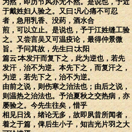
为然，即历节风亦无不然。是说也，予近
于戴姓妇人验之。又曰∶凡心痛不可忍
者，急用乳香、没药，酒水合
煎，可以立止。是说也，予于江姓缝工验
之。又尝言吴又可温疫论，最得仲景微
旨。予问其故，先生曰∶太阳
篇云∶本发汗而复下之，此为逆也，若先
发汗，治不为逆。本先下之，而复汗之，
为逆，若先下之，治不为逆。
由前之说，则伤寒之治法也；由后之说，
则温热之治法也。予治夏秋之交热病，亦
屡验之。今先生往矣，惜乎
相见日浅，绪论无多，故即夙昔所闻者，
着之于篇，俾后生小子，知吉光片羽之大