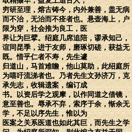
取精撷华，益复上追古人，
穷研至理，熔古铸今，内外兼善，盖无病
而不治，无治而不痊者也。悬壶海上，户
限为穿，社会推为良工，医
界让为巨擘。绍庭几席追陪，谬承知己，
谊同昆季，进于友师，磨琢切磋，获益无
既。惜乎仁者不寿，先生遽
归道山，马首难瞻，他山莫助，此绍庭所
为嘻吁流涕者也。乃者先生文孙济万，克
承先志，收辑遗案，编订成
书。以资后学之观摩，以作同道之借镜，
意至善也。辱承不弃，索序于余，惭余无
学，不足以序先生，惟以为
医案之关系医道也如此其巨，而先生之学