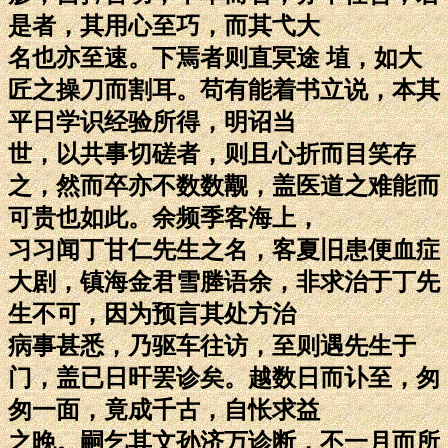
是者，其用心至巧，而其弋大
名也亦至速。下焉者则直冥途 埴，如大
匠之操刀而割耳。苟有能着书立说，本其
平日学识经验所得，明诏当
世，以共事切磋者，则且心折而目笑存
之，然而卒亦不数数觏，盖医道之难能而
可贵也如此。余频季客海上，
习习闻丁甘仁先生之名，客夏旧患便血症
大剧，镇海金君雪塍语余，非求治于丁先
生不可，因为预言其处方治
病事甚悉，乃驱车往访，至则遇先生于
门，盖已日旰罢诊矣。越数日而讣至，匆
匆一面，竟成千古，自怅求益
之晚。嗣乞其文孙济万诊断，不一月而所