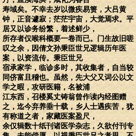
寿域矣。不幸去岁以微疾易箦，大吕黄
钟，正音遽寂；茫茫宇宙，大觉焉求。平
居又以诊务纷繁，着述鲜少，
所存者仅喉科概要一卷而已。门生故旧嗟
叹之余，因倩文孙秉臣世兄逻辑历年医
案，以资流传。秉臣世兄
宿承家学，临诊多时，其收集者，自当较
同侪富且稽也。虽然，先大父又词公以文
学之暇，攻研医籍，名被浦
江东西，召楼奚丈铸翁曾作读内经图赠
之，迄今弃养垂十载，乡人士遇疾苦，犹
有称道之者，家藏医案盈尺，
余仅辑数十纸刊诸医学杂志，久欲付刊专
集，未能偿愿，以视秉臣世兄之孝思，不