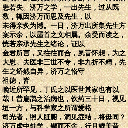
患若失。济万之学，一出先生，过从既
数，辄因济万而思及先生，以
未得亲炙为憾。一日，济万出所集先生方
案示余，以墨首之文相属。余受而读之，
恍若亲承先生之绪论，证以
金君所言，又往往而合，夙昔怀想，为之
大慰。夫医非三世不专，非九折不精，先
生之矫然自异，济万之恪守
祖德，皆
晚近所罕见，丁氏之以医世其家也有以
哉！昔扁鹊之治病也，饮药三十日，视见
垣一方，与科学家之所谓爱格
司光者，照人脏腑，洞见症结，将毋同？
济万虚中劬学，锲而不舍，行且媲美昔