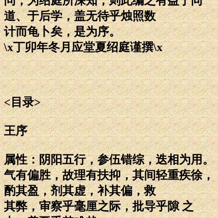
问，为绍庭所深知，则此编之有益于同
道、于后学，盖无待乎烛照数
计而龟卜矣，是为序。
\x丁卯年冬月应堂夏绍庭谨撰\x
<目录>
王序
属性：阴阳五行，参伍错综，迭相为用。
气有偏胜，故理有扶抑，其间轻重疾徐，
酌其盈，剂其虚，补其偏，救
其弊，审察乎毫厘之际，批导乎隙 之