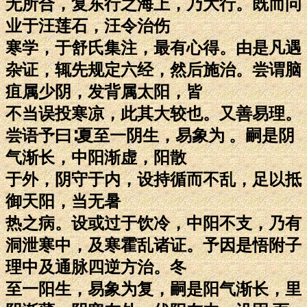
无所合，复东行之海上，乃大行。既而问
业于汪莲石，汪令治伤
寒学，于舒氏集注，最有心得。由是凡遇
杂证，辄先规定六经，然后施治。尝谓脑
疽属少阴，发背属太阳，皆
不当误投寒凉，此其大较也。又善易理。
尝语予曰∶夏至一阴生，易象为 。嗣是阴
气渐长，中阳渐虚，阳散
于外，阴守于内，设持循而不乱，足以抵
御天阳，当无暑
热之病。设或过于饮冷，中阳不支，乃有
洞泄寒中，及寒霍乱诸证。予因是悟附子
理中及通脉四逆方治。冬
至一阳生，易象为复，嗣是阳气渐长，里