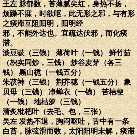
王左 脉郁数，苔薄腻尖红，身热不扬，
烦躁不寐，时欲呕，此无形之邪，与有形
之痰滞互阻阳明，阳明经
邪，不能外达也。宜疏达伏邪，而化痰
滞。
淡豆豉（三钱） 薄荷叶（一钱） 鲜竹茹
（枳实同炒，三钱） 炒谷麦芽（各三
钱） 黑山栀（一钱五分）
朱茯神（三钱） 荆芥穗（一钱五分） 象
贝母（三钱） 净蝉衣（一钱） 苦桔梗
（一钱） 地枯萝（三钱）
清炙枇杷叶（去毛、包，三张）
吴左 发热不退，胸闷呕吐，舌中有一条
白苔，脉弦滑而数，太阳阳明未解，痰滞