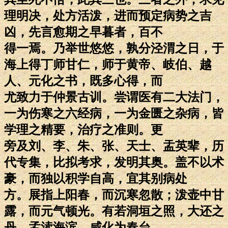
理明决，处方活泼，进而预定病势之吉
凶，先言愈期之早暮者，百不
得一焉。乃举世悠悠，孰分泾渭之日，于
海上得丁师甘仁，师于黄帝、岐伯、越
人、元化之书，既多心得，而
尤致力于仲景古训。尝谓医有二大法门，
一为伤寒之六经病，一为金匮之杂病，皆
学理之精要，治疗之准则。更
旁及刘、李、朱、张、天士、盂英辈，历
代专集，比拟考求，发明其奥。盖不以术
豪，而独以积学自高，宜其别病处
方。展指上阳春，而沉寒忽散；泼壶中甘
露，而元气顿光。有若洞垣之照，大还之
丹，孟渎海滨，咸化为春台