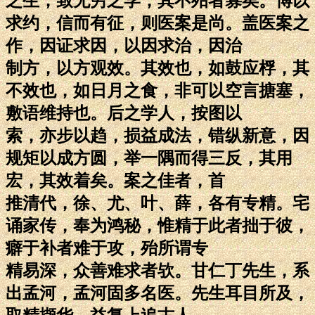
之生，致无穷之学，其不殆者寡矣。博以
求约，信而有征，则医案是尚。盖医案之
作，因证求因，以因求治，因治
制方，以方观效。其效也，如鼓应桴，其
不效也，如日月之食，非可以空言搪塞，
敷语维持也。后之学人，按图以
索，亦步以趋，损益成法，错纵新意，因
规矩以成方圆，举一隅而得三反，其用
宏，其效着矣。案之佳者，首
推清代，徐、尤、叶、薛，各有专精。宅
诵家传，奉为鸿秘，惟精于此者拙于彼，
癖于补者难于攻，殆所谓专
精易深，众善难求者欤。甘仁丁先生，系
出孟河，孟河固多名医。先生耳目所及，