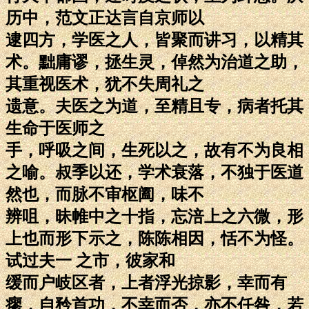
历中，范文正达言自京师以
逮四方，学医之人，皆聚而讲习，以精其
术。黜庸谬，拯生灵，倬然为治道之助，
其重视医术，犹不失周礼之
遗意。夫医之为道，至精且专，病者托其
生命于医师之
手，呼吸之间，生死以之，故有不为良相
之喻。叔季以还，学术衰落，不独于医道
然也，而脉不审枢阖，味不
辨咀，昧帷中之十指，忘涪上之六微，形
上也而形下示之，陈陈相因，恬不为怪。
试过夫一 之市，彼家和
缓而户岐区者，上者浮光掠影，幸而有
瘳，自矜首功，不幸而否，亦不任咎，若