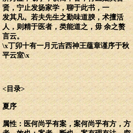
贤，宁止发扬家学，聊于此书，一
发其凡。若夫先生之勤味道腴，术擅活
人，则精于医者，类能道之，毋 余之赘
言云。
\x丁卯十有一月元吉西神王蕴章谨序于秋
平云室\x
<目录>
夏序
属性：医何尚乎有案，案何尚乎有方，方