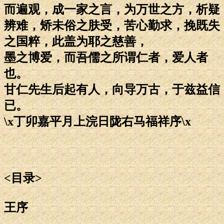
而遍观，成一家之言，为万世之方，析疑
辨难，矫未俗之肤受，苦心勤求，挽既失
之国粹，此盖为耶之慈善，
墨之博爱，而吾儒之所谓仁者，爱人者
也。
甘仁先生后起有人，向导万古，于兹益信
已。
\x丁卯嘉平月上浣日陇右马福祥序\x
<目录>
王序