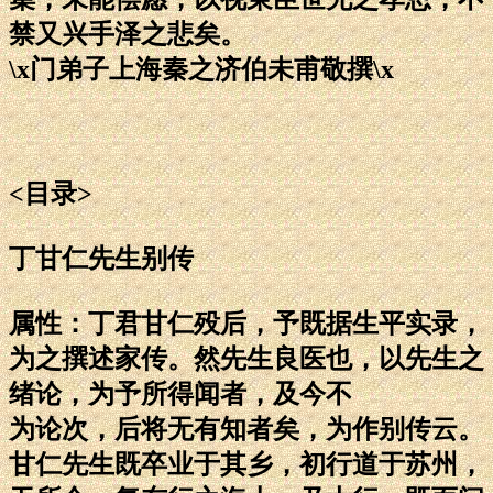
禁又兴手泽之悲矣。
\x门弟子上海秦之济伯未甫敬撰\x
<目录>
丁甘仁先生别传
属性：丁君甘仁殁后，予既据生平实录，
为之撰述家传。然先生良医也，以先生之
绪论，为予所得闻者，及今不
为论次，后将无有知者矣，为作别传云。
甘仁先生既卒业于其乡，初行道于苏州，