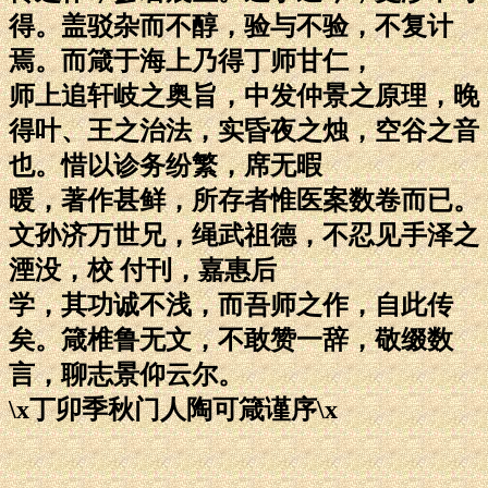
得。盖驳杂而不醇，验与不验，不复计
焉。而箴于海上乃得丁师甘仁，
师上追轩岐之奥旨，中发仲景之原理，晚
得叶、王之治法，实昏夜之烛，空谷之音
也。惜以诊务纷繁，席无暇
暖，著作甚鲜，所存者惟医案数卷而已。
文孙济万世兄，绳武祖德，不忍见手泽之
湮没，校 付刊，嘉惠后
学，其功诚不浅，而吾师之作，自此传
矣。箴椎鲁无文，不敢赞一辞，敬缀数
言，聊志景仰云尔。
\x丁卯季秋门人陶可箴谨序\x