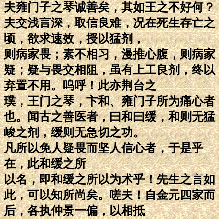
夫雍门子之琴诚善矣，其如王之不好何？
夫交浅言深，取信良难，况在死生存亡之
顷，欲求速效，授以猛剂，
则病家畏；素不相习，漫推心腹，则病家
疑；疑与畏交相阻，虽有上工良剂，终以
弃置不用。呜呼！此亦荆台之
璞，王门之琴，卞和、雍门子所为痛心者
也。闻古之善医者，曰和曰缓，和则无猛
峻之剂，缓则无急切之功。
凡所以免人疑畏而坚人信心者，于是乎
在，此和缓之所
以名，即和缓之所以为术乎！先生之言如
此，可以知所尚矣。嗟夫！自金元四家而
后，各执仲景一偏，以相抵