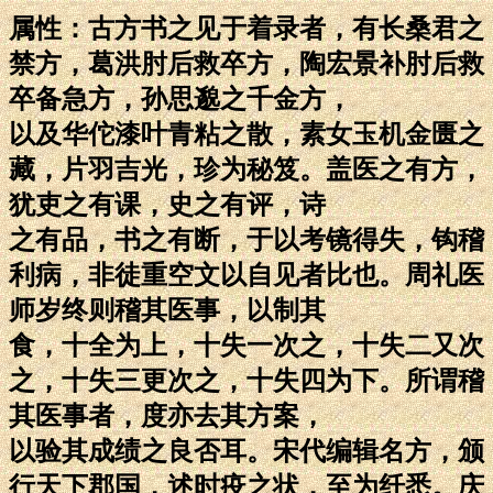
属性：古方书之见于着录者，有长桑君之
禁方，葛洪肘后救卒方，陶宏景补肘后救
卒备急方，孙思邈之千金方，
以及华佗漆叶青粘之散，素女玉机金匮之
藏，片羽吉光，珍为秘笈。盖医之有方，
犹吏之有课，史之有评，诗
之有品，书之有断，于以考镜得失，钩稽
利病，非徒重空文以自见者比也。周礼医
师岁终则稽其医事，以制其
食，十全为上，十失一次之，十失二又次
之，十失三更次之，十失四为下。所谓稽
其医事者，度亦去其方案，
以验其成绩之良否耳。宋代编辑名方，颁
行天下郡国，述时疫之状，至为纤悉。庆