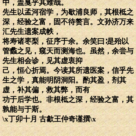
中，盖戛乎其难哉。
先生以孟河宿学，为歇浦良师，其根柢之
深，经验之富，固不待赘言。文孙济万来
汇先生遗案成帙，
将寿诸枣梨，征序于余。余笑曰∶是殆以
管蠡之见，窥天而测海也。虽然，余尝与
先生相会诊，见其虚衷抑
己，恒心折焉。今读其所遗医案，信乎先
生之学，真能明阴洞阳。酌其盈，剂其
虚，补其偏，救其弊，而有
功于后学也。非根柢之深，经验之富，其
孰能与于斯。
\x丁卯十月 古歙王仲奇谨撰\x