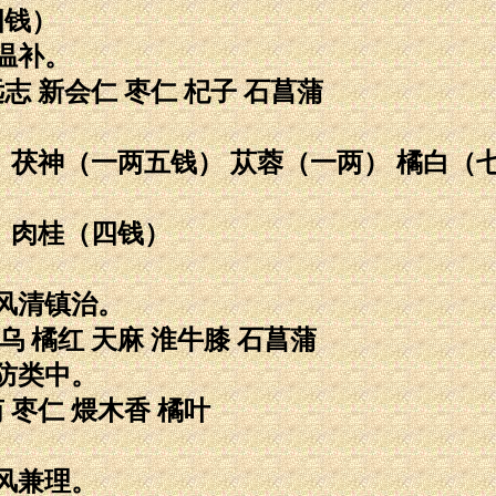
四钱）
温补。
远志 新会仁 枣仁 杞子 石菖蒲
 茯神（一两五钱） 苁蓉（一两） 橘白（七
 肉桂（四钱）
风清镇治。
乌 橘红 天麻 淮牛膝 石菖蒲
防类中。
 枣仁 煨木香 橘叶
风兼理。