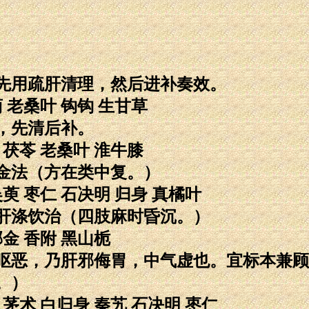
先用疏肝清理，然后进补奏效。
菊 老桑叶 钩钩 生甘草
，先清后补。
 茯苓 老桑叶 淮牛膝
金法（方在类中复。）
吴萸 枣仁 石决明 归身 真橘叶
肝涤饮治（四肢麻时昏沉。）
郁金 香附 黑山栀
呕恶，乃肝邪侮胃，中气虚也。宜标本兼顾
。）
 茅术 白归身 秦艽 石决明 枣仁