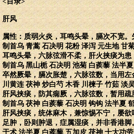
<目录>
肝风
属性：质弱火炎，耳鸣头晕，膈次不宽。
制首乌 青蒿 石决明 花粉 泽泻 元生地 甘
耳鸣头晕，六脉弦滑不柔，肝火挟痰为患
制首乌 黑山栀 石决明 池菊 白蒺藜 法半夏
卒然厥晕，膈次胀楚，六脉弦数，当用左
川黄连 茯神 炒白芍 木香 川楝子 竹茹 淡
肝风挟痰，防其痫厥，六脉弦数，暂用疏
制首乌 茯神 白蒺藜 石决明 钩钩 法半夏 
肝风挟痰，统体麻木，兼惊惕不宁，屡欲
足肿，卧则肿退，症属湿痰，并非香港脚
于术 法半夏 白蒺藜 五加皮 茯神 十大功劳