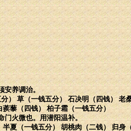
须安养调治。
分） 草（一钱五分） 石决明（四钱） 老
 白蒺藜（四钱） 柏子霜（一钱五分）
命门火微也。用潜阳温补。
 半夏（一钱五分） 胡桃肉（二钱） 归身