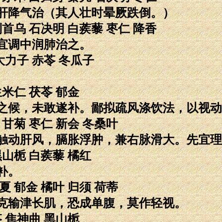
肝降气治（其人壮时晕厥跌倒。）
制首乌 石决明 白蒺藜 枣仁 降香
宜调中润肺治之。
大力子 赤苓 冬瓜子
生米仁 茯苓 郁金
之候，未敢遂补。鄙拟疏风涤饮法，以视动
 甘菊 枣仁 新会 冬桑叶
触动肝风，膈胀浮肿，兼右脉滑大。先宜理
黑山栀 白蒺藜 橘红
补。
夏 郁金 橘叶 归须 荷蒂
克输津长肌，恐成单腹，莫作轻视。
苓 焦神曲 黑山栀