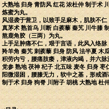
大熟地 归身 青防风 红花 浓杜仲 制于术 
炼蜜为丸。
风湿袭于营卫，以致手足麻木，肌肤不仁
真茅术 熟首乌 川断 白蒺藜 秦艽 川牛膝 
熬鹿角胶（三两）为丸。
上手足肿痛不仁，艰于言语，此风入络脉
羚羊角 秦艽 刺蒺藜 归身 防风 法半夏 木
积劳内亏，腰痛肢痿，津液内竭，并六脉
党参 熟地 茯神 杞子 北五味 麦冬 归身 枣
阳微湿困，腰膝无力，软中之基，形戒酒
制于术 归身 狗脊 川附子 胡桃 大熟地 杜