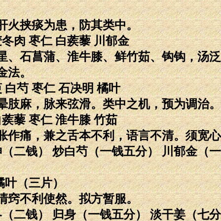
肝火挟痰为患，防其类中。
麦冬肉 枣仁 白蒺藜 川郁金
星、石菖蒲、淮牛膝、鲜竹茹、钩钩，汤泛
金法。
 白芍 枣仁 石决明 橘叶
晕肢麻，脉来弦滑。类中之机，预为调治。
白蒺藜 枣仁 淮牛膝 竹茹
胀作痛，兼之舌本不利，语言不清。须宽心
（二钱） 炒白芍（一钱五分） 川郁金（一
橘叶（三片）
清窍不利使然。拟方暂服。
冬（二钱） 归身（一钱五分） 淡干姜（七