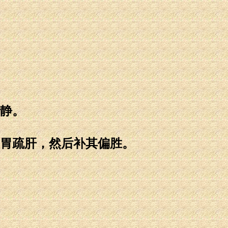
静。
胃疏肝，然后补其偏胜。