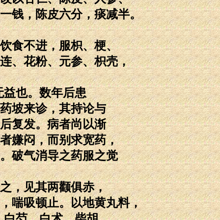
一钱，陈皮六分，痰减半。
饮食不进，服枳、梗、
连、花粉、元参、枳壳，
无益也。数年后患
药坡来诊，其持论与
后复发。病者尚以渐
者嫌闷，而别求宽药，
。破气消导之药服之觉
之，见其两颧俱赤，
，喘吸顿止。以地黄丸料，
、白芍、白术、柴胡。