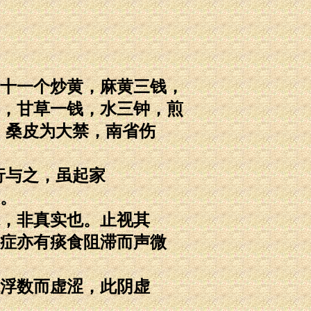
十一个炒黄，麻黄三钱，
，甘草一钱，水三钟，煎
、桑皮为大禁，南省伤
行与之，虽起家
。
，非真实也。止视其
症亦有痰食阻滞而声微
浮数而虚涩，此阴虚