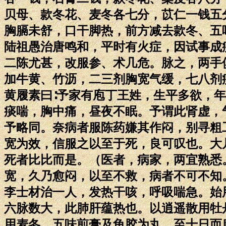
贝母、款冬花、麦冬各七分，苡仁一钱五
胸膈未舒，口干脚热，前方减去款冬、五
陆祖愚治唐鸣和，平时有火症，因试事成
二陈尤甚，改服参、术几危。脉之，两手
加牛黄、竹沥，二三剂胸宽气缓，七八剂
黄履素曰∶予家有庖丁王姓，生平多欲，
痰喘，胸中痛，昼夜不眠。予谓此肾虚，
予略同。奈病者服陈药嫌其作闷，别寻粗
宽为效，信服之以至于死，良可叹也。大
死者比比而是。（医者，病家，两宜熟悉
宽，久乃愈闷，以至不救，病者不可不知
李士材治一人，发热干咳，呼吸喘急。始
六脉数大，此肺肝蕴热也。以逍遥散用牡
用麦冬、五味煎膏及龟胶为丸，至十日而