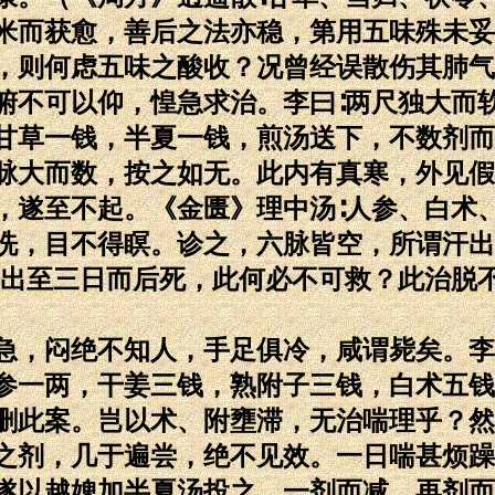
米而获愈，善后之法亦稳，第用五味殊未妥
，则何虑五味之酸收？况曾经误散伤其肺气
俯不可以仰，惶急求治。李曰∶两尺独大而
甘草一钱，半夏一钱，煎汤送下，不数剂而
脉大而数，按之如无。此内有真寒，外见假
，遂至不起。《金匮》理中汤∶人参、白术
洗，目不得瞑。诊之，六脉皆空，所谓汗出
汗出至三日而后死，此何必不可救？此治脱
急，闷绝不知人，手足俱冷，咸谓毙矣。李
参一两，干姜三钱，熟附子三钱，白术五钱
删此案。岂以术、附壅滞，无治喘理乎？然
之剂，几于遍尝，绝不见效。一日喘甚烦躁
遂以越婢加半夏汤投之，一剂而减，再剂而