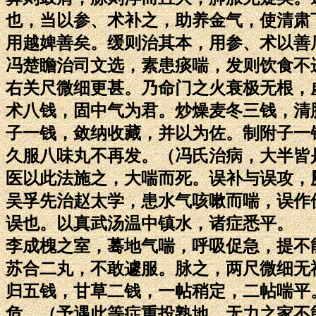
也，当以参、术补之，助养金气，使清肃
用越婢善矣。缓则治其本，用参、术以善
冯楚瞻治司文选，素患痰喘，发则饮食不
右关尺微细更甚。乃命门之火衰极无根，
术八钱，固中气为君。炒燥麦冬三钱，清
子一钱，敛纳收藏，并以为佐。制附子一
久服八味丸不再发。（冯氏治病，大半皆
医以此法施之，大喘而死。误补与误攻，
吴孚先治赵太学，患水气咳嗽而喘，误作
误也。以真武汤温中镇水，诸症悉平。
李成槐之室，蓦地气喘，呼吸促急，提不
苏合二丸，不敢遽服。脉之，两尺微细无
归五钱，甘草二钱，一帖稍定，二帖喘平
危。（予遇此等症重投熟地，无力之家不