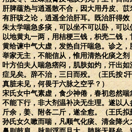
肝脾蕴热与逍遥散不合，因大用丹皮、苡
有肝咳之论，逍遥全治肝耳。既治肝得效
朱太学喘急多痰，可以坐不可以卧，可以
以地黄丸一两，用桔梗三钱，枳壳二钱，
黄给谏中气大虚，发热自汗喘急。诊之，
举家无主，不能信从，惟用清热化痰之剂
叶方伯夫人喘急痞闷，肌肤如灼，汗出如
症见矣。辞不治，三日而殁。（王氏按∶
真脏未见，何畏于六脉之空乎？）
宋氏女中气素虚，食少神倦，春初忽然喘
不能下行，非大剂温补决无生理。遂以人
斤余，姜、附各二斤，遂全愈。（王氏拟
孙氏女久嗽而喘，凡顺气化痰、清金降火
鼻则鼓肩，脉则浮而且大，肺胀无疑矣。