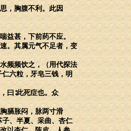
思，胸腹不利。此因
喘益甚，下前药不应。
速。其属元气不足者，变
水频频饮之，（用代探法
子仁六粒，牙皂三钱，明
，曰∶此死症也。众
胸膈胀闷，脉两寸滑
苏子、半夏、采曲、杏仁
改以杏仁、陈皮、人参、