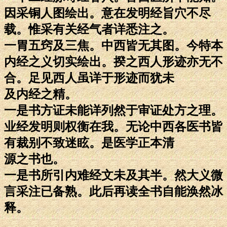
因采铜人图绘出。意在发明经旨穴不尽
载。惟采有关经气者详悉注之。
一胃五窍及三焦。中西皆无其图。今特本
内经之义切实绘出。揆之西人形迹亦无不
合。足见西人虽详于形迹而犹未
及内经之精。
一是书方证未能详列然于审证处方之理。
业经发明则权衡在我。无论中西各医书皆
有裁别不致迷眩。是医学正本清
源之书也。
一是书所引内难经文未及其半。然大义微
言采注已备熟。此后再读全书自能涣然冰
释。