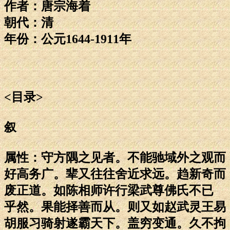
作者：唐宗海着
朝代：清
年份：公元1644-1911年
<目录>
叙
属性：守方隅之见者。不能驰域外之观而
好高务广。辈又往往舍近求远。趋新奇而
废正道。如陈相师许行梁武尊佛氏不已
乎然。果能择善而从。则又如赵武灵王易
胡服习骑射遂霸天下。盖穷变通。久不拘