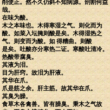
削使正。然不久仍斜不知病源。剖割何益
哉。
在味为酸。
木之本味也。木得寒湿之气。则化而为
酸。如菜入坛腌则酸是矣。木得湿热之
气。则变而为酸。如 得糟曲。则酸
是矣。吐酸亦分寒热二证。寒酸吐清冷。
热酸带腐臭。
其液为泪。
目为肝窍。故泪为肝液。
其华在爪。
爪是筋之余。肝主筋。故其华在爪。
其臭为臊。
食草木各禽兽。皆有臊臭。秉木之气故