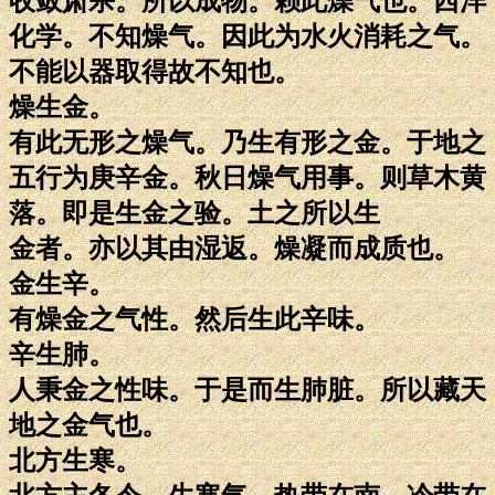
收敛肃杀。所以成物。赖此燥气也。西洋
化学。不知燥气。因此为水火消耗之气。
不能以器取得故不知也。
燥生金。
有此无形之燥气。乃生有形之金。于地之
五行为庚辛金。秋日燥气用事。则草木黄
落。即是生金之验。土之所以生
金者。亦以其由湿返。燥凝而成质也。
金生辛。
有燥金之气性。然后生此辛味。
辛生肺。
人秉金之性味。于是而生肺脏。所以藏天
地之金气也。
北方生寒。