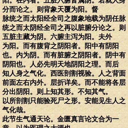
阳。在内者。五脏六腑皆属阴。若就人身
分而论之。则背象天覆为阳。督
脉统之而太阳经全司之腹象地载为阴任脉
统之而太阴经全司之再以脏腑分论之。则
五脏主藏为阴。六腑主泻为阳。夫外
为阳。而有腹背之阴阳者。阳中有阴阳
也。内为阴。而有脏腑之阴阳者。阴中有
阴阳也。人必先明天地阴阳之理。而后
知人身之气化。西医剖割视验。人之背面
前面左右内外。层折详矣。而不能将各层
分出阴阳。则上知其形。不知其气。
以所剖割只能验死尸之形。安能见生人之
气化哉。
此节生气通天论。金匮真言论文合为一