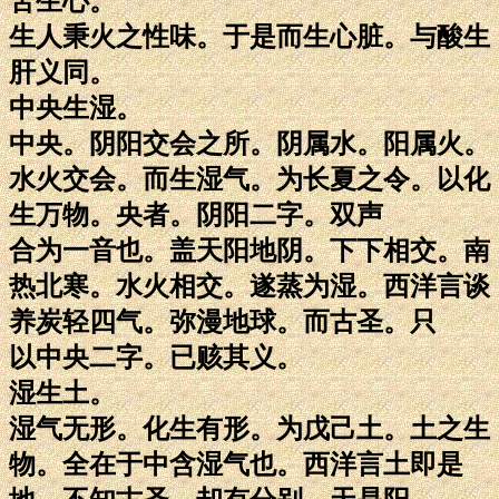
苦生心。
生人秉火之性味。于是而生心脏。与酸生
肝义同。
中央生湿。
中央。阴阳交会之所。阴属水。阳属火。
水火交会。而生湿气。为长夏之令。以化
生万物。央者。阴阳二字。双声
合为一音也。盖天阳地阴。下下相交。南
热北寒。水火相交。遂蒸为湿。西洋言谈
养炭轻四气。弥漫地球。而古圣。只
以中央二字。已赅其义。
湿生土。
湿气无形。化生有形。为戊己土。土之生
物。全在于中含湿气也。西洋言土即是