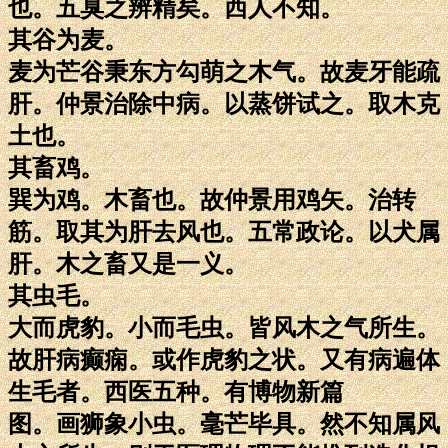
也。五臭之辨精矣。西人不知。
其谷为麦。
麦为芒谷秉东方勾萌之木气。故麦牙能疏
肝。仲景治除中病。以蒸饼试之。取木克
土也。
其畜鸡。
巽为鸡。木畜也。故仲景用鸡矢。治转
筋。取其为肝去风也。五常政论。以犬属
肝。木之畜又是一义。
其虫毛。
大而虎豹。小而毛虫。皆风木之气所生。
故肝病癫痫。或作虎豹之状。又有病遍体
生毛者。西医五种。有博物新篇
图。画狮象小虫。毫芒毕具。然不知属风