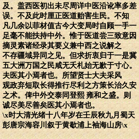
及。盖西医初出未尽周详中医沿讹率多差
误。不及此时厘正医道贻害生民。不知
凡几余以菲材值古今大变局时自顾一手一
足毫不能扶持中外。惟于医道尝三致意因
摘灵素诸经录其要义兼中西之说解之
不存疆域异同之见。但求折衷归于一是冀
五大洲万国之民咸无夭札始无歉于寸心。
夫医其小焉者也。所望贤士大夫采风
观政弃短取长得推行尽利之方策长治久安
之术。俾中外交泰同登熙 雍和之盛。则
诚尽美尽善矣医其小焉者也。
\x时大清光绪十八年岁在壬辰秋九月蜀天
彭唐宗海容川叙于黄歇浦上袖海山房\x