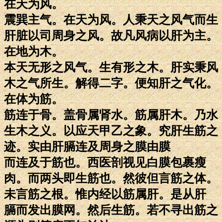
在天为风。
震巽主气。在天为风。人秉天之风气而生
肝脏以司周身之风。故凡风病以肝为主。
在地为木。
本天无形之风气。生有形之木。肝实秉风
木之气所生。解得二字。便知肝之气化。
在体为筋。
筋连于骨。盖骨属肾水。筋属肝木。乃水
生木之义。以应天甲乙之象。究肝生筋之
迹。实由肝膈连及周身之膜由膜
而连及于筋也。西医剖视见白膜包裹瘦
肉。而两头即生筋也。然彼但言筋之体。
未言筋之根。惟内经以筋属肝。是从肝
膈而发出膜网。然后生筋。若不寻出筋之