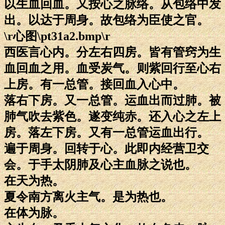
以生血回血。又按心之脉络。从包络中发
出。以达于周身。故包络为臣使之官。
\r心图\pt31a2.bmp\r
西医言心内。分左右四房。皆有管窍为生
血回血之用。血受炭气。则紫回行至心右
上房。有一总管。接回血入心中。
落右下房。又一总管。运血出而过肺。被
肺气吹去紫色。遂变纯赤。还入心之左上
房。落左下房。又有一总管运血出行。
遍于周身。回转于心。此即内经营卫交
会。于手太阴肺及心主血脉之说也。
在天为热。
夏令南方离火主气。是为热也。
在体为脉。