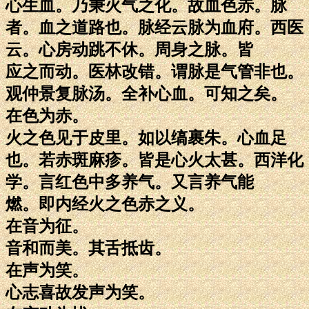
心生血。乃秉火气之化。故血色赤。脉
者。血之道路也。脉经云脉为血府。西医
云。心房动跳不休。周身之脉。皆
应之而动。医林改错。谓脉是气管非也。
观仲景复脉汤。全补心血。可知之矣。
在色为赤。
火之色见于皮里。如以缟裹朱。心血足
也。若赤斑麻疹。皆是心火太甚。西洋化
学。言红色中多养气。又言养气能
燃。即内经火之色赤之义。
在音为征。
音和而美。其舌抵齿。
在声为笑。
心志喜故发声为笑。