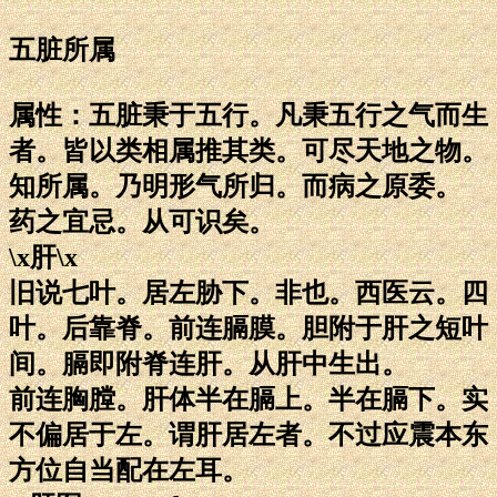
五脏所属
属性：五脏秉于五行。凡秉五行之气而生
者。皆以类相属推其类。可尽天地之物。
知所属。乃明形气所归。而病之原委。
药之宜忌。从可识矣。
\x肝\x
旧说七叶。居左胁下。非也。西医云。四
叶。后靠脊。前连膈膜。胆附于肝之短叶
间。膈即附脊连肝。从肝中生出。
前连胸膛。肝体半在膈上。半在膈下。实
不偏居于左。谓肝居左者。不过应震本东
方位自当配在左耳。