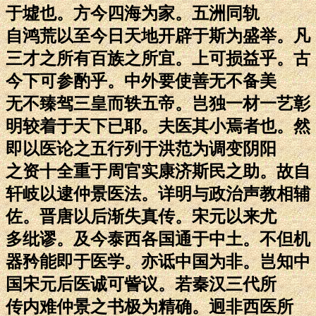
于墟也。方今四海为家。五洲同轨
自鸿荒以至今日天地开辟于斯为盛举。凡
三才之所有百族之所宜。上可损益乎。古
今下可参酌乎。中外要使善无不备美
无不臻驾三皇而轶五帝。岂独一材一艺彰
明较着于天下已耶。夫医其小焉者也。然
即以医论之五行列于洪范为调变阴阳
之资十全重于周官实康济斯民之助。故自
轩岐以逮仲景医法。详明与政治声教相辅
佐。晋唐以后渐失真传。宋元以来尤
多纰谬。及今泰西各国通于中土。不但机
器矜能即于医学。亦诋中国为非。岂知中
国宋元后医诚可訾议。若秦汉三代所
传内难仲景之书极为精确。迥非西医所