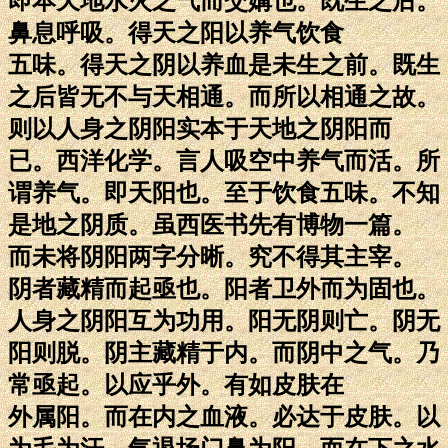
即本天地水火之气而交媾也。既生之后。
鼻息呼吸。得天之阳以养气饮食
五味。得天之阴以养血是未生之前。既生
之后皆无不与天相通。而所以相通之故。
则以人身之阴阳实本于天地之阴阳而
已。西洋化学。言人吸空中养气而活。所
谓养气。即天阳也。至于饮食五味。不知
是地之阴质。虽西医书先有博物一篇。
而未将阴阳两字分晰。究不得其主宰。
阴者藏精而起亟也。阳者卫外而为固也。
人身之阴阳互为功用。阳无阴则亡。阴无
阳则脱。阴主藏精于内。而阴中之气。乃
常亟起。以应乎外。有如皮肤在
外属阳。而在内之血液。必达于皮肤。以