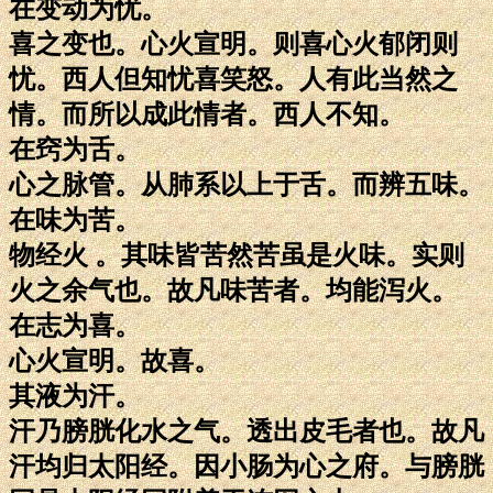
在变动为忧。
喜之变也。心火宣明。则喜心火郁闭则
忧。西人但知忧喜笑怒。人有此当然之
情。而所以成此情者。西人不知。
在窍为舌。
心之脉管。从肺系以上于舌。而辨五味。
在味为苦。
物经火 。其味皆苦然苦虽是火味。实则
火之余气也。故凡味苦者。均能泻火。
在志为喜。
心火宣明。故喜。
其液为汗。
汗乃膀胱化水之气。透出皮毛者也。故凡
汗均归太阳经。因小肠为心之府。与膀胱