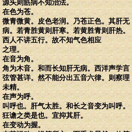
源头则筋病不知治法。
在色为苍。
微青微黄。皮色老润。乃苍正色。其肝无
病。若青胜黄则肝寒。若黄胜青则肝热。
西人不讲五行。故不知气色相应
之理。
在音为角。
角为木音。和而长知肝无病。西洋声学言
弦管甚详。然不能分出五音六律。则察理
未精。
在声为呼。
叫呼也。肝气太胜。和长之音变为叫呼。
狂谵之类是也。宜抑其肝。
在变动为握。