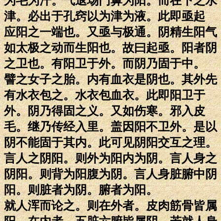
为毛为汗。气退场门鼻为阳。而在下之水
津。必出于孔窍以为津为液。此即亟起
应阳之一端也。又亟与极通。阴精生阳气
如太极之动而生阳也。故曰起亟。阳者阴
之卫也。有阳卫于外。而阴乃固于中。
譬之女子之胎。内有血衣是阴也。其外先
有水衣包之。水衣包血衣。此即阳卫于
外。阴乃得固之义。又如伤寒。邪入皮
毛。继乃传经入里。盖因阳不卫外。是以
阴不能固于其内。此可见阴阳交互之理。
言人之阴阳。则外为阳内为阴。言人身之
阴阳。则背为阳腹为阴。言人身脏腑中阴
阳。则脏者为阴。腑者为阳。
就人浑而论之。则在外者。皮肉筋骨皆属