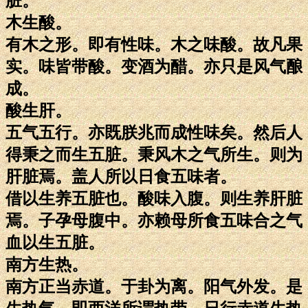
脏。
木生酸。
有木之形。即有性味。木之味酸。故凡果
实。味皆带酸。变酒为醋。亦只是风气酿
成。
酸生肝。
五气五行。亦既朕兆而成性味矣。然后人
得秉之而生五脏。秉风木之气所生。则为
肝脏焉。盖人所以日食五味者。
借以生养五脏也。酸味入腹。则生养肝脏
焉。子孕母腹中。亦赖母所食五味合之气
血以生五脏。
南方生热。
南方正当赤道。于卦为离。阳气外发。是