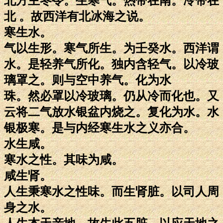
北方主冬令。生寒气。热带在南。冷带在
北 。故西洋有北冰海之说。
寒生水。
气以生形。寒气所生。为壬癸水。西洋谓
水。是轻养气所化。独内含轻气。以冷玻
璃罩之。则与空中养气。化为水
珠。然必罩以冷玻璃。仍从冷而化也。又
云将二气放水银盆内烧之。复化为水。水
银极寒。是与内经寒生水之义亦合。
水生咸。
寒水之性。其味为咸。
咸生肾。
人生秉寒水之性味。而生肾脏。以司人周
身之水。