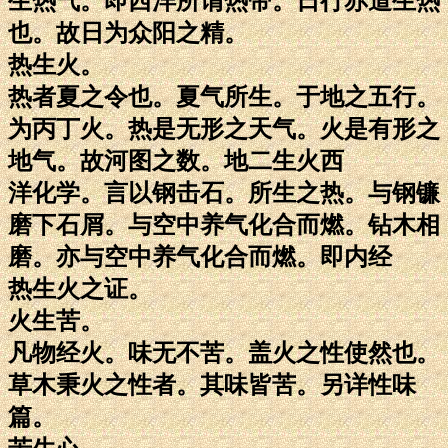
生热气。即西洋所谓热带。日行赤道生热
也。故日为众阳之精。
热生火。
热者夏之令也。夏气所生。于地之五行。
为丙丁火。热是无形之天气。火是有形之
地气。故河图之数。地二生火西
洋化学。言以钢击石。所生之热。与钢镰
磨下石屑。与空中养气化合而燃。钻木相
磨。亦与空中养气化合而燃。即内经
热生火之证。
火生苦。
凡物经火。味无不苦。盖火之性使然也。
草木秉火之性者。其味皆苦。另详性味
篇。