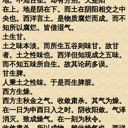
地。不知古圣。却有分别。天是阳
在上。地是阴在下。而土在阴阳相交之中
央也。西洋言土。是物质腐烂而成。而不
知所以腐烂。皆借湿气。
土生甘。
土之味本淡。而所生五谷则味甘。故甘
者。土之性味也。西洋但知现成之五味。
而不知五味所自生。故其论药多误。
甘生脾。
人秉土之性味。于是而生脾脏。
西方生燥。
西方主秋金之气。收敛肃杀。其气为燥。
在一日为申酉日入之时。阴收阳敛。气泽
消灭。致成燥气。在一刻为秋令。