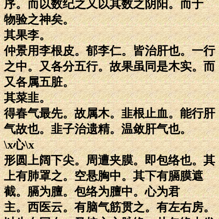
序。而以数纪之又以其数之阴阳。而于
物验之神矣。
其果李。
仲景用李根皮。郁李仁。皆治肝也。一行
之中。又各分五行。故果虽同是木实。而
又各属五脏。
其菜韭。
得春气最先。故属木。韭根止血。能行肝
气故也。韭子治遗精。温敛肝气也。
\x心\x
形圆上阔下尖。周遭夹膜。即包络也。其
上有肺罩之。空悬胸中。其下有膈膜遮
截。膈为膻。包络为膻中。心为君
主。西医云。有脑气筋贯之。有左右房。