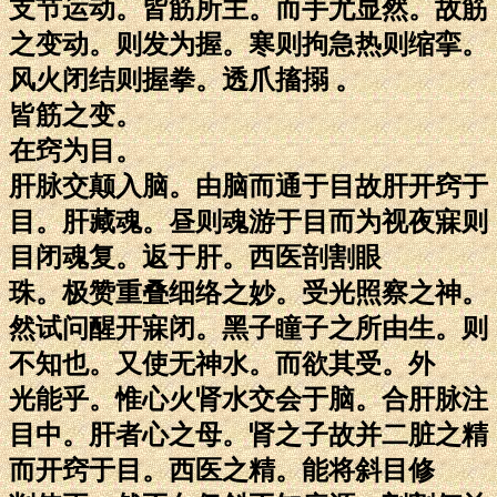
支节运动。皆筋所主。而手尤显然。故筋
之变动。则发为握。寒则拘急热则缩挛。
风火闭结则握拳。透爪搐搦 。
皆筋之变。
在窍为目。
肝脉交颠入脑。由脑而通于目故肝开窍于
目。肝藏魂。昼则魂游于目而为视夜寐则
目闭魂复。返于肝。西医剖割眼
珠。极赞重叠细络之妙。受光照察之神。
然试问醒开寐闭。黑子瞳子之所由生。则
不知也。又使无神水。而欲其受。外
光能乎。惟心火肾水交会于脑。合肝脉注
目中。肝者心之母。肾之子故并二脏之精
而开窍于目。西医之精。能将斜目修