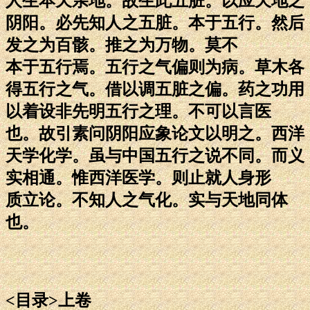
人生本天亲地。故生此五脏。以应天地之
阴阳。必先知人之五脏。本于五行。然后
发之为百骸。推之为万物。莫不
本于五行焉。五行之气偏则为病。草木各
得五行之气。借以调五脏之偏。药之功用
以着设非先明五行之理。不可以言医
也。故引素问阴阳应象论文以明之。西洋
天学化学。虽与中国五行之说不同。而义
实相通。惟西洋医学。则止就人身形
质立论。不知人之气化。实与天地同体
也。
<目录>上卷