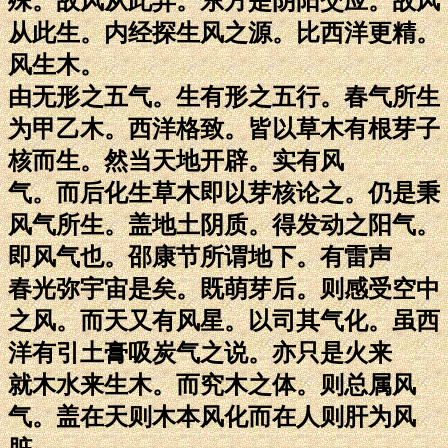
殊。故风从此异。东方是阴阳交应。故风
从此生。内经探生风之源。比西洋更精。
风生木。
由无形之五气。生有形之五行。春气所生
为甲乙木。西洋格致。皆以草木有根芽子
核而生。然当天地开辟。实有风
气。而后化生草木即以芽核论之。仍是秉
风气所生。盖地土阴质。得发动之阳气。
即风气也。邵康节所谓地下。有雷声
春光弥宇宙是矣。既萌芽后。则感受空中
之风。而天又有风星。以司其气化。虽西
洋有引土膏吸炭气之说。亦只是火来
就木水来生木。而究木之体。则总属风
气。盖在天则木本风化而在人则肝为风