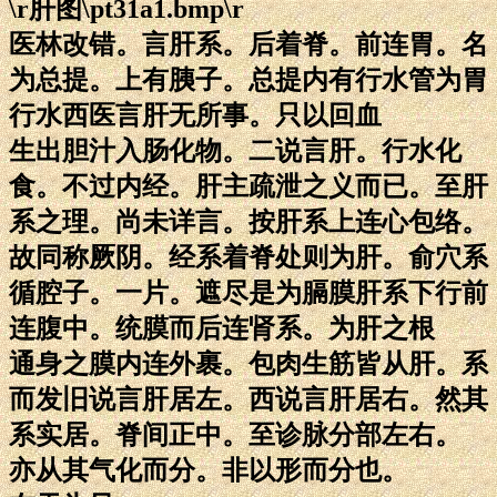
\r肝图\pt31a1.bmp\r
医林改错。言肝系。后着脊。前连胃。名
为总提。上有胰子。总提内有行水管为胃
行水西医言肝无所事。只以回血
生出胆汁入肠化物。二说言肝。行水化
食。不过内经。肝主疏泄之义而已。至肝
系之理。尚未详言。按肝系上连心包络。
故同称厥阴。经系着脊处则为肝。俞穴系
循腔子。一片。遮尽是为膈膜肝系下行前
连腹中。统膜而后连肾系。为肝之根
通身之膜内连外裹。包肉生筋皆从肝。系
而发旧说言肝居左。西说言肝居右。然其
系实居。脊间正中。至诊脉分部左右。
亦从其气化而分。非以形而分也。