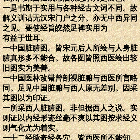
一是书期于实用与各种经古文词不同。故
解义训诂无汉宋门户之分。亦无中西异同
之见。要使经旨皎然足裨实用为
有益于世耳。
一中国脏腑图。皆宋元后人所绘与人身脏
腑真形多不能合。故各图皆照西医绘出较
旧图实为美善。
一中国医林改错曾剖视脏腑与西医所言略
同。足见中国脏腑与西人原无差别。因采
其图以为印证。
一所采西人脏腑图。非但据西人之说。实
则证以内经形迹丝毫不爽以其图按求经义
则气化尤为着实。
一十二经脉奇经各穴。皆西医所不能知。