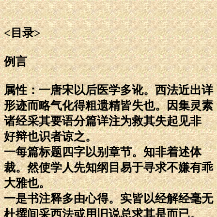
<目录>
例言
属性：一唐宋以后医学多讹。西法近出详
形迹而略气化得粗遗精皆失也。因集灵素
诸经采其要语分篇详注为救其失起见非
好辩也识者谅之。
一每篇标题四字以别章节。知非着述体
裁。然使学人先知纲目易于寻求不嫌有乖
大雅也。
一是书注释多由心得。实皆以经解经毫无
杜撰间采西法或用旧说总求其是而已。