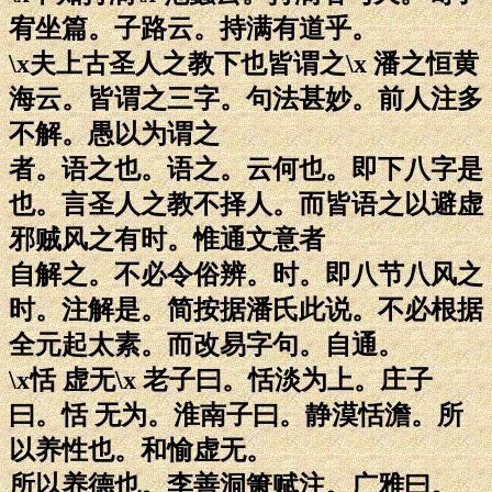
宥坐篇。子路云。持满有道乎。
\x夫上古圣人之教下也皆谓之\x 潘之恒黄
海云。皆谓之三字。句法甚妙。前人注多
不解。愚以为谓之
者。语之也。语之。云何也。即下八字是
也。言圣人之教不择人。而皆语之以避虚
邪贼风之有时。惟通文意者
自解之。不必令俗辨。时。即八节八风之
时。注解是。简按据潘氏此说。不必根据
全元起太素。而改易字句。自通。
\x恬 虚无\x 老子曰。恬淡为上。庄子
曰。恬 无为。淮南子曰。静漠恬澹。所
以养性也。和愉虚无。
所以养德也。李善洞箫赋注。广雅曰。