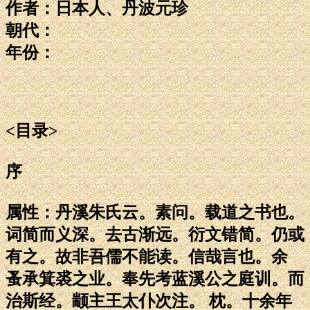
作者：日本人、丹波元珍
朝代：
年份：
<目录>
序
属性：丹溪朱氏云。素问。载道之书也。
词简而义深。去古渐远。衍文错简。仍或
有之。故非吾儒不能读。信哉言也。余
蚤承箕裘之业。奉先考蓝溪公之庭训。而
治斯经。颛主王太仆次注。 枕。十余年