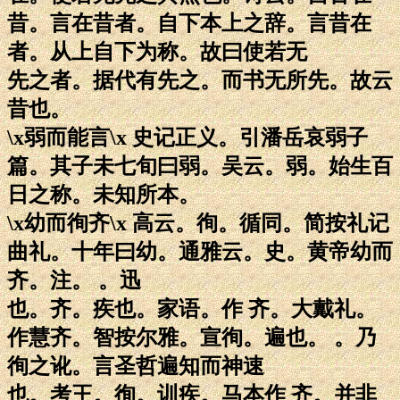
昔。言在昔者。自下本上之辞。言昔在
者。从上自下为称。故曰使若无
先之者。据代有先之。而书无所先。故云
昔也。
\x弱而能言\x 史记正义。引潘岳哀弱子
篇。其子未七旬曰弱。吴云。弱。始生百
日之称。未知所本。
\x幼而徇齐\x 高云。徇。循同。简按礼记
曲礼。十年曰幼。通雅云。史。黄帝幼而
齐。注。 。迅
也。齐。疾也。家语。作 齐。大戴礼。
作慧齐。智按尔雅。宣徇。遍也。 。乃
徇之讹。言圣哲遍知而神速
也。考王。徇。训疾。马本作 齐。并非