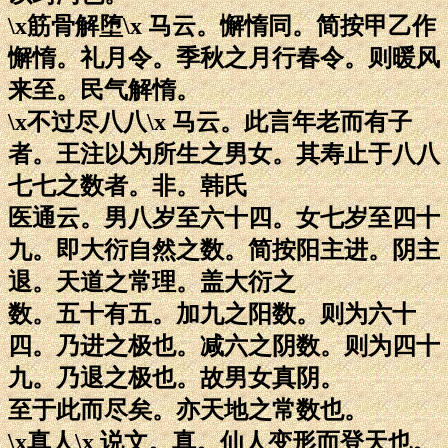
\x筋骨解堕\x 马云。懈惰同。简按甲乙作
懈惰。礼月令。季秋之月行春令。则暖风
来至。民气解惰。
\x不过尽八八\x 马云。此言年老而有子
者。王注以为所生之男女。其寿止于八八
七七之数者。非。韩氏
医通云。男八岁至六十四。女七岁至四十
九。即大衍自然之数。简按阳主进。阴主
退。天道之常理。盖大衍之
数。五十有五。加九之阳数。则为六十
四。乃进之极也。减六之阴数。则为四十
九。乃退之极也。故男女真阴。
至于此而尽矣。亦天地之常数也。
\x真人\x 说文。真。仙人变形而登天也。