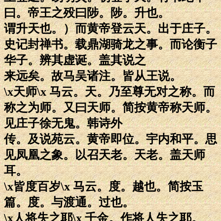
曰。帝王之殁曰陟。陟。升也。
谓升天也。）而黄帝登云天。出于庄子。
史记封禅书。载鼎湖骑龙之事。而论衡子
华子。辨其虚诞。盖其说之
来远矣。故马吴诸注。皆从王说。
\x天师\x 马云。天。乃至尊无对之称。而
称之为师。又曰天师。简按黄帝称天师。
见庄子徐无鬼。韩诗外
传。及说苑云。黄帝即位。宇内和平。思
见凤凰之象。以召天老。天老。盖天师
耳。
\x皆度百岁\x 马云。度。越也。简按玉
篇。度。与渡通。过也。
\x人将失之耶\x 千金。作将人失之耶。