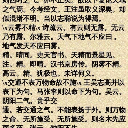
则四时之气。亦不正矣。故以下复论天地
之气焉。今考经文。王注虽取义深奥。却
似混淆不明。当以志聪说为得焉。
\x云雾不精\x 诗疏云。有云则无露。无云
乃有露。尔雅云。天气下地气不应曰 。
地气发天不应曰雾。
精。晴同。史天官书。天精而景星见。
注。精。即晴。汉书京房传。阴雾不精。
高云。精。犹极也。未详何义。
\x交通不表万物命故不施\x 王吴志高并以
表下为句。马张李则以命下为句。吴云。
阴阳二气。贵乎交
通。若交通之气。不能表扬于外。则万物
之命。无所施受。无所施受。则名木先应