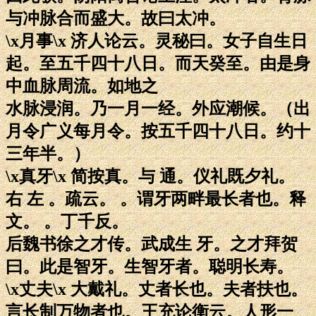
与冲脉合而盛大。故曰太冲。
\x月事\x 济人论云。灵秘曰。女子自生日
起。至五千四十八日。而天癸至。由是身
中血脉周流。如地之
水脉浸润。乃一月一经。外应潮候。（出
月令广义每月令。按五千四十八日。约十
三年半。）
\x真牙\x 简按真。与 通。仪礼既夕礼。
右 左 。疏云。 。谓牙两畔最长者也。释
文。 。丁千反。
后魏书徐之才传。武成生 牙。之才拜贺
曰。此是智牙。生智牙者。聪明长寿。
\x丈夫\x 大戴礼。丈者长也。夫者扶也。
言长制万物者也。王充论衡云。人形一