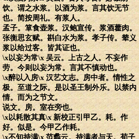
饮。谓之水浆。以酒为浆。言其饮无节
也。简按周礼。有浆人。
孟子。箪食壶浆。汉鲍宣传。浆酒藿肉。
张衡思玄赋。斟白水为浆。孝子传。辇义
浆以给过客。皆其证也。
\x以妄为常\x 吴云。上古之人。不妄作
劳。今则以妄为常。言其不慎动也。
\x醉以入房\x 汉艺文志。房中者。情性之
极。至道之际。是以圣王制外乐。以禁内
情。而为之节文。
说文。房。室在旁也。
\x以耗散其真\x 新校正引甲乙。耗。作
好。似是。今甲乙作耗。
\x不知持满\x 范蠡云。持满者与天。荀子