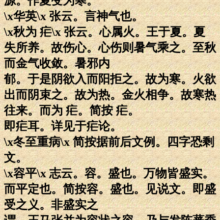
源。作夏变为寒。
\x华英\x 张云。言神气也。
\x秋为 疟\x 张云。心属火。王于夏。夏
失所养。故伤心。心伤则暑气乘之。至秋
而金气收敛。暑邪内
郁。于是阴欲入而阳拒之。故为寒。火欲
出而阴束之。故为热。金火相争。故寒热
往来。而为 疟。简按 疟。
即疟耳。详见于疟论。
\x冬至重病\x 简按据前后文例。四字恐剩
文。
\x容平\x 志云。容。盛也。万物皆盛实。
而平定也。简按容。盛也。见说文。即盛
受之义。非盛实之