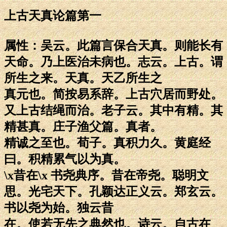
上古天真论篇第一
属性：吴云。此篇言保合天真。则能长有
天命。乃上医治未病也。志云。上古。谓
所生之来。天真。天乙所生之
真元也。简按易系辞。上古穴居而野处。
又上古结绳而治。老子云。其中有精。其
精甚真。庄子渔父篇。真者。
精诚之至也。荀子。真积力久。黄庭经
曰。积精累气以为真。
\x昔在\x 书尧典序。昔在帝尧。聪明文
思。光宅天下。孔颖达正义云。郑玄云。
书以尧为始。独云昔
在。使若无先之典然也。诗云。自古在