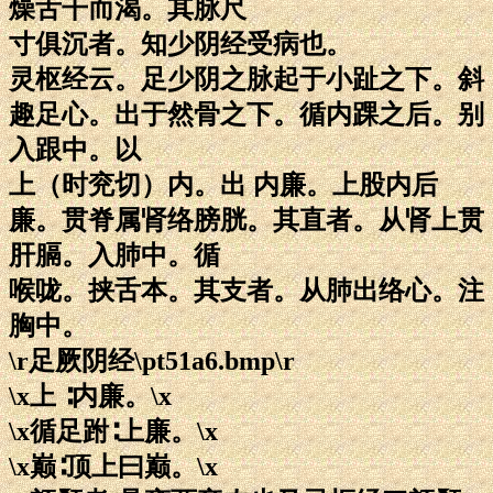
燥舌干而渴。其脉尺
寸俱沉者。知少阴经受病也。
灵枢经云。足少阴之脉起于小趾之下。斜
趣足心。出于然骨之下。循内踝之后。别
入跟中。以
上（时兖切）内。出 内廉。上股内后
廉。贯脊属肾络膀胱。其直者。从肾上贯
肝膈。入肺中。循
喉咙。挟舌本。其支者。从肺出络心。注
胸中。
\r足厥阴经\pt51a6.bmp\r
\x上 ∶内廉。\x
\x循足跗∶上廉。\x
\x巅∶顶上曰巅。\x