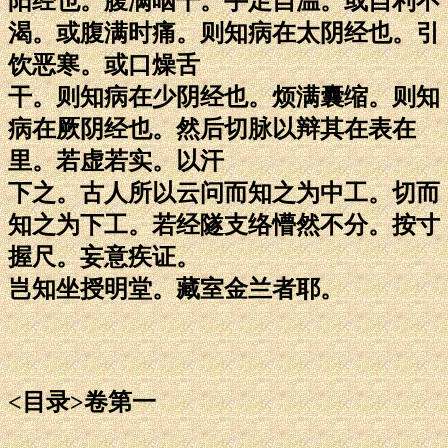
阳经也。腹满咽干。手足自温。或自利不
渴。或腹满时痛。则知病在太阴经也。引
饮恶寒。或口燥舌
干。则知病在少阴经也。烦满囊缩。则知
病在厥阴经也。然后切脉以辩其在表在
里。若虚若实。以汗
下之。古人所以云问而知之为中工。切而
知之为下工。若经隧支络懵然不分。按寸
握尺。妄意疾证。
岂知坐授明堂。藏室金兰者耶。
<目录>卷第一