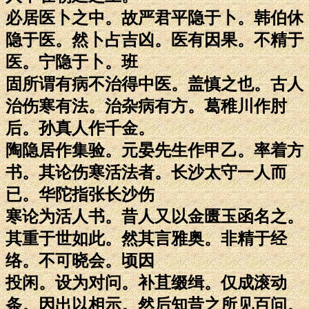
必居医卜之中。故严君平隐于卜。韩伯休
隐于医。然卜占吉凶。医有因果。不精于
医。宁隐于卜。班
固所谓有病不治得中医。盖慎之也。古人
治伤寒有法。治杂病有方。葛稚川作肘
后。孙真人作千金。
陶隐居作集验。元晏先生作甲乙。率着方
书。其论伤寒活法者。长沙太守一人而
已。华陀指张长沙伤
寒论为活人书。昔人又以金匮玉函名之。
其重于世如此。然其言雅奥。非精于经
络。不可晓会。顷因
投闲。设为对问。补苴缀缉。仅成滚动
条。因出以相示。然后知昔之所见百问。