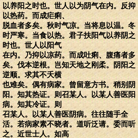
以养阳之时也。世人以为阴气在内。反抑
以热药。而成疟痢、
脱血者多矣。秋时气凉。当将息以温。冬
时严寒。当食以热。君子扶阳气以养阴之
时也。世人以阳气
在内。乃抑以凉药。而成吐痢、腹痛者多
矣。伐本逆根。岂知天地之刚柔。阴阳之
逆顺。求其不夭横
也难矣。偶有病家。曾留意方书。稍别阴
阳。知其热证。则召某人。以某人善医阳
病。知其冷证。则
召某人。以某人善医阴病。往往随手全
活。若病家素不晓者。道听泛请。委而听
之。近世士人。如高