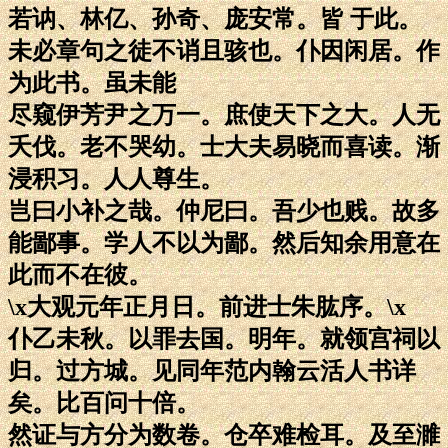
若讷、林亿、孙奇、庞安常。皆 于此。
未必章句之徒不诮且骇也。仆因闲居。作
为此书。虽未能
尽窥伊芳尹之万一。庶使天下之大。人无
夭伐。老不哭幼。士大夫易晓而喜读。渐
浸积习。人人尊生。
岂曰小补之哉。仲尼曰。吾少也贱。故多
能鄙事。学人不以为鄙。然后知余用意在
此而不在彼。
\x大观元年正月日。前进士朱肱序。\x
仆乙未秋。以罪去国。明年。就领宫祠以
归。过方城。见同年范内翰云活人书详
矣。比百问十倍。
然证与方分为数卷。仓卒难检耳。及至濉