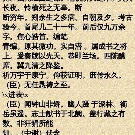
长夜。怜横死之无辜。断
断穷年。矧余生之多病。自朝及夕。考古
验今。首尾几二十一年。前后仅九万余
字。焦心皓首。编笔
青编。原其微功。实自潜 。属成书之将
上。爰奏牍以先天。恭即兰场。四陈醮
席。冀九清之降鉴。
祈万宇于康宁。仰获证明。庶传永久。
（臣）无任恳祷之至。
\x进表\x
（臣）闻钟山非矫。幽人蹑 于深林。衡
岳虽遥。志士献书于北阙。盖行藏之有
数。非狂狷所能
知。（中谢）伏念