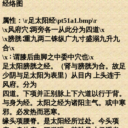
经络图
属性：\r足太阳经\pt51a1.bmp\r
\x风府穴∶两旁各一从此分为四道\x
\x膀胱∶重九两二铢纵广九寸盛溺九升九
合\x
\x ∶ 谓膝后曲脚之中委中穴也\x
足太阳膀胱之经。（肾与膀胱为合。故足
少阴与足太阳为表里）从目内 上头连于
风府。分为
四道。下项并正别脉上下六道以行于背。
与身为经。太阳之经为诸阳主气。或中寒
邪。必发热而恶寒。
缘头项腰脊。是太阳经所过处。今头项