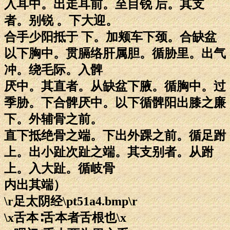
入耳中。出走耳前。至目锐 后。其支
者。别锐 。下大迎。
合手少阳抵于 下。加颊车下颈。合缺盆
以下胸中。贯膈络肝属胆。循胁里。出气
冲。绕毛际。入髀
厌中。其直者。从缺盆下腋。循胸中。过
季胁。下合髀厌中。以下循髀阳出膝之廉
下。外辅骨之前。
直下抵绝骨之端。下出外踝之前。循足跗
上。出小趾次趾之端。其支别者。从跗
上。入大趾。循岐骨
内出其端）
\r足太阴经\pt51a4.bmp\r
\x舌本∶舌本者舌根也\x