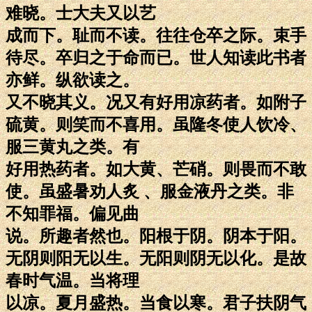
难晓。士大夫又以艺
成而下。耻而不读。往往仓卒之际。束手
待尽。卒归之于命而已。世人知读此书者
亦鲜。纵欲读之。
又不晓其义。况又有好用凉药者。如附子
硫黄。则笑而不喜用。虽隆冬使人饮冷、
服三黄丸之类。有
好用热药者。如大黄、芒硝。则畏而不敢
使。虽盛暑劝人炙 、服金液丹之类。非
不知罪福。偏见曲
说。所趣者然也。阳根于阴。阴本于阳。
无阴则阳无以生。无阳则阴无以化。是故
春时气温。当将理
以凉。夏月盛热。当食以寒。君子扶阴气