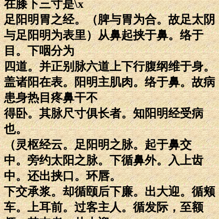
在膝下三寸是\x
足阳明胃之经。（脾与胃为合。故足太阴
与足阳明为表里）从鼻起挟于鼻。络于
目。下咽分为
四道。并正别脉六道上下行腹纲维于身。
盖诸阳在表。阳明主肌肉。络于鼻。故病
患身热目疼鼻干不
得卧。其脉尺寸俱长者。知阳明经受病
也。
（灵枢经云。足阳明之脉。起于鼻交
中。旁约太阳之脉。下循鼻外。入上齿
中。还出挟口。环唇。
下交承浆。却循颐后下廉。出大迎。循颊
车。上耳前。过客主人。循发际，至额