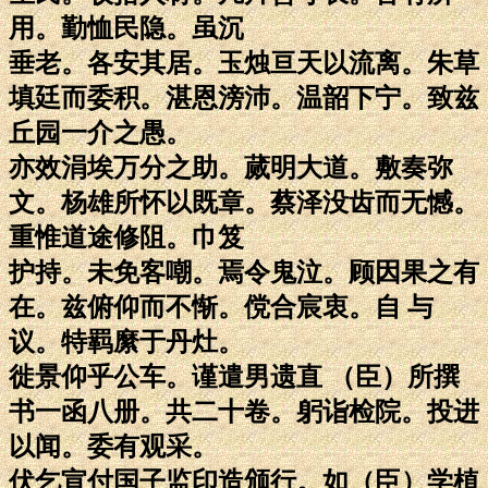
用。勤恤民隐。虽沉
垂老。各安其居。玉烛亘天以流离。朱草
填廷而委积。湛恩滂沛。温韶下宁。致兹
丘园一介之愚。
亦效涓埃万分之助。蒇明大道。敷奏弥
文。杨雄所怀以既章。蔡泽没齿而无憾。
重惟道途修阻。巾笈
护持。未免客嘲。焉令鬼泣。顾因果之有
在。兹俯仰而不惭。傥合宸衷。自 与
议。特羁縻于丹灶。
徙景仰乎公车。谨遣男遗直 （臣）所撰
书一函八册。共二十卷。躬诣检院。投进
以闻。委有观采。
伏乞宣付国子监印造颁行。如（臣）学植