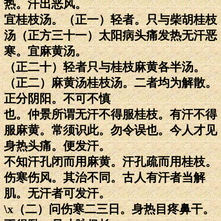
热。汗出恶风。
宜桂枝汤。（正一）轻者。只与柴胡桂枝
汤（正方三十一）太阳病头痛发热无汗恶
寒。宜麻黄汤。
（正二十）轻者只与桂枝麻黄各半汤。
（正二）麻黄汤桂枝汤。二者均为解散。
正分阴阳。不可不慎
也。仲景所谓无汗不得服桂枝。有汗不得
服麻黄。常须识此。勿令误也。今人才见
身热头痛。便发汗。
不知汗孔闭而用麻黄。汗孔疏而用桂枝。
伤寒伤风。其治不同。古人有汗者当解
肌。无汗者可发汗。
\x（二）问伤寒二三日。身热目疼鼻干。