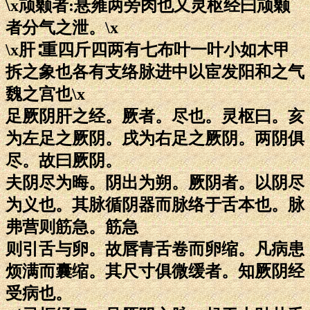
\x颃颡者:悬雍两旁肉也又灵枢经曰颃颡
者分气之泄。\x
\x肝∶重四斤四两有七布叶一叶小如木甲
拆之象也各有支络脉进中以宦发阳和之气
魏之宫也\x
足厥阴肝之经。厥者。尽也。灵枢曰。亥
为左足之厥阴。戌为右足之厥阴。两阴俱
尽。故曰厥阴。
夫阴尽为晦。阴出为朔。厥阴者。以阴尽
为义也。其脉循阴器而脉络于舌本也。脉
弗营则筋急。筋急
则引舌与卵。故唇青舌卷而卵缩。凡病患
烦满而囊缩。其尺寸俱微缓者。知厥阴经
受病也。