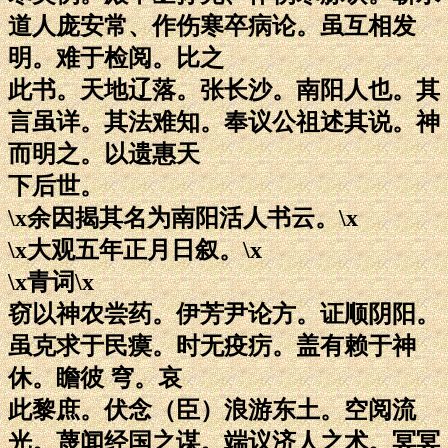
道人庞安常、作伤寒卒病论。虽互相发
明。难于检阅。比之
此书。天地辽落。张长沙。南阳人也。其
言虽详。其法难知。奉议公祖述其说。神
而明之。以遗惠天
下后世。
\x余因揭其名为南阳活人书云。\x
\x大观五年正月日叙。\x
\x青词\x
窃以神农尝药。伊芳尹论方。证顺阴阳。
虽克求于民瘼。时无疫疠。盖有赖于神
休。瞻彼 穹。哀
此黎庶。伏念（臣）浪游东土。空阅流
光。蔑闻经国之谋。端议济人之术。冥冥