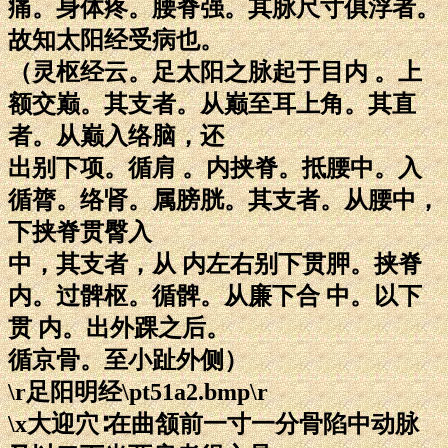
痛。身体疼。腰脊强。其脉尺寸俱浮者。
故知太阳经受病也。
（灵枢经云。足太阳之脉起于目内 。上
额交巅。其支者。从巅至耳上角。其直
者。从巅入络脑，还
出别下项。循肩 。内挟脊。抵腰中。入
循膂。络肾。属膀胱。其支者。从腰中，
下挟脊贯臀入
中，其支者，从 内左右别下贯胛。挟脊
内。过髀枢。循髀。从廉下合 中。以下
贯 内。出外踝之后。
循京骨。至小趾外侧）
\r足阳明经\pt51a2.bmp\r
\x大迎穴∶在曲颔前一寸一分骨陷中动脉