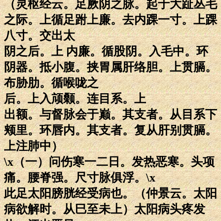
（灵枢经云。足厥阴之脉。起于大趾丛毛
之际。上循足跗上廉。去内踝一寸。上踝
八寸。交出太
阴之后。上 内廉。循股阴。入毛中。环
阴器。抵小腹。挟胃属肝络胆。上贯膈。
布胁肋。循喉咙之
后。上入颃颡。连目系。上
出额。与督脉会于巅。其支者。从目系下
颊里。环唇内。其支者。复从肝别贯膈。
上注肺中）
\x（一）问伤寒一二日。发热恶寒。头项
痛。腰脊强。尺寸脉俱浮。\x
此足太阳膀胱经受病也。（仲景云。太阳
病欲解时。从巳至未上）太阳病头疼发