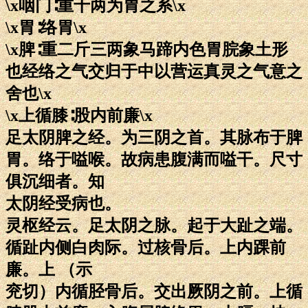
\x咽门∶重十两为胃之系\x
\x胃∶络胃\x
\x脾∶重二斤三两象马蹄内色胃脘象土形
也经络之气交归于中以营运真灵之气意之
舍也\x
\x上循膝∶股内前廉\x
足太阴脾之经。为三阴之首。其脉布于脾
胃。络于嗌喉。故病患腹满而嗌干。尺寸
俱沉细者。知
太阴经受病也。
灵枢经云。足太阴之脉。起于大趾之端。
循趾内侧白肉际。过核骨后。上内踝前
廉。上 （示
兖切）内循胫骨后。交出厥阴之前。上循