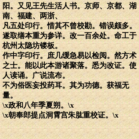
阳。又见王先生活人书。京师、京都、湖
南、福建、两浙、
凡五处印行。惜其不曾校勘。错误颇多。
遂取缮本重为参详。改一百余处。命工于
杭州太隐坊镂板。
作中字印行。庶几缓急易以检阅。然方术
之士。能以此本游诸聚落。悉为改证。使
人读诵。广说流布。
不为俗医妄投药耳。其为功德。获福无
量。
\x政和八年季夏朔。\x
\x朝奉郎提点洞霄宫朱肱重校证。\x