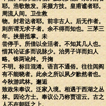
耶。浩歌散发。采掇方技。皇甫谧者耶。
周流人间。卫生救
物。封君达者耶。前非古人。后无作者。
则所谓无求子者。余不得而知也。三茅三
年。挟册抵掌。未
尝停手。所借以全活者。不知其几人也。
惜其论证多而说脉少。治男子详而妇人
略。铢两讹舛。升掬
不明。标目混淆。语言不通俗。往往闾阎
有不能晓者。此余之所以夙夕歉然者也。
今秋游武林。邂逅
致政朱奉议。泛家入境。相遇于西湖之丛
林。因论方士。奉议公乃称贾谊云。古之
人不在朝廷之上。