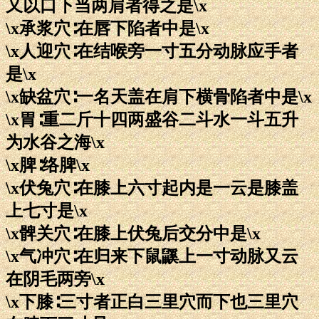
又以口下当两肩者得之是\x
\x承浆穴∶在唇下陷者中是\x
\x人迎穴∶在结喉旁一寸五分动脉应手者
是\x
\x缺盆穴∶一名天盖在肩下横骨陷者中是\x
\x胃∶重二斤十四两盛谷二斗水一斗五升
为水谷之海\x
\x脾∶络脾\x
\x伏兔穴∶在膝上六寸起内是一云是膝盖
上七寸是\x
\x髀关穴∶在膝上伏兔后交分中是\x
\x气冲穴∶在归来下鼠鼷上一寸动脉又云
在阴毛两旁\x
\x下膝∶三寸者正白三里穴而下也三里穴