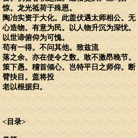
惊。龙光祗荷于殊恩。
陶冶实资于大化。此盖伏遇太师相公。无
心造物。有意为民。以人物升沉为深忧。
以世谛俯仰为可愧。
苟有一得。不问其他。致兹流
落之余。亦在使令之数。敢不激昂晚节。
策下愚。稽首倾心。岂特平日之师仰。断
臂抉目。盖将投
老以根据归。
<目录>