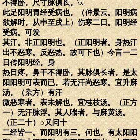
不得卧。尺寸脉俱长。\x
此足阳明胃经受病也。（仲景云。阳明病
欲解时。从申至戌上）伤寒二日。阳明经
受病。可发
其汗。非正阳明也。（正阳明者。身热汗
出不恶寒。反恶热。故可下也）今言一二
日传阳明经。身
热目疼。鼻干不得卧。其脉俱长者。是太
阳阳明可表而已。若无汗尚恶寒。宜升麻
汤。（杂方）有汗
微恶寒者。表未解也。宜桂枝汤。（正方
一）无汗脉浮。其人喘者。与麻黄汤。
（正二十）○又问十
二经皆一。而阳明有三。何也。有太阳阳