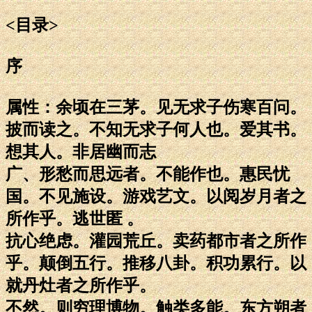
<目录>
序
属性：余顷在三茅。见无求子伤寒百问。
披而读之。不知无求子何人也。爱其书。
想其人。非居幽而志
广、形愁而思远者。不能作也。惠民忧
国。不见施设。游戏艺文。以阅岁月者之
所作乎。逃世匿 。
抗心绝虑。灌园荒丘。卖药都市者之所作
乎。颠倒五行。推移八卦。积功累行。以
就丹灶者之所作乎。
不然。则穷理博物。触类多能。东方朔者