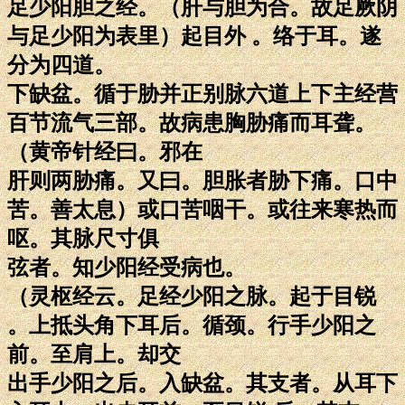
足少阳胆之经。（肝与胆为合。故足厥阴
与足少阳为表里）起目外 。络于耳。遂
分为四道。
下缺盆。循于胁并正别脉六道上下主经营
百节流气三部。故病患胸胁痛而耳聋。
（黄帝针经曰。邪在
肝则两胁痛。又曰。胆胀者胁下痛。口中
苦。善太息）或口苦咽干。或往来寒热而
呕。其脉尺寸俱
弦者。知少阳经受病也。
（灵枢经云。足经少阳之脉。起于目锐
。上抵头角下耳后。循颈。行手少阳之
前。至肩上。却交
出手少阳之后。入缺盆。其支者。从耳下