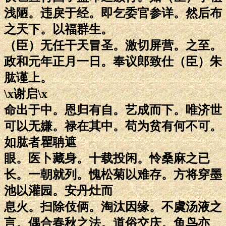
浅陋。违戾于经。即乞委官参详。然后布
之天下。以福群生。
（臣）无任干天冒圣。激切屏营。之至。
政和元年正月一日。奉议郎致仕（臣）朱
肱谨上。
\x谢启\x
命出于中。恩归有自。艺成而下。唯济世
可以无嫌。禄在其中。苟为贫有何不可。
如肱者瞿聃遮
眼。医卜藏身。十载投闲。怜桑麻之已
长。一朝就列。愧松菊以难存。方将穿墨
池以灌园。安丹灶而
息火。扫除伎俩。淘汰因缘。不虞汤液之
言。偶合春秋之法。道俗交庆。鱼鸟亦