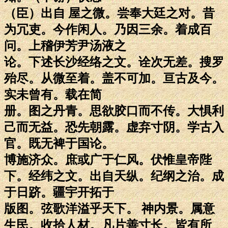
（臣）出自 屋之微。尝奉大廷之对。昔
为冗吏。今作闲人。乃因三余。着成百
问。上稽伊芳尹汤液之
论。下述长沙经络之文。诠次无差。搜罗
殆尽。从微至着。盖不可加。亘古及今。
实未曾有。载在简
册。图之丹青。思欲胶口而不传。大惧利
己而无益。恐先朝露。虚弃寸阴。学古入
官。既无裨于国论。
博施济众。庶或广于仁风。伏惟皇帝陛
下。经纬之文。出自天纵。纪纲之治。成
于日跻。疆宇开拓于
版图。弦歌洋溢乎天下。 神内景。属意
生民。收拾人材。凡片善寸长。皆有所