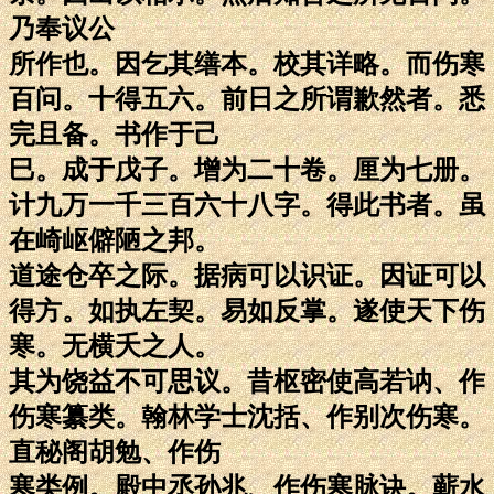
乃奉议公
所作也。因乞其缮本。校其详略。而伤寒
百问。十得五六。前日之所谓歉然者。悉
完且备。书作于己
巳。成于戊子。增为二十卷。厘为七册。
计九万一千三百六十八字。得此书者。虽
在崎岖僻陋之邦。
道途仓卒之际。据病可以识证。因证可以
得方。如执左契。易如反掌。遂使天下伤
寒。无横夭之人。
其为饶益不可思议。昔枢密使高若讷、作
伤寒纂类。翰林学士沈括、作别次伤寒。
直秘阁胡勉、作伤
寒类例。殿中丞孙兆、作伤寒脉诀。蕲水