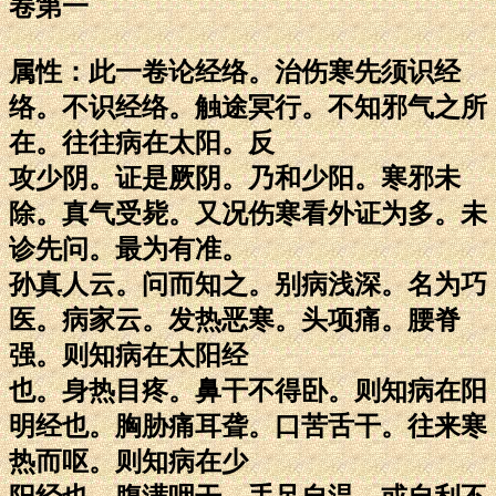
卷第一
属性：此一卷论经络。治伤寒先须识经
络。不识经络。触途冥行。不知邪气之所
在。往往病在太阳。反
攻少阴。证是厥阴。乃和少阳。寒邪未
除。真气受毙。又况伤寒看外证为多。未
诊先问。最为有准。
孙真人云。问而知之。别病浅深。名为巧
医。病家云。发热恶寒。头项痛。腰脊
强。则知病在太阳经
也。身热目疼。鼻干不得卧。则知病在阳
明经也。胸胁痛耳聋。口苦舌干。往来寒
热而呕。则知病在少