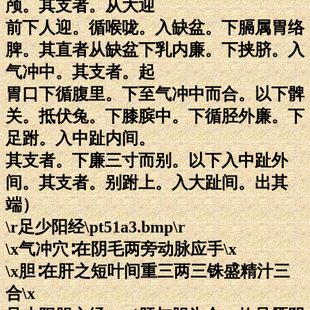
颅。其支者。从大迎
前下人迎。循喉咙。入缺盆。下膈属胃络
脾。其直者从缺盆下乳内廉。下挟脐。入
气冲中。其支者。起
胃口下循腹里。下至气冲中而合。以下髀
关。抵伏兔。下膝膑中。下循胫外廉。下
足跗。入中趾内间。
其支者。下廉三寸而别。以下入中趾外
间。其支者。别跗上。入大趾间。出其
端）
\r足少阳经\pt51a3.bmp\r
\x气冲穴∶在阴毛两旁动脉应手\x
\x胆∶在肝之短叶间重三两三铢盛精汁三
合\x