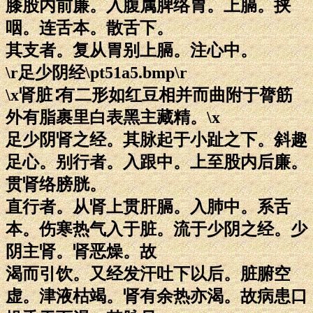
膝股内前廉。入腹属脾络胃。上膈。挟
咽。连舌本。散舌下。
其支者。复从胃别上膈。注心中。
\r足少阴经\pt51a5.bmp\r
\x肾脏∶有二形如红豆相并而曲附于膂筋
外有脂裹里白表黑主藏精。\x
足少阴肾之经。其脉起于小趾之下。斜趣
足心。别行者。入跟中。上至股内后廉。
贯肾络膀胱。
直行者。从肾上贯肝膈。入肺中。系舌
本。伤寒热气入于脏。流于少阴之经。少
阴主肾。肾恶燥。故
渴而引饮。又经发汗吐下以后。脏腑空
虚。津液枯竭。肾有余热亦渴。故病患口