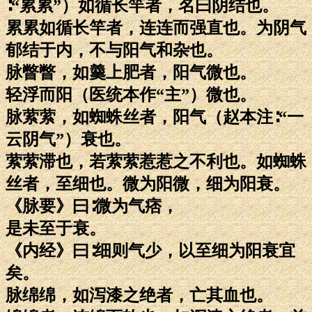
∶“累累”）如循长竿者，名曰阴结也。
累累如循长竿者，连连而强直也。为阴气
郁结于内，不与阳气和杂也。
脉瞥瞥，如羹上肥者，阳气微也。
轻浮而阳（医统本作“主”）微也。
脉萦萦，如蜘蛛丝者，阳气（赵本注∶“一
云阴气”）衰也。
萦萦滞也，若萦萦惹惹之不利也。如蜘蛛
丝者，至细也。微为阳微，细为阳衰。
《脉要》曰∶微为气痞，
是未至于衰。
《内经》曰∶细则气少，以至细为阳衰宜
矣。
脉绵绵，如泻漆之绝者，亡其血也。