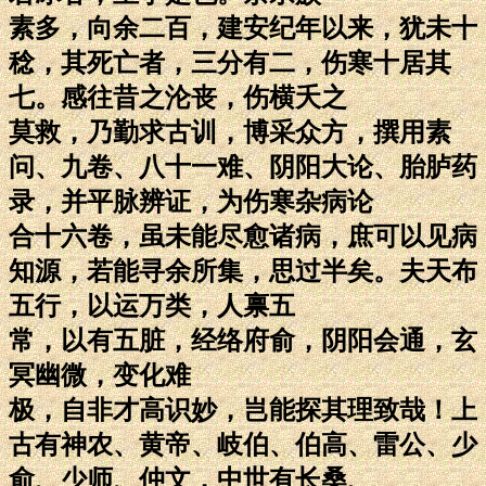
素多，向余二百，建安纪年以来，犹未十
稔，其死亡者，三分有二，伤寒十居其
七。感往昔之沦丧，伤横夭之
莫救，乃勤求古训，博采众方，撰用素
问、九卷、八十一难、阴阳大论、胎胪药
录，并平脉辨证，为伤寒杂病论
合十六卷，虽未能尽愈诸病，庶可以见病
知源，若能寻余所集，思过半矣。夫天布
五行，以运万类，人禀五
常，以有五脏，经络府俞，阴阳会通，玄
冥幽微，变化难
极，自非才高识妙，岂能探其理致哉！上
古有神农、黄帝、岐伯、伯高、雷公、少
俞、少师、仲文，中世有长桑、