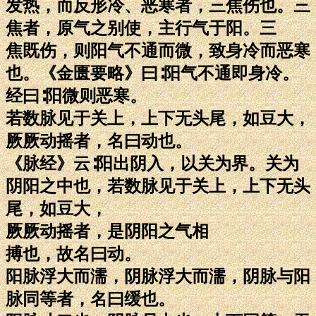
发热，而反形冷、恶寒者，三焦伤也。三
焦者，原气之别使，主行气于阳。三
焦既伤，则阳气不通而微，致身冷而恶寒
也。《金匮要略》曰∶阳气不通即身冷。
经曰∶阳微则恶寒。
若数脉见于关上，上下无头尾，如豆大，
厥厥动摇者，名曰动也。
《脉经》云∶阳出阴入，以关为界。关为
阴阳之中也，若数脉见于关上，上下无头
尾，如豆大，
厥厥动摇者，是阴阳之气相
搏也，故名曰动。
阳脉浮大而濡，阴脉浮大而濡，阴脉与阳
脉同等者，名曰缓也。