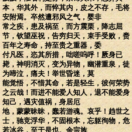
本，华其外，而悴其内，皮之不存，毛将
安附焉。卒然遭邪风之气，婴非
常之疾，患及祸至，而方震栗，降志屈
节，钦望巫祝，告穷归天，束手受败，赉
百年之寿命，持至贵之重器，委
付凡医，恣其所措，咄嗟呜呼！厥身已
毙，神明消灭，变为异物，幽潜重泉，徒
为啼泣，痛夫！举世昏迷，莫
能觉悟，不惜其命，若是轻生，彼何荣势
之云哉！而进不能爱人知人，退不能爱身
知己，遇灾值祸，身居厄
地，蒙蒙昧昧，蠢若游魂。哀乎！趋世之
士，驰竞浮华，不固根本，忘躯徇物，危
若冰谷，至于是也。余宗族