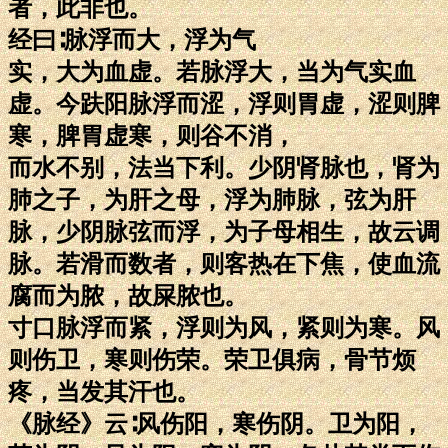
者，此非也。
经曰∶脉浮而大，浮为气
实，大为血虚。若脉浮大，当为气实血
虚。今趺阳脉浮而涩，浮则胃虚，涩则脾
寒，脾胃虚寒，则谷不消，
而水不别，法当下利。少阴肾脉也，肾为
肺之子，为肝之母，浮为肺脉，弦为肝
脉，少阴脉弦而浮，为子母相生，故云调
脉。若滑而数者，则客热在下焦，使血流
腐而为脓，故屎脓也。
寸口脉浮而紧，浮则为风，紧则为寒。风
则伤卫，寒则伤荣。荣卫俱病，骨节烦
疼，当发其汗也。
《脉经》云∶风伤阳，寒伤阴。卫为阳，