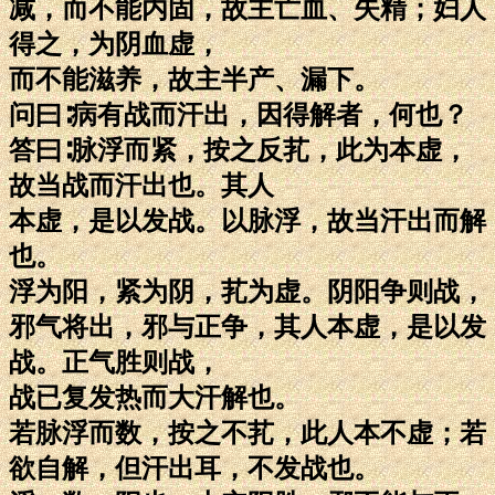
减，而不能内固，故主亡血、失精；妇人
得之，为阴血虚，
而不能滋养，故主半产、漏下。
问曰∶病有战而汗出，因得解者，何也？
答曰∶脉浮而紧，按之反芤，此为本虚，
故当战而汗出也。其人
本虚，是以发战。以脉浮，故当汗出而解
也。
浮为阳，紧为阴，芤为虚。阴阳争则战，
邪气将出，邪与正争，其人本虚，是以发
战。正气胜则战，
战已复发热而大汗解也。
若脉浮而数，按之不芤，此人本不虚；若
欲自解，但汗出耳，不发战也。