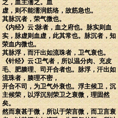
之，血主濡之。血
虚，则不能濡润筋络，故筋急也。
其脉沉者，荣气微也。
《内经》云∶脉者，血之府也。脉实则血
实，脉虚则血虚，此其常也。脉沉者，知
荣血内微也。
其脉浮，而汗出如流珠者，卫气衰也。
《针经》云∶卫气者，所以温分肉、充皮
毛、肥腠理、司开合者也。脉浮，汗出如
流珠者，腠理不密，
开合不司，为卫气外衰也。浮主候卫，沉
主候荣，以浮沉别荣卫之衰微，理固然
矣。
然而衰甚于微，所以于荣言微，而卫言衰