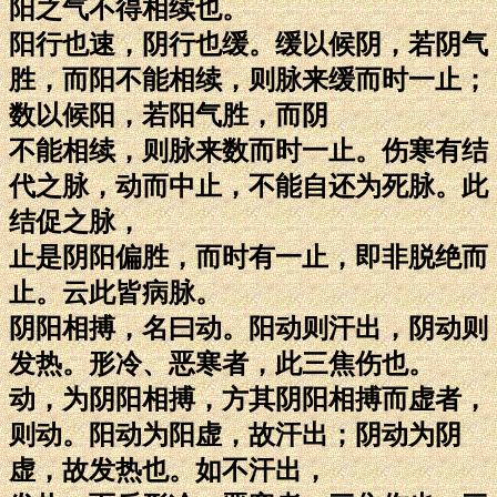
阳之气不得相续也。
阳行也速，阴行也缓。缓以候阴，若阴气
胜，而阳不能相续，则脉来缓而时一止；
数以候阳，若阳气胜，而阴
不能相续，则脉来数而时一止。伤寒有结
代之脉，动而中止，不能自还为死脉。此
结促之脉，
止是阴阳偏胜，而时有一止，即非脱绝而
止。云此皆病脉。
阴阳相搏，名曰动。阳动则汗出，阴动则
发热。形冷、恶寒者，此三焦伤也。
动，为阴阳相搏，方其阴阳相搏而虚者，
则动。阳动为阳虚，故汗出；阴动为阴
虚，故发热也。如不汗出，