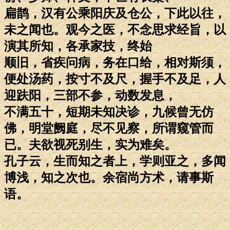
扁鹊，汉有公乘阳庆及仓公，下此以往，
未之闻也。观今之医，不念思求经旨，以
演其所知，各承家技，终始
顺旧，省疾问病，务在口给，相对斯须，
便处汤药，按寸不及尺，握手不及足，人
迎趺阳，三部不参，动数发息，
不满五十，短期未知决诊，九候曾无仿
佛，明堂阙庭，尽不见察，所谓窥管而
已。夫欲视死别生，实为难矣。
孔子云，生而知之者上，学则亚之，多闻
博浅，知之次也。余宿尚方术，请事斯
语。