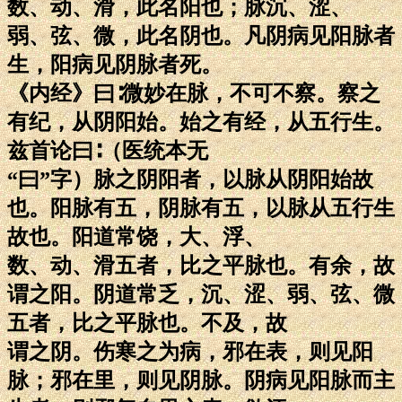
数、动、滑，此名阳也；脉沉、涩、
弱、弦、微，此名阴也。凡阴病见阳脉者
生，阳病见阴脉者死。
《内经》曰∶微妙在脉，不可不察。察之
有纪，从阴阳始。始之有经，从五行生。
兹首论曰∶（医统本无
“曰”字）脉之阴阳者，以脉从阴阳始故
也。阳脉有五，阴脉有五，以脉从五行生
故也。阳道常饶，大、浮、
数、动、滑五者，比之平脉也。有余，故
谓之阳。阴道常乏，沉、涩、弱、弦、微
五者，比之平脉也。不及，故
谓之阴。伤寒之为病，邪在表，则见阳
脉；邪在里，则见阴脉。阴病见阳脉而主