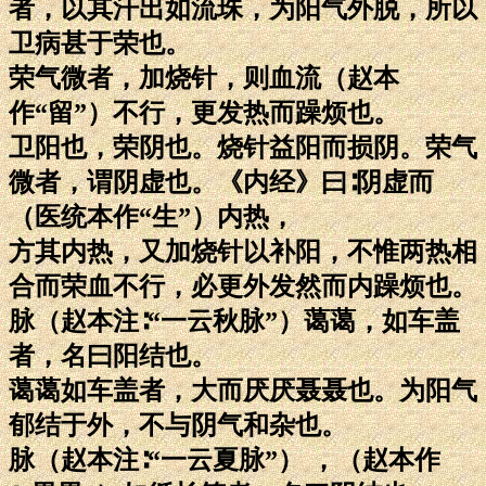
者，以其汗出如流珠，为阳气外脱，所以
卫病甚于荣也。
荣气微者，加烧针，则血流（赵本
作“留”）不行，更发热而躁烦也。
卫阳也，荣阴也。烧针益阳而损阴。荣气
微者，谓阴虚也。《内经》曰∶阴虚而
（医统本作“生”）内热，
方其内热，又加烧针以补阳，不惟两热相
合而荣血不行，必更外发然而内躁烦也。
脉（赵本注∶“一云秋脉”）蔼蔼，如车盖
者，名曰阳结也。
蔼蔼如车盖者，大而厌厌聂聂也。为阳气
郁结于外，不与阴气和杂也。
脉（赵本注∶“一云夏脉”） ，（赵本作