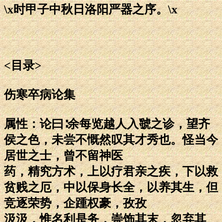
\x时甲子中秋日洛阳严器之序。\x
<目录>
伤寒卒病论集
属性：论曰∶余每览越人入虢之诊，望齐
侯之色，未尝不慨然叹其才秀也。怪当今
居世之士，曾不留神医
药，精究方术，上以疗君亲之疾，下以救
贫贱之厄，中以保身长全，以养其生，但
竞逐荣势，企踵权豪，孜孜
汲汲，惟名利是务，崇饰其末，忽弃其