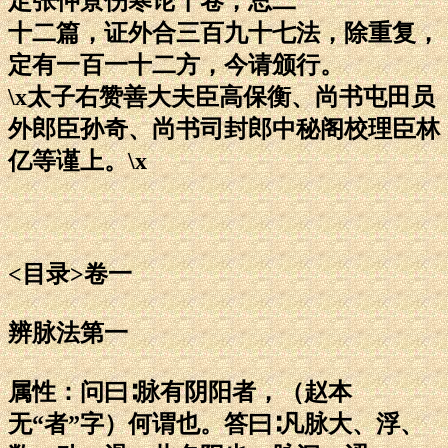
定张仲景伤寒论十卷，总二
十二篇，证外合三百九十七法，除重复，
定有一百一十二方，今请颁行。
\x太子右赞善大夫臣高保衡、尚书屯田员
外郎臣孙奇、尚书司封郎中秘阁校理臣林
亿等谨上。\x
<目录>卷一
辨脉法第一
属性：问曰∶脉有阴阳者，（赵本
无“者”字）何谓也。答曰∶凡脉大、浮、