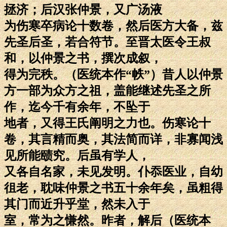
拯济；后汉张仲景，又广汤液
为伤寒卒病论十数卷，然后医方大备，兹
先圣后圣，若合符节。至晋太医令王叔
和，以仲景之书，撰次成叙，
得为完秩。（医统本作“帙”）昔人以仲景
方一部为众方之祖，盖能继述先圣之所
作，迄今千有余年，不坠于
地者，又得王氏阐明之力也。伤寒论十
卷，其言精而奥，其法简而详，非寡闻浅
见所能赜究。后虽有学人，
又各自名家，未见发明。仆忝医业，自幼
徂老，耽味仲景之书五十余年矣，虽粗得
其门而近升乎堂，然未入于
室，常为之慊然。昨者，解后（医统本