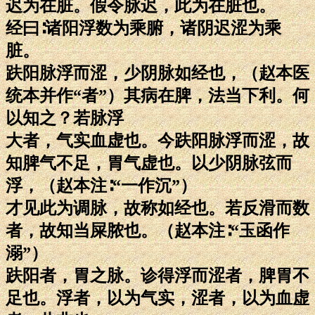
迟为在脏。假令脉迟，此为在脏也。
经曰∶诸阳浮数为乘腑，诸阴迟涩为乘
脏。
趺阳脉浮而涩，少阴脉如经也，（赵本医
统本并作“者”）其病在脾，法当下利。何
以知之？若脉浮
大者，气实血虚也。今趺阳脉浮而涩，故
知脾气不足，胃气虚也。以少阴脉弦而
浮，（赵本注∶“一作沉”）
才见此为调脉，故称如经也。若反滑而数
者，故知当屎脓也。（赵本注∶“玉函作
溺”）
趺阳者，胃之脉。诊得浮而涩者，脾胃不
足也。浮者，以为气实，涩者，以为血虚