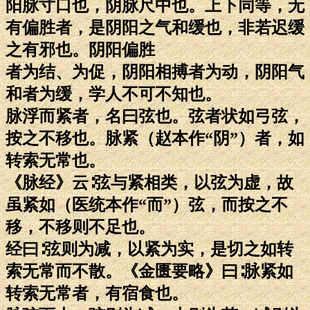
阳脉寸口也，阴脉尺中也。上下同等，无
有偏胜者，是阴阳之气和缓也，非若迟缓
之有邪也。阴阳偏胜
者为结、为促，阴阳相搏者为动，阴阳气
和者为缓，学人不可不知也。
脉浮而紧者，名曰弦也。弦者状如弓弦，
按之不移也。脉紧（赵本作“阴”）者，如
转索无常也。
《脉经》云∶弦与紧相类，以弦为虚，故
虽紧如（医统本作“而”）弦，而按之不
移，不移则不足也。
经曰∶弦则为减，以紧为实，是切之如转
索无常而不散。《金匮要略》曰∶脉紧如
转索无常者，有宿食也。