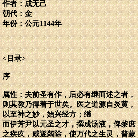
作者：成无己
朝代：金
年份：公元1144年
<目录>
序
属性：夫前圣有作，后必有继而述之者，
则其教乃得着于世矣。医之道源自炎黄，
以至神之妙，始兴经方；继
而伊芳尹以元圣之才，撰成汤液，俾黎庶
之疾疚，咸遂蠲除，使万代之生灵，普蒙