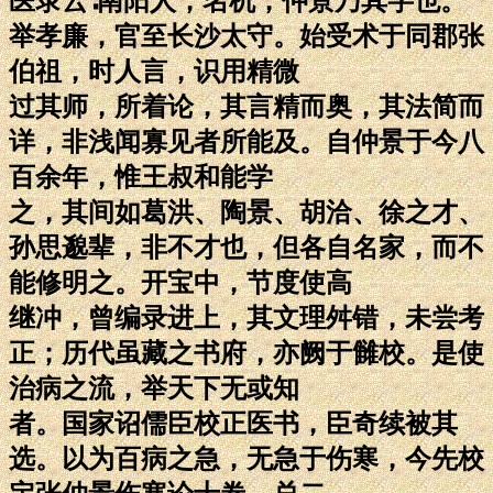
医录云∶南阳人，名机，仲景乃其字也。
举孝廉，官至长沙太守。始受术于同郡张
伯祖，时人言，识用精微
过其师，所着论，其言精而奥，其法简而
详，非浅闻寡见者所能及。自仲景于今八
百余年，惟王叔和能学
之，其间如葛洪、陶景、胡洽、徐之才、
孙思邈辈，非不才也，但各自名家，而不
能修明之。开宝中，节度使高
继冲，曾编录进上，其文理舛错，未尝考
正；历代虽藏之书府，亦阙于雠校。是使
治病之流，举天下无或知
者。国家诏儒臣校正医书，臣奇续被其
选。以为百病之急，无急于伤寒，今先校