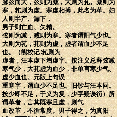
脉弦而大，弦则为减，大则为芤。减则为
寒，芤则为虚。寒虚相搏，此名为革。妇
人则半产、漏下，
男子则亡血、失精。
弦则为减，减则为寒。寒者谓阳气少也。
大则为芤，芤则为虚，虚者谓血少不足
也。（熊校记∶芤则为
虚者，汪本虚下增虚字。按注义总释弦减
寒气少，大芤虚为血少，非单言寒少气、
虚少血也。元版上句误
重寒字，谓血少不足也。旧钞与汪本同。
按少即不足，于义为复，少字疑误衍）所
谓革者，言其既寒且虚，则气
血改革，不循常度。男子得之，为真阳