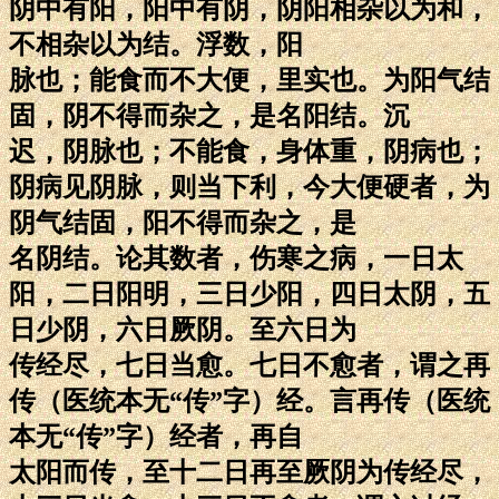
阴中有阳，阳中有阴，阴阳相杂以为和，
不相杂以为结。浮数，阳
脉也；能食而不大便，里实也。为阳气结
固，阴不得而杂之，是名阳结。沉
迟，阴脉也；不能食，身体重，阴病也；
阴病见阴脉，则当下利，今大便硬者，为
阴气结固，阳不得而杂之，是
名阴结。论其数者，伤寒之病，一日太
阳，二日阳明，三日少阳，四日太阴，五
日少阴，六日厥阴。至六日为
传经尽，七日当愈。七日不愈者，谓之再
传（医统本无“传”字）经。言再传（医统
本无“传”字）经者，再自
太阳而传，至十二日再至厥阴为传经尽，