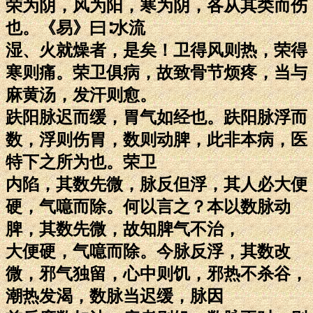
荣为阴，风为阳，寒为阴，各从其类而伤
也。《易》曰∶水流
湿、火就燥者，是矣！卫得风则热，荣得
寒则痛。荣卫俱病，故致骨节烦疼，当与
麻黄汤，发汗则愈。
趺阳脉迟而缓，胃气如经也。趺阳脉浮而
数，浮则伤胃，数则动脾，此非本病，医
特下之所为也。荣卫
内陷，其数先微，脉反但浮，其人必大便
硬，气噫而除。何以言之？本以数脉动
脾，其数先微，故知脾气不治，
大便硬，气噫而除。今脉反浮，其数改
微，邪气独留，心中则饥，邪热不杀谷，
潮热发渴，数脉当迟缓，脉因