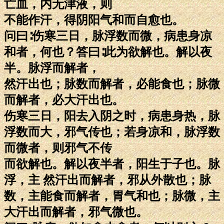
亡血，内无津液，则
不能作汗，得阴阳气和而自愈也。
问曰∶伤寒三日，脉浮数而微，病患身凉
和者，何也？答曰∶此为欲解也。解以夜
半。脉浮而解者，
然汗出也；脉数而解者，必能食也；脉微
而解者，必大汗出也。
伤寒三日，阳去入阴之时，病患身热，脉
浮数而大，邪气传也；若身凉和，脉浮数
而微者，则邪气不传
而欲解也。解以夜半者，阳生于子也。脉
浮，主 然汗出而解者，邪从外散也；脉
数，主能食而解者，胃气和也；脉微，主
大汗出而解者，邪气微也。