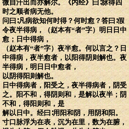
微自汗出而亦解尔。《内经》曰∶脉得四
时之顺者病无他。
问曰∶凡病欲知何时得？何时愈？答曰∶假
令夜半得病，（赵本有“者”字）明日日中
愈；日中得病，
（赵本有“者”字）夜半愈。何以言之？日
中得病，夜半愈者，以阳得阴则解也。夜
半得病，明日日中愈者，
以阴得阳则解也。
日中得病者，阳受之，夜半得病者，阴受
之。阳不和，得阴则和，是解以夜半；阴
不和，得阳则和，是
解以日中。经曰∶用阳和阴，用阴和阳。
寸口脉浮为在表，沉为在里，数为在腑，