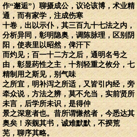
作“邂逅”）聊摄成公，议论该博，术业精
通，而有家学，注成伤寒
十卷，出以示仆，其三百九十七法之内，
分析异同，彰明隐奥，调陈脉理，区别阴
阳，使表里以昭然，俾汗下
而灼见；百一十二方之后，通明名号之
由，彰显药性之主，十剂轻重之攸分，七
精制用之斯见，别气味
之所宜，明补泻之所适，又皆引内经，旁
牵众说，方法之辨，莫不允当，实前贤所
未言，后学所未识，是得仲
景之深意者也。昔所谓慊然者，今悉达其
奥矣！亲觌其书，诚难默默，不揆荒
芜，聊序其略。