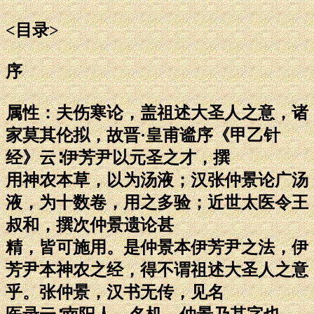
<目录>
序
属性：夫伤寒论，盖祖述大圣人之意，诸
家莫其伦拟，故晋·皇甫谧序《甲乙针
经》云∶伊芳尹以元圣之才，撰
用神农本草，以为汤液；汉张仲景论广汤
液，为十数卷，用之多验；近世太医令王
叔和，撰次仲景遗论甚
精，皆可施用。是仲景本伊芳尹之法，伊
芳尹本神农之经，得不谓祖述大圣人之意
乎。张仲景，汉书无传，见名