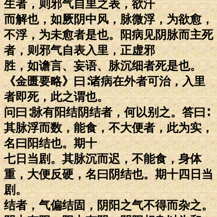
生者，则邪气自里之表，欲汗
而解也，如厥阴中风，脉微浮，为欲愈，
不浮，为未愈者是也。阳病见阴脉而主死
者，则邪气自表入里，正虚邪
胜，如谵言、妄语、脉沉细者死是也。
《金匮要略》曰∶诸病在外者可治，入里
者即死，此之谓也。
问曰∶脉有阳结阴结者，何以别之。答曰∶
其脉浮而数，能食，不大便者，此为实，
名曰阳结也。期十
七日当剧。其脉沉而迟，不能食，身体
重，大便反硬，名曰阴结也。期十四日当
剧。
结者，气偏结固，阴阳之气不得而杂之。