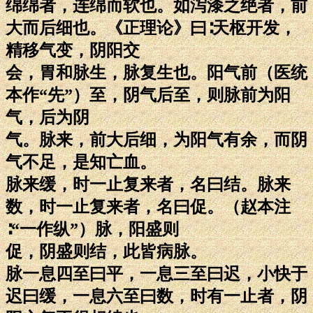
绵绵者，连绵而软也。如泻漆之绝者，前
大而后细也。《正理论》曰∶天枢开发，
精移气变，阴阳交
会，胃和脉生，脉复生也。阳气前（医统
本作“先”）至，阴气后至，则脉前为阳
气，后为阴
气。脉来，前大后细，为阳气有余，而阴
气不足，是知亡血。
脉来缓，时一止复来者，名曰结。脉来
数，时一止复来者，名曰促。（赵本注
∶“一作纵”）脉，阳盛则
促，阴盛则结，此皆病脉。
脉一息四至曰平，一息三至曰迟，小快于
迟曰缓，一息六至曰数，时有一止者，阴