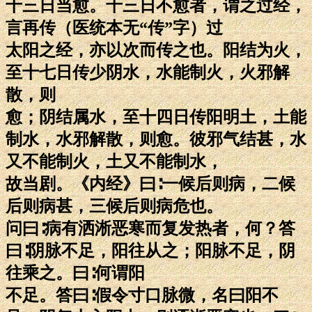
十三日当愈。十三日不愈者，谓之过经，
言再传（医统本无“传”字）过
太阳之经，亦以次而传之也。阳结为火，
至十七日传少阴水，水能制火，火邪解
散，则
愈；阴结属水，至十四日传阳明土，土能
制水，水邪解散，则愈。彼邪气结甚，水
又不能制火，土又不能制水，
故当剧。《内经》曰∶一候后则病，二候
后则病甚，三候后则病危也。
问曰∶病有洒淅恶寒而复发热者，何？答
曰∶阴脉不足，阳往从之；阳脉不足，阴
往乘之。曰∶何谓阳
不足。答曰∶假令寸口脉微，名曰阳不