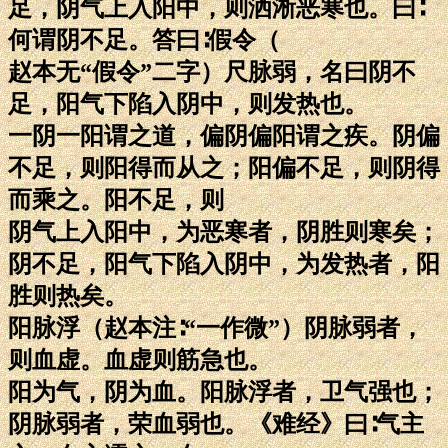
足，阴气上入阳中，则洒淅恶寒也。曰∶
何谓阴不足。答曰∶假令（
赵本无“假令”二字）尺脉弱，名曰阴不
足，阳气下陷入阴中，则发热也。
一阴一阳谓之道，偏阴偏阳谓之疾。阴偏
不足，则阳得而从之；阳偏不足，则阴得
而乘之。阳不足，则
阴气上入阳中，为恶寒者，阴胜则寒矣；
阴不足，阳气下陷入阴中，为发热者，阳
胜则热矣。
阳脉浮（赵本注∶“一作微”）阴脉弱者，
则血虚。血虚则筋急也。
阳为气，阴为血。阳脉浮者，卫气强也；
阴脉弱者，荣血弱也。《难经》曰∶气主