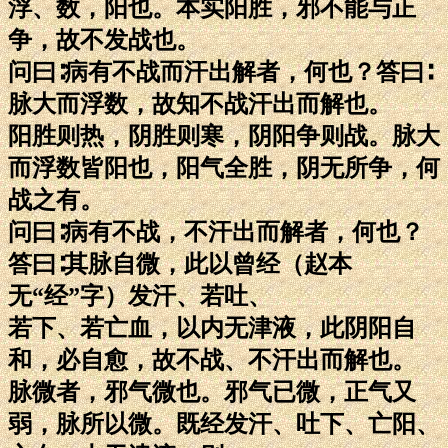
浮、数，阳也。本实阳胜，邪不能与正
争，故不发战也。
问曰∶病有不战而汗出解者，何也？答曰∶
脉大而浮数，故知不战汗出而解也。
阳胜则热，阴胜则寒，阴阳争则战。脉大
而浮数皆阳也，阳气全胜，阴无所争，何
战之有。
问曰∶病有不战，不汗出而解者，何也？
答曰∶其脉自微，此以曾经（赵本
无“经”字）发汗、若吐、
若下、若亡血，以内无津液，此阴阳自
和，必自愈，故不战、不汗出而解也。
脉微者，邪气微也。邪气已微，正气又
弱，脉所以微。既经发汗、吐下、亡阳、