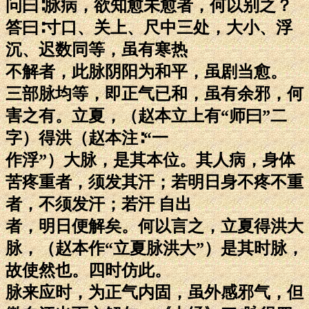
问曰∶脉病，欲知愈未愈者，何以别之？
答曰∶寸口、关上、尺中三处，大小、浮
沉、迟数同等，虽有寒热
不解者，此脉阴阳为和平，虽剧当愈。
三部脉均等，即正气已和，虽有余邪，何
害之有。立夏，（赵本立上有“师曰”二
字）得洪（赵本注∶“一
作浮”）大脉，是其本位。其人病，身体
苦疼重者，须发其汗；若明日身不疼不重
者，不须发汗；若汗 自出
者，明日便解矣。何以言之，立夏得洪大
脉，（赵本作“立夏脉洪大”）是其时脉，
故使然也。四时仿此。
脉来应时，为正气内固，虽外感邪气，但