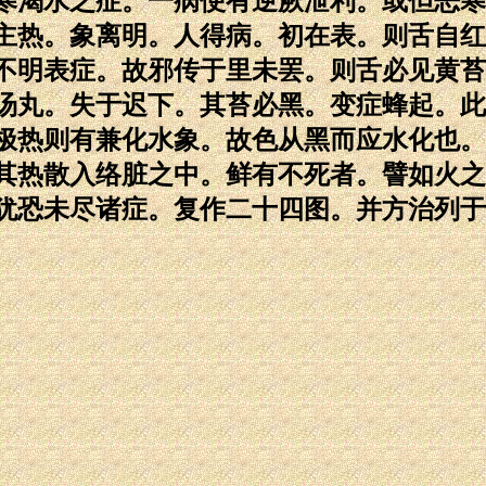
寒渴水之症。一病便有逆厥泄利。或但恶寒
主热。象离明。人得病。初在表。则舌自红
不明表症。故邪传于里未罢。则舌必见黄苔
汤丸。失于迟下。其苔必黑。变症蜂起。此
极热则有兼化水象。故色从黑而应水化也。
其热散入络脏之中。鲜有不死者。譬如火之
犹恐未尽诸症。复作二十四图。并方治列于