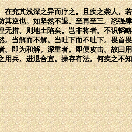
。在究其浅深之异而疗之。且疾之袭人。若
防其逆也。如坚然不退。至再至三。恣强肆
惶无措。则地土陷矣。岂非将者。不识韬略
然。当解而不解。当吐下而不吐下。畏首畏
者。即为和解。深重者。即便攻击。故曰用
之用兵。进退合宜。操存有法。何疾之不知
。