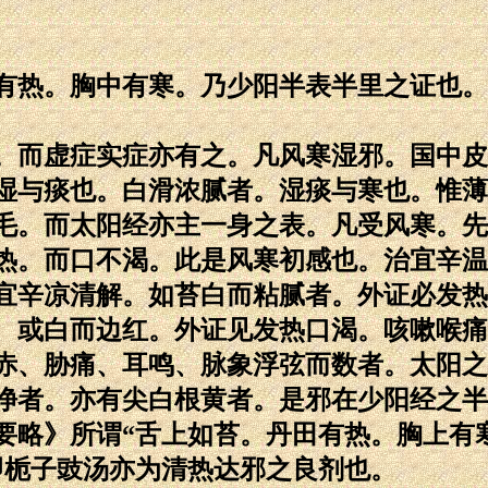
有热。胸中有寒。乃少阳半表半里之证也。
。而虚症实症亦有之。凡风寒湿邪。国中皮
湿与痰也。白滑浓腻者。湿痰与寒也。惟薄
毛。而太阳经亦主一身之表。凡受风寒。先
热。而口不渴。此是风寒初感也。治宜辛温
宜辛凉清解。如苔白而粘腻者。外证必发热
、或白而边红。外证见发热口渴。咳嗽喉痛
赤、胁痛、耳鸣、脉象浮弦而数者。太阳之
净者。亦有尖白根黄者。是邪在少阳经之半
要略》所谓“舌上如苔。丹田有热。胸上有
即栀子豉汤亦为清热达邪之良剂也。