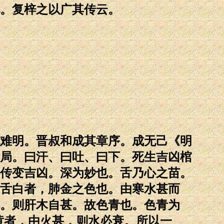
。复梓之以广其传云。
难明。晋叔和成其章序。成无己《明
局。曰汗、曰吐、曰下。死生吉凶棺
传变吉凶。深为妙也。舌乃心之苗。
舌白者，肺金之色也。由寒水甚而
。则肝木自甚。故色青也。色青为
黄者，由火甚，则水必衰。所以一