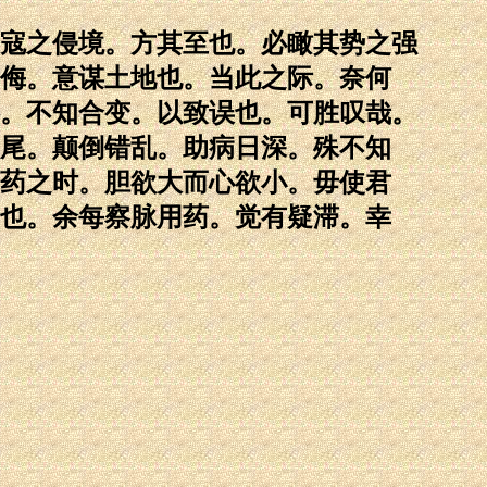
寇之侵境。方其至也。必瞰其势之强
侮。意谋土地也。当此之际。奈何
。不知合变。以致误也。可胜叹哉。
尾。颠倒错乱。助病日深。殊不知
药之时。胆欲大而心欲小。毋使君
也。余每察脉用药。觉有疑滞。幸