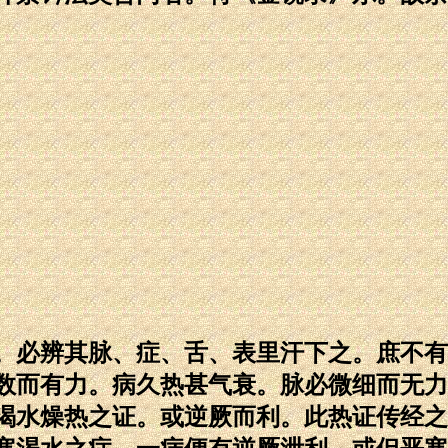
。必辨其脉、症、舌、表里汗下之。庶不有
数而有力。病久热甚气衰。脉必微细而无力
渴水燥热之证。或逆厥而利。此热证传经之