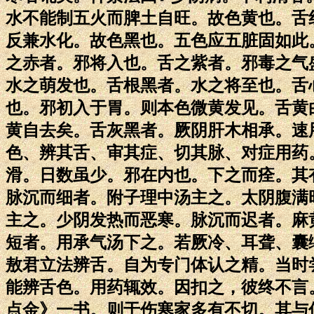
水不能制五火而脾土自旺。故色黄也。舌
反兼水化。故色黑也。五色应五脏固如此
之赤者。邪将入也。舌之紫者。邪毒之气
水之萌发也。舌根黑者。水之将至也。舌
也。邪初入于胃。则本色微黄发见。舌黄
黄自去矣。舌灰黑者。厥阴肝木相承。速
色、辨其舌、审其症、切其脉、对症用药
滑。日数虽少。邪在内也。下之而痊。其
脉沉而细者。附子理中汤主之。太阴腹满
主之。少阴发热而恶寒。脉沉而迟者。麻
短者。用承气汤下之。若厥冷、耳聋、囊
敖君立法辨舌。自为专门体认之精。当时
能辨舌色。用药辄效。因扣之，彼终不言
点金》一书。则于伤寒家多有不切。其与