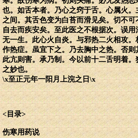
寒。故伤寒为病。初则头痛。必无发热恶
也。如舌本者。乃心之窍于舌。心属火。
之间。其舌色变为白苔而滑见矣。切不可
自去而疾安矣。至此医之不根据次。误用
无一生。此心火自炎。与邪热二火相攻。
作热症。虽宜下之。乃去胸中之热。否则
此亢则害。承乃制。今以前十二舌明着。
之妙也。
\x至正元年一阳月上浣之日\x
<目录>
伤寒用药说