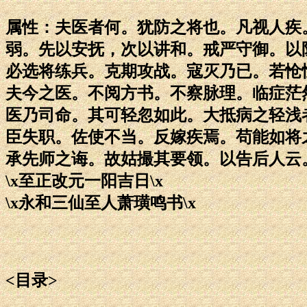
属性：夫医者何。犹防之将也。凡视人疾
弱。先以安抚，次以讲和。戒严守御。以
必选将练兵。克期攻战。寇灭乃已。若怆
夫今之医。不阅方书。不察脉理。临症茫
医乃司命。其可轻忽如此。大抵病之轻浅
臣失职。佐使不当。反嫁疾焉。苟能如将
承先师之诲。故姑撮其要领。以告后人云
\x至正改元一阳吉日\x
\x永和三仙至人萧璜鸣书\x
<目录>