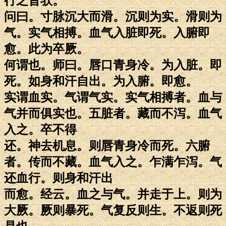
行之旨欤。
问曰。寸脉沉大而滑。沉则为实。滑则为
气。实气相搏。血气入脏即死。入腑即
愈。此为卒厥。
何谓也。师曰。唇口青身冷。为入脏。即
死。如身和汗自出。为入腑。即愈。
实谓血实。气谓气实。实气相搏者。血与
气并而俱实也。五脏者。藏而不泻。血气
入之。卒不得
还。神去机息。则唇青身冷而死。六腑
者。传而不藏。血气入之。乍满乍泻。气
还血行。则身和汗出
而愈。经云。血之与气。并走于上。则为
大厥。厥则暴死。气复反则生。不返则死