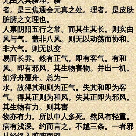
无由入其腠理。腠
者。是三焦通会元真之处。理者。是皮肤
脏腑之文理也。
人禀阴阳五行之常。而其生其长。则实由
风与气。盖非八风。则无以动荡而协和。
非六气。则无以变
易而长养。然有正气。即有客气。有和
风。即有邪风。其生物害物。并出一机。
如浮舟覆舟。总为一
水。故得其和则为正气。失其和即为客
气。得其正则为和风。失其正即为邪风。
其生物有力。则其害
物亦有力。所以中人多死。然风有轻重。
病有浅深。约而言之。不越三条。一者邪