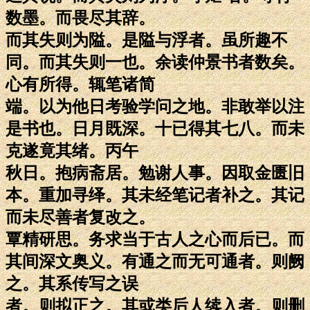
数墨。而畏尽其辞。
而其失则为隘。是隘与浮者。虽所趣不
同。而其失则一也。余读仲景书者数矣。
心有所得。辄笔诸简
端。以为他日考验学问之地。非敢举以注
是书也。日月既深。十已得其七八。而未
克遂竟其绪。丙午
秋日。抱病斋居。勉谢人事。因取金匮旧
本。重加寻绎。其未经笔记者补之。其记
而未尽善者复改之。
覃精研思。务求当于古人之心而后已。而
其间深文奥义。有通之而无可通者。则阙
之。其系传写之误
者。则拟正之。其或类后人续入者。则删