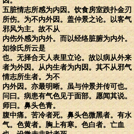
因。
五脏情志所感为内因。饮食房室跌扑金刃
所伤。为不内外因。盖仲景之论。以客气
邪风为主。故不从
内伤外感为内外。而以经络脏腑为内外。
如徐氏所云是
也。无择合天人表里立论。故以病从外来
者为外因。从内生者为内因。其不从邪气
情志所生者。为不
内外因。亦最明晰。虽与仲景并传可也。
问曰。病患有气色见于面部。愿闻其说。
师曰。鼻头色青。
腹中痛。苦冷者死。鼻头色微黑者。有水
气。色黄者。胸上有寒。色白者。亡血