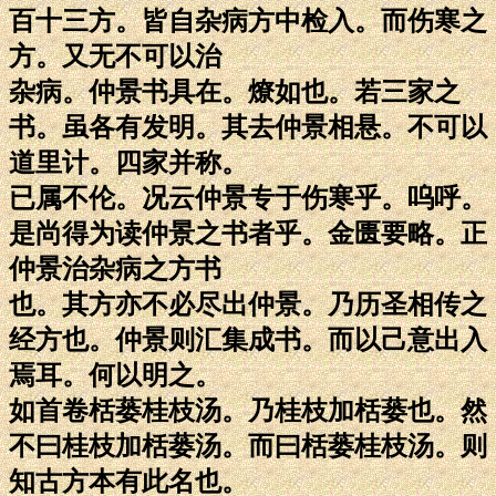
百十三方。皆自杂病方中检入。而伤寒之
方。又无不可以治
杂病。仲景书具在。燎如也。若三家之
书。虽各有发明。其去仲景相悬。不可以
道里计。四家并称。
已属不伦。况云仲景专于伤寒乎。呜呼。
是尚得为读仲景之书者乎。金匮要略。正
仲景治杂病之方书
也。其方亦不必尽出仲景。乃历圣相传之
经方也。仲景则汇集成书。而以己意出入
焉耳。何以明之。
如首卷栝蒌桂枝汤。乃桂枝加栝蒌也。然
不曰桂枝加栝蒌汤。而曰栝蒌桂枝汤。则
知古方本有此名也。