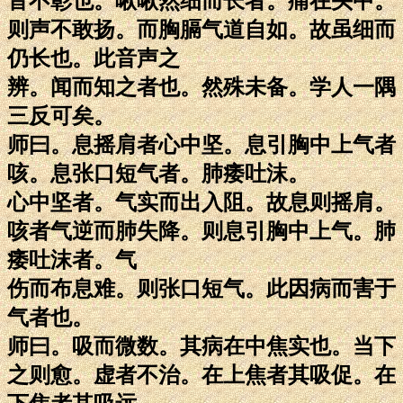
音不彰也。啾啾然细而长者。痛在头中。
则声不敢扬。而胸膈气道自如。故虽细而
仍长也。此音声之
辨。闻而知之者也。然殊未备。学人一隅
三反可矣。
师曰。息摇肩者心中坚。息引胸中上气者
咳。息张口短气者。肺痿吐沫。
心中坚者。气实而出入阻。故息则摇肩。
咳者气逆而肺失降。则息引胸中上气。肺
痿吐沫者。气
伤而布息难。则张口短气。此因病而害于
气者也。
师曰。吸而微数。其病在中焦实也。当下
之则愈。虚者不治。在上焦者其吸促。在