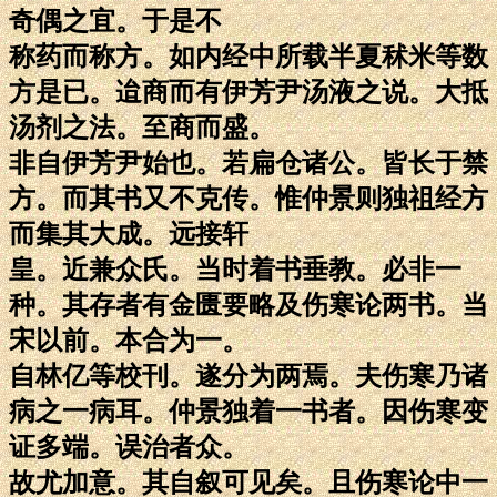
奇偶之宜。于是不
称药而称方。如内经中所载半夏秫米等数
方是已。迨商而有伊芳尹汤液之说。大抵
汤剂之法。至商而盛。
非自伊芳尹始也。若扁仓诸公。皆长于禁
方。而其书又不克传。惟仲景则独祖经方
而集其大成。远接轩
皇。近兼众氏。当时着书垂教。必非一
种。其存者有金匮要略及伤寒论两书。当
宋以前。本合为一。
自林亿等校刊。遂分为两焉。夫伤寒乃诸
病之一病耳。仲景独着一书者。因伤寒变
证多端。误治者众。
故尤加意。其自叙可见矣。且伤寒论中一