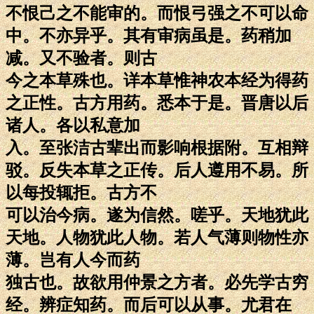
不恨己之不能审的。而恨弓强之不可以命
中。不亦异乎。其有审病虽是。药稍加
减。又不验者。则古
今之本草殊也。详本草惟神农本经为得药
之正性。古方用药。悉本于是。晋唐以后
诸人。各以私意加
入。至张洁古辈出而影响根据附。互相辩
驳。反失本草之正传。后人遵用不易。所
以每投辄拒。古方不
可以治今病。遂为信然。嗟乎。天地犹此
天地。人物犹此人物。若人气薄则物性亦
薄。岂有人今而药
独古也。故欲用仲景之方者。必先学古穷
经。辨症知药。而后可以从事。尤君在