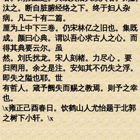
汰之。断自脏腑经络之下。终于妇人杂
病。凡二十有二篇。
厘为上中下三卷。仍宋林亿之旧也。集既
成。颜曰心典。谓以吾心求古人之心。而
得其典要云尔。虽
然。刘氏扰龙。宋人刻楮。力尽心 。要
归罔用。余之是注。安知其不仍失之浮。
即失之隘也耶。世
有哲人。箴予阙失而赐之教焉。则予之幸
也。
\x雍正己酉春日。饮鹤山人尤怡题于北郭
之树下小轩。\x