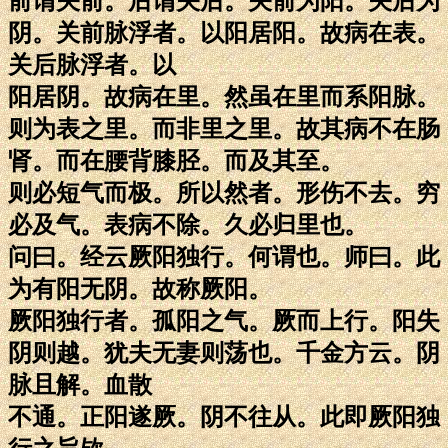
前谓关前。后谓关后。关前为阳。关后为
阴。关前脉浮者。以阳居阳。故病在表。
关后脉浮者。以
阳居阴。故病在里。然虽在里而系阳脉。
则为表之里。而非里之里。故其病不在肠
肾。而在腰背膝胫。而及其至。
则必短气而极。所以然者。形伤不去。穷
必及气。表病不除。久必归里也。
问曰。经云厥阳独行。何谓也。师曰。此
为有阳无阴。故称厥阳。
厥阳独行者。孤阳之气。厥而上行。阳失
阴则越。犹夫无妻则荡也。千金方云。阴
脉且解。血散
不通。正阳遂厥。阴不往从。此即厥阳独