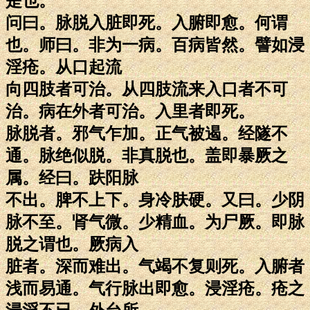
是也。
问曰。脉脱入脏即死。入腑即愈。何谓
也。师曰。非为一病。百病皆然。譬如浸
淫疮。从口起流
向四肢者可治。从四肢流来入口者不可
治。病在外者可治。入里者即死。
脉脱者。邪气乍加。正气被遏。经隧不
通。脉绝似脱。非真脱也。盖即暴厥之
属。经曰。趺阳脉
不出。脾不上下。身冷肤硬。又曰。少阴
脉不至。肾气微。少精血。为尸厥。即脉
脱之谓也。厥病入
脏者。深而难出。气竭不复则死。入腑者
浅而易通。气行脉出即愈。浸淫疮。疮之