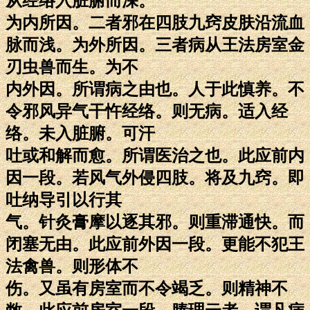
从经络入脏腑而深。
为内所因。二者邪在四肢九窍皮肤沿流血
脉而浅。为外所因。三者病从王法房室金
刃虫兽而生。为不
内外因。所谓病之由也。人于此慎养。不
令邪风异气干忤经络。则无病。适入经
络。未入脏腑。可汗
吐或和解而愈。所谓医治之也。此应前内
因一段。若风气外侵四肢。将及九窍。即
吐纳导引以行其
气。针灸膏摩以逐其邪。则重滞通快。而
闭塞无由。此应前外因一段。更能不犯王
法禽兽。则形体不
伤。又虽有房室而不令竭乏。则精神不