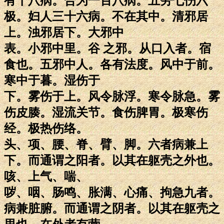
有十八病。合为一百八病。五劳七伤六
极。妇人三十六病。不在其中。清邪居
上。浊邪居下。大邪中
表。小邪中里。谷 之邪。从口入者。宿
食也。五邪中人。各有法度。风中于前。
寒中于暮。湿伤于
下。雾伤于上。风令脉浮。寒令脉急。雾
伤皮腠。湿流关节。食伤脾胃。极寒伤
经。极热伤络。
头、项、腰、脊、臂、脚。六者病兼上
下。而通谓之阳者。以其在躯壳之外也。
咳、上气、喘、
哕、咽、肠鸣、胀满、心痛、拘急九者。
病兼脏腑。而通谓之阴者。以其在躯壳之