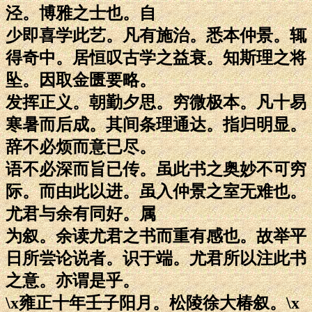
泾。博雅之士也。自
少即喜学此艺。凡有施治。悉本仲景。辄
得奇中。居恒叹古学之益衰。知斯理之将
坠。因取金匮要略。
发挥正义。朝勤夕思。穷微极本。凡十易
寒暑而后成。其间条理通达。指归明显。
辞不必烦而意已尽。
语不必深而旨已传。虽此书之奥妙不可穷
际。而由此以进。虽入仲景之室无难也。
尤君与余有同好。属
为叙。余读尤君之书而重有感也。故举平
日所尝论说者。识于端。尤君所以注此书
之意。亦谓是乎。
\x雍正十年壬子阳月。松陵徐大椿叙。\x