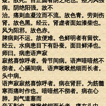
疑。故死。目正圆者阴之绝也。痉为风强
病。阴绝阳强。故不
治。痛则血凝泣而不流。故色青。劳则伤
肾。故色黑。经云。肾虚者面如漆柴也。
风为阳邪。故色赤。
脾病则不运。故便难。色鲜明者有留饮。
经云。水病患目下有卧蚕。面目鲜泽也。
师曰。病患语声寂
寂然喜惊呼者。骨节间病。语声喑喑然不
彻者。心膈间病。语声啾啾然细而长者。
头中病。
语声寂寂然喜惊呼者。病在肾肝。为筋髓
寒而痛时作也。喑喑然不彻者。病在心
肺。则气道塞而