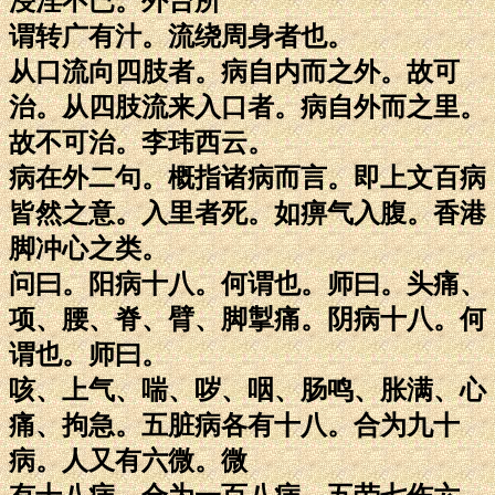
浸淫不已。外台所
谓转广有汁。流绕周身者也。
从口流向四肢者。病自内而之外。故可
治。从四肢流来入口者。病自外而之里。
故不可治。李玮西云。
病在外二句。概指诸病而言。即上文百病
皆然之意。入里者死。如痹气入腹。香港
脚冲心之类。
问曰。阳病十八。何谓也。师曰。头痛、
项、腰、脊、臂、脚掣痛。阴病十八。何
谓也。师曰。
咳、上气、喘、哕、咽、肠鸣、胀满、心
痛、拘急。五脏病各有十八。合为九十
病。人又有六微。微