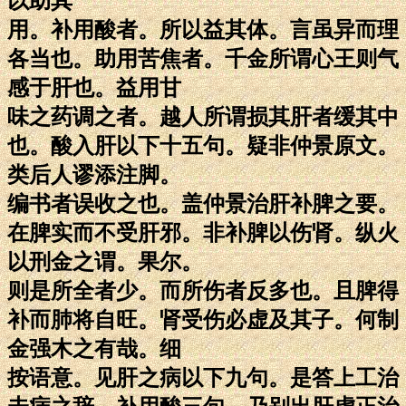
以助其
用。补用酸者。所以益其体。言虽异而理
各当也。助用苦焦者。千金所谓心王则气
感于肝也。益用甘
味之药调之者。越人所谓损其肝者缓其中
也。酸入肝以下十五句。疑非仲景原文。
类后人谬添注脚。
编书者误收之也。盖仲景治肝补脾之要。
在脾实而不受肝邪。非补脾以伤肾。纵火
以刑金之谓。果尔。
则是所全者少。而所伤者反多也。且脾得
补而肺将自旺。肾受伤必虚及其子。何制
金强木之有哉。细
按语意。见肝之病以下九句。是答上工治