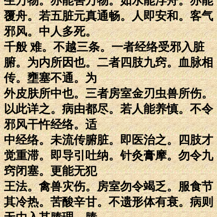
生万物。亦能害万物。如水能浮舟。亦能
覆舟。若五脏元真通畅。人即安和。客气
邪风。中人多死。
千般 难。不越三条。一者经络受邪入脏
腑。为内所因也。二者四肢九窍。血脉相
传。壅塞不通。为
外皮肤所中也。三者房室金刃虫兽所伤。
以此详之。病由都尽。若人能养慎。不令
邪风干忤经络。适
中经络。未流传腑脏。即医治之。四肢才
觉重滞。即导引吐纳。针灸膏摩。勿令九
窍闭塞。更能无犯
王法。禽兽灾伤。房室勿令竭乏。服食节
其冷热。苦酸辛甘。不遗形体有衰。病则