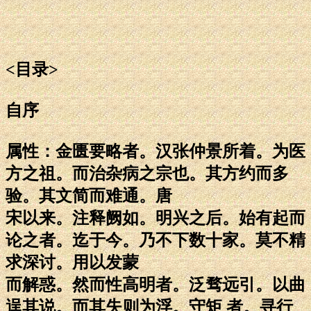
<目录>
自序
属性：金匮要略者。汉张仲景所着。为医
方之祖。而治杂病之宗也。其方约而多
验。其文简而难通。唐
宋以来。注释阙如。明兴之后。始有起而
论之者。迄于今。乃不下数十家。莫不精
求深讨。用以发蒙
而解惑。然而性高明者。泛骛远引。以曲
逞其说。而其失则为浮。守矩 者。寻行