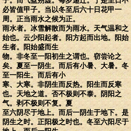
子。而气盈朔虚。每岁递迁。于是至日不
必皆值甲子。当以冬至后六十日花甲一
周。正当雨水之候为正。
雨水者。冰雪解散而为雨水。天气温和之
始也。云少阳起者。阳方起而出地。阳始
生者。阳始盛而生
物。非冬至一阳初生之谓也。窃尝论之
矣。夏至一阴生。而后有小暑、大暑。冬
至一阳生。而后有小
寒、大寒。非阴生而反热。阳生而反寒
也。天地之道。否不极则不泰。阴阳之
气。剥不极则不复。夏
至六阴尽于地上。而后一阴生于地下。是
阴生之时。正阳极之时也。冬至六阳尽于