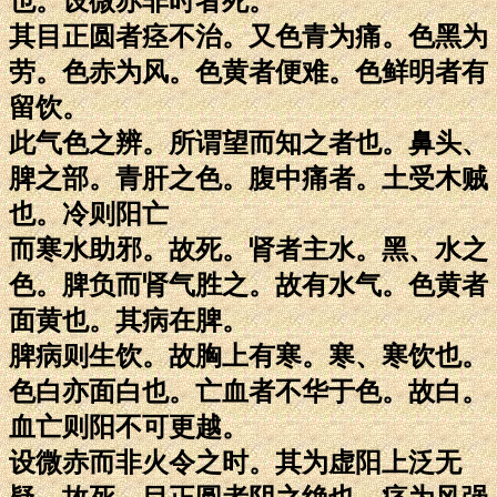
也。设微赤非时者死。
其目正圆者痉不治。又色青为痛。色黑为
劳。色赤为风。色黄者便难。色鲜明者有
留饮。
此气色之辨。所谓望而知之者也。鼻头、
脾之部。青肝之色。腹中痛者。土受木贼
也。冷则阳亡
而寒水助邪。故死。肾者主水。黑、水之
色。脾负而肾气胜之。故有水气。色黄者
面黄也。其病在脾。
脾病则生饮。故胸上有寒。寒、寒饮也。
色白亦面白也。亡血者不华于色。故白。
血亡则阳不可更越。
设微赤而非火令之时。其为虚阳上泛无