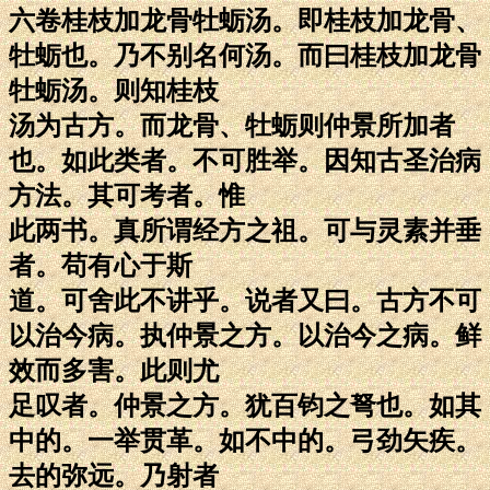
六卷桂枝加龙骨牡蛎汤。即桂枝加龙骨、
牡蛎也。乃不别名何汤。而曰桂枝加龙骨
牡蛎汤。则知桂枝
汤为古方。而龙骨、牡蛎则仲景所加者
也。如此类者。不可胜举。因知古圣治病
方法。其可考者。惟
此两书。真所谓经方之祖。可与灵素并垂
者。苟有心于斯
道。可舍此不讲乎。说者又曰。古方不可
以治今病。执仲景之方。以治今之病。鲜
效而多害。此则尤
足叹者。仲景之方。犹百钧之弩也。如其
中的。一举贯革。如不中的。弓劲矢疾。
去的弥远。乃射者