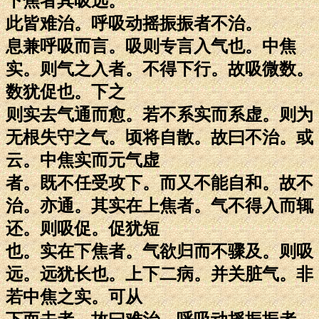
下焦者其吸远。
此皆难治。呼吸动摇振振者不治。
息兼呼吸而言。吸则专言入气也。中焦
实。则气之入者。不得下行。故吸微数。
数犹促也。下之
则实去气通而愈。若不系实而系虚。则为
无根失守之气。顷将自散。故曰不治。或
云。中焦实而元气虚
者。既不任受攻下。而又不能自和。故不
治。亦通。其实在上焦者。气不得入而辄
还。则吸促。促犹短
也。实在下焦者。气欲归而不骤及。则吸
远。远犹长也。上下二病。并关脏气。非
若中焦之实。可从