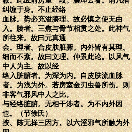
敝。此应前房室一段。腠理云者。谓凡病
纠缠于身。不止经络
血脉。势必充溢腠理。故必慎之使无由
入。腠者。三焦与骨节相贯之处。此神气
所往来。故曰元真通
会。理者。合皮肤脏腑。内外皆有其理。
细而不紊。故曰文理。仲景此论。以风气
中人为主。故以经
络入脏腑者。为深为内。自皮肤流血脉
者。为浅为外。若房室金刃虫兽所伤。则
非客气邪风中人之比。
与经络脏腑。无相干涉者。为不内外因
也。（节徐氏）
按、陈无择三因方。以六淫邪气所触为外