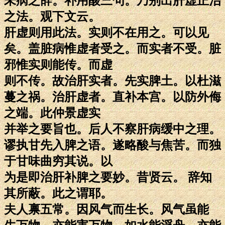
未病之辞。补用酸三句。乃别出肝虚正治
之法。观下文云。
肝虚则用此法。实则不在用之。可以见
矣。盖脏病惟虚者受之。而实者不受。脏
邪惟实则能传。而虚
则不传。故治肝实者。先实脾土。以杜滋
蔓之祸。治肝虚者。直补本宫。以防外侮
之端。此仲景虚实
并举之要旨也。后人不察肝病缓中之理。
谬执甘先入脾之语。遂略酸与焦苦。而独
于甘味曲穷其说。以
为是即治肝补脾之要妙。昔贤云。 辞知
其所蔽。此之谓耶。
夫人禀五常。因风气而生长。风气虽能