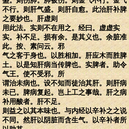
盛。则伤肺。肺被伤。则金气不行。金气
不行。则肝气盛。则肝自愈。此治肝补脾
之要妙也。肝虚则
用此法。实则不在用之。经曰。虚虚实
实。补不足。损有余。是其义也。余脏准
此。按、素问云。邪
气之客于身也。以胜相加。肝应木而胜脾
土。以是知肝病当传脾也。实脾者。助令
气王。使不受邪。所
谓治未病也。设不知而徒治其肝。则肝病
未已。脾病复起。岂上工之事哉。肝之病
补用酸者。肝不足。
则益之以其本味也。与内经以辛补之之说
不同。然肝以阴脏而含生气。以辛补者所