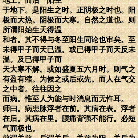
地上。而后一阳生
于地下。是阳生之时。正阴极之时也。阳
极而大热。阴极而大寒。自然之道也。则
所谓阳始生天得温
和者。其不得与冬至阳生同论也审矣。至
未得甲子而天已温。或已得甲子而天反未
温。及已得甲子而
天大寒不解。或如盛夏五六月时。则气之
有盈有缩。为候之或后或先。而人在气交
之中者。往往因之
而病。惟至人为能与时消息而无忤耳。
师曰。病患脉浮者在前。其病在表。浮者
在后。其病在里。腰痛背强不能行。必短
气而极也。