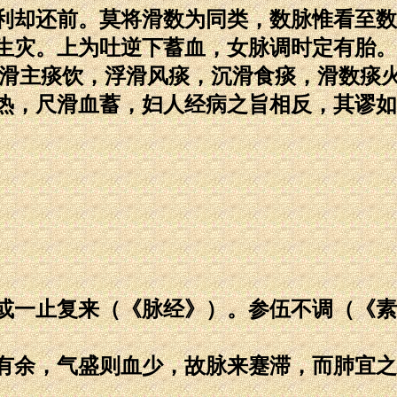
利却还前。莫将滑数为同类，数脉惟看至数
生灾。上为吐逆下蓄血，女脉调时定有胎。
。滑主痰饮，浮滑风痰，沉滑食痰，滑数痰火
热，尺滑血蓄，妇人经病之旨相反，其谬如
或一止复来（《脉经》）。参伍不调（《素
有余，气盛则血少，故脉来蹇滞，而肺宜之