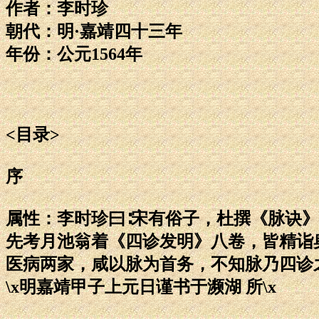
作者：李时珍
朝代：明·嘉靖四十三年
年份：公元1564年
<目录>
序
属性：李时珍曰∶宋有俗子，杜撰《脉诀
先考月池翁着《四诊发明》八卷，皆精诣
医病两家，咸以脉为首务，不知脉乃四诊
\x明嘉靖甲子上元日谨书于濒湖 所\x