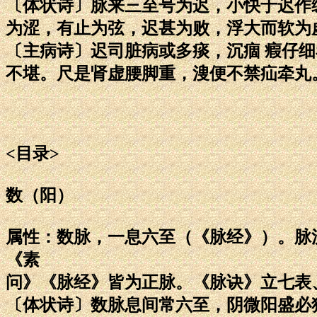
〔体状诗〕脉来三至号为迟，小快于迟作
为涩，有止为弦，迟甚为败，浮大而软为
〔主病诗〕迟司脏病或多痰，沉痼 瘕仔
不堪。尺是肾虚腰脚重，溲便不禁疝牵丸
<目录>
数（阳）
属性：数脉，一息六至（《脉经》）。脉
《素
问》《脉经》皆为正脉。《脉诀》立七表
〔体状诗〕数脉息间常六至，阴微阳盛必