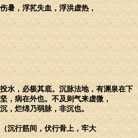
伤暑，浮芤失血，浮洪虚热，
投水，必极其底。沉脉法地，有渊泉在下
坚，病在外也。不及则气来虚微，
沉，烂绵乃弱脉，非沉也。
（沉行筋间，伏行骨上，牢大