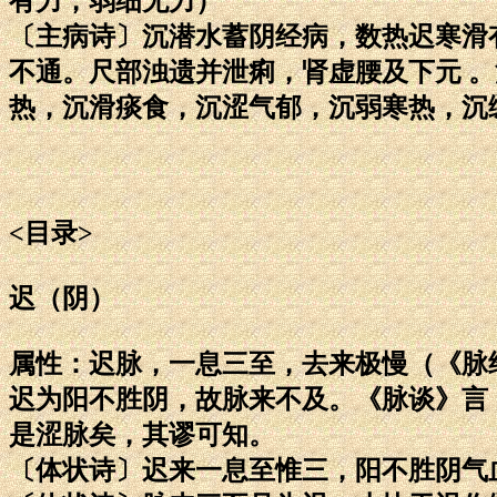
有力，弱细无力）
〔主病诗〕沉潜水蓄阴经病，数热迟寒滑
不通。尺部浊遗并泄痢，肾虚腰及下元 
热，沉滑痰食，沉涩气郁，沉弱寒热，沉
<目录>
迟（阴）
属性：迟脉，一息三至，去来极慢（《脉
迟为阳不胜阴，故脉来不及。《脉谈》言
是涩脉矣，其谬可知。
〔体状诗〕迟来一息至惟三，阳不胜阴气