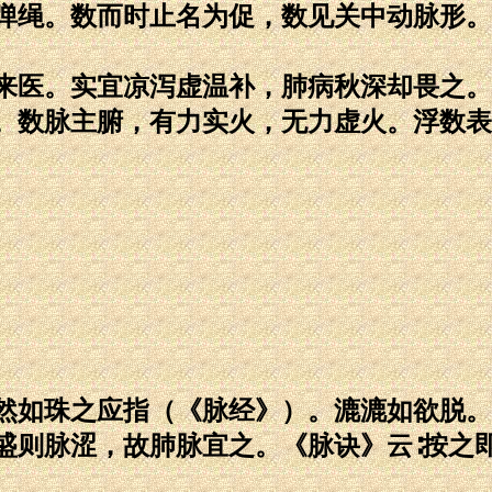
弹绳。数而时止名为促，数见关中动脉形。
来医。实宜凉泻虚温补，肺病秋深却畏之。
。数脉主腑，有力实火，无力虚火。浮数表
然如珠之应指（《脉经》）。漉漉如欲脱。
盛则脉涩，故肺脉宜之。《脉诀》云∶按之