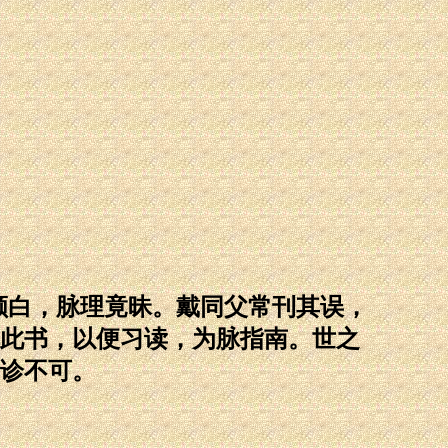
颁白，脉理竟昧。戴同父常刊其误，
此书，以便习读，为脉指南。世之
诊不可。