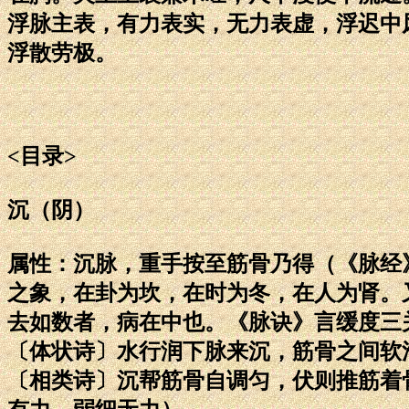
浮脉主表，有力表实，无力表虚，浮迟中
浮散劳极。
<目录>
沉（阴）
属性：沉脉，重手按至筋骨乃得（《脉经
之象，在卦为坎，在时为冬，在人为肾。
去如数者，病在中也。《脉诀》言缓度三
〔体状诗〕水行润下脉来沉，筋骨之间软
〔相类诗〕沉帮筋骨自调匀，伏则推筋着