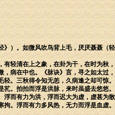
经》）。如微风吹鸟背上毛，厌厌聂聂（轻
，有轻清在上之象，在卦为干，在时为秋，
微，病在中也。《脉诀》言，寻之如太过，
毛轻。三秋得令知无恙，久病逢之却可惊。
是芤。拍拍而浮是洪脉，来时虽盛去悠悠。
。浮而有力为洪，浮而迟大为虚，虚甚为散
寒拘。浮而有力多风热，无力而浮是血虚。
。