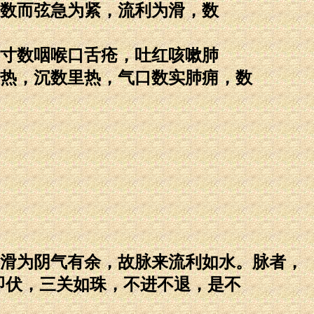
数而弦急为紧，流利为滑，数
寸数咽喉口舌疮，吐红咳嗽肺
热，沉数里热，气口数实肺痈，数
滑为阴气有余，故脉来流利如水。脉者，
即伏，三关如珠，不进不退，是不