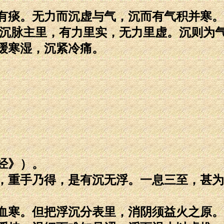
有痰。无力而沉虚与气，沉而有气积并寒。
。沉脉主里，有力里实，无力里虚。沉则为
缓寒湿，沉紧冷痛。
经》）。
，重手乃得，是有沉无浮。一息三至，甚为
血寒。但把浮沉分表里，消阴须益火之原。