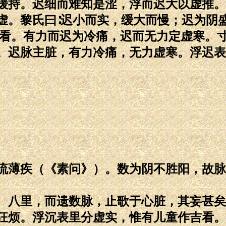
缓持。迟细而难知是涩，浮而迟大以虚推。
虚。黎氏曰∶迟小而实，缓大而慢；迟为阴
细看。有力而迟为冷痛，迟而无力定虚寒。
。迟脉主脏，有力冷痛，无力虚寒。浮迟表
流薄疾（《素问》）。数为阴不胜阳，故脉
、八里，而遗数脉，止歌于心脏，其妄甚矣
狂烦。浮沉表里分虚实，惟有儿童作吉看。