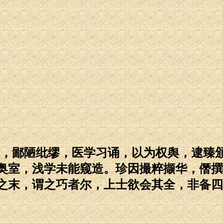
》，鄙陋纰缪，医学习诵，以为权舆，逮臻
奥室，浅学未能窥造。珍因撮粹撷华，僭撰
之末，谓之巧者尔，上士欲会其全，非备四