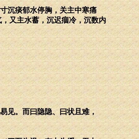
寸沉痰郁水停胸，关主中寒痛
气，又主水蓄，沉迟痼冷，沉数内
易见。而曰隐隐、曰状且难，