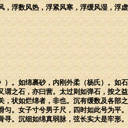
风，浮数风热，浮紧风寒，浮缓风湿，浮虚
》）。如绵裹砂，内刚外柔（杨氏）。如石
又谓之石，亦曰营。太过则如弹石，按之益
关，状如烂绵者，非也。沉有缓数及各部之
滑匀。女子寸兮男子尺，四时如此号为平。
骨寻。沉细如绵真弱脉，弦长实大是牢形。