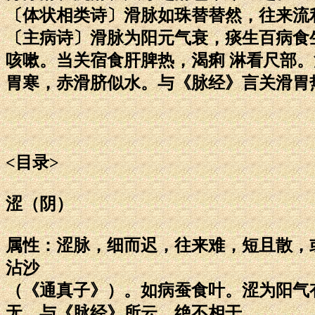
〔体状相类诗〕滑脉如珠替替然，往来流
〔主病诗〕滑脉为阳元气衰，痰生百病食
咳嗽。当关宿食肝脾热，渴痢 淋看尺部
胃寒，赤滑脐似水。与《脉经》言关滑胃
<目录>
涩（阴）
属性：涩脉，细而迟，往来难，短且散，
沾沙
（《通真子》）。如病蚕食叶。涩为阳气
无。与《脉经》所云，绝不相干。