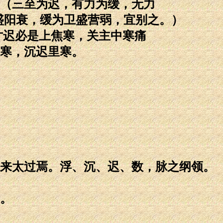
（三至为迟，有力为缓，无力
盛阳衰，缓为卫盛营弱，宜别之。）
寸迟必是上焦寒，关主中寒痛
寒，沉迟里寒。
来太过焉。浮、沉、迟、数，脉之纲领。
。