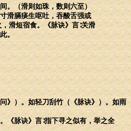
间。（滑则如珠，数则六至）
寸滑膈痰生呕吐，吞酸舌强或
，滑短宿食。《脉诀》言∶关滑
此。
问》）。如轻刀刮竹（《脉诀》）。如雨
。《脉诀》言∶指下寻之似有，举之全