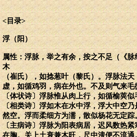
<目录>
浮（阳）
属性：浮脉，举之有余，按之不足（《脉
木
（崔氏），如捻葱叶（黎氏）。浮脉法天
虚，如循鸡羽，病在外也。不及则气来毛
〔体状诗〕浮脉惟从肉上行，如循榆荚似
〔相类诗〕浮如木在水中浮，浮大中空乃
然空。浮而柔细方为濡，散似杨花无定踪
〔主病诗〕浮脉为阳表病居，迟风数热紧
在胸。关上土衰兼木旺，尺中溲便不流通