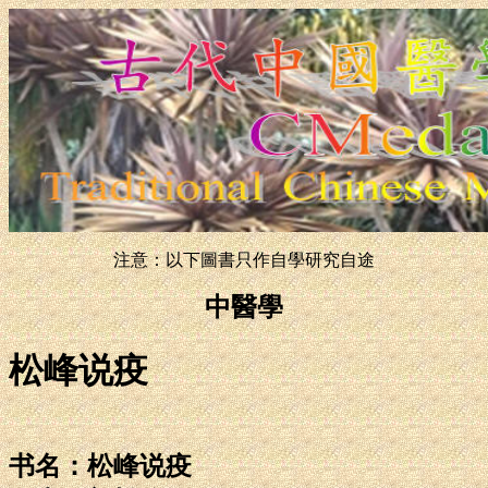
注意：以下圖書只作自學研究自途
中醫學
松峰说疫
书名：松峰说疫