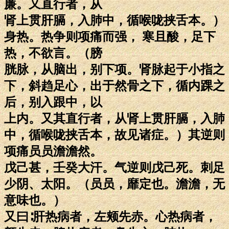
廉。又直行者，从
肾上贯肝膈，入肺中，循喉咙挟舌本。）
身热。热争则项痛而强， 寒且酸，足下
热，不欲言。（膀
胱脉，从脑出，别下项。肾脉起于小指之
下，斜趋足心，出于然骨之下，循内踝之
后，别入跟中，以
上内。又其直行者，从肾上贯肝膈，入肺
中，循喉咙挟舌本，故见诸症。）其逆则
项痛员员澹澹然。
戊己甚，壬癸大汗。气逆则戊己死。刺足
少阴、太阳。（员员，靡定也。澹澹，无
意味也。）
又曰∶肝热病者，左颊先赤。心热病者，