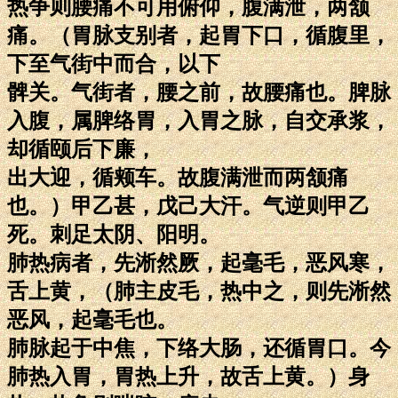
热争则腰痛不可用俯仰，腹满泄，两颔
痛。（胃脉支别者，起胃下口，循腹里，
下至气街中而合，以下
髀关。气街者，腰之前，故腰痛也。脾脉
入腹，属脾络胃，入胃之脉，自交承浆，
却循颐后下廉，
出大迎，循颊车。故腹满泄而两颔痛
也。）甲乙甚，戊己大汗。气逆则甲乙
死。刺足太阴、阳明。
肺热病者，先淅然厥，起毫毛，恶风寒，
舌上黄，（肺主皮毛，热中之，则先淅然
恶风，起毫毛也。
肺脉起于中焦，下络大肠，还循胃口。今
肺热入胃，胃热上升，故舌上黄。）身