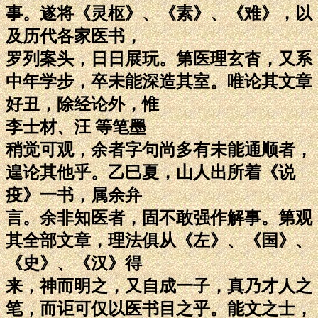
事。遂将《灵枢》、《素》、《难》，以
及历代各家医书，
罗列案头，日日展玩。第医理玄杳，又系
中年学步，卒未能深造其室。唯论其文章
好丑，除经论外，惟
李士材、汪 等笔墨
稍觉可观，余者字句尚多有未能通顺者，
遑论其他乎。乙巳夏，山人出所着《说
疫》一书，属余弁
言。余非知医者，固不敢强作解事。第观
其全部文章，理法俱从《左》、《国》、
《史》、《汉》得
来，神而明之，又自成一子，真乃才人之
笔，而讵可仅以医书目之乎。能文之士，