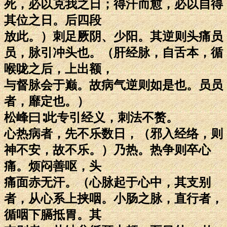
死，必以克我之日；得汗而愈，必以自得
其位之日。后四段
放此。）刺足厥阴、少阳。其逆则头痛员
员，脉引冲头也。（肝经脉，自舌本，循
喉咙之后，上出额，
与督脉会于巅。故病气逆则如是也。员员
者，靡定也。）
松峰曰∶此专引经义，刺法不赘。
心热病者，先不乐数日，（邪入经络，则
神不安，故不乐。）乃热。热争则卒心
痛。烦闷善呕，头
痛面赤无汗。（心脉起于心中，其支别
者，从心系上挟咽。小肠之脉，直行者，
循咽下膈抵胃。其