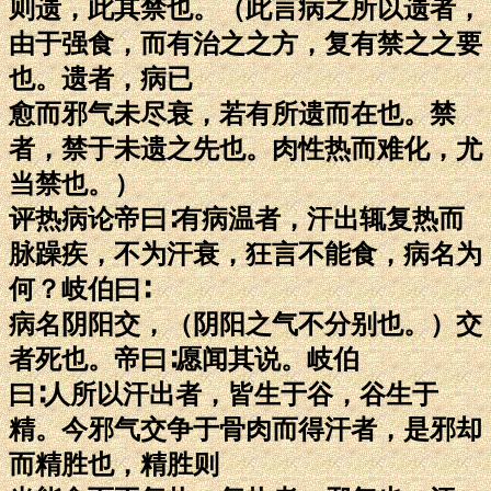
则遗，此其禁也。（此言病之所以遗者，
由于强食，而有治之之方，复有禁之之要
也。遗者，病已
愈而邪气未尽衰，若有所遗而在也。禁
者，禁于未遗之先也。肉性热而难化，尤
当禁也。）
评热病论帝曰∶有病温者，汗出辄复热而
脉躁疾，不为汗衰，狂言不能食，病名为
何？岐伯曰∶
病名阴阳交，（阴阳之气不分别也。）交
者死也。帝曰∶愿闻其说。岐伯
曰∶人所以汗出者，皆生于谷，谷生于
精。今邪气交争于骨肉而得汗者，是邪却
而精胜也，精胜则