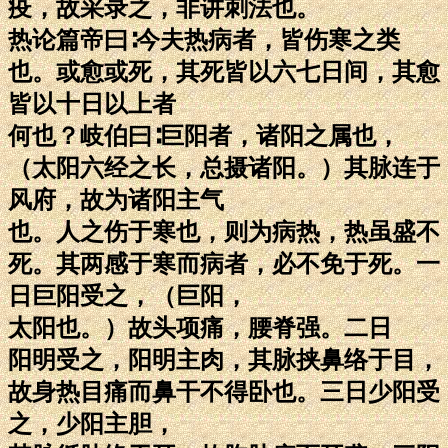
疫，故采录之，非讲刺法也。
热论篇帝曰∶今夫热病者，皆伤寒之类
也。或愈或死，其死皆以六七日间，其愈
皆以十日以上者
何也？岐伯曰∶巨阳者，诸阳之属也，
（太阳六经之长，总摄诸阳。）其脉连于
风府，故为诸阳主气
也。人之伤于寒也，则为病热，热虽盛不
死。其两感于寒而病者，必不免于死。一
日巨阳受之，（巨阳，
太阳也。）故头项痛，腰脊强。二日
阳明受之，阳明主肉，其脉挟鼻络于目，
故身热目痛而鼻干不得卧也。三日少阳受
之，少阳主胆，