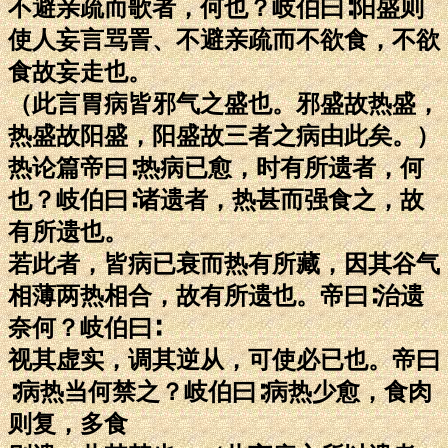
不避亲疏而歌者，何也？岐伯曰∶阳盛则
使人妄言骂詈、不避亲疏而不欲食，不欲
食故妄走也。
（此言胃病皆邪气之盛也。邪盛故热盛，
热盛故阳盛，阳盛故三者之病由此矣。）
热论篇帝曰∶热病已愈，时有所遗者，何
也？岐伯曰∶诸遗者，热甚而强食之，故
有所遗也。
若此者，皆病已衰而热有所藏，因其谷气
相薄两热相合，故有所遗也。帝曰∶治遗
奈何？岐伯曰∶
视其虚实，调其逆从，可使必已也。帝曰
∶病热当何禁之？岐伯曰∶病热少愈，食肉
则复，多食