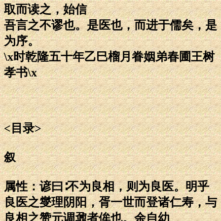
取而读之，始信
吾言之不谬也。是医也，而进于儒矣，是
为序。
\x时乾隆五十年乙巳榴月眷姻弟春圃王树
孝书\x
<目录>
叙
属性：谚曰∶不为良相，则为良医。明乎
良医之燮理阴阳，胥一世而登诸仁寿，与
良相之赞元调鼐者侔也。余自幼