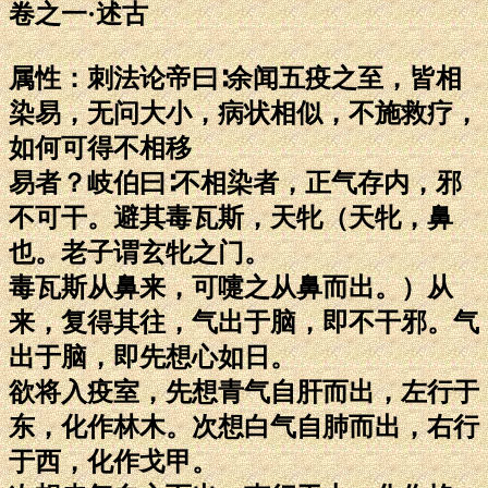
卷之一·述古
属性：刺法论帝曰∶余闻五疫之至，皆相
染易，无问大小，病状相似，不施救疗，
如何可得不相移
易者？岐伯曰∶不相染者，正气存内，邪
不可干。避其毒瓦斯，天牝（天牝，鼻
也。老子谓玄牝之门。
毒瓦斯从鼻来，可嚏之从鼻而出。）从
来，复得其往，气出于脑，即不干邪。气
出于脑，即先想心如日。
欲将入疫室，先想青气自肝而出，左行于
东，化作林木。次想白气自肺而出，右行
于西，化作戈甲。