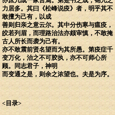
亦庶几成一家言焉。第是书之成，锦儿之
力居多。其曰《松峰说疫》者，明乎其不
敢擅为己有，以成
善则归亲之意云尔。其中分伤寒与瘟疫，
皎若列眉，而理路治法亦颇审慎，不敢掩
古人所长而袭为己有。
亦不敢震前贤名望而为其所愚。第疫症千
变万化，治之不可胶执，亦不可师心所
顾。同志君子，神明
而变通之是，则余之浓望也。夫是为序。
<目录>