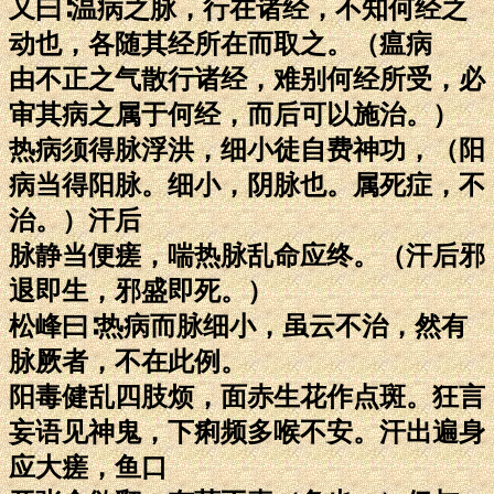
又曰∶温病之脉，行在诸经，不知何经之
动也，各随其经所在而取之。（瘟病
由不正之气散行诸经，难别何经所受，必
审其病之属于何经，而后可以施治。）
热病须得脉浮洪，细小徒自费神功，（阳
病当得阳脉。细小，阴脉也。属死症，不
治。）汗后
脉静当便瘥，喘热脉乱命应终。（汗后邪
退即生，邪盛即死。）
松峰曰∶热病而脉细小，虽云不治，然有
脉厥者，不在此例。
阳毒健乱四肢烦，面赤生花作点斑。狂言
妄语见神鬼，下痢频多喉不安。汗出遍身
应大瘥，鱼口