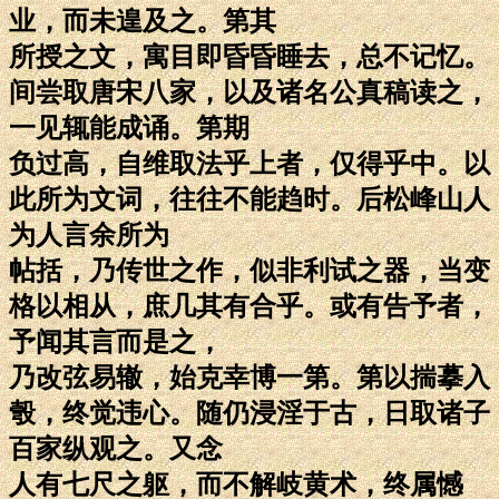
业，而未遑及之。第其
所授之文，寓目即昏昏睡去，总不记忆。
间尝取唐宋八家，以及诸名公真稿读之，
一见辄能成诵。第期
负过高，自维取法乎上者，仅得乎中。以
此所为文词，往往不能趋时。后松峰山人
为人言余所为
帖括，乃传世之作，似非利试之器，当变
格以相从，庶几其有合乎。或有告予者，
予闻其言而是之，
乃改弦易辙，始克幸博一第。第以揣摹入
彀，终觉违心。随仍浸淫于古，日取诸子
百家纵观之。又念
人有七尺之躯，而不解岐黄术，终属憾