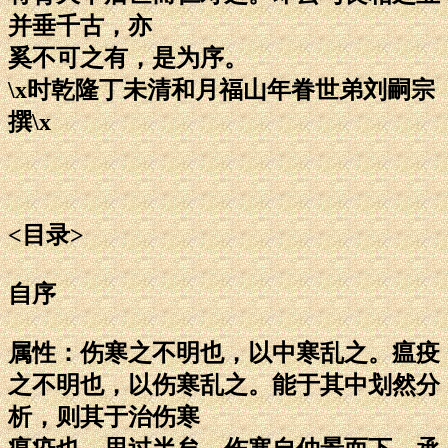
并垂千古，亦
奚不可之有，是为序。
\x时乾隆丁未清和月福山年眷世弟刘嗣宗
撰\x
<目录>
自序
属性：伤寒之不明也，以中寒乱之。瘟疫
之不明也，以伤寒乱之。能于其中划然分
析，则其于治伤寒