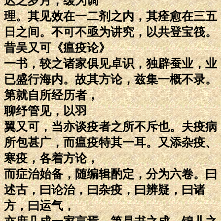
迟之岁月，缓为调
理。其见效在一二剂之内，其痊愈在三五
日之间。不可不亟为讲究，以共登宝筏。
昔吴又可《瘟疫论》
一书，较之诸家俱见卓识，独辟蚕业，业
已盛行海内。故其方论，兹集一概不录。
第就自所经历者，
聊纾管见，以羽
翼又可，当亦谈疫者之所不斥也。夫疫病
所包甚广，而瘟疫特其一耳。又添杂疫、
寒疫，各着方论，
而症治始备，随编辑酌定，分为六卷。曰
述古，曰论治，曰杂疫，曰辨疑，曰诸
方，曰运气，