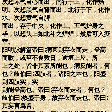
次想赤气自心而出，南行于上，化作焰
明。次想黑气自肾而出，北行于下，化作
水。次想黄气自脾
而出，存于中央，化作土。五气护身之
毕，以想头上如北斗之煌煌，然后可入疫
室。
阳明脉解篇帝曰∶病甚则弃衣而走，登高
而歌，或至不食数日，逾垣上屋。所
上之处，皆非其素所能也，病反能者，何
也？岐伯曰∶四肢者，诸阳之本也，阳盛
则四肢实，实
则能登高也。帝曰∶弃衣而走者，何也？
岐伯曰∶热盛于身，故弃衣而走也。帝曰∶
其妄言骂詈、