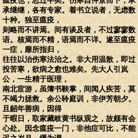
瘟疫也，思过半矣。伤寒自仲景而下，承
承继继，各有专家。着书立说者，无虑数
十种。独至瘟疫，
则略而不讲焉。间有谈及者，不过寥寥数
语。核焉而不精，语焉而不详。遂至瘟疫
一症，靡所指归，
往往以治伤寒法治之。非大用温散，即过
投苦寒，欲病之愈也难矣。先大人引岚
公，一生精于医理，
南北宦游，虽簿书鞅掌，间闻人疾苦，莫
不竭力拯救。余公聆庭训，非伊芳朝夕。
且龆年善病，因得
于暇日，取家藏岐黄书纵观之，故颇有会
心处。因念瘟疫一门，非他症可比，不能