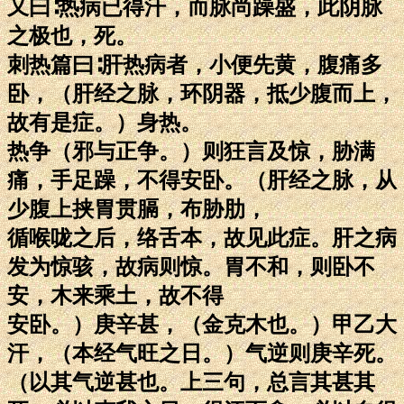
又曰∶热病已得汗，而脉尚躁盛，此阴脉
之极也，死。
刺热篇曰∶肝热病者，小便先黄，腹痛多
卧，（肝经之脉，环阴器，抵少腹而上，
故有是症。）身热。
热争（邪与正争。）则狂言及惊，胁满
痛，手足躁，不得安卧。（肝经之脉，从
少腹上挟胃贯膈，布胁肋，
循喉咙之后，络舌本，故见此症。肝之病
发为惊骇，故病则惊。胃不和，则卧不
安，木来乘土，故不得
安卧。）庚辛甚，（金克木也。）甲乙大
汗，（本经气旺之日。）气逆则庚辛死。
（以其气逆甚也。上三句，总言其甚其