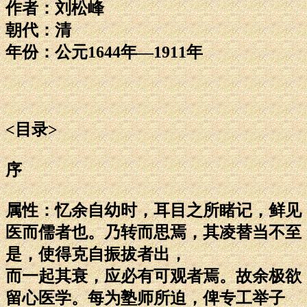
作者：刘松峰
朝代：清
年份：公元1644年—1911年
<目录>
序
属性：忆余自幼时，耳目之所睹记，鲜见
医而儒者也。乃转而思焉，其凌替当不至
是，使得克自振拔者出，
而一起其衰，应必有可观者焉。故余极欲
留心医学。每为塾师所迫，俾专工举子