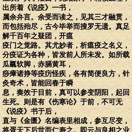
出所着《说疫》一书，
属余弁言。余受而读之，见其三才融贯，
而包括殆尽，古今毕举而搜罗无遗。真足
解千百年之疑团，开瘟
疫门之觉路。其尤妙者，析瘟疫之名义，
分疫证为各种，皆发前人所未发。如所载
瓜瓤软脚，赤膈黄耳，
痧瘴诸挣等疫疠怪疾，各有简便良方，针
灸奇术，皆能回春于瞬
息，奏效于目前，真可以参变阴阳，起回
生死。则是有《伤寒论》于前，不可无
《说疫》书于后，
直与《金匮》名编表里相成，参互尽变，
将胥天下后世而仁寿之。即云与良相之业