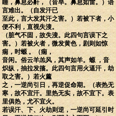
睡，鼻息必鼾，（音旱。鼻息如雷。）语
言难出。（自发汗已
至此，言大发其汗之害。）若被下者，小
便不利，直视失溲。
（脏气不固，故失溲。此四句言误下之
害。）若被火者，微发黄色，剧则如惊
痫，时螈 。（痫，
音闲。俗云羊羔风，其声如羊。螈 ，音
炽纵，抽拉发搐。此四句言用火逼汗，劫
取之害。）若火薰
之，一逆尚引日，再逆促命期。（表热无
寒，故不宜汗。里热无实，故不宜下。表
里俱热，尤不宜火。
若误汗、下、火劫则逆，一逆尚可延引时