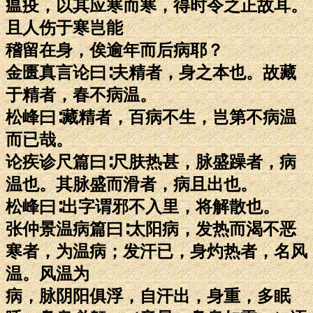
瘟疫，以其应寒而寒，得时令之正故耳。
且人伤于寒岂能
稽留在身，俟逾年而后病耶？
金匮真言论曰∶夫精者，身之本也。故藏
于精者，春不病温。
松峰曰∶藏精者，百病不生，岂第不病温
而已哉。
论疾诊尺篇曰∶尺肤热甚，脉盛躁者，病
温也。其脉盛而滑者，病且出也。
松峰曰∶出字谓邪不入里，将解散也。
张仲景温病篇曰∶太阳病，发热而渴不恶
寒者，为温病；发汗已，身灼热者，名风
温。风温为
病，脉阴阳俱浮，自汗出，身重，多眠