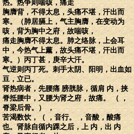
热。热争则喘咳，痛走
胸膺背，不得太息，头痛不堪，汗出而
寒。（肺居膈上，气主胸膺，在变动为
咳，背为胸中之府，故喘咳，
痛走胸膺不得太息。肺之络脉，上会耳
中，今热气上薰，故头痛不堪，汗出而
寒。）丙丁甚，庚辛大汗。
气逆则丙丁死。刺手太阴、阳明，出血如
豆，立已。
肾热病者，先腰痛 膀胱脉，循肩 内，挟
脊抵腰中，又腰为肾之府，故痛。 （ ，
脊梁后骨。） ，
苦渴数饮，（ ，音行。 ，音酸，酸痛
也。肾脉自循内踝之后，上 内，出 内