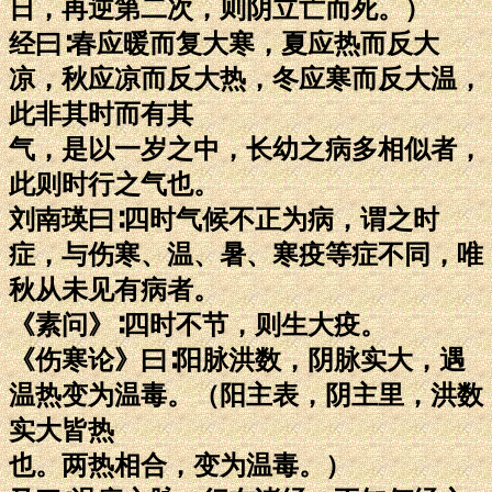
日，再逆第二次，则阴立亡而死。）
经曰∶春应暖而复大寒，夏应热而反大
凉，秋应凉而反大热，冬应寒而反大温，
此非其时而有其
气，是以一岁之中，长幼之病多相似者，
此则时行之气也。
刘南瑛曰∶四时气候不正为病，谓之时
症，与伤寒、温、暑、寒疫等症不同，唯
秋从未见有病者。
《素问》∶四时不节，则生大疫。
《伤寒论》曰∶阳脉洪数，阴脉实大，遇
温热变为温毒。（阳主表，阴主里，洪数
实大皆热
也。两热相合，变为温毒。）