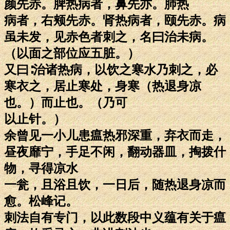
颜先赤。脾热病者，鼻先亦。肺热
病者，右颊先赤。肾热病者，颐先赤。病
虽未发，见赤色者刺之，名曰治未病。
（以面之部位应五脏。）
又曰∶治诸热病，以饮之寒水乃刺之，必
寒衣之，居止寒处，身寒（热退身凉
也。）而止也。（乃可
以止针。）
余曾见一小儿患瘟热邪深重，弃衣而走，
昼夜靡宁，手足不闲，翻动器皿，掏拨什
物，寻得凉水
一瓮，且浴且饮，一日后，随热退身凉而
愈。松峰记。
刺法自有专门，以此数段中义蕴有关于瘟