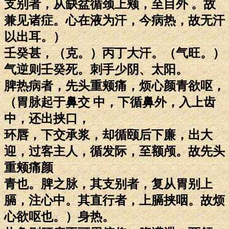
支别者，从缺盆循颈上颊，至目外 。故
兼见诸症。心在液为汗，今病热，故无汗
以出耳。）
壬癸甚，（克。）丙丁大汗。（气旺。）
气逆则壬癸死。刺手少阴、太阳。
脾热病者，先头重颊痛，烦心颜青欲呕，
（胃脉起于鼻交 中，下循鼻外，入上齿
中，还出挟口，
环唇，下交承浆，却循颐后下廉，出大
迎，过客主人，循发际，至额颅。故先头
重颊痛颜
青也。脾之脉，其支别者，复从胃别上
膈，注心中。其直行者，上膈挟咽。故烦
心欲呕也。）身热。