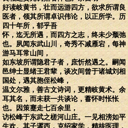
好读岐黄书，壮而远游四方，欲求所谓良
医者，领其所谓卓识伟论，以正所学。历
四十年所，郁乎吾
怀，迄无所遇，而四方之志，终未少颓弛
也。夙闻东武山川，奇秀不减雁宕，每神
游马耳常山间，
如东坡所谓隐君子者，庶忻然遇之。嗣闻
邑绅士显绪王君辈，谈次间曾于诸城刘相
国处，遇其胞侄松峰，
温文尔雅，善古文诗词，更精岐黄术。余
耳其名，而未获一共谈论，蓄怀时怅怅
也。因策蹇走七百余里，
访松峰于东武之槎河山庄。一见相滂如平
生欢。其子濯西，克绍家学，精核医理，