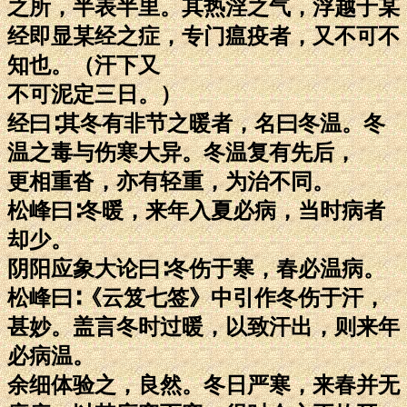
之所，半表半里。其热淫之气，浮越于某
经即显某经之症，专门瘟疫者，又不可不
知也。（汗下又
不可泥定三日。）
经曰∶其冬有非节之暖者，名曰冬温。冬
温之毒与伤寒大异。冬温复有先后，
更相重沓，亦有轻重，为治不同。
松峰曰∶冬暖，来年入夏必病，当时病者
却少。
阴阳应象大论曰∶冬伤于寒，春必温病。
松峰曰∶《云笈七签》中引作冬伤于汗，
甚妙。盖言冬时过暖，以致汗出，则来年
必病温。
余细体验之，良然。冬日严寒，来春并无