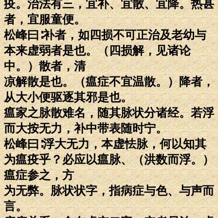
疫。治法有三，宜补、宜散、宜降。热甚
者，宜服童便。
松峰曰∶补者，如四损不可正治及老幼与
本来虚弱者是也。（四损解，见诸论
中。）散者，清
凉解散是也。（瘟症不宜温散。）降者，
从大小便驱逐其邪是也。
瘟家之脉散难名，随其脉状分诸经。若浮
而大按无力，补中带表随时宁。
松峰曰∶浮大无力，本虚怯脉，何以知其
为瘟疫乎？必应以瘟脉、（洪数而浮。）
瘟症参之，方
为无弊。脉状状字，指病症与色、与声而
言。