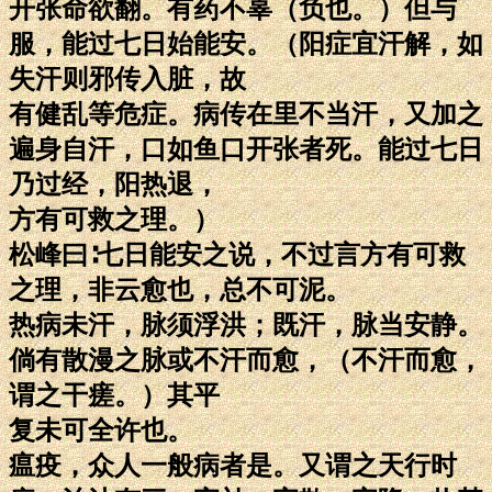
开张命欲翻。有药不辜（负也。）但与
服，能过七日始能安。（阳症宜汗解，如
失汗则邪传入脏，故
有健乱等危症。病传在里不当汗，又加之
遍身自汗，口如鱼口开张者死。能过七日
乃过经，阳热退，
方有可救之理。）
松峰曰∶七日能安之说，不过言方有可救
之理，非云愈也，总不可泥。
热病未汗，脉须浮洪；既汗，脉当安静。
倘有散漫之脉或不汗而愈，（不汗而愈，
谓之干瘥。）其平
复未可全许也。
瘟疫，众人一般病者是。又谓之天行时