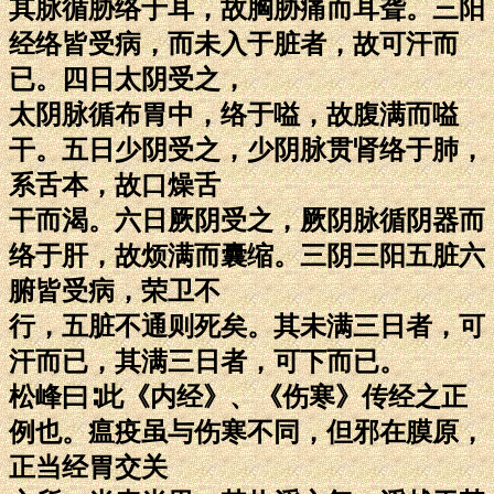
其脉循胁络于耳，故胸胁痛而耳聋。三阳
经络皆受病，而未入于脏者，故可汗而
已。四日太阴受之，
太阴脉循布胃中，络于嗌，故腹满而嗌
干。五日少阴受之，少阴脉贯肾络于肺，
系舌本，故口燥舌
干而渴。六日厥阴受之，厥阴脉循阴器而
络于肝，故烦满而囊缩。三阴三阳五脏六
腑皆受病，荣卫不
行，五脏不通则死矣。其未满三日者，可
汗而已，其满三日者，可下而已。
松峰曰∶此《内经》、《伤寒》传经之正
例也。瘟疫虽与伤寒不同，但邪在膜原，
正当经胃交关