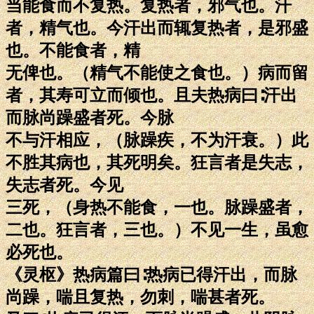
当能食而不复热。复热者，邪气也。汗
者，精气也。今汗出而辄复热者，是邪盛
也。不能食者，精
无俾也。（精气不能使之食也。）病而留
者，其寿可立而倾也。且夫热病曰∶汗出
而脉尚躁盛者死。今脉
不与汗相应，（脉躁疾，不为汗衰。）此
不胜其病也，其死明矣。狂言者是失志，
失志者死。今见
三死，（身热不能食，一也。脉躁盛者，
二也。狂言者，三也。）不见一生，虽愈
必死也。
《灵枢》热病篇曰∶热病已得汗出，而脉
尚躁，喘且复热，勿刺，喘甚者死。