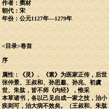
作者：窦材
朝代：宋
年份：公元1127年—1279年
<目录>卷首
序
属性：《灵》、《素》为医家正传，后世
张仲景、王叔和、孙思邈、孙兆、初虞
世、朱肱，皆不师《内经》，惟采
本草诸书，各以己见自成一家之技，治小
疾则可，治大病不效矣。（王叔和、朱肱