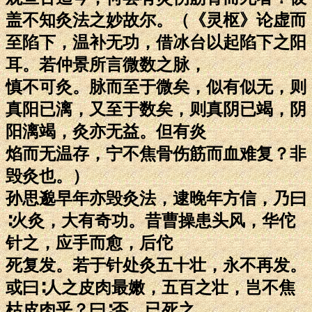
盖不知灸法之妙故尔。（《灵枢》论虚而
至陷下，温补无功，借冰台以起陷下之阳
耳。若仲景所言微数之脉，
慎不可灸。脉而至于微矣，似有似无，则
真阳已漓，又至于数矣，则真阴已竭，阴
阳漓竭，灸亦无益。但有炎
焰而无温存，宁不焦骨伤筋而血难复？非
毁灸也。）
孙思邈早年亦毁灸法，逮晚年方信，乃曰
∶火灸，大有奇功。昔曹操患头风，华佗
针之，应手而愈，后佗
死复发。若于针处灸五十壮，永不再发。
或曰∶人之皮肉最嫩，五百之壮，岂不焦
枯皮肉乎？曰∶否。已死之