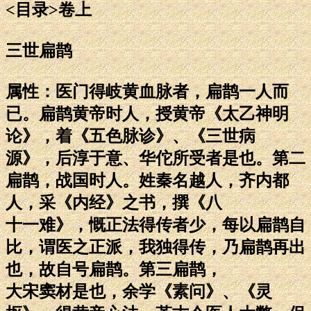
<目录>卷上
三世扁鹊
属性：医门得岐黄血脉者，扁鹊一人而
已。扁鹊黄帝时人，授黄帝《太乙神明
论》，着《五色脉诊》、《三世病
源》，后淳于意、华佗所受者是也。第二
扁鹊，战国时人。姓秦名越人，齐内都
人，采《内经》之书，撰《八
十一难》，慨正法得传者少，每以扁鹊自
比，谓医之正派，我独得传，乃扁鹊再出
也，故自号扁鹊。第三扁鹊，
大宋窦材是也，余学《素问》、《灵