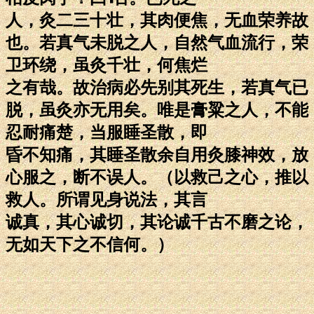
人，灸二三十壮，其肉便焦，无血荣养故
也。若真气未脱之人，自然气血流行，荣
卫环绕，虽灸千壮，何焦烂
之有哉。故治病必先别其死生，若真气已
脱，虽灸亦无用矣。唯是膏粱之人，不能
忍耐痛楚，当服睡圣散，即
昏不知痛，其睡圣散余自用灸膝神效，放
心服之，断不误人。（以救己之心，推以
救人。所谓见身说法，其言
诚真，其心诚切，其论诚千古不磨之论，
无如天下之不信何。）