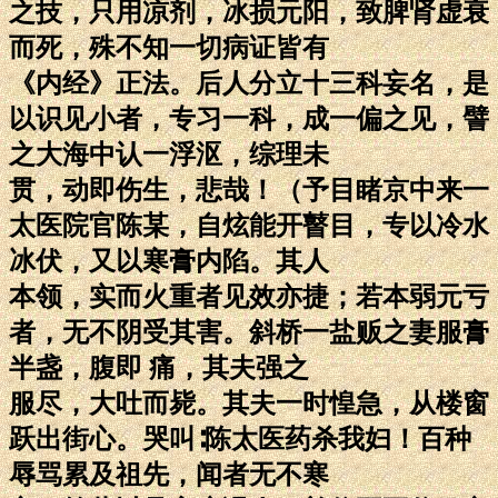
之技，只用凉剂，冰损元阳，致脾肾虚衰
而死，殊不知一切病证皆有
《内经》正法。后人分立十三科妄名，是
以识见小者，专习一科，成一偏之见，譬
之大海中认一浮沤，综理未
贯，动即伤生，悲哉！（予目睹京中来一
太医院官陈某，自炫能开瞽目，专以冷水
冰伏，又以寒膏内陷。其人
本领，实而火重者见效亦捷；若本弱元亏
者，无不阴受其害。斜桥一盐贩之妻服膏
半盏，腹即 痛，其夫强之
服尽，大吐而毙。其夫一时惶急，从楼窗
跃出街心。哭叫∶陈太医药杀我妇！百种
辱骂累及祖先，闻者无不寒