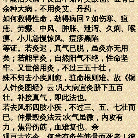
余种大病，不用灸艾、丹药，
如何救得性命，劫得病回？如伤寒、疽
疮、劳瘵、中风、肿胀、泄泻、久痢、喉
痹、小儿急慢惊风、痘疹黑陷
等证。若灸迟，真气已脱，虽灸亦无用
矣；若能早灸，自然阳气不绝，性命坚
牢。又世俗用灸，不过三五十壮，
殊不知去小疾则愈，驻命根则难。故《铜
人针灸图经》云∶凡大病宜灸脐下五百
壮。补接真气，即此法也。
若去风邪四肢小疾，不过三、五、七壮而
已。仲景毁灸法云∶火气虽微，内攻有
力，焦骨伤筋，血难复也。余
观亘古迄今，何尝有灸伤筋骨而死者！彼