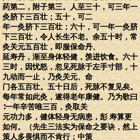
药第二，附子第三。人至三十，可三年一
灸脐下三百壮；五十，可二
年一灸脐下三百壮；六十，可一年一灸脐
下三百壮，令人长生不老。余五十时，常
灸关元五百壮，即服保命丹、
延寿丹，渐至身体轻健，羡进饮食。六十
三时，因忧怒，忽见死脉于左手寸部，十
九动而一止，乃灸关元、命
门各五百壮。五十日后，死脉不复见矣。
每年常如此灸，遂得老年康健。乃为歌曰
∶一年辛苦唯三百，灸取关
元功力多，健体轻身无病患，彭 寿算更
如何。（先生三法实为保命之要诀，然上
策人多畏惧而不肯行；中策