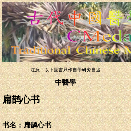
注意：以下圖書只作自學研究自途
中醫學
扁鹊心书
书名：扁鹊心书