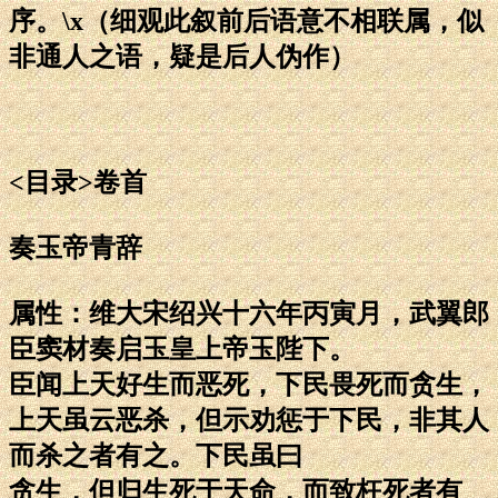
序。\x（细观此叙前后语意不相联属，似
非通人之语，疑是后人伪作）
<目录>卷首
奏玉帝青辞
属性：维大宋绍兴十六年丙寅月，武翼郎
臣窦材奏启玉皇上帝玉陛下。
臣闻上天好生而恶死，下民畏死而贪生，
上天虽云恶杀，但示劝惩于下民，非其人
而杀之者有之。下民虽曰
贪生，但归生死于天命，而致枉死者有