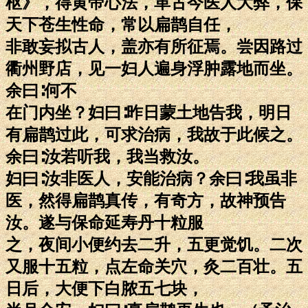
枢》，得黄帝心法，革古今医人大弊，保
天下苍生性命，常以扁鹊自任，
非敢妄拟古人，盖亦有所征焉。尝因路过
衢州野店，见一妇人遍身浮肿露地而坐。
余曰∶何不
在门内坐？妇曰∶昨日蒙土地告我，明日
有扁鹊过此，可求治病，我故于此候之。
余曰∶汝若听我，我当救汝。
妇曰∶汝非医人，安能治病？余曰∶我虽非
医，然得扁鹊真传，有奇方，故神预告
汝。遂与保命延寿丹十粒服
之，夜间小便约去二升，五更觉饥。二次
又服十五粒，点左命关穴，灸二百壮。五
日后，大便下白脓五七块，