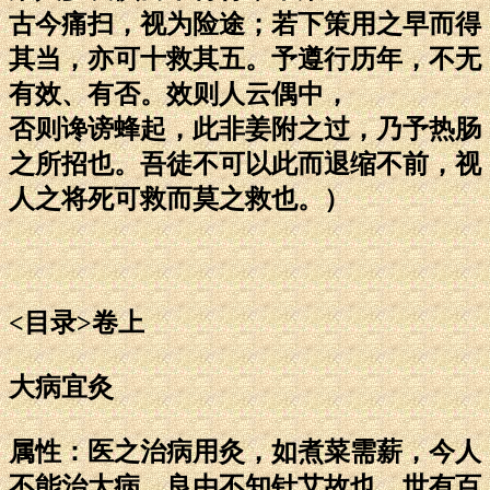
古今痛扫，视为险途；若下策用之早而得
其当，亦可十救其五。予遵行历年，不无
有效、有否。效则人云偶中，
否则谗谤蜂起，此非姜附之过，乃予热肠
之所招也。吾徒不可以此而退缩不前，视
人之将死可救而莫之救也。）
<目录>卷上
大病宜灸
属性：医之治病用灸，如煮菜需薪，今人
不能治大病，良由不知针艾故也。世有百