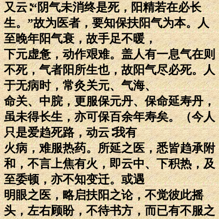
又云∶“阴气未消终是死，阳精若在必长
生。”故为医者，要知保扶阳气为本。人
至晚年阳气衰，故手足不暖，
下元虚惫，动作艰难。盖人有一息气在则
不死，气者阳所生也，故阳气尽必死。人
于无病时，常灸关元、气海、
命关、中脘，更服保元丹、保命延寿丹，
虽未得长生，亦可保百余年寿矣。（今人
只是爱趋死路，动云∶我有
火病，难服热药。所延之医，悉皆趋承附
和，不言上焦有火，即云中、下积热，及
至委顿，亦不知变迁。或遇
明眼之医，略启扶阳之论，不觉彼此摇
头，左右顾盼，不待书方，而已有不服之