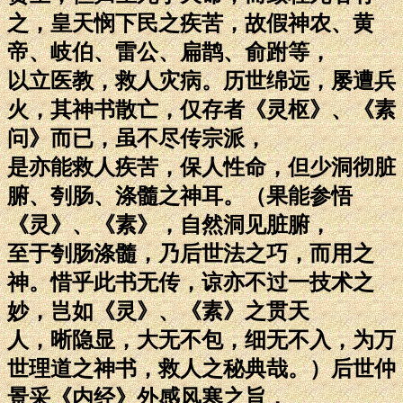
之，皇天悯下民之疾苦，故假神农、黄
帝、岐伯、雷公、扁鹊、俞跗等，
以立医教，救人灾病。历世绵远，屡遭兵
火，其神书散亡，仅存者《灵枢》、《素
问》而已，虽不尽传宗派，
是亦能救人疾苦，保人性命，但少洞彻脏
腑、刳肠、涤髓之神耳。（果能参悟
《灵》、《素》，自然洞见脏腑，
至于刳肠涤髓，乃后世法之巧，而用之
神。惜乎此书无传，谅亦不过一技术之
妙，岂如《灵》、《素》之贯天
人，晰隐显，大无不包，细无不入，为万
世理道之神书，救人之秘典哉。）后世仲
景采《内经》外感风寒之旨，