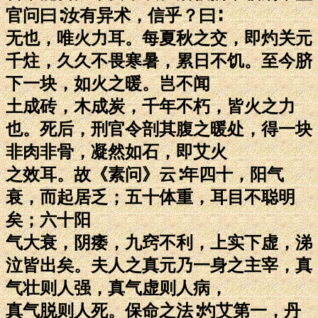
官问曰∶汝有异术，信乎？曰∶
无也，唯火力耳。每夏秋之交，即灼关元
千炷，久久不畏寒暑，累日不饥。至今脐
下一块，如火之暖。岂不闻
土成砖，木成炭，千年不朽，皆火之力
也。死后，刑官令剖其腹之暖处，得一块
非肉非骨，凝然如石，即艾火
之效耳。故《素问》云∶年四十，阳气
衰，而起居乏；五十体重，耳目不聪明
矣；六十阳
气大衰，阴痿，九窍不利，上实下虚，涕
泣皆出矣。夫人之真元乃一身之主宰，真
气壮则人强，真气虚则人病，
真气脱则人死。保命之法∶灼艾第一，丹