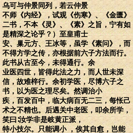
乌可与仲景同列，若云仲景
不师《内经》，试观《伤寒》、《金匮》
二书，不本《灵》、《素》之旨，宁有如
是精深之论乎？）至皇甫士
安、巢元方、王冰等，虽学《素问》，而
不得方学之传，亦根据前六子方法而行。
此书从古至今，未得通行。余
业医四世，皆得此法之力，而人世未深
信，故难梓行。余初学医，尽博六子之
书，以为医之理尽矣。然调治小
疾，百发百中，临大病百无二三，每怅己
术之不精也。后遇关中老医，叩余所学，
笑曰∶汝学非是岐黄正派，
特小技尔。只能调小 ，俟其自愈，岂能