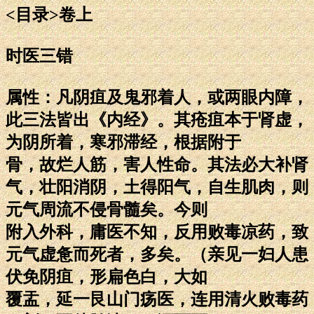
<目录>卷上
时医三错
属性：凡阴疽及鬼邪着人，或两眼内障，
此三法皆出《内经》。其疮疽本于肾虚，
为阴所着，寒邪滞经，根据附于
骨，故烂人筋，害人性命。其法必大补肾
气，壮阳消阴，土得阳气，自生肌肉，则
元气周流不侵骨髓矣。今则
附入外科，庸医不知，反用败毒凉药，致
元气虚惫而死者，多矣。（亲见一妇人患
伏免阴疽，形扁色白，大如
覆盂，延一艮山门疡医，连用清火败毒药