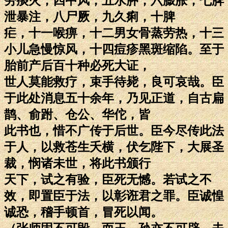
劳痰火，四中风，五水肿，六臌胀，七脾
泄暴注，八尸厥，九久痢，十脾
疟，十一喉痹，十二男女骨蒸劳热，十三
小儿急慢惊风，十四痘疹黑斑缩陷。至于
胎前产后百十种必死大证，
世人莫能救疗，束手待毙，良可哀哉。臣
于此处消息五十余年，乃见正道，自古扁
鹊、俞跗、仓公、华佗，皆
此书也，惜不广传于后世。臣今尽传此法
于人，以救苍生夭横，伏乞陛下，大展圣
裁，悯诸未世，将此书颁行
天下，试之有验，臣死无憾。若试之不
效，即置臣于法，以彰诳君之罪。臣诚惶
诚恐，稽手顿首，冒死以闻。