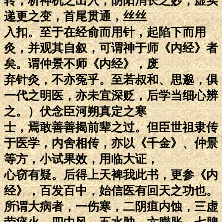
转，析神机之出入，阴阳消长之妙，虚实
递更之变，首尾贯通，丝丝
入扣。至于在经俞而用针，起陷下而用
灸，并观其自叙，可谓神于师《内经》者
矣。谓仲景不师《内经》，废
弃针灸，不亦冤乎。至若叔和、思邈，俱
一代之明医，亦未宜深贬，后学当细心辨
之。）伏念臣河朔真定之寒
士，焉敢善善揭前辈之过。但臣世祖隶传
于医学，内舍相传，亦以《千金》、仲景
等方，小试果效，用临大证，
心窃有疑。后得上天裨我此书，更参《内
经》，百发百中，始信医有回天之功也。
所谓大病者，一伤寒，二阴疽内蚀，三虚