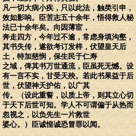
凡一切大病小疾，只以此法，触类引申，
效如影响。臣苦志五十余年，悟得救人秘
法已十余年矣。向因薄宦，
奔走四方，今年过不逾，常虑身填沟壑，
其书失传，遂欲考订发梓，伏望皇天后
土，特加慈悯，保生民于仁寿
之域，俾其书万世通流，臣虽死无憾。设
有一言不实，甘受天殃。若此书果益于后
世，伏望神天护佑，以广其
传。（设此重誓，以质上帝，则其立心切
于天下后世可知。学人不可谓偏于从热而
忽视之，以负先生一片救世
婆心。）臣诚惶诚恐冒罪以闻。