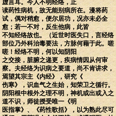
虚言耳。今人不明经络，止
读药性病机，故无能别病所在。漫将药
试，偶对稍愈，便尔居功，况亦未必全
愈；若一不对，反生他病，此皆
不知经络故也。（近世时医失口，言经络
部位乃外科治毒要法，方脉何藉于此。嗟
嗟！经络不明，何以知阴阳
之交接，脏腑之递更，疾病情因从何审
察。夫经络为识病之要道，尚不肯讲求，
焉望其宗主《内经》，研究《
伤寒》，识血气之生始，知荣卫之循行。
阴阳根中根外之理不明，神机或出或入之
道不识，师徒授受唯一《明
医指掌》、《药性歌括》，以为熟此尽可