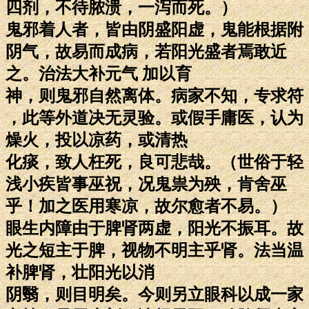
四剂，不待脓溃，一泻而死。）
鬼邪着人者，皆由阴盛阳虚，鬼能根据附
阴气，故易而成病，若阳光盛者焉敢近
之。治法大补元气 加以育
神，则鬼邪自然离体。病家不知，专求符
，此等外道决无灵验。或假手庸医，认为
燥火，投以凉药，或清热
化痰，致人枉死，良可悲哉。（世俗于轻
浅小疾皆事巫祝，况鬼祟为殃，肯舍巫
乎！加之医用寒凉，故尔愈者不易。）
眼生内障由于脾肾两虚，阳光不振耳。故
光之短主于脾，视物不明主乎肾。法当温
补脾肾，壮阳光以消
阴翳，则目明矣。今则另立眼科以成一家