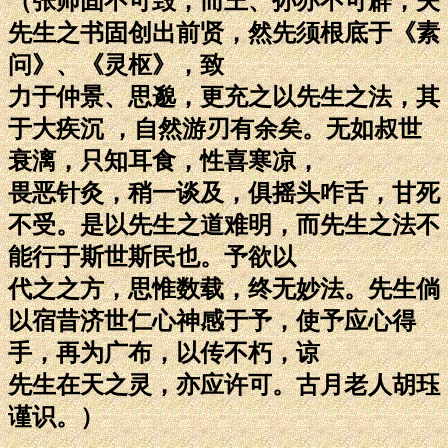
（张师固不可毁，而王、孙亦不可辟，夫
先生之书固创出前贤，然先须根底于《素
问》、《灵枢》，致
力于仲景、思邈，更充之以先生之法，其
于大疾沉 ，自然游刃有余矣。无如叔世
衰漓，只知耳食，性喜寒凉，
畏恶针灸，稍一谈及，俱摇头咋舌，甘死
不受。是以先生之道难明，而先生之法不
能行于斯世斯民也。予欲以
代之之方，思惟数载，终无妙法。先生倘
以宿昔济世仁心神感于予，使予应心得
手，再为广布，以传不朽，谅
先生在天之灵，亦应许可。古月老人胡珏
谨识。）