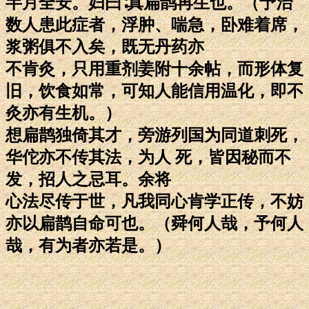
半月全安。妇曰∶真扁鹊再生也。（予治
数人患此症者，浮肿、喘急，卧难着席，
浆粥俱不入矣，既无丹药亦
不肯灸，只用重剂姜附十余帖，而形体复
旧，饮食如常，可知人能信用温化，即不
灸亦有生机。）
想扁鹊独倚其才，旁游列国为同道刺死，
华佗亦不传其法，为人 死，皆因秘而不
发，招人之忌耳。余将
心法尽传于世，凡我同心肯学正传，不妨
亦以扁鹊自命可也。（舜何人哉，予何人
哉，有为者亦若是。）