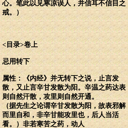
心。笔此以见寒凉误人，并信耳不信目之
戒。）
<目录>卷上
忌用转下
属性：《内经》并无转下之说，止言发
散，又止言辛甘发散为阳。辛温之药达表
则自然汗散，攻里则自然开通。
（据先生之论谓辛甘发散为阳，故表邪解
而里自和，非辛甘能攻里也，后人当活
看。）非若寒苦之药，动人