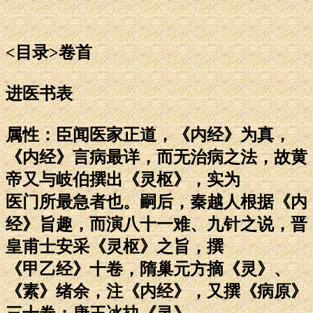
<目录>卷首
进医书表
属性：臣闻医家正道，《内经》为真，
《内经》言病最详，而无治病之法，故黄
帝又与岐伯撰出《灵枢》，实为
医门所最急者也。嗣后，秦越人根据《内
经》旨趣，而演八十一难、九针之说，晋
皇甫士安采《灵枢》之旨，撰
《甲乙经》十卷，隋巢元方摘《灵》、
《素》绪余，注《内经》，又撰《病原》