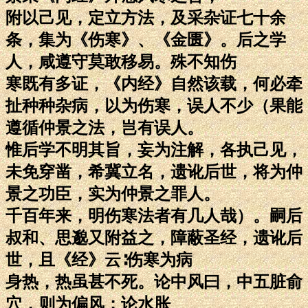
附以己见，定立方法，及采杂证七十余
条，集为《伤寒》、《金匮》。后之学
人，咸遵守莫敢移易。殊不知伤
寒既有多证，《内经》自然该载，何必牵
扯种种杂病，以为伤寒，误人不少（果能
遵循仲景之法，岂有误人。
惟后学不明其旨，妄为注解，各执己见，
未免穿凿，希冀立名，遗讹后世，将为仲
景之功臣，实为仲景之罪人。
千百年来，明伤寒法者有几人哉）。嗣后
叔和、思邈又附益之，障蔽圣经，遗讹后
世，且《经》云∶伤寒为病
身热，热虽甚不死。论中风曰，中五脏俞
穴，则为偏风；论水胀