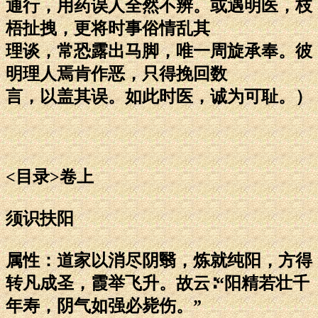
通行，用药误人全然不辨。或遇明医，枝
梧扯拽，更将时事俗情乱其
理谈，常恐露出马脚，唯一周旋承奉。彼
明理人焉肯作恶，只得挽回数
言，以盖其误。如此时医，诚为可耻。）
<目录>卷上
须识扶阳
属性：道家以消尽阴翳，炼就纯阳，方得
转凡成圣，霞举飞升。故云∶“阳精若壮千
年寿，阴气如强必毙伤。”