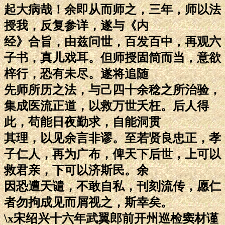
起大病哉！余即从而师之，三年，师以法
授我，反复参详，遂与《内
经》合旨，由兹问世，百发百中，再观六
子书，真儿戏耳。但师授固简而当，意欲
梓行，恐有未尽。遂将追随
先师所历之法，与己四十余稔之所治验，
集成医流正道，以救万世夭枉。后人得
此，苟能日夜勤求，自能洞贯
其理，以见余言非谬。至若贤良忠正，孝
子仁人，再为广布，俾天下后世，上可以
救君亲，下可以济斯民。余
因恐遭天谴，不敢自私，刊刻流传，愿仁
者勿拘成见而屑视之，斯幸矣。
\x宋绍兴十六年武翼郎前开州巡检窦材谨