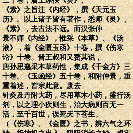
三十卷；唐王冰抉《灵》、
《素》之旨注《内经》，撰《天元玉
历》。以上诸子皆有著作，悉师《灵》、
《素》，去古法不远。而汉张仲
景不师《内经》，惟采《本草》、《汤
液》，着《金匮玉函》十卷，撰《伤寒
论》十卷。晋王叔和又赘其说，
唐孙思邈采本草药性，集成《千金方》三
十卷。《玉函经》五十卷，和附仲景，重
重着述，皆宗此意。废去
针灸及丹附大药，尽用草木小药，盛行汤
剂，以之理小疾则生，治大病则百无一
活，至千百世，误死天下苍生。
（《伤寒》、《金匮》之书，辨六气之环