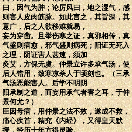
曰，因气为肿；论厉风曰，地之湿气，感
则害人皮肉筋脉。如此言之，其旨深，其
意广，后之人欲移难就易，
妄为穿凿。且举伤寒之证，真邪相传，真
气盛则病愈，邪气盛则病死；阳证无死入
之理，阴证害人甚速，须加
灸艾，方保无虞。仲景立许多承气汤，使
后人错用，致寒凉杀人于顷刻也。（三承
气汤恶能害人。后学不明阴
阳承制之道，而妄用承气者害之耳，于仲
景何尤？）
臣因母病，用仲景之法不效，遂成不救，
痛心疾首，精究《内经》，又得皇天默
授，经历十年方得灵验。