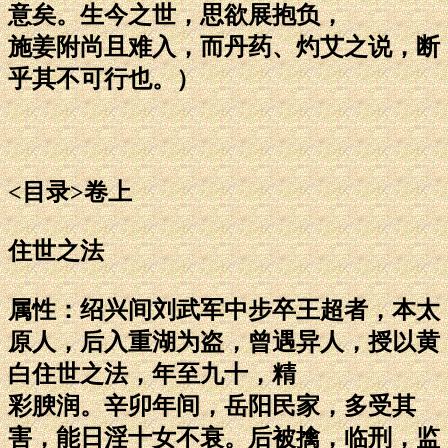
意矣。生今之世，思欲展抱负，
施姜附尚且难入，而丹药、灼艾之说，断
乎其不可行也。）
<目录>卷上
住世之法
属性：绍兴间刘武军中步卒王超者，本太
原人，后入重湖为盗，曾遇异人，授以黄
白住世之法，年至九十，精
彩腴润。辛卯年间，岳阳民家，多受其
害，能日淫十女不衰。后被擒，临刑，监