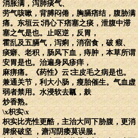
消胀满，泻肺痰气、
劳气咳嗽，背膊闷倦，胸膈痞结，腹胁满
痛。东垣云∶消心下痞塞之痰，泄腹中滞
塞之气是也。止呕逆，反胃，
霍乱及五膈气，泻痢，消宿食，破 瘕、
痰癖、老积，肠风下血，痔肿，本草所谓
安胃是也。治遍身风疹痒，
麻痹痛。《药性》云∶主皮毛之病是也。
兼通关节，利大小肠，瘦胎催生。气血虚
弱者禁用。水浸软去瓤，麸
炒香熟。
\x枳实\x
枳实比壳性更酷，主治大同下胁腹，更消
脾瘀破坚 ，溏泻阴痿莫误服。