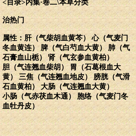
<目录>内集·卷二\本草分类
治热门
属性：肝（气柴胡血黄芩） 心（气麦门
冬血黄连） 脾（气白芍血大黄） 肺（气
石膏血山栀） 肾（气玄参血黄柏）
胆（气连翘血柴胡） 胃（石葛根血大
黄） 三焦（气连翘血地皮） 膀胱（气滑
石血黄柏） 大肠（气连翘血大黄）
小肠（气赤茯血木通） 胞络（气麦门冬
血牡丹皮）