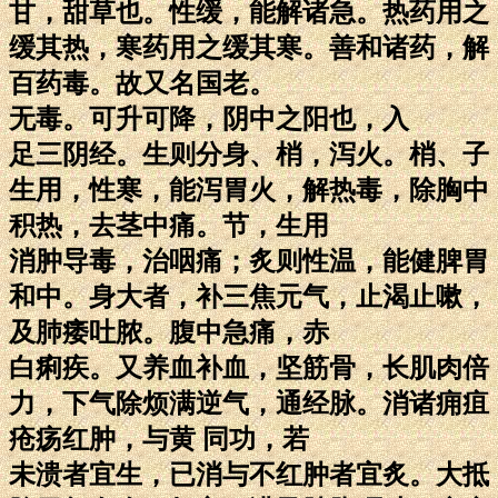
甘，甜草也。性缓，能解诸急。热药用之
缓其热，寒药用之缓其寒。善和诸药，解
百药毒。故又名国老。
无毒。可升可降，阴中之阳也，入
足三阴经。生则分身、梢，泻火。梢、子
生用，性寒，能泻胃火，解热毒，除胸中
积热，去茎中痛。节，生用
消肿导毒，治咽痛；炙则性温，能健脾胃
和中。身大者，补三焦元气，止渴止嗽，
及肺痿吐脓。腹中急痛，赤
白痢疾。又养血补血，坚筋骨，长肌肉倍
力，下气除烦满逆气，通经脉。消诸痈疽
疮疡红肿，与黄 同功，若
未溃者宜生，已消与不红肿者宜炙。大抵