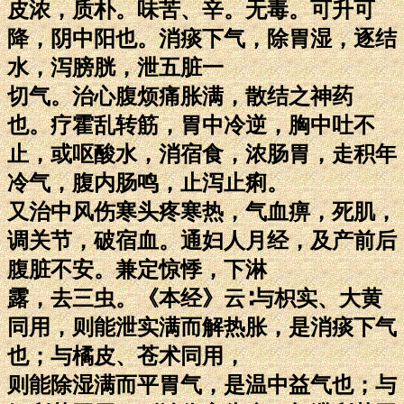
皮浓，质朴。味苦、辛。无毒。可升可
降，阴中阳也。消痰下气，除胃湿，逐结
水，泻膀胱，泄五脏一
切气。治心腹烦痛胀满，散结之神药
也。疗霍乱转筋，胃中冷逆，胸中吐不
止，或呕酸水，消宿食，浓肠胃，走积年
冷气，腹内肠鸣，止泻止痢。
又治中风伤寒头疼寒热，气血痹，死肌，
调关节，破宿血。通妇人月经，及产前后
腹脏不安。兼定惊悸，下淋
露，去三虫。《本经》云∶与枳实、大黄
同用，则能泄实满而解热胀，是消痰下气
也；与橘皮、苍术同用，
则能除湿满而平胃气，是温中益气也；与