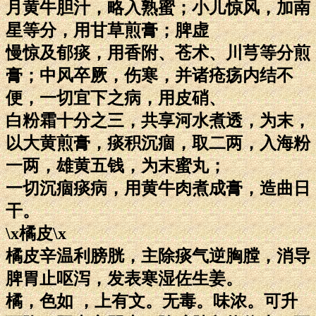
月黄牛胆汁，略入熟蜜；小儿惊风，加南
星等分，用甘草煎膏；脾虚
慢惊及郁痰，用香附、苍术、川芎等分煎
膏；中风卒厥，伤寒，并诸疮疡内结不
便，一切宜下之病，用皮硝、
白粉霜十分之三，共享河水煮透，为末，
以大黄煎膏，痰积沉痼，取二两，入海粉
一两，雄黄五钱，为末蜜丸；
一切沉痼痰病，用黄牛肉煮成膏，造曲日
干。
\x橘皮\x
橘皮辛温利膀胱，主除痰气逆胸膛，消导
脾胃止呕泻，发表寒湿佐生姜。
橘，色如 ，上有文。无毒。味浓。可升