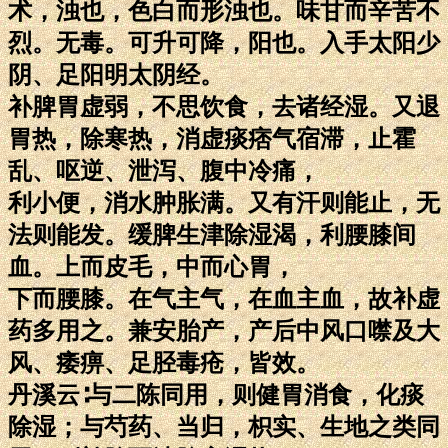
术，浊也，色白而形浊也。味甘而辛苦不
烈。无毒。可升可降，阳也。入手太阳少
阴、足阳明太阴经。
补脾胃虚弱，不思饮食，去诸经湿。又退
胃热，除寒热，消虚痰痞气宿滞，止霍
乱、呕逆、泄泻、腹中冷痛，
利小便，消水肿胀满。又有汗则能止，无
法则能发。缓脾生津除湿渴，利腰膝间
血。上而皮毛，中而心胃，
下而腰膝。在气主气，在血主血，故补虚
药多用之。兼安胎产，产后中风口噤及大
风、痿痹、足胫毒疮，皆效。
丹溪云∶与二陈同用，则健胃消食，化痰
除湿；与芍药、当归，枳实、生地之类同