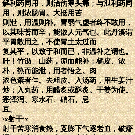
解利药同用，则治伤寒头痛；与泄利药同
用，则浓肠胃。大抵用苦
则泄，用温则补。胃弱气虚者终不敢用，
以其味苦而辛，能散人元气也。此丹溪谓
平胃散用之，不使胃土太过而
复其平，以致于和而已，非温补之谓也。
吁！竹沥、山药，凉而能补；橘皮、浓
朴，热而能泄，用者悟之。肉
浓色紫者佳。去粗皮。入汤药，用生姜汁
炒；入丸药，用醋炙或酥炙。干姜为使。
恶泽泻、寒水石、硝石。忌
豆。
\x射干\x
射干苦寒消食热，宽膨下气逐老血，破癖