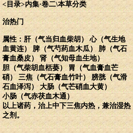
<目录>内集·卷二\本草分类
治热门
属性：肝（气当归血柴胡） 心（气生地
血黄连） 脾（气芍药血木瓜） 肺（气石
膏血桑皮） 肾（气知母血生地）
胆（气柴胡血栝蒌） 胃（气血膏血芒
硝） 三焦（气石膏血竹叶） 膀胱（气滑
石血泽泻） 大肠（气芒硝血大黄）
小肠（气赤茯血木通）
以上诸药，治上中下三焦内热，兼治湿热
之剂。