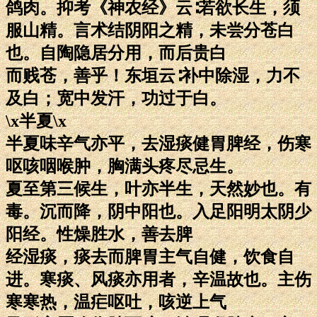
鸽肉。抑考《神农经》云∶若欲长生，须
服山精。言术结阴阳之精，未尝分苍白
也。自陶隐居分用，而后贵白
而贱苍，善乎！东垣云∶补中除湿，力不
及白；宽中发汗，功过于白。
\x半夏\x
半夏味辛气亦平，去湿痰健胃脾经，伤寒
呕咳咽喉肿，胸满头疼尽忌生。
夏至第三候生，叶亦半生，天然妙也。有
毒。沉而降，阴中阳也。入足阳明太阴少
阳经。性燥胜水，善去脾
经湿痰，痰去而脾胃主气自健，饮食自
进。寒痰、风痰亦用者，辛温故也。主伤
寒寒热，温疟呕吐，咳逆上气