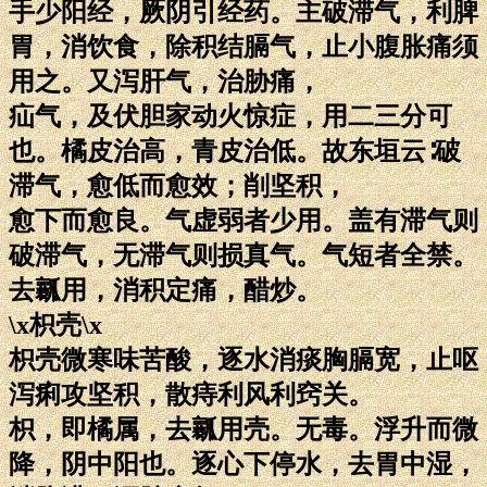
手少阳经，厥阴引经药。主破滞气，利脾
胃，消饮食，除积结膈气，止小腹胀痛须
用之。又泻肝气，治胁痛，
疝气，及伏胆家动火惊症，用二三分可
也。橘皮治高，青皮治低。故东垣云∶破
滞气，愈低而愈效；削坚积，
愈下而愈良。气虚弱者少用。盖有滞气则
破滞气，无滞气则损真气。气短者全禁。
去瓤用，消积定痛，醋炒。
\x枳壳\x
枳壳微寒味苦酸，逐水消痰胸膈宽，止呕
泻痢攻坚积，散痔利风利窍关。
枳，即橘属，去瓤用壳。无毒。浮升而微
降，阴中阳也。逐心下停水，去胃中湿，