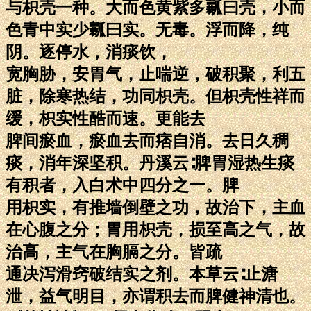
与枳壳一种。大而色黄紫多瓤曰壳，小而
色青中实少瓤曰实。无毒。浮而降，纯
阴。逐停水，消痰饮，
宽胸胁，安胃气，止喘逆，破积聚，利五
脏，除寒热结，功同枳壳。但枳壳性祥而
缓，枳实性酷而速。更能去
脾间瘀血，瘀血去而痞自消。去日久稠
痰，消年深坚积。丹溪云∶脾胃湿热生痰
有积者，入白术中四分之一。脾
用枳实，有推墙倒壁之功，故治下，主血
在心腹之分；胃用枳壳，损至高之气，故
治高，主气在胸膈之分。皆疏
通决泻滑窍破结实之剂。本草云∶止溏
泄，益气明目，亦谓积去而脾健神清也。