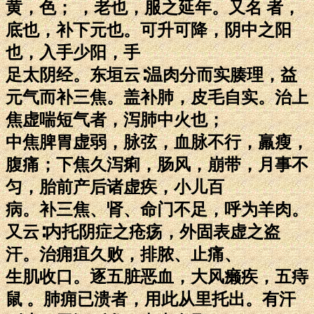
黄，色； ，老也，服之延年。又名 者，
底也，补下元也。可升可降，阴中之阳
也，入手少阳，手
足太阴经。东垣云∶温肉分而实腠理，益
元气而补三焦。盖补肺，皮毛自实。治上
焦虚喘短气者，泻肺中火也；
中焦脾胃虚弱，脉弦，血脉不行，羸瘦，
腹痛；下焦久泻痢，肠风，崩带，月事不
匀，胎前产后诸虚疾，小儿百
病。补三焦、肾、命门不足，呼为羊肉。
又云∶内托阴症之疮疡，外固表虚之盗
汗。治痈疽久败，排脓、止痛、
生肌收口。逐五脏恶血，大风癞疾，五痔
鼠 。肺痈已溃者，用此从里托出。有汗