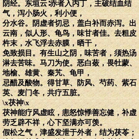
阴经。东垣云∶赤者入丙丁，主破结血结
气，泻小肠火，利小便，
分水谷。阴虚者切忌，盖白补而赤泻。出
云南，似人形、龟鸟，味甘者佳。去粗皮
杵末，水飞浮去赤膜，晒干，
免致损目。有生山之阴，味苦者，须热汤
淋去苦味。马刀为使。恶白蔹，畏牡蒙、
地榆、雄黄、秦艽、龟甲，
忌醋及酸物。得甘草、防风、芍药、紫石
英、麦门冬，共疗五脏。
\x茯神\x
茯神能疗风虚眩，恚怒惊悸善忘健，补虚
劳乏辟不祥，心下坚满亦可羡。
假松之气，津盛发泄于外者，结为茯苓；