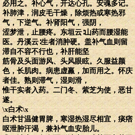
必用之。补心气，开达心孔。安魂多记。
补肺津，润皮毛干燥，除烦热或寒热邪
气，下逆气。补肾阳气，强阴，
涩梦泄，止腰疼。东垣云∶山药而腰湿能
医。丹溪云∶生者消肿硬。盖补气血则留
滞自不容不行也，补肝能坚
筋骨及头面游风、头风眼眩。久服益颜
色，长肌肉。病患虚羸，加而用之。怀庆
者佳。熟则滞气，湿则滑，
惟干实者入药。二门冬、紫芝为使，恶甘
遂。
\x白术\x
白术甘温健胃脾，寒湿热湿尽相宜，痰痞
呕泄肿汗渴，兼补气血安胎儿。