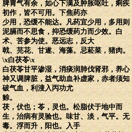
脾胃气有余，如心下满及肿胀呕吐，痢疾
初作，皆不可用。下焦药亦
少用，恐缓不能达。凡药宜少用，多用则
泥膈而不思食，抑恐缓药力而少效。白
术、苦参为使。恶远志，反大
戟、芫花、甘遂、海藻。忌菘菜，猪肉。
\x白茯苓\x
白茯苓甘平渗湿，消痰润肺伐肾邪，养心
神又调脾脏，益气助血补虚家，赤者须知
破气血，利溲入丙功尤
赊。
茯，伏也；苓，灵也。松脂伏于地中而
生，治病有灵验也。味甘、淡，气平。无
毒。浮而升，阳也。入手