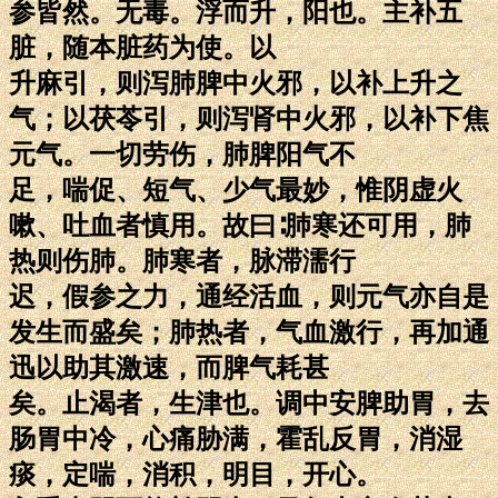
参皆然。无毒。浮而升，阳也。主补五
脏，随本脏药为使。以
升麻引，则泻肺脾中火邪，以补上升之
气；以茯苓引，则泻肾中火邪，以补下焦
元气。一切劳伤，肺脾阳气不
足，喘促、短气、少气最妙，惟阴虚火
嗽、吐血者慎用。故曰∶肺寒还可用，肺
热则伤肺。肺寒者，脉滞濡行
迟，假参之力，通经活血，则元气亦自是
发生而盛矣；肺热者，气血激行，再加通
迅以助其激速，而脾气耗甚
矣。止渴者，生津也。调中安脾助胃，去
肠胃中冷，心痛胁满，霍乱反胃，消湿
痰，定喘，消积，明目，开心。