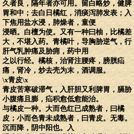
久者良，隔年者亦可用。留白略炒，健脾
胃和中；去白日橘红，消痰泻肺发表；入
下焦用盐水浸，肺燥者，童便
浸晒。白檀为使。又有一种曰柚，比橘差
大，不堪入药。青橘叶，导胸胁逆气，行
肝气乳肿痛及胁痈，药中用
之以行经。橘核，治肾注腰疼，膀胱疝
痛，肾冷，炒去壳为末，酒调服。
\x青皮\x
青皮苦寒破滞气，入肝胆又利脾胃，膈胁
小腹痛且膨，疝积愈低愈能治。
与橘皮一种。大而色红已成熟者，曰橘
皮；小而色青未成熟者，曰青皮。无毒。
沉而降，阴中阳也。入