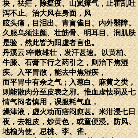
块，祛疟，除瘟疫、山岚瘴气，止霍乱吐
泻不止。治大风在身面，风
眩头痛，目泪出、青盲雀目、内外翳障。
久服乌须注颜、壮筋骨、明耳目、润肌肤
是验，然此皆为阳虚者言也。
丹溪云∶辛散雄壮，发汗甚速。以黄柏、
牛膝、石膏下行之药引之，则治下焦湿
疾。入平胃散，能去中焦湿疾，
而平胃中有余之气；入葱白、麻黄之类，
则能散肉分至皮表之邪。惟血虚怯弱及七
情气闷者慎用，误服耗气血，
燥津液，虚火动而痞闷愈甚。米泔浸七日
夜，去粗皮，炒黄色，或童便浸。防风、
地榆为使。忌桃、李、雀、