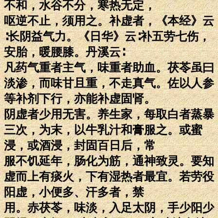
不和，水谷不分，寒热无定，
呕逆不止，须用之。补虚者，《本经》云
∶长阴益气力。《日华》云∶补五劳七伤，
安胎，暖腰膝。丹溪云∶
凡药气重者主气，味重者助血。茯苓虽曰
淡渗，而味甘且重，不走真气。佐以人参
等补剂下行，亦能补虚固肾。
阴虚者少用无害。养生家，每取白者蒸暴
三次，为末，以牛乳汁和膏服之。或蜜
浸，或酒浸，封固百日后，常
服不饥延年，肠化为筋，通神致灵。要知
虚而上有痰火，下有湿热者最宜。若劳役
阳虚，小便多、汗多者，禁
用。赤茯苓，味淡，入足太阴，手少阳少