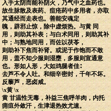
入手太阴而能补阴火，乃气中之血药也。
故生脉散及表药、痘疮药中多用者，亦取
其通经而走表也。善能安魂定
魄，辟邪止惊，除中虚烦热。与黄 同
用，则助其补表；与白术同用，则助其补
中；与熟地同用，而佐以茯苓，
则助补下焦而补肾。或泥于作饱而不敢
用，盖不知少服则湿壅，多服则宣通意
也。形如人形，大如鸡腿者佳∶
去芦不令人吐。和细辛密封，千年不坏。
反藜芦，恶卤咸。
\x黄 \x
黄 甘温性无毒，补益三焦呼羊肉，内托
痈疽外敛汗，生津退热效尤速。