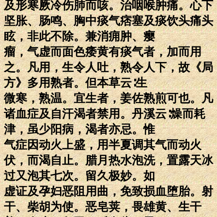
及形寒厥冷伤肺而咳。治咽喉肿痛。心下
坚胀、肠鸣、胸中痰气痞塞及痰饮头痛头
眩，非此不除。兼消痈肿、瘿
瘤，气虚而面色痿黄有痰气者，加而用
之。凡用，生令人吐，熟令人下，故《局
方》多用熟者。但本草云∶生
微寒，熟温。宜生者，姜佐熟煎可也。凡
诸血症及自汗渴者禁用。丹溪云∶燥而耗
津，虽少阳病，渴者亦忌。惟
气症因动火上盛，用半夏调其气而动火
伏，而渴自止。腊月热水泡洗，置露天冰
过又泡其七次。留久极妙。如
虚证及孕妇恶阻用曲，免致损血堕胎。射
干、柴胡为使。恶皂荚，畏雄黄、生干