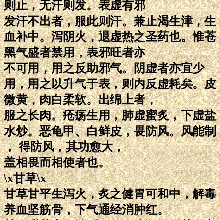
则止，无汗则发。表虚有邪
发汗不出者，服此则汗。兼止渴生津，生
血补中。泻阴火，退虚热之圣药也。惟苍
黑气盛者禁用，表邪旺者亦
不可用，用之反助邪气。阴虚者亦宜少
用，用之以升气于表，则内反虚耗矣。皮
微黄，肉白柔软。出绵上者，
服之长肉。疮疡生用，肺虚蜜炙，下虚盐
水炒。恶龟甲、白鲜皮，畏防风。风能制
， 得防风，其功愈大，
盖相畏而相使者也。
\x甘草\x
甘草甘平生泻火，炙之健胃可和中，解毒
养血坚筋骨，下气通经消肿红。