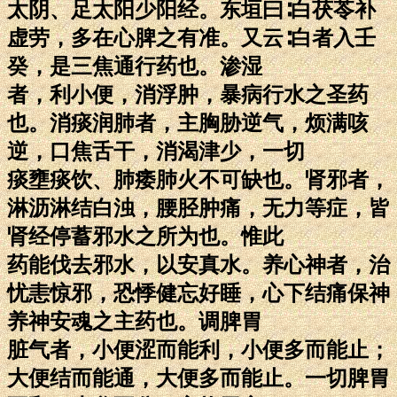
太阴、足太阳少阳经。东垣曰∶白茯苓补
虚劳，多在心脾之有准。又云∶白者入壬
癸，是三焦通行药也。渗湿
者，利小便，消浮肿，暴病行水之圣药
也。消痰润肺者，主胸胁逆气，烦满咳
逆，口焦舌干，消渴津少，一切
痰壅痰饮、肺痿肺火不可缺也。肾邪者，
淋沥淋结白浊，腰胫肿痛，无力等症，皆
肾经停蓄邪水之所为也。惟此
药能伐去邪水，以安真水。养心神者，治
忧恚惊邪，恐悸健忘好睡，心下结痛保神
养神安魂之主药也。调脾胃
脏气者，小便涩而能利，小便多而能止；
大便结而能通，大便多而能止。一切脾胃