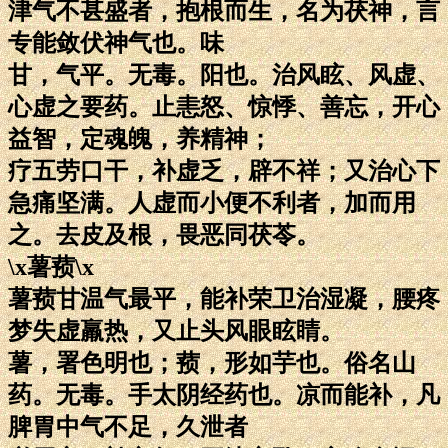
津气不甚盛者，抱根而生，名为茯神，言
专能敛伏神气也。味
甘，气平。无毒。阳也。治风眩、风虚、
心虚之要药。止恚怒、惊悸、善忘，开心
益智，定魂魄，养精神；
疗五劳口干，补虚乏，辟不祥；又治心下
急痛坚满。人虚而小便不利者，加而用
之。去皮及根，畏恶同茯苓。
\x薯蓣\x
薯蓣甘温气最平，能补荣卫治湿凝，腰疼
梦失虚羸热，又止头风眼眩睛。
薯，署色明也；蓣，形如芋也。俗名山
药。无毒。手太阴经药也。凉而能补，凡
脾胃中气不足，久泄者