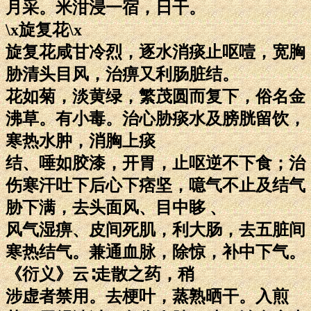
月采。米泔浸一宿，日干。
\x旋复花\x
旋复花咸甘冷烈，逐水消痰止呕噎，宽胸
胁清头目风，治痹又利肠脏结。
花如菊，淡黄绿，繁茂圆而复下，俗名金
沸草。有小毒。治心胁痰水及膀胱留饮，
寒热水肿，消胸上痰
结、唾如胶漆，开胃，止呕逆不下食；治
伤寒汗吐下后心下痞坚，噫气不止及结气
胁下满，去头面风、目中眵 、
风气湿痹、皮间死肌，利大肠，去五脏间
寒热结气。兼通血脉，除惊，补中下气。
《衍义》云∶走散之药，稍
涉虚者禁用。去梗叶，蒸熟晒干。入煎