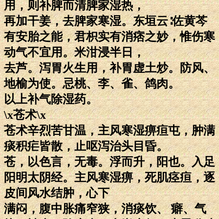
用，则补脾而清脾家湿热，
再加干姜，去脾家寒湿。东垣云∶佐黄芩
有安胎之能，君枳实有消痞之妙，惟伤寒
动气不宜用。米泔浸半日，
去芦。泻胃火生用，补胃虚土炒。防风、
地榆为使。忌桃、李、雀、鸽肉。
以上补气除湿药。
\x苍术\x
苍术辛烈苦甘温，主风寒湿痹疸屯，肿满
痰积疟皆散，止呕泻治头目昏。
苍，以色言，无毒。浮而升，阳也。入足
阳明太阴经。主风寒湿痹，死肌痉疸，逐
皮间风水结肿，心下
满闷，腹中胀痛窄狭，消痰饮、 癖、气