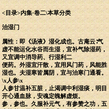
<目录>内集·卷二\本草分类
治湿门
属性：即《汤液》湿化成也。古庵云∶气
虚不能运化水谷而生湿，宜补气除湿药，
又宜调中消导药、行湿利二
便药。外湿宜汗散，宜用风门药，风能胜
湿也。夫湿寒皆属阴，宜与治寒门通看。
\x人参\x
人参甘温补五脏，止渴调中利湿痰，明目
开心通血脉，安魂定魄解虚烦。
参，参也。久服补元气，有参赞之功，五