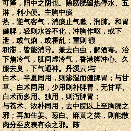
可降，阳中之阴也。除膀胱留热停水、五
淋，利小便。主胸中痰
热，逆气客气，消痰止气嗽，润肺。和胃
健脾，轻则水谷不化，冲胸作呕，或下
泄，或气痢，或霍乱；重则 瘕
积滞，皆能消导。兼去白虫，解酒毒。治
下焦冷气，脏间虚冷气，香港脚冲心。久
服去臭，下气通神。丹溪云∶与
白术、半夏同用，则渗湿而健脾胃；与甘
草、白术同用，少用则补脾胃，无甘草、
白术而多用、独用，则泻脾胃；
与苍术、浓朴同用，去中脘以上至胸膈之
邪；再加生姜、葱白、麻黄之类，则能散
肉分至皮表有余之邪。陈