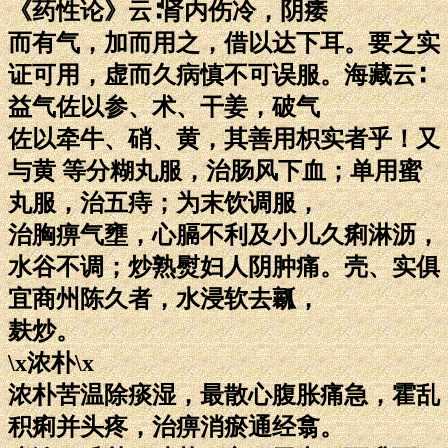
《药性论》云∶肾内伤冷，阴痿
而有气，加而用之，借以达下耳。要之实
证可用，虚而久病慎不可误服。海藏云∶
益气佐以参、术、干姜，破气
佐以牵牛、硝、黄，其善用枳实者乎！又
与黄 等分糊丸服，治肠风下血；单用蜜
丸服，治五痔；为末饮调服，
治胸痹气壅，心膈不利及小儿久痢淋沥，
水谷不调；炒熟熨妇人阴肿痛。壳、实俱
宜商州陈久者，水浸软去瓤，
麸炒。
\x浓朴\x
浓朴苦温除痰湿，最散心腹胀痛急，霍乱
积痢并头疼，治痹消瘀通经翕。