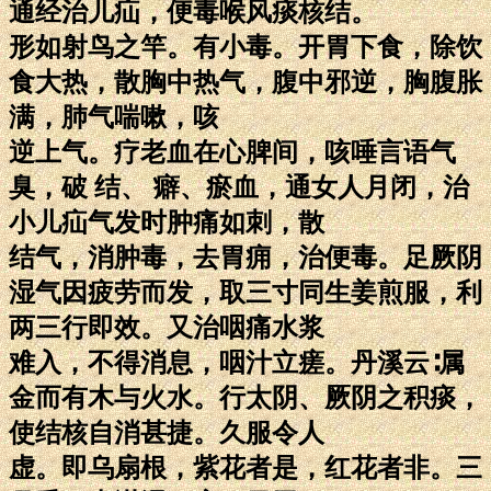
通经治儿疝，便毒喉风痰核结。
形如射鸟之竿。有小毒。开胃下食，除饮
食大热，散胸中热气，腹中邪逆，胸腹胀
满，肺气喘嗽，咳
逆上气。疗老血在心脾间，咳唾言语气
臭，破 结、 癖、瘀血，通女人月闭，治
小儿疝气发时肿痛如刺，散
结气，消肿毒，去胃痈，治便毒。足厥阴
湿气因疲劳而发，取三寸同生姜煎服，利
两三行即效。又治咽痛水浆
难入，不得消息，咽汁立瘥。丹溪云∶属
金而有木与火水。行太阴、厥阴之积痰，
使结核自消甚捷。久服令人
虚。即乌扇根，紫花者是，红花者非。三