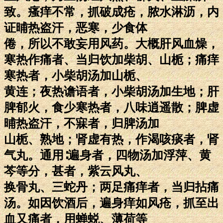
致。瘙痒不常，抓破成疮，脓水淋沥，内
证晡热盗汗，恶寒，少食体
倦，所以不敢妄用风药。大概肝风血燥，
寒热作痛者、当归饮加柴胡、山栀；痛痒
寒热者，小柴胡汤加山栀、
黄连；夜热谵语者，小柴胡汤加生地；肝
脾郁火，食少寒热者，八味逍遥散；脾虚
晡热盗汗，不寐者，归脾汤加
山栀、熟地；肾虚有热，作渴咳痰者，肾
气丸。通用∶遍身者，四物汤加浮萍、黄
芩等分，甚者，紫云风丸、
换骨丸、三蛇丹；两足痛痒者，当归拈痛
汤。如因饮酒后，遍身痒如风疮，抓至出
血又痛者，用蝉蜕、薄荷等