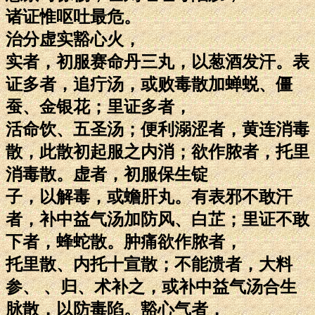
诸证惟呕吐最危。
治分虚实豁心火，
实者，初服赛命丹三丸，以葱酒发汗。表
证多者，追疔汤，或败毒散加蝉蜕、僵
蚕、金银花；里证多者，
活命饮、五圣汤；便利溺涩者，黄连消毒
散，此散初起服之内消；欲作脓者，托里
消毒散。虚者，初服保生锭
子，以解毒，或蟾肝丸。有表邪不敢汗
者，补中益气汤加防风、白芷；里证不敢
下者，蜂蛇散。肿痛欲作脓者，
托里散、内托十宣散；不能溃者，大料
参、 、归、术补之，或补中益气汤合生
脉散，以防毒陷。豁心气者，