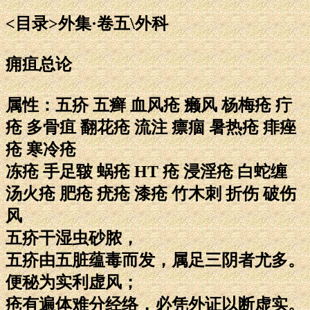
<目录>外集·卷五\外科
痈疽总论
属性：五疥 五癣 血风疮 癞风 杨梅疮 疔
疮 多骨疽 翻花疮 流注 瘭痼 暑热疮 痱痤
疮 寒冷疮
冻疮 手足皲 蜗疮 HT 疮 浸淫疮 白蛇缠
汤火疮 肥疮 疣疮 漆疮 竹木刺 折伤 破伤
风
五疥干湿虫砂脓，
五疥由五脏蕴毒而发，属足三阴者尤多。
便秘为实利虚风；
疮有遍体难分经络，必凭外证以断虚实。