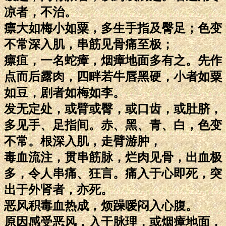
凉者，不治。
瘭大如梅小如粟，多生手指及臀足；色变
不常深入肌，串筋见骨痛至极；
瘭疽，一名蛇瘴，烟瘴地面多有之。先作
点而后露肉，四畔若牛唇黑硬，小者如粟
如豆，剧者如梅如李。
发无定处，或臂或臀，或口齿，或肚脐，
多见手、足指间。赤、黑、青、白，色变
不常。根深入肌，走臂游肿，
毒血流注，贯串筋脉，烂肉见骨，出血极
多，令人串痛、狂言。痛入于心即死，突
出于外肾者，亦死。
恶风积毒血热成，烦躁嗳闷入心腹。
原因感受恶风，入于脉理，或烟瘴地面，