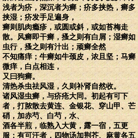
浅者为疥，深沉者为癣；疥多挟热，癣多
挟湿；疥发手足遍身，
癣则肌肉瘾疹，或圆或斜，或如苔梅走
散。风癣即干癣，搔之则有白屑；湿癣如
虫行，搔之则有汁出；顽癣全然
不知痛痒；牛癣如牛颈皮，浓且坚；马癣
微痒，白点相连，
又曰狗癣。
清热杀虫祛风湿，久则补肾自然收。
诸风湿虫癣，与疥疮大同。初起有可下
者，打脓散去黄连、金银花、穿山甲、芒
硝，加赤芍、白芍，水、
酒各半煎，临熟入大黄，露一宿，五更
服；有可汗者，四物汤加荆芥、麻黄各五