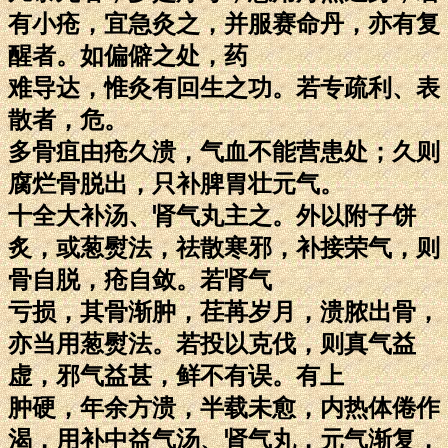
有小疮，宜急灸之，并服赛命丹，亦有复
醒者。如偏僻之处，药
难导达，惟灸有回生之功。若专疏利、表
散者，危。
多骨疽由疮久溃，气血不能营患处；久则
腐烂骨脱出，只补脾胃壮元气。
十全大补汤、肾气丸主之。外以附子饼
炙，或葱熨法，祛散寒邪，补接荣气，则
骨自脱，疮自敛。若肾气
亏损，其骨渐肿，荏苒岁月，溃脓出骨，
亦当用葱熨法。若投以克伐，则真气益
虚，邪气益甚，鲜不有误。有上
肿硬，年余方溃，半载未愈，内热体倦作
渴，用补中益气汤、肾气丸，元气渐复，