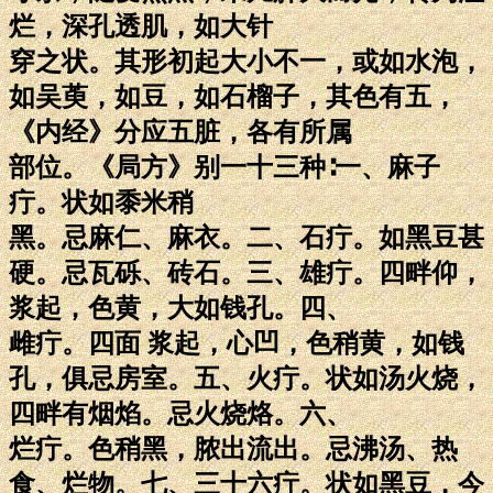
烂，深孔透肌，如大针
穿之状。其形初起大小不一，或如水泡，
如吴萸，如豆，如石榴子，其色有五，
《内经》分应五脏，各有所属
部位。《局方》别一十三种∶一、麻子
疔。状如黍米稍
黑。忌麻仁、麻衣。二、石疔。如黑豆甚
硬。忌瓦砾、砖石。三、雄疔。四畔仰，
浆起，色黄，大如钱孔。四、
雌疔。四面 浆起，心凹，色稍黄，如钱
孔，俱忌房室。五、火疔。状如汤火烧，
四畔有烟焰。忌火烧烙。六、
烂疔。色稍黑，脓出流出。忌沸汤、热
食、烂物。七、三十六疔。状如黑豆，今