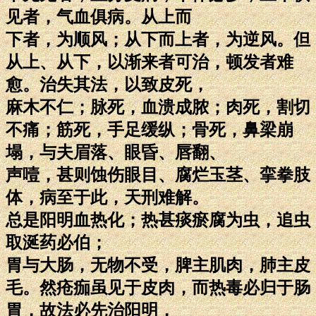
见者，气血俱病。从上而
下者，为顺风；从下而上者，为逆风。但
从上、从下，以渐来者可治，顿发者难
愈。治失其法，以致皮死，
麻木不仁；脉死，血溃成脓；肉死，割切
不痛；筋死，手足缓纵；骨死，鼻梁崩
塌，与夫眉落、眼昏、唇翻、
声噎，甚则蚀伤眼目、腐烂玉茎、挛拳肢
体，病至于此，天刑难解。
总是阳明血热化；热甚痰瘀腐为虫，追虫
取涎药必伯；
胃与大肠，无物不受，脾主肌肉，肺主皮
毛。然疮痂虽见于皮肉，而热毒必归于肠
胃，故法必先治阳明，