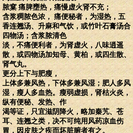
脓窠 痛脾壅热，痛慢虚火肾不充；
含浆稠脓色浓， 痛便秘者，为湿热，五
香连翘汤、升麻和气饮，或竹叶石膏汤合
四物汤；含浆脓清色
淡，不痛便利者，为肾虚火，八味逍遥
散，或四物汤加知母、黄柏，或四生散、
肾气丸。
更分上下与肥瘦，
上体多兼风热，下体多兼风湿；肥人多风
湿，瘦人多血热。瘦弱虚损，肾枯火炎，
纵有便秘、发热、作
渴等证，只宜滋阴降火，略加秦艽、苍
耳、连翘之类，决不可纯用风药凉血伤
胃，因皮肤之疾而坏脏腑者有之。