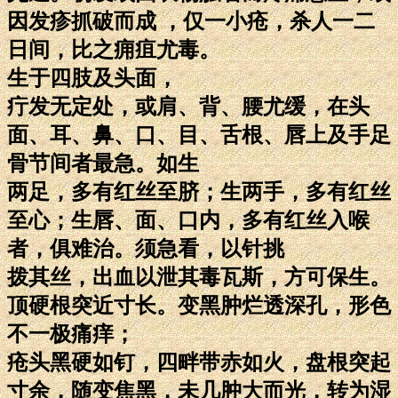
因发疹抓破而成 ，仅一小疮，杀人一二
日间，比之痈疽尤毒。
生于四肢及头面，
疔发无定处，或肩、背、腰尤缓，在头
面、耳、鼻、口、目、舌根、唇上及手足
骨节间者最急。如生
两足，多有红丝至脐；生两手，多有红丝
至心；生唇、面、口内，多有红丝入喉
者，俱难治。须急看，以针挑
拨其丝，出血以泄其毒瓦斯，方可保生。
顶硬根突近寸长。变黑肿烂透深孔，形色
不一极痛痒；
疮头黑硬如钉，四畔带赤如火，盘根突起
寸余，随变焦黑，未几肿大而光，转为湿