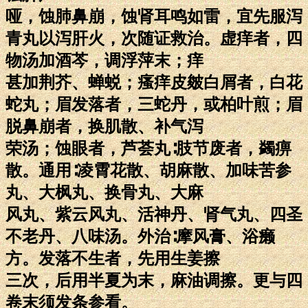
哑，蚀肺鼻崩，蚀肾耳鸣如雷，宜先服泻
青丸以泻肝火，次随证救治。虚痒者，四
物汤加酒芩，调浮萍末；痒
甚加荆芥、蝉蜕；瘙痒皮皴白屑者，白花
蛇丸；眉发落者，三蛇丹，或柏叶煎；眉
脱鼻崩者，换肌散、补气泻
荣汤；蚀眼者，芦荟丸∶肢节废者，蠲痹
散。通用∶凌霄花散、胡麻散、加味苦参
丸、大枫丸、换骨丸、大麻
风丸、紫云风丸、活神丹、肾气丸、四圣
不老丹、八味汤。外治∶摩风膏、浴癞
方。发落不生者，先用生姜擦
三次，后用半夏为末，麻油调擦。更与四
卷末须发条参看。