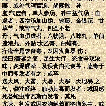
藤，或补气泻营汤、胡麻散。补
虚∶气虚者，单人参汤、补中益气汤；血
虚者，四物汤加山栀、钩藤、金银花、甘
草节，或肾气丸、四圣不老
丹；气血俱虚者，八物汤、八味丸，单仙
遗粮丸。外贴∶太乙膏、白蜡膏。
疔疮全是饮食毒，发因灾畜暴 伤；
经曰∶膏粱之变，足生大疔。恣食辛辣浓
味，炙爆腥荤，及误食自死禽兽，蕴毒于
中而即发者有之；或卒
遇大风、大雾、大暑、大寒，天地暴 之
气，袭注经络，触动其毒而发者；或因感
死畜蛇虫毒瓦斯而发者，其死
尤速。初发或因衣物触着而疼痛忽生，或