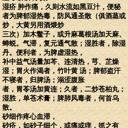
湿疥 肿作痛，久则水流如黑豆汁，便秘
者为脾郁湿热毒，防风通圣散（俱酒蒸或
炒，大黄另用酒煨炒
三次）加木鳖子，或升麻葛根汤加天麻、
蝉蜕。气滞，复元通气散；湿胜者，除湿
丹。便利者，为脾虚湿热，
补中益气汤量加芩、连清热，芎、芷燥
湿；胃火作渴者，竹叶黄 汤；脾郁盗汗
不寝者，归脾汤；溺涩腹胀
者，胃苓汤加黄连；久者，二炒苍柏丸；
湿胜，单苍术膏；脾肺风毒者，何首乌
散。
砂细作疼心血滞，
砂疥，如砂子细个，或痛或痒，抓之有