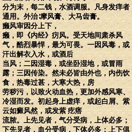
分为末，每二钱，水酒调服。凡身发痒者
通用。外治∶摩风膏、大马齿膏。
癞风审因分上下，
癞，即《内经》疠风。受天地间肃杀风
气，酷烈暴悍，最为可畏。一因风毒，或
汗出解衣入水，或酒后
当风；二因湿毒，或坐卧湿地，或冒雨
露；三因传染。然未必皆由外也，内伤饮
食，热毒过甚，大寒大热，房
劳秽污，以致火动血热，更加外感风寒、
冷湿而发。初起身上虚痒，或起白屑、紫
云如癜风然，或发紫 疙瘩
流脓。上先见者，气分受病，上体必多；
下先见者，血分受病，下体必多；上下俱