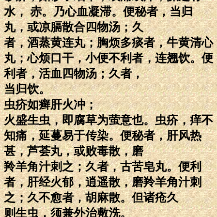
水， 赤。乃心血凝滞。便秘者，当归
丸，或凉膈散合四物汤；久
者，酒蒸黄连丸；胸烦多痰者，牛黄清心
丸；心烦口干，小便不利者，连翘饮。便
利者，活血四物汤；久者，
当归饮。
虫疥如癣肝火冲；
火盛生虫，即腐草为萤意也。虫疥，痒不
知痛，延蔓易于传染。便秘者，肝风热
甚，芦荟丸，或败毒散，磨
羚羊角汁刺之；久者，古苦皂丸。便利
者，肝经火郁，逍遥散，磨羚羊角汁刺
之；久不愈者，胡麻散。但诸疮久
则生虫，须兼外治敷洗。