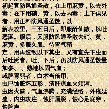
初起宜防风通圣散，在上用麻黄，以去外
毒；在下用硝、黄，以去内毒；上下俱见
者，用正料防风通圣散，以
解表攻里。三五日后，即服醉仙散，以吐
恶涎。服后，又服防风通圣散去硝、黄，
麻黄，多服久服。待胃气稍
定，用再造散以下其虫。又有宜先下虫而
后吐涎者。吐、下后，仍以防风通圣散量
加参、 、熟地以固气血；
或脾胃弱者，白术当倍用。
虫已蚀脏坏五形，清肝凉血火须泻。
虫因火盛，气血沸腾，充满经络，外疮延
蔓，内虫攻注，蚀肝眉脱，蚀心足底穿，
蚀脾声