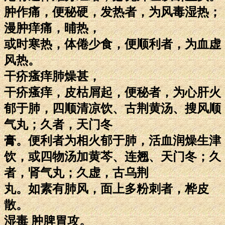
肿作痛，便秘硬，发热者，为风毒湿热；
漫肿痒痛，晡热，
或时寒热，体倦少食，便顺利者，为血虚
风热。
干疥瘙痒肺燥甚，
干疥瘙痒，皮枯屑起，便秘者，为心肝火
郁于肺，四顺清凉饮、古荆黄汤、搜风顺
气丸；久者，天门冬
膏。便利者为相火郁于肺，活血润燥生津
饮，或四物汤加黄芩、连翘、天门冬；久
者，肾气丸；久虚，古乌荆
丸。如素有肺风，面上多粉刺者，桦皮
散。
湿毒 肿脾胃攻。