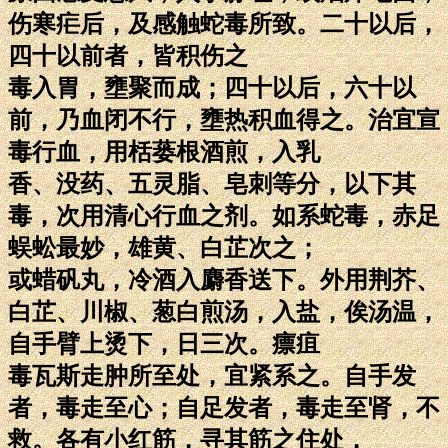
伤寒疟后，及感触蛇毒所致。二十以后，
四十以前者，皆积伤之
毒入胃，壅聚而成；四十以后，六十以
前，乃血闭不行，壅热积血得之。治宜宣
毒行血，用栝蒌根酒煎，入乳
香、没药、五灵脂、皂刺等分，以下其
毒，次用清心行血之剂。如系蛇毒，赤足
蜈蚣最妙，雄黄、白芷次之；
或蜡矾丸，冷酒入麝香送下。外用荆芥、
白芷、川椒、葱白煎汤，入盐，俟汤温，
自手臂上烫下，日三次。瘭疽
毒瓦斯走肿所至处，宜紧系之。自手发
者，毒走至心；自足发者，毒走至肾，不
救。各有小红筋，寻其筋之住处，