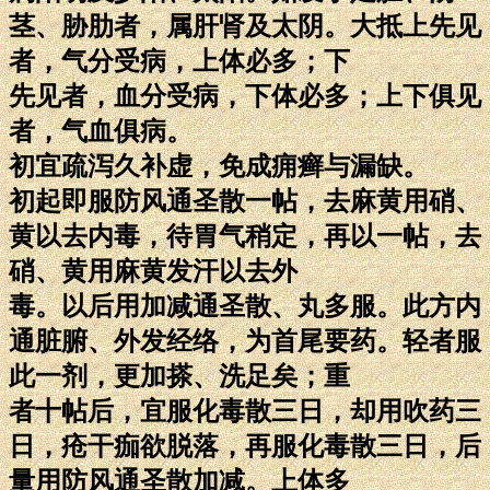
茎、胁肋者，属肝肾及太阴。大抵上先见
者，气分受病，上体必多；下
先见者，血分受病，下体必多；上下俱见
者，气血俱病。
初宜疏泻久补虚，免成痈癣与漏缺。
初起即服防风通圣散一帖，去麻黄用硝、
黄以去内毒，待胃气稍定，再以一帖，去
硝、黄用麻黄发汗以去外
毒。以后用加减通圣散、丸多服。此方内
通脏腑、外发经络，为首尾要药。轻者服
此一剂，更加搽、洗足矣；重
者十帖后，宜服化毒散三日，却用吹药三
日，疮干痂欲脱落，再服化毒散三日，后
量用防风通圣散加减。上体多