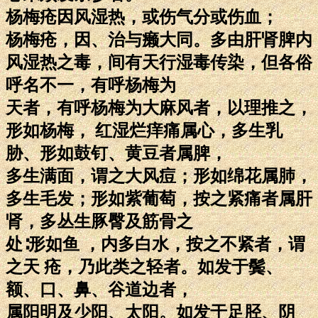
杨梅疮因风湿热，或伤气分或伤血；
杨梅疮，因、治与癞大同。多由肝肾脾内
风湿热之毒，间有天行湿毒传染，但各俗
呼名不一，有呼杨梅为
天者，有呼杨梅为大麻风者，以理推之，
形如杨梅， 红湿烂痒痛属心，多生乳
胁、形如鼓钉、黄豆者属脾，
多生满面，谓之大风痘；形如绵花属肺，
多生毛发；形如紫葡萄，按之紧痛者属肝
肾，多丛生豚臀及筋骨之
处∶形如鱼 ，内多白水，按之不紧者，谓
之天 疮，乃此类之轻者。如发于鬓、
额、口、鼻、谷道边者，
属阳明及少阳、太阳。如发于足胫、阴