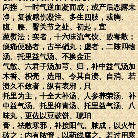
闪挫，一时气逆血凝而成；或产后恶露未
净，复被感伤凝注。多生四肢，或胸、
腹、腰、臀关节之处。初起，宜
葱熨法；实者，十六味流气饮、败毒散；
痰痛便秘者，古半硝丸；虚者，二陈四物
汤、托里益气汤、不换金正
气散、六君子汤加芎、归，补中益气汤加
木香、枳壳，选用。令其自溃、自消。若
溃久不敛者，纵有表邪，只
托里为主，十全大补汤、人参养荣汤、补
中益气汤、托里抑青汤、托里益气汤、八
味丸，更佐以豆豉饼、琥珀
膏，祛散寒邪，补接阳气。脓成，以火针
破之；内有脓管，以药线腐之。若过用寒