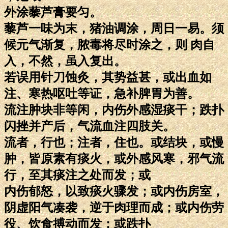
外涂藜芦膏要匀。
藜芦一味为末，猪油调涂，周日一易。须
候元气渐复，脓毒将尽时涂之，则 肉自
入，不然，虽入复出。
若误用针刀蚀灸，其势益甚，或出血如
注、寒热呕吐等证，急补脾胃为善。
流注肿块非等闲，内伤外感湿痰干；跌扑
闪挫并产后，气流血注四肢关。
流者，行也；注者，住也。或结块，或慢
肿，皆原素有痰火，或外感风寒，邪气流
行，至其痰注之处而发；或
内伤郁怒，以致痰火骤发；或内伤房室，
阴虚阳气凑袭，逆于肉理而成；或内伤劳
役、饮食搏动而发；或跌扑