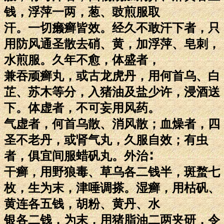
钱，浮萍一两，葱、豉煎服取
汗。一切癞癣皆效。经久不敢汗下者，只
用防风通圣散去硝、黄，加浮萍、皂刺，
水煎服。久年不愈，体盛者，
兼吞顽癣丸，或古龙虎丹，用何首乌、白
芷、苏木等分，入猪油及盐少许，浸酒送
下。体虚者，不可妄用风药。
气虚者，何首乌散、消风散；血燥者，四
圣不老丹，或肾气丸，久服自效；有虫
者，俱宜间服蜡矾丸。外治∶
干癣，用野狼毒、草乌各二钱半，斑蝥七
枚，生为末，津唾调搽。湿癣，用枯矾、
黄连各五钱，胡粉、黄丹、水
银各二钱，为末，用猪脂油二两夹研，令