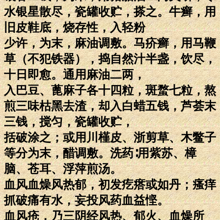
水银星散尽，瓷罐收贮，搽之。牛癣，用
旧皮鞋底，烧存性，入轻粉
少许，为末，麻油调敷。马疥癣，用马鞭
草（不犯铁器），捣自然汁半盏，饮尽，
十日即愈。通用麻油二两，
入巴豆、蓖麻子各十四粒，斑蝥七粒，熬
煎三味枯黑去渣，却入白蜡五钱，芦荟末
三钱，搅匀，瓷罐收贮，
括破涂之；或用川槿皮、浙剪草、木鳖子
等分为末，醋调敷。洗药∶用紫苏、樟
脑、苍耳、浮萍煎汤。
血风血燥风热郁，初发疙瘩或如丹；瘙痒
抓破痛有水，妄投风药血益悭。
血风疮，乃三阴经风热、郁火、血燥所