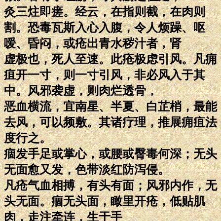
灸三炷即瘥。经云，在指则截，在肉则
割。恐毒瓦斯入心入腹，令人烦躁、呕
嗳、昏闷，或疮出青水秽汁者，肾
虚极也，死人至速。此疮极虑引风。凡痈
疽开一寸，则一寸引风，非必风入于其
中。风邪袭虚，则肉烂透骨，
恶血横流，宜南星、半夏、白芷梢，最能
去风，可以频敷。其诸疗理，推展痈疽法
度行之。
痼发手足或掌心，或腰或臀毒何深；无头
无面愈又发，色带淡红防泻侵。
凡疮气血相搏，有头有面；风邪内作，无
头无面。痼无头面，瞰里开疮，低贴肌
肉，走注牵连，生于手