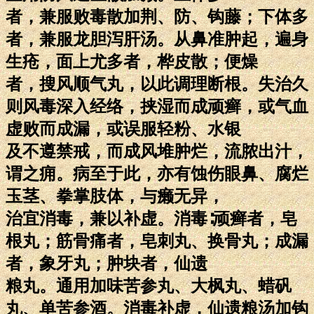
者，兼服败毒散加荆、防、钩藤；下体多
者，兼服龙胆泻肝汤。从鼻准肿起，遍身
生疮，面上尤多者，桦皮散；便燥
者，搜风顺气丸，以此调理断根。失治久
则风毒深入经络，挟湿而成顽癣，或气血
虚败而成漏，或误服轻粉、水银
及不遵禁戒，而成风堆肿烂，流脓出汁，
谓之痈。病至于此，亦有蚀伤眼鼻、腐烂
玉茎、拳掌肢体，与癞无异，
治宜消毒，兼以补虚。消毒∶顽癣者，皂
根丸；筋骨痛者，皂刺丸、换骨丸；成漏
者，象牙丸；肿块者，仙遗
粮丸。通用加味苦参丸、大枫丸、蜡矾
丸、单苦参酒。消毒补虚，仙遗粮汤加钩