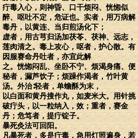
疔毒入心，则神昏、口干烦闷、恍惚似
醉、呕吐不定，危证也。实者，用万病解
毒丹，以黄连、当归煎汤化下；
虚者，用古芎归汤加茯苓、茯神、远志，
莲肉清之。毒上攻心，呕者，护心散。有
因服赛命丹吐者，亦宜此解
之。恍惚闷乱、坐卧不宁、烦渴身痛、便
秘者，漏芦饮子；烦躁作渴者，竹叶黄
汤。外治∶轻者，单蟾酥为末，
以白面和黄丹搜作丸，如麦米大。用针挑
破疔头，以一粒纳入，效；重者，赛金
丹；危笃者，提疔锭子。
暴死灸法可回阳。
凡暴死者，多是疔毒，急用灯照遍身，若