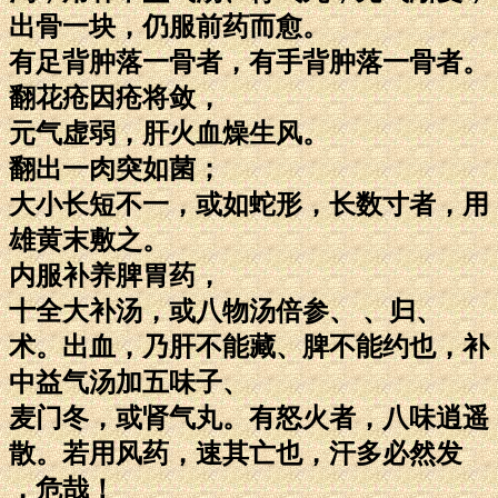
出骨一块，仍服前药而愈。
有足背肿落一骨者，有手背肿落一骨者。
翻花疮因疮将敛，
元气虚弱，肝火血燥生风。
翻出一肉突如菌；
大小长短不一，或如蛇形，长数寸者，用
雄黄末敷之。
内服补养脾胃药，
十全大补汤，或八物汤倍参、 、归、
术。出血，乃肝不能藏、脾不能约也，补
中益气汤加五味子、
麦门冬，或肾气丸。有怒火者，八味逍遥
散。若用风药，速其亡也，汗多必然发
，危哉！