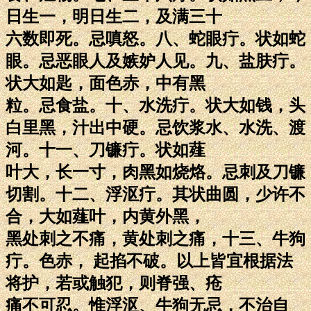
日生一，明日生二，及满三十
六数即死。忌嗔怒。八、蛇眼疔。状如蛇
眼。忌恶眼人及嫉妒人见。九、盐肤疔。
状大如匙，面色赤，中有黑
粒。忌食盐。十、水洗疔。状大如钱，头
白里黑，汁出中硬。忌饮浆水、水洗、渡
河。十一、刀镰疔。状如薤
叶大，长一寸，肉黑如烧烙。忌刺及刀镰
切割。十二、浮沤疔。其状曲圆，少许不
合，大如薤叶，内黄外黑，
黑处刺之不痛，黄处刺之痛，十三、牛狗
疔。色赤， 起掐不破。以上皆宜根据法
将护，若或触犯，则脊强、疮
痛不可忍。惟浮沤、牛狗无忌，不治自