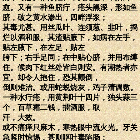
愈。又有一种鱼脐疔，疮头黑深，形如鱼
脐，破之黄水渗出，四畔浮浆；
其毒尤甚。用丝瓜叶、连须葱、韭叶，捣
烂以酒和服。其渣贴腋下，如病在左手，
贴左腋下，在左足，贴左
胯下；右手足同；在中贴心脐，并用布缚
住。候肉下红丝处皆白则安。有潮热者亦
宜。却令人抱住，恐其颤倒，
倒则难治。或用蛇蜕烧灰，鸡子清调敷。
一种水疔疮，用黄荆叶十四片，独头蒜三
个，百草霜二钱，擂酒服，取
汗，大效。
或不痛痒只麻木，寒热眼中流火光。牙关
急紧时惊惕，甚则呕吐毒陷肠；