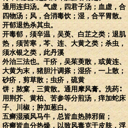
通用连归汤。气虚，四君子汤；血虚，合
四物汤；风，合消毒饮；湿，合平胃散。
开郁退热杀其虫。
开毒郁，须辛温，吴萸、白芷之类；退肌
热，须苦寒，芩、连、大黄之类；杀虫，
须水银之类，此丹溪
外治三法也。干疥，吴茱萸散，或黄连、
大黄为末，猪胆汁调搽；湿疥，一上散；
砂疥，剪草散；虫疥，硫黄
饼；脓窠，三黄散。通用摩风膏。洗药∶
用荆芥、黄柏、苦参等分煎汤，痒加蛇床
子、川椒；肿加葱白。
五癣湿顽风马牛，总皆血热肺邪留；
疥癣皆血分热燥，以致风毒克于皮肤，浮