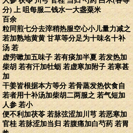
人参 茯苓 川芎 官桂 当归 芍药 白术(各等
分) 上 咀每服二钱水一大盏粟米
百余
粒同煎七分去滓稍热服空心小儿量力减之
若加熟地黄黄 甘草等分足为十味名十补
汤 若
虚劳嗽加五味子 若有痰加半夏 若发热加
柴胡 若有汗加牡蛎 若虚寒加附子 若寒甚
加
干姜皆根据本方等分 若骨蒸发热饮食自
若者用十补汤加柴胡二两服之 若气短加
人参 若小
便不利加茯苓 若脉弦涩加川芎 若恶寒加
官桂 若脉涩加当归 若腹痛加白芍药 若胃