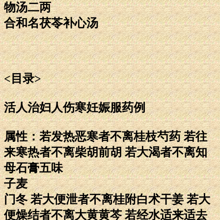
物汤二两
合和名茯苓补心汤
<目录>
活人治妇人伤寒妊娠服药例
属性：若发热恶寒者不离桂枝芍药 若往
来寒热者不离柴胡前胡 若大渴者不离知
母石膏五味
子麦
门冬 若大便泄者不离桂附白术干姜 若大
便燥结者不离大黄黄芩 若经水适来适去