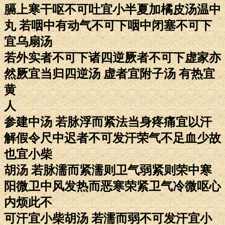
膈上寒干呕不可吐宜小半夏加橘皮汤温中
丸 若咽中有动气不可下咽中闭塞不可下
宜乌扇汤
若外实者不可下诸四逆厥者不可下虚家亦
然厥宜当归四逆汤 虚者宜附子汤 有热宜
黄
人
参建中汤 若脉浮而紧法当身疼痛宜以汗
解假令尺中迟者不可发汗荣气不足血少故
也宜小柴
胡汤 若脉濡而紧濡则卫气弱紧则荣中寒
阳微卫中风发热而恶寒荣紧卫气冷微呕心
内烦此不
可汗宜小柴胡汤 若濡而弱不可发汗宜小