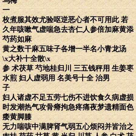
乌梅
一
枚煮服其效尤验呕逆恶心者不可用此 若
久年咳嗽气虚喘急去杏仁人参倍加麻黄添
芍药如麻
黄之数干麻五味子各增一半名小青龙汤
\x大补十全散\x
参 术茯草 芍地桂归川 三五钱秤用 生姜枣
水煎 妇人虚弱用 名美号十全 治男
子
妇人诸虚不足五劳七伤不进饮食久病虚损
时发潮热气攻骨瘠拘急疼痛夜梦遗精面色
痿黄脚膝
无力喘咳中满脾肾气弱五心烦闷并皆治之