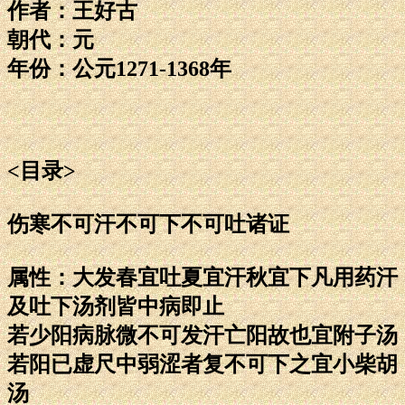
作者：王好古
朝代：元
年份：公元1271-1368年
<目录>
伤寒不可汗不可下不可吐诸证
属性：大发春宜吐夏宜汗秋宜下凡用药汗
及吐下汤剂皆中病即止
若少阳病脉微不可发汗亡阳故也宜附子汤
若阳已虚尺中弱涩者复不可下之宜小柴胡
汤