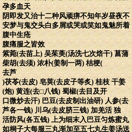
孕多血天
阴即发又治十二种风顽痹不知年岁昼夜不
安梦与鬼交头白多屑或哭或笑如鬼魅所着
腹中生疮
腹痛服之皆效
紫菀(去苗上) 吴茱萸(汤洗七次焙干) 菖蒲
柴胡(去须) 浓朴(姜制一两) 桔梗(
去芦
)茯苓(去皮) 皂荚(去皮子等炙) 桂枝 干姜
(炮) 黄连(去□八钱) 蜀椒(去目及开
口微炒去汗) 巴豆(去皮制出油研) 人参(去
芦各一钱) 川乌(去皮脐三钱) 加羌活 独
活防风(各五钱) 上为细末入巴豆匀炼蜜丸
如桐子大每服三丸渐加至五七丸生姜汤送