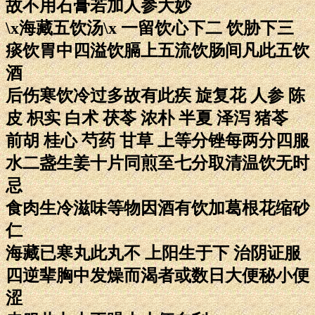
故不用石膏若加人参大妙
\x海藏五饮汤\x 一留饮心下二 饮胁下三
痰饮胃中四溢饮膈上五流饮肠间凡此五饮
酒
后伤寒饮冷过多故有此疾 旋复花 人参 陈
皮 枳实 白术 茯苓 浓朴 半夏 泽泻 猪苓
前胡 桂心 芍药 甘草 上等分锉每两分四服
水二盏生姜十片同煎至七分取清温饮无时
忌
食肉生冷滋味等物因酒有饮加葛根花缩砂
仁
海藏已寒丸此丸不 上阳生于下 治阴证服
四逆辈胸中发燥而渴者或数日大便秘小便
涩