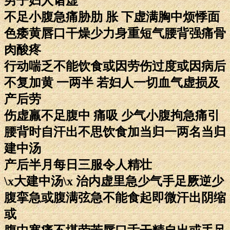
男子妇人诸虚
不足小腹急痛胁肋 胀 下虚满胸中烦悸面
色痿黄唇口干燥少力身重短气腰背强痛骨
肉酸疼
行动喘乏不能饮食或因劳伤过度或因病后
不复加黄 一两半 若妇人一切血气虚损及
产后劳
伤虚羸不足腹中 痛吸 少气小腹拘急痛引
腰背时自汗出不思饮食加当归一两名当归
建中汤
产后半月每日三服令人精壮
\x大建中汤\x 治内虚里急少气手足厥逆少
腹挛急或腹满弦急不能食起即微汗出阴缩
或