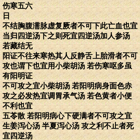
伤寒五六
日
不结胸腹濡脉虚复厥者不可下此亡血也宜
当归四逆汤下之则死宜四逆汤加人参汤
若藏结无
阳证不往来寒热其人反静舌上胎滑者不可
攻也谓下也宜用小柴胡汤 若伤寒呕多虽
有阳明证
不可攻之宜小柴胡汤 若阳明病身面色赤
攻之必发热宜调胃承气汤 若色黄者小便
不利也宜
五苓散 若阳明病心下硬满者不可攻之宜
生姜泻心汤 半夏泻心汤 攻之利不止者死
宜四逆汤