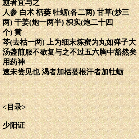
愈者宜与之
人参 白术 栝蒌 牡蛎(各二两) 甘草(炒三
两) 干姜(炮一两半) 枳实(炮二十四
个) 黄
芩(去枯一两) 上为细末炼蜜为丸如弹子大
汤盏煎服不歇复与之不过五六胸中豁然矣
用药神
速未尝见也 渴者加栝蒌根汗者加牡蛎
<目录>
少阳证