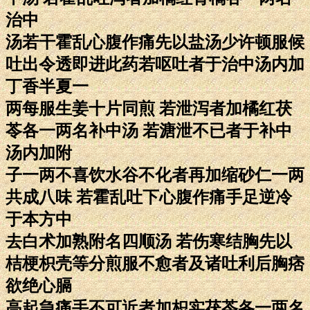
治中
汤若干霍乱心腹作痛先以盐汤少许顿服候
吐出令透即进此药若呕吐者于治中汤内加
丁香半夏一
两每服生姜十片同煎 若泄泻者加橘红茯
苓各一两名补中汤 若溏泄不已者于补中
汤内加附
子一两不喜饮水谷不化者再加缩砂仁一两
共成八味 若霍乱吐下心腹作痛手足逆冷
于本方中
去白术加熟附名四顺汤 若伤寒结胸先以
桔梗枳壳等分煎服不愈者及诸吐利后胸痞
欲绝心膈
高起急痛手不可近者加枳实茯苓各一两名