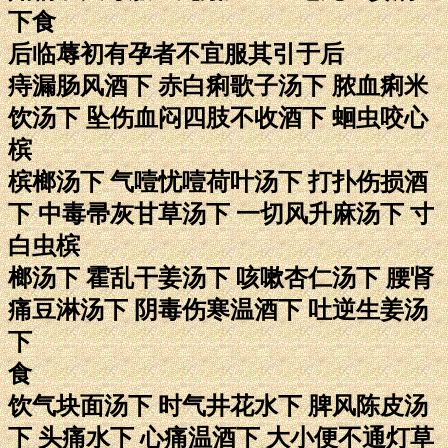
下食
后临蓐初有孕者不宜服其引于后
痔漏肠风酒下 赤白痢歌子汤下 脓血痢米
饮汤下 坠伤血闷四肢不收酒下 蛔虫咬心
槟
槟榔汤下 气噎忧噎荷叶汤下 打扑伤损酒
下 中毒帚灰甘草汤下 一切风升麻汤下 寸
白虫槟
榔汤下 霍乱干姜汤下 咳嗽杏仁汤下 腰肾
痛豆淋汤下 阴毒伤寒温酒下 吐逆生姜汤
下
食
饮气块面汤下 时气井花水下 脾风陈皮汤
下 头痛水下 心痛温酒下 大小便不通灯草