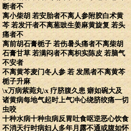
断者不
离小柴胡 若安胎者不离人参附胶白术黄
芩 若发汗者不离葱豉生姜麻黄旋复 若头
痛者不
离前胡石膏栀子 若伤暑头痛者不离柴胡
石膏甘草 若满闷者不离枳实陈皮 若脑气
不安者
不离黄芩麦门冬人参 若 发黑者不离黄芩
栀子升麻
\x万病紫菀丸\x 疗脐腹久患 癖如碗大及
诸黄病每地气起时上气冲心绕脐绞痛一切
虫咬
十种水病十种虫病反胃吐食呕逆恶心饮食
不消天行时病妇人多年月露不通或腹如怀