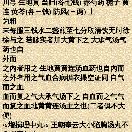
川芎 生地黄 当归(各七钱) 赤芍药 栀子 黄
连 黄芩(各三钱) 防风(三两) 上
为粗
末每服三钱水二盏煎至七分取清饮无时徐
徐与之 若脉实者加大黄下之 大承气汤气
药也自
外而
之内者用之 生地黄黄连汤血药也自内而
之外者用之气血合病循衣撮空证同 自气
而之血
血而复之气大承气汤下之 自血而之气气
而复之血地黄黄连汤主之也(二者俱不大
便)
\x增损理中丸\x 王朝奉云大小陷胸汤丸不