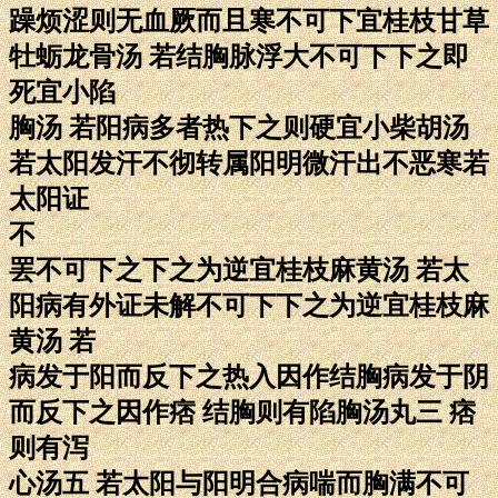
躁烦涩则无血厥而且寒不可下宜桂枝甘草
牡蛎龙骨汤 若结胸脉浮大不可下下之即
死宜小陷
胸汤 若阳病多者热下之则硬宜小柴胡汤
若太阳发汗不彻转属阳明微汗出不恶寒若
太阳证
不
罢不可下之下之为逆宜桂枝麻黄汤 若太
阳病有外证未解不可下下之为逆宜桂枝麻
黄汤 若
病发于阳而反下之热入因作结胸病发于阴
而反下之因作痞 结胸则有陷胸汤丸三 痞
则有泻
心汤五 若太阳与阳明合病喘而胸满不可