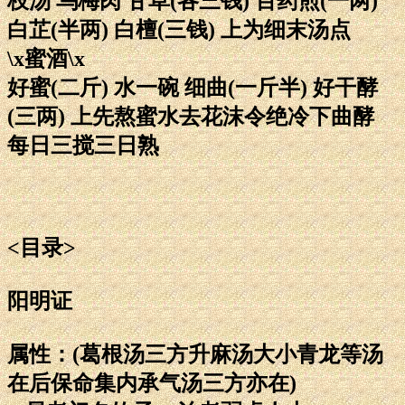
枝汤 乌梅肉 甘草(各三钱) 百药煎(一两)
白芷(半两) 白檀(三钱) 上为细末汤点
\x蜜酒\x
好蜜(二斤) 水一碗 细曲(一斤半) 好干酵
(三两) 上先熬蜜水去花沫令绝冷下曲酵
每日三搅三日熟
<目录>
阳明证
属性：(葛根汤三方升麻汤大小青龙等汤
在后保命集内承气汤三方亦在)