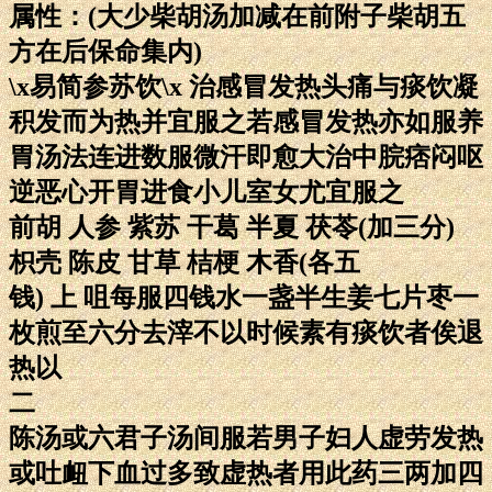
属性：(大少柴胡汤加减在前附子柴胡五
方在后保命集内)
\x易简参苏饮\x 治感冒发热头痛与痰饮凝
积发而为热并宜服之若感冒发热亦如服养
胃汤法连进数服微汗即愈大治中脘痞闷呕
逆恶心开胃进食小儿室女尤宜服之
前胡 人参 紫苏 干葛 半夏 茯苓(加三分)
枳壳 陈皮 甘草 桔梗 木香(各五
钱) 上 咀每服四钱水一盏半生姜七片枣一
枚煎至六分去滓不以时候素有痰饮者俟退
热以
二
陈汤或六君子汤间服若男子妇人虚劳发热
或吐衄下血过多致虚热者用此药三两加四