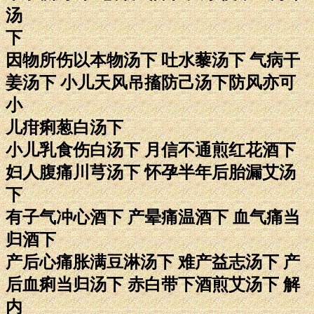
汤
下
因物所伤以本物汤下 吐水藜汤下 气病干
姜汤下 小儿天风吊搐防己汤下防风亦可
小
儿疳痢葱白汤下
小儿乳食伤白汤下 月信不通煎红花酒下
妇人腹痛川芎汤下 怀孕半年后胎漏艾汤
下
有子气冲心酒下 产晕痛温酒下 血气痛当
归酒下
产后心痛胀满豆淋汤下 难产益志汤下 产
后血痢当归汤下 赤白带下酒煎艾汤下 解
内