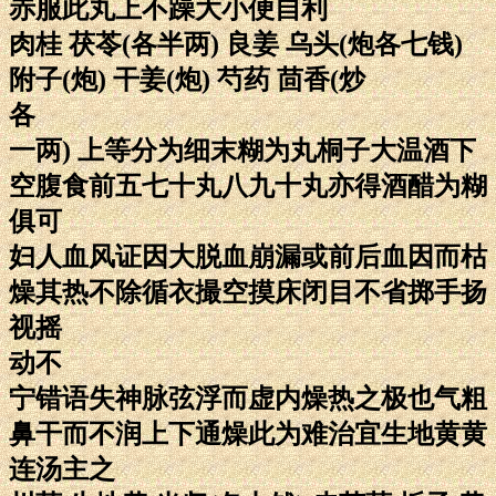
赤服此丸上不躁大小便自利
肉桂 茯苓(各半两) 良姜 乌头(炮各七钱)
附子(炮) 干姜(炮) 芍药 茴香(炒
各
一两) 上等分为细末糊为丸桐子大温酒下
空腹食前五七十丸八九十丸亦得酒醋为糊
俱可
妇人血风证因大脱血崩漏或前后血因而枯
燥其热不除循衣撮空摸床闭目不省掷手扬
视摇
动不
宁错语失神脉弦浮而虚内燥热之极也气粗
鼻干而不润上下通燥此为难治宜生地黄黄
连汤主之