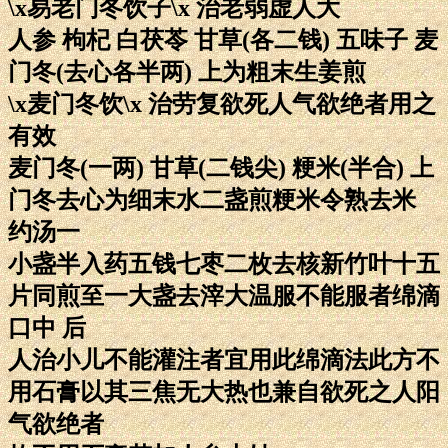
\x易老门冬饮子\x 治老弱虚人大
人参 枸杞 白茯苓 甘草(各二钱) 五味子 麦
门冬(去心各半两) 上为粗末生姜煎
\x麦门冬饮\x 治劳复欲死人气欲绝者用之
有效
麦门冬(一两) 甘草(二钱尖) 粳米(半合) 上
门冬去心为细末水二盏煎粳米令熟去米
约汤一
小盏半入药五钱七枣二枚去核新竹叶十五
片同煎至一大盏去滓大温服不能服者绵滴
口中 后
人治小儿不能灌注者宜用此绵滴法此方不
用石膏以其三焦无大热也兼自欲死之人阳
气欲绝者