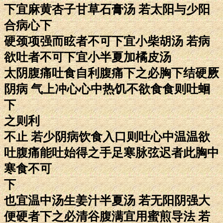
下宜麻黄杏子甘草石膏汤 若太阳与少阳
合病心下
硬颈项强而眩者不可下宜小柴胡汤 若病
欲吐者不可下宜小半夏加橘皮汤
太阴腹痛吐食自利腹痛下之必胸下结硬厥
阴病 气上冲心心中热饥不欲食食则吐蛔
下
之则利
不止 若少阴病饮食入口则吐心中温温欲
吐腹痛能吐始得之手足寒脉弦迟者此胸中
寒食不可
下
也宜温中汤生姜汁半夏汤 若无阳阴强大
便硬者下之必清谷腹满宜用蜜煎导法 若