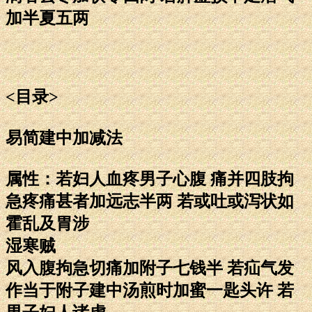
加半夏五两
<目录>
易简建中加减法
属性：若妇人血疼男子心腹 痛并四肢拘
急疼痛甚者加远志半两 若或吐或泻状如
霍乱及胃涉
湿寒贼
风入腹拘急切痛加附子七钱半 若疝气发
作当于附子建中汤煎时加蜜一匙头许 若