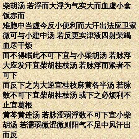
柴胡汤 若浮而大浮为气实大而血虚小盒
饭赤而
难胞中当虚今反小便利而大汗出法应卫家
微可与小建中汤 若反更实津液四射荣竭
血尽干烦
而不得眠此不可下宜与小柴胡汤 若脉浮
大应发汗宜柴胡桂枝汤 若脉浮而紧者不
可下
而反下之为大逆宜桂枝麻黄各半汤 若脉
数不可下宜柴胡桂枝汤 或下之必烦利不
止宜葛根
黄芩黄连汤 若脉涩弱浮数不可下宜小柴
胡汤 若濡弱微涩微则阳气不足中风汗出
而反