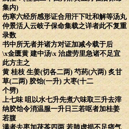
集内)
伤寒六经所感形证合用汗下吐和解等汤丸
仲景活人云岐子保命集载之详者此不复重
录数
书中所无者并诸方对证加减今载于后
\x金匮黄 建中汤\x 治虚劳里急诸不足宜
此方主之
黄 桂枝 生姜(切各二两) 芍药(六两) 炙甘
草(二两) 胶饴(一升) 大枣(十二
个劈)
上七味 咀以水七升先煮六味取三升去滓
纳胶饴令消温服一升日三若呕者加桂姜
若腹
满者去枣加茯苓四两 若肺虚损不足痞气