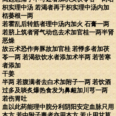
枳实理中汤 若渴者再于枳实理中汤内加
栝蒌根一两
若霍乱后转筋者理中汤内加火 石膏一两
若脐上筑者肾气动也去术加官桂一两半肾
恶燥
故云术恐作奔豚故加官桂 若悸多者加茯
苓一两 若渴欲饮水者添加术半两 若苦寒
者添加
干姜
半两 若腹满者去白术加附子一两 若饮酒
过多及啖炙爆热食发为鼻衄加川芎一两
若伤胃吐
血以此药能理中脘分利阴阳安定血脉只用
本方 若中附子毒者亦用本方 若止用甘草