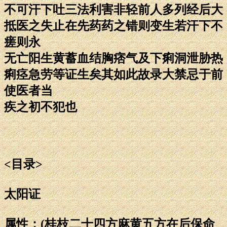
不可汗下吐三法利害非轻前人多列经后大
抵医之失止在先药药之错则变生若汗下不
瘥则永
无亡阳生黄蓄血结胸痞气及下痢洞泄胁热
痢痉急劳等证生矣其如此故录大禁忌于前
使医者当
疾之初不犯也
<目录>
太阳证
属性：(桂枝二十四方麻黄五方在后保命