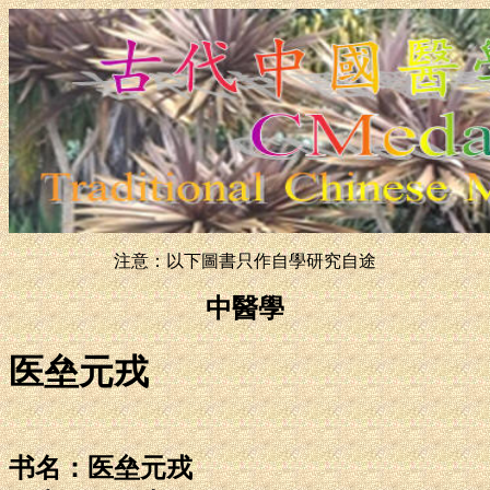
注意：以下圖書只作自學研究自途
中醫學
医垒元戎
书名：医垒元戎