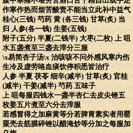
腹中寒痛不堪劳苦唇口舌干精自出或手足
作寒作热而烦苦酸责不能当立此补中益气
桂心(三钱) 芍药 黄 (各三钱) 甘草(炙) 当
归 人参(各一钱) 生姜(五钱)
附子(五分) 半夏(二钱半) 大枣(二枚) 上 咀
水五盏煮至三盏去滓分三服
\x易简杏子汤\x 治咳咳不问外感风寒内伤
生冷及虚劳咯血痰饮停积悉皆治疗
人参 半夏 茯苓 细辛(减半) 甘草(炙) 官桂
(减半) 干姜(减半) 芍药 五味子
上 咀每服四钱水一盏半杏仁去皮尖锉五
枚姜五片煮至六分去滓服
若感冒得之加麻黄等分若脾胃素实者用罂
粟壳去筋膜碎锉以醋淹炒等分加之每服加