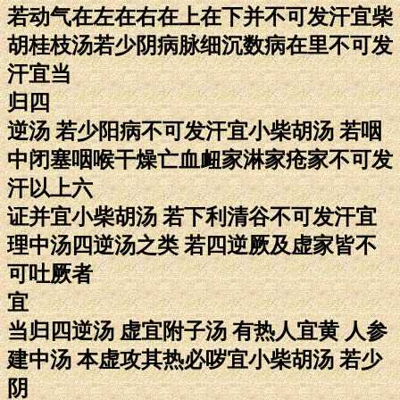
若动气在左在右在上在下并不可发汗宜柴
胡桂枝汤若少阴病脉细沉数病在里不可发
汗宜当
归四
逆汤 若少阳病不可发汗宜小柴胡汤 若咽
中闭塞咽喉干燥亡血衄家淋家疮家不可发
汗以上六
证并宜小柴胡汤 若下利清谷不可发汗宜
理中汤四逆汤之类 若四逆厥及虚家皆不
可吐厥者
宜
当归四逆汤 虚宜附子汤 有热人宜黄 人参
建中汤 本虚攻其热必哕宜小柴胡汤 若少
阴