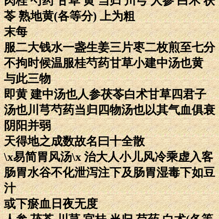
肉桂 芍药 甘草 黄 当归 川芎 人参 白术 茯
苓 熟地黄(各等分) 上为粗
末每
服二大钱水一盏生姜三片枣二枚煎至七分
不拘时候温服桂芍药甘草小建中汤也黄
与此三物
即黄 建中汤也人参茯苓白术甘草四君子
汤也川芎芍药当归四物汤也以其气血俱衰
阴阳并弱
天得地之成数故名曰十全散
\x易简胃风汤\x 治大人小儿风冷乘虚入客
肠胃水谷不化泄泻注下及肠胃湿毒下如豆
汁
或下瘀血日夜无度