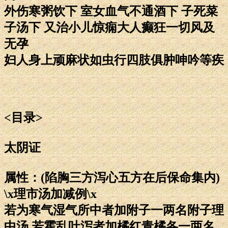
外伤寒粥饮下 室女血气不通酒下 子死菜
子汤下 又治小儿惊痫大人癫狂一切风及
无孕
妇人身上顽麻状如虫行四肢俱肿呻吟等疾
<目录>
太阴证
属性：(陷胸三方泻心五方在后保命集内)
\x理市汤加减例\x
若为寒气湿气所中者加附子一两名附子理
中汤 若霍乱吐泻者加橘红青橘各一两名