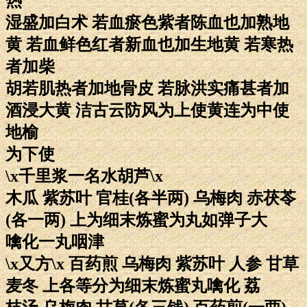
热
湿盛加白术 若血瘀色紫者陈血也加熟地
黄 若血鲜色红者新血也加生地黄 若寒热
者加柴
胡若肌热者加地骨皮 若脉洪实痛甚者加
酒浸大黄 洁古云防风为上使黄连为中使
地榆
为下使
\x千里浆一名水胡芦\x
木瓜 紫苏叶 官桂(各半两) 乌梅肉 赤茯苓
(各一两) 上为细末炼蜜为丸如弹子大
噙化一丸咽津
\x又方\x 百药煎 乌梅肉 紫苏叶 人参 甘草
麦冬 上各等分为细末炼蜜丸噙化 荔