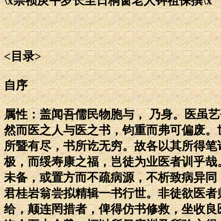
\x崇祯庚午岁长至日桐窗老人钟祖保撰\x
<目录>
自序
属性：盖闻吾儒民物胞与， 乃身。医虽
然而医之人与医之书，钧重而弗可偏废。
所暨有尽，书所讫无穷。故各以其所得笔
极，而绥寿康之福，岂徒为业医者训乎哉
未备，或置方而不疏病源，不析致病异同
君桂岩翁尝拟精辑一书行世。非徒欲医者
给，颠连罔措者，俾得仿书修救，坐收良