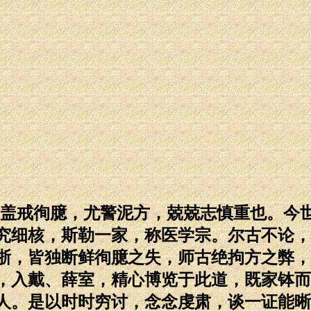
。盖戒徇臆，尤警泥方，兢兢志慎重也。今
究细核，斯勒一家，称医学宗。尔古不论，
浙，皆独断鲜徇臆之失，师古绝拘方之弊，
，入戴、薛室，精心博览于此道，既家钵而
人。是以时时穷讨，念念虔肃，谈一证能晰