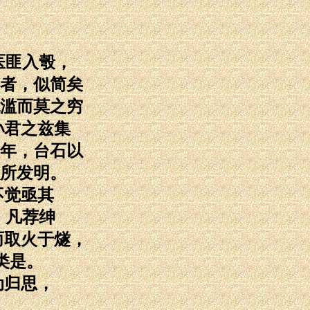
医匪入彀，
者，似简矣
滥而莫之穷
孙君之兹集
年，台石以
所发明。
不觉亟其
，凡荐绅
而取火于燧，
类是。
动归思，