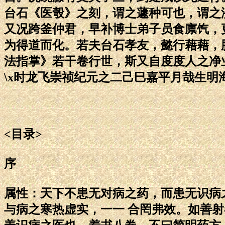
台石《医彀》之刻，谓之蘧种可也，谓之
又况跨釜仲君，早补博士弟子员食廪饩，
为得道而化。若夫台石孝友，懿行藉藉，
法指掌》若干卷行世，斯又自度度人之净
\x时龙飞崇祯纪元之二己巳嘉平月哉生明
<目录>
序
属性：天下不患无对病之药，而患无识病
与病之寒热虚实，一一 合罔弗效。如善