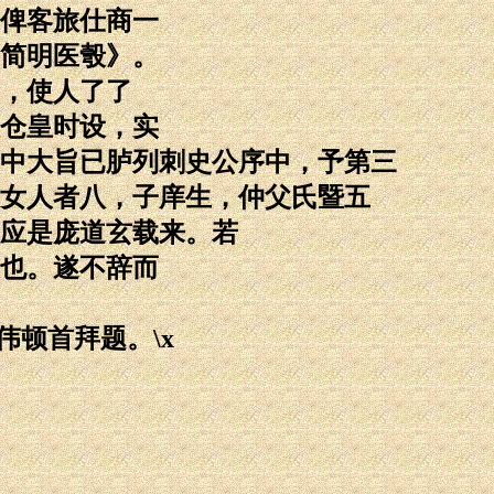
俾客旅仕商一
简明医彀》。
，使人了了
仓皇时设，实
中大旨已胪列刺史公序中，予第三
子女人者八，子庠生，仲父氏暨五
应是庞道玄载来。若
也。遂不辞而
顿首拜题。\x