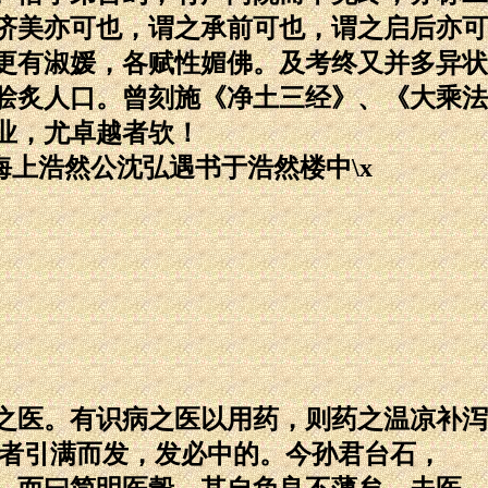
济美亦可也，谓之承前可也，谓之启后亦可
更有淑媛，各赋性媚佛。及考终又并多异状
脍炙人口。曾刻施《净土三经》、《大乘法
业，尤卓越者欤！
海上浩然公沈弘遇书于浩然楼中\x
之医。有识病之医以用药，则药之温凉补泻
射者引满而发，发必中的。今孙君台石，