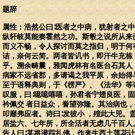
题辞
属性：浩然公曰∶医者之中病，犹射者之
纵轩岐莫能奏霍然之功。斯彀之说所从来
而义不畅，令人探讨而莫之指归，明于何
诘，奈何云简。两者皆讥书，即汗牛充栋
乎。溯余畴曩，雅闻虎林有名医台石其人
病家不远省郡，多请谒之我平原，余始得
至于语释典则，于《楞严》、《法华》等
叹服，曰∶噫噫嘻嘻，孙君者宁翅良医，
衿佩交 者日益众，誉望弥隆。其治病也
叩靡弗应者。诗曰∶发彼小 ，殪此大兕
居盐六、七年所，所全活者无虑几千百人
告人曰∶某将潜踪礼佛，作来生西土莲花