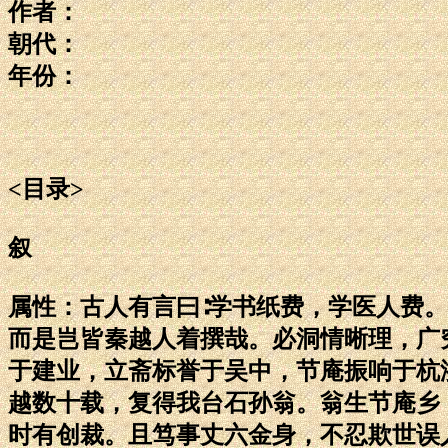
作者：
朝代：
年份：
<目录>
叙
属性：古人有言曰∶学书纸费，学医人费
而是岂皆秦越人着撰哉。必洞情晰理，广
于建业，立斋标誉于吴中，节庵振响于杭
越数十载，复得我台石孙翁。翁生节庵乡
时有创裁。且笃事丈六金身，不忍欺世误