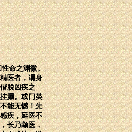
彻性命之渊微。
精医者，谓身
偕脱凶疾之
挂漏。或门类
不能无憾！先
感疾，延医不
，长乃颛医，