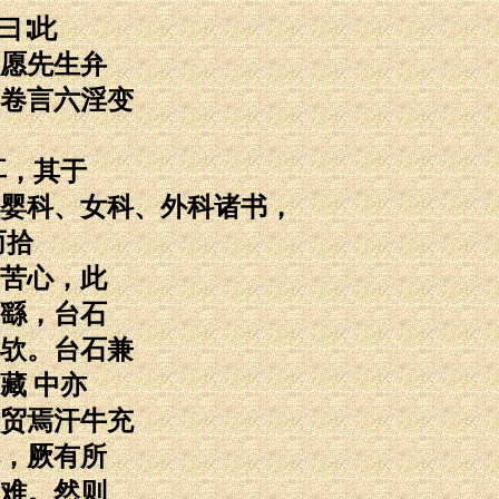
曰∶此
愿先生弁
卷言六淫变
耳，其于
婴科、女科、外科诸书，
而拾
苦心，此
繇，台石
欤。台石兼
藏 中亦
贸焉汗牛充
，厥有所
难。然则