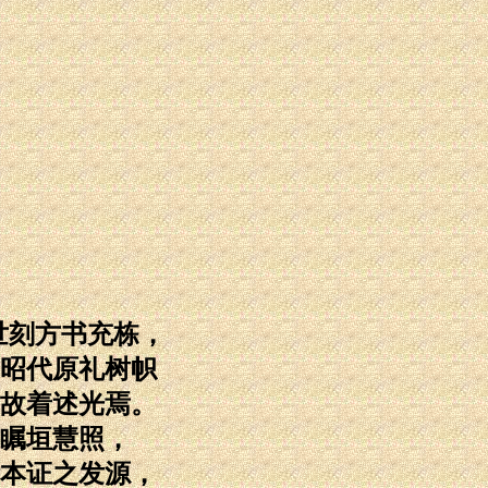
世刻方书充栋，
昭代原礼树帜
故着述光焉。
瞩垣慧照，
本证之发源，