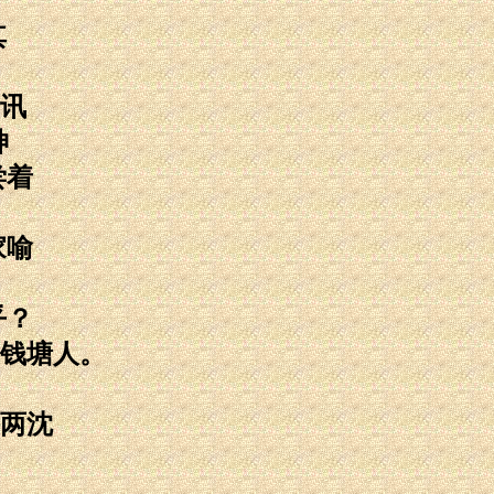
其
讯
神
尝着
家喻
乎？
钱塘人。
，
两沈