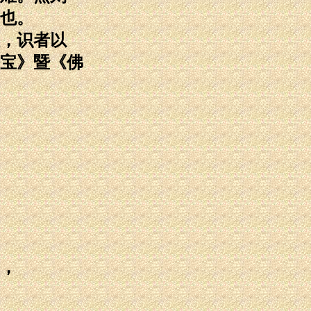
也。
，识者以
宝》暨《佛
，