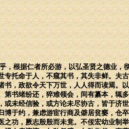
艺乎，根据仁者所必游，以弘圣贤之德业，
世专托命于人，不窥其书，其失非鲜。夫古
诸书，政欲令天下万世，人人得而读焉。以
。第书绪纷还，猝难领会，间有纂本，辄多
，或未经信验，或方论未尽协古，皆于济世
归博于约，兼虑游宦行商及僻居贫窭，仓卒
医之功，厥志殷殷而未竟。不佞宏幼业制举