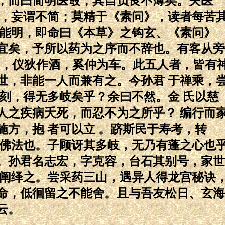
，而曰简明医彀，其自负良不薄矣。夫医
穷，妄谓不简；莫精于《素问》，读者每苦
简能明，即命曰《本草》之钩玄、《素问》
宜矣，予所以药为之序而不辞也。有客从旁
衣，仪狄作酒，奚仲为车。此五人者，皆有
世，非能一人而兼有之。今孙君 于禅乘，
刻，得无多岐矣乎？余曰不然。金 氏以慈
人之疾病夭死，而忍不为之所乎？ 编行而
方，抱 者可以立 。跻斯民于寿考，转
说佛法也。子顾讶其多岐，无乃有蓬之心也
。孙君名志宏，字克容，台石其别号，家世
而阐绎之。尝采药三山，遇异人得龙宫秘诀
命，低徊留之不能舍。且与吾友松日、玄海
云。