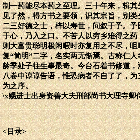
制一药能尽本药之至理。三十年来，辑其
见了然，得方书之要领，识其宗旨，别类
二三好德之士，梓以寿世，问叙于予。予
于心，乃入之口。不苦人以穷乡难得之药
则大富贵聪明极闲暇时亦复用之不尽，咀
复“简明”二字，名实两无惭焉。古称仁
龄季处子往生事最奇。今台石着书修道，
八卷中谆谆告语，惟恐病者不自了了，为
为之序。
\x赐进士出身资善大夫刑部尚书大理寺卿
<目录>