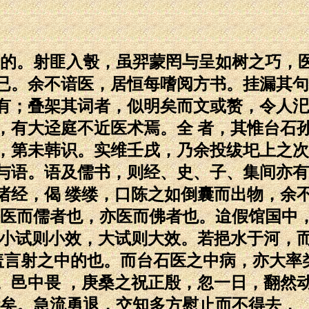
中的。射匪入彀，虽羿蒙罔与呈如树之巧，
已。余不谙医，居恒每嗜阅方书。挂漏其句
有；叠架其词者，似明矣而文或赘，令人汜
，有大迳庭不近医术焉。全 者，其惟台石
，第未韩识。实维壬戌，乃余投绂圯上之次
与语。语及儒书，则经、史、子、集间亦有
诸经，偈 缕缕，口陈之如倒囊而出物，余
固医而儒者也，亦医而佛者也。迨假馆国中
，小试则小效，大试则大效。若挹水于河，
。盖言射之中的也。而台石医之中病，亦大率
。邑中畏 ，庚桑之祝正殷，忽一日，翻然
计矣。急流勇退，交知多方慰止而不得去，