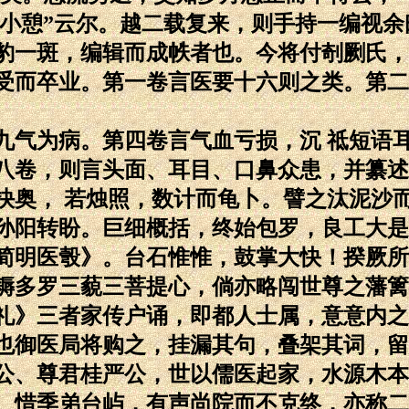
真小憩”云尔。越二载复来，则手持一编视余
豹一斑，编辑而成帙者也。今将付剞劂氏，
受而卒业。第一卷言医要十六则之类。第二
九气为病。第四卷言气血亏损，沉 祗短语
八卷，则言头面、耳目、口鼻众患，并纂述
抉奥， 若烛照，数计而龟卜。譬之汰泥沙
孙阳转盼。巨细概括，终始包罗，良工大是
简明医彀》。台石惟惟，鼓掌大快！揆厥所
耨多罗三藐三菩提心，倘亦略闯世尊之藩篱
礼》三者家传户诵，即都人士属，意意内之
也御医局将购之，挂漏其句，叠架其词，留
公、尊君桂严公，世以儒医起家，水源木本
。惜季弟台屿，有声尚院而不克终，亦称二