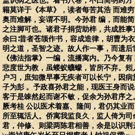
盖识病之医也。着书八卷，不曰简明药方
籍莫详于《本草》，读者每苦其浩 而难
奥而难解，妄谓不明。今孙君 编，而能
之注脚可也。诸君子捐赀助梓，共成胜事
余曰∶昔者苍颉作书，容成造律，胡曹为
明之道，圣智之迹。故人作一事，而遗后
《佛法指掌》一编，流播寓内。乃今复有 
悲度世为教，虽蝼蚁蠛蠓，皆所不弃。矧
户习，庶知微早事无疾者可以长宁，因病施
子为彭 。予政喜孙君之能，现医王身而
客于是竦然起而谢不敏，促余为孙君序之
厥考桂 公以医术着嘉、隆间，君仍其业
所至辄活人。侨寓我监良久，监人倚为司
君，仲修、则梁两陈君相善，余是以识荆