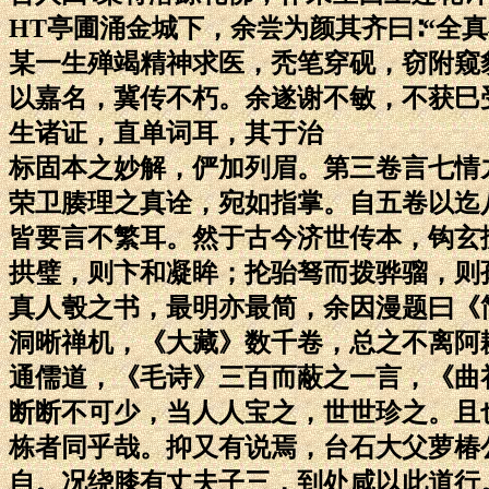
HT亭圃涌金城下，余尝为颜其齐曰∶“全
某一生殚竭精神求医，秃笔穿砚，窃附窥
以嘉名，冀传不朽。余遂谢不敏，不获巳
生诸证，直单词耳，其于治
标固本之妙解，俨加列眉。第三卷言七情
荣卫腠理之真诠，宛如指掌。自五卷以迄
皆要言不繁耳。然于古今济世传本，钩玄
拱璧，则卞和凝眸；抡骀驽而拨骅骝，则
真人彀之书，最明亦最简，余因漫题曰《
洞晰禅机，《大藏》数千卷，总之不离阿
通儒道，《毛诗》三百而蔽之一言，《曲
断断不可少，当人人宝之，世世珍之。且
栋者同乎哉。抑又有说焉，台石大父萝椿
自。况绕膝有丈夫子三，到处咸以此道行