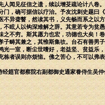
先人闻见征信之遗，续以增芟疏论计八卷。
分门，确可据信以疗治。予友沈刺史题曰《
医不异聋瞽，然读其书，义先畅而系之以方
，不眩人以钩深难解之辞。其意若专为贫愚
味之不穷。斯其愿力也宏，功德也大矣！卷
人孝子畴其兼之，其惟斯集欤。台石有善男
鸿光一室，断尘世嗜好，老益坚、贫益乐，
充栋者误则亦烦恼。佛之苦心，不可以弗表
侍经筵官都察院右副都御史通家眷侍生吴仲伟