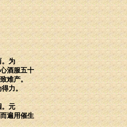
两。为
心酒服五十
致难产。
为得力。
涸。元
而遍用催生