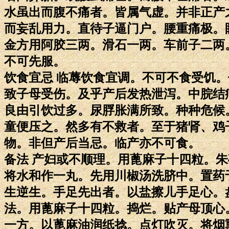
水虽出而腹不痛者。皆属气虚。并非正产
而妄乱用力。直待子逼门户。腰重痛极。
金方用阿胶三两。滑石一两。车前子二两
不可先服。
饮食宜忌 临蓐饮食宜调。不可不食受饥
致子母受伤。及乎产后发热泄泻。中脘结
良由引饮过多。尿脬胀满所致。种种危候
童便压之。然多有不救者。至于猪肾、鸡
物。非但产后当忌。临产亦不可食。
备法 产妇或不顺理。用蓖麻子十四粒。
将水和作一丸。先用川椒汤洗脐中。置药
生逆生。手足先出者。以盐擦儿手足心。
法。用蓖麻子十四粒。捣烂。贴产母顶心
一方。以蓖麻油润纸捻。点灯吹灭。将烟