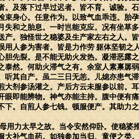
者。及落下过早过迟者。皆不育。诚验。石
检束身心。任意作为。以致气血乖违。胎孕
月失和之胎息。一时岂能克应。况有坐草多
送产。独怪世之稳婆及生产家左右之人。皆
误用人参为害者。皆是力作劳 躯体坚韧之
心胆先裂。是不能无助火发热。凝滞恶露之
之泰然。何助火滞气之有。余室人素禀孱弱
。听其自产。虽二三日无恙。儿媳亦患气滞
煎大剂参汤灌之。产后方云未服参以前。耳
开眼即能辨物。神气亦能主持。腹中便有痛
不下。自煎人参七钱。顿服便产。其助力之
产母用力太早之故。当令安然仰卧。使稳婆
服大补气血药。如独参加当归、童便之类。