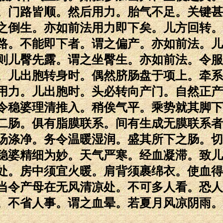
。门路皆顺。然后用力。胎气不足。关键甚
之倒生。亦如前法用力即下矣。儿方回转。
路。不能即下者。谓之偏产。亦如前法。儿
则儿臀先露。谓之坐臀生。亦如前法。令服
。儿出胞转身时。偶然脐肠盘于项上。牵系
用力。儿出胞时。头必转向产门。自然正产
令稳婆理清推入。稍俟气平。乘势就其脚下
二肠。俱有脂膜联系。间有生成无膜联系者
汤涤净。务令温暖湿润。盛其所下之肠。切
稳婆精细为妙。天气严寒。经血凝滞。致儿
处。房中须宜火暖。肩背须裹绵衣。使血得
当令产母在无风清凉处。不可多人看。恐人
。不省人事。谓之血晕。若夏月风凉阴雨。