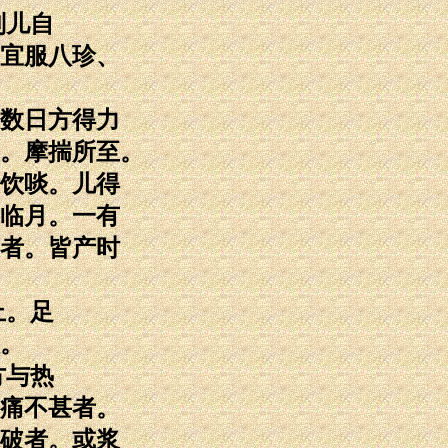
则儿自
宜服八珍、
数日方得力
。摩揣所至。
饮啖。儿得
临月。一有
者。皆产时
上。足
。
方与热
痛不甚者。
破者。或浆