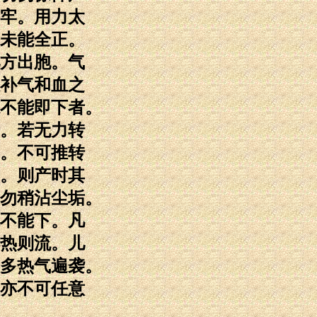
牢。用力太
未能全正。
方出胞。气
补气和血之
不能即下者。
。若无力转
。不可推转
。则产时其
勿稍沾尘垢。
不能下。凡
热则流。儿
多热气遍袭。
亦不可任意