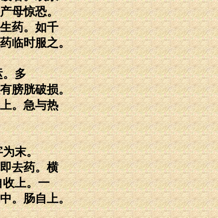
产母惊恐。
生药。如千
药临时服之。
运。多
有膀胱破损。
上。急与热
字为末。
即去药。横
自收上。一
中。肠自上。