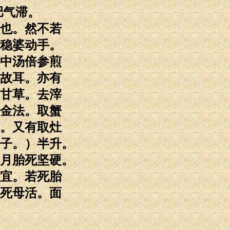
肥气滞。
也。然不若
稳婆动手。
中汤倍参煎
故耳。亦有
甘草。去滓
金法。取蟹
。又有取灶
子。）半升。
月胎死坚硬。
宜。若死胎
死母活。面