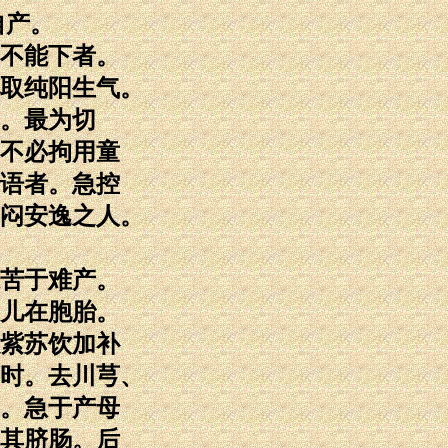
自产。
不能下者。
取纯阳生气。
。最为切
不必拘用童
语者。急控
闷安逸之人。
苦于难产。
儿在胞胎。
紫苏饮加补
时。去川芎、
。急于产母
其脐肠。后