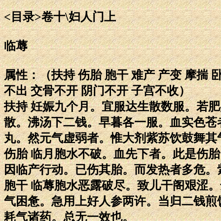
<目录>卷十\妇人门上
临蓐
属性：（扶持 伤胎 胞干 难产 产变 摩揣 
不出 交骨不开 阴门不开 子宫不收）
扶持 妊娠九个月。宜服达生散数服。若
散。沸汤下二钱。早暮各一服。血实色苍
丸。然元气虚弱者。惟大剂紫苏饮鼓舞其
伤胎 临月胞水不破。血先下者。此是伤
因临产行动。已伤其胎。而发热者多危。
胞干 临蓐胞水恶露破尽。致儿干阁艰涩
气困惫。急用上好人参两许。当归二钱煎
耗气诸药。总无一效也。