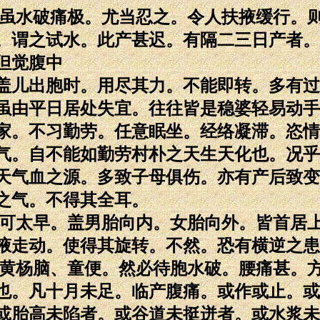
。虽水破痛极。尤当忍之。令人扶掖缓行。
。谓之试水。此产甚迟。有隔二三日产者。
但觉腹中
盖儿出胞时。用尽其力。不能即转。多有过
虽由平日居处失宜。往往皆是稳婆轻易动手
家。不习勤劳。任意眠坐。经络凝滞。恣情
气。自不能如勤劳村朴之天生天化也。况乎
天气血之源。多致子母俱伤。亦有产后致变
之气。不得其全耳。
不可太早。盖男胎向内。女胎向外。皆首居
掖走动。使得其旋转。不然。恐有横逆之患
、黄杨脑、童便。然必待胞水破。腰痛甚。
也。凡十月未足。临产腹痛。或作或止。或
或胎高未陷者。或谷道未挺迸者。或水浆未