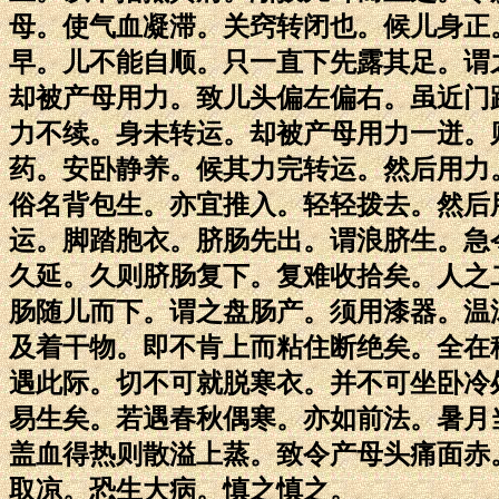
母。使气血凝滞。关窍转闭也。候儿身正
早。儿不能自顺。只一直下先露其足。谓
却被产母用力。致儿头偏左偏右。虽近门
力不续。身未转运。却被产母用力一迸。
药。安卧静养。候其力完转运。然后用力
俗名背包生。亦宜推入。轻轻拨去。然后
运。脚踏胞衣。脐肠先出。谓浪脐生。急
久延。久则脐肠复下。复难收拾矣。人之
肠随儿而下。谓之盘肠产。须用漆器。温
及着干物。即不肯上而粘住断绝矣。全在
遇此际。切不可就脱寒衣。并不可坐卧冷
易生矣。若遇春秋偶寒。亦如前法。暑月
盖血得热则散溢上蒸。致令产母头痛面赤
取凉。恐生大病。慎之慎之。