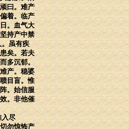
顽曰。难产
偏着。临产
日。血气大
坚持产中禁
人。虽有疾
患矣。若夫
而多沉郁。
难产。稳婆
聩目盲。惟
阵。始信服
效。非他催
推入尽
切勿惊怖产