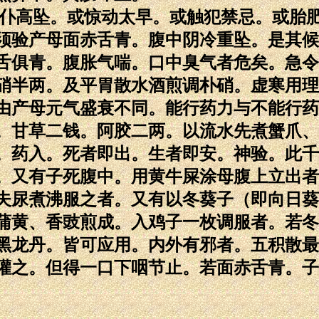
颠仆高坠。或惊动太早。或触犯禁忌。或胎
须验产母面赤舌青。腹中阴冷重坠。是其候
舌俱青。腹胀气喘。口中臭气者危矣。急令
硝半两。及平胃散水酒煎调朴硝。虚寒用理
由产母元气盛衰不同。能行药力与不能行药
。甘草二钱。阿胶二两。以流水先煮蟹爪、
。药入。死者即出。生者即安。神验。此千
。又有子死腹中。用黄牛屎涂母腹上立出者
夫尿煮沸服之者。又有以冬葵子（即向日葵
蒲黄、香豉煎成。入鸡子一枚调服者。若冬
黑龙丹。皆可应用。内外有邪者。五积散最
灌之。但得一口下咽节止。若面赤舌青。子