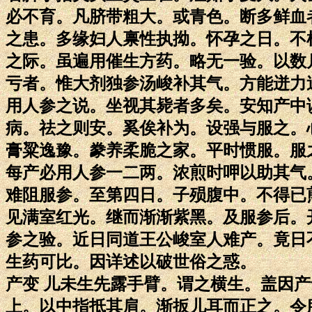
必不育。凡脐带粗大。或青色。断多鲜血
之患。多缘妇人禀性执拗。怀孕之日。不
之际。虽遍用催生方药。略无一验。以数
亏者。惟大剂独参汤峻补其气。方能迸力
用人参之说。坐视其毙者多矣。安知产中
病。祛之则安。奚俟补为。设强与服之。
膏粱逸豫。豢养柔脆之家。平时惯服。服
每产必用人参一二两。浓煎时呷以助其气
难阻服参。至第四日。子殒腹中。不得已
见满室红光。继而渐渐紫黑。及服参后。
参之验。近日同道王公峻室人难产。竟日
生药可比。因详述以破世俗之惑。
产变 儿未生先露手臂。谓之横生。盖因
上。以中指抵其肩。渐扳儿耳而正之。令