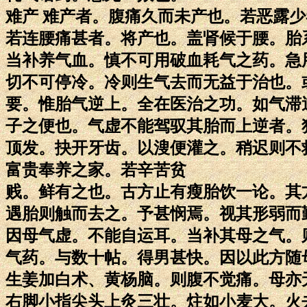
难产 难产者。腹痛久而未产也。若恶露
若连腰痛甚者。将产也。盖肾候于腰。胎
当补养气血。慎不可用破血耗气之药。急
切不可停冷。冷则生气去而无益于治也。
要。惟胎气逆上。全在医治之功。如气滞
子之便也。气虚不能驾驭其胎而上逆者。
顶发。抉开牙齿。以溲便灌之。稍迟则不
富贵奉养之家。若辛苦贫
贱。鲜有之也。古方止有瘦胎饮一论。其
遇胎则触而去之。予甚悯焉。视其形弱而
因母气虚。不能自运耳。当补其母之气。
气药。与数十帖。得男甚快。因以此方随
生姜加白术、黄杨脑。则腹不觉痛。母亦
右脚小指尖头上灸三壮。炷如小麦大。火