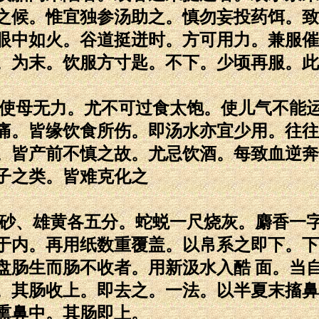
之候。惟宜独参汤助之。慎勿妄投药饵。致
眼中如火。谷道挺迸时。方可用力。兼服催
。为末。饮服方寸匙。不下。少顷再服。此
。使母无力。尤不可过食太饱。使儿气不能
痛。皆缘饮食所伤。即汤水亦宜少用。往往
。皆产前不慎之故。尤忌饮酒。每致血逆奔
子之类。皆难克化之
朱砂、雄黄各五分。蛇蜕一尺烧灰。麝香一
于内。再用纸数重覆盖。以帛系之即下。下
盘肠生而肠不收者。用新汲水入酷 面。当
。其肠收上。即去之。一法。以半夏末搐鼻
熏鼻中。其肠即上。