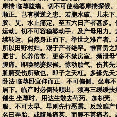
摩揣 临蓐腹痛。切不可使稳婆摩揣探候
顺正。岂有横逆之患。若胞水破。儿未下
胶、艾。水止痛定。至五六日产者甚多。
运动。切不可容稳婆动手。及产母用力。
续转运。自然身正而下。举世之难产者。
所以田野村妇。艰于产者绝罕。惟富贵之
肥甘。长养倍常。更多不禁房室。频泄母
腹痛。即唤稳婆探候。惊动胎气。伤其先
脏腑受伤所致也。即子之夭枉。多缘先天
卧法 临蓐卧宜仰而正。不可偏侧。坐蓐
居下。临产时必倒转顺出。须再三缓缓扶
催生 坐蓐时。用达生散去芍药。加枳壳
服。不可太早。早则先行恶露。反致难产
名曰弄胎。或腹虽痛甚。而腰不甚痛者。