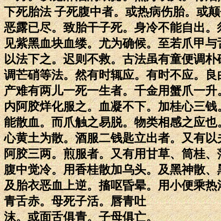
下死胎法 子死腹中者。或热病伤胎。或
恶露已尽。致胎干子死。身冷不能自出。
见紫黑血块血缕。尤为确候。至若爪甲与
以法下之。迟则不救。古法虽有童便调朴
调芒硝等法。然有时辄应。有时不应。良
产难有两儿一死一生者。千金用蟹爪一升
内阿胶烊化服之。血凝不下。加桂心三钱
能散血。而爪触之易脱。物类相感之应也
心黄土为散。酒服二钱匙立出者。又有以
阿胶三两。煎服者。又有用甘草、筒桂、
腹中觉冷。用香桂散加乌头。及黑神散、
及胎衣恶血上逆。搐呕昏晕。用小便乘热
青舌赤。母死子活。唇青吐
沫。或面舌俱青。子母俱亡。