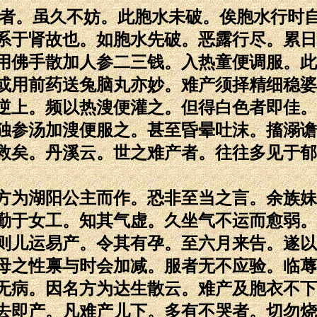
少者。虽久不妨。此胞水未破。俟胞水行时
系于肾故也。如胞水先破。恶露行尽。累日
用佛手散加人参二三钱。入热童便调服。此
或用前药送兔脑丸亦妙。难产须择精细稳婆
逆上。频以热溲便灌之。但得白色者即佳。
独参汤加溲便服之。甚至昏晕吐沫。搐溺谵
救矣。丹溪云。世之难产者。往往多见于郁
方为湖阳公主而作。恐非至当之言。余族妹
勤于女工。知其气虚。久坐气不运而愈弱。
则儿运易产。令其有孕。至六月来告。遂以
母之性禀与时会加减。服者无不应验。临蓐
无病。因名方为达生散云。难产及胞衣不下
去即产。凡难产儿下。多有不哭者。切勿烧