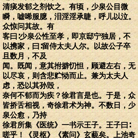
清痰发郁之剂饮之。有顷，少泉公目微
瞬，嘘唏服臆，泪淫淫承睫，呼儿以泣。
众惊问其故。有
客曰∶少泉公性至孝，即京邸宁独居，不
以携家，曰∶留侍太夫人尔。以故公子卒
且数月，不及
闻。既闻，意其拊擗忉怛，顾避左右，无
以尽哀，则含悲贮恸而止。兼为太夫人
虑，恐以其孙毁，
奈何不郁而为疾？徐君言是也。于是，众
皆挢舌相视，奇徐君术为神。不数日，少
泉公愈，乃持
徐君所集《医统》一书示王子。王子曰∶
嗟乎！《灵枢》《素问》玄藐矣。上池奇