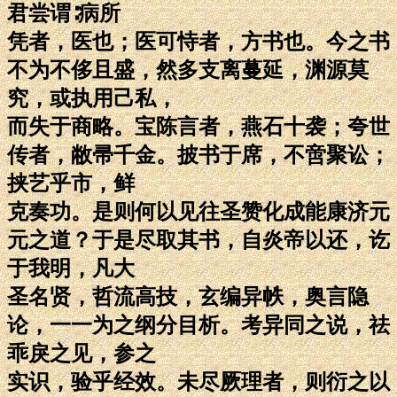
君尝谓∶病所
凭者，医也；医可恃者，方书也。今之书
不为不侈且盛，然多支离蔓延，渊源莫
究，或执用己私，
而失于商略。宝陈言者，燕石十袭；夸世
传者，敝帚千金。披书于席，不啻聚讼；
挟艺乎市，鲜
克奏功。是则何以见往圣赞化成能康济元
元之道？于是尽取其书，自炎帝以还，讫
于我明，凡大
圣名贤，哲流高技，玄编异帙，奥言隐
论，一一为之纲分目析。考异同之说，祛
乖戾之见，参之
实识，验乎经效。未尽厥理者，则衍之以