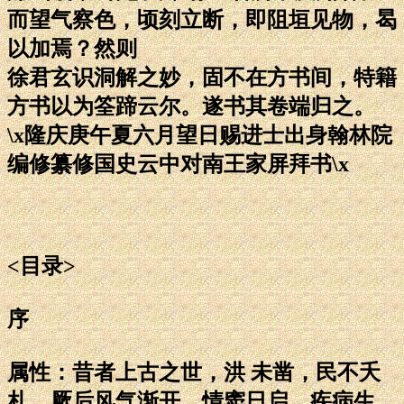
而望气察色，顷刻立断，即阻垣见物，曷
以加焉？然则
徐君玄识洞解之妙，固不在方书间，特籍
方书以为筌蹄云尔。遂书其卷端归之。
\x隆庆庚午夏六月望日赐进士出身翰林院
编修纂修国史云中对南王家屏拜书\x
<目录>
序
属性：昔者上古之世，洪 未凿，民不夭
札。厥后风气渐开，情窦日启，疾病生