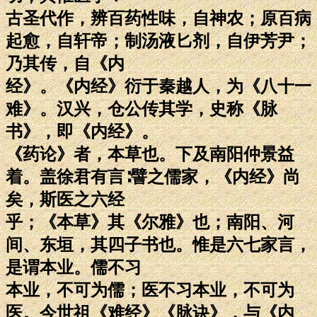
古圣代作，辨百药性味，自神农；原百病
起愈，自轩帝；制汤液匕剂，自伊芳尹；
乃其传，自《内
经》。《内经》衍于秦越人，为《八十一
难》。汉兴，仓公传其学，史称《脉
书》，即《内经》。
《药论》者，本草也。下及南阳仲景益
着。盖徐君有言∶譬之儒家，《内经》尚
矣，斯医之六经
乎；《本草》其《尔雅》也；南阳、河
间、东垣，其四子书也。惟是六七家言，
是谓本业。儒不习
本业，不可为儒；医不习本业，不可为
医。今世祖《难经》《脉诀》，与《内