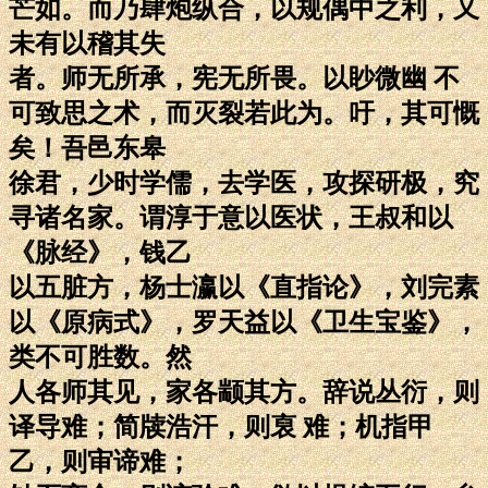
芒如。而乃肆炮纵合，以规偶中之利，又
未有以稽其失
者。师无所承，宪无所畏。以眇微幽 不
可致思之术，而灭裂若此为。吁，其可慨
矣！吾邑东皋
徐君，少时学儒，去学医，攻探研极，究
寻诸名家。谓淳于意以医状，王叔和以
《脉经》，钱乙
以五脏方，杨士瀛以《直指论》，刘完素
以《原病式》，罗天益以《卫生宝鉴》，
类不可胜数。然
人各师其见，家各颛其方。辞说丛衍，则
译导难；简牍浩汗，则裒 难；机指甲
乙，则审谛难；