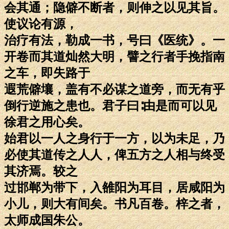
会其通；隐僻不断者，则伸之以见其旨。
使议论有源，
治疗有法，勒成一书，号曰《医统》。一
开卷而其道灿然大明，譬之行者手挽指南
之车，即失路于
遐荒僻壤，盖有不必谋之道旁，而无有乎
倒行逆施之患也。君子曰∶由是而可以见
徐君之用心矣。
始君以一人之身行于一方，以为未足，乃
必使其道传之人人，俾五方之人相与终受
其济焉。较之
过邯郸为带下，入雒阳为耳目，居咸阳为
小儿，则大有间矣。书凡百卷。梓之者，
太师成国朱公。