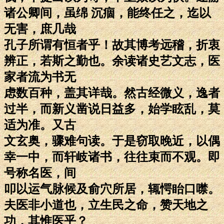
诸公卿间，虽绵 沉痼，能终任之，迄以
无害，庶几哉
孔子所谓有恒者乎！故其博考远稽，折衷
辨正，若斯之勤也。余读诸史艺文志，医
家者流为书无
虑数百种，盖其详哉。然古经微义，逸者
过半，而新义凿说日益多，始学眩乱，莫
适为准。又古
文玄奥，骤难句读。于是窃取晚近，以偶
幸一中，而轩岐诸书，往往束而不观。即
号称名医，间
叩以运气脉候及俞穴所居，辄愕眙口噤。
夫医非小道也，立生民之命，赞天地之
功，其惟医乎？