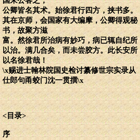
国朱公客之，
公卿皆名其术。始徐君行四方，挟书多。
其在京师，会国家有大编摩，公卿得观秘
书，故聚方滋
富。然徐君所治病有妙巧，病已辄自纪所
以治。满几合矣，而未尝胶方。此长安所
以名徐君哉！
\x赐进士翰林院国史检讨纂修世宗实录从
仕郎句甬蛟门沈一贯撰\x
<目录>
序