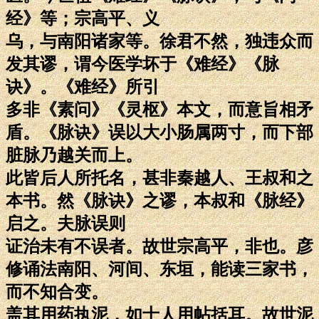
经》等；宗高平、义
乌，与南阳诸家等。徐君不然，独违众而
发其谬，谓今医学坏于《难经》《脉
诀》。《难经》所引
多非《素问》《灵枢》本文，而意旨相矛
盾。《脉诀》误以大小肠属两寸，而下部
脏脉乃越关而上。
此皆后人所托名，甚非秦越人、王叔和之
本书。然《脉诀》之谬，本叔和《脉经》
启之。夫脉误则
证治未有不误者。故世宗高平，非也。彦
修诵法南阳、河间、东垣，能读三家书，
而不知合变。
盖其用药执泥，如士人用帖括耳。故世泥