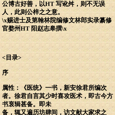
公博古好善，以HT 写讹舛，则不无误
人，此则公梓之之意。
\x赐进士及第翰林院编修文林郎实录纂修
官婺州HT 阳赵志皋撰\x
<目录>
序
属性：《医统》一书，新安徐君所编次
者。徐君自言其少时喜攻医术，即古今方
书裒辑甚备。即未
备，辄又遍历坊肆间，访文献大家求之