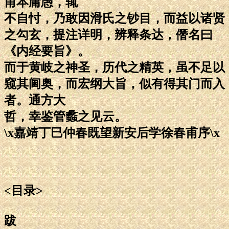
甫本庸愚，辄
不自忖，乃敢因滑氏之钞目，而益以诸贤
之勾玄，提注详明，辨释条达，僭名曰
《内经要旨》。
而于黄岐之神圣，历代之精英，虽不足以
窥其阃奥，而宏纲大旨，似有得其门而入
者。通方大
哲，幸鉴管蠡之见云。
\x嘉靖丁巳仲春既望新安后学徐春甫序\x
<目录>
跋