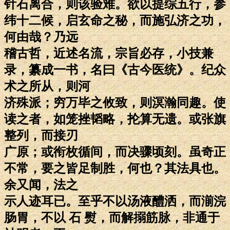
针石离合，则该验难。欲以提综五行，参
纬十二候，启玄命之秘，而施弘济之功，
何由哉？乃远
稽古哲，近述名流，宗旨必存，小技兼
录，纂成一书，名曰《古今医统》。纪众
术之所从，则河
济殊派；穷万毕之攸致，则溟瀚同趣。使
读之者，如笼挫韬略，抡算无遗。或张旗
整列，而接刃
广原；或衔枚循间，而决骤顷刻。虽奇正
不常，要之皆足制胜，何也？其法具也。
余又闻，法之
示人迹耳已。至乎不以汤液醴洒，而湔浣
肠胃，不以 石 熨，而解搦筋脉，非通于