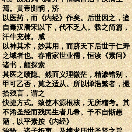
焉。黄帝恻悯，济
以医药，而《内经》作矣。后世因之，迨
自秦汉唐宋以下，代不乏人。载之简篇，
汗牛充楝。咸
以神其术，妙其用，而跻天下后世于仁寿
之域者也。春甫家世业儒，恒读《素问》
诸书，颇探索
其医之赜隐。然而义理微茫，精渗错别，
甲可乙否，莫之适从。所以惮浩繁者，撮
拾残言，谓之
快捷方式。致使本源根核，无所稽考。其
不淆圣经而残民生者几希。予不自惭愚
陋，以平素按《内经》
治验，诸子折衷，及搜求历世圣贤之旨，