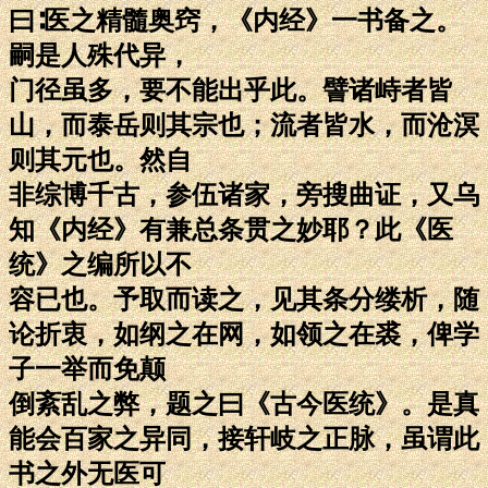
曰∶医之精髓奥窍，《内经》一书备之。
嗣是人殊代异，
门径虽多，要不能出乎此。譬诸峙者皆
山，而泰岳则其宗也；流者皆水，而沧溟
则其元也。然自
非综博千古，参伍诸家，旁搜曲证，又乌
知《内经》有兼总条贯之妙耶？此《医
统》之编所以不
容已也。予取而读之，见其条分缕析，随
论折衷，如纲之在网，如领之在裘，俾学
子一举而免颠
倒紊乱之弊，题之曰《古今医统》。是真
能会百家之异同，接轩岐之正脉，虽谓此
书之外无医可