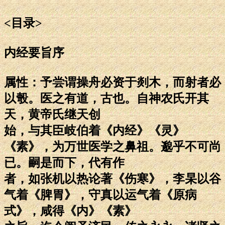
<目录>
内经要旨序
属性：予尝谓操舟必资于剡木，而射者必
以彀。医之有道，古也。自神农氏开其
天，黄帝氏继天创
始，与其臣岐伯着《内经》《灵》
《素》，为万世医学之鼻祖。邈乎不可尚
已。嗣是而下，代有作
者，如张机以热论著《伤寒》，李杲以谷
气着《脾胃》，守真以运气着《原病
式》，咸得《内》《素》