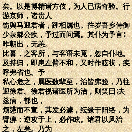
矣。以是博精诸方伎，为人已病奇验。行
游京师，诸贵人
饬舆马迎君者，踵相属也。往岁吾乡侍御
少泉郝公疾，予过而问焉。其仆为予言∶
昨朝出，无恙。
比暮，之客所，与客语未竟，忽自仆地。
及持归，即患左臂不和，又时作眩状，疾
呼弗省也。予
私心危之，属医数辈至，治皆弗验，乃往
迎徐君。徐君视诸医所为治，则笑曰∶夫
兹病，郁也，
烦懑而不宣，其发必遽，纭缘于阳络，为
臂痹；逆攻于上，必作眩。诸君以风治
之，左矣。乃为