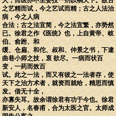
人，而医亦不至妄投一剂以祸天下。故古
之艺精而试，今之艺试而精；古之人法治
病，今之人病
合法；古之法宜简，今之法宜繁，亦势然
已。徐君之作《医统》也，上自黄帝、岐
伯、俞跗、和
缓、仓扁、和佗、叔和、仲景之书，下逮
曲巷小师之技，裒 欲尽。一病而状百
变，一药而效百
试。此之一法，而又有彼之一法者存，使
天下之治方术者，就资而就给，精思而慎
发。借无十全，
亦寡失耳。故余谓徐君有功于今也。徐君
新安人，名春甫，合为太医之官。太师成