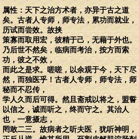
属性：天下之治方术者，亦异于古之道
矣。古者人专师，师专法，累功而就业，
历试而尝效。故挟
策寡而取用宏，彼精于己，无藉于外也。
乃后世不然矣，临病而考治，按方而索
功，彼之不效，
而此之是求。嗟嗟，以余观于今，天下尽
然，而独医乎！古者人专师，师专法，师
秘而不忍传，
学人久而后可得。然且斋戒以将之，盟誓
以信之，诚而听之，终而守之。其治人
也，一意摄志，
罔敢二三。故病者之听夫医，犹听神明，