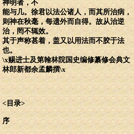
神明者，不
能与几。徐君以法公诸人，而其所治病，
则神在秋毫，每遗外而自得。故从治逆
治，罔不辄效。
其于声称甚着，盖又以用法而不胶于法
也。
\x赐进士及第翰林院国史编修纂修会典文
林郎新都余孟麟撰\x
<目录>
序