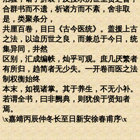
合群书而不遗，析诸方而不紊，舍非取
是，类聚条分，
共厘百卷，目曰《古今医统》。盖援上古
之法，以迨历世之良，而兼总于今日，统
集异同，井然
区别，汇成编帙，灿乎可观。庶几厌繁者
有所归，趋简者无少失。一开卷而医之法
制权衡始终
本末，如视诸掌。其于养生，不无小补。
若谓全书，曰非阙典，则犹俟于贤知者
焉。
\x嘉靖丙辰仲冬长至日新安徐春甫序\x