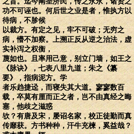
之旨。迄今阐圣济民，传之永永，诸贤之
功不可诬也。何后世之业是者，惟执方以
待病，不胗候
以裁方。有定之见，牢不可破；无穷之
病，懵不加察。上溯正反从逆之治法，虚
实补泻之权衡，
蔑如也。且率用己意，别立门墙，如王之
《脉诀》，七表八里九道；朱之《纂
要》，指病泥方。学
者乐趋捷迳，而寝失其大道。寥寥数百
载，卒莫有厘而正之者，岂不由真经之晦
塞，他歧之滋惑
欤？有唐及宋，屡诏名家，校正徒勤而真
传靡获。方书种种，汗牛充楝，奚益哉？