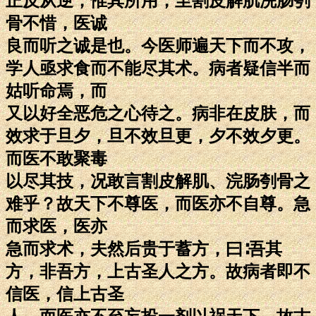
正反从逆，惟其所用，至割皮解肌浣肠刳
骨不惜，医诚
良而听之诚是也。今医师遍天下而不攻，
学人亟求食而不能尽其术。病者疑信半而
姑听命焉，而
又以好全恶危之心待之。病非在皮肤，而
效求于旦夕，旦不效旦更，夕不效夕更。
而医不敢聚毒
以尽其技，况敢言割皮解肌、浣肠刳骨之
难乎？故天下不尊医，而医亦不自尊。急
而求医，医亦
急而求术，夫然后贵于蓄方，曰∶吾其
方，非吾方，上古圣人之方。故病者即不
信医，信上古圣