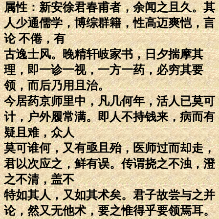
属性：新安徐君春甫者，余闻之且久。其
人少通儒学，博综群籍，性高迈爽恺，言
论 不倦，有
古逸士风。晚精轩岐家书，日夕揣摩其
理，即一诊一视，一方一药，必穷其要
领，而后乃用且治。
今居药京师里中，凡几何年，活人已莫可
计，户外履常满。即人不持钱来，病而有
疑且难，众人
莫可谁何，又有亟且殆，医师过而却走，
君以次应之，鲜有误。传谓挠之不浊，澄
之不清，盖不
特如其人，又如其术矣。君子故尝与之并
论，然又无他术，要之惟得乎要领焉耳。