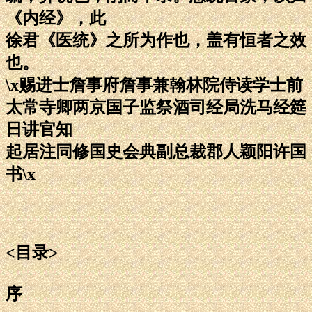
《内经》，此
徐君《医统》之所为作也，盖有恒者之效
也。
\x赐进士詹事府詹事兼翰林院侍读学士前
太常寺卿两京国子监祭酒司经局洗马经筵
日讲官知
起居注同修国史会典副总裁郡人颖阳许国
书\x
<目录>
序