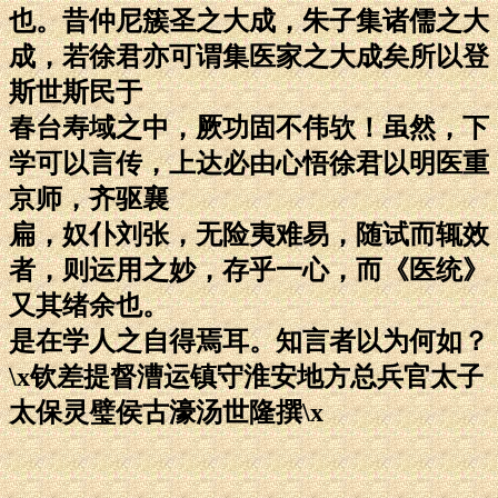
也。昔仲尼簇圣之大成，朱子集诸儒之大
成，若徐君亦可谓集医家之大成矣所以登
斯世斯民于
春台寿域之中，厥功固不伟欤！虽然，下
学可以言传，上达必由心悟徐君以明医重
京师，齐驱襄
扁，奴仆刘张，无险夷难易，随试而辄效
者，则运用之妙，存乎一心，而《医统》
又其绪余也。
是在学人之自得焉耳。知言者以为何如？
\x钦差提督漕运镇守淮安地方总兵官太子
太保灵璧侯古濠汤世隆撰\x