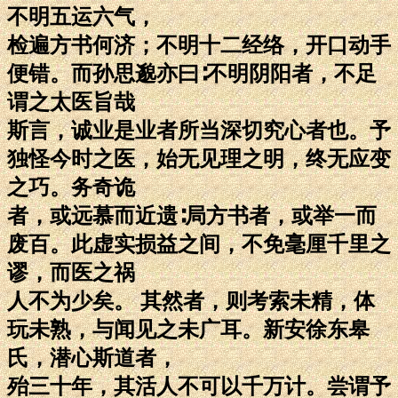
不明五运六气，
检遍方书何济；不明十二经络，开口动手
便错。而孙思邈亦曰∶不明阴阳者，不足
谓之太医旨哉
斯言，诚业是业者所当深切究心者也。予
独怪今时之医，始无见理之明，终无应变
之巧。务奇诡
者，或远慕而近遗∶局方书者，或举一而
废百。此虚实损益之间，不免毫厘千里之
谬，而医之祸
人不为少矣。 其然者，则考索未精，体
玩未熟，与闻见之未广耳。新安徐东皋
氏，潜心斯道者，
殆三十年，其活人不可以千万计。尝谓予