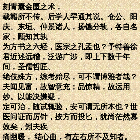
刻青囊金匮之术，
载籍所不传。后学人罕通其说。仓公、阳
庆、东垣、仲景诸人，扬镳分轨，各自名
家，顾知其孰
为方书之六经，医宗之孔孟也？予特善徐
君近述远稽，泛游广涉，即上下数千年
间，圣儒哲匠、
绝伎殊方，综考殆尽，可不谓博雅者哉？
夫闻见富，故智意充；品惊精，故运用
妙。以能决嫌疑，
定可治，随试辄验，安可谓无所本也？世
医问证而厉针，按方而投匕，犹尚茫然寡
效矣，矧夫疾
痛幽暖， 结心曲，有左右所不及知者。