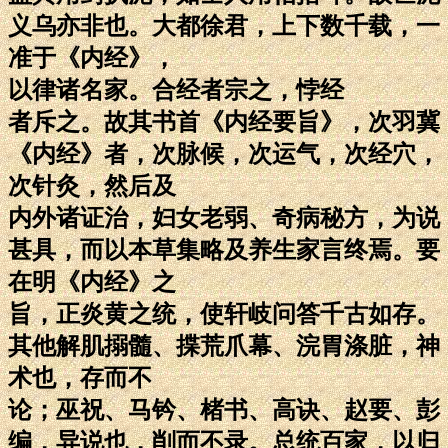
义乌亦非也。大都徐君，上下数千载，一
准于《内经》，
以律诸名家。合经者宗之，悖经
者斥之。故其书首《内经要旨》，次羽冀
《内经》者，次脉候，次运气，次经穴，
次针灸，然后及
内外诸证治，妇女老弱、奇病秘方，为说
甚具，而以本草集略及养生家言终焉。要
在明《内经》之
旨，正炎黄之统，使轩岐问答千古如存。
其他解肌搦髓、揲荒爪幕、浣胃涤脏，神
术也，存而不
论；巫祝、马钤、楮书、高诀、赵要、彭
编，异说也，削而不录。总统百家，以归