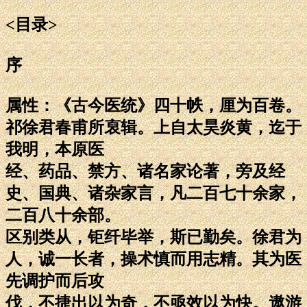
<目录>
序
属性：《古今医统》四十帙，厘为百卷。
祁徐君春甫所裒辑。上自太昊炎黄，迄于
我明，本原医
经、药品、禁方、诸名家论著，旁及经
史、国典、诸杂家言，凡二百七十余家，
二百八十余部。
区别类从，钜纤毕举，斯已勤矣。徐君为
人，诚一长者，操术慎而用志精。其为医
先调护而后攻
伐，不捷出以为奇，不亟效以为快。遨游